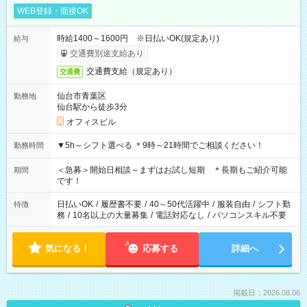
WEB登録・面接OK
時給1400～1600円 ※日払いOK(規定あり)
給与
交通費別途支給あり
交通費支給（規定あり）
交通費
仙台市青葉区
勤務地
仙台駅から徒歩3分
オフィスビル
▼5h～シフト選べる ＊9時～21時間でご相談ください！
勤務時間
＜急募＞開始日相談～まずはお試し短期 ＊長期もご紹介可能
期間
です！
日払いOK
/
履歴書不要
/
40～50代活躍中
/
服装自由
/
シフト勤
特徴
務
/
10名以上の大量募集
/
電話対応なし
/
パソコンスキル不要
気になる！
応募する
詳細へ
掲載日：2026.08.06