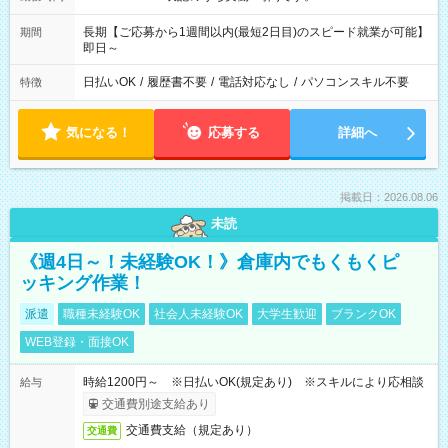
長期【ご応募から1週間以内(最短2日目)のスピード就業が可能】
期間
即日～
日払いOK
/
履歴書不要
/
電話対応なし
/
パソコンスキル不要
特徴
気になる！
応募する
詳細へ
掲載日：2026.08.06
未読
《週4日～！未経験OK！》倉庫内でもくもくピ
ッキング作業！
派遣
職種未経験OK
社会人未経験OK
大学生歓迎
ブランクOK
WEB登録・面接OK
時給1200円～ ※日払いOK(規定あり) ※スキルにより応相談
給与
交通費別途支給あり
交通費支給（規定あり）
交通費