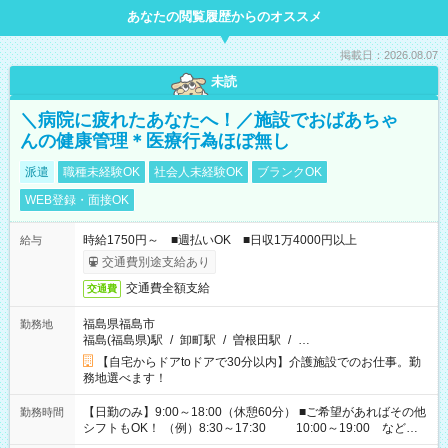
あなたの閲覧履歴からのオススメ
掲載日：2026.08.07
未読
＼病院に疲れたあなたへ！／施設でおばあちゃ
んの健康管理＊医療行為ほぼ無し
派遣
職種未経験OK
社会人未経験OK
ブランクOK
WEB登録・面接OK
時給1750円～ ■週払いOK ■日収1万4000円以上
給与
交通費別途支給あり
交通費全額支給
交通費
福島県福島市
勤務地
福島(福島県)駅
/
卸町駅
/
曽根田駅
/
…
【自宅からドアtoドアで30分以内】介護施設でのお仕事。勤
務地選べます！
【日勤のみ】9:00～18:00（休憩60分） ■ご希望があればその他
勤務時間
シフトもOK！ （例）8:30～17:30 10:00～19:00 など
「家族とお休みを合わせたい」 「できれば残業はしたくない」