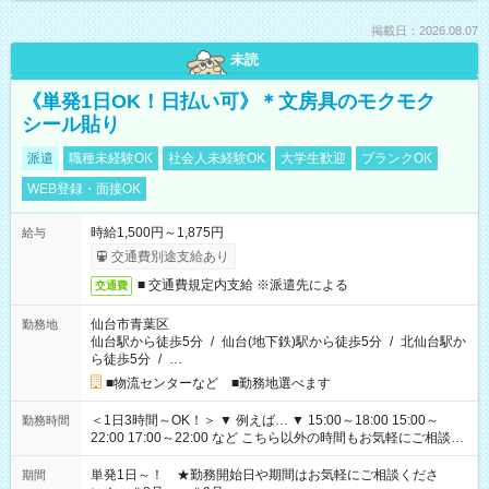
掲載日：2026.08.07
未読
《単発1日OK！日払い可》＊文房具のモクモク
シール貼り
派遣
職種未経験OK
社会人未経験OK
大学生歓迎
ブランクOK
WEB登録・面接OK
時給1,500円～1,875円
給与
交通費別途支給あり
■ 交通費規定内支給 ※派遣先による
交通費
仙台市青葉区
勤務地
仙台駅から徒歩5分
/
仙台(地下鉄)駅から徒歩5分
/
北仙台駅か
ら徒歩5分
/
…
■物流センターなど ■勤務地選べます
＜1日3時間～OK！＞ ▼ 例えば… ▼ 15:00～18:00 15:00～
勤務時間
22:00 17:00～22:00 など こちら以外の時間もお気軽にご相談く
ださい！
単発1日～！ ★勤務開始日や期間はお気軽にご相談くださ
期間