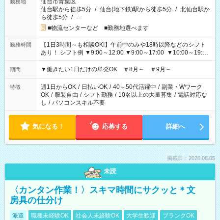
仙台市青葉区
勤務地
仙台駅から徒歩5分
/
仙台(地下鉄)駅から徒歩5分
/
北仙台駅か
ら徒歩5分
/
…
■物流センターなど ■勤務地選べます
【1日3時間～も相談OK!】午前中のみや18時以降などのシフト
勤務時間
あり！ シフト例 ▼9:00～12:00 ▼9:00～17:00 ▼10:00～19:00
▼18:00～21:00
▼働きたい1日だけの単発OK ＃8月～ ＃9月～
期間
週1日からOK
/
日払いOK
/
40～50代活躍中
/
副業・Wワーク
特徴
OK
/
服装自由
/
シフト勤務
/
10名以上の大量募集
/
電話対応な
し
/
パソコンスキル不要
気になる！
応募する
詳細へ
掲載日：2026.08.05
未読
〈カンタン作業！〉スキマ時間にサクッと＊文
房具の仕分け
派遣
職種未経験OK
社会人未経験OK
大学生歓迎
ブランクOK