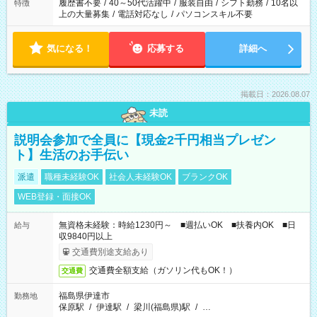
合は応募できません。
履歴書不要
/
40～50代活躍中
/
服装自由
/
シフト勤務
/
10名以
特徴
上の大量募集
/
電話対応なし
/
パソコンスキル不要
気になる！
応募する
詳細へ
掲載日：2026.08.07
未読
説明会参加で全員に【現金2千円相当プレゼン
ト】生活のお手伝い
派遣
職種未経験OK
社会人未経験OK
ブランクOK
WEB登録・面接OK
無資格未経験：時給1230円～ ■週払いOK ■扶養内OK ■日
給与
収9840円以上
交通費別途支給あり
交通費全額支給（ガソリン代もOK！）
交通費
福島県伊達市
勤務地
保原駅
/
伊達駅
/
梁川(福島県)駅
/
…