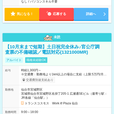
なし
/
パソコンスキル不要
気になる！
応募する
詳細へ
未読
【10月末まで短期】土日祝完全休み♪官公庁調
査票の不備確認／電話対応(1321000MR)
アルバイト
職種未経験OK
時給1,300円～
給与
※交通費：勤務地より1km以上の場合に支給（上限:5万円/月・
2,500円/日） ※残業代：残業発生時は1分単位で支給 ※研修中の
交通費別途支給あり
給与変動なし ＜ 収入例 ＞ ■週5日勤務の場合… 月収22万8,800
円以上可能 ※交通費別途支給 （時給1,300円×8時間×22日） ■週
仙台市宮城野区
勤務地
4日勤務の場合… 月収16万6,400円以上可能 ※交通費別途支給
宮城県仙台市宮城野区名掛丁205-1 広瀬通SEビル（最寄り駅：
（時給1,300円×8時間×16日） 【試用期間】試用期間なし
JR各線「仙台駅」）
トランスコスモス Work it! Plaza 仙台
9:00～18:00
勤務時間