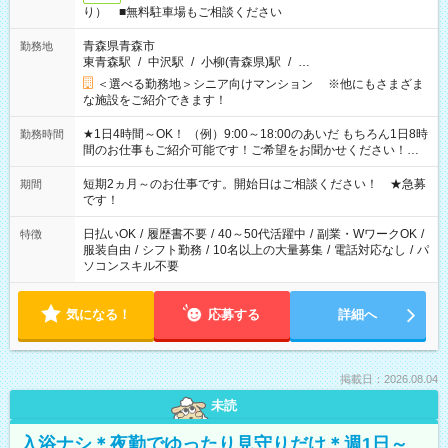
り） ■無料駐車場もご相談ください
青森県青森市
勤務地
東青森駅
/
中沢駅
/
小柳(青森県)駅
/
…
＜選べる勤務地＞シニア向けマンション ※他にもさまざま
な施設をご紹介できます！
★1日4時間～OK！ （例）9:00～18:00のあいだ もちろん1日8時
勤務時間
間のお仕事もご紹介可能です！ご希望をお聞かせください！★
家庭の都合でお休みが必要な場合も遠慮なくご相談ください。
※週最低15時間以上の勤務が必要です
短期2ヵ月～のお仕事です。開始日はご相談ください！ ★急募
期間
です！
日払いOK
/
履歴書不要
/
40～50代活躍中
/
副業・WワークOK
/
特徴
服装自由
/
シフト勤務
/
10名以上の大量募集
/
電話対応なし
/
パ
ソコンスキル不要
気になる！
応募する
詳細へ
掲載日：2026.08.04
未読
入浴ナシ＊夜勤でゆったり見守りだけ＊週1日～