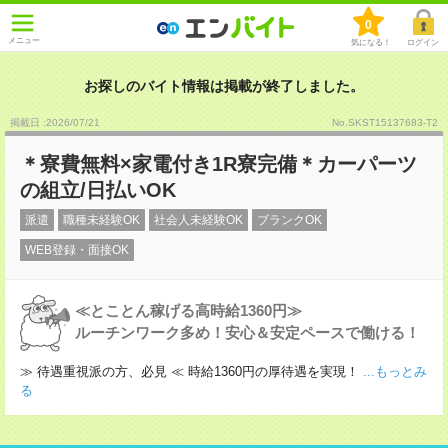
0
メニュー
気になる！
ログイン
お探しのバイト情報は掲載が終了しました。
掲載日 :2026
/
07
/
21
No.SKST15137683-T2
＊寮費無料×家電付き1R寮完備＊カーパーツ
の組立/日払いOK
派遣
職種未経験OK
社会人未経験OK
ブランクOK
WEB登録・面接OK
≪とことん稼げる高時給1360円≫
ルーチンワーク多め！安心＆安定ペースで働ける！
≫ 待遇重視派の方、必見 ≪ 時給1360円の厚待遇を実現！
...もっとみ
る