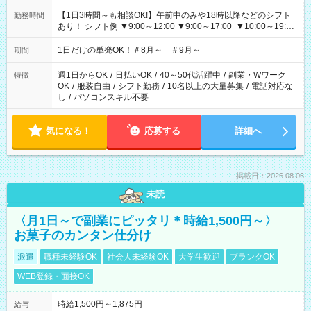
【1日3時間～も相談OK!】午前中のみや18時以降などのシフト
勤務時間
あり！ シフト例 ▼9:00～12:00 ▼9:00～17:00 ▼10:00～19:00
▼18:00～21:00
1日だけの単発OK！＃8月～ ＃9月～
期間
週1日からOK
/
日払いOK
/
40～50代活躍中
/
副業・Wワーク
特徴
OK
/
服装自由
/
シフト勤務
/
10名以上の大量募集
/
電話対応な
し
/
パソコンスキル不要
気になる！
応募する
詳細へ
掲載日：2026.08.06
未読
〈月1日～で副業にピッタリ＊時給1,500円～〉
お菓子のカンタン仕分け
派遣
職種未経験OK
社会人未経験OK
大学生歓迎
ブランクOK
WEB登録・面接OK
時給1,500円～1,875円
給与