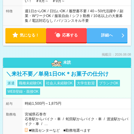
い！ ＃8月～ ＃9月～
週1日からOK
/
日払いOK
/
履歴書不要
/
40～50代活躍中
/
副
特徴
業・WワークOK
/
服装自由
/
シフト勤務
/
10名以上の大量募
集
/
電話対応なし
/
パソコンスキル不要
気になる！
応募する
詳細へ
掲載日：2026.08.08
未読
＼来社不要／単発1日OK＊お菓子の仕分け
派遣
職種未経験OK
社会人未経験OK
大学生歓迎
ブランクOK
WEB登録・面接OK
時給1,500円～1,875円
給与
宮城県石巻市
勤務地
石巻駅からバイク・車
/
蛇田駅からバイク・車
/
渡波駅からバ
イク・車
/
…
■物流センターなど ■勤務地選べます