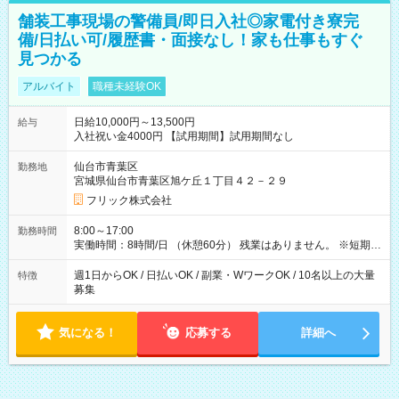
舗装工事現場の警備員/即日入社◎家電付き寮完
備/日払い可/履歴書・面接なし！家も仕事もすぐ
見つかる
アルバイト
職種未経験OK
日給10,000円～13,500円
給与
入社祝い金4000円 【試用期間】試用期間なし
仙台市青葉区
勤務地
宮城県仙台市青葉区旭ケ丘１丁目４２－２９
フリック株式会社
8:00～17:00
勤務時間
実働時間：8時間/日 （休憩60分） 残業はありません。 ※短期の
募集は行っておりません。予めご了承くださいませ。
週1日からOK / 日払いOK / 副業・WワークOK / 10名以上の大量
特徴
募集
気になる！
応募する
詳細へ