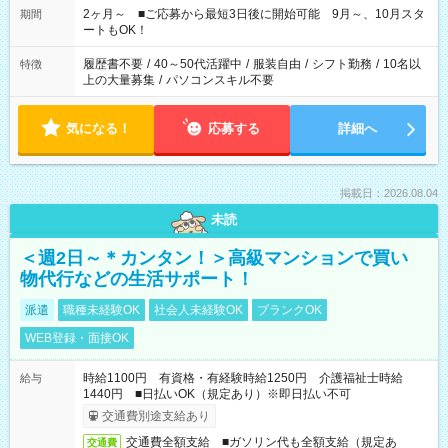
など、あなたのご希望に沿ったお仕事をご紹介します！ ※Wワ
2ヶ月～ ■ご応募から最短3日後に開始可能 9月～、10月スタ
期間
ーク希望の方へ 今ご覧のお仕事で希望する勤務時間と、もう1つ
ートもOK！
のお仕事の勤務時間。 合計で週40時間を超える場合は応募でき
ません
履歴書不要
/
40～50代活躍中
/
服装自由
/
シフト勤務
/
10名以
特徴
上の大量募集
/
パソコンスキル不要
気になる！
応募する
詳細へ
掲載日：2026.08.04
未読
＜週2日～＊カンタン！＞高級マンションで買い
物代行などの生活サポート！
派遣
職種未経験OK
社会人未経験OK
ブランクOK
WEB登録・面接OK
時給1100円 有資格・有経験時給1250円 介護福祉士時給
給与
1440円 ■日払いOK（規定あり）※即日払い不可
交通費別途支給あり
交通費全額支給 ■ガソリン代も全額支給（規定あ
交通費