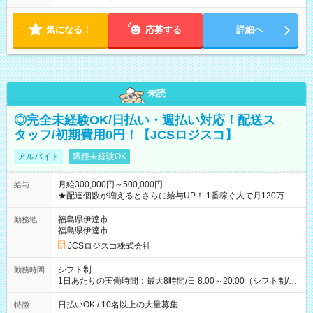
気になる！
応募する
詳細へ
未読
◎完全未経験OK/日払い・週払い対応！配送ス
タッフ/初期費用0円！【JCSロジスコ】
アルバイト
職種未経験OK
月給300,000円～500,000円
給与
★配達個数が増えるとさらに給与UP！ 1番稼ぐ人で月120万ほ
ど！ ・主要都市エリア 月収55万円／週5日稼働 月収65万~112
万円／週6日稼働 ・地方郊外エリア 月収40万円／週5日稼働 月
福島県伊達市
勤務地
収40万円~50万円／週6日稼働 ＜モデルイメージ＞ ■月収50万
福島県伊達市
円 (27歳男性/江東区在住)※元建築関係 1日150個配達×25日勤務
JCSロジスコ株式会社
(日休み) ■月収80万円(43歳男性/墨田区在住)※元営業 1日200個
配達×25日勤務(月休み) 【試用期間】試用期間なし
シフト制
勤務時間
1日あたりの実働時間：最大8時間/日 8:00～20:00（シフト制/実
働8時間） ※週5日勤務（場所次第では週4も有り） ※配達状況
によって時間外での勤務可能性有り ※案件により多少の前後あ
日払いOK / 10名以上の大量募集
特徴