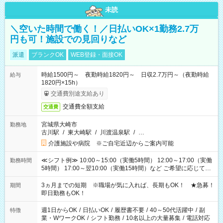
未読
＼空いた時間で働く！／日払いOK×1勤務2.7万
円も可！施設での見回りなど
派遣
ブランクOK
WEB登録・面接OK
時給1500円～ 夜勤時給1820円～ 日収2.7万円～（夜勤時給
給与
1820円×15h）
交通費別途支給あり
交通費全額支給
交通費
宮城県大崎市
勤務地
古川駅
/
東大崎駅
/
川渡温泉駅
/
…
介護施設や病院 ※ご自宅近辺からご案内可能
≪シフト例≫ 10:00～15:00（実働5時間） 12:00～17:00（実働
勤務時間
5時間） 17:00～翌10:00（実働15時間）など ご希望に応じて、
働く時間は調整できます！ お気軽に担当へ相談ください！
3ヵ月までの短期 ※職場が気に入れば、長期もOK！ ★急募！
期間
即日勤務もOK！
週1日からOK
/
日払いOK
/
履歴書不要
/
40～50代活躍中
/
副
特徴
業・WワークOK
/
シフト勤務
/
10名以上の大量募集
/
電話対応