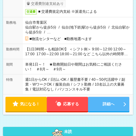
交通費別途支給あり
■ 交通費規定内支給 ※派遣先による
交通費
仙台市青葉区
勤務地
仙台駅から徒歩5分
/
仙台(地下鉄)駅から徒歩5分
/
北仙台駅か
ら徒歩5分
/
…
■物流センターなど ■勤務地選べます
【1日3時間～も相談OK!】 ＜シフト例＞ 9:00～12:00 12:00～
勤務時間
17:00 17:00～22:00 18:00～21:00 など こちら以外の時間帯も
お気軽にご相談ください！
単発1日～！ ★勤務開始日や期間はお気軽にご相談くださ
期間
い！ ＃8月～ ＃9月～
週1日からOK
/
日払いOK
/
履歴書不要
/
40～50代活躍中
/
副
特徴
業・WワークOK
/
服装自由
/
シフト勤務
/
10名以上の大量募
集
/
電話対応なし
/
パソコンスキル不要
気になる！
応募する
詳細へ
未読