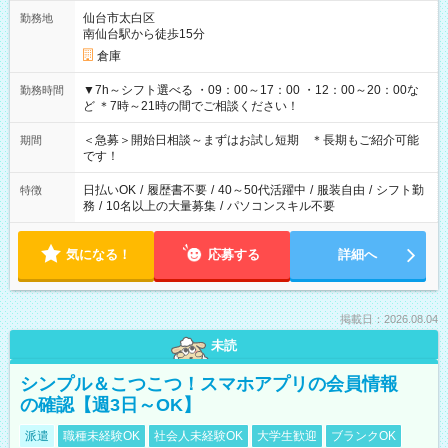
仙台市太白区
勤務地
南仙台駅から徒歩15分
倉庫
▼7h～シフト選べる ・09：00～17：00 ・12：00～20：00な
勤務時間
ど ＊7時～21時の間でご相談ください！
＜急募＞開始日相談～まずはお試し短期 ＊長期もご紹介可能
期間
です！
日払いOK
/
履歴書不要
/
40～50代活躍中
/
服装自由
/
シフト勤
特徴
務
/
10名以上の大量募集
/
パソコンスキル不要
気になる！
応募する
詳細へ
掲載日：2026.08.04
未読
シンプル＆こつこつ！スマホアプリの会員情報
の確認【週3日～OK】
派遣
職種未経験OK
社会人未経験OK
大学生歓迎
ブランクOK