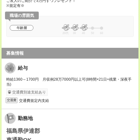
ご友人のご紹介で3万円ずつプレゼント！
※規定有※
職場の雰囲気
年齢層
20代
30
40
50
60
募集情報
給与
時給1360～1700円 月収例28万7000円以上可(8時間×21日+残業・深夜手
当)
交通費別途支給あり
交通費規定内支給
交通費
勤務地
福島県伊達郡