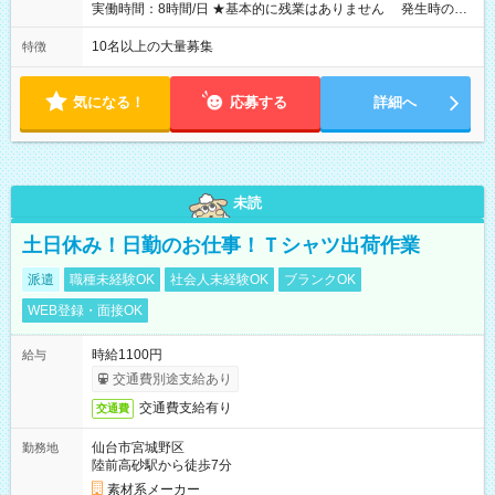
実働時間：8時間/日 ★基本的に残業はありません 発生時の残
業代は1分単位で支給いたします
10名以上の大量募集
特徴
気になる！
応募する
詳細へ
未読
土日休み！日勤のお仕事！Ｔシャツ出荷作業
派遣
職種未経験OK
社会人未経験OK
ブランクOK
WEB登録・面接OK
時給1100円
給与
交通費別途支給あり
交通費支給有り
交通費
仙台市宮城野区
勤務地
陸前高砂駅から徒歩7分
素材系メーカー