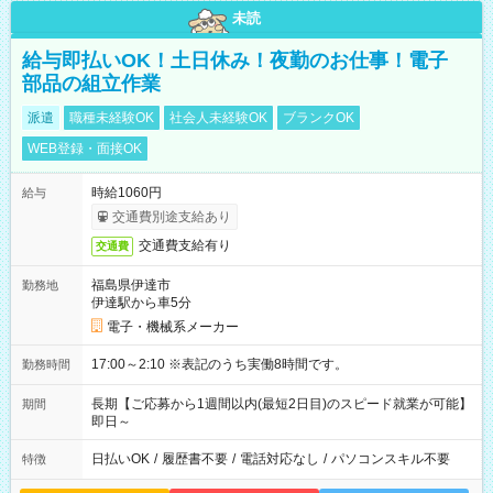
未読
給与即払いOK！土日休み！夜勤のお仕事！電子
部品の組立作業
派遣
職種未経験OK
社会人未経験OK
ブランクOK
WEB登録・面接OK
時給1060円
給与
交通費別途支給あり
交通費支給有り
交通費
福島県伊達市
勤務地
伊達駅から車5分
電子・機械系メーカー
17:00～2:10 ※表記のうち実働8時間です。
勤務時間
長期【ご応募から1週間以内(最短2日目)のスピード就業が可能】
期間
即日～
日払いOK
/
履歴書不要
/
電話対応なし
/
パソコンスキル不要
特徴