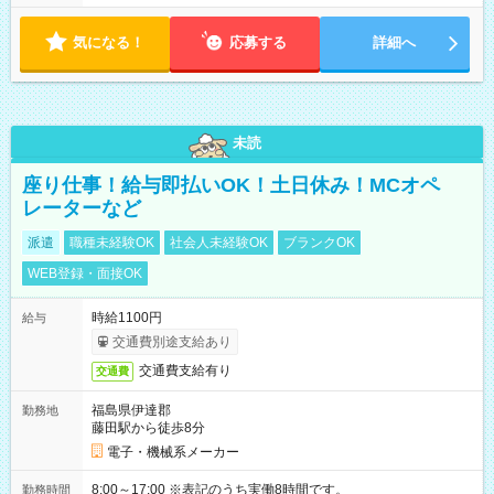
り ※配達が完了次第、帰社OKです
気になる！
応募する
詳細へ
未読
座り仕事！給与即払いOK！土日休み！MCオペ
レーターなど
派遣
職種未経験OK
社会人未経験OK
ブランクOK
WEB登録・面接OK
時給1100円
給与
交通費別途支給あり
交通費支給有り
交通費
福島県伊達郡
勤務地
藤田駅から徒歩8分
電子・機械系メーカー
8:00～17:00 ※表記のうち実働8時間です。
勤務時間