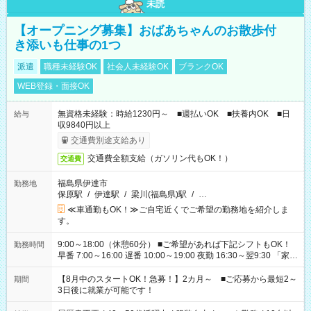
未読
【オープニング募集】おばあちゃんのお散歩付
き添いも仕事の1つ
派遣
職種未経験OK
社会人未経験OK
ブランクOK
WEB登録・面接OK
無資格未経験：時給1230円～ ■週払いOK ■扶養内OK ■日
給与
収9840円以上
交通費別途支給あり
交通費全額支給（ガソリン代もOK！）
交通費
福島県伊達市
勤務地
保原駅
/
伊達駅
/
梁川(福島県)駅
/
…
≪車通勤もOK！≫ご自宅近くでご希望の勤務地を紹介しま
す。
9:00～18:00（休憩60分） ■ご希望があれば下記シフトもOK！
勤務時間
早番 7:00～16:00 遅番 10:00～19:00 夜勤 16:30～翌9:30 「家族
と休みを合わせたい」 「余裕を持って夕飯の準備がしたい」
「できれば残業はしたくない」 など、ご希望を教えてください
【8月中のスタートOK！急募！】2カ月～ ■ご応募から最短2～
期間
ね。 ※Wワーク希望の方へ 今ご覧のお仕事で希望する勤務時間
3日後に就業が可能です！
と、もう1つのお仕事の勤務時間。 合計で週40時間を超える場