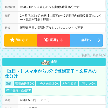
9:00～15:00 ※表記のうち実働5時間15分です。
勤務時間
1ヶ月以上3ヶ月未満【ご応募から1週間以内(最短2日目)のスピ
期間
ード就業が可能】即日～
履歴書不要
/
電話対応なし
/
パソコンスキル不要
特徴
気になる！
応募する
詳細へ
掲載日：2026.08.06
未読
【1日～】スマホから3分で登録完了＊文房具の
仕分け
派遣
職種未経験OK
社会人未経験OK
大学生歓迎
ブランクOK
WEB登録・面接OK
時給1,500円～1,875円
給与