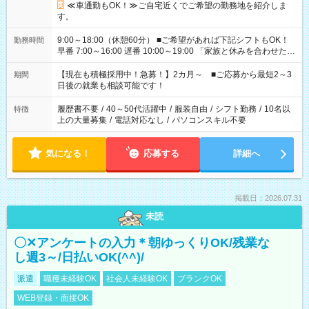
≪車通勤もOK！≫ご自宅近くでご希望の勤務地を紹介しま
す。
9:00～18:00（休憩60分） ■ご希望があれば下記シフトもOK！
勤務時間
早番 7:00～16:00 遅番 10:00～19:00 「家族と休みを合わせた
い」 「余裕を持って夕飯の準備がしたい」 「できれば残業はし
たくない」 など、ご希望を教えてくださいね。 ※Wワーク希望
【現在も積極採用中！急募！】2カ月～ ■ご応募から最短2～3
期間
の方へ 今ご覧のお仕事で希望する勤務時間と、もう1つのお仕事
日後の就業も相談可能です！
の勤務時間。 合計で週40時間を超える場合は応募できません。
履歴書不要
/
40～50代活躍中
/
服装自由
/
シフト勤務
/
10名以
特徴
上の大量募集
/
電話対応なし
/
パソコンスキル不要
気になる！
応募する
詳細へ
掲載日：2026.07.31
未読
〇✕アンケートの入力＊朝ゆっくりOK/残業な
し週3～/日払いOK(^^)/
派遣
職種未経験OK
社会人未経験OK
ブランクOK
WEB登録・面接OK