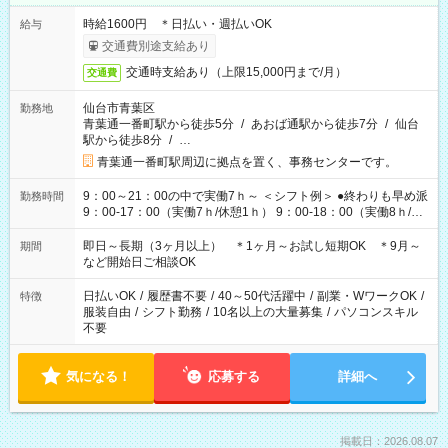
時給1600円 ＊日払い・週払いOK
給与
交通費別途支給あり
交通時支給あり（上限15,000円まで/月）
交通費
仙台市青葉区
勤務地
青葉通一番町駅から徒歩5分
/
あおば通駅から徒歩7分
/
仙台
駅から徒歩8分
/
…
青葉通一番町駅周辺に拠点を置く、事務センターです。
9：00～21：00の中で実働7ｈ～ ＜シフト例＞ ●終わりも早め派
勤務時間
9：00-17：00（実働7ｈ/休憩1ｈ） 9：00-18：00（実働8ｈ/休
憩1ｈ） 10：00-19：00（実働8ｈ/休憩1ｈ） ●朝ゆっくり派
11：00-20：00（実働8ｈ/休憩1ｈ） 12：00-20：00（実働7ｈ/
即日～長期（3ヶ月以上） ＊1ヶ月～お試し短期OK ＊9月～
期間
休憩1ｈ） 12：00-21：00（実働8ｈ/休憩1ｈ） 13：00-22：
など開始日ご相談OK
00（実働8ｈ/休憩1ｈ） ＊時間帯固定OK
日払いOK
/
履歴書不要
/
40～50代活躍中
/
副業・WワークOK
/
特徴
服装自由
/
シフト勤務
/
10名以上の大量募集
/
パソコンスキル
不要
気になる！
応募する
詳細へ
掲載日：2026.08.07