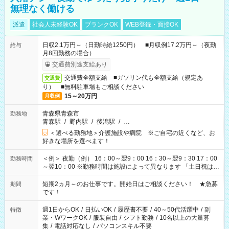
無理なく働ける
派遣
社会人未経験OK
ブランクOK
WEB登録・面接OK
日収2.1万円～（日勤時給1250円） ■月収例17.2万円～（夜勤
給与
月8回勤務の場合）
交通費別途支給あり
交通費全額支給 ■ガソリン代も全額支給（規定あ
交通費
り） ■無料駐車場もご相談ください
15～20万円
月収例
青森県青森市
勤務地
青森駅
/
野内駅
/
後潟駅
/
…
＜選べる勤務地＞介護施設や病院 ※ご自宅の近くなど、お
好きな場所を選べます！
＜例＞ 夜勤（例） 16：00～翌9：00 16：30～翌9：30 17：00
勤務時間
～翌10：00 ※勤務時間は施設によって異なります 「土日祝は休
みたい」 「しっかり稼ぎたい」 「もう少し遅い時間から始めた
い」など ご希望にあったお仕事をご案内いたします。 ※未経験
短期2ヵ月～のお仕事です。開始日はご相談ください！ ★急募
期間
の方の場合は1～2ヶ月間は日中での仕事を経験いただき、 お
です！
仕事に慣れてからの夜勤になります。 ★家庭の都合でお休みが
必要な場合も遠慮なくご相談ください。
週1日からOK
/
日払いOK
/
履歴書不要
/
40～50代活躍中
/
副
特徴
業・WワークOK
/
服装自由
/
シフト勤務
/
10名以上の大量募
集
/
電話対応なし
/
パソコンスキル不要