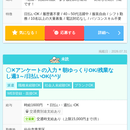
です！
日払いOK
/
履歴書不要
/
40～50代活躍中
/
服装自由
/
シフト勤
特徴
務
/
10名以上の大量募集
/
電話対応なし
/
パソコンスキル不要
気になる！
応募する
詳細へ
掲載日：2026.07.31
未読
〇✕アンケートの入力＊朝ゆっくりOK/残業な
し週3～/日払いOK(^^)/
派遣
職種未経験OK
社会人未経験OK
ブランクOK
WEB登録・面接OK
時給1600円 ＊日払い・週払いOK
給与
交通費別途支給あり
交通時支給あり（上限15,000円まで/月）
交通費
仙台市青葉区
勤務地