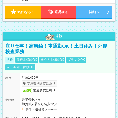
気になる！
応募する
詳細へ
未読
座り仕事！高時給！車通勤OK！土日休み！外観
検査業務
派遣
職種未経験OK
社会人未経験OK
ブランクOK
WEB登録・面接OK
時給1450円
給与
交通費別途支給あり
交通費支給有り
交通費
岩手県北上市
勤務地
和賀仙人駅から徒歩22分
電子・機械系メーカー