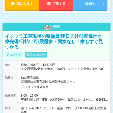
気になる！
応募する
詳細へ
未読
インフラ工事現場の警備員/即日入社◎家電付き
寮完備/日払い可/履歴書・面接なし！家もすぐ見
つかる
アルバイト
職種未経験OK
日給10,000円～13,500円
給与
※交通誘導2級保有者は12000円スタート！ 入社祝い金4000円
【試用期間】試用期間なし
仙台市青葉区
勤務地
宮城県仙台市青葉区台原森林公園１－１
フリック株式会社
8:00～17:00
勤務時間
実働時間：8時間/日 （休憩60分） 残業はありません。 ※短期の
募集は行っておりません。予めご了承くださいませ。
週1日からOK / 日払いOK / 副業・WワークOK / 10名以上の大量
特徴
募集