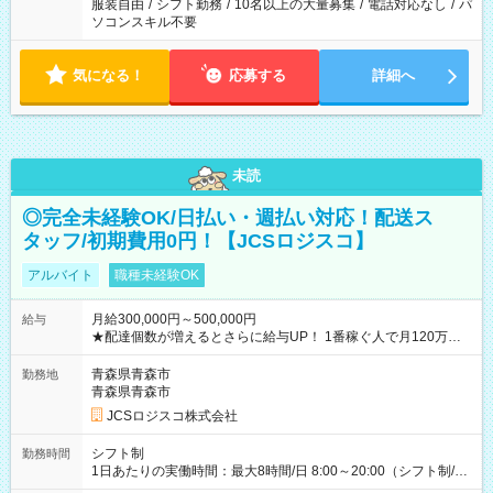
服装自由
/
シフト勤務
/
10名以上の大量募集
/
電話対応なし
/
パ
ソコンスキル不要
気になる！
応募する
詳細へ
未読
◎完全未経験OK/日払い・週払い対応！配送ス
タッフ/初期費用0円！【JCSロジスコ】
アルバイト
職種未経験OK
月給300,000円～500,000円
給与
★配達個数が増えるとさらに給与UP！ 1番稼ぐ人で月120万ほ
ど！ ・主要都市エリア 月収55万円／週5日稼働 月収65万~112
万円／週6日稼働 ・地方郊外エリア 月収40万円／週5日稼働 月
青森県青森市
勤務地
収40万円~50万円／週6日稼働 ＜モデルイメージ＞ ■月収50万
青森県青森市
円 (27歳男性/江東区在住)※元建築関係 1日150個配達×25日勤務
JCSロジスコ株式会社
(日休み) ■月収80万円(43歳男性/墨田区在住)※元営業 1日200個
配達×25日勤務(月休み) 【試用期間】試用期間なし
シフト制
勤務時間
1日あたりの実働時間：最大8時間/日 8:00～20:00（シフト制/実
働8時間） ※週5日勤務（場所次第では週4も有り） ※配達状況