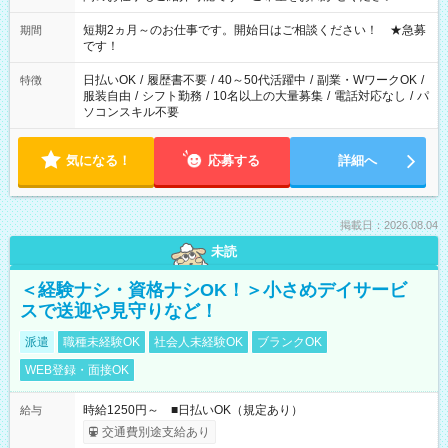
家庭の都合でお休みが必要な場合も遠慮なくご相談ください。
※週最低15時間以上の勤務が必要です
短期2ヵ月～のお仕事です。開始日はご相談ください！ ★急募
期間
です！
日払いOK
/
履歴書不要
/
40～50代活躍中
/
副業・WワークOK
/
特徴
服装自由
/
シフト勤務
/
10名以上の大量募集
/
電話対応なし
/
パ
ソコンスキル不要
気になる！
応募する
詳細へ
掲載日：2026.08.04
未読
＜経験ナシ・資格ナシOK！＞小さめデイサービ
スで送迎や見守りなど！
派遣
職種未経験OK
社会人未経験OK
ブランクOK
WEB登録・面接OK
時給1250円～ ■日払いOK（規定あり）
給与
交通費別途支給あり