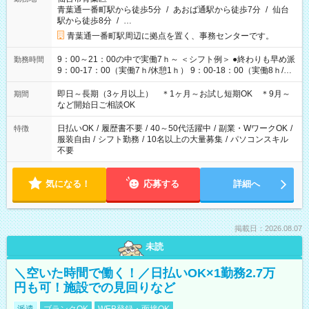
青葉通一番町駅から徒歩5分
/
あおば通駅から徒歩7分
/
仙台
駅から徒歩8分
/
…
青葉通一番町駅周辺に拠点を置く、事務センターです。
9：00～21：00の中で実働7ｈ～ ＜シフト例＞ ●終わりも早め派
勤務時間
9：00-17：00（実働7ｈ/休憩1ｈ） 9：00-18：00（実働8ｈ/休
憩1ｈ） 10：00-19：00（実働8ｈ/休憩1ｈ） ●朝ゆっくり派
11：00-20：00（実働8ｈ/休憩1ｈ） 12：00-20：00（実働7ｈ/
即日～長期（3ヶ月以上） ＊1ヶ月～お試し短期OK ＊9月～
期間
休憩1ｈ） 12：00-21：00（実働8ｈ/休憩1ｈ） 13：00-22：
など開始日ご相談OK
00（実働8ｈ/休憩1ｈ） ＊時間帯固定OK
日払いOK
/
履歴書不要
/
40～50代活躍中
/
副業・WワークOK
/
特徴
服装自由
/
シフト勤務
/
10名以上の大量募集
/
パソコンスキル
不要
気になる！
応募する
詳細へ
掲載日：2026.08.07
未読
＼空いた時間で働く！／日払いOK×1勤務2.7万
円も可！施設での見回りなど