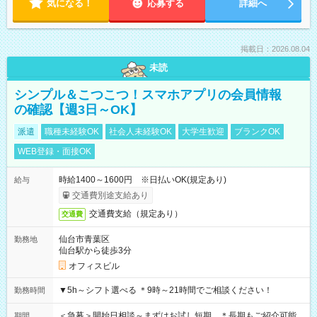
気になる！
応募する
詳細へ
掲載日：2026.08.04
未読
シンプル＆こつこつ！スマホアプリの会員情報
の確認【週3日～OK】
派遣
職種未経験OK
社会人未経験OK
大学生歓迎
ブランクOK
WEB登録・面接OK
時給1400～1600円 ※日払いOK(規定あり)
給与
交通費別途支給あり
交通費支給（規定あり）
交通費
仙台市青葉区
勤務地
仙台駅から徒歩3分
オフィスビル
▼5h～シフト選べる ＊9時～21時間でご相談ください！
勤務時間
＜急募＞開始日相談～まずはお試し短期 ＊長期もご紹介可能
期間