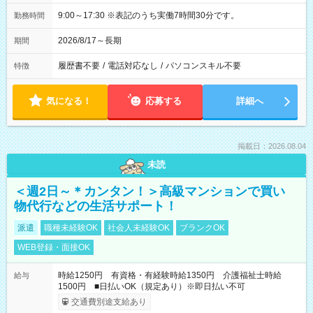
9:00～17:30 ※表記のうち実働7時間30分です。
勤務時間
2026/8/17～長期
期間
履歴書不要
/
電話対応なし
/
パソコンスキル不要
特徴
気になる！
応募する
詳細へ
掲載日：2026.08.04
未読
＜週2日～＊カンタン！＞高級マンションで買い
物代行などの生活サポート！
派遣
職種未経験OK
社会人未経験OK
ブランクOK
WEB登録・面接OK
時給1250円 有資格・有経験時給1350円 介護福祉士時給
給与
1500円 ■日払いOK（規定あり）※即日払い不可
交通費別途支給あり