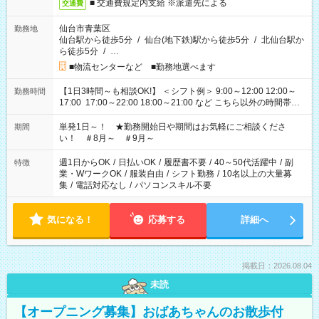
■ 交通費規定内支給 ※派遣先による
交通費
仙台市青葉区
勤務地
仙台駅から徒歩5分
/
仙台(地下鉄)駅から徒歩5分
/
北仙台駅か
ら徒歩5分
/
…
■物流センターなど ■勤務地選べます
【1日3時間～も相談OK!】 ＜シフト例＞ 9:00～12:00 12:00～
勤務時間
17:00 17:00～22:00 18:00～21:00 など こちら以外の時間帯も
お気軽にご相談ください！
単発1日～！ ★勤務開始日や期間はお気軽にご相談くださ
期間
い！ ＃8月～ ＃9月～
週1日からOK
/
日払いOK
/
履歴書不要
/
40～50代活躍中
/
副
特徴
業・WワークOK
/
服装自由
/
シフト勤務
/
10名以上の大量募
集
/
電話対応なし
/
パソコンスキル不要
気になる！
応募する
詳細へ
掲載日：2026.08.04
未読
【オープニング募集】おばあちゃんのお散歩付