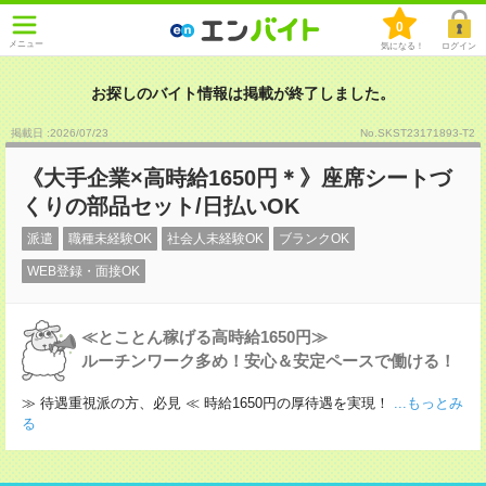
0
メニュー
気になる！
ログイン
お探しのバイト情報は掲載が終了しました。
掲載日 :2026
/
07
/
23
No.SKST23171893-T2
《大手企業×高時給1650円＊》座席シートづ
くりの部品セット/日払いOK
派遣
職種未経験OK
社会人未経験OK
ブランクOK
WEB登録・面接OK
≪とことん稼げる高時給1650円≫
ルーチンワーク多め！安心＆安定ペースで働ける！
≫ 待遇重視派の方、必見 ≪ 時給1650円の厚待遇を実現！
...もっとみ
る