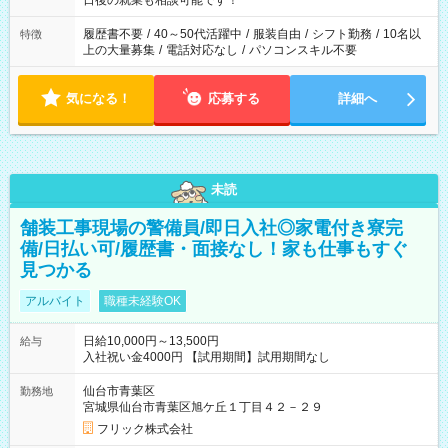
日後の就業も相談可能です！
の勤務時間。 合計で週40時間を超える場合は応募できません。
履歴書不要
/
40～50代活躍中
/
服装自由
/
シフト勤務
/
10名以
特徴
上の大量募集
/
電話対応なし
/
パソコンスキル不要
気になる！
応募する
詳細へ
未読
舗装工事現場の警備員/即日入社◎家電付き寮完
備/日払い可/履歴書・面接なし！家も仕事もすぐ
見つかる
アルバイト
職種未経験OK
日給10,000円～13,500円
給与
入社祝い金4000円 【試用期間】試用期間なし
仙台市青葉区
勤務地
宮城県仙台市青葉区旭ケ丘１丁目４２－２９
フリック株式会社