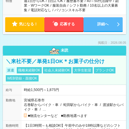
週1日からOK
/
日払いOK
/
履歴書不要
/
40～50代活躍中
/
副
特徴
業・WワークOK
/
服装自由
/
シフト勤務
/
10名以上の大量募
集
/
電話対応なし
/
パソコンスキル不要
気になる！
応募する
詳細へ
掲載日：2026.08.05
未読
＼来社不要／単発1日OK＊お菓子の仕分け
派遣
職種未経験OK
社会人未経験OK
大学生歓迎
ブランクOK
WEB登録・面接OK
時給1,500円～1,875円
給与
宮城県石巻市
勤務地
石巻駅からバイク・車
/
蛇田駅からバイク・車
/
渡波駅からバ
イク・車
/
…
■物流センターなど ■勤務地選べます
【1日3時間～も相談OK!】午前中のみや18時以降などのシフト
勤務時間