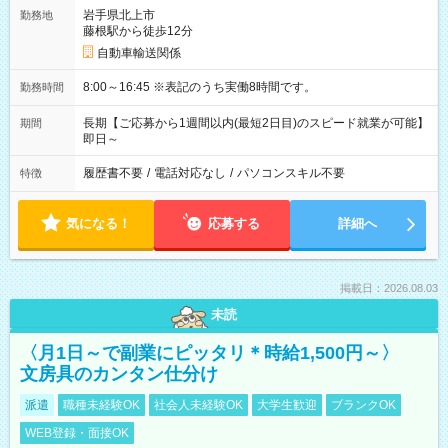
岩手県北上市
勤務地
藤根駅から徒歩12分
自動車輸送関係
8:00～16:45 ※表記のうち実働8時間です。
勤務時間
長期【ご応募から1週間以内(最短2日目)のスピード就業が可能】
期間
即日～
履歴書不要
/
電話対応なし
/
パソコンスキル不要
特徴
気になる！
応募する
詳細へ
掲載日：2026.08.03
未読
〈月1日～で副業にピッタリ＊時給1,500円～〉
文房具のカンタン仕分け
派遣
職種未経験OK
社会人未経験OK
大学生歓迎
ブランクOK
WEB登録・面接OK