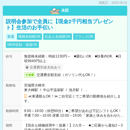
掲載日：2026.08.02
未読
説明会参加で全員に【現金2千円相当プレゼン
ト】生活のお手伝い
派遣
職種未経験OK
社会人未経験OK
ブランクOK
WEB登録・面接OK
無資格未経験：時給1230円～ ■週払いOK ■扶養内OK ■日
給与
収9840円以上
交通費別途支給あり
交通費全額支給（ガソリン代もOK！）
交通費
宮城県大崎市
勤務地
東大崎駅
/
中山平温泉駅
/
池月駅
/
…
≪車通勤もOK！≫ご自宅近くでご希望の勤務地を紹介しま
す。
9:00～18:00（休憩60分） ■ご希望があれば下記シフトもOK！
勤務時間
早番 7:00～16:00 遅番 10:00～19:00 「家族と休みを合わせた
い」 「余裕を持って夕飯の準備がしたい」 「できれば残業はし
たくない」 など、ご希望を教えてくださいね。 ※Wワーク希望
【現在も積極採用中！急募！】2カ月～ ■ご応募から最短2～3
期間
の方へ 今ご覧のお仕事で希望する勤務時間と、もう1つのお仕事