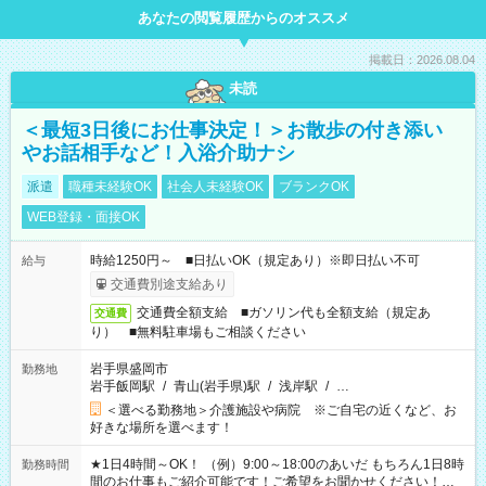
あなたの閲覧履歴からのオススメ
掲載日：2026.08.04
未読
＜最短3日後にお仕事決定！＞お散歩の付き添い
やお話相手など！入浴介助ナシ
派遣
職種未経験OK
社会人未経験OK
ブランクOK
WEB登録・面接OK
時給1250円～ ■日払いOK（規定あり）※即日払い不可
給与
交通費別途支給あり
交通費全額支給 ■ガソリン代も全額支給（規定あ
交通費
り） ■無料駐車場もご相談ください
岩手県盛岡市
勤務地
岩手飯岡駅
/
青山(岩手県)駅
/
浅岸駅
/
…
＜選べる勤務地＞介護施設や病院 ※ご自宅の近くなど、お
好きな場所を選べます！
★1日4時間～OK！ （例）9:00～18:00のあいだ もちろん1日8時
勤務時間
間のお仕事もご紹介可能です！ご希望をお聞かせください！★