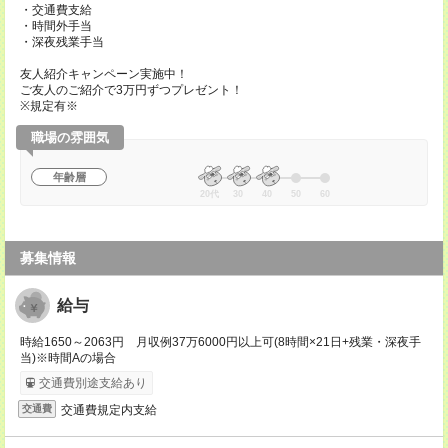
・交通費支給
・時間外手当
・深夜残業手当
友人紹介キャンペーン実施中！
ご友人のご紹介で3万円ずつプレゼント！
※規定有※
職場の雰囲気
年齢層
20代
30
40
50
60
募集情報
給与
時給1650～2063円 月収例37万6000円以上可(8時間×21日+残業・深夜手
当)※時間Aの場合
交通費別途支給あり
交通費規定内支給
交通費