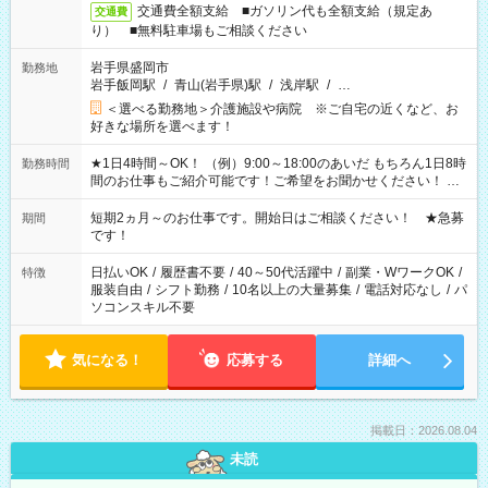
交通費全額支給 ■ガソリン代も全額支給（規定あ
交通費
り） ■無料駐車場もご相談ください
岩手県盛岡市
勤務地
岩手飯岡駅
/
青山(岩手県)駅
/
浅岸駅
/
…
＜選べる勤務地＞介護施設や病院 ※ご自宅の近くなど、お
好きな場所を選べます！
★1日4時間～OK！ （例）9:00～18:00のあいだ もちろん1日8時
勤務時間
間のお仕事もご紹介可能です！ご希望をお聞かせください！ ★
家庭の都合でお休みが必要な場合も遠慮なくご相談ください。
※週最低15時間以上の勤務が必要です
短期2ヵ月～のお仕事です。開始日はご相談ください！ ★急募
期間
です！
日払いOK
/
履歴書不要
/
40～50代活躍中
/
副業・WワークOK
/
特徴
服装自由
/
シフト勤務
/
10名以上の大量募集
/
電話対応なし
/
パ
ソコンスキル不要
気になる！
応募する
詳細へ
掲載日：2026.08.04
未読