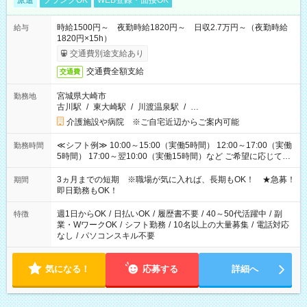
派遣
ブランクOK
WEB登録・面接OK
時給1500円～ 夜勤時給1820円～ 日収2.7万円～（夜勤時給
給与
1820円×15h）
交通費別途支給あり
交通費全額支給
交通費
宮城県大崎市
勤務地
古川駅
/
東大崎駅
/
川渡温泉駅
/
…
介護施設や病院 ※ご自宅近辺からご案内可能
≪シフト例≫ 10:00～15:00（実働5時間） 12:00～17:00（実働
勤務時間
5時間） 17:00～翌10:00（実働15時間）など ご希望に応じて、
働く時間は調整できます！ お気軽に担当へ相談ください！
3ヵ月までの短期 ※職場が気に入れば、長期もOK！ ★急募！
期間
即日勤務もOK！
週1日からOK
/
日払いOK
/
履歴書不要
/
40～50代活躍中
/
副
特徴
業・WワークOK
/
シフト勤務
/
10名以上の大量募集
/
電話対応
なし
/
パソコンスキル不要
気になる！
応募する
詳細へ