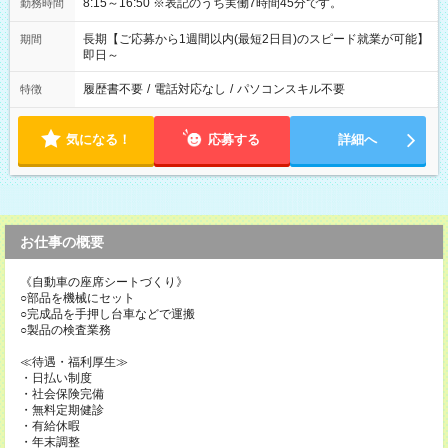
8:15～16:50 ※表記のうち実働7時間45分です。
勤務時間
長期【ご応募から1週間以内(最短2日目)のスピード就業が可能】
期間
即日～
履歴書不要
/
電話対応なし
/
パソコンスキル不要
特徴
気になる！
応募する
詳細へ
お仕事の概要
《自動車の座席シートづくり》
○部品を機械にセット
○完成品を手押し台車などで運搬
○製品の検査業務
≪待遇・福利厚生≫
・日払い制度
・社会保険完備
・無料定期健診
・有給休暇
・年末調整