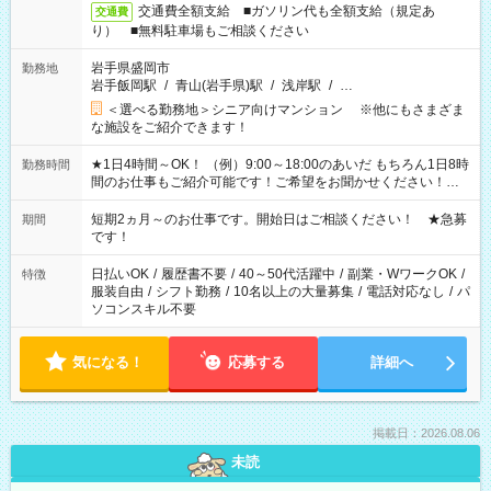
交通費全額支給 ■ガソリン代も全額支給（規定あ
交通費
り） ■無料駐車場もご相談ください
岩手県盛岡市
勤務地
岩手飯岡駅
/
青山(岩手県)駅
/
浅岸駅
/
…
＜選べる勤務地＞シニア向けマンション ※他にもさまざま
な施設をご紹介できます！
★1日4時間～OK！ （例）9:00～18:00のあいだ もちろん1日8時
勤務時間
間のお仕事もご紹介可能です！ご希望をお聞かせください！★
家庭の都合でお休みが必要な場合も遠慮なくご相談ください。
※週最低15時間以上の勤務が必要です
短期2ヵ月～のお仕事です。開始日はご相談ください！ ★急募
期間
です！
日払いOK
/
履歴書不要
/
40～50代活躍中
/
副業・WワークOK
/
特徴
服装自由
/
シフト勤務
/
10名以上の大量募集
/
電話対応なし
/
パ
ソコンスキル不要
気になる！
応募する
詳細へ
掲載日：2026.08.06
未読