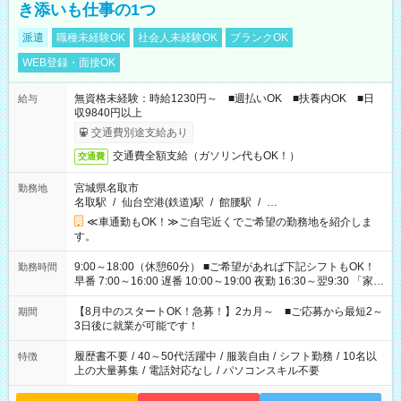
き添いも仕事の1つ
派遣
職種未経験OK
社会人未経験OK
ブランクOK
WEB登録・面接OK
無資格未経験：時給1230円～ ■週払いOK ■扶養内OK ■日
給与
収9840円以上
交通費別途支給あり
交通費全額支給（ガソリン代もOK！）
交通費
宮城県名取市
勤務地
名取駅
/
仙台空港(鉄道)駅
/
館腰駅
/
…
≪車通勤もOK！≫ご自宅近くでご希望の勤務地を紹介しま
す。
9:00～18:00（休憩60分） ■ご希望があれば下記シフトもOK！
勤務時間
早番 7:00～16:00 遅番 10:00～19:00 夜勤 16:30～翌9:30 「家族
と休みを合わせたい」 「余裕を持って夕飯の準備がしたい」
「できれば残業はしたくない」 など、ご希望を教えてください
【8月中のスタートOK！急募！】2カ月～ ■ご応募から最短2～
期間
ね。 ※Wワーク希望の方へ 今ご覧のお仕事で希望する勤務時間
3日後に就業が可能です！
と、もう1つのお仕事の勤務時間。 合計で週40時間を超える場
合は応募できません。
履歴書不要
/
40～50代活躍中
/
服装自由
/
シフト勤務
/
10名以
特徴
上の大量募集
/
電話対応なし
/
パソコンスキル不要