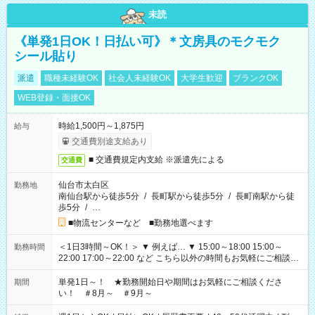
未読
《単発1日OK！日払い可》＊文房具のモクモク
シール貼り
派遣
職種未経験OK
社会人未経験OK
大学生歓迎
ブランクOK
WEB登録・面接OK
時給1,500円～1,875円
給与
交通費別途支給あり
■ 交通費規定内支給 ※派遣先による
交通費
仙台市太白区
勤務地
南仙台駅から徒歩5分
/
長町駅から徒歩5分
/
長町南駅から徒
歩5分
/
…
■物流センターなど ■勤務地選べます
＜1日3時間～OK！＞ ▼ 例えば… ▼ 15:00～18:00 15:00～
勤務時間
22:00 17:00～22:00 など こちら以外の時間もお気軽にご相談く
ださい！
単発1日～！ ★勤務開始日や期間はお気軽にご相談くださ
期間
い！ ＃8月～ ＃9月～