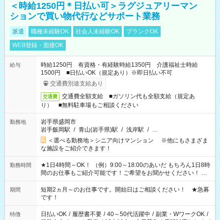
＜時給1250円＊日払い可＞ラグジュアリーマン
ションで買い物代行などサポート業務
派遣
職種未経験OK
社会人未経験OK
ブランクOK
WEB登録・面接OK
時給1250円 有資格・有経験時給1350円 介護福祉士時給
給与
1500円 ■日払いOK（規定あり）※即日払い不可
交通費別途支給あり
交通費全額支給 ■ガソリン代も全額支給（規定あ
交通費
り） ■無料駐車場もご相談ください
岩手県盛岡市
勤務地
岩手飯岡駅
/
青山(岩手県)駅
/
浅岸駅
/
…
＜選べる勤務地＞シニア向けマンション ※他にもさまざま
な施設をご紹介できます！
★1日4時間～OK！ （例）9:00～18:00のあいだ もちろん1日8時
勤務時間
間のお仕事もご紹介可能です！ご希望をお聞かせください！ ★
家庭の都合でお休みが必要な場合も遠慮なくご相談ください。
※週最低15時間以上の勤務が必要です
短期2ヵ月～のお仕事です。開始日はご相談ください！ ★急募
期間
です！
日払いOK
/
履歴書不要
/
40～50代活躍中
/
副業・WワークOK
/
特徴