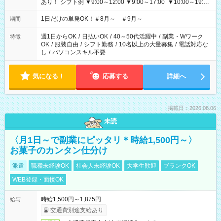
あり！ シフト例 ▼9:00～12:00 ▼9:00～17:00 ▼10:00～19:00
▼18:00～21:00
1日だけの単発OK！＃8月～ ＃9月～
期間
週1日からOK
/
日払いOK
/
40～50代活躍中
/
副業・Wワーク
特徴
OK
/
服装自由
/
シフト勤務
/
10名以上の大量募集
/
電話対応な
し
/
パソコンスキル不要
気になる！
応募する
詳細へ
掲載日：2026.08.06
未読
〈月1日～で副業にピッタリ＊時給1,500円～〉
お菓子のカンタン仕分け
派遣
職種未経験OK
社会人未経験OK
大学生歓迎
ブランクOK
WEB登録・面接OK
時給1,500円～1,875円
給与
交通費別途支給あり