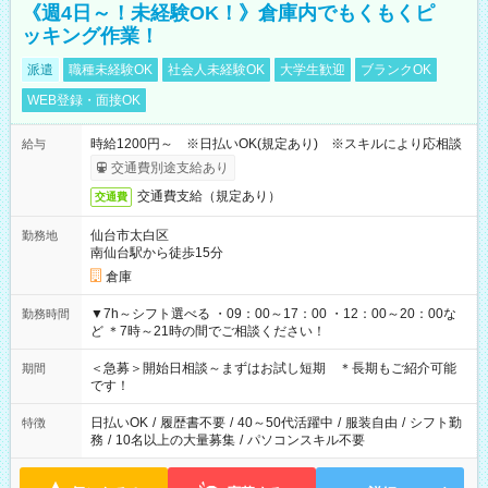
《週4日～！未経験OK！》倉庫内でもくもくピ
ッキング作業！
派遣
職種未経験OK
社会人未経験OK
大学生歓迎
ブランクOK
WEB登録・面接OK
時給1200円～ ※日払いOK(規定あり) ※スキルにより応相談
給与
交通費別途支給あり
交通費支給（規定あり）
交通費
仙台市太白区
勤務地
南仙台駅から徒歩15分
倉庫
▼7h～シフト選べる ・09：00～17：00 ・12：00～20：00な
勤務時間
ど ＊7時～21時の間でご相談ください！
＜急募＞開始日相談～まずはお試し短期 ＊長期もご紹介可能
期間
です！
日払いOK
/
履歴書不要
/
40～50代活躍中
/
服装自由
/
シフト勤
特徴
務
/
10名以上の大量募集
/
パソコンスキル不要