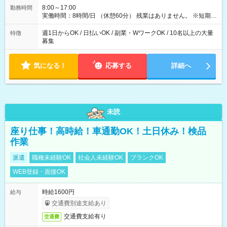
8:00～17:00
勤務時間
実働時間：8時間/日 （休憩60分） 残業はありません。 ※短期の
募集は行っておりません。予めご了承くださいませ。
週1日からOK / 日払いOK / 副業・WワークOK / 10名以上の大量
特徴
募集
気になる！
応募する
詳細へ
未読
座り仕事！高時給！車通勤OK！土日休み！検品
作業
派遣
職種未経験OK
社会人未経験OK
ブランクOK
WEB登録・面接OK
時給1600円
給与
交通費別途支給あり
交通費支給有り
交通費