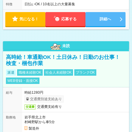
によって時間外での勤務可能性有り ※案件により多少の前後あ
日払いOK / 10名以上の大量募集
特徴
り ※配達が完了次第、帰社OKです
気になる！
応募する
詳細へ
未読
高時給！車通勤OK！土日休み！日勤のお仕事！
検査・梱包作業
派遣
職種未経験OK
社会人未経験OK
ブランクOK
WEB登録・面接OK
時給1280円
給与
交通費別途支給あり
交通費支給有り
交通費
岩手県北上市
勤務地
村崎野駅から車5分
製造外