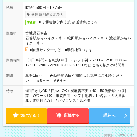
時給1,500円～1,875円
給与
交通費別途支給あり
■ 交通費規定内支給 ※派遣先による
交通費
宮城県石巻市
勤務地
石巻駅からバイク・車
/
蛇田駅からバイク・車
/
渡波駅からバ
イク・車
/
…
■物流センターなど ■勤務地選べます
【1日3時間～も相談OK!】 ＜シフト例＞ 9:00～12:00 12:00～
勤務時間
17:00 17:00～22:00 18:00～21:00 など こちら以外の時間帯も
お気軽にご相談ください！
単発1日～！ ★勤務開始日や期間はお気軽にご相談くださ
期間
い！ ＃8月～ ＃9月～
週1日からOK
/
日払いOK
/
履歴書不要
/
40～50代活躍中
/
副
特徴
業・WワークOK
/
服装自由
/
シフト勤務
/
10名以上の大量募
集
/
電話対応なし
/
パソコンスキル不要
気になる！
応募する
詳細へ
掲載日：2026.08.07