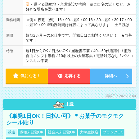
＜選べる勤務地＞介護施設や病院 ※ご自宅の近くなど、お
好きな場所を選べます！
＜例＞ 夜勤（例） 16：00～翌9：00 16：30～翌9：30 17：00
勤務時間
～翌10：00 ※勤務時間は施設によって異なります 「土日祝は休
みたい」 「しっかり稼ぎたい」 「もう少し遅い時間から始めた
い」など ご希望にあったお仕事をご案内いたします。 ※未経験
短期2ヵ月～のお仕事です。開始日はご相談ください！ ★急募
期間
の方の場合は1～2ヶ月間は日中での仕事を経験いただき、 お
です！
仕事に慣れてからの夜勤になります。 ★家庭の都合でお休みが
必要な場合も遠慮なくご相談ください。
週1日からOK
/
日払いOK
/
履歴書不要
/
40～50代活躍中
/
服装
特徴
自由
/
シフト勤務
/
10名以上の大量募集
/
電話対応なし
/
パソコ
ンスキル不要
気になる！
応募する
詳細へ
掲載日：2026.08.04
未読
《単発1日OK！日払い可》＊お菓子のモクモク
シール貼り
派遣
職種未経験OK
社会人未経験OK
大学生歓迎
ブランクOK