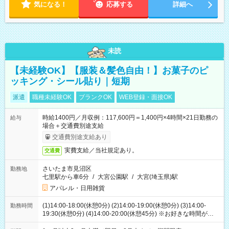
気になる！
応募する
詳細へ
未読
【未経験OK】【服装＆髪色自由！】お菓子のピ
ッキング・シール貼り｜短期
派遣
職種未経験OK
ブランクOK
WEB登録・面接OK
時給1400円／月収例：117,600円＝1,400円×4時間×21日勤務の
給与
場合＋交通費別途支給
交通費別途支給あり
実費支給／当社規定あり。
交通費
さいたま市見沼区
勤務地
七里駅から車6分
/
大宮公園駅
/
大宮(埼玉県)駅
アパレル・日用雑貨
(1)14:00-18:00(休憩0分) (2)14:00-19:00(休憩0分) (3)14:00-
勤務時間
19:30(休憩0分) (4)14:00-20:00(休憩45分) ※お好きな時間が選べ
ます