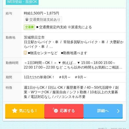
WEB登録・面接OK
時給1,500円～1,875円
給与
交通費別途支給あり
■ 交通費規定内支給 ※派遣先による
交通費
茨城県日立市
勤務地
日立駅からバイク・車
/
常陸多賀駅からバイク・車
/
大甕駅か
らバイク・車
/
…
■物流センターなど ■勤務地選べます
＜1日3時間～OK！＞ ▼ 例えば… ▼ 15:00～18:00 15:00～
勤務時間
22:00 17:00～22:00 など こちら以外の時間もお気軽にご相談く
ださい！
1日だけの単発OK！ ＃8月～ ＃9月～
期間
週1日からOK
/
日払いOK
/
履歴書不要
/
40～50代活躍中
/
副
特徴
業・WワークOK
/
服装自由
/
シフト勤務
/
10名以上の大量募
集
/
電話対応なし
/
パソコンスキル不要
気になる！
応募する
詳細へ