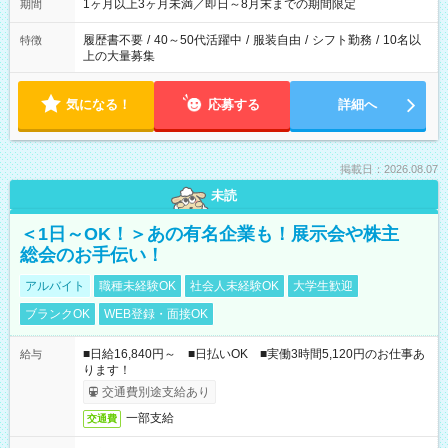
1ヶ月以上3ヶ月未満／即日～8月末までの期間限定
期間
履歴書不要
/
40～50代活躍中
/
服装自由
/
シフト勤務
/
10名以
特徴
上の大量募集
気になる！
応募する
詳細へ
掲載日：2026.08.07
未読
＜1日～OK！＞あの有名企業も！展示会や株主
総会のお手伝い！
アルバイト
職種未経験OK
社会人未経験OK
大学生歓迎
ブランクOK
WEB登録・面接OK
■日給16,840円～ ■日払いOK ■実働3時間5,120円のお仕事あ
給与
ります！
交通費別途支給あり
一部支給
交通費