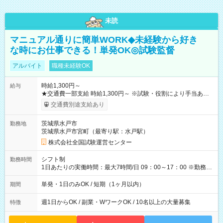
未読
マニュアル通りに簡単WORK◆未経験から好き
な時にお仕事できる！単発OK◎試験監督
アルバイト
職種未経験OK
時給1,300円～
給与
★交通費一部支給 時給1,300円～ ※試験・役割により手当あり
※勤務回数により昇給あり 【即給（前払い）オプションあ
交通費別途支給あり
り！】 希望される場合、勤務から1週間ほどで給与の一部を受け
取れます。 ※手数料418円がかかります。 【過去試験日の収入
茨城県水戸市
勤務地
例】 ・河合塾模擬試験 8:30～17:30（休憩1時間） 時給1,300円
茨城県水戸市宮町（最寄り駅：水戸駅）
×8時間＝日収10,400円＋交通費 ※当日の役割により時給＋100
円の場合あり ・国家試験 7:00～13:30（休憩なし） 時給1,300
株式会社全国試験運営センター
円（役割手当＋100円）×6時間＝日収8,400円＋交通費 【試用期
間】試用期間なし
シフト制
勤務時間
1日あたりの実働時間：最大7時間/日 09：00～17：00 ※勤務時
間は 試験により異なります。
単発・1日のみOK / 短期（1ヶ月以内）
期間
週1日からOK / 副業・WワークOK / 10名以上の大量募集
特徴