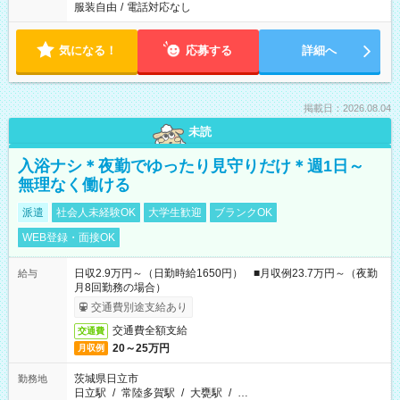
服装自由
/
電話対応なし
気になる！
応募する
詳細へ
掲載日：2026.08.04
未読
入浴ナシ＊夜勤でゆったり見守りだけ＊週1日～
無理なく働ける
派遣
社会人未経験OK
大学生歓迎
ブランクOK
WEB登録・面接OK
日収2.9万円～（日勤時給1650円） ■月収例23.7万円～（夜勤
給与
月8回勤務の場合）
交通費別途支給あり
交通費全額支給
交通費
20～25万円
月収例
茨城県日立市
勤務地
日立駅
/
常陸多賀駅
/
大甕駅
/
…