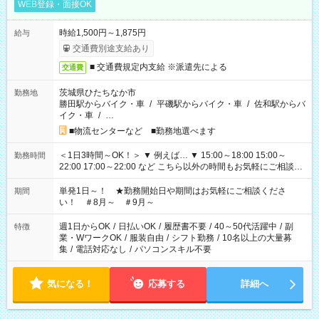
WEB登録・面接OK
時給1,500円～1,875円
給与
交通費別途支給あり
■ 交通費規定内支給 ※派遣先による
交通費
茨城県ひたちなか市
勤務地
勝田駅からバイク・車
/
平磯駅からバイク・車
/
佐和駅からバ
イク・車
/
…
■物流センターなど ■勤務地選べます
＜1日3時間～OK！＞ ▼ 例えば… ▼ 15:00～18:00 15:00～
勤務時間
22:00 17:00～22:00 など こちら以外の時間もお気軽にご相談く
ださい！
単発1日～！ ★勤務開始日や期間はお気軽にご相談くださ
期間
い！ ＃8月～ ＃9月～
週1日からOK
/
日払いOK
/
履歴書不要
/
40～50代活躍中
/
副
特徴
業・WワークOK
/
服装自由
/
シフト勤務
/
10名以上の大量募
集
/
電話対応なし
/
パソコンスキル不要
気になる！
応募する
詳細へ