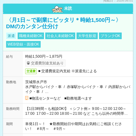
掲載日：2026.08.01
未読
〈月1日～で副業にピッタリ＊時給1,500円～〉
DMのカンタン仕分け
派遣
職種未経験OK
社会人未経験OK
大学生歓迎
ブランクOK
WEB登録・面接OK
時給1,500円～1,875円
給与
交通費別途支給あり
■ 交通費規定内支給 ※派遣先による
交通費
茨城県水戸市
勤務地
水戸駅からバイク・車
/
赤塚駅からバイク・車
/
内原駅からバ
イク・車
/
…
■物流センターなど ■勤務地選べます
【1日3時間～も相談OK!】 ＜シフト例＞ 9:00～12:00 12:00～
勤務時間
17:00 17:00～22:00 18:00～21:00 など こちら以外の時間帯も
お気軽にご相談ください！
単発1日～！ ★勤務開始日や期間はお気軽にご相談くださ
期間
い！ ＃8月～ ＃9月～