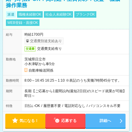
操作業務
派遣
職種未経験OK
社会人未経験OK
ブランクOK
WEB登録・面接OK
時給1700円
給与
交通費別途支給あり
交通費支給有り
交通費
茨城県日立市
勤務地
小木津駅から車5分
自動車輸送関係
8:00～16:45 16:25～1:10 ※表記のうち実働7時間45分です。
勤務時間
長期【ご応募から1週間以内(最短2日目)のスピード就業が可能】
期間
即日～
日払いOK
/
履歴書不要
/
電話対応なし
/
パソコンスキル不要
特徴
気になる！
応募する
詳細へ