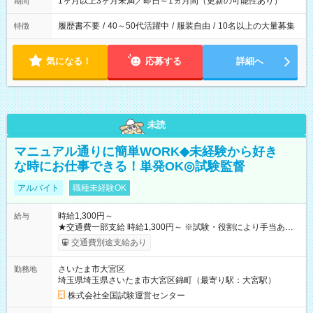
1ヶ月以上3ヶ月未満／即日～1ヵ月間（更新の可能性あり）
期間
履歴書不要
/
40～50代活躍中
/
服装自由
/
10名以上の大量募集
特徴
気になる！
応募する
詳細へ
未読
マニュアル通りに簡単WORK◆未経験から好き
な時にお仕事できる！単発OK◎試験監督
アルバイト
職種未経験OK
時給1,300円～
給与
★交通費一部支給 時給1,300円～ ※試験・役割により手当あり
※勤務回数により昇給あり 【即給（前払い）オプションあ
交通費別途支給あり
り！】 希望される場合、勤務から1週間ほどで給与の一部を受け
取れます。 ※手数料418円がかかります。 【過去試験日の収入
さいたま市大宮区
勤務地
例】 ・河合塾模擬試験 8:30～17:30（休憩1時間） 時給1,300円
埼玉県埼玉県さいたま市大宮区錦町（最寄り駅：大宮駅）
×8時間＝日収10,400円＋交通費 ※当日の役割により時給＋100
円の場合あり ・国家試験 7:00～13:30（休憩なし） 時給1,300
株式会社全国試験運営センター
円（役割手当＋100円）×6時間＝日収8,400円＋交通費 【試用期