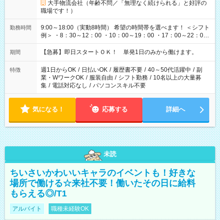
大手物流会社（年齢不問／「無理なく続けられる」と好評の
職場です！）
9:00～18:00（実動8時間） 希望の時間帯を選べます！ ＜シフト
勤務時間
例＞ ・8：30～12：00 ・10：00～19：00 ・17：00～22：00
・13：00～22：00 ・22：00～翌6：00 など
【急募】即日スタートＯＫ！ 単発1日のみから働けます。
期間
週1日からOK
/
日払いOK
/
履歴書不要
/
40～50代活躍中
/
副
特徴
業・WワークOK
/
服装自由
/
シフト勤務
/
10名以上の大量募
集
/
電話対応なし
/
パソコンスキル不要
気になる！
応募する
詳細へ
未読
ちいさいかわいいキャラのイベントも！好きな
場所で働ける☆来社不要！働いたその日に給料
もらえる◎/T1
アルバイト
職種未経験OK