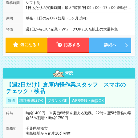
間】試用期間なし
シフト制
勤務時間
1日あたりの実働時間：最大7時間/日 09：00～17：00 ※勤務時
間は 試験により異なります。
単発・1日のみOK / 短期（1ヶ月以内）
期間
週1日からOK / 副業・WワークOK / 10名以上の大量募集
特徴
気になる！
応募する
詳細へ
未読
【週2日だけ】倉庫内軽作業スタッフ スマホの
チェック・検品
派遣
職種未経験OK
ブランクOK
WEB登録・面接OK
時給1400円 ※実働8時間を超える勤務、22時～翌5時勤務の場
給与
合25％割増：時給1750円
千葉県船橋市
勤務地
南船橋駅から徒歩10分程度