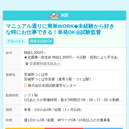
未読
マニュアル通りに簡単WORK◆未経験から好き
な時にお仕事できる！単発OK◎試験監督
アルバイト
職種未経験OK
時給1,300円～
給与
★交通費一部支給 時給1,300円～ ※試験・役割により手当あり
※勤務回数により昇給あり 【即給（前払い）オプションあ
交通費別途支給あり
り！】 希望される場合、勤務から1週間ほどで給与の一部を受け
取れます。 ※手数料418円がかかります。 【過去試験日の収入
茨城県つくば市
勤務地
例】 ・河合塾模擬試験 8:30～17:30（休憩1時間） 時給1,300円
茨城県つくば市吾妻（最寄り駅：つくば駅）
×8時間＝日収10,400円＋交通費 ※当日の役割により時給＋100
円の場合あり ・国家試験 7:00～13:30（休憩なし） 時給1,300
株式会社全国試験運営センター
円（役割手当＋100円）×6時間＝日収8,400円＋交通費 【試用期
間】試用期間なし
シフト制
勤務時間
1日あたりの実働時間：最大7時間/日 09：00～17：00 ※勤務時
間は 試験により異なります。
単発・1日のみOK / 短期（1ヶ月以内）
期間
週1日からOK / 副業・WワークOK / 10名以上の大量募集
特徴