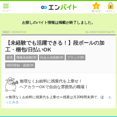
0
メニュー
気になる！
ログイン
お探しのバイト情報は掲載が終了しました。
掲載日 :2026
/
07
/
18
No.SGSIY15200748-T5
【未経験でも活躍できる！】段ボールの加
工・梱包/日払いOK
派遣
職種未経験OK
社会人未経験OK
ブランクOK
WEB登録・面接OK
無理なくお給料に残業代を上乗せ！
ヘアカラーOKで自由な雰囲気の職場！
≪無理なくお給料に残業代を上乗せ≫残業は月20時間未満で、ほ
...も
っとみる