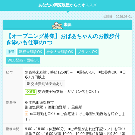
あなたの閲覧履歴からのオススメ
掲載日：2026.08.01
未読
【オープニング募集】おばあちゃんのお散歩付
き添いも仕事の1つ
派遣
職種未経験OK
社会人未経験OK
ブランクOK
WEB登録・面接OK
無資格未経験：時給1250円～ ■週払いOK ■扶養内OK ■日
給与
収1万円以上
交通費別途支給あり
交通費全額支給（ガソリン代もOK！）
交通費
栃木県那須塩原市
勤務地
那須塩原駅
/
西那須野駅
/
黒磯駅
≪車通勤もOK！≫ご自宅近くでご希望の勤務地を紹介しま
す。
9:00～18:00（休憩60分） ■ご希望があれば下記シフトもOK！
勤務時間
早番 7:00～16:00 遅番 10:00～19:00 夜勤 16:30～翌9:30 「家族