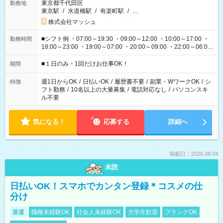
東京都千代田区
勤務地
東京駅
/
水道橋駅
/
有楽町駅
/
…
株式会社マッシュ
■シフト例 ・07:00～19:30 ・09:00～12:00 ・10:00～17:00 ・
勤務時間
18:00～23:00 ・19:00～07:00 ・20:00～09:00 ・22:00～06:00
etc ★最短で3時間で5,120円のお仕事から 15時間で2万円近く稼
げるお仕事も！ ご希望のお時間に合わせてご紹介！ ※シフトは
■１日のみ・1回だけお仕事OK！
期間
現場によって異なります。 ※勿論、休憩時間はあるのでご安心
ください！
週1日からOK
/
日払いOK
/
履歴書不要
/
副業・WワークOK
/
シ
特徴
フト勤務
/
10名以上の大量募集
/
電話対応なし
/
パソコンスキ
ル不要
気になる！
応募する
詳細へ
掲載日：2026.08.04
未読
日払いOK！スマホでカンタン登録＊コスメの仕
分け
派遣
職種未経験OK
社会人未経験OK
大学生歓迎
ブランクOK