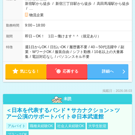
新宿駅から徒歩
/
新宿三丁目駅から徒歩
/
高田馬場駅から徒歩
/
…
物流企業
9:00～18:00
勤務時間
即日～OK！ 1日～働けます＾＾（規定あり）
期間
週1日からOK
/
日払いOK
/
履歴書不要
/
40～50代活躍中
/
副
特徴
業・WワークOK
/
服装自由
/
シフト勤務
/
10名以上の大量募
集
/
電話対応なし
/
パソコンスキル不要
気になる！
応募する
詳細へ
掲載日：2026.08.03
未読
＜日本を代表するバンド＊サカナクション＞ツ
アー公演のサポートバイト＠日本武道館
アルバイト
職種未経験OK
社会人未経験OK
大学生歓迎
ブランクOK