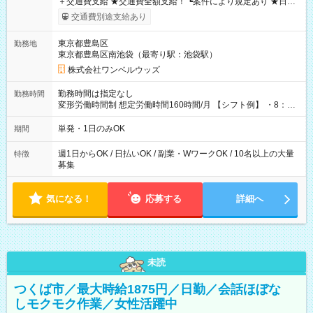
＋交通費支給 ★交通費全額支給！ ┗案件により規定あり ★日払
いOK！（規定あり） ┗働いたその日に現金GET♪ お仕事後はコ
交通費別途支給あり
ンビニATMから 日払い分を引き落とせます！ 【試用期間】試
用期間なし
東京都豊島区
勤務地
東京都豊島区南池袋（最寄り駅：池袋駅）
株式会社ワンベルウッズ
勤務時間は指定なし
勤務時間
変形労働時間制 想定労働時間160時間/月 【シフト例】 ・8：00
～21：00
単発・1日のみOK
期間
週1日からOK / 日払いOK / 副業・WワークOK / 10名以上の大量
特徴
募集
気になる！
応募する
詳細へ
未読
つくば市／最大時給1875円／日勤／会話ほぼな
しモクモク作業／女性活躍中