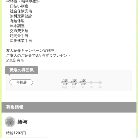
≪待遇・福利厚生≫
・日払い制度
・社会保険完備
・無料定期健診
・有給休暇
・年末調整
・交通費支給
・時間外手当
・深夜残業手当
友人紹介キャンペーン実施中！
ご友人のご紹介で3万円ずつプレゼント！
※規定有※
職場の雰囲気
年齢層
20代
30
40
50
60
募集情報
給与
時給1202円