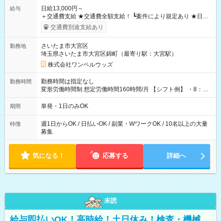
日給13,000円～
給与
＋交通費支給 ★交通費全額支給！ ┗案件により規定あり ★日払
いOK！（規定あり） ┗働いたその日に現金GET♪ お仕事後はコ
交通費別途支給あり
ンビニATMから 日払い分を引き落とせます！ 【試用期間】試
用期間なし
さいたま市大宮区
勤務地
埼玉県さいたま市大宮区錦町（最寄り駅：大宮駅）
株式会社ワンベルウッズ
勤務時間は指定なし
勤務時間
変形労働時間制 想定労働時間160時間/月 【シフト例】 ・8：00
～21：00
単発・1日のみOK
期間
週1日からOK / 日払いOK / 副業・WワークOK / 10名以上の大量
特徴
募集
気になる！
応募する
詳細へ
未読
給与即払いOK！高時給！土日休み！検査・機械