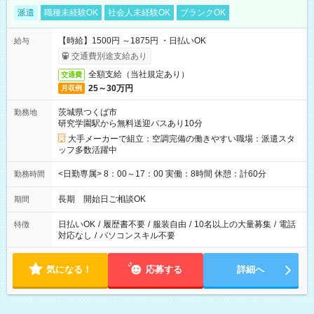
派遣
職種未経験OK
社会人未経験OK
ブランクOK
【時給】1500円 ～1875円 ・日払いOK
給与
交通費別途支給あり
全額支給（当社規定あり）
交通費
25～30万円
月収例
茨城県つくば市
勤務地
研究学園駅から無料送迎バスあり10分
大手メーカーで組立：空調完備の働きやすい職場：派遣スタ
ッフ多数活躍中
<日勤専属> 8：00～17：00 実働：8時間 休憩：計60分
勤務時間
長期 開始日ご相談OK
期間
日払いOK
/
履歴書不要
/
服装自由
/
10名以上の大量募集
/
電話
特徴
対応なし
/
パソコンスキル不要
気になる！
応募する
詳細へ