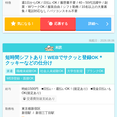
週1日からOK
/
日払いOK
/
履歴書不要
/
40～50代活躍中
/
副
特徴
業・WワークOK
/
服装自由
/
シフト勤務
/
10名以上の大量募
集
/
電話対応なし
/
パソコンスキル不要
気になる！
応募する
詳細へ
掲載日：2026.08.06
未読
短時間シフトあり！WEBでサクッと登録OK＊
クッキーなどの仕分け
派遣
職種未経験OK
社会人未経験OK
大学生歓迎
ブランクOK
WEB登録・面接OK
時給1500円 ■日払い・週払いOK！(規定あり) ■現金日払いも
給与
OK(規定あり)
交通費別途支給あり
東京都新宿区
勤務地
新宿駅
/
新宿三丁目駅