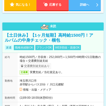
気になる！
応募する
詳細へ
未読
【土日休み】【1ヶ月短期】高時給1500円！ア
ルバムの中身チェック・梱包
派遣
職種未経験OK
ブランクOK
WEB登録・面接OK
時給1500円／月収例：252,000円＝1,500円×8時間×21日勤務の
給与
場合＋交通費別途支給
交通費別途支給あり
実費支給／当社規定あり。
交通費
埼玉県川口市
勤務地
赤羽駅からバス10分
/
川口元郷駅
情報・出版・メディア
(1)09:00-18:00(休憩60分)
勤務時間