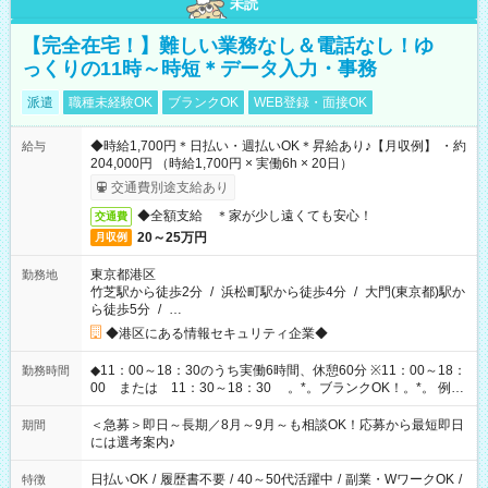
未読
【完全在宅！】難しい業務なし＆電話なし！ゆ
っくりの11時～時短＊データ入力・事務
派遣
職種未経験OK
ブランクOK
WEB登録・面接OK
◆時給1,700円＊日払い・週払いOK＊昇給あり♪【月収例】 ・約
給与
204,000円 （時給1,700円 × 実働6h × 20日）
交通費別途支給あり
◆全額支給 ＊家が少し遠くても安心！
交通費
20～25万円
月収例
東京都港区
勤務地
竹芝駅から徒歩2分
/
浜松町駅から徒歩4分
/
大門(東京都)駅か
ら徒歩5分
/
…
◆港区にある情報セキュリティ企業◆
◆11：00～18：30のうち実働6時間、休憩60分 ※11：00～18：
勤務時間
00 または 11：30～18：30 。*。ブランクOK！。*。 例え
ば前職が、 在宅/財団法人/事務/コールセンター/受付/販売/カフェ
スタッフ スイーツ販売/ホテルフロント/化粧品販売/など 様々な
＜急募＞即日～長期／8月～9月～も相談OK！応募から最短即日
期間
業界から入社して活躍されています♪
には選考案内♪
日払いOK
/
履歴書不要
/
40～50代活躍中
/
副業・WワークOK
/
特徴