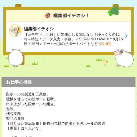
編集部イチオシ
【完全在宅！】難しい業務なし＆電話なし！ゆっくりの11
時～時短＊データ入力・事務、＜SEKAI NO OWARI＊8月15
日・16日＞ドーム公演のサポートバイトなど
(8/7UP!)
お仕事の概要
段ボールの製造加工業務、
機械を使っての段ボール裁断、
出来上がった段ボールの組立、
包装、
梱包業務、
製品の運搬
【取り扱い製品情報】梱包用包材で使用する段ボールの製造
【重量】ほとんどなし