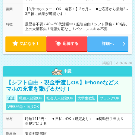
と休みを合わせたい」 「余裕を持って夕飯の準備がしたい」
「できれば残業はしたくない」 など、ご希望を教えてください
【8月中のスタートOK！急募！】2カ月～ ■ご応募から最短2～
期間
ね。 ※Wワーク希望の方へ 今ご覧のお仕事で希望する勤務時間
3日後に就業が可能です！
と、もう1つのお仕事の勤務時間。 合計で週40時間を超える場
合は応募できません。
履歴書不要
/
40～50代活躍中
/
服装自由
/
シフト勤務
/
10名以
特徴
上の大量募集
/
電話対応なし
/
パソコンスキル不要
気になる！
応募する
詳細へ
掲載日：2026.07.30
未読
【シフト自由・現金手渡しOK】iPhoneなどス
マホの充電を繋げるだけ！
派遣
職種未経験OK
社会人未経験OK
大学生歓迎
ブランクOK
WEB登録・面接OK
時給1414円～ ▼日払いOK（規定あり） ■初勤務手当あり
給与
※規定による
東京都新宿区
勤務地