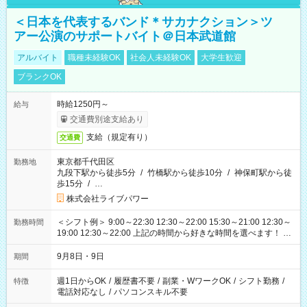
＜日本を代表するバンド＊サカナクション＞ツ
アー公演のサポートバイト＠日本武道館
アルバイト
職種未経験OK
社会人未経験OK
大学生歓迎
ブランクOK
時給1250円～
給与
交通費別途支給あり
支給（規定有り）
交通費
東京都千代田区
勤務地
九段下駅から徒歩5分
/
竹橋駅から徒歩10分
/
神保町駅から徒
歩15分
/
…
株式会社ライブパワー
＜シフト例＞ 9:00～22:30 12:30～22:00 15:30～21:00 12:30～
勤務時間
19:00 12:30～22:00 上記の時間から好きな時間を選べます！ ※
時間は変更となる可能性があります
9月8日・9日
期間
週1日からOK
/
履歴書不要
/
副業・WワークOK
/
シフト勤務
/
特徴
電話対応なし
/
パソコンスキル不要