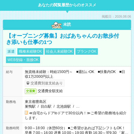
あなたの閲覧履歴からのオススメ
掲載日：2026.08.06
未読
【オープニング募集】おばあちゃんのお散歩付
き添いも仕事の1つ
派遣
職種未経験OK
社会人未経験OK
ブランクOK
WEB登録・面接OK
無資格未経験：時給1500円～ ■週払いOK ■扶養内OK ■日
給与
収1万2000円以上
交通費別途支給あり
交通費全額支給
交通費
東京都豊島区
勤務地
巣鴨駅
/
目白駅
/
北池袋駅
/
…
≪自宅からドアtoドアで30分以内！≫ご希望の勤務地を紹介
します。
9:00～18:00（休憩60分） ■ご希望があれば下記シフトもOK！
勤務時間
早番 7:00～16:00 遅番 10:00～19:00 夜勤 16:30～翌9:30 「家族