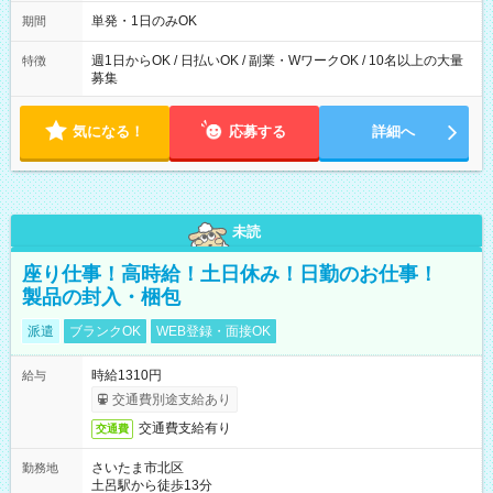
勤務 勤務：月・水・金 休み：火・木・土・日 好きな時にお仕事
可能です！ ※1日あたりの最大実働時間は日勤、夜勤共に勤務し
単発・1日のみOK
期間
た時間になります。
週1日からOK / 日払いOK / 副業・WワークOK / 10名以上の大量
特徴
募集
気になる！
応募する
詳細へ
未読
座り仕事！高時給！土日休み！日勤のお仕事！
製品の封入・梱包
派遣
ブランクOK
WEB登録・面接OK
時給1310円
給与
交通費別途支給あり
交通費支給有り
交通費
さいたま市北区
勤務地
土呂駅から徒歩13分