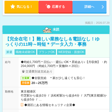
気になる！
応募する
詳細へ
掲載日：2026.07.29
未読
【完全在宅！】難しい業務なし＆電話なし！ゆ
っくりの11時～時短＊データ入力・事務
派遣
職種未経験OK
ブランクOK
WEB登録・面接OK
◆時給1,700円＊日払い・週払いOK＊昇給あり♪【月収例】 ・約
給与
204,000円 （時給1,700円 × 実働6h × 20日）
交通費別途支給あり
◆全額支給 ＊家が少し遠くても安心！
交通費
20～25万円
月収例
東京都港区
勤務地
竹芝駅から徒歩2分
/
浜松町駅から徒歩4分
/
大門(東京都)駅か
ら徒歩5分
/
…
◆港区にある情報セキュリティ企業◆