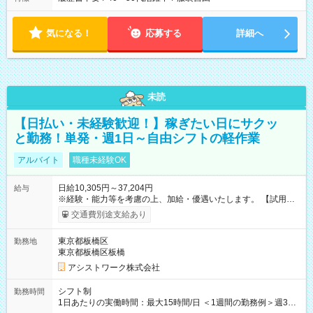
気になる！
応募する
詳細へ
未読
【日払い・未経験歓迎！】稼ぎたい日にサクッ
と勤務！単発・週1日～自由シフトの軽作業
アルバイト
職種未経験OK
日給10,305円～37,204円
給与
※経験・能力等を考慮の上、加給・優遇いたします。 【試用期
間】試用期間なし
交通費別途支給あり
東京都板橋区
勤務地
東京都板橋区板橋
アシストワーク株式会社
シフト制
勤務時間
1日あたりの実働時間：最大15時間/日 ＜1週間の勤務例＞週3回