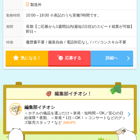
製造外
10:00～18:00 ※表記のうち実働7時間です。
勤務時間
長期【ご応募から1週間以内(最短2日目)のスピード就業が可能】
期間
即日～
履歴書不要
/
服装自由
/
電話対応なし
/
パソコンスキル不要
特徴
気になる！
応募する
詳細へ
編集部イチオシ
＜ホテルの備品を運ぶだけ＞単発・短時間～OK／安心の日
給保障＊夜勤、＜単発＊1日～OK！＞コンサートなどのグッ
ズ販売スタッフ＊など
(8/6UP!)