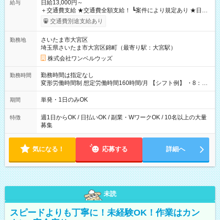
日給13,000円～
給与
＋交通費支給 ★交通費全額支給！ ┗案件により規定あり ★日払
いOK！（規定あり） ┗働いたその日に現金GET♪ お仕事後はコ
交通費別途支給あり
ンビニATMから 日払い分を引き落とせます！ 【試用期間】試
用期間なし
さいたま市大宮区
勤務地
埼玉県さいたま市大宮区錦町（最寄り駅：大宮駅）
株式会社ワンベルウッズ
勤務時間は指定なし
勤務時間
変形労働時間制 想定労働時間160時間/月 【シフト例】 ・8：00
～21：00
単発・1日のみOK
期間
週1日からOK / 日払いOK / 副業・WワークOK / 10名以上の大量
特徴
募集
気になる！
応募する
詳細へ
未読
スピードよりも丁寧に！未経験OK！作業はカン