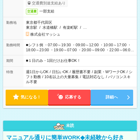
交通費別途支給あり
一部支給
交通費
東京都千代田区
勤務地
東京駅
/
水道橋駅
/
有楽町駅
/
…
株式会社マッシュ
■シフト例 ・07:00～19:30 ・09:00～12:00 ・10:00～17:00 ・
勤務時間
18:00～23:00 ・19:00～07:00 ・20:00～09:00 ・22:00～06:00
etc ★最短で3時間で5,120円のお仕事から 15時間で2万円近く稼
げるお仕事も！ ご希望のお時間に合わせてご紹介！ ※シフトは
■１日のみ・1回だけお仕事OK！
期間
現場によって異なります。 ※勿論、休憩時間はあるのでご安心
ください！
週1日からOK
/
日払いOK
/
履歴書不要
/
副業・WワークOK
/
シ
特徴
フト勤務
/
10名以上の大量募集
/
電話対応なし
/
パソコンスキ
ル不要
気になる！
応募する
詳細へ
未読
マニュアル通りに簡単WORK◆未経験から好き