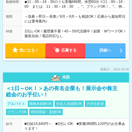
◆11：00～18：30のうち実働6時間、休憩60分 ※11：00～18：
勤務時間
00 または 11：30～18：30 。*。ブランクOK！。*。 例え
ば前職が、 在宅/財団法人/事務/コールセンター/受付/販売/カフェ
スタッフ スイーツ販売/ホテルフロント/化粧品販売/など 様々な
＜急募＞即日～長期／8月～9月～も相談OK！応募から最短即日
期間
業界から入社して活躍されています♪
には選考案内♪
日払いOK
/
履歴書不要
/
40～50代活躍中
/
副業・WワークOK
/
特徴
服装自由
/
電話対応なし
気になる！
応募する
詳細へ
掲載日：2026.08.06
未読
＜1日～OK！＞あの有名企業も！展示会や株主
総会のお手伝い！
アルバイト
職種未経験OK
社会人未経験OK
大学生歓迎
ブランクOK
WEB登録・面接OK
■日給16,840円～ ■日払いOK ■実働3時間5,120円のお仕事あ
給与
ります！