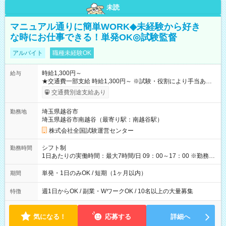
未読
マニュアル通りに簡単WORK◆未経験から好き
な時にお仕事できる！単発OK◎試験監督
アルバイト
職種未経験OK
時給1,300円～
給与
★交通費一部支給 時給1,300円～ ※試験・役割により手当あり
※勤務回数により昇給あり 【即給（前払い）オプションあ
交通費別途支給あり
り！】 希望される場合、勤務から1週間ほどで給与の一部を受け
取れます。 ※手数料418円がかかります。 【過去試験日の収入
埼玉県越谷市
勤務地
例】 ・河合塾模擬試験 8:30～17:30（休憩1時間） 時給1,300円
埼玉県越谷市南越谷（最寄り駅：南越谷駅）
×8時間＝日収10,400円＋交通費 ※当日の役割により時給＋100
円の場合あり ・国家試験 7:00～13:30（休憩なし） 時給1,300
株式会社全国試験運営センター
円（役割手当＋100円）×6時間＝日収8,400円＋交通費 【試用期
間】試用期間なし
シフト制
勤務時間
1日あたりの実働時間：最大7時間/日 09：00～17：00 ※勤務時
間は 試験により異なります。
単発・1日のみOK / 短期（1ヶ月以内）
期間
週1日からOK / 副業・WワークOK / 10名以上の大量募集
特徴
気になる！
応募する
詳細へ