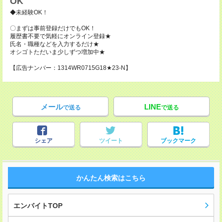
OK
◆未経験OK！
〇まずは事前登録だけでもOK！
履歴書不要で気軽にオンライン登録★
氏名・職種などを入力するだけ★
オシゴトただいま少しずつ増加中★
【広告ナンバー：1314WR0715G18★23-N】
メール
LINE
で送る
で送る
シェア
ツイート
ブックマーク
かんたん検索はこちら
エンバイトTOP