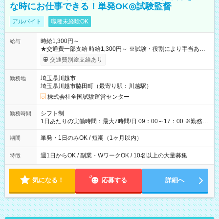
な時にお仕事できる！単発OK◎試験監督
アルバイト
職種未経験OK
時給1,300円～
給与
★交通費一部支給 時給1,300円～ ※試験・役割により手当あり
※勤務回数により昇給あり 【即給（前払い）オプションあ
交通費別途支給あり
り！】 希望される場合、勤務から1週間ほどで給与の一部を受け
取れます。 ※手数料418円がかかります。 【過去試験日の収入
埼玉県川越市
勤務地
例】 ・河合塾模擬試験 8:30～17:30（休憩1時間） 時給1,300円
埼玉県川越市脇田町（最寄り駅：川越駅）
×8時間＝日収10,400円＋交通費 ※当日の役割により時給＋100
円の場合あり ・国家試験 7:00～13:30（休憩なし） 時給1,300
株式会社全国試験運営センター
円（役割手当＋100円）×6時間＝日収8,400円＋交通費 【試用期
間】試用期間なし
シフト制
勤務時間
1日あたりの実働時間：最大7時間/日 09：00～17：00 ※勤務時
間は 試験により異なります。
単発・1日のみOK / 短期（1ヶ月以内）
期間
週1日からOK / 副業・WワークOK / 10名以上の大量募集
特徴
気になる！
応募する
詳細へ