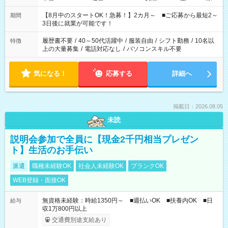
と休みを合わせたい」 「余裕を持って夕飯の準備がしたい」
「できれば残業はしたくない」 など、ご希望を教えてください
【8月中のスタートOK！急募！】2カ月～ ■ご応募から最短2～
期間
ね。 ※Wワーク希望の方へ 今ご覧のお仕事で希望する勤務時間
3日後に就業が可能です！
と、もう1つのお仕事の勤務時間。 合計で週40時間を超える場
合は応募できません。
履歴書不要
/
40～50代活躍中
/
服装自由
/
シフト勤務
/
10名以
特徴
上の大量募集
/
電話対応なし
/
パソコンスキル不要
気になる！
応募する
詳細へ
掲載日：2026.08.05
未読
説明会参加で全員に【現金2千円相当プレゼン
ト】生活のお手伝い
派遣
職種未経験OK
社会人未経験OK
ブランクOK
WEB登録・面接OK
無資格未経験：時給1350円～ ■週払いOK ■扶養内OK ■日
給与
収1万800円以上
交通費別途支給あり