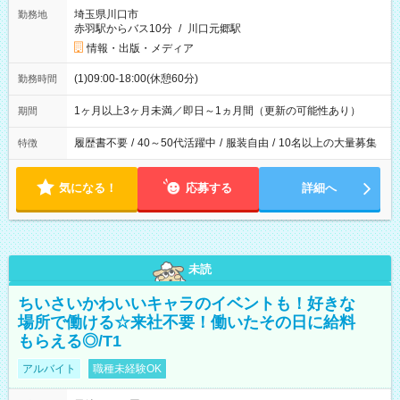
埼玉県川口市
勤務地
赤羽駅からバス10分
/
川口元郷駅
情報・出版・メディア
(1)09:00-18:00(休憩60分)
勤務時間
1ヶ月以上3ヶ月未満／即日～1ヵ月間（更新の可能性あり）
期間
履歴書不要
/
40～50代活躍中
/
服装自由
/
10名以上の大量募集
特徴
気になる！
応募する
詳細へ
未読
ちいさいかわいいキャラのイベントも！好きな
場所で働ける☆来社不要！働いたその日に給料
もらえる◎/T1
アルバイト
職種未経験OK