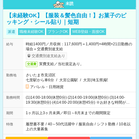
未読
【未経験OK】【服装＆髪色自由！】お菓子のピ
ッキング・シール貼り｜短期
派遣
職種未経験OK
ブランクOK
WEB登録・面接OK
時給1400円／月収例：117,600円＝1,400円×4時間×21日勤務の
給与
場合＋交通費別途支給
交通費別途支給あり
実費支給／当社規定あり。
交通費
さいたま市見沼区
勤務地
七里駅から車6分
/
大宮公園駅
/
大宮(埼玉県)駅
アパレル・日用雑貨
(1)14:00-18:00(休憩0分) (2)14:00-19:00(休憩0分) (3)14:00-
勤務時間
19:30(休憩0分) (4)14:00-20:00(休憩45分) ※お好きな時間が選べ
ます
1ヶ月以上3ヶ月未満／即日～8月末までの期間限定
期間
履歴書不要
/
40～50代活躍中
/
服装自由
/
シフト勤務
/
10名以
特徴
上の大量募集