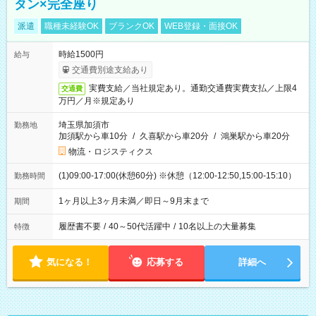
タン×完全座り
派遣
職種未経験OK
ブランクOK
WEB登録・面接OK
時給1500円
給与
交通費別途支給あり
実費支給／当社規定あり。通勤交通費実費支払／上限4
交通費
万円／月※規定あり
埼玉県加須市
勤務地
加須駅から車10分
/
久喜駅から車20分
/
鴻巣駅から車20分
物流・ロジスティクス
(1)09:00-17:00(休憩60分) ※休憩（12:00-12:50,15:00-15:10）
勤務時間
1ヶ月以上3ヶ月未満／即日～9月末まで
期間
履歴書不要
/
40～50代活躍中
/
10名以上の大量募集
特徴
気になる！
応募する
詳細へ