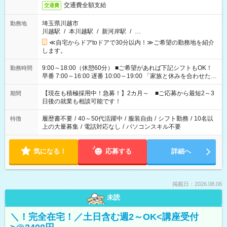
交通費全額支給
交通費
埼玉県川越市
勤務地
川越駅
/
本川越駅
/
新河岸駅
/
…
≪自宅からドアtoドアで30分以内！≫ご希望の勤務地を紹介
します。
9:00～18:00（休憩60分） ■ご希望があれば下記シフトもOK！
勤務時間
早番 7:00～16:00 遅番 10:00～19:00 「家族と休みを合わせた
い」 「余裕を持って夕飯の準備がしたい」 「できれば残業はし
たくない」 など、ご希望を教えてくださいね。 ※Wワーク希望
【現在も積極採用中！急募！】2カ月～ ■ご応募から最短2～3
期間
の方へ 今ご覧のお仕事で希望する勤務時間と、もう1つのお仕事
日後の就業も相談可能です！
の勤務時間。 合計で週40時間を超える場合は応募できません。
履歴書不要
/
40～50代活躍中
/
服装自由
/
シフト勤務
/
10名以
特徴
上の大量募集
/
電話対応なし
/
パソコンスキル不要
気になる！
応募する
詳細へ
掲載日：2026.08.06
未読
＼！完全在宅！／土日含む週2～OK<講座受付