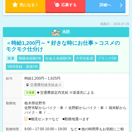
気になる！
応募する
詳細へ
掲載日：2026.07.29
未読
＜時給1,200円～＊好きな時にお仕事＞コスメの
モクモク仕分け
派遣
職種未経験OK
社会人未経験OK
大学生歓迎
ブランクOK
WEB登録・面接OK
時給1,200円～1,625円
給与
交通費別途支給あり
■ 交通費規定内支給 ※派遣先による
交通費
栃木県佐野市
勤務地
佐野市駅からバイク・車
/
佐野駅からバイク・車
/
堀米駅から
バイク・車
/
…
■物流センターなど ■勤務地選べます
9:00～17:00 10:00～19:00 など ■ 他の時間帯もお気軽にご相
勤務時間