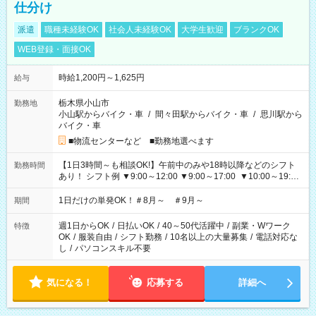
仕分け
派遣
職種未経験OK
社会人未経験OK
大学生歓迎
ブランクOK
WEB登録・面接OK
時給1,200円～1,625円
給与
栃木県小山市
勤務地
小山駅からバイク・車
/
間々田駅からバイク・車
/
思川駅から
バイク・車
■物流センターなど ■勤務地選べます
【1日3時間～も相談OK!】午前中のみや18時以降などのシフト
勤務時間
あり！ シフト例 ▼9:00～12:00 ▼9:00～17:00 ▼10:00～19:00
▼18:00～21:00
1日だけの単発OK！＃8月～ ＃9月～
期間
週1日からOK
/
日払いOK
/
40～50代活躍中
/
副業・Wワーク
特徴
OK
/
服装自由
/
シフト勤務
/
10名以上の大量募集
/
電話対応な
し
/
パソコンスキル不要
気になる！
応募する
詳細へ