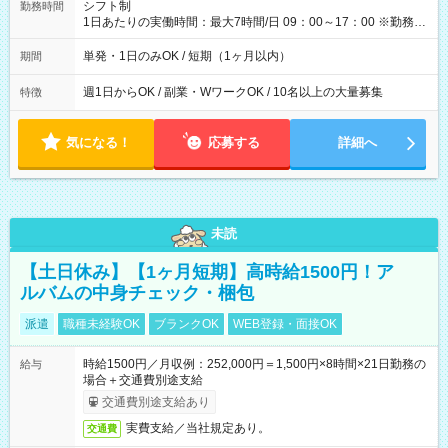
間】試用期間なし
シフト制
勤務時間
1日あたりの実働時間：最大7時間/日 09：00～17：00 ※勤務時
間は 試験により異なります。
単発・1日のみOK / 短期（1ヶ月以内）
期間
週1日からOK / 副業・WワークOK / 10名以上の大量募集
特徴
気になる！
応募する
詳細へ
未読
【土日休み】【1ヶ月短期】高時給1500円！ア
ルバムの中身チェック・梱包
派遣
職種未経験OK
ブランクOK
WEB登録・面接OK
時給1500円／月収例：252,000円＝1,500円×8時間×21日勤務の
給与
場合＋交通費別途支給
交通費別途支給あり
実費支給／当社規定あり。
交通費