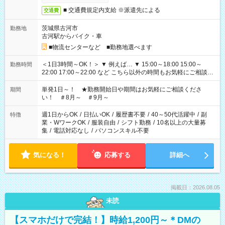
■ 交通費規定内支給 ※派遣先による
交通費
茨城県古河市
勤務地
古河駅からバイク・車
■物流センターなど ■勤務地選べます
＜1日3時間～OK！＞ ▼ 例えば… ▼ 15:00～18:00 15:00～
勤務時間
22:00 17:00～22:00 など こちら以外の時間もお気軽にご相談く
ださい！
単発1日～！ ★勤務開始日や期間はお気軽にご相談くださ
期間
い！ ＃8月～ ＃9月～
週1日からOK
/
日払いOK
/
履歴書不要
/
40～50代活躍中
/
副
特徴
業・WワークOK
/
服装自由
/
シフト勤務
/
10名以上の大量募
集
/
電話対応なし
/
パソコンスキル不要
気になる！
応募する
詳細へ
掲載日：2026.08.05
未読
【スマホだけで完結！】時給1,200円～＊DMの