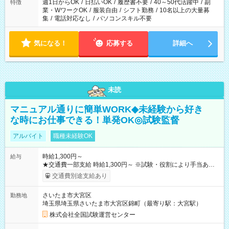
週1日からOK
/
日払いOK
/
履歴書不要
/
40～50代活躍中
/
副
特徴
業・WワークOK
/
服装自由
/
シフト勤務
/
10名以上の大量募
集
/
電話対応なし
/
パソコンスキル不要
気になる！
応募する
詳細へ
未読
マニュアル通りに簡単WORK◆未経験から好き
な時にお仕事できる！単発OK◎試験監督
アルバイト
職種未経験OK
時給1,300円～
給与
★交通費一部支給 時給1,300円～ ※試験・役割により手当あり
※勤務回数により昇給あり 【即給（前払い）オプションあ
交通費別途支給あり
り！】 希望される場合、勤務から1週間ほどで給与の一部を受け
取れます。 ※手数料418円がかかります。 【過去試験日の収入
さいたま市大宮区
勤務地
例】 ・河合塾模擬試験 8:30～17:30（休憩1時間） 時給1,300円
埼玉県埼玉県さいたま市大宮区錦町（最寄り駅：大宮駅）
×8時間＝日収10,400円＋交通費 ※当日の役割により時給＋100
円の場合あり ・国家試験 7:00～13:30（休憩なし） 時給1,300
株式会社全国試験運営センター
円（役割手当＋100円）×6時間＝日収8,400円＋交通費 【試用期