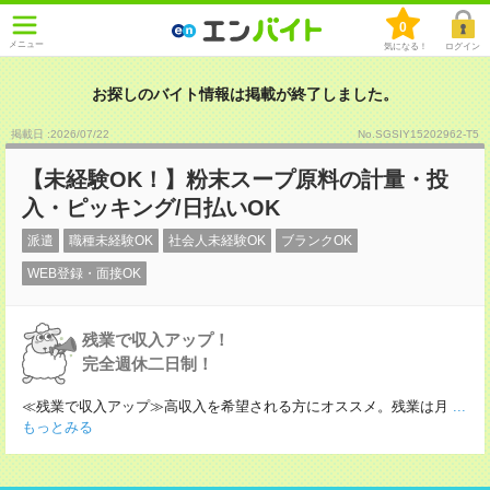
0
メニュー
気になる！
ログイン
お探しのバイト情報は掲載が終了しました。
掲載日 :2026
/
07
/
22
No.SGSIY15202962-T5
【未経験OK！】粉末スープ原料の計量・投
入・ピッキング/日払いOK
派遣
職種未経験OK
社会人未経験OK
ブランクOK
WEB登録・面接OK
残業で収入アップ！
完全週休二日制！
≪残業で収入アップ≫高収入を希望される方にオススメ。残業は月
...
もっとみる