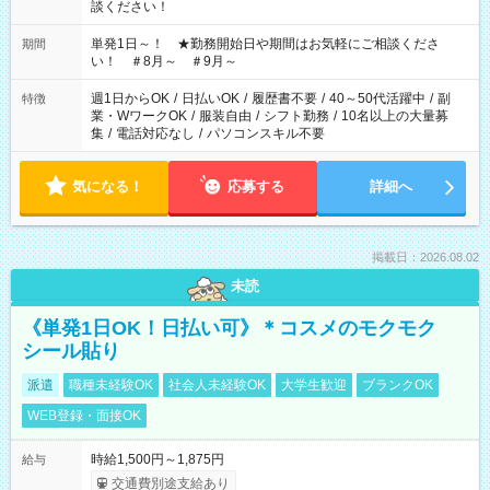
談ください！
単発1日～！ ★勤務開始日や期間はお気軽にご相談くださ
期間
い！ ＃8月～ ＃9月～
週1日からOK
/
日払いOK
/
履歴書不要
/
40～50代活躍中
/
副
特徴
業・WワークOK
/
服装自由
/
シフト勤務
/
10名以上の大量募
集
/
電話対応なし
/
パソコンスキル不要
気になる！
応募する
詳細へ
掲載日：2026.08.02
未読
《単発1日OK！日払い可》＊コスメのモクモク
シール貼り
派遣
職種未経験OK
社会人未経験OK
大学生歓迎
ブランクOK
WEB登録・面接OK
時給1,500円～1,875円
給与
交通費別途支給あり