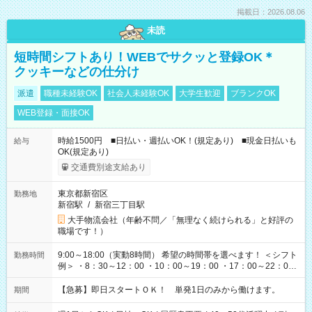
掲載日：2026.08.06
未読
短時間シフトあり！WEBでサクッと登録OK＊
クッキーなどの仕分け
派遣
職種未経験OK
社会人未経験OK
大学生歓迎
ブランクOK
WEB登録・面接OK
時給1500円 ■日払い・週払いOK！(規定あり) ■現金日払いも
給与
OK(規定あり)
交通費別途支給あり
東京都新宿区
勤務地
新宿駅
/
新宿三丁目駅
大手物流会社（年齢不問／「無理なく続けられる」と好評の
職場です！）
9:00～18:00（実動8時間） 希望の時間帯を選べます！ ＜シフト
勤務時間
例＞ ・8：30～12：00 ・10：00～19：00 ・17：00～22：00
・13：00～22：00 ・22：00～翌6：00 など
【急募】即日スタートＯＫ！ 単発1日のみから働けます。
期間