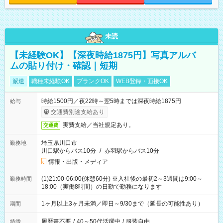
未読
【未経験OK】【深夜時給1875円】写真アルバ
ムの貼り付け・確認｜短期
派遣
職種未経験OK
ブランクOK
WEB登録・面接OK
時給1500円／夜22時～翌5時までは深夜時給1875円
給与
交通費別途支給あり
実費支給／当社規定あり。
交通費
埼玉県川口市
勤務地
川口駅からバス10分
/
赤羽駅からバス10分
情報・出版・メディア
(1)21:00-06:00(休憩60分) ※入社後の最初2～3週間は9:00～
勤務時間
18:00（実働8時間）の日勤で勤務になります
1ヶ月以上3ヶ月未満／即日～9/30まで（延長の可能性あり）
期間
履歴書不要
/
40～50代活躍中
/
服装自由
特徴