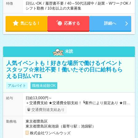
日払いOK
/
履歴書不要
/
40～50代活躍中
/
副業・WワークOK
/
特徴
シフト勤務
/
10名以上の大量募集
気になる！
応募する
詳細へ
未読
人気イベントも！好きな場所で働けるイベント
スタッフ☆来社不要！働いたその日に給料もら
える日払い/T1
アルバイト
職種未経験OK
日給13,000円～
給与
＋交通費支給 ★交通費全額支給！ ┗案件により規定あり ★日払
いOK！（規定あり） ┗働いたその日に現金GET♪ お仕事後はコ
交通費別途支給あり
ンビニATMから 日払い分を引き落とせます！ 【試用期間】試
用期間なし
東京都豊島区
勤務地
東京都豊島区南池袋（最寄り駅：池袋駅）
株式会社ワンベルウッズ