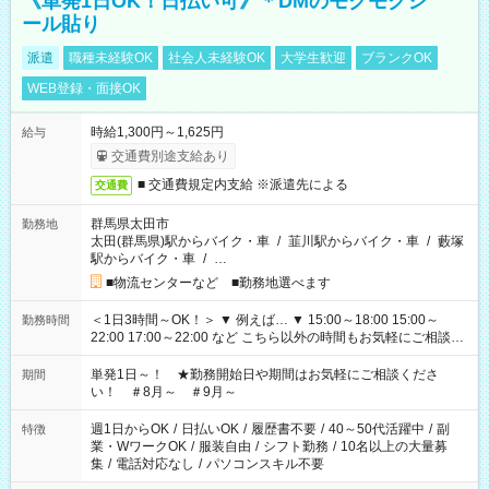
《単発1日OK！日払い可》＊DMのモクモクシ
ール貼り
派遣
職種未経験OK
社会人未経験OK
大学生歓迎
ブランクOK
WEB登録・面接OK
時給1,300円～1,625円
給与
交通費別途支給あり
■ 交通費規定内支給 ※派遣先による
交通費
群馬県太田市
勤務地
太田(群馬県)駅からバイク・車
/
韮川駅からバイク・車
/
藪塚
駅からバイク・車
/
…
■物流センターなど ■勤務地選べます
＜1日3時間～OK！＞ ▼ 例えば… ▼ 15:00～18:00 15:00～
勤務時間
22:00 17:00～22:00 など こちら以外の時間もお気軽にご相談く
ださい！
単発1日～！ ★勤務開始日や期間はお気軽にご相談くださ
期間
い！ ＃8月～ ＃9月～
週1日からOK
/
日払いOK
/
履歴書不要
/
40～50代活躍中
/
副
特徴
業・WワークOK
/
服装自由
/
シフト勤務
/
10名以上の大量募
集
/
電話対応なし
/
パソコンスキル不要