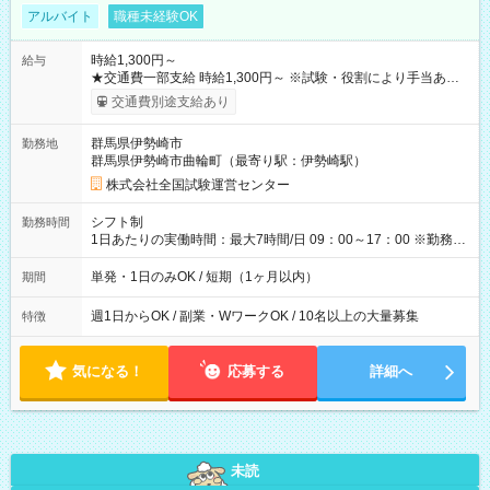
アルバイト
職種未経験OK
時給1,300円～
給与
★交通費一部支給 時給1,300円～ ※試験・役割により手当あり
※勤務回数により昇給あり 【即給（前払い）オプションあ
交通費別途支給あり
り！】 希望される場合、勤務から1週間ほどで給与の一部を受け
取れます。 ※手数料418円がかかります。 【過去試験日の収入
群馬県伊勢崎市
勤務地
例】 ・河合塾模擬試験 8:30～17:30（休憩1時間） 時給1,300円
群馬県伊勢崎市曲輪町（最寄り駅：伊勢崎駅）
×8時間＝日収10,400円＋交通費 ※当日の役割により時給＋100
円の場合あり ・国家試験 7:00～13:30（休憩なし） 時給1,300
株式会社全国試験運営センター
円（役割手当＋100円）×6時間＝日収8,400円＋交通費 【試用期
間】試用期間なし
シフト制
勤務時間
1日あたりの実働時間：最大7時間/日 09：00～17：00 ※勤務時
間は 試験により異なります。
単発・1日のみOK / 短期（1ヶ月以内）
期間
週1日からOK / 副業・WワークOK / 10名以上の大量募集
特徴
気になる！
応募する
詳細へ
未読