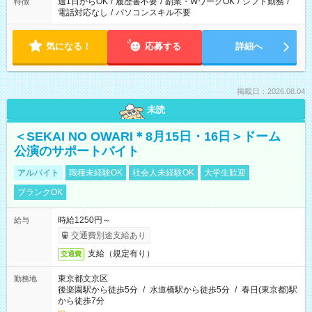
週1日からOK
/
履歴書不要
/
副業・WワークOK
/
シフト勤務
/
特徴
電話対応なし
/
パソコンスキル不要
気になる！
応募する
詳細へ
掲載日：2026.08.04
未読
＜SEKAI NO OWARI＊8月15日・16日＞ドーム
公演のサポートバイト
アルバイト
職種未経験OK
社会人未経験OK
大学生歓迎
ブランクOK
時給1250円～
給与
交通費別途支給あり
支給（規定有り）
交通費
東京都文京区
勤務地
後楽園駅から徒歩5分
/
水道橋駅から徒歩5分
/
春日(東京都)駅
から徒歩7分