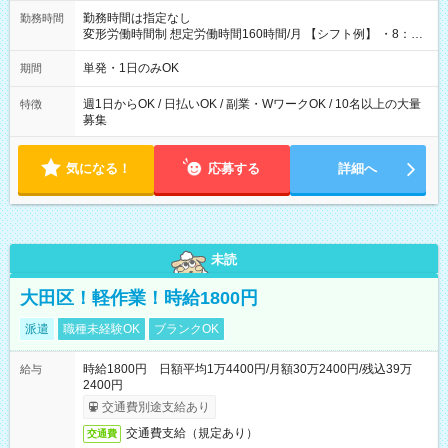
勤務時間は指定なし
勤務時間
変形労働時間制 想定労働時間160時間/月 【シフト例】 ・8：00
～21：00
単発・1日のみOK
期間
週1日からOK / 日払いOK / 副業・WワークOK / 10名以上の大量
特徴
募集
気になる！
応募する
詳細へ
未読
大田区！軽作業！時給1800円
派遣
職種未経験OK
ブランクOK
時給1800円 日額平均1万4400円/月額30万2400円/残込39万
給与
2400円
交通費別途支給あり
交通費支給（規定あり）
交通費