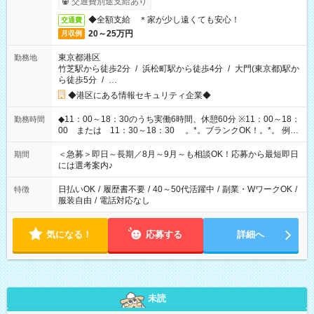
交通費別途支給あり
◆全額支給 ＊家が少し遠くても安心！
交通費
20～25万円
月収例
東京都港区
勤務地
竹芝駅から徒歩2分
/
浜松町駅から徒歩4分
/
大門(東京都)駅か
ら徒歩5分
/
…
◆港区にある情報セキュリティ企業◆
◆11：00～18：30のうち実働6時間、休憩60分 ※11：00～18：
勤務時間
00 または 11：30～18：30 。*。ブランクOK！。*。 例え
ば前職が、 在宅/財団法人/事務/コールセンター/受付/販売/カフェ
スタッフ スイーツ販売/ホテルフロント/化粧品販売/など 様々な
＜急募＞即日～長期／8月～9月～も相談OK！応募から最短即日
期間
業界から入社して活躍されています♪
には選考案内♪
日払いOK
/
履歴書不要
/
40～50代活躍中
/
副業・WワークOK
/
特徴
服装自由
/
電話対応なし
気になる！
応募する
詳細へ
未読