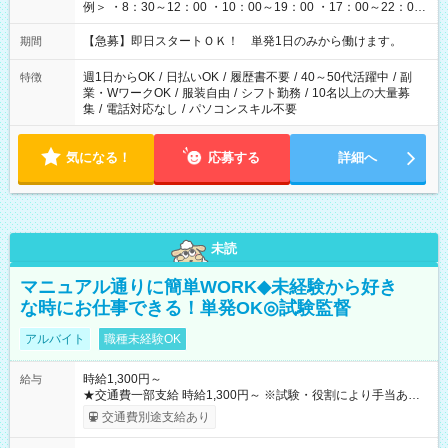
例＞ ・8：30～12：00 ・10：00～19：00 ・17：00～22：00
・13：00～22：00 ・22：00～翌6：00 など
【急募】即日スタートＯＫ！ 単発1日のみから働けます。
期間
週1日からOK
/
日払いOK
/
履歴書不要
/
40～50代活躍中
/
副
特徴
業・WワークOK
/
服装自由
/
シフト勤務
/
10名以上の大量募
集
/
電話対応なし
/
パソコンスキル不要
気になる！
応募する
詳細へ
未読
マニュアル通りに簡単WORK◆未経験から好き
な時にお仕事できる！単発OK◎試験監督
アルバイト
職種未経験OK
時給1,300円～
給与
★交通費一部支給 時給1,300円～ ※試験・役割により手当あり
※勤務回数により昇給あり 【即給（前払い）オプションあ
交通費別途支給あり
り！】 希望される場合、勤務から1週間ほどで給与の一部を受け
取れます。 ※手数料418円がかかります。 【過去試験日の収入