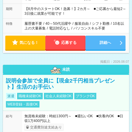
と休みを合わせたい」 「余裕を持って夕飯の準備がしたい」
「できれば残業はしたくない」 など、ご希望を教えてください
【8月中のスタートOK！急募！】2カ月～ ■ご応募から最短2～
期間
ね。 ※Wワーク希望の方へ 今ご覧のお仕事で希望する勤務時間
3日後に就業が可能です！
と、もう1つのお仕事の勤務時間。 合計で週40時間を超える場
合は応募できません。
履歴書不要
/
40～50代活躍中
/
服装自由
/
シフト勤務
/
10名以
特徴
上の大量募集
/
電話対応なし
/
パソコンスキル不要
気になる！
応募する
詳細へ
掲載日：2026.08.07
未読
説明会参加で全員に【現金2千円相当プレゼン
ト】生活のお手伝い
派遣
職種未経験OK
社会人未経験OK
ブランクOK
WEB登録・面接OK
無資格未経験：時給1300円～ ■週払いOK ■扶養内OK ■日
給与
収1万400円以上
交通費別途支給あり