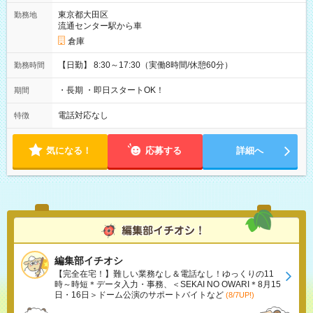
東京都大田区
勤務地
流通センター駅から車
倉庫
【日勤】 8:30～17:30（実働8時間/休憩60分）
勤務時間
・長期 ・即日スタートOK！
期間
電話対応なし
特徴
気になる！
応募する
詳細へ
編集部イチオシ
【完全在宅！】難しい業務なし＆電話なし！ゆっくりの11
時～時短＊データ入力・事務、＜SEKAI NO OWARI＊8月15
日・16日＞ドーム公演のサポートバイトなど
(8/7UP!)