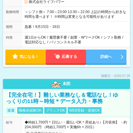
株式会社ライブパワー
＜シフト例＞ 7:00～23:00 13:30～22:00 上記の時間から好きな
勤務時間
時間を選べます！ ※時間は変更となる可能性があります
急募！8月15日・16日
期間
週1日からOK
/
履歴書不要
/
副業・WワークOK
/
シフト勤務
/
特徴
電話対応なし
/
パソコンスキル不要
気になる！
応募する
詳細へ
掲載日：2026.07.29
未読
【完全在宅！】難しい業務なし＆電話なし！ゆ
っくりの11時～時短＊データ入力・事務
派遣
職種未経験OK
ブランクOK
WEB登録・面接OK
◆時給1,700円＊日払い・週払いOK＊昇給あり♪【月収例】 ・約
給与
204,000円 （時給1,700円 × 実働6h × 20日）