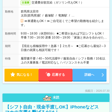
交通費全額支給（ガソリン代もOK！）
交通費
群馬県太田市
勤務地
太田(群馬県)駅
/
藪塚駅
/
竜舞駅
/
…
≪車通勤もOK！≫ご自宅近くでご希望の勤務地を紹介しま
す。
9:00～18:00（休憩60分） ■ご希望があれば下記シフトもOK！
勤務時間
早番 7:00～16:00 遅番 10:00～19:00 「家族と休みを合わせた
い」 「余裕を持って夕飯の準備がしたい」 「できれば残業はし
たくない」 など、ご希望を教えてくださいね。 ※Wワーク希望
【現在も積極採用中！急募！】2カ月～ ■ご応募から最短2～3
期間
の方へ 今ご覧のお仕事で希望する勤務時間と、もう1つのお仕事
日後の就業も相談可能です！
の勤務時間。 合計で週40時間を超える場合は応募できません。
履歴書不要
/
40～50代活躍中
/
服装自由
/
シフト勤務
/
10名以
特徴
上の大量募集
/
電話対応なし
/
パソコンスキル不要
気になる！
応募する
詳細へ
掲載日：2026.07.30
未読
【シフト自由・現金手渡しOK】iPhoneなどス