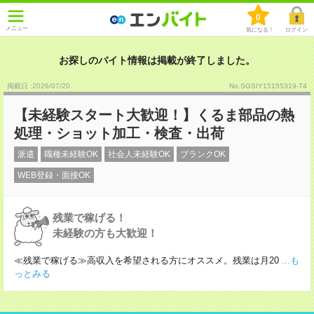
0
メニュー
気になる！
ログイン
お探しのバイト情報は掲載が終了しました。
掲載日 :2026
/
07
/
20
No.SGSIY15155319-T4
【未経験スタート大歓迎！】くるま部品の熱
処理・ショット加工・検査・出荷
派遣
職種未経験OK
社会人未経験OK
ブランクOK
WEB登録・面接OK
残業で稼げる！
未経験の方も大歓迎！
≪残業で稼げる≫高収入を希望される方にオススメ。残業は月20
...も
っとみる