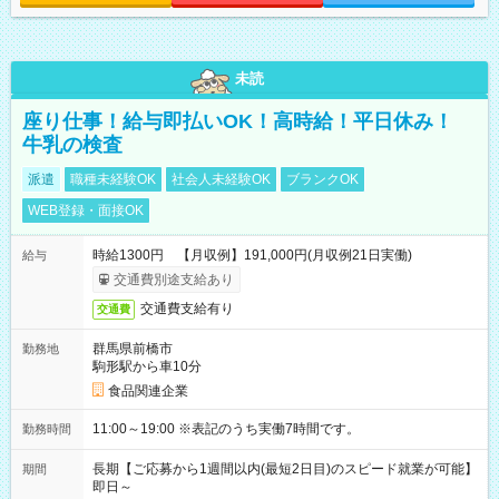
未読
座り仕事！給与即払いOK！高時給！平日休み！
牛乳の検査
派遣
職種未経験OK
社会人未経験OK
ブランクOK
WEB登録・面接OK
時給1300円 【月収例】191,000円(月収例21日実働)
給与
交通費別途支給あり
交通費支給有り
交通費
群馬県前橋市
勤務地
駒形駅から車10分
食品関連企業
11:00～19:00 ※表記のうち実働7時間です。
勤務時間
長期【ご応募から1週間以内(最短2日目)のスピード就業が可能】
期間
即日～