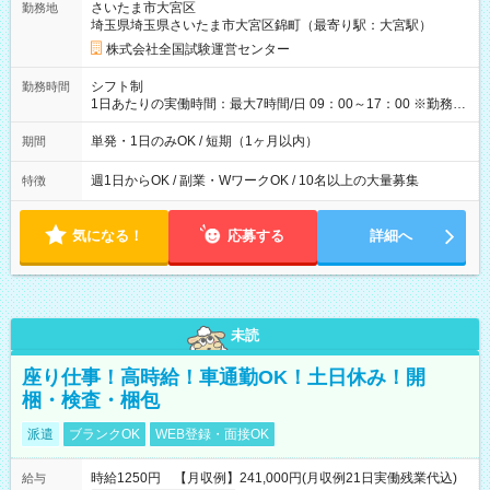
さいたま市大宮区
勤務地
例】 ・河合塾模擬試験 8:30～17:30（休憩1時間） 時給1,300円
埼玉県埼玉県さいたま市大宮区錦町（最寄り駅：大宮駅）
×8時間＝日収10,400円＋交通費 ※当日の役割により時給＋100
円の場合あり ・国家試験 7:00～13:30（休憩なし） 時給1,300
株式会社全国試験運営センター
円（役割手当＋100円）×6時間＝日収8,400円＋交通費 【試用期
間】試用期間なし
シフト制
勤務時間
1日あたりの実働時間：最大7時間/日 09：00～17：00 ※勤務時
間は 試験により異なります。
単発・1日のみOK / 短期（1ヶ月以内）
期間
週1日からOK / 副業・WワークOK / 10名以上の大量募集
特徴
気になる！
応募する
詳細へ
未読
座り仕事！高時給！車通勤OK！土日休み！開
梱・検査・梱包
派遣
ブランクOK
WEB登録・面接OK
時給1250円 【月収例】241,000円(月収例21日実働残業代込)
給与