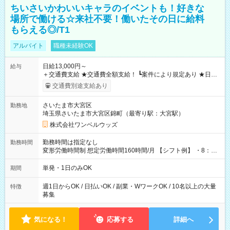
ちいさいかわいいキャラのイベントも！好きな
場所で働ける☆来社不要！働いたその日に給料
もらえる◎/T1
アルバイト
職種未経験OK
日給13,000円～
給与
＋交通費支給 ★交通費全額支給！ ┗案件により規定あり ★日払
いOK！（規定あり） ┗働いたその日に現金GET♪ お仕事後はコ
交通費別途支給あり
ンビニATMから 日払い分を引き落とせます！ 【試用期間】試
用期間なし
さいたま市大宮区
勤務地
埼玉県さいたま市大宮区錦町（最寄り駅：大宮駅）
株式会社ワンベルウッズ
勤務時間は指定なし
勤務時間
変形労働時間制 想定労働時間160時間/月 【シフト例】 ・8：00
～21：00
単発・1日のみOK
期間
週1日からOK / 日払いOK / 副業・WワークOK / 10名以上の大量
特徴
募集
気になる！
応募する
詳細へ