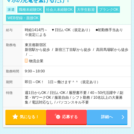
マホの充電を繋げるだけ！
派遣
職種未経験OK
社会人未経験OK
大学生歓迎
ブランクOK
WEB登録・面接OK
時給1414円～ ▼日払いOK（規定あり） ■初勤務手当あり
給与
※規定による
東京都新宿区
勤務地
新宿駅から徒歩
/
新宿三丁目駅から徒歩
/
高田馬場駅から徒歩
/
…
物流企業
9:00～18:00
勤務時間
即日～OK！ 1日～働けます＾＾（規定あり）
期間
週1日からOK
/
日払いOK
/
履歴書不要
/
40～50代活躍中
/
副
特徴
業・WワークOK
/
服装自由
/
シフト勤務
/
10名以上の大量募
集
/
電話対応なし
/
パソコンスキル不要
気になる！
応募する
詳細へ