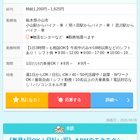
時給1,200円～1,625円
給与
栃木県小山市
勤務地
小山駅からバイク・車
/
間々田駅からバイク・車
/
思川駅から
バイク・車
■物流センターなど ■勤務地選べます
【1日3時間～も相談OK!】午前中のみや18時以降などのシフト
勤務時間
あり！ シフト例 ▼9:00～12:00 ▼9:00～17:00 ▼10:00～19:00
▼18:00～21:00
1日だけの単発OK！＃8月～ ＃9月～
期間
週1日からOK
/
日払いOK
/
40～50代活躍中
/
副業・Wワーク
特徴
OK
/
服装自由
/
シフト勤務
/
10名以上の大量募集
/
電話対応な
し
/
パソコンスキル不要
気になる！
応募する
詳細へ
掲載日：2026.08.06
未読