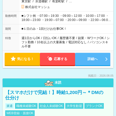
東京駅
/
水道橋駅
/
有楽町駅
/
…
株式会社マッシュ
■シフト例 ・07:00～19:30 ・09:00～12:00 ・10:00～17:00 ・
勤務時間
18:00～23:00 ・19:00～07:00 ・20:00～09:00 ・22:00～06:00
etc ★最短で3時間で5,120円のお仕事から 15時間で2万円近く稼
げるお仕事も！ ご希望のお時間に合わせてご紹介！ ※シフトは
■１日のみ・1回だけお仕事OK！
期間
現場によって異なります。 ※勿論、休憩時間はあるのでご安心
ください！
週1日からOK
/
日払いOK
/
履歴書不要
/
副業・WワークOK
/
シ
特徴
フト勤務
/
10名以上の大量募集
/
電話対応なし
/
パソコンスキ
ル不要
気になる！
応募する
詳細へ
掲載日：2026.08.05
未読
【スマホだけで完結！】時給1,200円～＊DMの
仕分け
派遣
職種未経験OK
社会人未経験OK
大学生歓迎
ブランクOK
WEB登録・面接OK