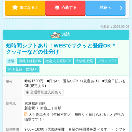
気になる！
応募する
詳細へ
掲載日：2026.08.06
未読
短時間シフトあり！WEBでサクッと登録OK＊
クッキーなどの仕分け
派遣
職種未経験OK
社会人未経験OK
大学生歓迎
ブランクOK
WEB登録・面接OK
時給1500円 ■日払い・週払いOK！(規定あり) ■現金日払いも
給与
OK(規定あり)
交通費別途支給あり
東京都新宿区
勤務地
新宿駅
/
新宿三丁目駅
大手物流会社（年齢不問／「無理なく続けられる」と好評の
職場です！）
9:00～18:00（実動8時間） 希望の時間帯を選べます！ ＜シフト
勤務時間