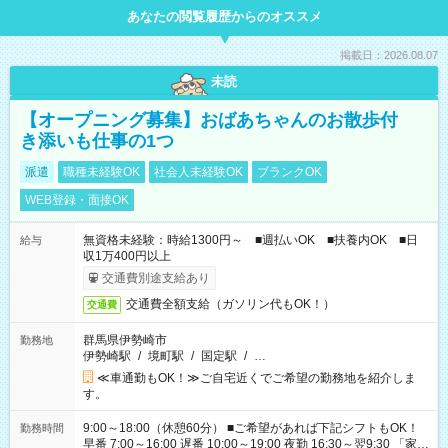
あなたの閲覧履歴からのオススメ
掲載日：2026.08.07
未読
【オープニング募集】おばあちゃんのお散歩付
き添いも仕事の1つ
派遣
職種未経験OK
社会人未経験OK
ブランクOK
WEB登録・面接OK
無資格未経験：時給1300円～ ■週払いOK ■扶養内OK ■日
給与
収1万400円以上
交通費別途支給あり
交通費全額支給（ガソリン代もOK！）
交通費
群馬県伊勢崎市
勤務地
伊勢崎駅
/
境町駅
/
国定駅
/
…
≪車通勤もOK！≫ご自宅近くでご希望の勤務地を紹介しま
す。
9:00～18:00（休憩60分） ■ご希望があれば下記シフトもOK！
勤務時間
早番 7:00～16:00 遅番 10:00～19:00 夜勤 16:30～翌9:30 「家族