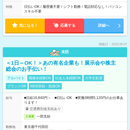
日払いOK
/
履歴書不要
/
シフト勤務
/
電話対応なし
/
パソコン
特徴
スキル不要
気になる！
応募する
詳細へ
掲載日：2026.08.07
未読
＜1日～OK！＞あの有名企業も！展示会や株主
総会のお手伝い！
アルバイト
職種未経験OK
社会人未経験OK
大学生歓迎
ブランクOK
WEB登録・面接OK
■日給16,840円～ ■日払いOK ■実働3時間5,120円のお仕事あ
給与
ります！
交通費別途支給あり
一部支給
交通費
東京都千代田区
勤務地