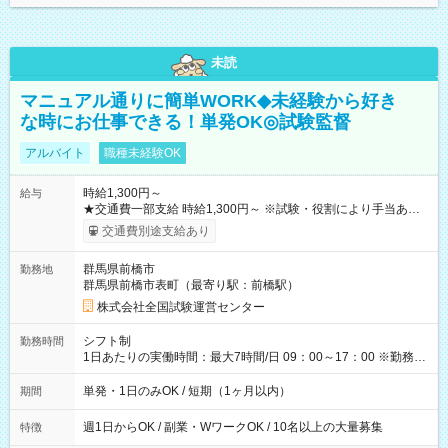
未読
マニュアル通りに簡単WORK◆未経験から好き
な時にお仕事できる！単発OK◎試験監督
アルバイト
職種未経験OK
時給1,300円～
給与
★交通費一部支給 時給1,300円～ ※試験・役割により手当あり
※勤務回数により昇給あり 【即給（前払い）オプションあ
交通費別途支給あり
り！】 希望される場合、勤務から1週間ほどで給与の一部を受け
取れます。 ※手数料418円がかかります。 【過去試験日の収入
群馬県前橋市
勤務地
例】 ・河合塾模擬試験 8:30～17:30（休憩1時間） 時給1,300円
群馬県前橋市表町（最寄り駅：前橋駅）
×8時間＝日収10,400円＋交通費 ※当日の役割により時給＋100
円の場合あり ・国家試験 7:00～13:30（休憩なし） 時給1,300
株式会社全国試験運営センター
円（役割手当＋100円）×6時間＝日収8,400円＋交通費 【試用期
間】試用期間なし
シフト制
勤務時間
1日あたりの実働時間：最大7時間/日 09：00～17：00 ※勤務時
間は 試験により異なります。
単発・1日のみOK / 短期（1ヶ月以内）
期間
週1日からOK / 副業・WワークOK / 10名以上の大量募集
特徴