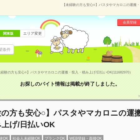
【未経験の方も安心○】パスタやマカロニの運搬・投入
会員登録
エリア変更
関東版
望条件
経験の方も安心○】パスタやマカロニの運搬・投入・積み上げ/日払いOK(111682970）
お探しのバイト情報は掲載が終了しました。
験の方も安心○】パスタやマカロニの運
上げ/日払いOK
験OK
社会人未経験OK
ブランクOK
WEB登録・面接OK