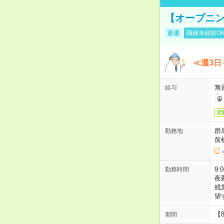
【オープニン
派遣
職種未経験O
≪週3日
無
給与
交
群
勤務地
前
9:
勤務時間
夜
残
望
【
期間