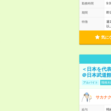
9:
勤務時間
即
期間
週
特徴
以
気に
＜日本を代
＠日本武道
アルバイト
職種未
サカナク
時
給与