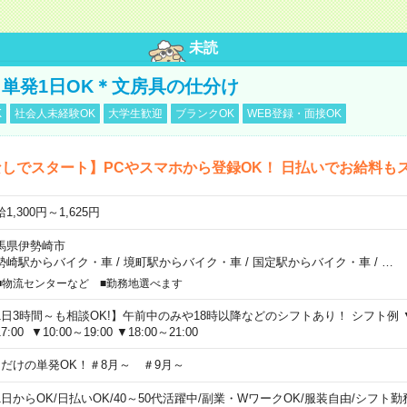
未読
単発1日OK＊文房具の仕分け
K
社会人未経験OK
大学生歓迎
ブランクOK
WEB登録・面接OK
しでスタート】PCやスマホから登録OK！ 日払いでお給料も
1,300円～1,625円
馬県伊勢崎市
勢崎駅からバイク・車
/
境町駅からバイク・車
/
国定駅からバイク・車
/
…
■物流センターなど ■勤務地選べます
1日3時間～も相談OK!】午前中のみや18時以降などのシフトあり！ シフト例 ▼9:00
7:00 ▼10:00～19:00 ▼18:00～21:00
日だけの単発OK！＃8月～ ＃9月～
1日からOK
/
日払いOK
/
40～50代活躍中
/
副業・WワークOK
/
服装自由
/
シフト勤