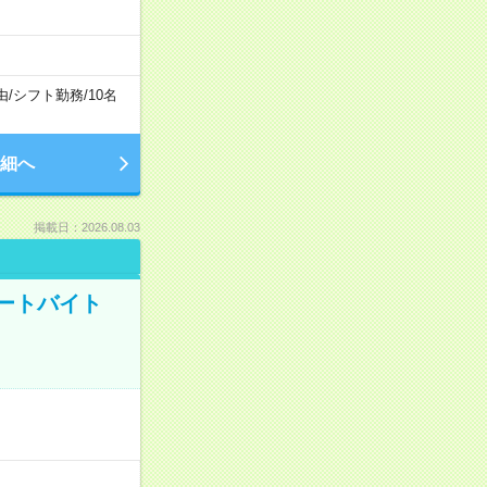
由
/
シフト勤務
/
10名
細へ
掲載日：2026.08.03
ートバイト