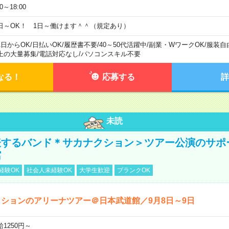
00～18:00
日～OK！ 1日～働けます＾＾（規定あり）
1日からOK
/
日払いOK
/
履歴書不要
/
40～50代活躍中
/
副業・WワークOK
/
服装自
上の大量募集
/
電話対応なし
/
パソコンスキル不要
なる！
応募する
詳
未読
表するバンド＊サカナクション＞ツアー公演のサポ
館
経験OK
社会人未経験OK
大学生歓迎
ブランクOK
ションのアリーナツアー＠日本武道館／9月8日～9日
給1250円～