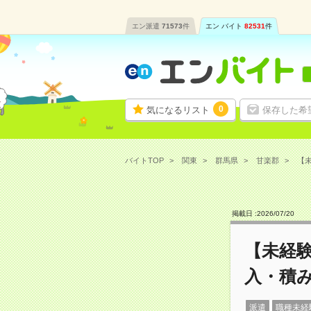
エン派遣
71573
件
エン バイト
82531
件
0
気になるリスト
保存した希
バイトTOP
関東
群馬県
甘楽郡
【未
掲載日 :
2026
/
07
/
20
【未経
入・積み
派遣
職種未経