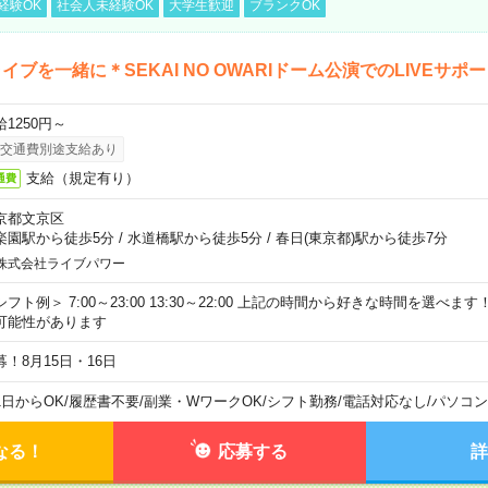
経験OK
社会人未経験OK
大学生歓迎
ブランクOK
イブを一緒に＊SEKAI NO OWARIドーム公演でのLIVEサポ
給1250円～
交通費別途支給あり
支給（規定有り）
通費
京都文京区
楽園駅から徒歩5分
/
水道橋駅から徒歩5分
/
春日(東京都)駅から徒歩7分
株式会社ライブパワー
シフト例＞ 7:00～23:00 13:30～22:00 上記の時間から好きな時間を選べま
可能性があります
募！8月15日・16日
1日からOK
/
履歴書不要
/
副業・WワークOK
/
シフト勤務
/
電話対応なし
/
パソコン
なる！
応募する
詳