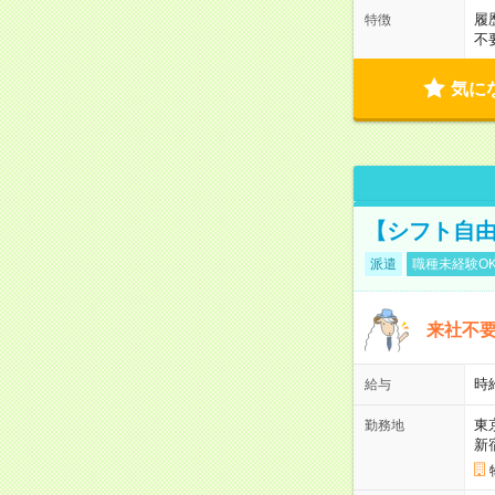
履
特徴
不
気に
【シフト自由
派遣
職種未経験O
来社不要
時
給与
東
勤務地
新