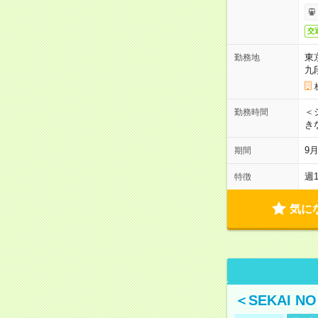
交
東
勤務地
九
＜シ
勤務時間
き
9
期間
週
特徴
気に
＜SEKAI 