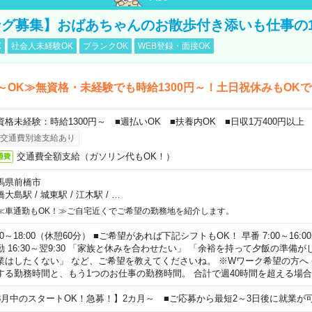
グ募集】おばあちゃんのお散歩付き添いも仕事の
K
社会人未経験OK
ブランクOK
WEB登録・面接OK
～OK≫無資格・未経験でも時給1300円～！土日祝休みもOK
資格未経験：時給1300円～ ■週払いOK ■扶養内OK ■日収1万400円以上
交通費別途支給あり
交通費全額支給（ガソリン代もOK！）
通費
馬県前橋市
橋大島駅
/
城東駅
/
江木駅
/
…
≪車通勤もOK！≫ご自宅近くでご希望の勤務地を紹介します。
00～18:00（休憩60分） ■ご希望があれば下記シフトもOK！ 早番 7:00～16:00 遅
勤 16:30～翌9:30 「家族と休みを合わせたい」 「余裕を持って夕飯の準備
業はしたくない」 など、ご希望を教えてくださいね。 ※Wワーク希望の方へ
する勤務時間と、もう1つのお仕事の勤務時間。 合計で週40時間を超える場
8月中のスタートOK！急募！】2カ月～ ■ご応募から最短2～3日後に就業が