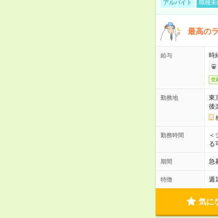
アルバイト
職種未
最高のラ
時
給与
交
東
勤務地
後
＜
勤務時間
る
急
期間
週
特徴
気に