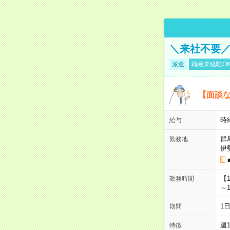
＼来社不要／
派遣
職種未経験O
【面談な
時給
給与
群
勤務地
伊
【
勤務時間
～1
1
期間
週
特徴