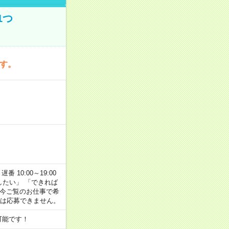
1つ
です。
番 10:00～19:00
がしたい」 「できれば
 今ご覧のお仕事で希
合は応募できません。
可能です！