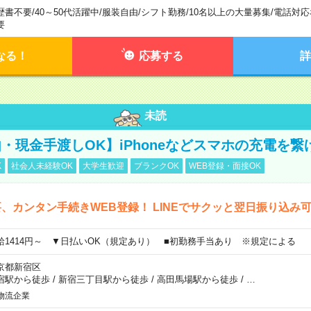
歴書不要
/
40～50代活躍中
/
服装自由
/
シフト勤務
/
10名以上の大量募集
/
電話対応
要
なる！
応募する
詳
未読
・現金手渡しOK】iPhoneなどスマホの充電を繋
K
社会人未経験OK
大学生歓迎
ブランクOK
WEB登録・面接OK
、カンタン手続きWEB登録！ LINEでサクッと翌日振り込み
給1414円～ ▼日払いOK（規定あり） ■初勤務手当あり ※規定による
京都新宿区
宿駅から徒歩
/
新宿三丁目駅から徒歩
/
高田馬場駅から徒歩
/
…
物流企業