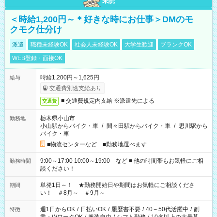
未読
＜時給1,200円～＊好きな時にお仕事＞DMのモ
クモク仕分け
派遣
職種未経験OK
社会人未経験OK
大学生歓迎
ブランクOK
WEB登録・面接OK
時給1,200円～1,625円
給与
交通費別途支給あり
■ 交通費規定内支給 ※派遣先による
交通費
栃木県小山市
勤務地
小山駅からバイク・車
/
間々田駅からバイク・車
/
思川駅から
バイク・車
■物流センターなど ■勤務地選べます
9:00～17:00 10:00～19:00 など ■ 他の時間帯もお気軽にご相
勤務時間
談ください！
単発1日～！ ★勤務開始日や期間はお気軽にご相談くださ
期間
い！ ＃8月～ ＃9月～
週1日からOK
/
日払いOK
/
履歴書不要
/
40～50代活躍中
/
副
特徴