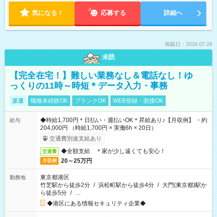
気になる！
応募する
詳細へ
掲載日：2026.07.29
未読
【完全在宅！】難しい業務なし＆電話なし！ゆ
っくりの11時～時短＊データ入力・事務
派遣
職種未経験OK
ブランクOK
WEB登録・面接OK
◆時給1,700円＊日払い・週払いOK＊昇給あり♪【月収例】 ・約
給与
204,000円 （時給1,700円 × 実働6h × 20日）
交通費別途支給あり
◆全額支給 ＊家が少し遠くても安心！
交通費
20～25万円
月収例
東京都港区
勤務地
竹芝駅から徒歩2分
/
浜松町駅から徒歩4分
/
大門(東京都)駅か
ら徒歩5分
/
…
◆港区にある情報セキュリティ企業◆