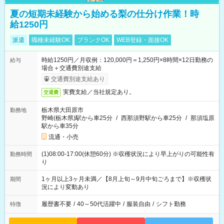
夏の短期未経験から始める梨の仕分け作業！時
給1250円
派遣
職種未経験OK
ブランクOK
WEB登録・面接OK
時給1250円／月収例：120,000円＝1,250円×8時間×12日勤務の
給与
場合＋交通費別途支給
交通費別途支給あり
実費支給／当社規定あり。
交通費
栃木県大田原市
勤務地
野崎(栃木県)駅から車25分
/
西那須野駅から車25分
/
那須塩原
駅から車35分
流通・小売
(1)08:00-17:00(休憩60分) ※収穫状況により早上がりの可能性有
勤務時間
り
1ヶ月以上3ヶ月未満／【8月上旬～9月中旬ごろまで】※収穫状
期間
況により変動あり
履歴書不要
/
40～50代活躍中
/
服装自由
/
シフト勤務
特徴