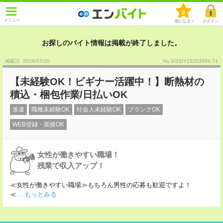
0
メニュー
気になる！
ログイン
お探しのバイト情報は掲載が終了しました。
掲載日 :2026
/
07
/
20
No.SGSIY15203099-T4
【未経験OK！ビギナー活躍中！】断熱材の
積込・梱包作業/日払いOK
派遣
職種未経験OK
社会人未経験OK
ブランクOK
WEB登録・面接OK
女性が働きやすい職場！
残業で収入アップ！
≪女性が働きやすい職場≫もちろん男性の応募も歓迎ですよ！
≪
...もっとみる