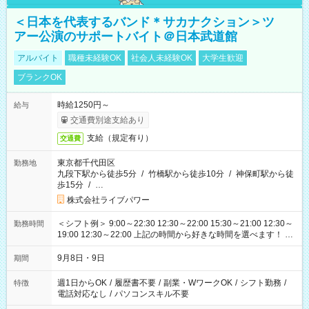
＜日本を代表するバンド＊サカナクション＞ツ
アー公演のサポートバイト＠日本武道館
アルバイト
職種未経験OK
社会人未経験OK
大学生歓迎
ブランクOK
時給1250円～
給与
交通費別途支給あり
支給（規定有り）
交通費
東京都千代田区
勤務地
九段下駅から徒歩5分
/
竹橋駅から徒歩10分
/
神保町駅から徒
歩15分
/
…
株式会社ライブパワー
＜シフト例＞ 9:00～22:30 12:30～22:00 15:30～21:00 12:30～
勤務時間
19:00 12:30～22:00 上記の時間から好きな時間を選べます！ ※
時間は変更となる可能性があります
9月8日・9日
期間
週1日からOK
/
履歴書不要
/
副業・WワークOK
/
シフト勤務
/
特徴
電話対応なし
/
パソコンスキル不要