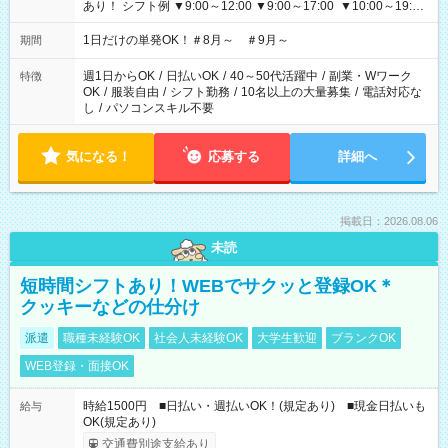
あり！ シフト例 ▼9:00～12:00 ▼9:00～17:00 ▼10:00～19:00
▼18:00～21:00
1日だけの単発OK！＃8月～ ＃9月～
期間
週1日からOK
/
日払いOK
/
40～50代活躍中
/
副業・Wワーク
特徴
OK
/
服装自由
/
シフト勤務
/
10名以上の大量募集
/
電話対応な
し
/
パソコンスキル不要
気になる！
応募する
詳細へ
掲載日：2026.08.06
未読
短時間シフトあり！WEBでサクッと登録OK＊
クッキーなどの仕分け
派遣
職種未経験OK
社会人未経験OK
大学生歓迎
ブランクOK
WEB登録・面接OK
時給1500円 ■日払い・週払いOK！(規定あり) ■現金日払いも
給与
OK(規定あり)
交通費別途支給あり