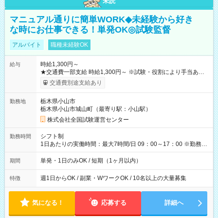
未読
マニュアル通りに簡単WORK◆未経験から好き
な時にお仕事できる！単発OK◎試験監督
アルバイト
職種未経験OK
時給1,300円～
給与
★交通費一部支給 時給1,300円～ ※試験・役割により手当あり
※勤務回数により昇給あり 【即給（前払い）オプションあ
交通費別途支給あり
り！】 希望される場合、勤務から1週間ほどで給与の一部を受け
取れます。 ※手数料418円がかかります。 【過去試験日の収入
栃木県小山市
勤務地
例】 ・河合塾模擬試験 8:30～17:30（休憩1時間） 時給1,300円
栃木県小山市城山町（最寄り駅：小山駅）
×8時間＝日収10,400円＋交通費 ※当日の役割により時給＋100
円の場合あり ・国家試験 7:00～13:30（休憩なし） 時給1,300
株式会社全国試験運営センター
円（役割手当＋100円）×6時間＝日収8,400円＋交通費 【試用期
間】試用期間なし
シフト制
勤務時間
1日あたりの実働時間：最大7時間/日 09：00～17：00 ※勤務時
間は 試験により異なります。
単発・1日のみOK / 短期（1ヶ月以内）
期間
週1日からOK / 副業・WワークOK / 10名以上の大量募集
特徴
気になる！
応募する
詳細へ