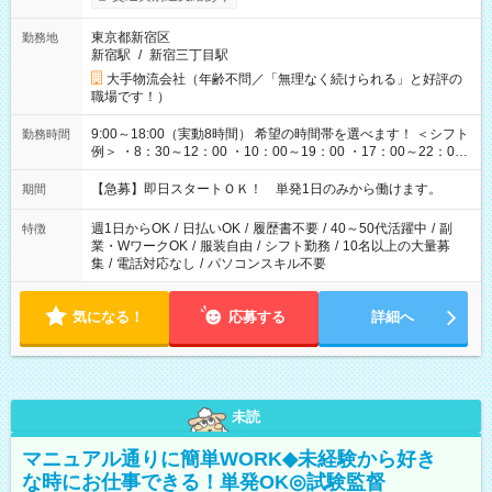
東京都新宿区
勤務地
新宿駅
/
新宿三丁目駅
大手物流会社（年齢不問／「無理なく続けられる」と好評の
職場です！）
9:00～18:00（実動8時間） 希望の時間帯を選べます！ ＜シフト
勤務時間
例＞ ・8：30～12：00 ・10：00～19：00 ・17：00～22：00
・13：00～22：00 ・22：00～翌6：00 など
【急募】即日スタートＯＫ！ 単発1日のみから働けます。
期間
週1日からOK
/
日払いOK
/
履歴書不要
/
40～50代活躍中
/
副
特徴
業・WワークOK
/
服装自由
/
シフト勤務
/
10名以上の大量募
集
/
電話対応なし
/
パソコンスキル不要
気になる！
応募する
詳細へ
未読
マニュアル通りに簡単WORK◆未経験から好き
な時にお仕事できる！単発OK◎試験監督