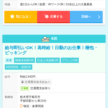
週1日からOK / 副業・WワークOK / 10名以上の大量募集
特徴
気になる！
応募する
詳細へ
未読
給与即払いOK！高時給！日勤のお仕事！梱包・
ピッキング
派遣
職種未経験OK
社会人未経験OK
ブランクOK
WEB登録・面接OK
時給1340円
給与
交通費別途支給あり
交通費支給有り
交通費
栃木県宇都宮市
勤務地
宇都宮駅から車10分
物流・倉庫関係