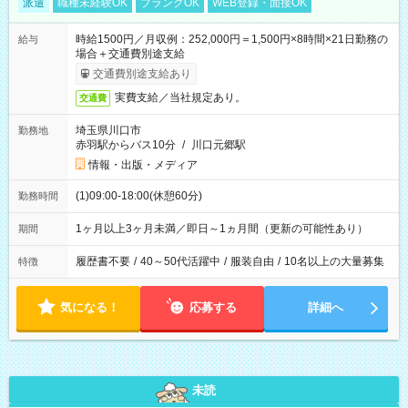
派遣
職種未経験OK
ブランクOK
WEB登録・面接OK
時給1500円／月収例：252,000円＝1,500円×8時間×21日勤務の
給与
場合＋交通費別途支給
交通費別途支給あり
実費支給／当社規定あり。
交通費
埼玉県川口市
勤務地
赤羽駅からバス10分
/
川口元郷駅
情報・出版・メディア
(1)09:00-18:00(休憩60分)
勤務時間
1ヶ月以上3ヶ月未満／即日～1ヵ月間（更新の可能性あり）
期間
履歴書不要
/
40～50代活躍中
/
服装自由
/
10名以上の大量募集
特徴
気になる！
応募する
詳細へ
未読