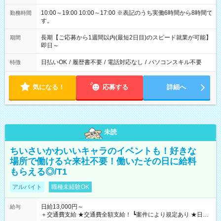
10:00～19:00 10:00～17:00 ※表記のうち実働6時間から8時間で
勤務時間
す。
長期【ご応募から1週間以内(最短2日目)のスピード就業が可能】
期間
即日～
日払いOK
/
履歴書不要
/
電話対応なし
/
パソコンスキル不要
特徴
気になる！
応募する
詳細へ
未読
ちいさいかわいいキャラのイベントも！好きな
場所で働ける☆来社不要！働いたその日に給料
もらえる◎/T1
アルバイト
職種未経験OK
日給13,000円～
給与
＋交通費支給 ★交通費全額支給！ ┗案件により規定あり ★日払