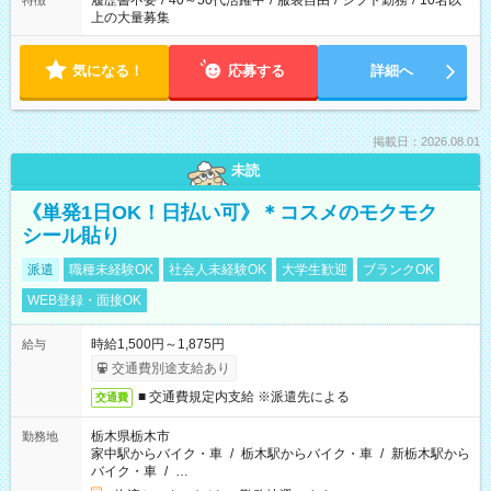
履歴書不要
/
40～50代活躍中
/
服装自由
/
シフト勤務
/
10名以
特徴
上の大量募集
気になる！
応募する
詳細へ
掲載日：2026.08.01
未読
《単発1日OK！日払い可》＊コスメのモクモク
シール貼り
派遣
職種未経験OK
社会人未経験OK
大学生歓迎
ブランクOK
WEB登録・面接OK
時給1,500円～1,875円
給与
交通費別途支給あり
■ 交通費規定内支給 ※派遣先による
交通費
栃木県栃木市
勤務地
家中駅からバイク・車
/
栃木駅からバイク・車
/
新栃木駅から
バイク・車
/
…