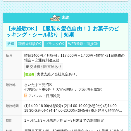
未読
【未経験OK】【服装＆髪色自由！】お菓子のピ
ッキング・シール貼り｜短期
派遣
職種未経験OK
ブランクOK
WEB登録・面接OK
時給1400円／月収例：117,600円＝1,400円×4時間×21日勤務の
給与
場合＋交通費別途支給
交通費別途支給あり
実費支給／当社規定あり。
交通費
さいたま市見沼区
勤務地
七里駅から車6分
/
大宮公園駅
/
大宮(埼玉県)駅
アパレル・日用雑貨
(1)14:00-18:00(休憩0分) (2)14:00-19:00(休憩0分) (3)14:00-
勤務時間
19:30(休憩0分) (4)14:00-20:00(休憩45分) ※お好きな時間が選べ
ます
1ヶ月以上3ヶ月未満／即日～8月末までの期間限定
期間