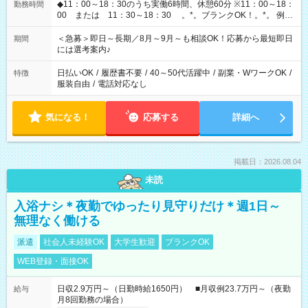
◆11：00～18：30のうち実働6時間、休憩60分 ※11：00～18：
勤務時間
00 または 11：30～18：30 。*。ブランクOK！。*。 例え
ば前職が、 在宅/財団法人/事務/コールセンター/受付/販売/カフェ
スタッフ スイーツ販売/ホテルフロント/化粧品販売/など 様々な
＜急募＞即日～長期／8月～9月～も相談OK！応募から最短即日
期間
業界から入社して活躍されています♪
には選考案内♪
日払いOK
/
履歴書不要
/
40～50代活躍中
/
副業・WワークOK
/
特徴
服装自由
/
電話対応なし
気になる！
応募する
詳細へ
掲載日：2026.08.04
未読
入浴ナシ＊夜勤でゆったり見守りだけ＊週1日～
無理なく働ける
派遣
社会人未経験OK
大学生歓迎
ブランクOK
WEB登録・面接OK
日収2.9万円～（日勤時給1650円） ■月収例23.7万円～（夜勤
給与
月8回勤務の場合）