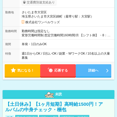
いOK！（規定あり） ┗働いたその日に現金GET♪ お仕事後はコ
交通費別途支給あり
ンビニATMから 日払い分を引き落とせます！ 【試用期間】試
用期間なし
さいたま市大宮区
勤務地
埼玉県さいたま市大宮区錦町（最寄り駅：大宮駅）
株式会社ワンベルウッズ
勤務時間は指定なし
勤務時間
変形労働時間制 想定労働時間160時間/月 【シフト例】 ・8：00
～21：00
単発・1日のみOK
期間
週1日からOK / 日払いOK / 副業・WワークOK / 10名以上の大量
特徴
募集
気になる！
応募する
詳細へ
未読
【土日休み】【1ヶ月短期】高時給1500円！ア
ルバムの中身チェック・梱包