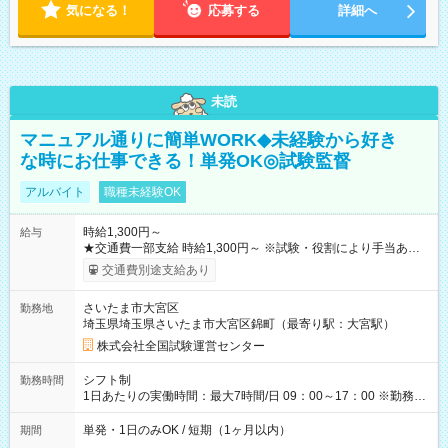
気になる！
応募する
詳細へ
未読
マニュアル通りに簡単WORK◆未経験から好き
な時にお仕事できる！単発OK◎試験監督
アルバイト
職種未経験OK
時給1,300円～
給与
★交通費一部支給 時給1,300円～ ※試験・役割により手当あり
※勤務回数により昇給あり 【即給（前払い）オプションあ
交通費別途支給あり
り！】 希望される場合、勤務から1週間ほどで給与の一部を受け
取れます。 ※手数料418円がかかります。 【過去試験日の収入
さいたま市大宮区
勤務地
例】 ・河合塾模擬試験 8:30～17:30（休憩1時間） 時給1,300円
埼玉県埼玉県さいたま市大宮区錦町（最寄り駅：大宮駅）
×8時間＝日収10,400円＋交通費 ※当日の役割により時給＋100
円の場合あり ・国家試験 7:00～13:30（休憩なし） 時給1,300
株式会社全国試験運営センター
円（役割手当＋100円）×6時間＝日収8,400円＋交通費 【試用期
間】試用期間なし
シフト制
勤務時間
1日あたりの実働時間：最大7時間/日 09：00～17：00 ※勤務時
間は 試験により異なります。
単発・1日のみOK / 短期（1ヶ月以内）
期間