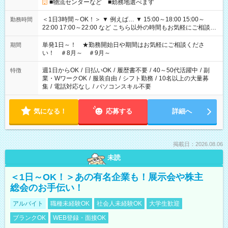
■物流センターなど ■勤務地選べます
＜1日3時間～OK！＞ ▼ 例えば… ▼ 15:00～18:00 15:00～
勤務時間
22:00 17:00～22:00 など こちら以外の時間もお気軽にご相談く
ださい！
単発1日～！ ★勤務開始日や期間はお気軽にご相談くださ
期間
い！ ＃8月～ ＃9月～
週1日からOK
/
日払いOK
/
履歴書不要
/
40～50代活躍中
/
副
特徴
業・WワークOK
/
服装自由
/
シフト勤務
/
10名以上の大量募
集
/
電話対応なし
/
パソコンスキル不要
気になる！
応募する
詳細へ
掲載日：2026.08.06
未読
＜1日～OK！＞あの有名企業も！展示会や株主
総会のお手伝い！
アルバイト
職種未経験OK
社会人未経験OK
大学生歓迎
ブランクOK
WEB登録・面接OK