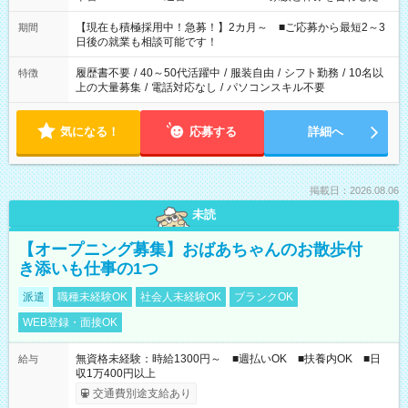
い」 「余裕を持って夕飯の準備がしたい」 「できれば残業はし
たくない」 など、ご希望を教えてくださいね。 ※Wワーク希望
【現在も積極採用中！急募！】2カ月～ ■ご応募から最短2～3
期間
の方へ 今ご覧のお仕事で希望する勤務時間と、もう1つのお仕事
日後の就業も相談可能です！
の勤務時間。 合計で週40時間を超える場合は応募できません。
履歴書不要
/
40～50代活躍中
/
服装自由
/
シフト勤務
/
10名以
特徴
上の大量募集
/
電話対応なし
/
パソコンスキル不要
気になる！
応募する
詳細へ
掲載日：2026.08.06
未読
【オープニング募集】おばあちゃんのお散歩付
き添いも仕事の1つ
派遣
職種未経験OK
社会人未経験OK
ブランクOK
WEB登録・面接OK
無資格未経験：時給1300円～ ■週払いOK ■扶養内OK ■日
給与
収1万400円以上
交通費別途支給あり