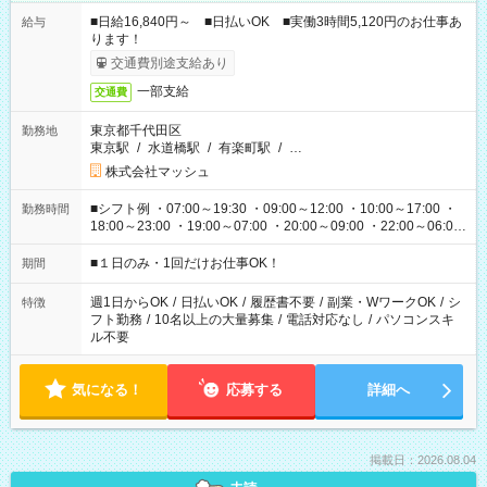
■日給16,840円～ ■日払いOK ■実働3時間5,120円のお仕事あ
給与
ります！
交通費別途支給あり
一部支給
交通費
東京都千代田区
勤務地
東京駅
/
水道橋駅
/
有楽町駅
/
…
株式会社マッシュ
■シフト例 ・07:00～19:30 ・09:00～12:00 ・10:00～17:00 ・
勤務時間
18:00～23:00 ・19:00～07:00 ・20:00～09:00 ・22:00～06:00
etc ★最短で3時間で5,120円のお仕事から 15時間で2万円近く稼
げるお仕事も！ ご希望のお時間に合わせてご紹介！ ※シフトは
■１日のみ・1回だけお仕事OK！
期間
現場によって異なります。 ※勿論、休憩時間はあるのでご安心
ください！
週1日からOK
/
日払いOK
/
履歴書不要
/
副業・WワークOK
/
シ
特徴
フト勤務
/
10名以上の大量募集
/
電話対応なし
/
パソコンスキ
ル不要
気になる！
応募する
詳細へ
掲載日：2026.08.04