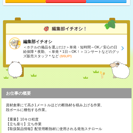
編集部イチオシ
＜ホテルの備品を運ぶだけ＞単発・短時間～OK／安心の日
給保障＊夜勤、＜単発＊1日～OK！＞コンサートなどのグッ
ズ販売スタッフ＊など
(8/6UP!)
お仕事の概要
資材倉庫にて高さ1メートルほどの断熱材を積み上げる作業、
段ボールに梱包する作業。
【重量】10キロ程度
【立ち座り】立ち作業
【取扱製品情報】配管用断熱材に使用される発泡スチロール