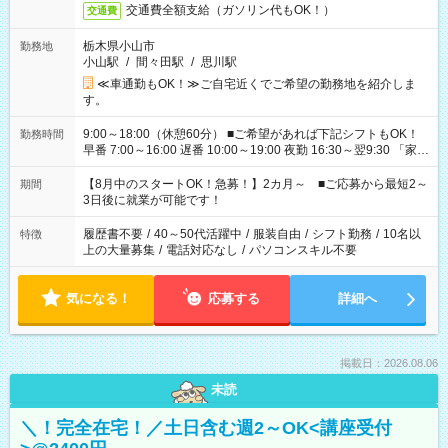
交通費全額支給（ガソリン代もOK！）
交通費
栃木県小山市
勤務地
小山駅
/
間々田駅
/
思川駅
≪車通勤もOK！≫ご自宅近くでご希望の勤務地を紹介しま
す。
9:00～18:00（休憩60分） ■ご希望があれば下記シフトもOK！
勤務時間
早番 7:00～16:00 遅番 10:00～19:00 夜勤 16:30～翌9:30 「家族
と休みを合わせたい」 「余裕を持って夕飯の準備がしたい」
「できれば残業はしたくない」 など、ご希望を教えてください
【8月中のスタートOK！急募！】2カ月～ ■ご応募から最短2～
期間
ね。 ※Wワーク希望の方へ 今ご覧のお仕事で希望する勤務時間
3日後に就業が可能です！
と、もう1つのお仕事の勤務時間。 合計で週40時間を超える場
合は応募できません。
履歴書不要
/
40～50代活躍中
/
服装自由
/
シフト勤務
/
10名以
特徴
上の大量募集
/
電話対応なし
/
パソコンスキル不要
気になる！
応募する
詳細へ
掲載日：2026.08.06
未読
＼！完全在宅！／土日含む週2～OK<講座受付