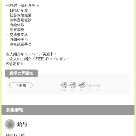
≪待遇・福利厚生≫
・日払い制度
・社会保険完備
・無料定期健診
・有給休暇
・年末調整
・交通費支給
・時間外手当
・深夜残業手当
友人紹介キャンペーン実施中！
ご友人のご紹介で3万円ずつプレゼント！
※規定有※
職場の雰囲気
年齢層
20代
30
40
50
60
募集情報
給与
時給1250円