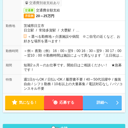
交通費別途支給あり
交通費全額支給
交通費
20～25万円
月収例
茨城県日立市
勤務地
日立駅
/
常陸多賀駅
/
大甕駅
/
…
＜選べる勤務地＞介護施設や病院 ※ご自宅の近くなど、お
好きな場所を選べます！
＜例＞ 夜勤（例） 16：00～翌9：00 16：30～翌9：30 17：00
勤務時間
～翌10：00 ※勤務時間は施設によって異なります 「土日祝は休
みたい」 「しっかり稼ぎたい」 「もう少し遅い時間から始めた
い」など ご希望にあったお仕事をご案内いたします。 ※未経験
短期2ヵ月～のお仕事です。開始日はご相談ください！ ★急募
期間
の方の場合は1～2ヶ月間は日中での仕事を経験いただき、 お
です！
仕事に慣れてからの夜勤になります。 ★家庭の都合でお休みが
必要な場合も遠慮なくご相談ください。
週1日からOK
/
日払いOK
/
履歴書不要
/
40～50代活躍中
/
服装
特徴
自由
/
シフト勤務
/
10名以上の大量募集
/
電話対応なし
/
パソコ
ンスキル不要
気になる！
応募する
詳細へ