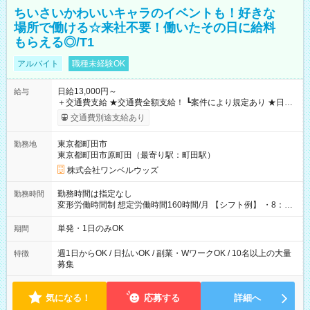
ちいさいかわいいキャラのイベントも！好きな
場所で働ける☆来社不要！働いたその日に給料
もらえる◎/T1
アルバイト
職種未経験OK
日給13,000円～
給与
＋交通費支給 ★交通費全額支給！ ┗案件により規定あり ★日払
いOK！（規定あり） ┗働いたその日に現金GET♪ お仕事後はコ
交通費別途支給あり
ンビニATMから 日払い分を引き落とせます！ 【試用期間】試
用期間なし
東京都町田市
勤務地
東京都町田市原町田（最寄り駅：町田駅）
株式会社ワンベルウッズ
勤務時間は指定なし
勤務時間
変形労働時間制 想定労働時間160時間/月 【シフト例】 ・8：00
～21：00
単発・1日のみOK
期間
週1日からOK / 日払いOK / 副業・WワークOK / 10名以上の大量
特徴
募集
気になる！
応募する
詳細へ