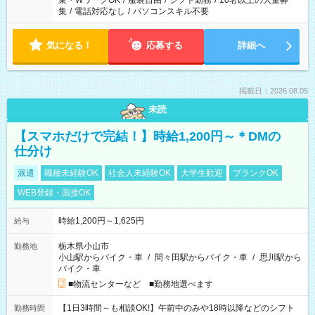
業・WワークOK
/
服装自由
/
シフト勤務
/
10名以上の大量募
集
/
電話対応なし
/
パソコンスキル不要
気になる！
応募する
詳細へ
掲載日：2026.08.05
未読
【スマホだけで完結！】時給1,200円～＊DMの
仕分け
派遣
職種未経験OK
社会人未経験OK
大学生歓迎
ブランクOK
WEB登録・面接OK
時給1,200円～1,625円
給与
栃木県小山市
勤務地
小山駅からバイク・車
/
間々田駅からバイク・車
/
思川駅から
バイク・車
■物流センターなど ■勤務地選べます
【1日3時間～も相談OK!】午前中のみや18時以降などのシフト
勤務時間