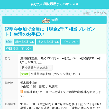
あなたの閲覧履歴からのオススメ
掲載日：2026.08.06
未読
説明会参加で全員に【現金2千円相当プレゼン
ト】生活のお手伝い
派遣
職種未経験OK
社会人未経験OK
ブランクOK
WEB登録・面接OK
無資格未経験：時給1300円～ ■週払いOK ■扶養内OK ■日
給与
収1万400円以上
交通費別途支給あり
交通費全額支給（ガソリン代もOK！）
交通費
栃木県小山市
勤務地
小山駅
/
間々田駅
/
思川駅
≪車通勤もOK！≫ご自宅近くでご希望の勤務地を紹介しま
す。
9:00～18:00（休憩60分） ■ご希望があれば下記シフトもOK！
勤務時間
早番 7:00～16:00 遅番 10:00～19:00 「家族と休みを合わせた