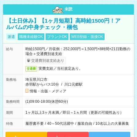
未読
【土日休み】【1ヶ月短期】高時給1500円！ア
ルバムの中身チェック・梱包
派遣
職種未経験OK
ブランクOK
WEB登録・面接OK
時給1500円／月収例：252,000円＝1,500円×8時間×21日勤務の
給与
場合＋交通費別途支給
交通費別途支給あり
実費支給／当社規定あり。
交通費
埼玉県川口市
勤務地
赤羽駅からバス10分
/
川口元郷駅
情報・出版・メディア
(1)09:00-18:00(休憩60分)
勤務時間
1ヶ月以上3ヶ月未満／即日～1ヵ月間（更新の可能性あり）
期間
履歴書不要
/
40～50代活躍中
/
服装自由
/
10名以上の大量募集
特徴