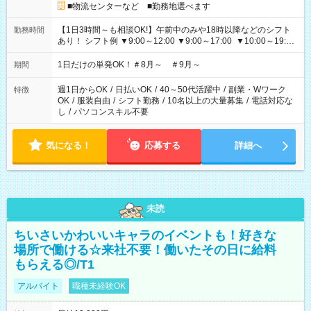
■物流センターなど ■勤務地選べます
【1日3時間～も相談OK!】午前中のみや18時以降などのシフト
勤務時間
あり！ シフト例 ▼9:00～12:00 ▼9:00～17:00 ▼10:00～19:00
▼18:00～21:00
1日だけの単発OK！＃8月～ ＃9月～
期間
週1日からOK
/
日払いOK
/
40～50代活躍中
/
副業・Wワーク
特徴
OK
/
服装自由
/
シフト勤務
/
10名以上の大量募集
/
電話対応な
し
/
パソコンスキル不要
気になる！
応募する
詳細へ
未読
ちいさいかわいいキャラのイベントも！好きな
場所で働ける☆来社不要！働いたその日に給料
もらえる◎/T1
アルバイト
職種未経験OK