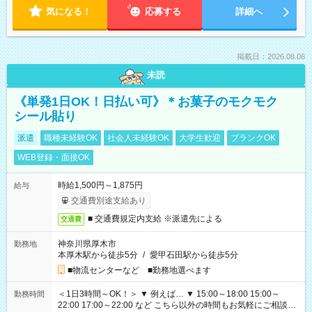
気になる！
応募する
詳細へ
掲載日：2026.08.06
未読
《単発1日OK！日払い可》＊お菓子のモクモク
シール貼り
派遣
職種未経験OK
社会人未経験OK
大学生歓迎
ブランクOK
WEB登録・面接OK
時給1,500円～1,875円
給与
交通費別途支給あり
■ 交通費規定内支給 ※派遣先による
交通費
神奈川県厚木市
勤務地
本厚木駅から徒歩5分
/
愛甲石田駅から徒歩5分
■物流センターなど ■勤務地選べます
＜1日3時間～OK！＞ ▼ 例えば… ▼ 15:00～18:00 15:00～
勤務時間
22:00 17:00～22:00 など こちら以外の時間もお気軽にご相談く