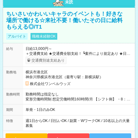
未読
ちいさいかわいいキャラのイベントも！好きな
場所で働ける☆来社不要！働いたその日に給料
もらえる◎/T1
アルバイト
職種未経験OK
日給13,000円～
給与
＋交通費支給 ★交通費全額支給！ ┗案件により規定あり ★日払
いOK！（規定あり） ┗働いたその日に現金GET♪ お仕事後はコ
交通費別途支給あり
ンビニATMから 日払い分を引き落とせます！ 【試用期間】試
用期間なし
横浜市港北区
勤務地
神奈川県横浜市港北区（最寄り駅：新横浜駅）
株式会社ワンベルウッズ
勤務時間は指定なし
勤務時間
変形労働時間制 想定労働時間160時間/月 【シフト例】 ・8：00
～21：00
単発・1日のみOK
期間
週1日からOK / 日払いOK / 副業・WワークOK / 10名以上の大量
特徴
募集