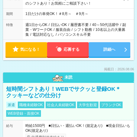
のシフトあり！お気軽にご相談下さい！
1日だけの単発OK！＃8月～ ＃9月～
期間
週1日からOK
/
日払いOK
/
履歴書不要
/
40～50代活躍中
/
副
特徴
業・WワークOK
/
服装自由
/
シフト勤務
/
10名以上の大量募
集
/
電話対応なし
/
パソコンスキル不要
気になる！
応募する
詳細へ
掲載日：2026.08.06
未読
短時間シフトあり！WEBでサクッと登録OK＊
クッキーなどの仕分け
派遣
職種未経験OK
社会人未経験OK
大学生歓迎
ブランクOK
WEB登録・面接OK
時給1500円 ■日払い・週払いOK！(規定あり) ■現金日払いも
給与
OK(規定あり)