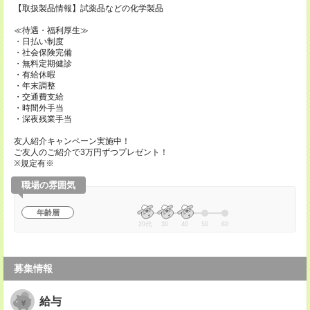
【取扱製品情報】試薬品などの化学製品
≪待遇・福利厚生≫
・日払い制度
・社会保険完備
・無料定期健診
・有給休暇
・年末調整
・交通費支給
・時間外手当
・深夜残業手当
友人紹介キャンペーン実施中！
ご友人のご紹介で3万円ずつプレゼント！
※規定有※
職場の雰囲気
年齢層
20代
30
40
50
60
募集情報
給与