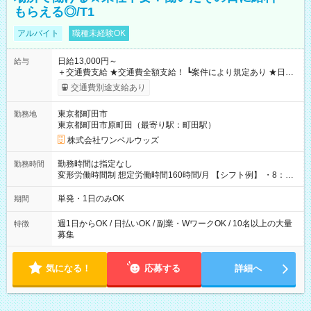
もらえる◎/T1
アルバイト
職種未経験OK
日給13,000円～
給与
＋交通費支給 ★交通費全額支給！ ┗案件により規定あり ★日払
いOK！（規定あり） ┗働いたその日に現金GET♪ お仕事後はコ
交通費別途支給あり
ンビニATMから 日払い分を引き落とせます！ 【試用期間】試
用期間なし
東京都町田市
勤務地
東京都町田市原町田（最寄り駅：町田駅）
株式会社ワンベルウッズ
勤務時間は指定なし
勤務時間
変形労働時間制 想定労働時間160時間/月 【シフト例】 ・8：00
～21：00
単発・1日のみOK
期間
週1日からOK / 日払いOK / 副業・WワークOK / 10名以上の大量
特徴
募集
気になる！
応募する
詳細へ