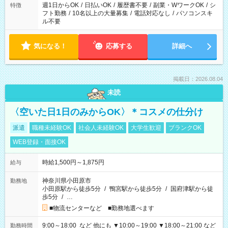
ください！
週1日からOK
/
日払いOK
/
履歴書不要
/
副業・WワークOK
/
シ
特徴
フト勤務
/
10名以上の大量募集
/
電話対応なし
/
パソコンスキ
ル不要
気になる！
応募する
詳細へ
掲載日：2026.08.04
未読
〈空いた日1日のみからOK〉＊コスメの仕分け
派遣
職種未経験OK
社会人未経験OK
大学生歓迎
ブランクOK
WEB登録・面接OK
時給1,500円～1,875円
給与
神奈川県小田原市
勤務地
小田原駅から徒歩5分
/
鴨宮駅から徒歩5分
/
国府津駅から徒
歩5分
/
…
■物流センターなど ■勤務地選べます
9:00～18:00 など 他にも ▼10:00～19:00 ▼18:00～21:00 など
勤務時間