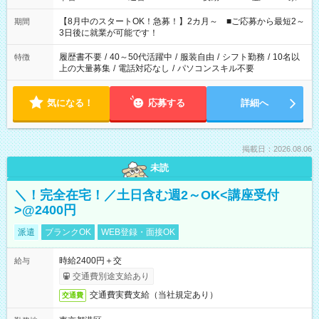
と休みを合わせたい」 「余裕を持って夕飯の準備がしたい」
「できれば残業はしたくない」 など、ご希望を教えてください
【8月中のスタートOK！急募！】2カ月～ ■ご応募から最短2～
期間
ね。 ※Wワーク希望の方へ 今ご覧のお仕事で希望する勤務時間
3日後に就業が可能です！
と、もう1つのお仕事の勤務時間。 合計で週40時間を超える場
合は応募できません。
履歴書不要
/
40～50代活躍中
/
服装自由
/
シフト勤務
/
10名以
特徴
上の大量募集
/
電話対応なし
/
パソコンスキル不要
気になる！
応募する
詳細へ
掲載日：2026.08.06
未読
＼！完全在宅！／土日含む週2～OK<講座受付
>@2400円
派遣
ブランクOK
WEB登録・面接OK
時給2400円＋交
給与
交通費別途支給あり
交通費実費支給（当社規定あり）
交通費