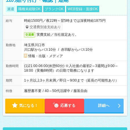
ムの貼り付け・確認｜短期
派遣
職種未経験OK
ブランクOK
WEB登録・面接OK
時給1500円／夜22時～翌5時までは深夜時給1875円
給与
交通費別途支給あり
実費支給／当社規定あり。
交通費
埼玉県川口市
勤務地
川口駅からバス10分
/
赤羽駅からバス10分
情報・出版・メディア
(1)21:00-06:00(休憩60分) ※入社後の最初2～3週間は9:00～
勤務時間
18:00（実働8時間）の日勤で勤務になります
1ヶ月以上3ヶ月未満／即日～9/30まで（延長の可能性あり）
期間
履歴書不要
/
40～50代活躍中
/
服装自由
特徴
気になる！
応募する
詳細へ