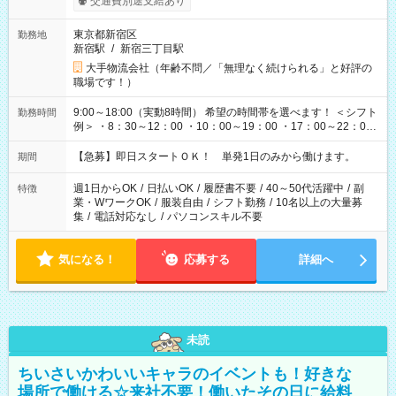
交通費別途支給あり
東京都新宿区
勤務地
新宿駅
/
新宿三丁目駅
大手物流会社（年齢不問／「無理なく続けられる」と好評の
職場です！）
9:00～18:00（実動8時間） 希望の時間帯を選べます！ ＜シフト
勤務時間
例＞ ・8：30～12：00 ・10：00～19：00 ・17：00～22：00
・13：00～22：00 ・22：00～翌6：00 など
【急募】即日スタートＯＫ！ 単発1日のみから働けます。
期間
週1日からOK
/
日払いOK
/
履歴書不要
/
40～50代活躍中
/
副
特徴
業・WワークOK
/
服装自由
/
シフト勤務
/
10名以上の大量募
集
/
電話対応なし
/
パソコンスキル不要
気になる！
応募する
詳細へ
未読
ちいさいかわいいキャラのイベントも！好きな
場所で働ける☆来社不要！働いたその日に給料