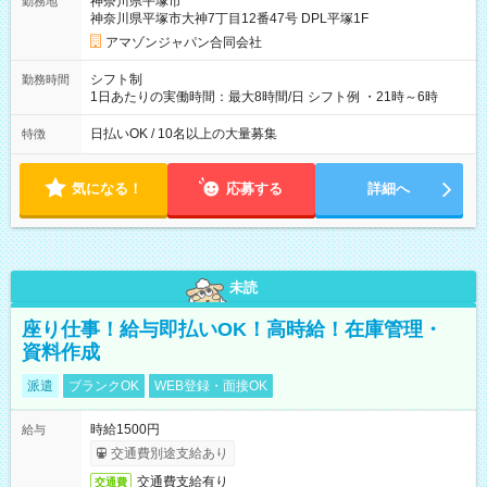
神奈川県平塚市
勤務地
☆Amazon直雇用で安定して働けます！ 【試用期間】試用期間
神奈川県平塚市大神7丁目12番47号 DPL平塚1F
あり 試用期間の長さ：1週間 雇用形態、給与は本採用時と同じ
です。
アマゾンジャパン合同会社
シフト制
勤務時間
1日あたりの実働時間：最大8時間/日 シフト例 ・21時～6時
日払いOK / 10名以上の大量募集
特徴
気になる！
応募する
詳細へ
未読
座り仕事！給与即払いOK！高時給！在庫管理・
資料作成
派遣
ブランクOK
WEB登録・面接OK
時給1500円
給与
交通費別途支給あり
交通費支給有り
交通費