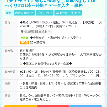
【完全在宅！】難しい業務なし＆電話なし！ゆ
っくりの11時～時短＊データ入力・事務
派遣
職種未経験OK
ブランクOK
WEB登録・面接OK
◆時給1,700円＊日払い・週払いOK＊昇給あり♪【月収例】 ・約
給与
204,000円 （時給1,700円 × 実働6h × 20日）
交通費別途支給あり
◆全額支給 ＊家が少し遠くても安心！
交通費
20～25万円
月収例
東京都港区
勤務地
竹芝駅から徒歩2分
/
浜松町駅から徒歩4分
/
大門(東京都)駅か
ら徒歩5分
/
…
◆港区にある情報セキュリティ企業◆
◆11：00～18：30のうち実働6時間、休憩60分 ※11：00～18：
勤務時間
00 または 11：30～18：30 。*。ブランクOK！。*。 例え
ば前職が、 在宅/財団法人/事務/コールセンター/受付/販売/カフェ
スタッフ スイーツ販売/ホテルフロント/化粧品販売/など 様々な
＜急募＞即日～長期／8月～9月～も相談OK！応募から最短即日
期間
業界から入社して活躍されています♪
には選考案内♪
日払いOK
/
履歴書不要
/
40～50代活躍中
/
副業・WワークOK
/
特徴
服装自由
/
電話対応なし