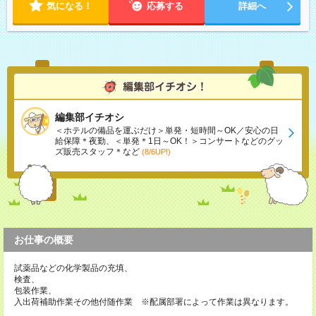
気になる！
応募する
詳細へ
編集部イチオシ
＜ホテルの備品を運ぶだけ＞単発・短時間～OK／安心の日
給保障＊夜勤、＜単発＊1日～OK！＞コンサートなどのグッ
ズ販売スタッフ＊など
(8/6UP!)
お仕事の概要
試薬品などの化学製品の充填、
検査、
包装作業、
入出荷補助作業その他付随作業 ※配属部署によって作業は異なります。