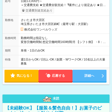
日給13,000円～
給与
＋交通費支給 ★交通費全額支給！ ┗案件により規定あり ★日払
いOK！（規定あり） ┗働いたその日に現金GET♪ お仕事後はコ
交通費別途支給あり
ンビニATMから 日払い分を引き落とせます！ 【試用期間】試
用期間なし
さいたま市大宮区
勤務地
埼玉県さいたま市大宮区錦町（最寄り駅：大宮駅）
株式会社ワンベルウッズ
勤務時間は指定なし
勤務時間
変形労働時間制 想定労働時間160時間/月 【シフト例】 ・8：00
～21：00
単発・1日のみOK
期間
週1日からOK / 日払いOK / 副業・WワークOK / 10名以上の大量
特徴
募集
気になる！
応募する
詳細へ
未読
【未経験OK】【服装＆髪色自由！】お菓子のピ