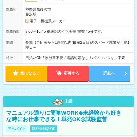
神奈川県藤沢市
勤務地
藤沢駅
電子・機械系メーカー
8:00～16:45 ※表記のうち実働7時間45分です。
勤務時間
長期【ご応募から1週間以内(最短2日目)のスピード就業が可能】
期間
即日～
日払いOK
/
履歴書不要
/
電話対応なし
/
パソコンスキル不要
特徴
気になる！
応募する
詳細へ
未読
マニュアル通りに簡単WORK◆未経験から好き
な時にお仕事できる！単発OK◎試験監督
アルバイト
職種未経験OK