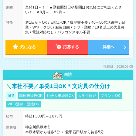
ださい！
単発1日～！ ★勤務開始日や期間はお気軽にご相談くださ
期間
い！ ＃8月～ ＃9月～
週1日からOK
/
日払いOK
/
履歴書不要
/
40～50代活躍中
/
副
特徴
業・WワークOK
/
服装自由
/
シフト勤務
/
10名以上の大量募
集
/
電話対応なし
/
パソコンスキル不要
気になる！
応募する
詳細へ
掲載日：2026.08.05
未読
＼来社不要／単発1日OK＊文房具の仕分け
派遣
職種未経験OK
社会人未経験OK
大学生歓迎
ブランクOK
WEB登録・面接OK
時給1,500円～1,875円
給与
神奈川県厚木市
勤務地
本厚木駅から徒歩5分
/
愛甲石田駅から徒歩5分