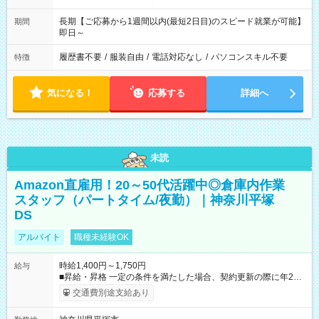
長期【ご応募から1週間以内(最短2日目)のスピード就業が可能】
期間
即日～
履歴書不要
/
服装自由
/
電話対応なし
/
パソコンスキル不要
特徴
気になる！
応募する
詳細へ
未読
Amazon直雇用！20～50代活躍中◎倉庫内作業
スタッフ（パートタイム/夜勤）｜神奈川平塚
DS
アルバイト
職種未経験OK
時給1,400円～1,750円
給与
■昇給・昇格 一定の条件を満たした場合、契約更新の際に年2回
まで昇給の機会があります。 ■正社員登用制度あり ※月末締/翌
交通費別途支給あり
月25日支払い ※時間外手当、別途支給 ※深夜割増賃金 (22:00～
翌5:00までは時給が25%UPします) ☆給与前払い制度有！