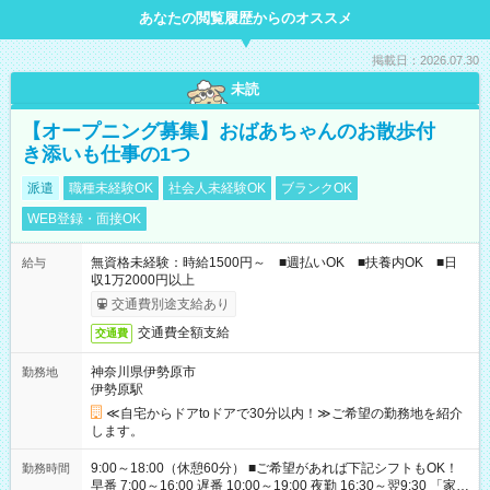
あなたの閲覧履歴からのオススメ
掲載日：2026.07.30
未読
【オープニング募集】おばあちゃんのお散歩付
き添いも仕事の1つ
派遣
職種未経験OK
社会人未経験OK
ブランクOK
WEB登録・面接OK
無資格未経験：時給1500円～ ■週払いOK ■扶養内OK ■日
給与
収1万2000円以上
交通費別途支給あり
交通費全額支給
交通費
神奈川県伊勢原市
勤務地
伊勢原駅
≪自宅からドアtoドアで30分以内！≫ご希望の勤務地を紹介
します。
9:00～18:00（休憩60分） ■ご希望があれば下記シフトもOK！
勤務時間
早番 7:00～16:00 遅番 10:00～19:00 夜勤 16:30～翌9:30 「家族