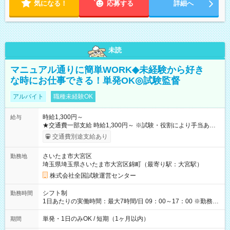
気になる！
応募する
詳細へ
未読
マニュアル通りに簡単WORK◆未経験から好き
な時にお仕事できる！単発OK◎試験監督
アルバイト
職種未経験OK
時給1,300円～
給与
★交通費一部支給 時給1,300円～ ※試験・役割により手当あり
※勤務回数により昇給あり 【即給（前払い）オプションあ
交通費別途支給あり
り！】 希望される場合、勤務から1週間ほどで給与の一部を受け
取れます。 ※手数料418円がかかります。 【過去試験日の収入
さいたま市大宮区
勤務地
例】 ・河合塾模擬試験 8:30～17:30（休憩1時間） 時給1,300円
埼玉県埼玉県さいたま市大宮区錦町（最寄り駅：大宮駅）
×8時間＝日収10,400円＋交通費 ※当日の役割により時給＋100
円の場合あり ・国家試験 7:00～13:30（休憩なし） 時給1,300
株式会社全国試験運営センター
円（役割手当＋100円）×6時間＝日収8,400円＋交通費 【試用期
間】試用期間なし
シフト制
勤務時間
1日あたりの実働時間：最大7時間/日 09：00～17：00 ※勤務時
間は 試験により異なります。
単発・1日のみOK / 短期（1ヶ月以内）
期間