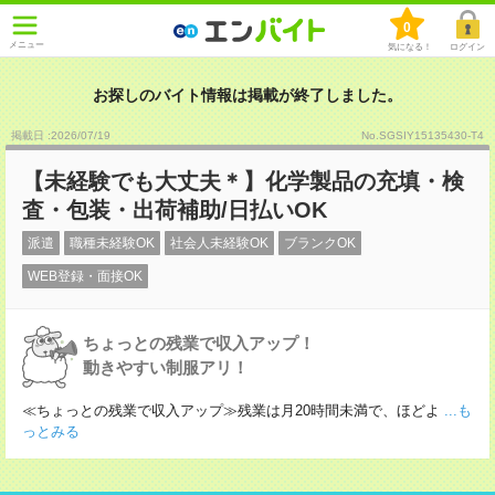
0
メニュー
気になる！
ログイン
お探しのバイト情報は掲載が終了しました。
掲載日 :2026
/
07
/
19
No.SGSIY15135430-T4
【未経験でも大丈夫＊】化学製品の充填・検
査・包装・出荷補助/日払いOK
派遣
職種未経験OK
社会人未経験OK
ブランクOK
WEB登録・面接OK
ちょっとの残業で収入アップ！
動きやすい制服アリ！
≪ちょっとの残業で収入アップ≫残業は月20時間未満で、ほどよ
...も
っとみる