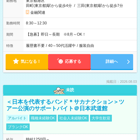
東京都港区
勤務地
田町(東京都)駅から徒歩4分
/
三田(東京都)駅から徒歩7分
金融関連
8:30～12:30
勤務時間
【急募】即日～長期 ※8月～OK！
期間
履歴書不要
/
40～50代活躍中
/
服装自由
特徴
気になる！
応募する
詳細へ
掲載日：2026.08.03
未読
＜日本を代表するバンド＊サカナクション＞ツ
アー公演のサポートバイト＠日本武道館
アルバイト
職種未経験OK
社会人未経験OK
大学生歓迎
ブランクOK
時給1250円～
給与