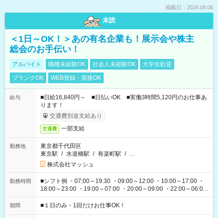
掲載日：2026.08.06
未読
＜1日～OK！＞あの有名企業も！展示会や株主
総会のお手伝い！
アルバイト
職種未経験OK
社会人未経験OK
大学生歓迎
ブランクOK
WEB登録・面接OK
■日給16,840円～ ■日払いOK ■実働3時間5,120円のお仕事あ
給与
ります！
交通費別途支給あり
一部支給
交通費
東京都千代田区
勤務地
東京駅
/
水道橋駅
/
有楽町駅
/
…
株式会社マッシュ
■シフト例 ・07:00～19:30 ・09:00～12:00 ・10:00～17:00 ・
勤務時間
18:00～23:00 ・19:00～07:00 ・20:00～09:00 ・22:00～06:00
etc ★最短で3時間で5,120円のお仕事から 15時間で2万円近く稼
げるお仕事も！ ご希望のお時間に合わせてご紹介！ ※シフトは
■１日のみ・1回だけお仕事OK！
期間
現場によって異なります。 ※勿論、休憩時間はあるのでご安心