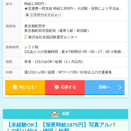
時給1,300円～
給与
★交通費一部支給 時給1,300円～ ※試験・役割により手当あり
※勤務回数により昇給あり 【即給（前払い）オプションあ
交通費別途支給あり
り！】 希望される場合、勤務から1週間ほどで給与の一部を受け
取れます。 ※手数料418円がかかります。 【過去試験日の収入
東京都町田市
勤務地
例】 ・河合塾模擬試験 8:30～17:30（休憩1時間） 時給1,300円
東京都町田市原町田（最寄り駅：町田駅）
×8時間＝日収10,400円＋交通費 ※当日の役割により時給＋100
円の場合あり ・国家試験 7:00～13:30（休憩なし） 時給1,300
株式会社全国試験運営センター
円（役割手当＋100円）×6時間＝日収8,400円＋交通費 【試用期
間】試用期間なし
シフト制
勤務時間
1日あたりの実働時間：最大7時間/日 09：00～17：00 ※勤務時
間は 試験により異なります。
単発・1日のみOK / 短期（1ヶ月以内）
期間
週1日からOK / 副業・WワークOK / 10名以上の大量募集
特徴
気になる！
応募する
詳細へ
未読
【未経験OK】【深夜時給1875円】写真アルバ