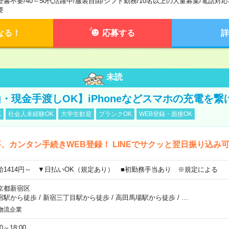
歴書不要
/
40～50代活躍中
/
服装自由
/
シフト勤務
/
10名以上の大量募集
/
電話対応
要
なる！
応募する
詳
未読
・現金手渡しOK】iPhoneなどスマホの充電を繋
K
社会人未経験OK
大学生歓迎
ブランクOK
WEB登録・面接OK
、カンタン手続きWEB登録！ LINEでサクッと翌日振り込み
給1414円～ ▼日払いOK（規定あり） ■初勤務手当あり ※規定による
京都新宿区
宿駅から徒歩
/
新宿三丁目駅から徒歩
/
高田馬場駅から徒歩
/
…
物流企業
00～18:00