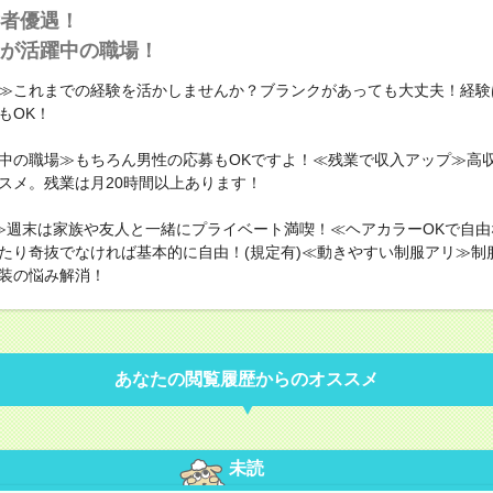
者優遇！
が活躍中の職場！
≫これまでの経験を活かしませんか？ブランクがあっても大丈夫！経験
もOK！
中の職場≫もちろん男性の応募もOKですよ！≪残業で収入アップ≫高
スメ。残業は月20時間以上あります！
≫週末は家族や友人と一緒にプライベート満喫！≪ヘアカラーOKで自由
たり奇抜でなければ基本的に自由！(規定有)≪動きやすい制服アリ≫制
装の悩み解消！
あなたの閲覧履歴からのオススメ
未読