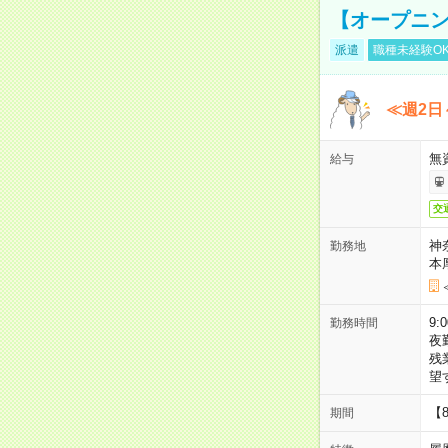
【オープニン
派遣
職種未経験O
≪週2日
無
給与
交
神
勤務地
本
9:
勤務時間
夜
残
望
【
期間