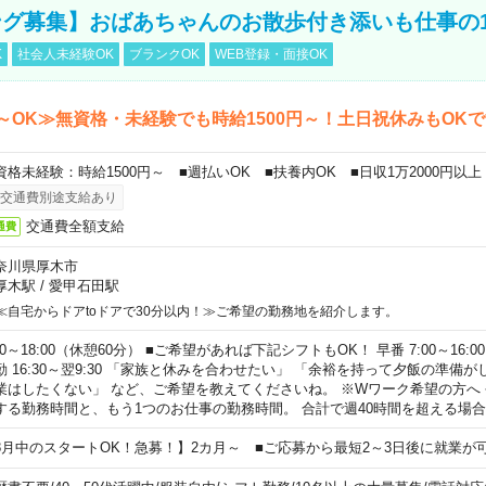
グ募集】おばあちゃんのお散歩付き添いも仕事の
K
社会人未経験OK
ブランクOK
WEB登録・面接OK
～OK≫無資格・未経験でも時給1500円～！土日祝休みもOK
資格未経験：時給1500円～ ■週払いOK ■扶養内OK ■日収1万2000円以上
交通費別途支給あり
交通費全額支給
通費
奈川県厚木市
厚木駅
/
愛甲石田駅
≪自宅からドアtoドアで30分以内！≫ご希望の勤務地を紹介します。
00～18:00（休憩60分） ■ご希望があれば下記シフトもOK！ 早番 7:00～16:00 遅
勤 16:30～翌9:30 「家族と休みを合わせたい」 「余裕を持って夕飯の準備
業はしたくない」 など、ご希望を教えてくださいね。 ※Wワーク希望の方へ
する勤務時間と、もう1つのお仕事の勤務時間。 合計で週40時間を超える場
8月中のスタートOK！急募！】2カ月～ ■ご応募から最短2～3日後に就業が