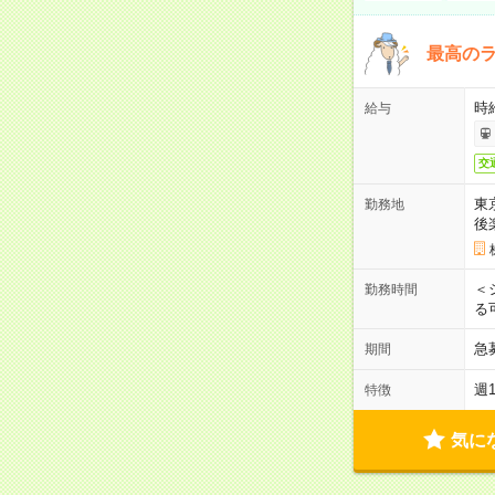
最高のラ
時
給与
交
東
勤務地
後
＜
勤務時間
る
急
期間
週
特徴
気に