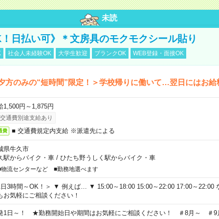
未読
K！日払い可》＊文房具のモクモクシール貼り
K
社会人未経験OK
大学生歓迎
ブランクOK
WEB登録・面接OK
夕方のみの“短時間”限定！＞学校帰りに働いて…翌日にはお給
1,500円～1,875円
交通費別途支給あり
■ 交通費規定内支給 ※派遣先による
通費
城県牛久市
久駅からバイク・車
/
ひたち野うしく駅からバイク・車
■物流センターなど ■勤務地選べます
日3時間～OK！＞ ▼ 例えば… ▼ 15:00～18:00 15:00～22:00 17:00～22
もお気軽にご相談ください！
発1日～！ ★勤務開始日や期間はお気軽にご相談ください！ ＃8月～ ＃9