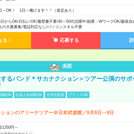
日～OK！ 1日～働けます＾＾（規定あり）
1日からOK
/
日払いOK
/
履歴書不要
/
40～50代活躍中
/
副業・WワークOK
/
服装自
上の大量募集
/
電話対応なし
/
パソコンスキル不要
なる！
応募する
詳
未読
表するバンド＊サカナクション＞ツアー公演のサポ
館
経験OK
社会人未経験OK
大学生歓迎
ブランクOK
ションのアリーナツアー＠日本武道館／9月8日～9日
給1250円～