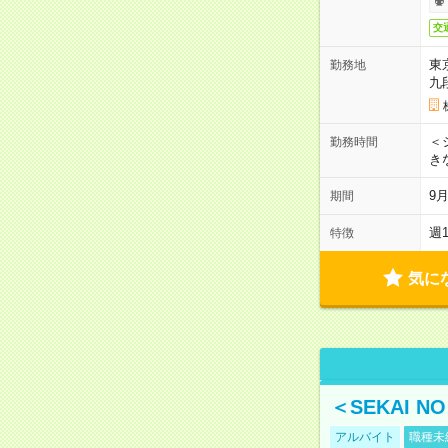
交
東
勤務地
九
＜シ
勤務時間
き
9
期間
週
特徴
気に
＜SEKAI 
アルバイト
職種未