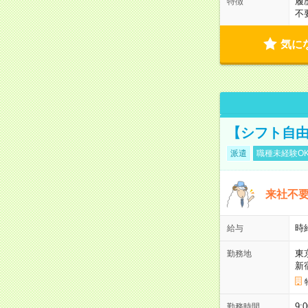
履
特徴
不
気に
【シフト自由
派遣
職種未経験O
来社不要
時
給与
東
勤務地
新
9:
勤務時間