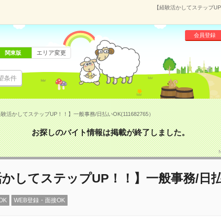
【経験活かしてステップUP！
会員登録
エリア変更
関東版
望条件
験活かしてステップUP！！】一般事務/日払いOK(111682765）
お探しのバイト情報は掲載が終了しました。
かしてステップUP！！】一般事務/日払
OK
WEB登録・面接OK