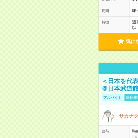
即
期間
週
特徴
以
気に
＜日本を代
＠日本武道
アルバイト
職種未
サカナク
時
給与