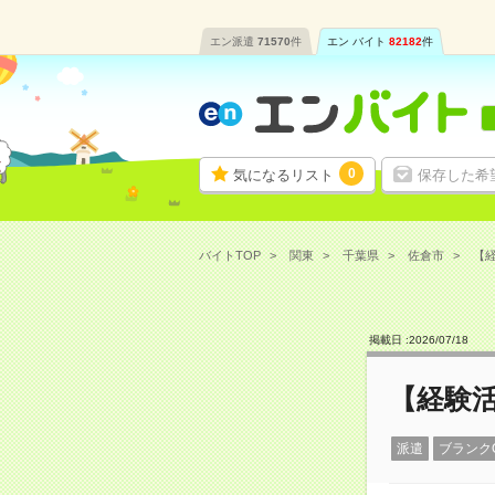
エン派遣
71570
件
エン バイト
82182
件
0
気になるリスト
保存した希
バイトTOP
関東
千葉県
佐倉市
【経
掲載日 :
2026
/
07
/
18
【経験活
派遣
ブランク