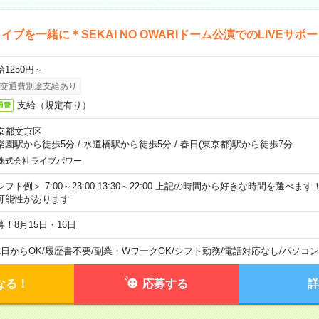
イブを一緒に＊SEKAI NO OWARIドーム公演でのLIVEサポ
給1250円～
交通費別途支給あり
支給（規定有り）
通費
京都文京区
楽園駅から徒歩5分
/
水道橋駅から徒歩5分
/
春日(東京都)駅から徒歩7分
株式会社ライブパワー
シフト例＞ 7:00～23:00 13:30～22:00 上記の時間から好きな時間を選べま
可能性があります
募！8月15日・16日
1日からOK
/
履歴書不要
/
副業・WワークOK
/
シフト勤務
/
電話対応なし
/
パソコン
なる！
応募する
詳