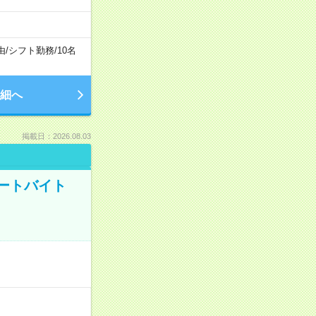
由
/
シフト勤務
/
10名
細へ
掲載日：2026.08.03
ートバイト