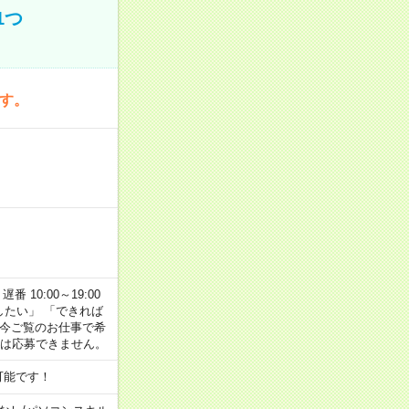
1つ
です。
番 10:00～19:00
がしたい」 「できれば
 今ご覧のお仕事で希
合は応募できません。
可能です！