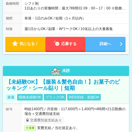
間】試用期間なし
シフト制
勤務時間
1日あたりの実働時間：最大7時間/日 09：00～17：00 ※勤務時
間は 試験により異なります。
単発・1日のみOK / 短期（1ヶ月以内）
期間
週1日からOK / 副業・WワークOK / 10名以上の大量募集
特徴
気になる！
応募する
詳細へ
未読
【未経験OK】【服装＆髪色自由！】お菓子のピ
ッキング・シール貼り｜短期
派遣
職種未経験OK
ブランクOK
WEB登録・面接OK
時給1400円／月収例：117,600円＝1,400円×4時間×21日勤務の
給与
場合＋交通費別途支給
交通費別途支給あり
実費支給／当社規定あり。
交通費