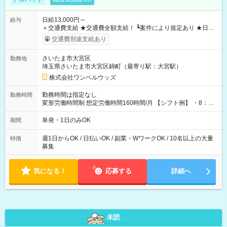
日給13,000円～
給与
＋交通費支給 ★交通費全額支給！ ┗案件により規定あり ★日払
いOK！（規定あり） ┗働いたその日に現金GET♪ お仕事後はコ
交通費別途支給あり
ンビニATMから 日払い分を引き落とせます！ 【試用期間】試
用期間なし
さいたま市大宮区
勤務地
埼玉県さいたま市大宮区錦町（最寄り駅：大宮駅）
株式会社ワンベルウッズ
勤務時間は指定なし
勤務時間
変形労働時間制 想定労働時間160時間/月 【シフト例】 ・8：00
～21：00
単発・1日のみOK
期間
週1日からOK / 日払いOK / 副業・WワークOK / 10名以上の大量
特徴
募集
気になる！
応募する
詳細へ
未読