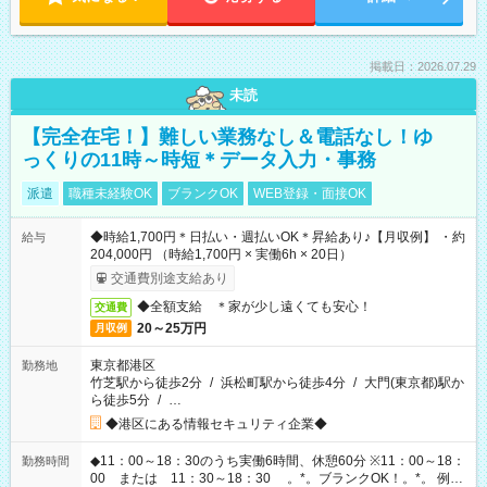
掲載日：2026.07.29
未読
【完全在宅！】難しい業務なし＆電話なし！ゆ
っくりの11時～時短＊データ入力・事務
派遣
職種未経験OK
ブランクOK
WEB登録・面接OK
◆時給1,700円＊日払い・週払いOK＊昇給あり♪【月収例】 ・約
給与
204,000円 （時給1,700円 × 実働6h × 20日）
交通費別途支給あり
◆全額支給 ＊家が少し遠くても安心！
交通費
20～25万円
月収例
東京都港区
勤務地
竹芝駅から徒歩2分
/
浜松町駅から徒歩4分
/
大門(東京都)駅か
ら徒歩5分
/
…
◆港区にある情報セキュリティ企業◆
◆11：00～18：30のうち実働6時間、休憩60分 ※11：00～18：
勤務時間
00 または 11：30～18：30 。*。ブランクOK！。*。 例え