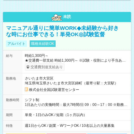
未読
マニュアル通りに簡単WORK◆未経験から好き
な時にお仕事できる！単発OK◎試験監督
アルバイト
職種未経験OK
時給1,300円～
給与
★交通費一部支給 時給1,300円～ ※試験・役割により手当あり
※勤務回数により昇給あり 【即給（前払い）オプションあ
交通費別途支給あり
り！】 希望される場合、勤務から1週間ほどで給与の一部を受け
取れます。 ※手数料418円がかかります。 【過去試験日の収入
さいたま市大宮区
勤務地
例】 ・河合塾模擬試験 8:30～17:30（休憩1時間） 時給1,300円
埼玉県埼玉県さいたま市大宮区錦町（最寄り駅：大宮駅）
×8時間＝日収10,400円＋交通費 ※当日の役割により時給＋100
円の場合あり ・国家試験 7:00～13:30（休憩なし） 時給1,300
株式会社全国試験運営センター
円（役割手当＋100円）×6時間＝日収8,400円＋交通費 【試用期
間】試用期間なし
シフト制
勤務時間
1日あたりの実働時間：最大7時間/日 09：00～17：00 ※勤務時
間は 試験により異なります。
単発・1日のみOK / 短期（1ヶ月以内）
期間
週1日からOK / 副業・WワークOK / 10名以上の大量募集
特徴