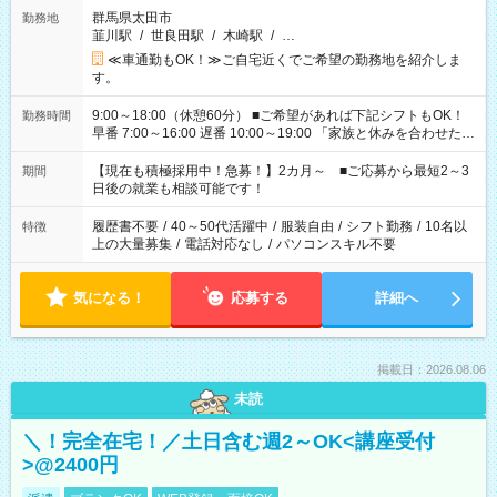
群馬県太田市
勤務地
韮川駅
/
世良田駅
/
木崎駅
/
…
≪車通勤もOK！≫ご自宅近くでご希望の勤務地を紹介しま
す。
9:00～18:00（休憩60分） ■ご希望があれば下記シフトもOK！
勤務時間
早番 7:00～16:00 遅番 10:00～19:00 「家族と休みを合わせた
い」 「余裕を持って夕飯の準備がしたい」 「できれば残業はし
たくない」 など、ご希望を教えてくださいね。 ※Wワーク希望
【現在も積極採用中！急募！】2カ月～ ■ご応募から最短2～3
期間
の方へ 今ご覧のお仕事で希望する勤務時間と、もう1つのお仕事
日後の就業も相談可能です！
の勤務時間。 合計で週40時間を超える場合は応募できません。
履歴書不要
/
40～50代活躍中
/
服装自由
/
シフト勤務
/
10名以
特徴
上の大量募集
/
電話対応なし
/
パソコンスキル不要
気になる！
応募する
詳細へ
掲載日：2026.08.06
未読
＼！完全在宅！／土日含む週2～OK<講座受付
>@2400円