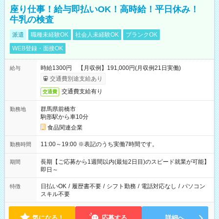
座り仕事！給与即払いOK！高時給！平日休み！
牛乳の検査
派遣
職種未経験OK
社会人未経験OK
ブランクOK
WEB登録・面接OK
時給1300円 【月収例】191,000円(月収例21日実働)
給与
交通費別途支給あり
交通費支給有り
交通費
群馬県前橋市
勤務地
駒形駅から車10分
食品関連企業
11:00～19:00 ※表記のうち実働7時間です。
勤務時間
長期【ご応募から1週間以内(最短2日目)のスピード就業が可能】
期間
即日～
日払いOK
/
履歴書不要
/
シフト勤務
/
電話対応なし
/
パソコン
特徴
スキル不要
気になる！
応募する
詳細へ