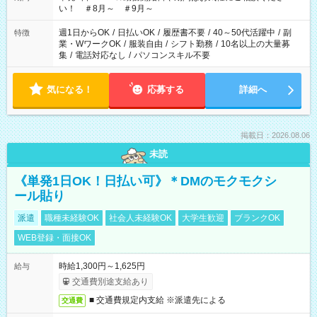
い！ ＃8月～ ＃9月～
週1日からOK
/
日払いOK
/
履歴書不要
/
40～50代活躍中
/
副
特徴
業・WワークOK
/
服装自由
/
シフト勤務
/
10名以上の大量募
集
/
電話対応なし
/
パソコンスキル不要
気になる！
応募する
詳細へ
掲載日：2026.08.06
未読
《単発1日OK！日払い可》＊DMのモクモクシ
ール貼り
派遣
職種未経験OK
社会人未経験OK
大学生歓迎
ブランクOK
WEB登録・面接OK
時給1,300円～1,625円
給与
交通費別途支給あり
■ 交通費規定内支給 ※派遣先による
交通費