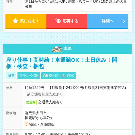
週1日からOK / 日払いOK / 副業・WワークOK / 10名以上の大量
特徴
募集
気になる！
応募する
詳細へ
未読
座り仕事！高時給！車通勤OK！土日休み！開
梱・検査・梱包
派遣
ブランクOK
WEB登録・面接OK
時給1250円 【月収例】241,000円(月収例21日実働残業代込)
給与
交通費別途支給あり
交通費支給有り
交通費
群馬県太田市
勤務地
国定駅から車7分
物流・倉庫関係
8:30～17:40 ※表記のうち実働8時間です。
勤務時間