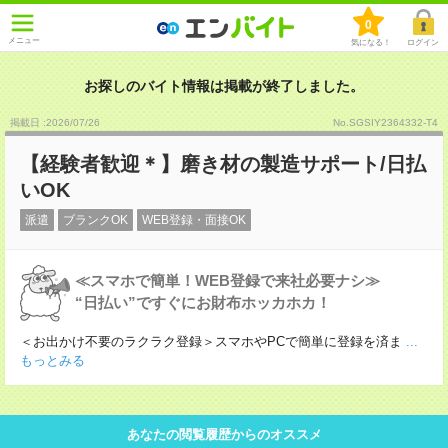
0
メニュー
気になる！
ログイン
お探しのバイト情報は掲載が終了しました。
掲載日 :2026
/
07
/
26
No.SGSIY2364332-T4
【経験者歓迎＊】磨き材の製造サポート/日払
いOK
派遣
ブランクOK
WEB登録・面接OK
≪スマホで簡単！WEB登録で来社必要ナシ≫
“日払い”ですぐにお財布ホッカホカ！
＜お出かけ不要のラクラク登録＞スマホやPCで簡単に登録を済ま
...
もっとみる
あなたの閲覧履歴からのオススメ