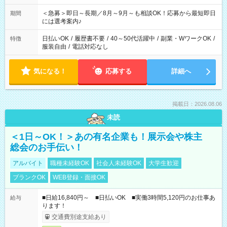
ば前職が、 在宅/財団法人/事務/コールセンター/受付/販売/カフェ
スタッフ スイーツ販売/ホテルフロント/化粧品販売/など 様々な
＜急募＞即日～長期／8月～9月～も相談OK！応募から最短即日
期間
業界から入社して活躍されています♪
には選考案内♪
日払いOK
/
履歴書不要
/
40～50代活躍中
/
副業・WワークOK
/
特徴
服装自由
/
電話対応なし
気になる！
応募する
詳細へ
掲載日：2026.08.06
未読
＜1日～OK！＞あの有名企業も！展示会や株主
総会のお手伝い！
アルバイト
職種未経験OK
社会人未経験OK
大学生歓迎
ブランクOK
WEB登録・面接OK
■日給16,840円～ ■日払いOK ■実働3時間5,120円のお仕事あ
給与
ります！
交通費別途支給あり