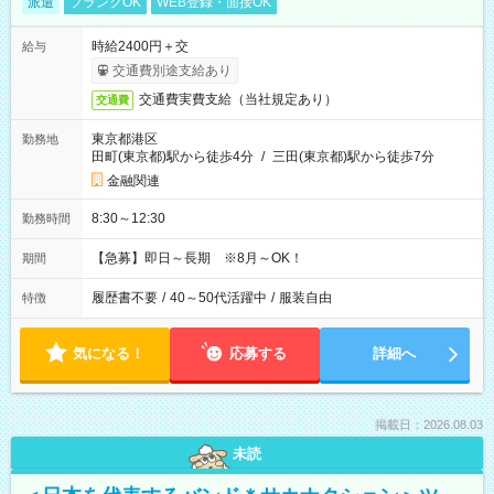
派遣
ブランクOK
WEB登録・面接OK
時給2400円＋交
給与
交通費別途支給あり
交通費実費支給（当社規定あり）
交通費
東京都港区
勤務地
田町(東京都)駅から徒歩4分
/
三田(東京都)駅から徒歩7分
金融関連
8:30～12:30
勤務時間
【急募】即日～長期 ※8月～OK！
期間
履歴書不要
/
40～50代活躍中
/
服装自由
特徴
気になる！
応募する
詳細へ
掲載日：2026.08.03
未読