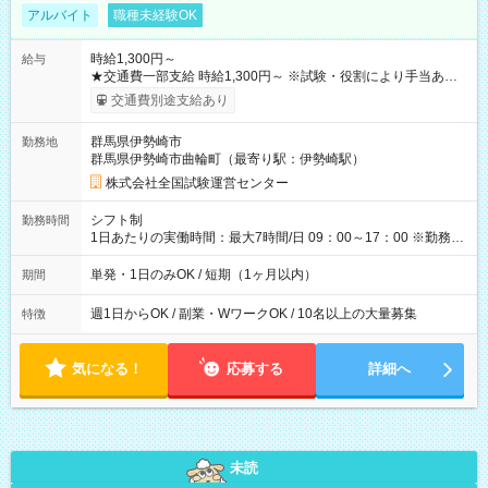
アルバイト
職種未経験OK
時給1,300円～
給与
★交通費一部支給 時給1,300円～ ※試験・役割により手当あり
※勤務回数により昇給あり 【即給（前払い）オプションあ
交通費別途支給あり
り！】 希望される場合、勤務から1週間ほどで給与の一部を受け
取れます。 ※手数料418円がかかります。 【過去試験日の収入
群馬県伊勢崎市
勤務地
例】 ・河合塾模擬試験 8:30～17:30（休憩1時間） 時給1,300円
群馬県伊勢崎市曲輪町（最寄り駅：伊勢崎駅）
×8時間＝日収10,400円＋交通費 ※当日の役割により時給＋100
円の場合あり ・国家試験 7:00～13:30（休憩なし） 時給1,300
株式会社全国試験運営センター
円（役割手当＋100円）×6時間＝日収8,400円＋交通費 【試用期
間】試用期間なし
シフト制
勤務時間
1日あたりの実働時間：最大7時間/日 09：00～17：00 ※勤務時
間は 試験により異なります。
単発・1日のみOK / 短期（1ヶ月以内）
期間
週1日からOK / 副業・WワークOK / 10名以上の大量募集
特徴
気になる！
応募する
詳細へ
未読