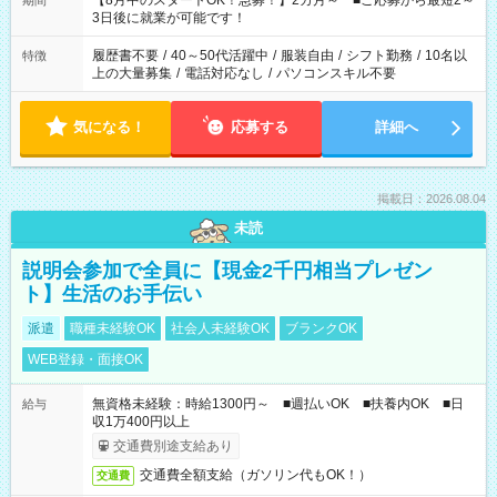
【8月中のスタートOK！急募！】2カ月～ ■ご応募から最短2～
期間
ね。 ※Wワーク希望の方へ 今ご覧のお仕事で希望する勤務時間
3日後に就業が可能です！
と、もう1つのお仕事の勤務時間。 合計で週40時間を超える場
合は応募できません。
履歴書不要
/
40～50代活躍中
/
服装自由
/
シフト勤務
/
10名以
特徴
上の大量募集
/
電話対応なし
/
パソコンスキル不要
気になる！
応募する
詳細へ
掲載日：2026.08.04
未読
説明会参加で全員に【現金2千円相当プレゼン
ト】生活のお手伝い
派遣
職種未経験OK
社会人未経験OK
ブランクOK
WEB登録・面接OK
無資格未経験：時給1300円～ ■週払いOK ■扶養内OK ■日
給与
収1万400円以上
交通費別途支給あり
交通費全額支給（ガソリン代もOK！）
交通費