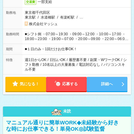
一部支給
交通費
東京都千代田区
勤務地
東京駅
/
水道橋駅
/
有楽町駅
/
…
株式会社マッシュ
■シフト例 ・07:00～19:30 ・09:00～12:00 ・10:00～17:00 ・
勤務時間
18:00～23:00 ・19:00～07:00 ・20:00～09:00 ・22:00～06:00
etc ★最短で3時間で5,120円のお仕事から 15時間で2万円近く稼
げるお仕事も！ ご希望のお時間に合わせてご紹介！ ※シフトは
■１日のみ・1回だけお仕事OK！
期間
現場によって異なります。 ※勿論、休憩時間はあるのでご安心
ください！
週1日からOK
/
日払いOK
/
履歴書不要
/
副業・WワークOK
/
シ
特徴
フト勤務
/
10名以上の大量募集
/
電話対応なし
/
パソコンスキ
ル不要
気になる！
応募する
詳細へ
未読
マニュアル通りに簡単WORK◆未経験から好き
な時にお仕事できる！単発OK◎試験監督