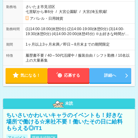
さいたま市見沼区
勤務地
七里駅から車6分
/
大宮公園駅
/
大宮(埼玉県)駅
アパレル・日用雑貨
(1)14:00-18:00(休憩0分) (2)14:00-19:00(休憩0分) (3)14:00-
勤務時間
19:30(休憩0分) (4)14:00-20:00(休憩45分) ※お好きな時間が選べ
ます
1ヶ月以上3ヶ月未満／即日～8月末までの期間限定
期間
履歴書不要
/
40～50代活躍中
/
服装自由
/
シフト勤務
/
10名以
特徴
上の大量募集
気になる！
応募する
詳細へ
未読
ちいさいかわいいキャラのイベントも！好きな
場所で働ける☆来社不要！働いたその日に給料
もらえる◎/T1
アルバイト
職種未経験OK