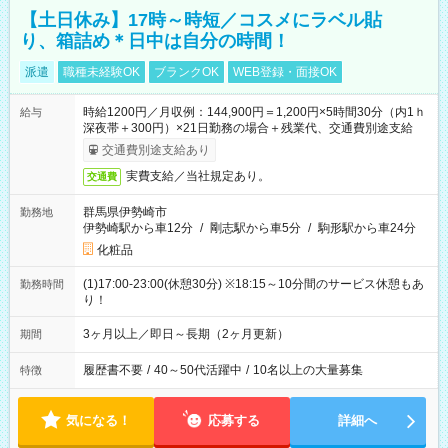
【土日休み】17時～時短／コスメにラベル貼
り、箱詰め＊日中は自分の時間！
派遣
職種未経験OK
ブランクOK
WEB登録・面接OK
時給1200円／月収例：144,900円＝1,200円×5時間30分（内1ｈ
給与
深夜帯＋300円）×21日勤務の場合＋残業代、交通費別途支給
交通費別途支給あり
実費支給／当社規定あり。
交通費
群馬県伊勢崎市
勤務地
伊勢崎駅から車12分
/
剛志駅から車5分
/
駒形駅から車24分
化粧品
(1)17:00-23:00(休憩30分) ※18:15～10分間のサービス休憩もあ
勤務時間
り！
3ヶ月以上／即日～長期（2ヶ月更新）
期間
履歴書不要
/
40～50代活躍中
/
10名以上の大量募集
特徴
気になる！
応募する
詳細へ