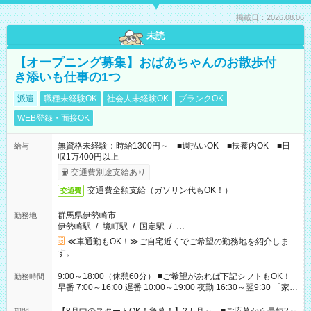
掲載日：2026.08.06
未読
【オープニング募集】おばあちゃんのお散歩付
き添いも仕事の1つ
派遣
職種未経験OK
社会人未経験OK
ブランクOK
WEB登録・面接OK
無資格未経験：時給1300円～ ■週払いOK ■扶養内OK ■日
給与
収1万400円以上
交通費別途支給あり
交通費全額支給（ガソリン代もOK！）
交通費
群馬県伊勢崎市
勤務地
伊勢崎駅
/
境町駅
/
国定駅
/
…
≪車通勤もOK！≫ご自宅近くでご希望の勤務地を紹介しま
す。
9:00～18:00（休憩60分） ■ご希望があれば下記シフトもOK！
勤務時間
早番 7:00～16:00 遅番 10:00～19:00 夜勤 16:30～翌9:30 「家族
と休みを合わせたい」 「余裕を持って夕飯の準備がしたい」
「できれば残業はしたくない」 など、ご希望を教えてください