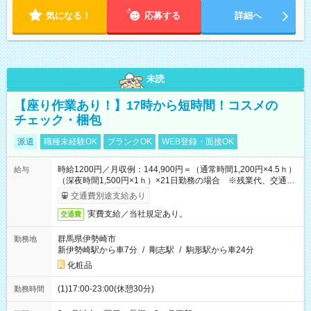
気になる！
応募する
詳細へ
未読
【座り作業あり！】17時から短時間！コスメの
チェック・梱包
派遣
職種未経験OK
ブランクOK
WEB登録・面接OK
時給1200円／月収例：144,900円＝（通常時間1,200円×4.5ｈ）
給与
（深夜時間1,500円×1ｈ）×21日勤務の場合 ※残業代、交通費
別途支給
交通費別途支給あり
実費支給／当社規定あり。
交通費
群馬県伊勢崎市
勤務地
新伊勢崎駅から車7分
/
剛志駅
/
駒形駅から車24分
化粧品
(1)17:00-23:00(休憩30分)
勤務時間