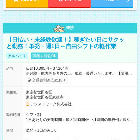
未読
【日払い・未経験歓迎！】稼ぎたい日にサクッ
と勤務！単発・週1日～自由シフトの軽作業
アルバイト
職種未経験OK
日給10,305円～37,204円
給与
※経験・能力等を考慮の上、加給・優遇いたします。 【試用期
間】試用期間なし
交通費別途支給あり
東京都世田谷区
勤務地
東京都世田谷区豪徳寺
アシストワーク株式会社
シフト制
勤務時間
1日あたりの実働時間：最大15時間/日 ＜1週間の勤務例＞週3回
勤務 勤務：月・水・金 休み：火・木・土・日 好きな時にお仕事
可能です！ ※1日あたりの最大実働時間は日勤、夜勤共に勤務し
単発・1日のみOK
期間
た時間になります。