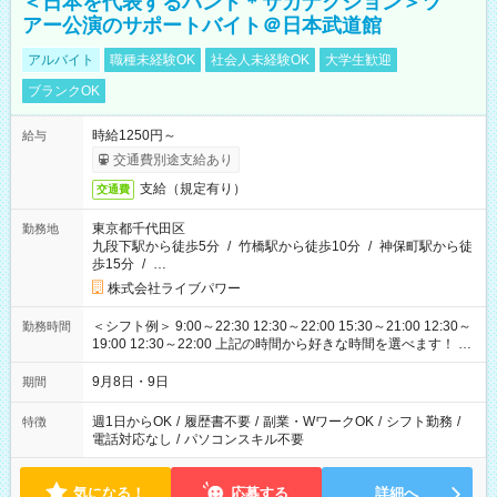
＜日本を代表するバンド＊サカナクション＞ツ
アー公演のサポートバイト＠日本武道館
アルバイト
職種未経験OK
社会人未経験OK
大学生歓迎
ブランクOK
時給1250円～
給与
交通費別途支給あり
支給（規定有り）
交通費
東京都千代田区
勤務地
九段下駅から徒歩5分
/
竹橋駅から徒歩10分
/
神保町駅から徒
歩15分
/
…
株式会社ライブパワー
＜シフト例＞ 9:00～22:30 12:30～22:00 15:30～21:00 12:30～
勤務時間
19:00 12:30～22:00 上記の時間から好きな時間を選べます！ ※
時間は変更となる可能性があります
9月8日・9日
期間
週1日からOK
/
履歴書不要
/
副業・WワークOK
/
シフト勤務
/
特徴
電話対応なし
/
パソコンスキル不要
気になる！
応募する
詳細へ