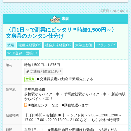
掲載日：2026.08.06
未読
〈月1日～で副業にピッタリ＊時給1,500円～〉
文房具のカンタン仕分け
派遣
職種未経験OK
社会人未経験OK
大学生歓迎
ブランクOK
WEB登録・面接OK
時給1,500円～1,875円
給与
交通費別途支給あり
■ 交通費規定内支給 ※派遣先による
交通費
群馬県前橋市
勤務地
前橋駅からバイク・車
/
群馬総社駅からバイク・車
/
新前橋駅
からバイク・車
/
…
■物流センターなど ■勤務地選べます
【1日3時間～も相談OK!】 ＜シフト例＞ 9:00～12:00 12:00～
勤務時間
17:00 17:00～22:00 18:00～21:00 など こちら以外の時間帯も
お気軽にご相談ください！
単発1日～！ ★勤務開始日や期間はお気軽にご相談くださ
期間