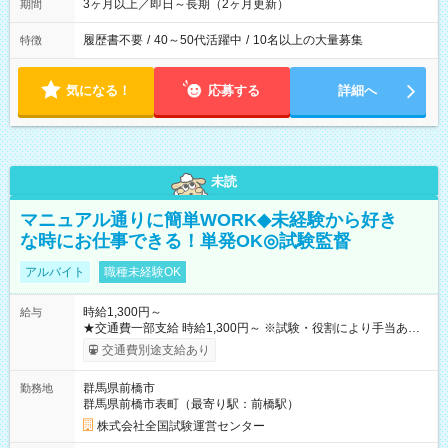
3ヶ月以上／即日～長期（2ヶ月更新）
期間
履歴書不要
/
40～50代活躍中
/
10名以上の大量募集
特徴
気になる！
応募する
詳細へ
未読
マニュアル通りに簡単WORK◆未経験から好き
な時にお仕事できる！単発OK◎試験監督
アルバイト
職種未経験OK
時給1,300円～
給与
★交通費一部支給 時給1,300円～ ※試験・役割により手当あり
※勤務回数により昇給あり 【即給（前払い）オプションあ
交通費別途支給あり
り！】 希望される場合、勤務から1週間ほどで給与の一部を受け
取れます。 ※手数料418円がかかります。 【過去試験日の収入
群馬県前橋市
勤務地
例】 ・河合塾模擬試験 8:30～17:30（休憩1時間） 時給1,300円
群馬県前橋市表町（最寄り駅：前橋駅）
×8時間＝日収10,400円＋交通費 ※当日の役割により時給＋100
円の場合あり ・国家試験 7:00～13:30（休憩なし） 時給1,300
株式会社全国試験運営センター
円（役割手当＋100円）×6時間＝日収8,400円＋交通費 【試用期