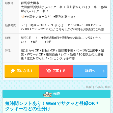
群馬県太田市
勤務地
太田(群馬県)駅からバイク・車
/
韮川駅からバイク・車
/
藪塚
駅からバイク・車
/
…
■物流センターなど ■勤務地選べます
＜1日3時間～OK！＞ ▼ 例えば… ▼ 15:00～18:00 15:00～
勤務時間
22:00 17:00～22:00 など こちら以外の時間もお気軽にご相談く
ださい！
単発1日～！ ★勤務開始日や期間はお気軽にご相談くださ
期間
い！ ＃8月～ ＃9月～
週1日からOK
/
日払いOK
/
履歴書不要
/
40～50代活躍中
/
副
特徴
業・WワークOK
/
服装自由
/
シフト勤務
/
10名以上の大量募
集
/
電話対応なし
/
パソコンスキル不要
気になる！
応募する
詳細へ
掲載日：2026.08.06
未読
短時間シフトあり！WEBでサクッと登録OK＊
クッキーなどの仕分け