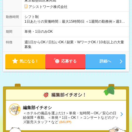
東京都墨田区東向島
アシストワーク株式会社
シフト制
勤務時間
1日あたりの実働時間：最大15時間/日 ＜1週間の勤務例＞週3回
勤務 勤務：月・水・金 休み：火・木・土・日 好きな時にお仕事
可能です！ ※1日あたりの最大実働時間は日勤、夜勤共に勤務し
単発・1日のみOK
期間
た時間になります。
週1日からOK / 日払いOK / 副業・WワークOK / 10名以上の大量
特徴
募集
気になる！
応募する
詳細へ
編集部イチオシ
＜ホテルの備品を運ぶだけ＞単発・短時間～OK／安心の日
給保障＊夜勤、＜単発＊1日～OK！＞コンサートなどのグッ
ズ販売スタッフ＊など
(8/6UP!)