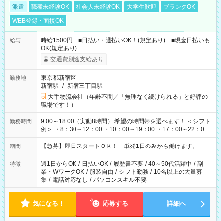
派遣
職種未経験OK
社会人未経験OK
大学生歓迎
ブランクOK
WEB登録・面接OK
時給1500円 ■日払い・週払いOK！(規定あり) ■現金日払いも
給与
OK(規定あり)
交通費別途支給あり
東京都新宿区
勤務地
新宿駅
/
新宿三丁目駅
大手物流会社（年齢不問／「無理なく続けられる」と好評の
職場です！）
9:00～18:00（実動8時間） 希望の時間帯を選べます！ ＜シフト
勤務時間
例＞ ・8：30～12：00 ・10：00～19：00 ・17：00～22：00
・13：00～22：00 ・22：00～翌6：00 など
【急募】即日スタートＯＫ！ 単発1日のみから働けます。
期間
週1日からOK
/
日払いOK
/
履歴書不要
/
40～50代活躍中
/
副
特徴
業・WワークOK
/
服装自由
/
シフト勤務
/
10名以上の大量募
集
/
電話対応なし
/
パソコンスキル不要
気になる！
応募する
詳細へ