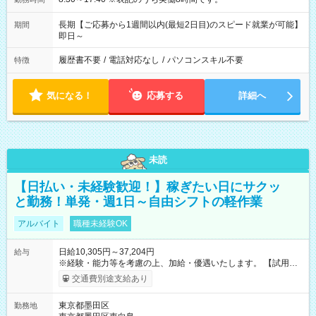
長期【ご応募から1週間以内(最短2日目)のスピード就業が可能】
期間
即日～
履歴書不要
/
電話対応なし
/
パソコンスキル不要
特徴
気になる！
応募する
詳細へ
未読
【日払い・未経験歓迎！】稼ぎたい日にサクッ
と勤務！単発・週1日～自由シフトの軽作業
アルバイト
職種未経験OK
日給10,305円～37,204円
給与
※経験・能力等を考慮の上、加給・優遇いたします。 【試用期
間】試用期間なし
交通費別途支給あり
東京都墨田区
勤務地