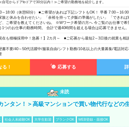
≪自宅からドアtoドアで30分以内！≫ご希望の勤務地を紹介します。
00～18:00（休憩60分） ■ご希望があれば下記シフトもOK！ 早番 7:00～16:00 遅
家族と休みを合わせたい」 「余裕を持って夕飯の準備がしたい」 「できれば
ど、ご希望を教えてくださいね。 ※Wワーク希望の方へ 今ご覧のお仕事で希
う1つのお仕事の勤務時間。 合計で週40時間を超える場合は応募できません。
現在も積極採用中！急募！】2カ月～ ■ご応募から最短2～3日後の就業も相
歴書不要
/
40～50代活躍中
/
服装自由
/
シフト勤務
/
10名以上の大量募集
/
電話対応
要
なる！
応募する
詳
未読
カンタン！＞高級マンションで買い物代行などの
K
社会人未経験OK
大学生歓迎
ブランクOK
WEB登録・面接OK