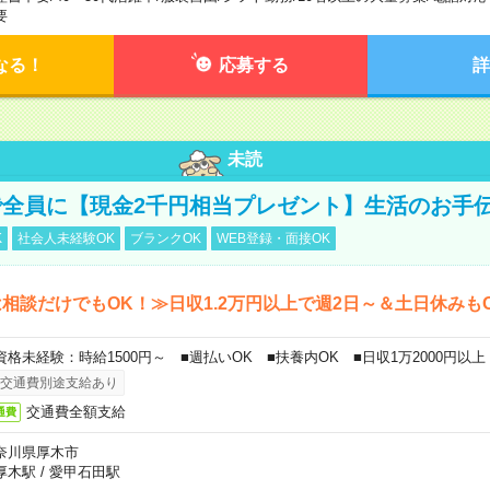
要
なる！
応募する
詳
未読
全員に【現金2千円相当プレゼント】生活のお手
K
社会人未経験OK
ブランクOK
WEB登録・面接OK
相談だけでもOK！≫日収1.2万円以上で週2日～＆土日休みも
資格未経験：時給1500円～ ■週払いOK ■扶養内OK ■日収1万2000円以上
交通費別途支給あり
交通費全額支給
通費
奈川県厚木市
厚木駅
/
愛甲石田駅