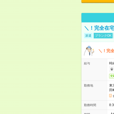
＼！完全在宅
派遣
ブランクOK
＼！完全
時
給与
交
東
勤務地
田
8:
勤務時間