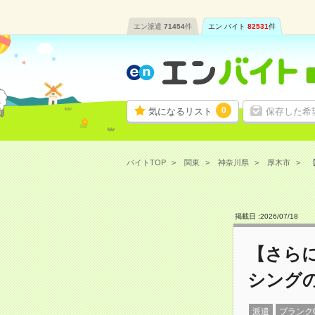
エン派遣
71454
件
エン バイト
82531
件
0
気になるリスト
保存した希
バイトTOP
関東
神奈川県
厚木市
掲載日 :
2026
/
07
/
18
【さら
シング
派遣
ブランク