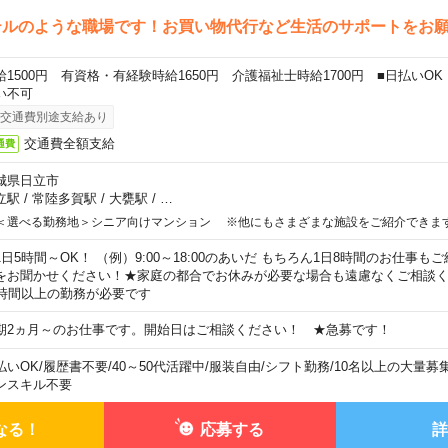
テルのような職場です！お買い物代行など生活のサポートをお
給1500円 有資格・有経験時給1650円 介護福祉士時給1700円 ■日払いO
い不可
交通費別途支給あり
交通費全額支給
通費
城県日立市
立駅
/
常陸多賀駅
/
大甕駅
/
…
＜選べる勤務地＞シニア向けマンション ※他にもさまざまな施設をご紹介できま
1日5時間～OK！ （例）9:00～18:00のあいだ もちろん1日8時間のお仕事
をお聞かせください！★家庭の都合でお休みが必要な場合も遠慮なくご相談く
5時間以上の勤務が必要です
期2ヵ月～のお仕事です。開始日はご相談ください！ ★急募です！
払いOK
/
履歴書不要
/
40～50代活躍中
/
服装自由
/
シフト勤務
/
10名以上の大量募
ンスキル不要
なる！
応募する
詳