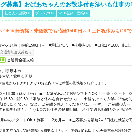
グ募集】おばあちゃんのお散歩付き添いも仕事の
K
社会人未経験OK
ブランクOK
WEB登録・面接OK
～OK≫無資格・未経験でも時給1500円～！土日祝休みもOK
資格未経験：時給1500円～ ■週払いOK ■扶養内OK ■日収1万2000円以上
交通費別途支給あり
交通費全額支給
通費
奈川県厚木市
厚木駅
/
愛甲石田駅
≪自宅からドアtoドアで30分以内！≫ご希望の勤務地を紹介します。
00～18:00（休憩60分） ■ご希望があれば下記シフトもOK！ 早番 7:00～16:00 遅
勤 16:30～翌9:30 「家族と休みを合わせたい」 「余裕を持って夕飯の準備
業はしたくない」 など、ご希望を教えてくださいね。 ※Wワーク希望の方へ
する勤務時間と、もう1つのお仕事の勤務時間。 合計で週40時間を超える場
8月中のスタートOK！急募！】2カ月～ ■ご応募から最短2～3日後に就業が
歴書不要
/
40～50代活躍中
/
服装自由
/
シフト勤務
/
10名以上の大量募集
/
電話対応