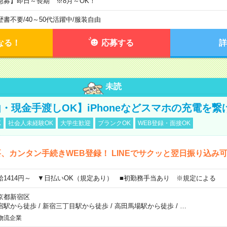
急募】即日～長期 ※8月～OK！
歴書不要
/
40～50代活躍中
/
服装自由
なる！
応募する
詳
未読
・現金手渡しOK】iPhoneなどスマホの充電を繋
K
社会人未経験OK
大学生歓迎
ブランクOK
WEB登録・面接OK
、カンタン手続きWEB登録！ LINEでサクッと翌日振り込み
給1414円～ ▼日払いOK（規定あり） ■初勤務手当あり ※規定による
京都新宿区
宿駅から徒歩
/
新宿三丁目駅から徒歩
/
高田馬場駅から徒歩
/
…
物流企業