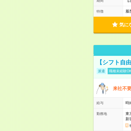
【
期間
履
特徴
気に
【シフト自由
派遣
職種未経験O
来社不要
時
給与
東
勤務地
新