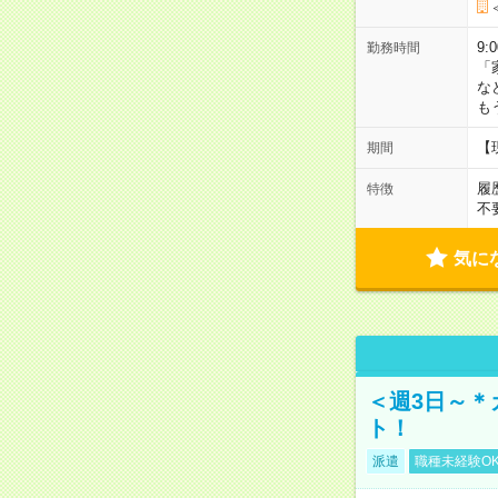
9:
勤務時間
「
な
も
【
期間
履
特徴
不
気に
＜週3日～＊
ト！
派遣
職種未経験O