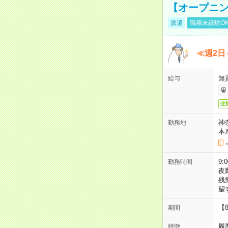
【オープニン
派遣
職種未経験O
≪週2日
無
給与
交
神
勤務地
本
9:
勤務時間
夜
残
望
【
期間
履
特徴