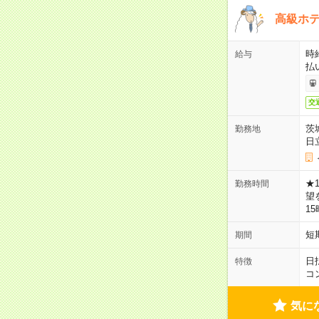
高級ホ
時
給与
払
交
茨
勤務地
日
★
勤務時間
望
1
短
期間
日
特徴
コ
気に