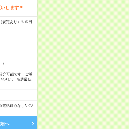
願いします＊
K（規定あり）※即日
す！
もご紹介可能です！ご希
ださい。 ※週最低
集
/
電話対応なし
/
パソ
細へ