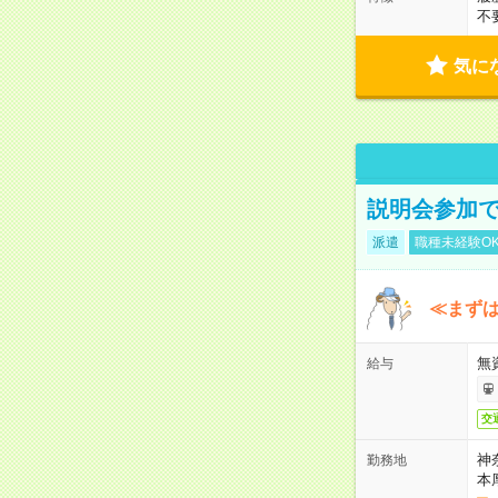
不
気に
説明会参加で
派遣
職種未経験O
≪まずは
無
給与
交
神
勤務地
本