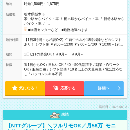
時給1,500円～1,875円
給与
栃木県栃木市
勤務地
家中駅からバイク・車
/
栃木駅からバイク・車
/
新栃木駅から
バイク・車
/
…
■物流センターなど ■勤務地選べます
【1日3時間～も相談OK!】午前中のみや18時以降などのシフト
勤務時間
あり！ シフト例 ▼9:00～12:00 ▼9:00～17:00 ▼10:00～19:00
▼18:00～21:00
1日だけの単発OK！＃8月～ ＃9月～
期間
週1日からOK
/
日払いOK
/
40～50代活躍中
/
副業・Wワーク
特徴
OK
/
服装自由
/
シフト勤務
/
10名以上の大量募集
/
電話対応な
し
/
パソコンスキル不要
気になる！
応募する
詳細へ
掲載日：2026.08.08
未読
【NTTグループ】＼フルリモOK／月56万↑モニ