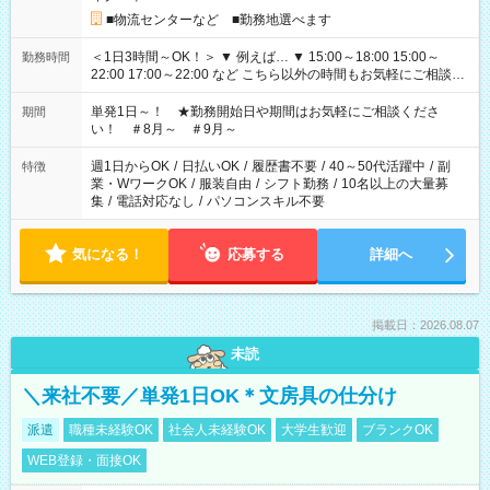
■物流センターなど ■勤務地選べます
＜1日3時間～OK！＞ ▼ 例えば… ▼ 15:00～18:00 15:00～
勤務時間
22:00 17:00～22:00 など こちら以外の時間もお気軽にご相談く
ださい！
単発1日～！ ★勤務開始日や期間はお気軽にご相談くださ
期間
い！ ＃8月～ ＃9月～
週1日からOK
/
日払いOK
/
履歴書不要
/
40～50代活躍中
/
副
特徴
業・WワークOK
/
服装自由
/
シフト勤務
/
10名以上の大量募
集
/
電話対応なし
/
パソコンスキル不要
気になる！
応募する
詳細へ
掲載日：2026.08.07
未読
＼来社不要／単発1日OK＊文房具の仕分け
派遣
職種未経験OK
社会人未経験OK
大学生歓迎
ブランクOK
WEB登録・面接OK