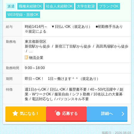
派遣
職種未経験OK
社会人未経験OK
大学生歓迎
ブランクOK
WEB登録・面接OK
時給1414円～ ▼日払いOK（規定あり） ■初勤務手当あり
給与
※規定による
東京都新宿区
勤務地
新宿駅から徒歩
/
新宿三丁目駅から徒歩
/
高田馬場駅から徒歩
/
…
物流企業
9:00～18:00
勤務時間
即日～OK！ 1日～働けます＾＾（規定あり）
期間
週1日からOK
/
日払いOK
/
履歴書不要
/
40～50代活躍中
/
副
特徴
業・WワークOK
/
服装自由
/
シフト勤務
/
10名以上の大量募
集
/
電話対応なし
/
パソコンスキル不要
気になる！
応募する
詳細へ
掲載日：2026.08.03