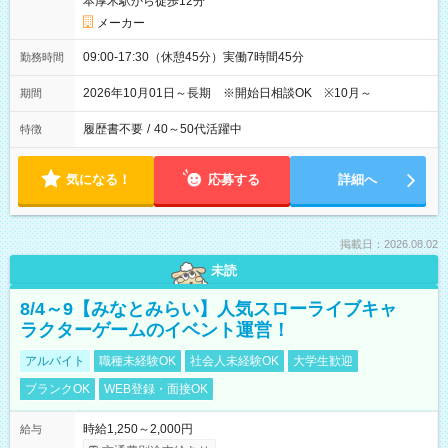
本厚木駅から徒歩12分
メーカー
09:00-17:30（休憩45分）実働7時間45分
勤務時間
2026年10月01日～長期 ※開始日相談OK ※10月～
期間
履歴書不要
/
40～50代活躍中
特徴
気になる！
応募する
詳細へ
掲載日：2026.08.02
未読
8/4～9【みなとみらい】人気スローライブキャ
ラクターゲームのイベント運営！
アルバイト
職種未経験OK
社会人未経験OK
大学生歓迎
ブランクOK
WEB登録・面接OK
時給1,250～2,000円
給与