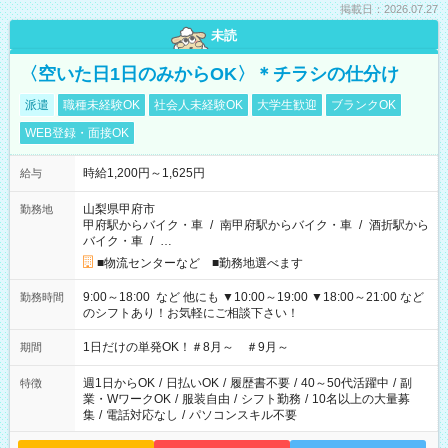
掲載日：2026.07.27
未読
〈空いた日1日のみからOK〉＊チラシの仕分け
派遣
職種未経験OK
社会人未経験OK
大学生歓迎
ブランクOK
WEB登録・面接OK
時給1,200円～1,625円
給与
山梨県甲府市
勤務地
甲府駅からバイク・車
/
南甲府駅からバイク・車
/
酒折駅から
バイク・車
/
…
■物流センターなど ■勤務地選べます
9:00～18:00 など 他にも ▼10:00～19:00 ▼18:00～21:00 など
勤務時間
のシフトあり！お気軽にご相談下さい！
1日だけの単発OK！＃8月～ ＃9月～
期間
週1日からOK
/
日払いOK
/
履歴書不要
/
40～50代活躍中
/
副
特徴
業・WワークOK
/
服装自由
/
シフト勤務
/
10名以上の大量募
集
/
電話対応なし
/
パソコンスキル不要