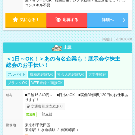
業・WワークOK
/
服装自由
/
シフト勤務
/
電話対応なし
/
パソ
コンスキル不要
気になる！
応募する
詳細へ
掲載日：2026.08.08
未読
＜1日～OK！＞あの有名企業も！展示会や株主
総会のお手伝い！
アルバイト
職種未経験OK
社会人未経験OK
大学生歓迎
ブランクOK
WEB登録・面接OK
■日給16,840円～ ■日払いOK ■実働3時間5,120円のお仕事あ
給与
ります！
交通費別途支給あり
一部支給
交通費
東京都千代田区
勤務地
東京駅
/
水道橋駅
/
有楽町駅
/
…