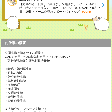
【完全在宅！】難しい業務なし＆電話なし！ゆっくりの11
時～時短＊データ入力・事務、＜SEKAI NO OWARI＊8月15
日・16日＞ドーム公演のサポートバイトなど
(8/7UP!)
お仕事の概要
空調完備で働きやすい環境！
CADを使用した機械設計(使用ソフトはCATIA V5)
【取扱製品情報】電気抵抗溶接機
≪待遇・福利厚生≫
・日払い制度
・社会保険完備
・無料定期健診
・有給休暇
・年末調整
・交通費支給
・時間外手当
・深夜残業手当
友人紹介キャンペーン実施中！