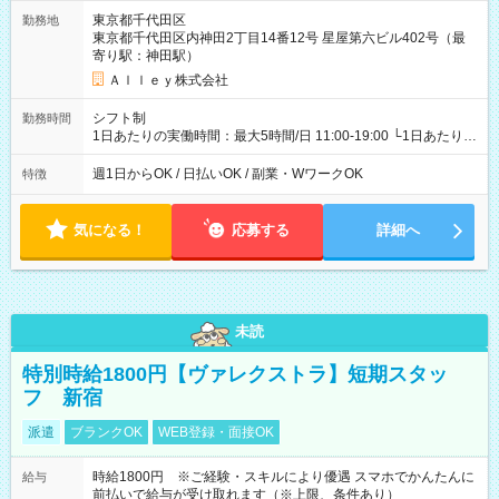
東京都千代田区
勤務地
東京都千代田区内神田2丁目14番12号 星屋第六ビル402号（最
寄り駅：神田駅）
Ａｌｌｅｙ株式会社
シフト制
勤務時間
1日あたりの実働時間：最大5時間/日 11:00-19:00 └1日あたりの
実働時間：1-5時間 └上記の時間帯内であれば、いつでも勤務可
能！ └平日・土曜日の中で、お好きな曜日でご勤務いただけま
週1日からOK / 日払いOK / 副業・WワークOK
特徴
す！ 【シフト例】 ・11:00～14:00 ・16:30～19:00 ・13:00～
18:00 などのように、自由な働き方が可能なお仕事です！
気になる！
応募する
詳細へ
未読
特別時給1800円【ヴァレクストラ】短期スタッ
フ 新宿
派遣
ブランクOK
WEB登録・面接OK
時給1800円 ※ご経験・スキルにより優遇 スマホでかんたんに
給与
前払いで給与が受け取れます（※上限、条件あり）