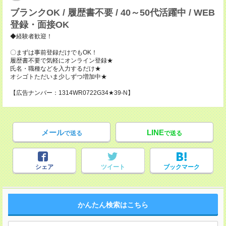
ブランクOK / 履歴書不要 / 40～50代活躍中 / WEB
登録・面接OK
◆経験者歓迎！
〇まずは事前登録だけでもOK！
履歴書不要で気軽にオンライン登録★
氏名・職種などを入力するだけ★
オシゴトただいま少しずつ増加中★
【広告ナンバー：1314WR0722G34★39-N】
メール
LINE
で送る
で送る
シェア
ツイート
ブックマーク
かんたん検索はこちら