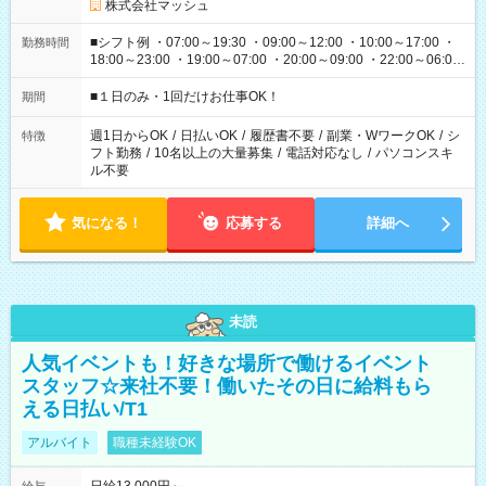
株式会社マッシュ
■シフト例 ・07:00～19:30 ・09:00～12:00 ・10:00～17:00 ・
勤務時間
18:00～23:00 ・19:00～07:00 ・20:00～09:00 ・22:00～06:00
etc ★最短で3時間で5,120円のお仕事から 15時間で2万円近く稼
げるお仕事も！ ご希望のお時間に合わせてご紹介！ ※シフトは
■１日のみ・1回だけお仕事OK！
期間
現場によって異なります。 ※勿論、休憩時間はあるのでご安心
ください！
週1日からOK
/
日払いOK
/
履歴書不要
/
副業・WワークOK
/
シ
特徴
フト勤務
/
10名以上の大量募集
/
電話対応なし
/
パソコンスキ
ル不要
気になる！
応募する
詳細へ
未読
人気イベントも！好きな場所で働けるイベント
スタッフ☆来社不要！働いたその日に給料もら
える日払い/T1
アルバイト
職種未経験OK