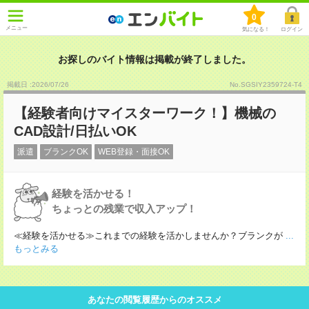
0
メニュー
気になる！
ログイン
お探しのバイト情報は掲載が終了しました。
掲載日 :2026
/
07
/
26
No.SGSIY2359724-T4
【経験者向けマイスターワーク！】機械の
CAD設計/日払いOK
派遣
ブランクOK
WEB登録・面接OK
経験を活かせる！
ちょっとの残業で収入アップ！
≪経験を活かせる≫これまでの経験を活かしませんか？ブランクが
...
もっとみる
あなたの閲覧履歴からのオススメ