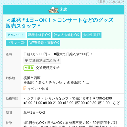
掲載日：2026.08.07
未読
＜単発＊1日～OK！＞コンサートなどのグッズ
販売スタッフ＊
アルバイト
職種未経験OK
社会人未経験OK
大学生歓迎
ブランクOK
WEB登録・面接OK
日給1万5000円～ ■最大で日給2万8500円！
給与
交通費別途支給あり
交通費規定支給
交通費
横浜市西区
勤務地
横浜駅
/
みなとみらい駅
/
西横浜駅
/
…
イベント会場
＜シフト例＞ いろいろなシフトで働けます！ ■7:00-24:00
勤務時間
■8:00-21:00 ■9:00-21:00 ■18:00-翌7:00 ■20:30-翌11:00 など
単発1日～OK!
期間
週1日からOK
/
日払いOK
/
履歴書不要
/
40～50代活躍中
/
副
特徴