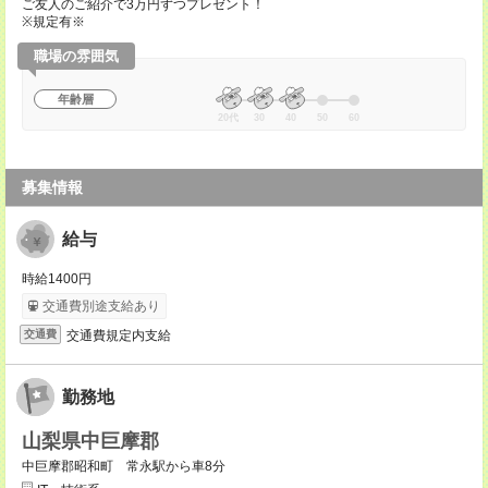
ご友人のご紹介で3万円ずつプレゼント！
※規定有※
職場の雰囲気
年齢層
20代
30
40
50
60
募集情報
給与
時給1400円
交通費別途支給あり
交通費規定内支給
交通費
勤務地
山梨県中巨摩郡
中巨摩郡昭和町 常永駅から車8分