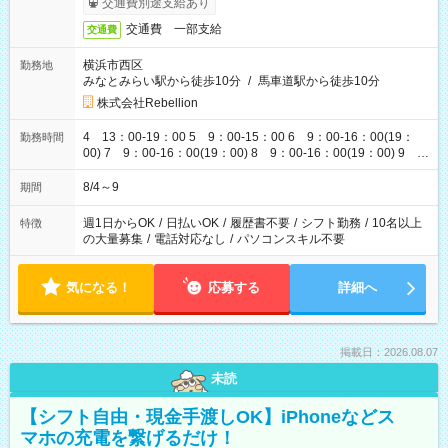
交通費別途支給あり
交通費 一部支給
交通費
横浜市西区
勤務地
みなとみらい駅から徒歩10分
/
馬車道駅から徒歩10分
株式会社Rebellion
4 13：00-19：00 5 9：00-15：00 6 9：00-16：00(19：
勤務時間
00) 7 9：00-16：00(19：00) 8 9：00-16：00(19：00) 9
9：00-16：00(19：00)
8/4～9
期間
週1日からOK
/
日払いOK
/
履歴書不要
/
シフト勤務
/
10名以上
特徴
の大量募集
/
電話対応なし
/
パソコンスキル不要
気になる！
応募する
詳細へ
掲載日：2026.08.07
未読
【シフト自由・現金手渡しOK】iPhoneなどス
マホの充電を繋げるだけ！