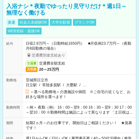
入浴ナシ＊夜勤でゆったり見守りだけ＊週1日～
無理なく働ける
派遣
社会人未経験OK
大学生歓迎
ブランクOK
WEB登録・面接OK
日収2.9万円～（日勤時給1650円） ■月収例23.7万円～（夜勤
給与
月8回勤務の場合）
交通費別途支給あり
交通費全額支給
交通費
20～25万円
月収例
茨城県日立市
勤務地
日立駅
/
常陸多賀駅
/
大甕駅
/
…
＜選べる勤務地＞介護施設や病院 ※ご自宅の近くなど、お
好きな場所を選べます！
＜例＞ 夜勤（例） 16：00～翌9：00 16：30～翌9：30 17：00
勤務時間
～翌10：00 ※勤務時間は施設によって異なります 「土日祝は休
みたい」 「しっかり稼ぎたい」 「もう少し遅い時間から始めた
い」など ご希望にあったお仕事をご案内いたします。 ※未経験
短期2ヵ月～のお仕事です。開始日はご相談ください！ ★急募
期間
の方の場合は1～2ヶ月間は日中での仕事を経験いただき、 お
です！
仕事に慣れてからの夜勤になります。 ★家庭の都合でお休みが
必要な場合も遠慮なくご相談ください。
週1日からOK
/
日払いOK
/
履歴書不要
/
40～50代活躍中
/
服装
特徴