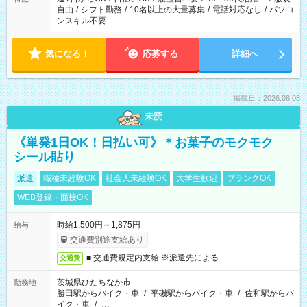
自由
/
シフト勤務
/
10名以上の大量募集
/
電話対応なし
/
パソコ
ンスキル不要
気になる！
応募する
詳細へ
掲載日：2026.08.08
未読
《単発1日OK！日払い可》＊お菓子のモクモク
シール貼り
派遣
職種未経験OK
社会人未経験OK
大学生歓迎
ブランクOK
WEB登録・面接OK
時給1,500円～1,875円
給与
交通費別途支給あり
■ 交通費規定内支給 ※派遣先による
交通費
茨城県ひたちなか市
勤務地
勝田駅からバイク・車
/
平磯駅からバイク・車
/
佐和駅からバ
イク・車
/
…