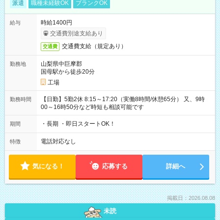
派遣
職種未経験OK
ブランクOK
時給1400円
給与
交通費別途支給あり
交通費支給（規定あり）
交通費
山梨県中巨摩郡
勤務地
国母駅から徒歩20分
工場
【日勤】5勤2休 8:15～17:20（実働8時間/休憩65分） 又、9時
勤務時間
00～16時50分など時短も相談可能です
・長期 ・即日スタートOK！
期間
電話対応なし
特徴
気になる！
応募する
詳細へ
掲載日：2026.08.08
未読