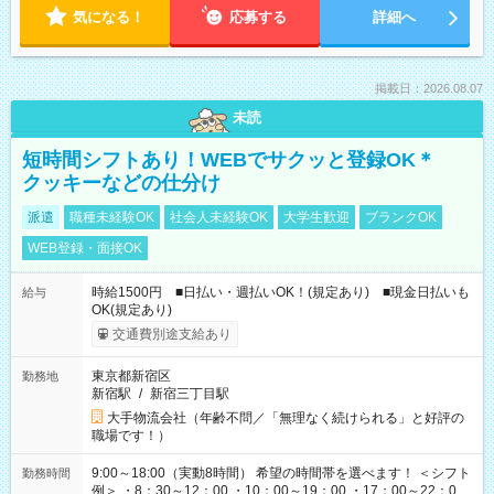
気になる！
応募する
詳細へ
掲載日：2026.08.07
未読
短時間シフトあり！WEBでサクッと登録OK＊
クッキーなどの仕分け
派遣
職種未経験OK
社会人未経験OK
大学生歓迎
ブランクOK
WEB登録・面接OK
時給1500円 ■日払い・週払いOK！(規定あり) ■現金日払いも
給与
OK(規定あり)
交通費別途支給あり
東京都新宿区
勤務地
新宿駅
/
新宿三丁目駅
大手物流会社（年齢不問／「無理なく続けられる」と好評の
職場です！）
9:00～18:00（実動8時間） 希望の時間帯を選べます！ ＜シフト
勤務時間
例＞ ・8：30～12：00 ・10：00～19：00 ・17：00～22：00