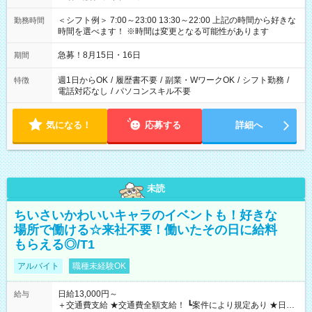
＜シフト例＞ 7:00～23:00 13:30～22:00 上記の時間から好きな
勤務時間
時間を選べます！ ※時間は変更となる可能性があります
急募！8月15日・16日
期間
週1日からOK
/
履歴書不要
/
副業・WワークOK
/
シフト勤務
/
特徴
電話対応なし
/
パソコンスキル不要
気になる！
応募する
詳細へ
未読
ちいさいかわいいキャラのイベントも！好きな
場所で働ける☆来社不要！働いたその日に給料
もらえる◎/T1
アルバイト
職種未経験OK
日給13,000円～
給与
＋交通費支給 ★交通費全額支給！ ┗案件により規定あり ★日払