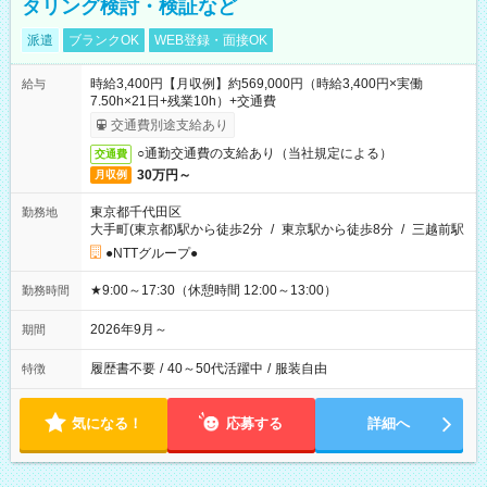
タリング検討・検証など
派遣
ブランクOK
WEB登録・面接OK
時給3,400円【月収例】約569,000円（時給3,400円×実働
給与
7.50h×21日+残業10h）+交通費
交通費別途支給あり
○通勤交通費の支給あり（当社規定による）
交通費
30万円～
月収例
東京都千代田区
勤務地
大手町(東京都)駅から徒歩2分
/
東京駅から徒歩8分
/
三越前駅
●NTTグループ●
★9:00～17:30（休憩時間 12:00～13:00）
勤務時間
2026年9月～
期間
履歴書不要
/
40～50代活躍中
/
服装自由
特徴
気になる！
応募する
詳細へ