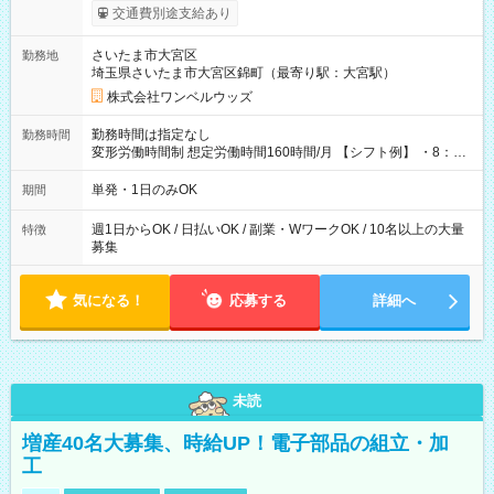
いOK！（規定あり） ┗働いたその日に現金GET♪ お仕事後はコ
交通費別途支給あり
ンビニATMから 日払い分を引き落とせます！ 【試用期間】試
用期間なし
さいたま市大宮区
勤務地
埼玉県さいたま市大宮区錦町（最寄り駅：大宮駅）
株式会社ワンベルウッズ
勤務時間は指定なし
勤務時間
変形労働時間制 想定労働時間160時間/月 【シフト例】 ・8：00
～21：00
単発・1日のみOK
期間
週1日からOK / 日払いOK / 副業・WワークOK / 10名以上の大量
特徴
募集
気になる！
応募する
詳細へ
未読
増産40名大募集、時給UP！電子部品の組立・加
工