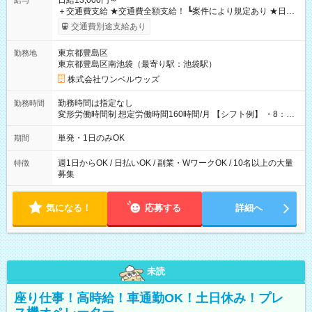
日給13,000円～
給与
＋交通費支給 ★交通費全額支給！ ┗案件により規定あり ★日払
いOK！（規定あり） ┗働いたその日に現金GET♪ お仕事後はコ
交通費別途支給あり
ンビニATMから 日払い分を引き落とせます！ 【試用期間】試
用期間なし
東京都豊島区
勤務地
東京都豊島区南池袋（最寄り駅：池袋駅）
株式会社ワンベルウッズ
勤務時間は指定なし
勤務時間
変形労働時間制 想定労働時間160時間/月 【シフト例】 ・8：00
～21：00
単発・1日のみOK
期間
週1日からOK / 日払いOK / 副業・WワークOK / 10名以上の大量
特徴
募集
気になる！
応募する
詳細へ
未読
座り仕事！高時給！車通勤OK！土日休み！プレ