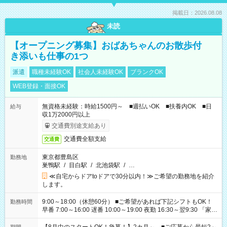
掲載日：2026.08.08
未読
【オープニング募集】おばあちゃんのお散歩付
き添いも仕事の1つ
派遣
職種未経験OK
社会人未経験OK
ブランクOK
WEB登録・面接OK
無資格未経験：時給1500円～ ■週払いOK ■扶養内OK ■日
給与
収1万2000円以上
交通費別途支給あり
交通費全額支給
交通費
東京都豊島区
勤務地
巣鴨駅
/
目白駅
/
北池袋駅
/
…
≪自宅からドアtoドアで30分以内！≫ご希望の勤務地を紹介
します。
9:00～18:00（休憩60分） ■ご希望があれば下記シフトもOK！
勤務時間
早番 7:00～16:00 遅番 10:00～19:00 夜勤 16:30～翌9:30 「家族
と休みを合わせたい」 「余裕を持って夕飯の準備がしたい」
「できれば残業はしたくない」 など、ご希望を教えてください