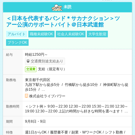
未読
＜日本を代表するバンド＊サカナクション＞ツ
アー公演のサポートバイト＠日本武道館
アルバイト
職種未経験OK
社会人未経験OK
大学生歓迎
ブランクOK
時給1250円～
給与
交通費別途支給あり
支給（規定有り）
交通費
東京都千代田区
勤務地
九段下駅から徒歩5分
/
竹橋駅から徒歩10分
/
神保町駅から徒
歩15分
/
…
株式会社ライブパワー
＜シフト例＞ 9:00～22:30 12:30～22:00 15:30～21:00 12:30～
勤務時間
19:00 12:30～22:00 上記の時間から好きな時間を選べます！ ※
時間は変更となる可能性があります
9月8日・9日
期間
週1日からOK
/
履歴書不要
/
副業・WワークOK
/
シフト勤務
/
特徴