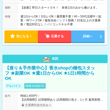
・13：00～22：00 ・22：00～翌6：00 など
【急募】即日スタートＯＫ！ 単発1日のみから働けます。
期間
週1日からOK
/
日払いOK
/
履歴書不要
/
40～50代活躍中
/
副
特徴
業・WワークOK
/
服装自由
/
シフト勤務
/
10名以上の大量募
集
/
電話対応なし
/
パソコンスキル不要
気になる！
応募する
詳細へ
未読
【座り＆手作業中心】香水shopの梱包スタッ
フ ★副業OK ★週1日からOK ★1日1時間から
OK
アルバイト
職種未経験OK
時給1,400円～
給与
【試用期間】試用期間あり 試用期間の長さ：1ヶ月 雇用形態、
給与は本採用時と同じです。
交通費別途支給あり