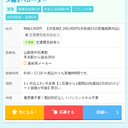
ス機オペレーター
派遣
職種未経験OK
社会人未経験OK
ブランクOK
WEB登録・面接OK
時給1350円 【月収例】260,000円(月収例21日実働残業代込)
給与
交通費別途支給あり
交通費支給有り
交通費
山梨県中巨摩郡
勤務地
常永駅から徒歩26分
素材系メーカー
8:00～17:10 ※表記のうち実働8時間です。
勤務時間
1ヶ月以上3ヶ月未満【ご応募から1週間以内(最短2日目)のスピ
期間
ード就業が可能】即日～
履歴書不要
/
電話対応なし
/
パソコンスキル不要
特徴
気になる！
応募する
詳細へ