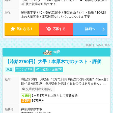
【8月中のスタートOK！急募！】2カ月～ ■ご応募から最短2～
期間
ね。 ※Wワーク希望の方へ 今ご覧のお仕事で希望する勤務時間
3日後に就業が可能です！
と、もう1つのお仕事の勤務時間。 合計で週40時間を超える場
合は応募できません。
履歴書不要
/
40～50代活躍中
/
服装自由
/
シフト勤務
/
10名以
特徴
上の大量募集
/
電話対応なし
/
パソコンスキル不要
気になる！
応募する
詳細へ
掲載日：2026.08.07
未読
【時給2750円】大手！本厚木でのテスト・評価
派遣
ブランクOK
WEB登録・面接OK
時給2750円 月収例 45万7188円 時給2750円×実働7h45m×週5
給与
日×4週+残業10h ※月収例を保証するものではありません。※給
与即受取りサービス利用可（利用条件有）
交通費別途支給あり
1ヶ月3万円を上限として実費支給
交通費
30万円～
月収例
神奈川県厚木市
勤務地