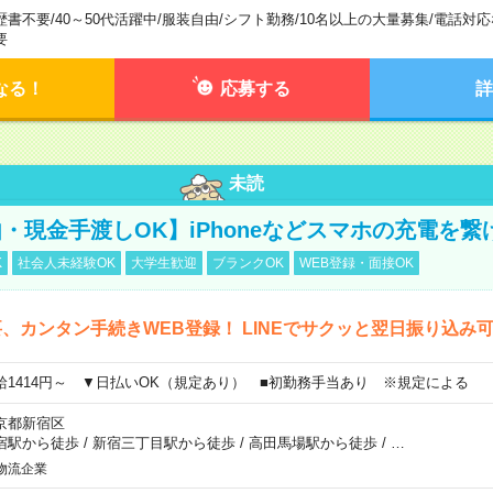
歴書不要
/
40～50代活躍中
/
服装自由
/
シフト勤務
/
10名以上の大量募集
/
電話対応
要
なる！
応募する
詳
未読
・現金手渡しOK】iPhoneなどスマホの充電を繋
K
社会人未経験OK
大学生歓迎
ブランクOK
WEB登録・面接OK
、カンタン手続きWEB登録！ LINEでサクッと翌日振り込み
給1414円～ ▼日払いOK（規定あり） ■初勤務手当あり ※規定による
京都新宿区
宿駅から徒歩
/
新宿三丁目駅から徒歩
/
高田馬場駅から徒歩
/
…
物流企業