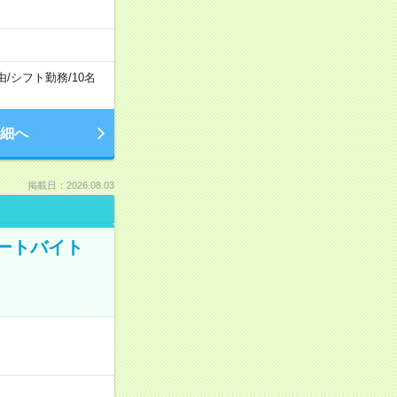
由
/
シフト勤務
/
10名
細へ
掲載日：2026.08.03
ートバイト