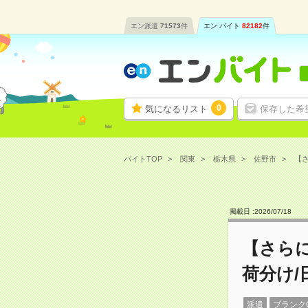
エン派遣
71573
件
エン バイト
82182
件
0
気になるリスト
保存した希
バイトTOP
関東
栃木県
佐野市
【さ
掲載日 :
2026
/
07
/
18
【さら
荷分け/
派遣
ブランク