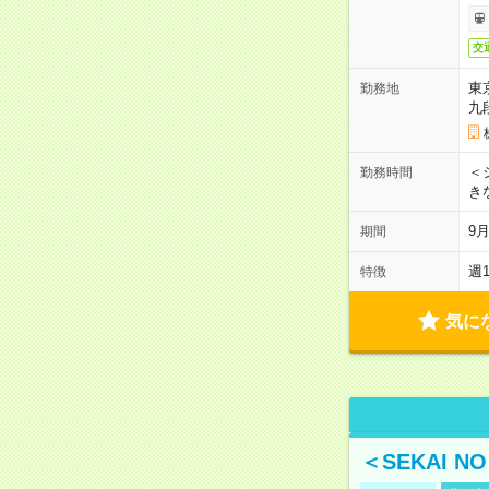
交
東
勤務地
九
＜シ
勤務時間
き
9
期間
週
特徴
気に
＜SEKAI 