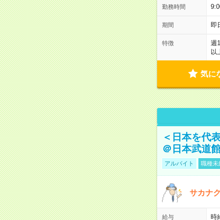
9:
勤務時間
即
期間
週
特徴
以
気に
＜日本を代
＠日本武道
アルバイト
職種未
サカナク
時
給与