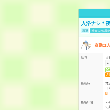
入浴ナシ＊夜
派遣
社会人未経験
夜勤は
日
給与
交
月
茨
勤務地
日
＜
勤務時間
て