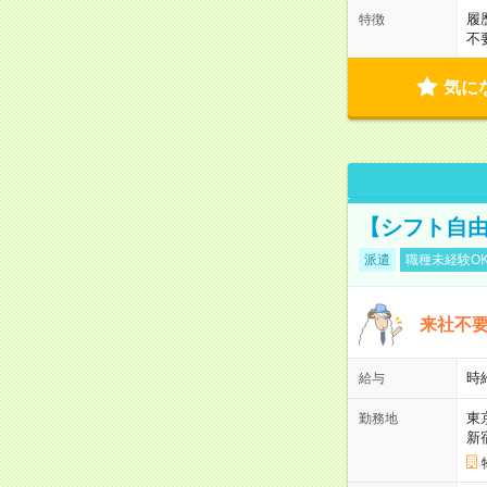
履
特徴
不
気に
【シフト自由
派遣
職種未経験O
来社不要
時
給与
東
勤務地
新