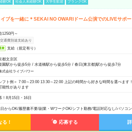
経験OK
社会人未経験OK
大学生歓迎
ブランクOK
イブを一緒に＊SEKAI NO OWARIドーム公演でのLIVEサポ
給1250円～
交通費別途支給あり
支給（規定有り）
通費
京都文京区
楽園駅から徒歩5分
/
水道橋駅から徒歩5分
/
春日(東京都)駅から徒歩7分
株式会社ライブパワー
シフト例＞ 7:00～23:00 13:30～22:00 上記の時間から好きな時間を選べま
可能性があります
募！8月15日・16日
1日からOK
/
履歴書不要
/
副業・WワークOK
/
シフト勤務
/
電話対応なし
/
パソコン
なる！
応募する
詳