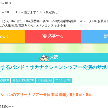
00～18:00
日～OK！ 1日～働けます＾＾（規定あり）
1日からOK
/
日払いOK
/
履歴書不要
/
40～50代活躍中
/
副業・WワークOK
/
服装自
上の大量募集
/
電話対応なし
/
パソコンスキル不要
なる！
応募する
詳
未読
表するバンド＊サカナクション＞ツアー公演のサポ
館
経験OK
社会人未経験OK
大学生歓迎
ブランクOK
ションのアリーナツアー＠日本武道館／9月8日～9日
給1250円～