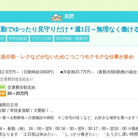
未読
勤でゆったり見守りだけ＊週1日～無理なく働け
OK
大学生歓迎
ブランクOK
WEB登録・面接OK
入浴介助・レクなどがないためこつこつモクモクな仕事が多め
収2.9万円～（日勤時給1650円） ■月収例23.7万円～（夜勤月8回勤務の場合
交通費別途支給あり
交通費全額支給
通費
20～25万円
収例
城県日立市
立駅
/
常陸多賀駅
/
大甕駅
/
…
＜選べる勤務地＞介護施設や病院 ※ご自宅の近くなど、お好きな場所を選べます
例＞ 夜勤（例） 16：00～翌9：00 16：30～翌9：30 17：00～翌10：00
異なります 「土日祝は休みたい」 「しっかり稼ぎたい」 「もう少し遅い時