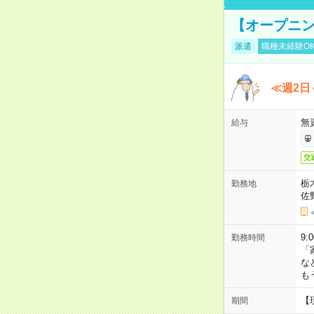
【オープニン
派遣
職種未経験O
≪週2日
無
給与
交
栃
勤務地
佐
9:
勤務時間
「
な
も
【
期間