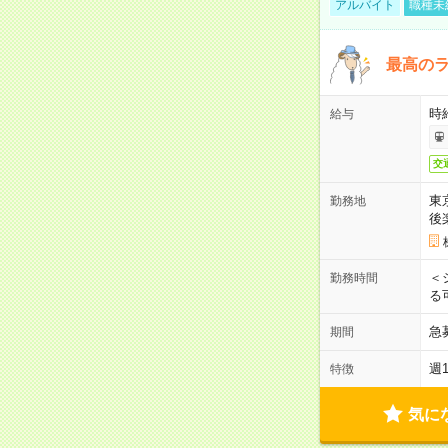
アルバイト
職種未
最高のラ
時
給与
交
東
勤務地
後
＜
勤務時間
る
急
期間
週
特徴
気に