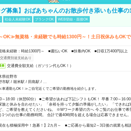
グ募集】おばあちゃんのお散歩付き添いも仕事の
K
社会人未経験OK
ブランクOK
WEB登録・面接OK
～OK≫無資格・未経験でも時給1300円～！土日祝休みもOK
資格未経験：時給1300円～ ■週払いOK ■扶養内OK ■日収1万400円以上
交通費別途支給あり
交通費全額支給（ガソリン代もOK！）
通費
木県佐野市
野市駅
/
堀米駅
/
田島駅
/
…
≪車通勤もOK！≫ご自宅近くでご希望の勤務地を紹介します。
00～18:00（休憩60分） ■ご希望があれば下記シフトもOK！ 早番 7:00～16:00 遅
家族と休みを合わせたい」 「余裕を持って夕飯の準備がしたい」 「できれば
ど、ご希望を教えてくださいね。 ※Wワーク希望の方へ 今ご覧のお仕事で希
う1つのお仕事の勤務時間。 合計で週40時間を超える場合は応募できません。
現在も積極採用中！急募！】2カ月～ ■ご応募から最短2～3日後の就業も相