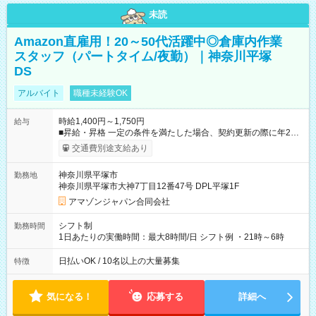
未読
Amazon直雇用！20～50代活躍中◎倉庫内作業
スタッフ（パートタイム/夜勤）｜神奈川平塚
DS
アルバイト
職種未経験OK
時給1,400円～1,750円
給与
■昇給・昇格 一定の条件を満たした場合、契約更新の際に年2回
まで昇給の機会があります。 ■正社員登用制度あり ※月末締/翌
交通費別途支給あり
月25日支払い ※時間外手当、別途支給 ※深夜割増賃金 (22:00～
翌5:00までは時給が25%UPします) ☆給与前払い制度有！
神奈川県平塚市
勤務地
☆Amazon直雇用で安定して働けます！ 【試用期間】試用期間
神奈川県平塚市大神7丁目12番47号 DPL平塚1F
あり 試用期間の長さ：1週間 雇用形態、給与は本採用時と同じ
です。
アマゾンジャパン合同会社
シフト制
勤務時間
1日あたりの実働時間：最大8時間/日 シフト例 ・21時～6時
日払いOK / 10名以上の大量募集
特徴
気になる！
応募する
詳細へ