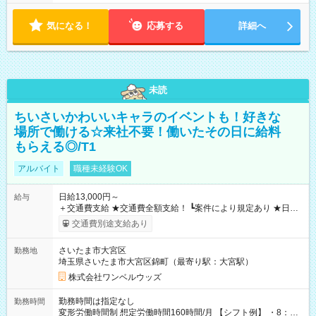
気になる！
応募する
詳細へ
未読
ちいさいかわいいキャラのイベントも！好きな
場所で働ける☆来社不要！働いたその日に給料
もらえる◎/T1
アルバイト
職種未経験OK
日給13,000円～
給与
＋交通費支給 ★交通費全額支給！ ┗案件により規定あり ★日払
いOK！（規定あり） ┗働いたその日に現金GET♪ お仕事後はコ
交通費別途支給あり
ンビニATMから 日払い分を引き落とせます！ 【試用期間】試
用期間なし
さいたま市大宮区
勤務地
埼玉県さいたま市大宮区錦町（最寄り駅：大宮駅）
株式会社ワンベルウッズ
勤務時間は指定なし
勤務時間
変形労働時間制 想定労働時間160時間/月 【シフト例】 ・8：00