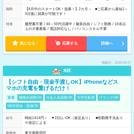
と休みを合わせたい」 「余裕を持って夕飯の準備がしたい」
「できれば残業はしたくない」 など、ご希望を教えてください
【8月中のスタートOK！急募！】2カ月～ ■ご応募から最短2～
期間
ね。 ※Wワーク希望の方へ 今ご覧のお仕事で希望する勤務時間
3日後に就業が可能です！
と、もう1つのお仕事の勤務時間。 合計で週40時間を超える場
合は応募できません。
履歴書不要
/
40～50代活躍中
/
服装自由
/
シフト勤務
/
10名以
特徴
上の大量募集
/
電話対応なし
/
パソコンスキル不要
気になる！
応募する
詳細へ
掲載日：2026.08.07
未読
【シフト自由・現金手渡しOK】iPhoneなどス
マホの充電を繋げるだけ！
派遣
職種未経験OK
社会人未経験OK
大学生歓迎
ブランクOK
WEB登録・面接OK
時給1414円～ ▼日払いOK（規定あり） ■初勤務手当あり
給与
※規定による
東京都新宿区
勤務地