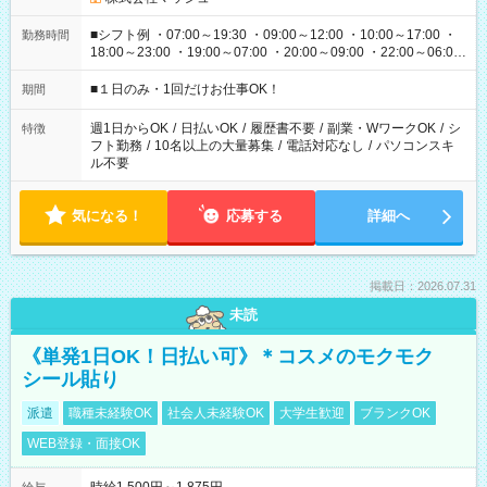
■シフト例 ・07:00～19:30 ・09:00～12:00 ・10:00～17:00 ・
勤務時間
18:00～23:00 ・19:00～07:00 ・20:00～09:00 ・22:00～06:00
etc ★最短で3時間で5,120円のお仕事から 15時間で2万円近く稼
げるお仕事も！ ご希望のお時間に合わせてご紹介！ ※シフトは
■１日のみ・1回だけお仕事OK！
期間
現場によって異なります。 ※勿論、休憩時間はあるのでご安心
ください！
週1日からOK
/
日払いOK
/
履歴書不要
/
副業・WワークOK
/
シ
特徴
フト勤務
/
10名以上の大量募集
/
電話対応なし
/
パソコンスキ
ル不要
気になる！
応募する
詳細へ
掲載日：2026.07.31
未読
《単発1日OK！日払い可》＊コスメのモクモク
シール貼り
派遣
職種未経験OK
社会人未経験OK
大学生歓迎
ブランクOK
WEB登録・面接OK