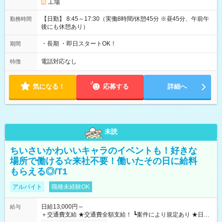
工場
【日勤】 8:45～17:30（実働8時間/休憩45分 ※昼45分、午前午
勤務時間
後にも休憩あり）
・長期 ・即日スタートOK！
期間
電話対応なし
特徴
気になる！
応募する
詳細へ
未読
ちいさいかわいいキャラのイベントも！好きな
場所で働ける☆来社不要！働いたその日に給料
もらえる◎/T1
アルバイト
職種未経験OK
日給13,000円～
給与
＋交通費支給 ★交通費全額支給！ ┗案件により規定あり ★日払