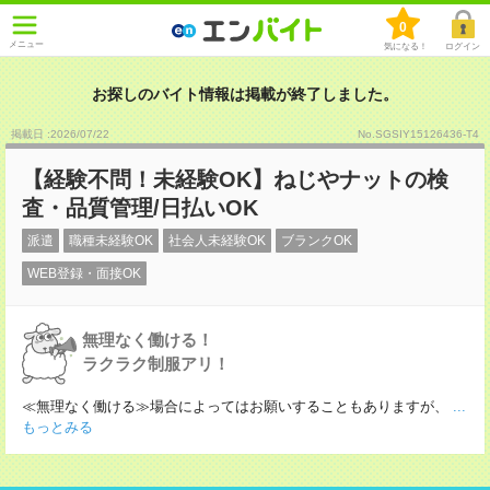
0
メニュー
気になる！
ログイン
お探しのバイト情報は掲載が終了しました。
掲載日 :2026
/
07
/
22
No.SGSIY15126436-T4
【経験不問！未経験OK】ねじやナットの検
査・品質管理/日払いOK
派遣
職種未経験OK
社会人未経験OK
ブランクOK
WEB登録・面接OK
無理なく働ける！
ラクラク制服アリ！
≪無理なく働ける≫場合によってはお願いすることもありますが、
...
もっとみる