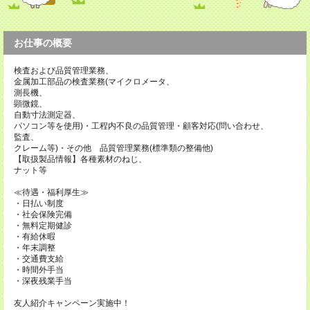
お仕事の概要
検査および品質管理業務、
金属加工部品の検査業務(マイクロメータ、
測長機、
顕微鏡、
自動寸法測定器、
パソコン等を使用)・工程内不良の品質管理・顧客対応(問い合わせ、
監査、
クレーム等)・その他 品質管理業務(標準類の整備他)
【取扱製品情報】各種素材のねじ、
ナット等
≪待遇・福利厚生≫
・日払い制度
・社会保険完備
・無料定期健診
・有給休暇
・年末調整
・交通費支給
・時間外手当
・深夜残業手当
友人紹介キャンペーン実施中！