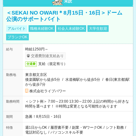
未読
＜SEKAI NO OWARI＊8月15日・16日＞ドーム
公演のサポートバイト
アルバイト
職種未経験OK
社会人未経験OK
大学生歓迎
ブランクOK
時給1250円～
給与
交通費別途支給あり
支給（規定有り）
交通費
東京都文京区
勤務地
後楽園駅から徒歩5分
/
水道橋駅から徒歩5分
/
春日(東京都)駅
から徒歩7分
株式会社ライブパワー
＜シフト例＞ 7:00～23:00 13:30～22:00 上記の時間から好きな
勤務時間
時間を選べます！ ※時間は変更となる可能性があります
急募！8月15日・16日
期間
週1日からOK
/
履歴書不要
/
副業・WワークOK
/
シフト勤務
/
特徴
電話対応なし
/
パソコンスキル不要