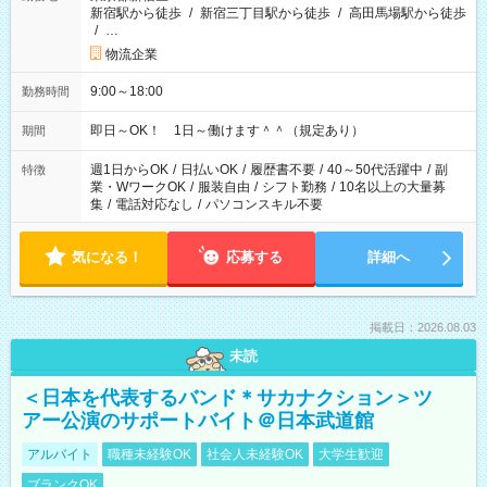
新宿駅から徒歩
/
新宿三丁目駅から徒歩
/
高田馬場駅から徒歩
/
…
物流企業
9:00～18:00
勤務時間
即日～OK！ 1日～働けます＾＾（規定あり）
期間
週1日からOK
/
日払いOK
/
履歴書不要
/
40～50代活躍中
/
副
特徴
業・WワークOK
/
服装自由
/
シフト勤務
/
10名以上の大量募
集
/
電話対応なし
/
パソコンスキル不要
気になる！
応募する
詳細へ
掲載日：2026.08.03
未読
＜日本を代表するバンド＊サカナクション＞ツ
アー公演のサポートバイト＠日本武道館
アルバイト
職種未経験OK
社会人未経験OK
大学生歓迎
ブランクOK