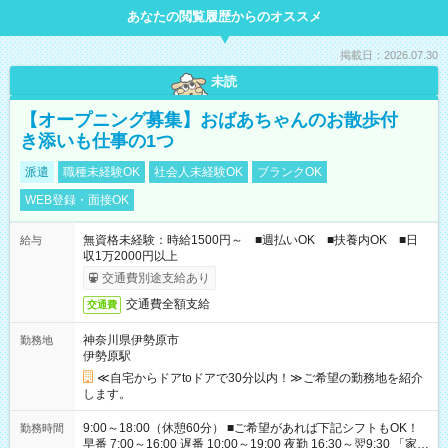
あなたの閲覧履歴からのオススメ
掲載日：2026.07.30
未読
【オープニング募集】おばあちゃんのお散歩付
き添いも仕事の1つ
派遣
職種未経験OK
社会人未経験OK
ブランクOK
WEB登録・面接OK
無資格未経験：時給1500円～ ■週払いOK ■扶養内OK ■日
給与
収1万2000円以上
交通費別途支給あり
交通費全額支給
交通費
神奈川県伊勢原市
勤務地
伊勢原駅
≪自宅からドアtoドアで30分以内！≫ご希望の勤務地を紹介
します。
9:00～18:00（休憩60分） ■ご希望があれば下記シフトもOK！
勤務時間
早番 7:00～16:00 遅番 10:00～19:00 夜勤 16:30～翌9:30 「家族