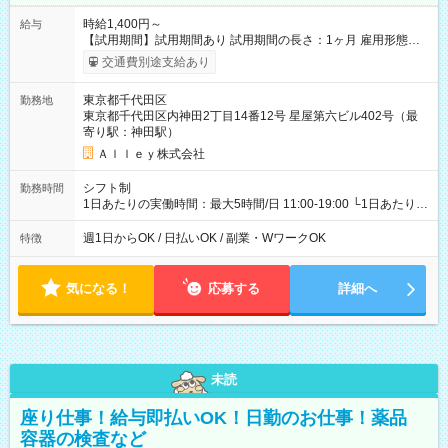
時給1,400円～
給与
【試用期間】試用期間あり 試用期間の長さ：1ヶ月 雇用形態、
給与は本採用時と同じです。
交通費別途支給あり
東京都千代田区
勤務地
東京都千代田区内神田2丁目14番12号 星屋第六ビル402号（最
寄り駅：神田駅）
Ａｌｌｅｙ株式会社
シフト制
勤務時間
1日あたりの実働時間：最大5時間/日 11:00-19:00 └1日あたりの
実働時間：1-5時間 └上記の時間帯内であれば、いつでも勤務可
能！ └平日・土曜日の中で、お好きな曜日でご勤務いただけま
週1日からOK / 日払いOK / 副業・WワークOK
特徴
す！ 【シフト例】 ・11:00～14:00 ・16:30～19:00 ・13:00～
18:00 などのように、自由な働き方が可能なお仕事です！
気になる！
応募する
詳細へ
未読
座り仕事！給与即払いOK！日勤のお仕事！薬品
容器の検査など