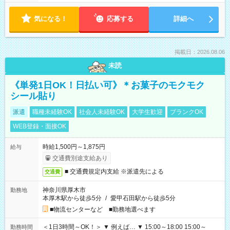
気になる！
応募する
詳細へ
掲載日：2026.08.06
未読
《単発1日OK！日払い可》＊お菓子のモクモク
シール貼り
派遣
職種未経験OK
社会人未経験OK
大学生歓迎
ブランクOK
WEB登録・面接OK
時給1,500円～1,875円
給与
交通費別途支給あり
■ 交通費規定内支給 ※派遣先による
交通費
神奈川県厚木市
勤務地
本厚木駅から徒歩5分
/
愛甲石田駅から徒歩5分
■物流センターなど ■勤務地選べます
＜1日3時間～OK！＞ ▼ 例えば… ▼ 15:00～18:00 15:00～
勤務時間