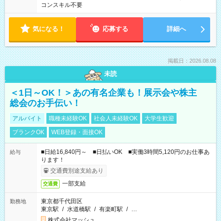
コンスキル不要
気になる！
応募する
詳細へ
掲載日：2026.08.08
未読
＜1日～OK！＞あの有名企業も！展示会や株主
総会のお手伝い！
アルバイト
職種未経験OK
社会人未経験OK
大学生歓迎
ブランクOK
WEB登録・面接OK
■日給16,840円～ ■日払いOK ■実働3時間5,120円のお仕事あ
給与
ります！
交通費別途支給あり
一部支給
交通費
東京都千代田区
勤務地
東京駅
/
水道橋駅
/
有楽町駅
/
…
株式会社マッシュ