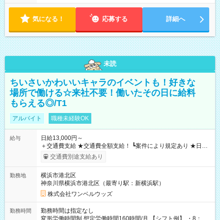
気になる！
応募する
詳細へ
未読
ちいさいかわいいキャラのイベントも！好きな
場所で働ける☆来社不要！働いたその日に給料
もらえる◎/T1
アルバイト
職種未経験OK
日給13,000円～
給与
＋交通費支給 ★交通費全額支給！ ┗案件により規定あり ★日払
いOK！（規定あり） ┗働いたその日に現金GET♪ お仕事後はコ
交通費別途支給あり
ンビニATMから 日払い分を引き落とせます！ 【試用期間】試
用期間なし
横浜市港北区
勤務地
神奈川県横浜市港北区（最寄り駅：新横浜駅）
株式会社ワンベルウッズ
勤務時間は指定なし
勤務時間
変形労働時間制 想定労働時間160時間/月 【シフト例】 ・8：00