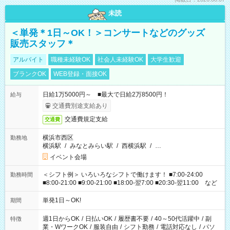
未読
＜単発＊1日～OK！＞コンサートなどのグッズ
販売スタッフ＊
アルバイト
職種未経験OK
社会人未経験OK
大学生歓迎
ブランクOK
WEB登録・面接OK
日給1万5000円～ ■最大で日給2万8500円！
給与
交通費別途支給あり
交通費規定支給
交通費
横浜市西区
勤務地
横浜駅
/
みなとみらい駅
/
西横浜駅
/
…
イベント会場
＜シフト例＞ いろいろなシフトで働けます！ ■7:00-24:00
勤務時間
■8:00-21:00 ■9:00-21:00 ■18:00-翌7:00 ■20:30-翌11:00 など
単発1日～OK!
期間
週1日からOK
/
日払いOK
/
履歴書不要
/
40～50代活躍中
/
副
特徴
業・WワークOK
/
服装自由
/
シフト勤務
/
電話対応なし
/
パソ