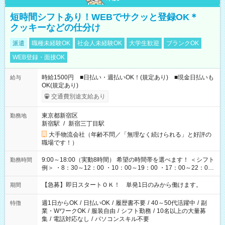
短時間シフトあり！WEBでサクッと登録OK＊
クッキーなどの仕分け
派遣
職種未経験OK
社会人未経験OK
大学生歓迎
ブランクOK
WEB登録・面接OK
時給1500円 ■日払い・週払いOK！(規定あり) ■現金日払いも
給与
OK(規定あり)
交通費別途支給あり
東京都新宿区
勤務地
新宿駅
/
新宿三丁目駅
大手物流会社（年齢不問／「無理なく続けられる」と好評の
職場です！）
9:00～18:00（実動8時間） 希望の時間帯を選べます！ ＜シフト
勤務時間
例＞ ・8：30～12：00 ・10：00～19：00 ・17：00～22：00
・13：00～22：00 ・22：00～翌6：00 など
【急募】即日スタートＯＫ！ 単発1日のみから働けます。
期間
週1日からOK
/
日払いOK
/
履歴書不要
/
40～50代活躍中
/
副
特徴
業・WワークOK
/
服装自由
/
シフト勤務
/
10名以上の大量募
集
/
電話対応なし
/
パソコンスキル不要