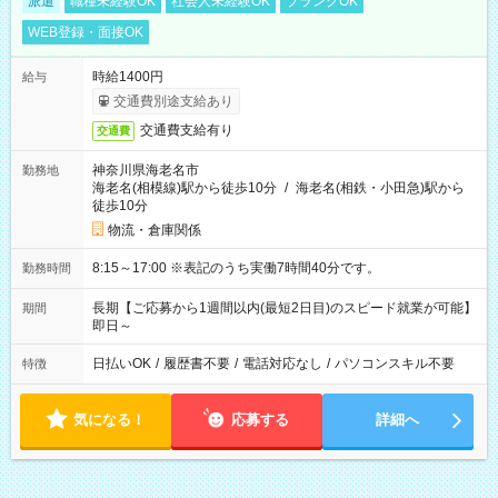
派遣
職種未経験OK
社会人未経験OK
ブランクOK
WEB登録・面接OK
時給1400円
給与
交通費別途支給あり
交通費支給有り
交通費
神奈川県海老名市
勤務地
海老名(相模線)駅から徒歩10分
/
海老名(相鉄・小田急)駅から
徒歩10分
物流・倉庫関係
8:15～17:00 ※表記のうち実働7時間40分です。
勤務時間
長期【ご応募から1週間以内(最短2日目)のスピード就業が可能】
期間
即日～
日払いOK
/
履歴書不要
/
電話対応なし
/
パソコンスキル不要
特徴
気になる！
応募する
詳細へ