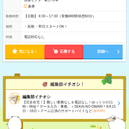
流通センター駅から車
倉庫
【日勤】 8:30～17:30（実働8時間/休憩60分）
勤務時間
・長期 ・即日スタートOK！
期間
電話対応なし
特徴
気になる！
応募する
詳細へ
編集部イチオシ
【完全在宅！】難しい業務なし＆電話なし！ゆっくりの11
時～時短＊データ入力・事務、＜SEKAI NO OWARI＊8月15
日・16日＞ドーム公演のサポートバイトなど
(8/7UP!)