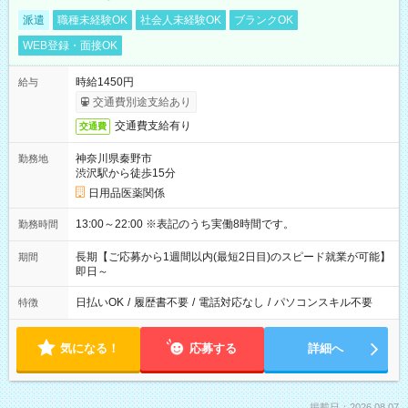
派遣
職種未経験OK
社会人未経験OK
ブランクOK
WEB登録・面接OK
時給1450円
給与
交通費別途支給あり
交通費支給有り
交通費
神奈川県秦野市
勤務地
渋沢駅から徒歩15分
日用品医薬関係
13:00～22:00 ※表記のうち実働8時間です。
勤務時間
長期【ご応募から1週間以内(最短2日目)のスピード就業が可能】
期間
即日～
日払いOK
/
履歴書不要
/
電話対応なし
/
パソコンスキル不要
特徴
気になる！
応募する
詳細へ
掲載日：2026.08.07