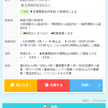
時給1,500円～1,875円
給与
交通費別途支給あり
■ 交通費規定内支給 ※派遣先による
交通費
神奈川県小田原市
勤務地
小田原駅から徒歩5分
/
鴨宮駅から徒歩5分
/
国府津駅から徒
歩5分
/
…
■物流センターなど ■勤務地選べます
＜1日3時間～OK！＞ ▼ 例えば… ▼ 15:00～18:00 15:00～
勤務時間
22:00 17:00～22:00 など こちら以外の時間もお気軽にご相談く
ださい！
単発1日～！ ★勤務開始日や期間はお気軽にご相談くださ
期間
い！ ＃8月～ ＃9月～
週1日からOK
/
日払いOK
/
履歴書不要
/
40～50代活躍中
/
副
特徴
業・WワークOK
/
服装自由
/
シフト勤務
/
10名以上の大量募
集
/
電話対応なし
/
パソコンスキル不要
気になる！
応募する
詳細へ
掲載日：2026.08.09
未読