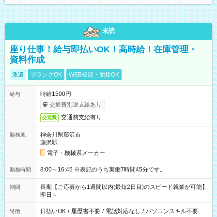
未読
座り仕事！給与即払いOK！高時給！在庫管理・
資料作成
派遣
ブランクOK
WEB登録・面接OK
時給1500円
給与
交通費別途支給あり
交通費支給有り
交通費
神奈川県藤沢市
勤務地
藤沢駅
電子・機械系メーカー
8:00～16:45 ※表記のうち実働7時間45分です。
勤務時間
長期【ご応募から1週間以内(最短2日目)のスピード就業が可能】
期間
即日～
日払いOK
/
履歴書不要
/
電話対応なし
/
パソコンスキル不要
特徴