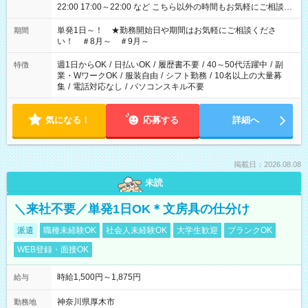
22:00 17:00～22:00 など こちら以外の時間もお気軽にご相談く
ださい！
単発1日～！ ★勤務開始日や期間はお気軽にご相談くださ
期間
い！ ＃8月～ ＃9月～
週1日からOK
/
日払いOK
/
履歴書不要
/
40～50代活躍中
/
副
特徴
業・WワークOK
/
服装自由
/
シフト勤務
/
10名以上の大量募
集
/
電話対応なし
/
パソコンスキル不要
気になる！
応募する
詳細へ
掲載日：2026.08.08
未読
＼来社不要／単発1日OK＊文房具の仕分け
派遣
職種未経験OK
社会人未経験OK
大学生歓迎
ブランクOK
WEB登録・面接OK
時給1,500円～1,875円
給与
神奈川県厚木市
勤務地