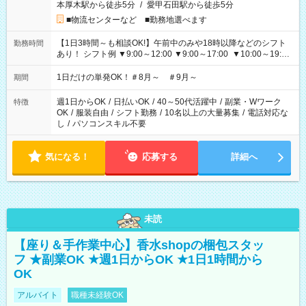
本厚木駅から徒歩5分
/
愛甲石田駅から徒歩5分
■物流センターなど ■勤務地選べます
【1日3時間～も相談OK!】午前中のみや18時以降などのシフト
勤務時間
あり！ シフト例 ▼9:00～12:00 ▼9:00～17:00 ▼10:00～19:00
▼18:00～21:00
1日だけの単発OK！＃8月～ ＃9月～
期間
週1日からOK
/
日払いOK
/
40～50代活躍中
/
副業・Wワーク
特徴
OK
/
服装自由
/
シフト勤務
/
10名以上の大量募集
/
電話対応な
し
/
パソコンスキル不要
気になる！
応募する
詳細へ
未読
【座り＆手作業中心】香水shopの梱包スタッ
フ ★副業OK ★週1日からOK ★1日1時間から
OK
アルバイト
職種未経験OK