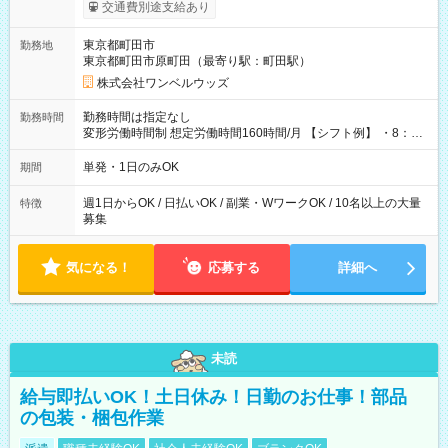
いOK！（規定あり） ┗働いたその日に現金GET♪ お仕事後はコ
交通費別途支給あり
ンビニATMから 日払い分を引き落とせます！ 【試用期間】試
用期間なし
東京都町田市
勤務地
東京都町田市原町田（最寄り駅：町田駅）
株式会社ワンベルウッズ
勤務時間は指定なし
勤務時間
変形労働時間制 想定労働時間160時間/月 【シフト例】 ・8：00
～21：00
単発・1日のみOK
期間
週1日からOK / 日払いOK / 副業・WワークOK / 10名以上の大量
特徴
募集
気になる！
応募する
詳細へ
未読
給与即払いOK！土日休み！日勤のお仕事！部品
の包装・梱包作業