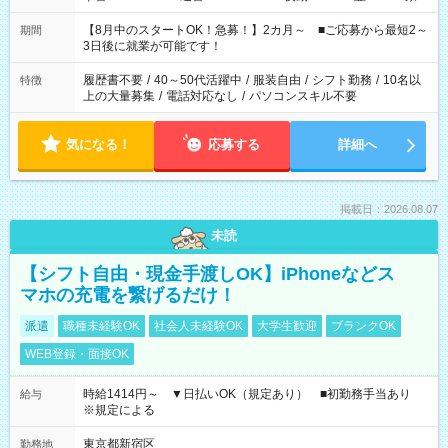
と休みを合わせたい」 「余裕を持って夕飯の準備がしたい」
「できれば残業はしたくない」 など、ご希望を教えてください
【8月中のスタートOK！急募！】2カ月～ ■ご応募から最短2～
期間
ね。 ※Wワーク希望の方へ 今ご覧のお仕事で希望する勤務時間
3日後に就業が可能です！
と、もう1つのお仕事の勤務時間。 合計で週40時間を超える場
合は応募できません。
履歴書不要
/
40～50代活躍中
/
服装自由
/
シフト勤務
/
10名以
特徴
上の大量募集
/
電話対応なし
/
パソコンスキル不要
気になる！
応募する
詳細へ
掲載日：2026.08.07
未読
【シフト自由・現金手渡しOK】iPhoneなどス
マホの充電を繋げるだけ！
派遣
職種未経験OK
社会人未経験OK
大学生歓迎
ブランクOK
WEB登録・面接OK
時給1414円～ ▼日払いOK（規定あり） ■初勤務手当あり
給与
※規定による
東京都新宿区
勤務地