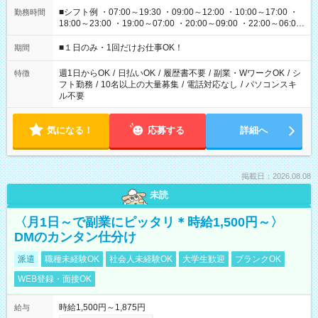
■シフト例 ・07:00～19:30 ・09:00～12:00 ・10:00～17:00 ・
勤務時間
18:00～23:00 ・19:00～07:00 ・20:00～09:00 ・22:00～06:00
etc ★最短で3時間で5,120円のお仕事から 15時間で2万円近く稼
げるお仕事も！ ご希望のお時間に合わせてご紹介！ ※シフトは
■１日のみ・1回だけお仕事OK！
期間
現場によって異なります。 ※勿論、休憩時間はあるのでご安心
ください！
週1日からOK
/
日払いOK
/
履歴書不要
/
副業・WワークOK
/
シ
特徴
フト勤務
/
10名以上の大量募集
/
電話対応なし
/
パソコンスキ
ル不要
気になる！
応募する
詳細へ
掲載日：2026.08.08
未読
〈月1日～で副業にピッタリ＊時給1,500円～〉
DMのカンタン仕分け
派遣
職種未経験OK
社会人未経験OK
大学生歓迎
ブランクOK
WEB登録・面接OK
時給1,500円～1,875円
給与