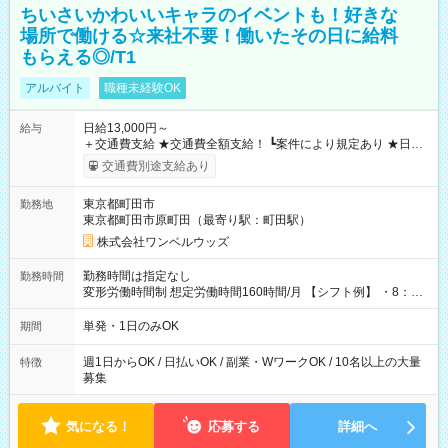
ちいさいかわいいキャラのイベントも！好きな
場所で働ける☆来社不要！働いたその日に給料
もらえる◎/T1
アルバイト
職種未経験OK
日給13,000円～
給与
＋交通費支給 ★交通費全額支給！ ┗案件により規定あり ★日払
いOK！（規定あり） ┗働いたその日に現金GET♪ お仕事後はコ
交通費別途支給あり
ンビニATMから 日払い分を引き落とせます！ 【試用期間】試
用期間なし
東京都町田市
勤務地
東京都町田市原町田（最寄り駅：町田駅）
株式会社ワンベルウッズ
勤務時間は指定なし
勤務時間
変形労働時間制 想定労働時間160時間/月 【シフト例】 ・8：00
～21：00
単発・1日のみOK
期間
週1日からOK / 日払いOK / 副業・WワークOK / 10名以上の大量
特徴
募集
気になる！
応募する
詳細へ