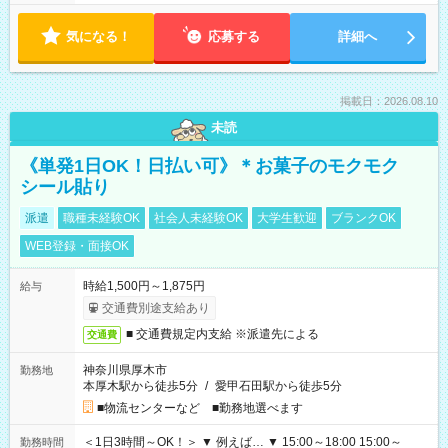
気になる！
応募する
詳細へ
掲載日：2026.08.10
未読
《単発1日OK！日払い可》＊お菓子のモクモク
シール貼り
派遣
職種未経験OK
社会人未経験OK
大学生歓迎
ブランクOK
WEB登録・面接OK
時給1,500円～1,875円
給与
交通費別途支給あり
■ 交通費規定内支給 ※派遣先による
交通費
神奈川県厚木市
勤務地
本厚木駅から徒歩5分
/
愛甲石田駅から徒歩5分
■物流センターなど ■勤務地選べます
＜1日3時間～OK！＞ ▼ 例えば… ▼ 15:00～18:00 15:00～
勤務時間