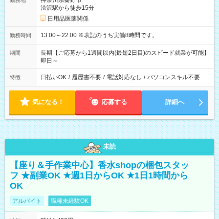
神奈川県秦野市
勤務地
渋沢駅から徒歩15分
日用品医薬関係
13:00～22:00 ※表記のうち実働8時間です。
勤務時間
長期【ご応募から1週間以内(最短2日目)のスピード就業が可能】
期間
即日～
日払いOK
/
履歴書不要
/
電話対応なし
/
パソコンスキル不要
特徴
気になる！
応募する
詳細へ
未読
【座り＆手作業中心】香水shopの梱包スタッ
フ ★副業OK ★週1日からOK ★1日1時間から
OK
アルバイト
職種未経験OK