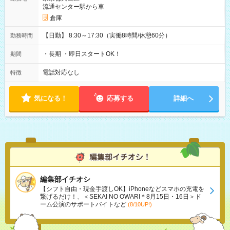
流通センター駅から車
倉庫
【日勤】 8:30～17:30（実働8時間/休憩60分）
勤務時間
・長期 ・即日スタートOK！
期間
電話対応なし
特徴
気になる！
応募する
詳細へ
編集部イチオシ
【シフト自由・現金手渡しOK】iPhoneなどスマホの充電を
繋げるだけ！、＜SEKAI NO OWARI＊8月15日・16日＞ド
ーム公演のサポートバイトなど
(8/10UP!)