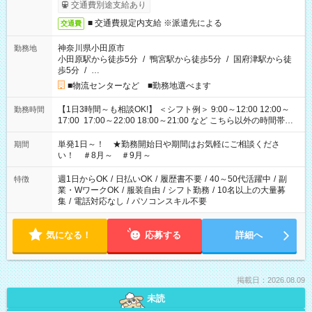
交通費別途支給あり
■ 交通費規定内支給 ※派遣先による
交通費
神奈川県小田原市
勤務地
小田原駅から徒歩5分
/
鴨宮駅から徒歩5分
/
国府津駅から徒
歩5分
/
…
■物流センターなど ■勤務地選べます
【1日3時間～も相談OK!】 ＜シフト例＞ 9:00～12:00 12:00～
勤務時間
17:00 17:00～22:00 18:00～21:00 など こちら以外の時間帯も
お気軽にご相談ください！
単発1日～！ ★勤務開始日や期間はお気軽にご相談くださ
期間
い！ ＃8月～ ＃9月～
週1日からOK
/
日払いOK
/
履歴書不要
/
40～50代活躍中
/
副
特徴
業・WワークOK
/
服装自由
/
シフト勤務
/
10名以上の大量募
集
/
電話対応なし
/
パソコンスキル不要
気になる！
応募する
詳細へ
掲載日：2026.08.09
未読