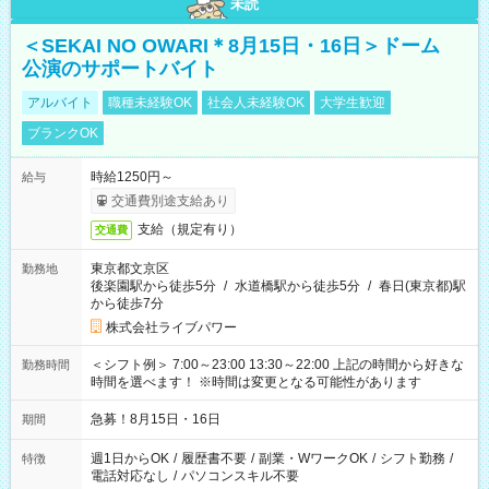
未読
＜SEKAI NO OWARI＊8月15日・16日＞ドーム
公演のサポートバイト
アルバイト
職種未経験OK
社会人未経験OK
大学生歓迎
ブランクOK
時給1250円～
給与
交通費別途支給あり
支給（規定有り）
交通費
東京都文京区
勤務地
後楽園駅から徒歩5分
/
水道橋駅から徒歩5分
/
春日(東京都)駅
から徒歩7分
株式会社ライブパワー
＜シフト例＞ 7:00～23:00 13:30～22:00 上記の時間から好きな
勤務時間
時間を選べます！ ※時間は変更となる可能性があります
急募！8月15日・16日
期間
週1日からOK
/
履歴書不要
/
副業・WワークOK
/
シフト勤務
/
特徴
電話対応なし
/
パソコンスキル不要