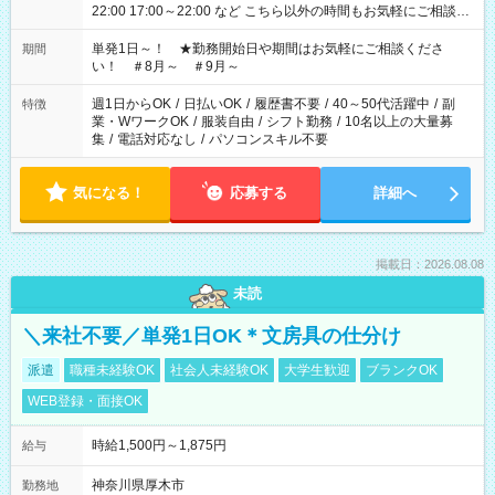
22:00 17:00～22:00 など こちら以外の時間もお気軽にご相談く
ださい！
単発1日～！ ★勤務開始日や期間はお気軽にご相談くださ
期間
い！ ＃8月～ ＃9月～
週1日からOK
/
日払いOK
/
履歴書不要
/
40～50代活躍中
/
副
特徴
業・WワークOK
/
服装自由
/
シフト勤務
/
10名以上の大量募
集
/
電話対応なし
/
パソコンスキル不要
気になる！
応募する
詳細へ
掲載日：2026.08.08
未読
＼来社不要／単発1日OK＊文房具の仕分け
派遣
職種未経験OK
社会人未経験OK
大学生歓迎
ブランクOK
WEB登録・面接OK
時給1,500円～1,875円
給与
神奈川県厚木市
勤務地