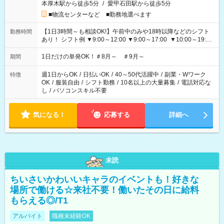
本厚木駅から徒歩5分
/
愛甲石田駅から徒歩5分
■物流センターなど ■勤務地選べます
【1日3時間～も相談OK!】午前中のみや18時以降などのシフト
勤務時間
あり！ シフト例 ▼9:00～12:00 ▼9:00～17:00 ▼10:00～19:00
▼18:00～21:00
1日だけの単発OK！＃8月～ ＃9月～
期間
週1日からOK
/
日払いOK
/
40～50代活躍中
/
副業・Wワーク
特徴
OK
/
服装自由
/
シフト勤務
/
10名以上の大量募集
/
電話対応な
し
/
パソコンスキル不要
気になる！
応募する
詳細へ
未読
ちいさいかわいいキャラのイベントも！好きな
場所で働ける☆来社不要！働いたその日に給料
もらえる◎/T1
アルバイト
職種未経験OK