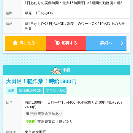
1日あたりの実働時間：最大15時間/日 ＜1週間の勤務例＞週3回
勤務 勤務：月・水・金 休み：火・木・土・日 好きな時にお仕事
可能です！ ※1日あたりの最大実働時間は日勤、夜勤共に勤務し
単発・1日のみOK
期間
た時間になります。
週1日からOK / 日払いOK / 副業・WワークOK / 10名以上の大量
特徴
募集
気になる！
応募する
詳細へ
未読
大田区！軽作業！時給1800円
派遣
職種未経験OK
ブランクOK
時給1800円 日額平均1万4400円/月額30万2400円/残込39万
給与
2400円
交通費別途支給あり
交通費支給（規定あり）
交通費
東京都大田区
勤務地