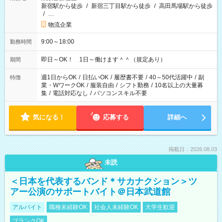
新宿駅から徒歩
/
新宿三丁目駅から徒歩
/
高田馬場駅から徒歩
/
…
物流企業
9:00～18:00
勤務時間
即日～OK！ 1日～働けます＾＾（規定あり）
期間
週1日からOK
/
日払いOK
/
履歴書不要
/
40～50代活躍中
/
副
特徴
業・WワークOK
/
服装自由
/
シフト勤務
/
10名以上の大量募
集
/
電話対応なし
/
パソコンスキル不要
気になる！
応募する
詳細へ
掲載日：2026.08.03
未読
＜日本を代表するバンド＊サカナクション＞ツ
アー公演のサポートバイト＠日本武道館
アルバイト
職種未経験OK
社会人未経験OK
大学生歓迎
ブランクOK