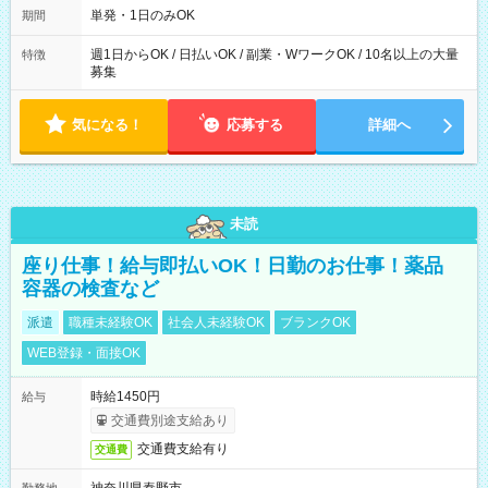
単発・1日のみOK
期間
週1日からOK / 日払いOK / 副業・WワークOK / 10名以上の大量
特徴
募集
気になる！
応募する
詳細へ
未読
座り仕事！給与即払いOK！日勤のお仕事！薬品
容器の検査など
派遣
職種未経験OK
社会人未経験OK
ブランクOK
WEB登録・面接OK
時給1450円
給与
交通費別途支給あり
交通費支給有り
交通費