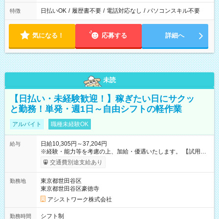
日払いOK
/
履歴書不要
/
電話対応なし
/
パソコンスキル不要
特徴
気になる！
応募する
詳細へ
未読
【日払い・未経験歓迎！】稼ぎたい日にサクッ
と勤務！単発・週1日～自由シフトの軽作業
アルバイト
職種未経験OK
日給10,305円～37,204円
給与
※経験・能力等を考慮の上、加給・優遇いたします。 【試用期
間】試用期間なし
交通費別途支給あり
東京都世田谷区
勤務地
東京都世田谷区豪徳寺
アシストワーク株式会社
シフト制
勤務時間