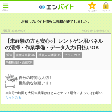
0
メニュー
気になる！
ログイン
お探しのバイト情報は掲載が終了しました。
掲載日 :2026
/
07
/
25
No.SGSIY23187853-T3
【未経験の方も安心○】レントゲン用パネル
の清掃・作業準備・データ入力/日払いOK
派遣
職種未経験OK
社会人未経験OK
ブランクOK
WEB登録・面接OK
自分の時間も大切！
機能的な制服アリ！
≪自分の時間も大切≫残業はほとんどナシ！場合によってはお願い
...
もっとみる