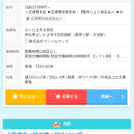
日給13,000円～
給与
＋交通費支給 ★交通費全額支給！ ┗案件により規定あり ★日払
いOK！（規定あり） ┗働いたその日に現金GET♪ お仕事後はコ
交通費別途支給あり
ンビニATMから 日払い分を引き落とせます！ 【試用期間】試
用期間なし
さいたま市大宮区
勤務地
埼玉県さいたま市大宮区錦町（最寄り駅：大宮駅）
株式会社ワンベルウッズ
勤務時間は指定なし
勤務時間
変形労働時間制 想定労働時間160時間/月 【シフト例】 ・8：00
～21：00
単発・1日のみOK
期間
週1日からOK / 日払いOK / 副業・WワークOK / 10名以上の大量
特徴
募集
気になる！
応募する
詳細へ
未読