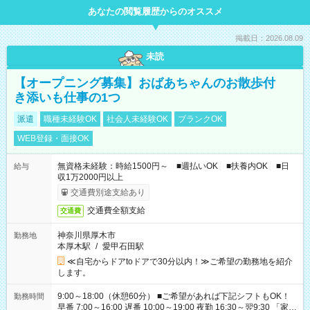
あなたの閲覧履歴からのオススメ
掲載日：2026.08.09
未読
【オープニング募集】おばあちゃんのお散歩付
き添いも仕事の1つ
派遣
職種未経験OK
社会人未経験OK
ブランクOK
WEB登録・面接OK
無資格未経験：時給1500円～ ■週払いOK ■扶養内OK ■日
給与
収1万2000円以上
交通費別途支給あり
交通費全額支給
交通費
神奈川県厚木市
勤務地
本厚木駅
/
愛甲石田駅
≪自宅からドアtoドアで30分以内！≫ご希望の勤務地を紹介
します。
9:00～18:00（休憩60分） ■ご希望があれば下記シフトもOK！
勤務時間
早番 7:00～16:00 遅番 10:00～19:00 夜勤 16:30～翌9:30 「家族