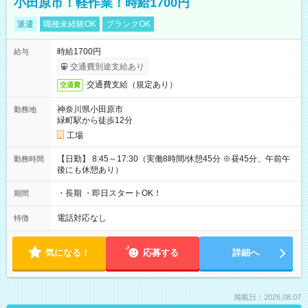
小田原市！軽作業！時給1700円
派遣
職種未経験OK
ブランクOK
時給1700円
給与
交通費別途支給あり
交通費支給（規定あり）
交通費
神奈川県小田原市
勤務地
緑町駅から徒歩12分
工場
【日勤】 8:45～17:30（実働8時間/休憩45分 ※昼45分、午前午
勤務時間
後にも休憩あり）
・長期 ・即日スタートOK！
期間
電話対応なし
特徴
気になる！
応募する
詳細へ
掲載日：2026.08.07