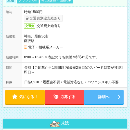
派遣
ブランクOK
WEB登録・面接OK
時給1500円
給与
交通費別途支給あり
交通費支給有り
交通費
神奈川県藤沢市
勤務地
藤沢駅
電子・機械系メーカー
8:00～16:45 ※表記のうち実働7時間45分です。
勤務時間
長期【ご応募から1週間以内(最短2日目)のスピード就業が可能】
期間
即日～
日払いOK
/
履歴書不要
/
電話対応なし
/
パソコンスキル不要
特徴
気になる！
応募する
詳細へ
未読