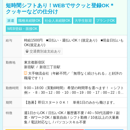
短時間シフトあり！WEBでサクッと登録OK＊
クッキーなどの仕分け
派遣
職種未経験OK
社会人未経験OK
大学生歓迎
ブランクOK
WEB登録・面接OK
時給1500円 ■日払い・週払いOK！(規定あり) ■現金日払いも
給与
OK(規定あり)
交通費別途支給あり
東京都新宿区
勤務地
新宿駅
/
新宿三丁目駅
大手物流会社（年齢不問／「無理なく続けられる」と好評の
職場です！）
9:00～18:00（実動8時間） 希望の時間帯を選べます！ ＜シフト
勤務時間
例＞ ・8：30～12：00 ・10：00～19：00 ・17：00～22：00
・13：00～22：00 ・22：00～翌6：00 など
【急募】即日スタートＯＫ！ 単発1日のみから働けます。
期間
週1日からOK
/
日払いOK
/
履歴書不要
/
40～50代活躍中
/
副
特徴
業・WワークOK
/
服装自由
/
シフト勤務
/
10名以上の大量募
集
/
電話対応なし
/
パソコンスキル不要