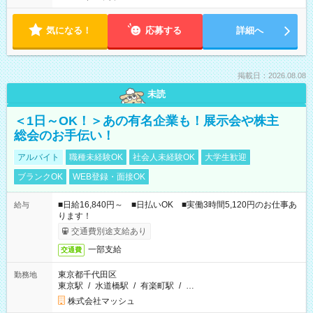
気になる！
応募する
詳細へ
掲載日：2026.08.08
未読
＜1日～OK！＞あの有名企業も！展示会や株主
総会のお手伝い！
アルバイト
職種未経験OK
社会人未経験OK
大学生歓迎
ブランクOK
WEB登録・面接OK
■日給16,840円～ ■日払いOK ■実働3時間5,120円のお仕事あ
給与
ります！
交通費別途支給あり
一部支給
交通費
東京都千代田区
勤務地
東京駅
/
水道橋駅
/
有楽町駅
/
…
株式会社マッシュ