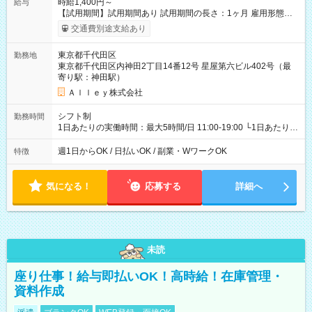
時給1,400円～
給与
【試用期間】試用期間あり 試用期間の長さ：1ヶ月 雇用形態、
給与は本採用時と同じです。
交通費別途支給あり
東京都千代田区
勤務地
東京都千代田区内神田2丁目14番12号 星屋第六ビル402号（最
寄り駅：神田駅）
Ａｌｌｅｙ株式会社
シフト制
勤務時間
1日あたりの実働時間：最大5時間/日 11:00-19:00 └1日あたりの
実働時間：1-5時間 └上記の時間帯内であれば、いつでも勤務可
能！ └平日・土曜日の中で、お好きな曜日でご勤務いただけま
週1日からOK / 日払いOK / 副業・WワークOK
特徴
す！ 【シフト例】 ・11:00～14:00 ・16:30～19:00 ・13:00～
18:00 などのように、自由な働き方が可能なお仕事です！
気になる！
応募する
詳細へ
未読
座り仕事！給与即払いOK！高時給！在庫管理・
資料作成