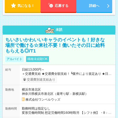
気になる！
応募する
詳細へ
未読
ちいさいかわいいキャラのイベントも！好きな
場所で働ける☆来社不要！働いたその日に給料
もらえる◎/T1
アルバイト
職種未経験OK
日給13,000円～
給与
＋交通費支給 ★交通費全額支給！ ┗案件により規定あり ★日払
いOK！（規定あり） ┗働いたその日に現金GET♪ お仕事後はコ
交通費別途支給あり
ンビニATMから 日払い分を引き落とせます！ 【試用期間】試
用期間なし
横浜市港北区
勤務地
神奈川県横浜市港北区（最寄り駅：新横浜駅）
株式会社ワンベルウッズ
勤務時間は指定なし
勤務時間
変形労働時間制 想定労働時間160時間/月 【シフト例】 ・8：00
～21：00