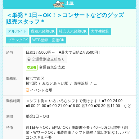
未読
＜単発＊1日～OK！＞コンサートなどのグッズ
販売スタッフ＊
アルバイト
職種未経験OK
社会人未経験OK
大学生歓迎
ブランクOK
WEB登録・面接OK
日給1万5000円～ ■最大で日給2万8500円！
給与
交通費別途支給あり
交通費規定支給
交通費
横浜市西区
勤務地
横浜駅
/
みなとみらい駅
/
西横浜駅
/
…
イベント会場
＜シフト例＞ いろいろなシフトで働けます！ ■7:00-24:00
勤務時間
■8:00-21:00 ■9:00-21:00 ■18:00-翌7:00 ■20:30-翌11:00 など
単発1日～OK!
期間
週1日からOK
/
日払いOK
/
履歴書不要
/
40～50代活躍中
/
副
特徴
業・WワークOK
/
服装自由
/
シフト勤務
/
電話対応なし
/
パソ
コンスキル不要