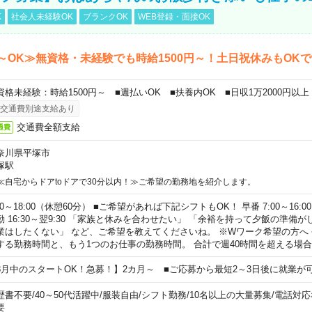
K
社会人未経験OK
ブランクOK
WEB登録・面接OK
～OK≫無資格・未経験でも時給1500円～！土日祝休みもOK
資格未経験：時給1500円～ ■週払いOK ■扶養内OK ■日収1万2000円以上
交通費別途支給あり
交通費全額支給
通費
奈川県平塚市
塚駅
≪自宅からドアtoドアで30分以内！≫ご希望の勤務地を紹介します。
00～18:00（休憩60分） ■ご希望があれば下記シフトもOK！ 早番 7:00～16:00 遅
勤 16:30～翌9:30 「家族と休みを合わせたい」 「余裕を持って夕飯の準備
業はしたくない」 など、ご希望を教えてくださいね。 ※Wワーク希望の方へ
する勤務時間と、もう1つのお仕事の勤務時間。 合計で週40時間を超える場
8月中のスタートOK！急募！】2カ月～ ■ご応募から最短2～3日後に就業が
歴書不要
/
40～50代活躍中
/
服装自由
/
シフト勤務
/
10名以上の大量募集
/
電話対応
要