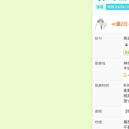
派遣
職種未経験O
≪週2日
無
給与
交
神
勤務地
平
9:
勤務時間
夜
残
望
【
期間
履
特徴
不