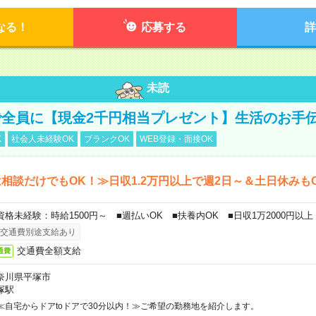
なる！
応募する
詳
未読
全員に【現金2千円相当プレゼント】生活のお手
K
社会人未経験OK
ブランクOK
WEB登録・面接OK
相談だけでもOK！≫日収1.2万円以上で週2日～＆土日休みも
資格未経験：時給1500円～ ■週払いOK ■扶養内OK ■日収1万2000円以上
交通費別途支給あり
交通費全額支給
通費
奈川県平塚市
塚駅
≪自宅からドアtoドアで30分以内！≫ご希望の勤務地を紹介します。