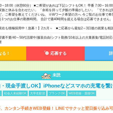
00～18:00（休憩60分） ■ご希望があれば下記シフトもOK！ 早番 7:00～16:00 遅
家族と休みを合わせたい」 「余裕を持って夕飯の準備がしたい」 「できれば
ど、ご希望を教えてくださいね。 ※Wワーク希望の方へ 今ご覧のお仕事で希
う1つのお仕事の勤務時間。 合計で週40時間を超える場合は応募できません。
現在も積極採用中！急募！】2カ月～ ■ご応募から最短2～3日後の就業も相
歴書不要
/
40～50代活躍中
/
服装自由
/
シフト勤務
/
10名以上の大量募集
/
電話対応
要
なる！
応募する
詳
未読
・現金手渡しOK】iPhoneなどスマホの充電を繋
K
社会人未経験OK
大学生歓迎
ブランクOK
WEB登録・面接OK
、カンタン手続きWEB登録！ LINEでサクッと翌日振り込み