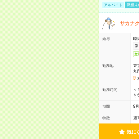
アルバイト
職種未
サカナク
時
給与
交
東
勤務地
九
＜シ
勤務時間
き
9
期間
週
特徴
気に