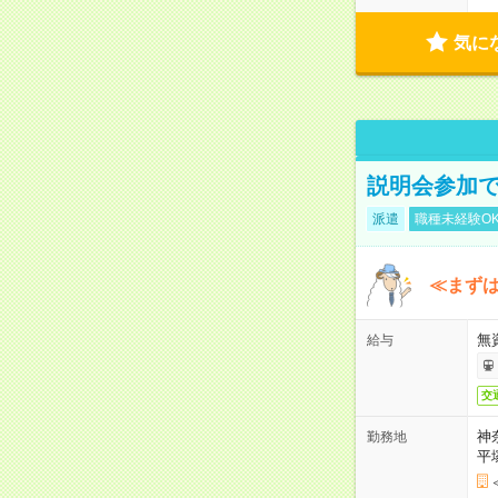
気に
説明会参加で
派遣
職種未経験O
≪まずは
無
給与
交
神
勤務地
平