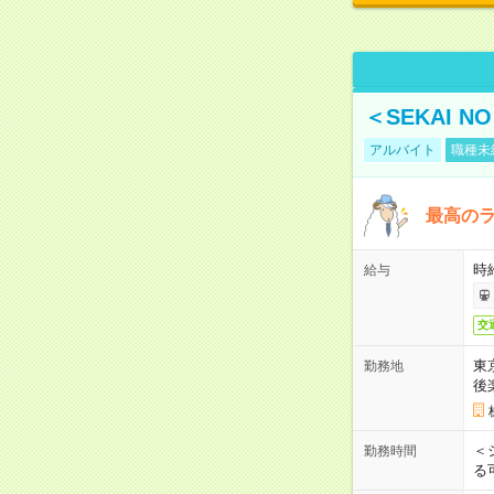
＜SEKAI 
アルバイト
職種未
最高のラ
時
給与
交
東
勤務地
後
＜
勤務時間
る