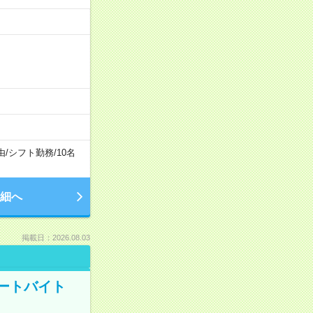
由
/
シフト勤務
/
10名
細へ
掲載日：2026.08.03
ートバイト