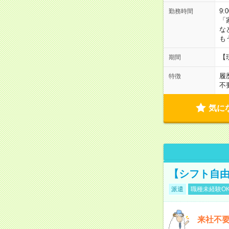
9:
勤務時間
「
な
も
【
期間
履
特徴
不
気に
【シフト自由
派遣
職種未経験O
来社不要