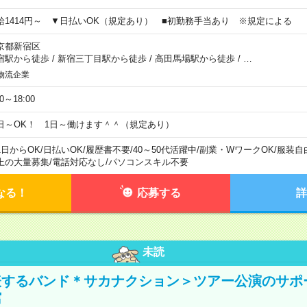
給1414円～ ▼日払いOK（規定あり） ■初勤務手当あり ※規定による
京都新宿区
宿駅から徒歩
/
新宿三丁目駅から徒歩
/
高田馬場駅から徒歩
/
…
物流企業
00～18:00
日～OK！ 1日～働けます＾＾（規定あり）
1日からOK
/
日払いOK
/
履歴書不要
/
40～50代活躍中
/
副業・WワークOK
/
服装自
上の大量募集
/
電話対応なし
/
パソコンスキル不要
なる！
応募する
詳
未読
表するバンド＊サカナクション＞ツアー公演のサポ
館