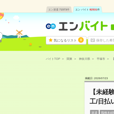
エン派遣
71573
件
エン バイト
82531
件
0
気になるリスト
保存した希
バイトTOP
関東
神奈川県
平塚市
【
掲載日 :
2026
/
07
/
23
【未経
工/日払
派遣
職種未経