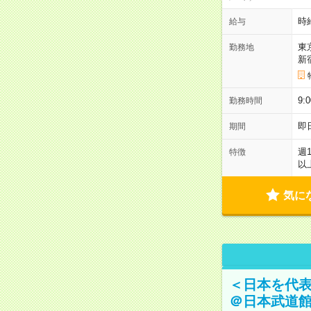
時
給与
東
勤務地
新
9:
勤務時間
即
期間
週
特徴
以
気に
＜日本を代
＠日本武道