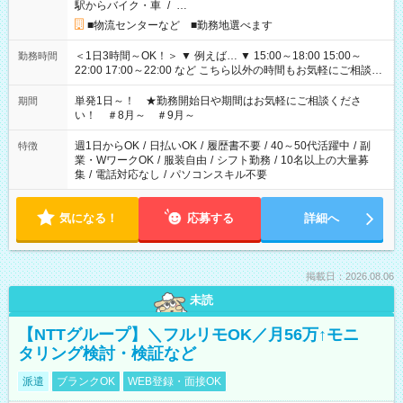
駅からバイク・車
/
…
■物流センターなど ■勤務地選べます
＜1日3時間～OK！＞ ▼ 例えば… ▼ 15:00～18:00 15:00～
勤務時間
22:00 17:00～22:00 など こちら以外の時間もお気軽にご相談く
ださい！
単発1日～！ ★勤務開始日や期間はお気軽にご相談くださ
期間
い！ ＃8月～ ＃9月～
週1日からOK
/
日払いOK
/
履歴書不要
/
40～50代活躍中
/
副
特徴
業・WワークOK
/
服装自由
/
シフト勤務
/
10名以上の大量募
集
/
電話対応なし
/
パソコンスキル不要
気になる！
応募する
詳細へ
掲載日：2026.08.06
未読
【NTTグループ】＼フルリモOK／月56万↑モニ
タリング検討・検証など
派遣
ブランクOK
WEB登録・面接OK