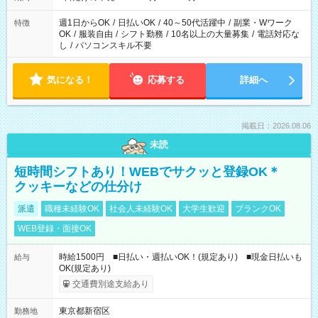
週1日からOK
/
日払いOK
/
40～50代活躍中
/
副業・Wワーク
特徴
OK
/
服装自由
/
シフト勤務
/
10名以上の大量募集
/
電話対応な
し
/
パソコンスキル不要
気になる！
応募する
詳細へ
掲載日：2026.08.06
未読
短時間シフトあり！WEBでサクッと登録OK＊
クッキーなどの仕分け
派遣
職種未経験OK
社会人未経験OK
大学生歓迎
ブランクOK
WEB登録・面接OK
時給1500円 ■日払い・週払いOK！(規定あり) ■現金日払いも
給与
OK(規定あり)
交通費別途支給あり
東京都新宿区
勤務地