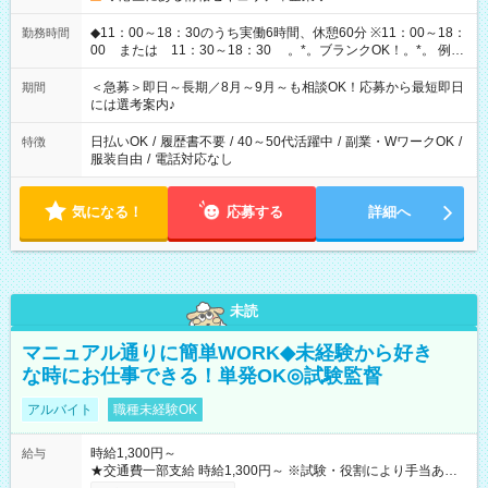
◆11：00～18：30のうち実働6時間、休憩60分 ※11：00～18：
勤務時間
00 または 11：30～18：30 。*。ブランクOK！。*。 例え
ば前職が、 在宅/財団法人/事務/コールセンター/受付/販売/カフェ
スタッフ スイーツ販売/ホテルフロント/化粧品販売/など 様々な
＜急募＞即日～長期／8月～9月～も相談OK！応募から最短即日
期間
業界から入社して活躍されています♪
には選考案内♪
日払いOK
/
履歴書不要
/
40～50代活躍中
/
副業・WワークOK
/
特徴
服装自由
/
電話対応なし
気になる！
応募する
詳細へ
未読
マニュアル通りに簡単WORK◆未経験から好き
な時にお仕事できる！単発OK◎試験監督
アルバイト
職種未経験OK
時給1,300円～
給与
★交通費一部支給 時給1,300円～ ※試験・役割により手当あり