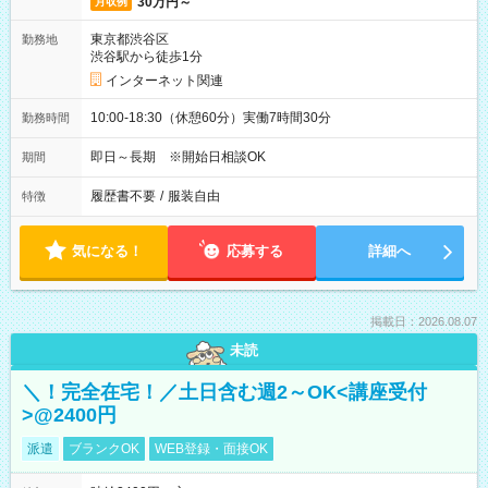
30万円～
月収例
東京都渋谷区
勤務地
渋谷駅から徒歩1分
インターネット関連
10:00-18:30（休憩60分）実働7時間30分
勤務時間
即日～長期 ※開始日相談OK
期間
履歴書不要
/
服装自由
特徴
気になる！
応募する
詳細へ
掲載日：2026.08.07
未読
＼！完全在宅！／土日含む週2～OK<講座受付
>@2400円
派遣
ブランクOK
WEB登録・面接OK