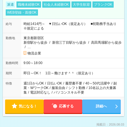
派遣
職種未経験OK
社会人未経験OK
大学生歓迎
ブランクOK
WEB登録・面接OK
時給1414円～ ▼日払いOK（規定あり） ■初勤務手当あり
給与
※規定による
東京都新宿区
勤務地
新宿駅から徒歩
/
新宿三丁目駅から徒歩
/
高田馬場駅から徒歩
/
…
物流企業
9:00～18:00
勤務時間
即日～OK！ 1日～働けます＾＾（規定あり）
期間
週1日からOK
/
日払いOK
/
履歴書不要
/
40～50代活躍中
/
副
特徴
業・WワークOK
/
服装自由
/
シフト勤務
/
10名以上の大量募
集
/
電話対応なし
/
パソコンスキル不要
気になる！
応募する
詳細へ
掲載日：2026.08.03