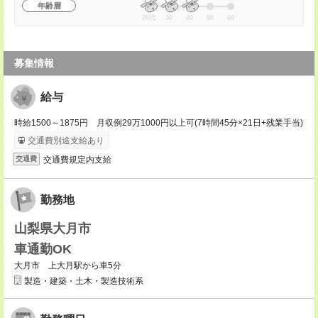
年齢層
20代
30
40
50
60
募集情報
給与
時給1500～1875円 月収例29万1000円以上可(7時間45分×21日+残業手当)
交通費別途支給あり
交通費規定内支給
交通費
勤務地
山梨県大月市
車通勤OK
大月市 上大月駅から車5分
製造・建築・土木・製造技術系