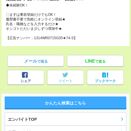
◆未経験OK！
〇まずは事前登録だけでもOK！
履歴書不要で気軽にオンライン登録★
氏名・職種などを入力するだけ★
オシゴトただいま少しずつ増加中★
【広告ナンバー：1314WR0715G35★74-S】
メール
LINE
で送る
で送る
シェア
ツイート
ブックマーク
かんたん検索はこちら
エンバイトTOP