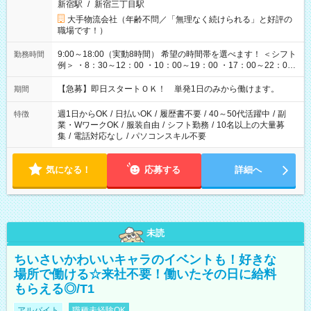
新宿駅
/
新宿三丁目駅
大手物流会社（年齢不問／「無理なく続けられる」と好評の
職場です！）
9:00～18:00（実動8時間） 希望の時間帯を選べます！ ＜シフト
勤務時間
例＞ ・8：30～12：00 ・10：00～19：00 ・17：00～22：00
・13：00～22：00 ・22：00～翌6：00 など
【急募】即日スタートＯＫ！ 単発1日のみから働けます。
期間
週1日からOK
/
日払いOK
/
履歴書不要
/
40～50代活躍中
/
副
特徴
業・WワークOK
/
服装自由
/
シフト勤務
/
10名以上の大量募
集
/
電話対応なし
/
パソコンスキル不要
気になる！
応募する
詳細へ
未読
ちいさいかわいいキャラのイベントも！好きな
場所で働ける☆来社不要！働いたその日に給料
もらえる◎/T1
アルバイト
職種未経験OK