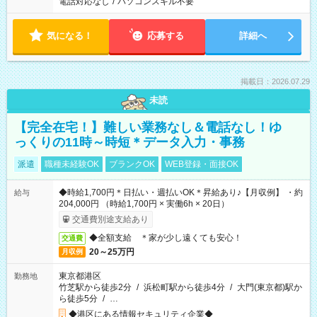
電話対応なし
/
パソコンスキル不要
気になる！
応募する
詳細へ
掲載日：2026.07.29
未読
【完全在宅！】難しい業務なし＆電話なし！ゆ
っくりの11時～時短＊データ入力・事務
派遣
職種未経験OK
ブランクOK
WEB登録・面接OK
◆時給1,700円＊日払い・週払いOK＊昇給あり♪【月収例】 ・約
給与
204,000円 （時給1,700円 × 実働6h × 20日）
交通費別途支給あり
◆全額支給 ＊家が少し遠くても安心！
交通費
20～25万円
月収例
東京都港区
勤務地
竹芝駅から徒歩2分
/
浜松町駅から徒歩4分
/
大門(東京都)駅か
ら徒歩5分
/
…
◆港区にある情報セキュリティ企業◆