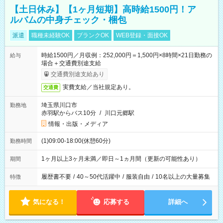
【土日休み】【1ヶ月短期】高時給1500円！ア
ルバムの中身チェック・梱包
派遣
職種未経験OK
ブランクOK
WEB登録・面接OK
時給1500円／月収例：252,000円＝1,500円×8時間×21日勤務の
給与
場合＋交通費別途支給
交通費別途支給あり
実費支給／当社規定あり。
交通費
埼玉県川口市
勤務地
赤羽駅からバス10分
/
川口元郷駅
情報・出版・メディア
(1)09:00-18:00(休憩60分)
勤務時間
1ヶ月以上3ヶ月未満／即日～1ヵ月間（更新の可能性あり）
期間
履歴書不要
/
40～50代活躍中
/
服装自由
/
10名以上の大量募集
特徴
気になる！
応募する
詳細へ