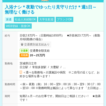
入浴ナシ＊夜勤でゆったり見守りだけ＊週1日～
無理なく働ける
派遣
社会人未経験OK
大学生歓迎
ブランクOK
WEB登録・面接OK
日収2.9万円～（日勤時給1650円） ■月収例23.7万円～（夜勤
給与
月8回勤務の場合）
交通費別途支給あり
交通費全額支給
交通費
20～25万円
月収例
茨城県日立市
勤務地
日立駅
/
常陸多賀駅
/
大甕駅
/
…
＜選べる勤務地＞介護施設や病院 ※ご自宅の近くなど、お
好きな場所を選べます！
＜例＞ 夜勤（例） 16：00～翌9：00 16：30～翌9：30 17：00
勤務時間
～翌10：00 ※勤務時間は施設によって異なります 「土日祝は休
みたい」 「しっかり稼ぎたい」 「もう少し遅い時間から始めた
い」など ご希望にあったお仕事をご案内いたします。 ※未経験
短期2ヵ月～のお仕事です。開始日はご相談ください！ ★急募
期間
の方の場合は1～2ヶ月間は日中での仕事を経験いただき、 お
です！
仕事に慣れてからの夜勤になります。 ★家庭の都合でお休みが