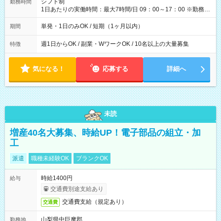
シフト制
勤務時間
1日あたりの実働時間：最大7時間/日 09：00～17：00 ※勤務時
間は 試験により異なります。
単発・1日のみOK / 短期（1ヶ月以内）
期間
週1日からOK / 副業・WワークOK / 10名以上の大量募集
特徴
気になる！
応募する
詳細へ
未読
増産40名大募集、時給UP！電子部品の組立・加
工
派遣
職種未経験OK
ブランクOK
時給1400円
給与
交通費別途支給あり
交通費支給（規定あり）
交通費
山梨県中巨摩郡
勤務地