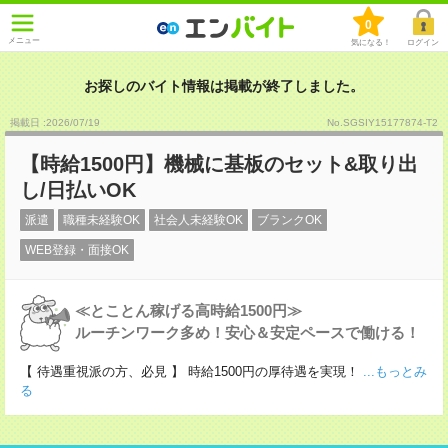
0
メニュー
気になる！
ログイン
お探しのバイト情報は掲載が終了しました。
掲載日 :2026
/
07
/
19
No.SGSIY15177874-T2
【時給1500円】機械に基板のセット&取り出
し/日払いOK
派遣
職種未経験OK
社会人未経験OK
ブランクOK
WEB登録・面接OK
≪とことん稼げる高時給1500円≫
ルーチンワーク多め！安心＆安定ペースで働ける！
【 待遇重視派の方、必見 】 時給1500円の厚待遇を実現！
...もっとみ
る