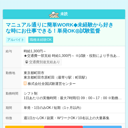
未読
マニュアル通りに簡単WORK◆未経験から好き
な時にお仕事できる！単発OK◎試験監督
アルバイト
職種未経験OK
時給1,300円～
給与
★交通費一部支給 時給1,300円～ ※試験・役割により手当あり
※勤務回数により昇給あり 【即給（前払い）オプションあ
交通費別途支給あり
り！】 希望される場合、勤務から1週間ほどで給与の一部を受け
取れます。 ※手数料418円がかかります。 【過去試験日の収入
東京都町田市
勤務地
例】 ・河合塾模擬試験 8:30～17:30（休憩1時間） 時給1,300円
東京都町田市原町田（最寄り駅：町田駅）
×8時間＝日収10,400円＋交通費 ※当日の役割により時給＋100
円の場合あり ・国家試験 7:00～13:30（休憩なし） 時給1,300
株式会社全国試験運営センター
円（役割手当＋100円）×6時間＝日収8,400円＋交通費 【試用期
間】試用期間なし
シフト制
勤務時間
1日あたりの実働時間：最大7時間/日 09：00～17：00 ※勤務時
間は 試験により異なります。
単発・1日のみOK / 短期（1ヶ月以内）
期間
週1日からOK / 副業・WワークOK / 10名以上の大量募集
特徴