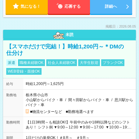
気になる！
応募する
詳細へ
掲載日：2026.08.05
未読
【スマホだけで完結！】時給1,200円～＊DMの
仕分け
派遣
職種未経験OK
社会人未経験OK
大学生歓迎
ブランクOK
WEB登録・面接OK
時給1,200円～1,625円
給与
栃木県小山市
勤務地
小山駅からバイク・車
/
間々田駅からバイク・車
/
思川駅から
バイク・車
■物流センターなど ■勤務地選べます
【1日3時間～も相談OK!】午前中のみや18時以降などのシフト
勤務時間
あり！ シフト例 ▼9:00～12:00 ▼9:00～17:00 ▼10:00～19:00
▼18:00～21:00
1日だけの単発OK！＃8月～ ＃9月～
期間