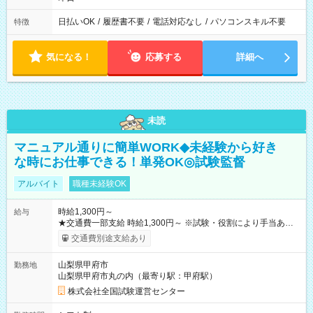
日払いOK
/
履歴書不要
/
電話対応なし
/
パソコンスキル不要
特徴
気になる！
応募する
詳細へ
未読
マニュアル通りに簡単WORK◆未経験から好き
な時にお仕事できる！単発OK◎試験監督
アルバイト
職種未経験OK
時給1,300円～
給与
★交通費一部支給 時給1,300円～ ※試験・役割により手当あり
※勤務回数により昇給あり 【即給（前払い）オプションあ
交通費別途支給あり
り！】 希望される場合、勤務から1週間ほどで給与の一部を受け
取れます。 ※手数料418円がかかります。 【過去試験日の収入
山梨県甲府市
勤務地
例】 ・河合塾模擬試験 8:30～17:30（休憩1時間） 時給1,300円
山梨県甲府市丸の内（最寄り駅：甲府駅）
×8時間＝日収10,400円＋交通費 ※当日の役割により時給＋100
円の場合あり ・国家試験 7:00～13:30（休憩なし） 時給1,300
株式会社全国試験運営センター
円（役割手当＋100円）×6時間＝日収8,400円＋交通費 【試用期
間】試用期間なし