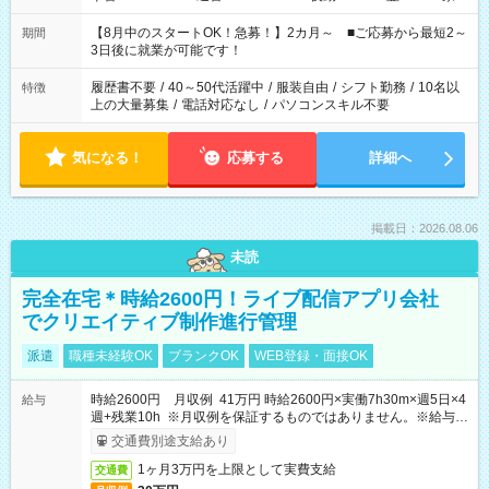
と休みを合わせたい」 「余裕を持って夕飯の準備がしたい」
「できれば残業はしたくない」 など、ご希望を教えてください
【8月中のスタートOK！急募！】2カ月～ ■ご応募から最短2～
期間
ね。 ※Wワーク希望の方へ 今ご覧のお仕事で希望する勤務時間
3日後に就業が可能です！
と、もう1つのお仕事の勤務時間。 合計で週40時間を超える場
合は応募できません。
履歴書不要
/
40～50代活躍中
/
服装自由
/
シフト勤務
/
10名以
特徴
上の大量募集
/
電話対応なし
/
パソコンスキル不要
気になる！
応募する
詳細へ
掲載日：2026.08.06
未読
完全在宅＊時給2600円！ライブ配信アプリ会社
でクリエイティブ制作進行管理
派遣
職種未経験OK
ブランクOK
WEB登録・面接OK
時給2600円 月収例 41万円 時給2600円×実働7h30m×週5日×4
給与
週+残業10h ※月収例を保証するものではありません。※給与即
受取りサービス利用可（利用条件有）
交通費別途支給あり
1ヶ月3万円を上限として実費支給
交通費