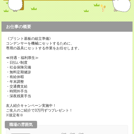
お仕事の概要
《プリント基板の組立準備》
コンデンサーを機械にセットするために、
専用の器具にセットする作業をお任せします。
≪待遇・福利厚生≫
・日払い制度
・社会保険完備
・無料定期健診
・有給休暇
・年末調整
・交通費支給
・時間外手当
・深夜残業手当
友人紹介キャンペーン実施中！
ご友人のご紹介で3万円ずつプレゼント！
※規定有※
職場の雰囲気