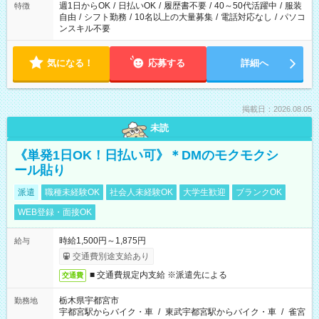
必要な場合も遠慮なくご相談ください。
週1日からOK
/
日払いOK
/
履歴書不要
/
40～50代活躍中
/
服装
特徴
自由
/
シフト勤務
/
10名以上の大量募集
/
電話対応なし
/
パソコ
ンスキル不要
気になる！
応募する
詳細へ
掲載日：2026.08.05
未読
《単発1日OK！日払い可》＊DMのモクモクシ
ール貼り
派遣
職種未経験OK
社会人未経験OK
大学生歓迎
ブランクOK
WEB登録・面接OK
時給1,500円～1,875円
給与
交通費別途支給あり
■ 交通費規定内支給 ※派遣先による
交通費
栃木県宇都宮市
勤務地
宇都宮駅からバイク・車
/
東武宇都宮駅からバイク・車
/
雀宮