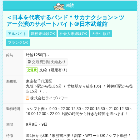
未読
＜日本を代表するバンド＊サカナクション＞ツ
アー公演のサポートバイト＠日本武道館
アルバイト
職種未経験OK
社会人未経験OK
大学生歓迎
ブランクOK
時給1250円～
給与
交通費別途支給あり
支給（規定有り）
交通費
東京都千代田区
勤務地
九段下駅から徒歩5分
/
竹橋駅から徒歩10分
/
神保町駅から徒
歩15分
/
…
株式会社ライブパワー
＜シフト例＞ 9:00～22:30 12:30～22:00 15:30～21:00 12:30～
勤務時間
19:00 12:30～22:00 上記の時間から好きな時間を選べます！ ※
時間は変更となる可能性があります
9月8日・9日
期間
週1日からOK
/
履歴書不要
/
副業・WワークOK
/
シフト勤務
/
特徴