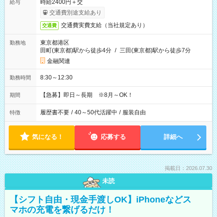
時給2400円＋交
給与
交通費別途支給あり
交通費実費支給（当社規定あり）
交通費
東京都港区
勤務地
田町(東京都)駅から徒歩4分
/
三田(東京都)駅から徒歩7分
金融関連
8:30～12:30
勤務時間
【急募】即日～長期 ※8月～OK！
期間
履歴書不要
/
40～50代活躍中
/
服装自由
特徴
気になる！
応募する
詳細へ
掲載日：2026.07.30
未読
【シフト自由・現金手渡しOK】iPhoneなどス
マホの充電を繋げるだけ！