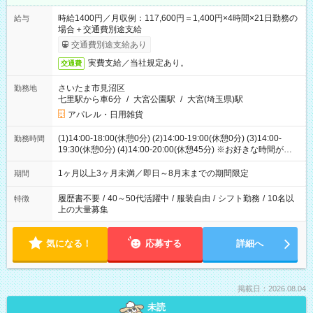
時給1400円／月収例：117,600円＝1,400円×4時間×21日勤務の
給与
場合＋交通費別途支給
交通費別途支給あり
実費支給／当社規定あり。
交通費
さいたま市見沼区
勤務地
七里駅から車6分
/
大宮公園駅
/
大宮(埼玉県)駅
アパレル・日用雑貨
(1)14:00-18:00(休憩0分) (2)14:00-19:00(休憩0分) (3)14:00-
勤務時間
19:30(休憩0分) (4)14:00-20:00(休憩45分) ※お好きな時間が選べ
ます
1ヶ月以上3ヶ月未満／即日～8月末までの期間限定
期間
履歴書不要
/
40～50代活躍中
/
服装自由
/
シフト勤務
/
10名以
特徴
上の大量募集
気になる！
応募する
詳細へ
掲載日：2026.08.04
未読