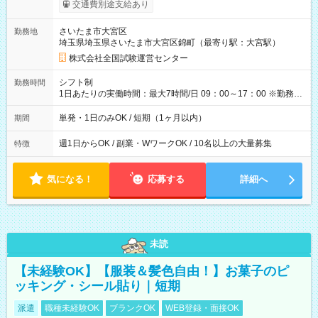
※勤務回数により昇給あり 【即給（前払い）オプションあ
交通費別途支給あり
り！】 希望される場合、勤務から1週間ほどで給与の一部を受け
取れます。 ※手数料418円がかかります。 【過去試験日の収入
さいたま市大宮区
勤務地
例】 ・河合塾模擬試験 8:30～17:30（休憩1時間） 時給1,300円
埼玉県埼玉県さいたま市大宮区錦町（最寄り駅：大宮駅）
×8時間＝日収10,400円＋交通費 ※当日の役割により時給＋100
円の場合あり ・国家試験 7:00～13:30（休憩なし） 時給1,300
株式会社全国試験運営センター
円（役割手当＋100円）×6時間＝日収8,400円＋交通費 【試用期
間】試用期間なし
シフト制
勤務時間
1日あたりの実働時間：最大7時間/日 09：00～17：00 ※勤務時
間は 試験により異なります。
単発・1日のみOK / 短期（1ヶ月以内）
期間
週1日からOK / 副業・WワークOK / 10名以上の大量募集
特徴
気になる！
応募する
詳細へ
未読
【未経験OK】【服装＆髪色自由！】お菓子のピ
ッキング・シール貼り｜短期
派遣
職種未経験OK
ブランクOK
WEB登録・面接OK