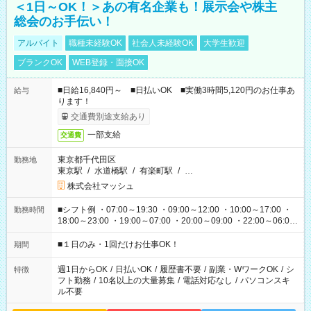
＜1日～OK！＞あの有名企業も！展示会や株主
総会のお手伝い！
アルバイト
職種未経験OK
社会人未経験OK
大学生歓迎
ブランクOK
WEB登録・面接OK
■日給16,840円～ ■日払いOK ■実働3時間5,120円のお仕事あ
給与
ります！
交通費別途支給あり
一部支給
交通費
東京都千代田区
勤務地
東京駅
/
水道橋駅
/
有楽町駅
/
…
株式会社マッシュ
■シフト例 ・07:00～19:30 ・09:00～12:00 ・10:00～17:00 ・
勤務時間
18:00～23:00 ・19:00～07:00 ・20:00～09:00 ・22:00～06:00
etc ★最短で3時間で5,120円のお仕事から 15時間で2万円近く稼
げるお仕事も！ ご希望のお時間に合わせてご紹介！ ※シフトは
■１日のみ・1回だけお仕事OK！
期間
現場によって異なります。 ※勿論、休憩時間はあるのでご安心
ください！
週1日からOK
/
日払いOK
/
履歴書不要
/
副業・WワークOK
/
シ
特徴
フト勤務
/
10名以上の大量募集
/
電話対応なし
/
パソコンスキ
ル不要