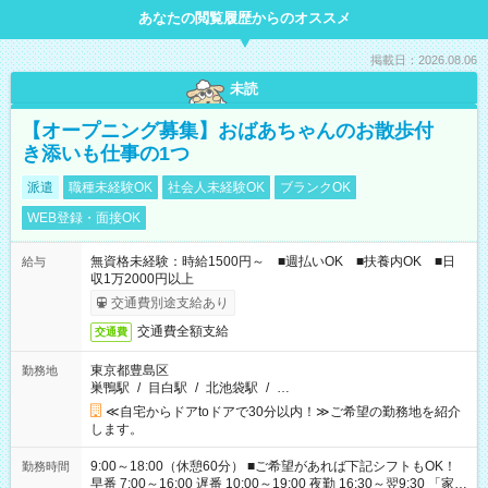
あなたの閲覧履歴からのオススメ
掲載日：2026.08.06
未読
【オープニング募集】おばあちゃんのお散歩付
き添いも仕事の1つ
派遣
職種未経験OK
社会人未経験OK
ブランクOK
WEB登録・面接OK
無資格未経験：時給1500円～ ■週払いOK ■扶養内OK ■日
給与
収1万2000円以上
交通費別途支給あり
交通費全額支給
交通費
東京都豊島区
勤務地
巣鴨駅
/
目白駅
/
北池袋駅
/
…
≪自宅からドアtoドアで30分以内！≫ご希望の勤務地を紹介
します。
9:00～18:00（休憩60分） ■ご希望があれば下記シフトもOK！
勤務時間
早番 7:00～16:00 遅番 10:00～19:00 夜勤 16:30～翌9:30 「家族