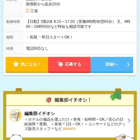
国母駅から徒歩20分
工場
【日勤】5勤2休 8:15～17:20（実働8時間/休憩65分） 又、9時
勤務時間
00～16時50分など時短も相談可能です
・長期 ・即日スタートOK！
期間
電話対応なし
特徴
気になる！
応募する
詳細へ
編集部イチオシ
＜ホテルの備品を運ぶだけ＞単発・短時間～OK／安心の日
給保障＊夜勤、＜単発＊1日～OK！＞コンサートなどのグッ
ズ販売スタッフ＊など
(8/6UP!)