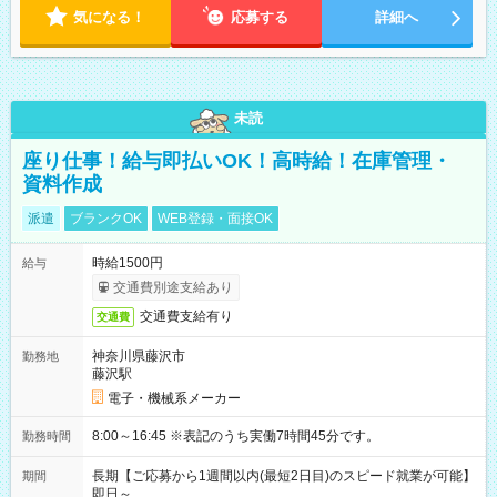
気になる！
応募する
詳細へ
未読
座り仕事！給与即払いOK！高時給！在庫管理・
資料作成
派遣
ブランクOK
WEB登録・面接OK
時給1500円
給与
交通費別途支給あり
交通費支給有り
交通費
神奈川県藤沢市
勤務地
藤沢駅
電子・機械系メーカー
8:00～16:45 ※表記のうち実働7時間45分です。
勤務時間
長期【ご応募から1週間以内(最短2日目)のスピード就業が可能】
期間
即日～