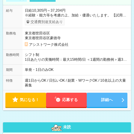
日給10,305円～37,204円
給与
※経験・能力等を考慮の上、加給・優遇いたします。 【試用期
間】試用期間なし
交通費別途支給あり
東京都世田谷区
勤務地
東京都世田谷区豪徳寺
アシストワーク株式会社
シフト制
勤務時間
1日あたりの実働時間：最大15時間/日 ＜1週間の勤務例＞週3回
勤務 勤務：月・水・金 休み：火・木・土・日 好きな時にお仕事
可能です！ ※1日あたりの最大実働時間は日勤、夜勤共に勤務し
単発・1日のみOK
期間
た時間になります。
週1日からOK / 日払いOK / 副業・WワークOK / 10名以上の大量
特徴
募集
気になる！
応募する
詳細へ
未読