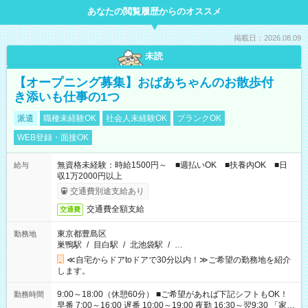
あなたの閲覧履歴からのオススメ
掲載日：2026.08.09
未読
【オープニング募集】おばあちゃんのお散歩付
き添いも仕事の1つ
派遣
職種未経験OK
社会人未経験OK
ブランクOK
WEB登録・面接OK
無資格未経験：時給1500円～ ■週払いOK ■扶養内OK ■日
給与
収1万2000円以上
交通費別途支給あり
交通費全額支給
交通費
東京都豊島区
勤務地
巣鴨駅
/
目白駅
/
北池袋駅
/
…
≪自宅からドアtoドアで30分以内！≫ご希望の勤務地を紹介
します。
9:00～18:00（休憩60分） ■ご希望があれば下記シフトもOK！
勤務時間
早番 7:00～16:00 遅番 10:00～19:00 夜勤 16:30～翌9:30 「家族