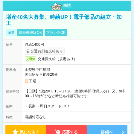
未読
増産40名大募集、時給UP！電子部品の組立・加
工
派遣
職種未経験OK
ブランクOK
時給1400円
給与
交通費別途支給あり
交通費支給（規定あり）
交通費
山梨県中巨摩郡
勤務地
国母駅から徒歩20分
工場
【日勤】5勤2休 8:15～17:20（実働8時間/休憩65分） 又、9時
勤務時間
00～16時50分など時短も相談可能です
・長期 ・即日スタートOK！
期間
電話対応なし
特徴
気になる！
応募する
詳細へ