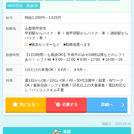
WEB登録・面接OK
時給1,200円～1,625円
給与
山梨県甲府市
勤務地
甲府駅からバイク・車
/
南甲府駅からバイク・車
/
酒折駅から
バイク・車
/
…
■物流センターなど ■勤務地選べます
【1日3時間～も相談OK!】午前中のみや18時以降などのシフト
勤務時間
あり！ シフト例 ▼9:00～12:00 ▼9:00～17:00 ▼10:00～19:00
▼18:00～21:00
1日だけの単発OK！＃8月～ ＃9月～
期間
週1日からOK
/
日払いOK
/
40～50代活躍中
/
副業・Wワーク
特徴
OK
/
服装自由
/
シフト勤務
/
10名以上の大量募集
/
電話対応な
し
/
パソコンスキル不要
気になる！
応募する
詳細へ
掲載日：2026.08.04
未読