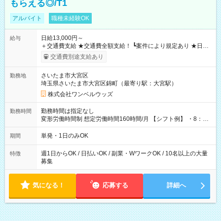
もらえる◎/T1
アルバイト
職種未経験OK
日給13,000円～
給与
＋交通費支給 ★交通費全額支給！ ┗案件により規定あり ★日払
いOK！（規定あり） ┗働いたその日に現金GET♪ お仕事後はコ
交通費別途支給あり
ンビニATMから 日払い分を引き落とせます！ 【試用期間】試
用期間なし
さいたま市大宮区
勤務地
埼玉県さいたま市大宮区錦町（最寄り駅：大宮駅）
株式会社ワンベルウッズ
勤務時間は指定なし
勤務時間
変形労働時間制 想定労働時間160時間/月 【シフト例】 ・8：00
～21：00
単発・1日のみOK
期間
週1日からOK / 日払いOK / 副業・WワークOK / 10名以上の大量
特徴
募集
気になる！
応募する
詳細へ