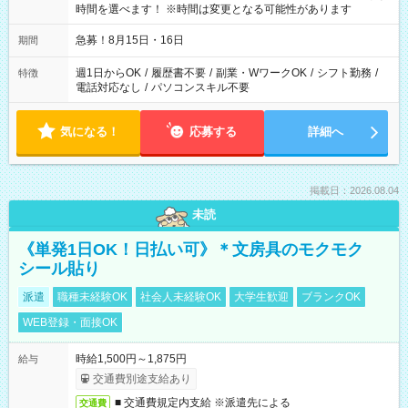
時間を選べます！ ※時間は変更となる可能性があります
急募！8月15日・16日
期間
週1日からOK
/
履歴書不要
/
副業・WワークOK
/
シフト勤務
/
特徴
電話対応なし
/
パソコンスキル不要
気になる！
応募する
詳細へ
掲載日：2026.08.04
未読
《単発1日OK！日払い可》＊文房具のモクモク
シール貼り
派遣
職種未経験OK
社会人未経験OK
大学生歓迎
ブランクOK
WEB登録・面接OK
時給1,500円～1,875円
給与
交通費別途支給あり
■ 交通費規定内支給 ※派遣先による
交通費