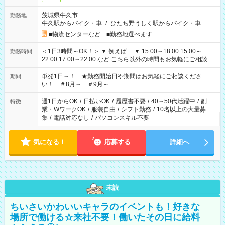
茨城県牛久市
勤務地
牛久駅からバイク・車
/
ひたち野うしく駅からバイク・車
■物流センターなど ■勤務地選べます
＜1日3時間～OK！＞ ▼ 例えば… ▼ 15:00～18:00 15:00～
勤務時間
22:00 17:00～22:00 など こちら以外の時間もお気軽にご相談く
ださい！
単発1日～！ ★勤務開始日や期間はお気軽にご相談くださ
期間
い！ ＃8月～ ＃9月～
週1日からOK
/
日払いOK
/
履歴書不要
/
40～50代活躍中
/
副
特徴
業・WワークOK
/
服装自由
/
シフト勤務
/
10名以上の大量募
集
/
電話対応なし
/
パソコンスキル不要
気になる！
応募する
詳細へ
未読
ちいさいかわいいキャラのイベントも！好きな
場所で働ける☆来社不要！働いたその日に給料