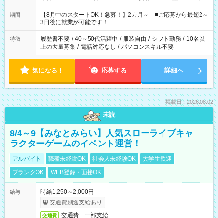
と休みを合わせたい」 「余裕を持って夕飯の準備がしたい」
「できれば残業はしたくない」 など、ご希望を教えてください
【8月中のスタートOK！急募！】2カ月～ ■ご応募から最短2～
期間
ね。 ※Wワーク希望の方へ 今ご覧のお仕事で希望する勤務時間
3日後に就業が可能です！
と、もう1つのお仕事の勤務時間。 合計で週40時間を超える場
合は応募できません。
履歴書不要
/
40～50代活躍中
/
服装自由
/
シフト勤務
/
10名以
特徴
上の大量募集
/
電話対応なし
/
パソコンスキル不要
気になる！
応募する
詳細へ
掲載日：2026.08.02
未読
8/4～9【みなとみらい】人気スローライブキャ
ラクターゲームのイベント運営！
アルバイト
職種未経験OK
社会人未経験OK
大学生歓迎
ブランクOK
WEB登録・面接OK
時給1,250～2,000円
給与
交通費別途支給あり
交通費 一部支給
交通費