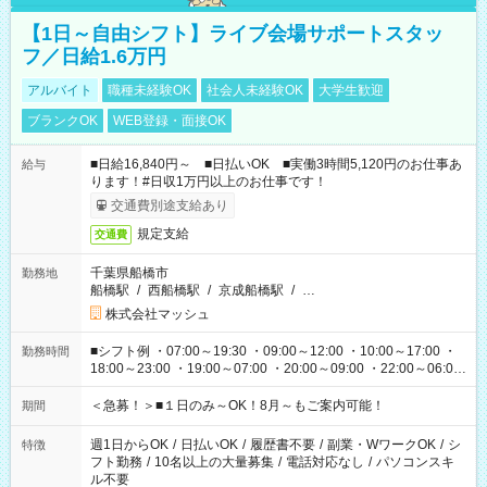
【1日～自由シフト】ライブ会場サポートスタッ
フ／日給1.6万円
アルバイト
職種未経験OK
社会人未経験OK
大学生歓迎
ブランクOK
WEB登録・面接OK
■日給16,840円～ ■日払いOK ■実働3時間5,120円のお仕事あ
給与
ります！#日収1万円以上のお仕事です！
交通費別途支給あり
規定支給
交通費
千葉県船橋市
勤務地
船橋駅
/
西船橋駅
/
京成船橋駅
/
…
株式会社マッシュ
■シフト例 ・07:00～19:30 ・09:00～12:00 ・10:00～17:00 ・
勤務時間
18:00～23:00 ・19:00～07:00 ・20:00～09:00 ・22:00～06:00
etc ★最短で3時間で5,120円のお仕事から 15時間で2万円近く稼
げるお仕事も！ ご希望のお時間に合わせてご紹介！ ※シフトは
＜急募！＞■１日のみ～OK！8月～もご案内可能！
期間
現場によって異なります。 ※勿論、休憩時間はあるのでご安心
ください！
週1日からOK
/
日払いOK
/
履歴書不要
/
副業・WワークOK
/
シ
特徴
フト勤務
/
10名以上の大量募集
/
電話対応なし
/
パソコンスキ
ル不要