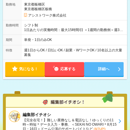
東京都板橋区
勤務地
東京都板橋区板橋
アシストワーク株式会社
シフト制
勤務時間
1日あたりの実働時間：最大15時間/日 ＜1週間の勤務例＞週3回
勤務 勤務：月・水・金 休み：火・木・土・日 好きな時にお仕事
可能です！ ※1日あたりの最大実働時間は日勤、夜勤共に勤務し
単発・1日のみOK
期間
た時間になります。
週1日からOK / 日払いOK / 副業・WワークOK / 10名以上の大量
特徴
募集
気になる！
応募する
詳細へ
編集部イチオシ
【完全在宅！】難しい業務なし＆電話なし！ゆっくりの11
時～時短＊データ入力・事務、＜SEKAI NO OWARI＊8月15
日・16日＞ドーム公演のサポートバイトなど
(8/7UP!)