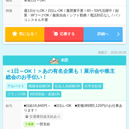
単発1日～OK!
期間
週1日からOK
/
日払いOK
/
履歴書不要
/
40～50代活躍中
/
副
特徴
業・WワークOK
/
服装自由
/
シフト勤務
/
電話対応なし
/
パソ
コンスキル不要
気になる！
応募する
詳細へ
掲載日：2026.08.08
未読
＜1日～OK！＞あの有名企業も！展示会や株主
総会のお手伝い！
アルバイト
職種未経験OK
社会人未経験OK
大学生歓迎
ブランクOK
WEB登録・面接OK
■日給16,840円～ ■日払いOK ■実働3時間5,120円のお仕事あ
給与
ります！
交通費別途支給あり
一部支給
交通費