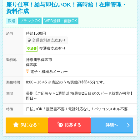
座り仕事！給与即払いOK！高時給！在庫管理・
資料作成
派遣
ブランクOK
WEB登録・面接OK
時給1500円
給与
交通費別途支給あり
交通費支給有り
交通費
神奈川県藤沢市
勤務地
藤沢駅
電子・機械系メーカー
8:00～16:45 ※表記のうち実働7時間45分です。
勤務時間
長期【ご応募から1週間以内(最短2日目)のスピード就業が可能】
期間
即日～
日払いOK
/
履歴書不要
/
電話対応なし
/
パソコンスキル不要
特徴
気になる！
応募する
詳細へ