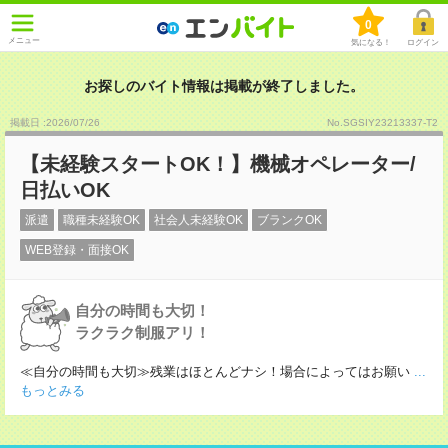
0
メニュー
気になる！
ログイン
お探しのバイト情報は掲載が終了しました。
掲載日 :2026
/
07
/
26
No.SGSIY23213337-T2
【未経験スタートOK！】機械オペレーター/
日払いOK
派遣
職種未経験OK
社会人未経験OK
ブランクOK
WEB登録・面接OK
自分の時間も大切！
ラクラク制服アリ！
≪自分の時間も大切≫残業はほとんどナシ！場合によってはお願い
...
もっとみる