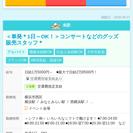
掲載日：2026.08.07
未読
＜単発＊1日～OK！＞コンサートなどのグッズ
販売スタッフ＊
アルバイト
職種未経験OK
社会人未経験OK
大学生歓迎
ブランクOK
WEB登録・面接OK
日給1万5000円～ ■最大で日給2万8500円！
給与
交通費別途支給あり
交通費規定支給
交通費
横浜市西区
勤務地
横浜駅
/
みなとみらい駅
/
西横浜駅
/
…
イベント会場
＜シフト例＞ いろいろなシフトで働けます！ ■7:00-24:00
勤務時間
■8:00-21:00 ■9:00-21:00 ■18:00-翌7:00 ■20:30-翌11:00 など