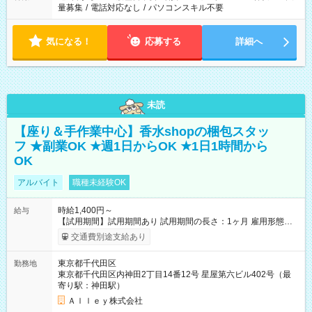
量募集
/
電話対応なし
/
パソコンスキル不要
気になる！
応募する
詳細へ
未読
【座り＆手作業中心】香水shopの梱包スタッ
フ ★副業OK ★週1日からOK ★1日1時間から
OK
アルバイト
職種未経験OK
時給1,400円～
給与
【試用期間】試用期間あり 試用期間の長さ：1ヶ月 雇用形態、
給与は本採用時と同じです。
交通費別途支給あり
東京都千代田区
勤務地
東京都千代田区内神田2丁目14番12号 星屋第六ビル402号（最
寄り駅：神田駅）
Ａｌｌｅｙ株式会社