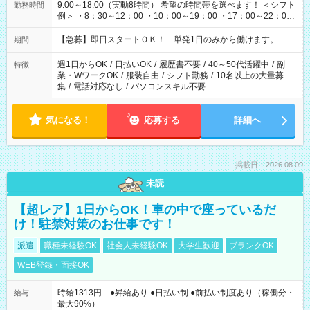
9:00～18:00（実動8時間） 希望の時間帯を選べます！ ＜シフト
勤務時間
例＞ ・8：30～12：00 ・10：00～19：00 ・17：00～22：00
・13：00～22：00 ・22：00～翌6：00 など
【急募】即日スタートＯＫ！ 単発1日のみから働けます。
期間
週1日からOK
/
日払いOK
/
履歴書不要
/
40～50代活躍中
/
副
特徴
業・WワークOK
/
服装自由
/
シフト勤務
/
10名以上の大量募
集
/
電話対応なし
/
パソコンスキル不要
気になる！
応募する
詳細へ
掲載日：2026.08.09
未読
【超レア】1日からOK！車の中で座っているだ
け！駐禁対策のお仕事です！
派遣
職種未経験OK
社会人未経験OK
大学生歓迎
ブランクOK
WEB登録・面接OK
時給1313円 ●昇給あり ●日払い制 ●前払い制度あり（稼働分・
給与
最大90%）