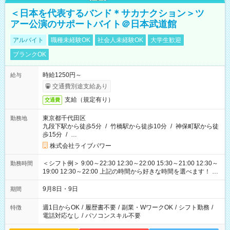
＜日本を代表するバンド＊サカナクション＞ツ
アー公演のサポートバイト＠日本武道館
アルバイト
職種未経験OK
社会人未経験OK
大学生歓迎
ブランクOK
時給1250円～
給与
交通費別途支給あり
支給（規定有り）
交通費
東京都千代田区
勤務地
九段下駅から徒歩5分
/
竹橋駅から徒歩10分
/
神保町駅から徒
歩15分
/
…
株式会社ライブパワー
＜シフト例＞ 9:00～22:30 12:30～22:00 15:30～21:00 12:30～
勤務時間
19:00 12:30～22:00 上記の時間から好きな時間を選べます！ ※
時間は変更となる可能性があります
9月8日・9日
期間
週1日からOK
/
履歴書不要
/
副業・WワークOK
/
シフト勤務
/
特徴
電話対応なし
/
パソコンスキル不要