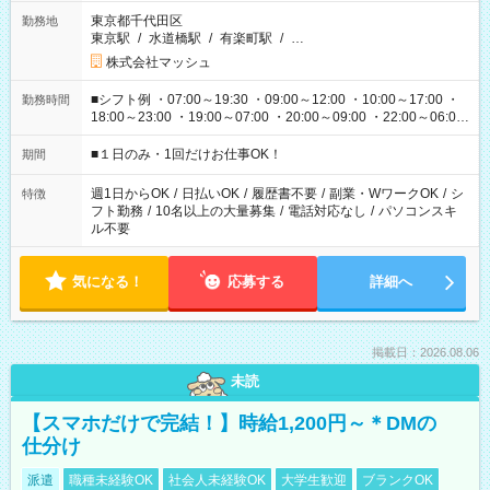
東京都千代田区
勤務地
東京駅
/
水道橋駅
/
有楽町駅
/
…
株式会社マッシュ
■シフト例 ・07:00～19:30 ・09:00～12:00 ・10:00～17:00 ・
勤務時間
18:00～23:00 ・19:00～07:00 ・20:00～09:00 ・22:00～06:00
etc ★最短で3時間で5,120円のお仕事から 15時間で2万円近く稼
げるお仕事も！ ご希望のお時間に合わせてご紹介！ ※シフトは
■１日のみ・1回だけお仕事OK！
期間
現場によって異なります。 ※勿論、休憩時間はあるのでご安心
ください！
週1日からOK
/
日払いOK
/
履歴書不要
/
副業・WワークOK
/
シ
特徴
フト勤務
/
10名以上の大量募集
/
電話対応なし
/
パソコンスキ
ル不要
気になる！
応募する
詳細へ
掲載日：2026.08.06
未読
【スマホだけで完結！】時給1,200円～＊DMの
仕分け
派遣
職種未経験OK
社会人未経験OK
大学生歓迎
ブランクOK