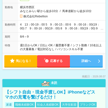
横浜市西区
勤務地
みなとみらい駅から徒歩10分
/
馬車道駅から徒歩10分
株式会社Rebellion
4 13：00-19：00 5 9：00-15：00 6 9：00-16：00(19：
勤務時間
00) 7 9：00-16：00(19：00) 8 9：00-16：00(19：00) 9
9：00-16：00(19：00)
8/4～9
期間
週1日からOK
/
日払いOK
/
履歴書不要
/
シフト勤務
/
10名以上
特徴
の大量募集
/
電話対応なし
/
パソコンスキル不要
気になる！
応募する
詳細へ
掲載日：2026.08.07
未読
【シフト自由・現金手渡しOK】iPhoneなどス
マホの充電を繋げるだけ！
派遣
職種未経験OK
社会人未経験OK
大学生歓迎
ブランクOK