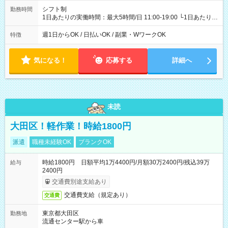
シフト制
勤務時間
1日あたりの実働時間：最大5時間/日 11:00-19:00 └1日あたりの
実働時間：1-5時間 └上記の時間帯内であれば、いつでも勤務可
能！ └平日・土曜日の中で、お好きな曜日でご勤務いただけま
週1日からOK / 日払いOK / 副業・WワークOK
特徴
す！ 【シフト例】 ・11:00～14:00 ・16:30～19:00 ・13:00～
18:00 などのように、自由な働き方が可能なお仕事です！
気になる！
応募する
詳細へ
未読
大田区！軽作業！時給1800円
派遣
職種未経験OK
ブランクOK
時給1800円 日額平均1万4400円/月額30万2400円/残込39万
給与
2400円
交通費別途支給あり
交通費支給（規定あり）
交通費
東京都大田区
勤務地
流通センター駅から車