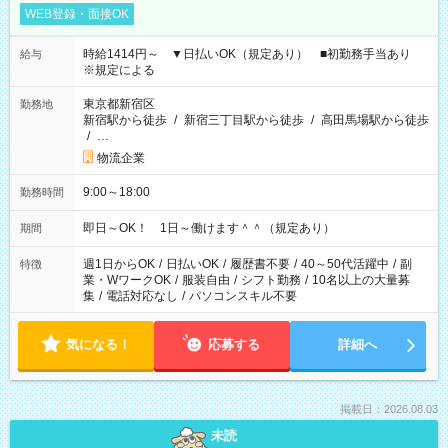
WEB登録・面接OK
時給1414円～ ▼日払いOK（規定あり） ■初勤務手当あり
給与
※規定による
東京都新宿区
勤務地
新宿駅から徒歩
/
新宿三丁目駅から徒歩
/
高田馬場駅から徒歩
/
…
物流企業
9:00～18:00
勤務時間
即日～OK！ 1日～働けます＾＾（規定あり）
期間
週1日からOK
/
日払いOK
/
履歴書不要
/
40～50代活躍中
/
副
特徴
業・WワークOK
/
服装自由
/
シフト勤務
/
10名以上の大量募
集
/
電話対応なし
/
パソコンスキル不要
気になる！
応募する
詳細へ
掲載日：2026.08.03
未読