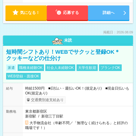
気になる！
応募する
詳細へ
掲載日：2026.08.09
未読
短時間シフトあり！WEBでサクッと登録OK＊
クッキーなどの仕分け
派遣
職種未経験OK
社会人未経験OK
大学生歓迎
ブランクOK
WEB登録・面接OK
時給1500円 ■日払い・週払いOK！(規定あり) ■現金日払いも
給与
OK(規定あり)
交通費別途支給あり
東京都新宿区
勤務地
新宿駅
/
新宿三丁目駅
大手物流会社（年齢不問／「無理なく続けられる」と好評の
職場です！）