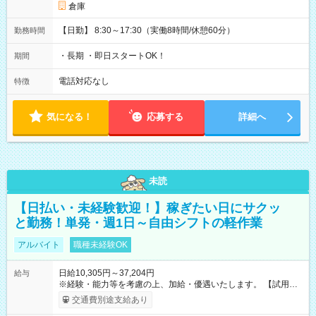
倉庫
【日勤】 8:30～17:30（実働8時間/休憩60分）
勤務時間
・長期 ・即日スタートOK！
期間
電話対応なし
特徴
気になる！
応募する
詳細へ
未読
【日払い・未経験歓迎！】稼ぎたい日にサクッ
と勤務！単発・週1日～自由シフトの軽作業
アルバイト
職種未経験OK
日給10,305円～37,204円
給与
※経験・能力等を考慮の上、加給・優遇いたします。 【試用期
間】試用期間なし
交通費別途支給あり