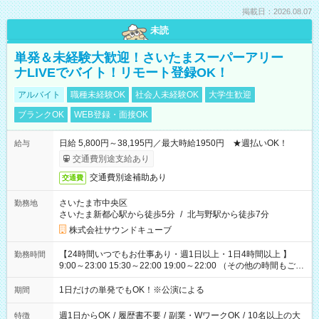
掲載日：2026.08.07
未読
単発＆未経験大歓迎！さいたまスーパーアリー
ナLIVEでバイト！リモート登録OK！
アルバイト
職種未経験OK
社会人未経験OK
大学生歓迎
ブランクOK
WEB登録・面接OK
日給 5,800円～38,195円／最大時給1950円 ★週払いOK！
給与
交通費別途支給あり
交通費別途補助あり
交通費
さいたま市中央区
勤務地
さいたま新都心駅から徒歩5分
/
北与野駅から徒歩7分
株式会社サウンドキューブ
【24時間いつでもお仕事あり・週1日以上・1日4時間以上 】
勤務時間
9:00～23:00 15:30～22:00 19:00～22:00 （その他の時間もござ
います！） 19:00～23:30 21:00～翌5:00 etc... ※上記シフトは
一例です。現場により、時間が異なります！ ※イベントが早く
1日だけの単発でもOK！※公演による
期間
終わった際でも、その日の予定分のお給料を全支給！
週1日からOK
/
履歴書不要
/
副業・WワークOK
/
10名以上の大
特徴