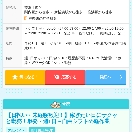
横浜市西区
勤務地
関内駅から徒歩
/
新横浜駅から徒歩
/
横浜駅から徒歩
神奈川の駐禁対策
＜シフト例＞ 09:00～17:00 13:00～22:00 17:00～22:00 19:00
勤務時間
～23:00 22:00～06:00 など ※「昼間だけ」「夜勤だけ」など
の希望OK
単発1日・週1日からOK ●即日勤務OK！ ●春/夏/冬休み期間限
期間
定OK！
週1日からOK
/
日払いOK
/
履歴書不要
/
40～50代活躍中
/
副
特徴
業・WワークOK
/
シフト勤務
気になる！
応募する
詳細へ
未読
【日払い・未経験歓迎！】稼ぎたい日にサクッ
と勤務！単発・週1日～自由シフトの軽作業
アルバイト
職種未経験OK