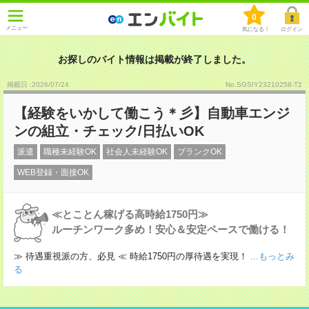
0
メニュー
気になる！
ログイン
お探しのバイト情報は掲載が終了しました。
掲載日 :2026
/
07
/
24
No.SGSIY23210258-T2
【経験をいかして働こう＊彡】自動車エンジ
ンの組立・チェック/日払いOK
派遣
職種未経験OK
社会人未経験OK
ブランクOK
WEB登録・面接OK
≪とことん稼げる高時給1750円≫
ルーチンワーク多め！安心＆安定ペースで働ける！
≫ 待遇重視派の方、必見 ≪ 時給1750円の厚待遇を実現！
...もっとみ
る