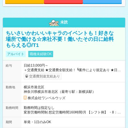
未読
ちいさいかわいいキャラのイベントも！好きな
場所で働ける☆来社不要！働いたその日に給料
もらえる◎/T1
アルバイト
職種未経験OK
日給13,000円～
給与
＋交通費支給 ★交通費全額支給！ ┗案件により規定あり ★日払
いOK！（規定あり） ┗働いたその日に現金GET♪ お仕事後はコ
交通費別途支給あり
ンビニATMから 日払い分を引き落とせます！ 【試用期間】試
用期間なし
横浜市港北区
勤務地
神奈川県横浜市港北区（最寄り駅：新横浜駅）
株式会社ワンベルウッズ
勤務時間は指定なし
勤務時間
変形労働時間制 想定労働時間160時間/月 【シフト例】 ・8：00
～21：00
単発・1日のみOK
期間