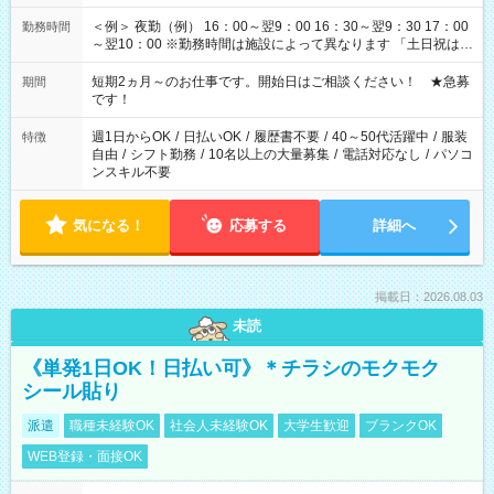
＜例＞ 夜勤（例） 16：00～翌9：00 16：30～翌9：30 17：00
勤務時間
～翌10：00 ※勤務時間は施設によって異なります 「土日祝は休
みたい」 「しっかり稼ぎたい」 「もう少し遅い時間から始めた
い」など ご希望にあったお仕事をご案内いたします。 ※未経験
短期2ヵ月～のお仕事です。開始日はご相談ください！ ★急募
期間
の方の場合は1～2ヶ月間は日中での仕事を経験いただき、 お
です！
仕事に慣れてからの夜勤になります。 ★家庭の都合でお休みが
必要な場合も遠慮なくご相談ください。
週1日からOK
/
日払いOK
/
履歴書不要
/
40～50代活躍中
/
服装
特徴
自由
/
シフト勤務
/
10名以上の大量募集
/
電話対応なし
/
パソコ
ンスキル不要
気になる！
応募する
詳細へ
掲載日：2026.08.03
未読
《単発1日OK！日払い可》＊チラシのモクモク
シール貼り
派遣
職種未経験OK
社会人未経験OK
大学生歓迎
ブランクOK
WEB登録・面接OK