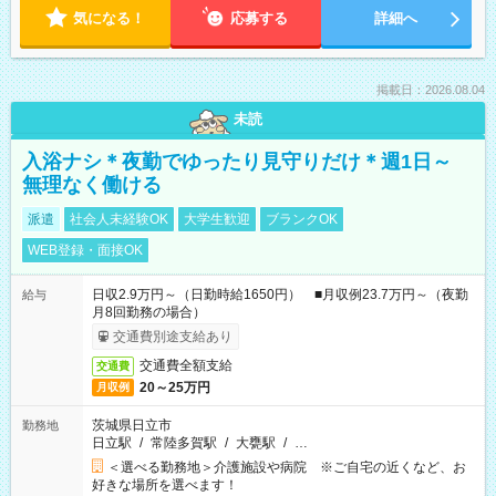
気になる！
応募する
詳細へ
掲載日：2026.08.04
未読
入浴ナシ＊夜勤でゆったり見守りだけ＊週1日～
無理なく働ける
派遣
社会人未経験OK
大学生歓迎
ブランクOK
WEB登録・面接OK
日収2.9万円～（日勤時給1650円） ■月収例23.7万円～（夜勤
給与
月8回勤務の場合）
交通費別途支給あり
交通費全額支給
交通費
20～25万円
月収例
茨城県日立市
勤務地
日立駅
/
常陸多賀駅
/
大甕駅
/
…
＜選べる勤務地＞介護施設や病院 ※ご自宅の近くなど、お
好きな場所を選べます！