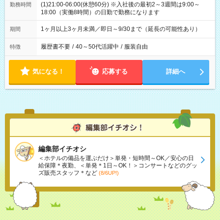
(1)21:00-06:00(休憩60分) ※入社後の最初2～3週間は9:00～
勤務時間
18:00（実働8時間）の日勤で勤務になります
1ヶ月以上3ヶ月未満／即日～9/30まで（延長の可能性あり）
期間
履歴書不要
/
40～50代活躍中
/
服装自由
特徴
気になる！
応募する
詳細へ
編集部イチオシ
＜ホテルの備品を運ぶだけ＞単発・短時間～OK／安心の日
給保障＊夜勤、＜単発＊1日～OK！＞コンサートなどのグッ
ズ販売スタッフ＊など
(8/6UP!)