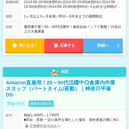
(1)14:00-18:00(休憩0分) (2)14:00-19:00(休憩0分) (3)14:00-
勤務時間
19:30(休憩0分) (4)14:00-20:00(休憩45分) ※お好きな時間が選べ
ます
1ヶ月以上3ヶ月未満／即日～8月末までの期間限定
期間
履歴書不要
/
40～50代活躍中
/
服装自由
/
シフト勤務
/
10名以
特徴
上の大量募集
気になる！
応募する
詳細へ
未読
Amazon直雇用！20～50代活躍中◎倉庫内作業
スタッフ（パートタイム/夜勤）｜神奈川平塚
DS
アルバイト
職種未経験OK
時給1,400円～1,750円
給与
■昇給・昇格 一定の条件を満たした場合、契約更新の際に年2回
まで昇給の機会があります。 ■正社員登用制度あり ※月末締/翌
交通費別途支給あり