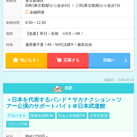
東京都港区
勤務地
田町(東京都)駅から徒歩4分
/
三田(東京都)駅から徒歩7分
金融関連
8:30～12:30
勤務時間
【急募】即日～長期 ※8月～OK！
期間
履歴書不要
/
40～50代活躍中
/
服装自由
特徴
気になる！
応募する
詳細へ
掲載日：2026.08.03
未読
＜日本を代表するバンド＊サカナクション＞ツ
アー公演のサポートバイト＠日本武道館
アルバイト
職種未経験OK
社会人未経験OK
大学生歓迎
ブランクOK
時給1250円～
給与