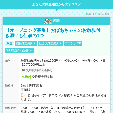
あなたの閲覧履歴からのオススメ
掲載日：2026.08.06
未読
【オープニング募集】おばあちゃんのお散歩付
き添いも仕事の1つ
派遣
職種未経験OK
社会人未経験OK
ブランクOK
WEB登録・面接OK
無資格未経験：時給1500円～ ■週払いOK ■扶養内OK ■日
給与
収1万2000円以上
交通費別途支給あり
交通費全額支給
交通費
神奈川県平塚市
勤務地
平塚駅
≪自宅からドアtoドアで30分以内！≫ご希望の勤務地を紹介
します。
9:00～18:00（休憩60分） ■ご希望があれば下記シフトもOK！
勤務時間
早番 7:00～16:00 遅番 10:00～19:00 夜勤 16:30～翌9:30 「家族