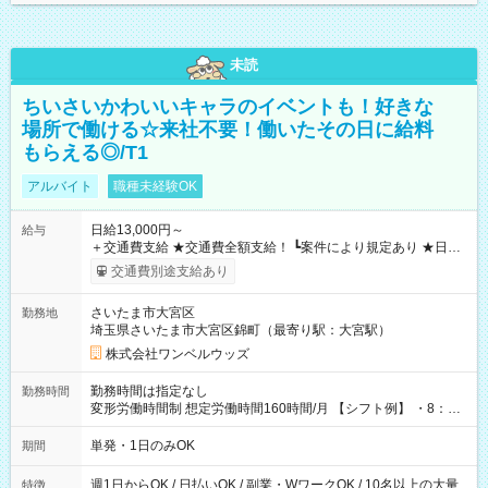
未読
ちいさいかわいいキャラのイベントも！好きな
場所で働ける☆来社不要！働いたその日に給料
もらえる◎/T1
アルバイト
職種未経験OK
日給13,000円～
給与
＋交通費支給 ★交通費全額支給！ ┗案件により規定あり ★日払
いOK！（規定あり） ┗働いたその日に現金GET♪ お仕事後はコ
交通費別途支給あり
ンビニATMから 日払い分を引き落とせます！ 【試用期間】試
用期間なし
さいたま市大宮区
勤務地
埼玉県さいたま市大宮区錦町（最寄り駅：大宮駅）
株式会社ワンベルウッズ
勤務時間は指定なし
勤務時間
変形労働時間制 想定労働時間160時間/月 【シフト例】 ・8：00
～21：00
単発・1日のみOK
期間
週1日からOK / 日払いOK / 副業・WワークOK / 10名以上の大量
特徴