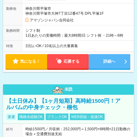
月25日支払い ※時間外手当、別途支給 ※深夜割増賃金 (22:00～
翌5:00までは時給が25%UPします) ☆給与前払い制度有！
神奈川県平塚市
勤務地
☆Amazon直雇用で安定して働けます！ 【試用期間】試用期間
神奈川県平塚市大神7丁目12番47号 DPL平塚1F
あり 試用期間の長さ：1週間 雇用形態、給与は本採用時と同じ
です。
アマゾンジャパン合同会社
シフト制
勤務時間
1日あたりの実働時間：最大8時間/日 シフト例 ・21時～6時
日払いOK / 10名以上の大量募集
特徴
気になる！
応募する
詳細へ
未読
【土日休み】【1ヶ月短期】高時給1500円！ア
ルバムの中身チェック・梱包
派遣
職種未経験OK
ブランクOK
WEB登録・面接OK
時給1500円／月収例：252,000円＝1,500円×8時間×21日勤務の
給与
場合＋交通費別途支給