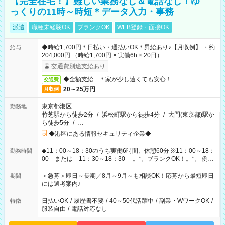
【完全在宅！】難しい業務なし＆電話なし！ゆ
っくりの11時～時短＊データ入力・事務
派遣
職種未経験OK
ブランクOK
WEB登録・面接OK
◆時給1,700円＊日払い・週払いOK＊昇給あり♪【月収例】 ・約
給与
204,000円 （時給1,700円 × 実働6h × 20日）
交通費別途支給あり
◆全額支給 ＊家が少し遠くても安心！
交通費
20～25万円
月収例
東京都港区
勤務地
竹芝駅から徒歩2分
/
浜松町駅から徒歩4分
/
大門(東京都)駅か
ら徒歩5分
/
…
◆港区にある情報セキュリティ企業◆
◆11：00～18：30のうち実働6時間、休憩60分 ※11：00～18：
勤務時間
00 または 11：30～18：30 。*。ブランクOK！。*。 例え
ば前職が、 在宅/財団法人/事務/コールセンター/受付/販売/カフェ
スタッフ スイーツ販売/ホテルフロント/化粧品販売/など 様々な
＜急募＞即日～長期／8月～9月～も相談OK！応募から最短即日
期間
業界から入社して活躍されています♪
には選考案内♪
日払いOK
/
履歴書不要
/
40～50代活躍中
/
副業・WワークOK
/
特徴
服装自由
/
電話対応なし