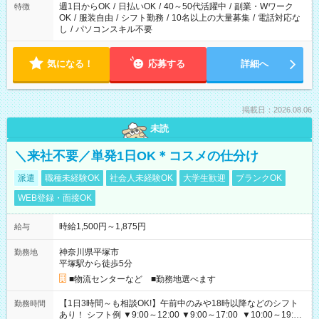
週1日からOK
/
日払いOK
/
40～50代活躍中
/
副業・Wワーク
特徴
OK
/
服装自由
/
シフト勤務
/
10名以上の大量募集
/
電話対応な
し
/
パソコンスキル不要
気になる！
応募する
詳細へ
掲載日：2026.08.06
未読
＼来社不要／単発1日OK＊コスメの仕分け
派遣
職種未経験OK
社会人未経験OK
大学生歓迎
ブランクOK
WEB登録・面接OK
時給1,500円～1,875円
給与
神奈川県平塚市
勤務地
平塚駅から徒歩5分
■物流センターなど ■勤務地選べます
【1日3時間～も相談OK!】午前中のみや18時以降などのシフト
勤務時間
あり！ シフト例 ▼9:00～12:00 ▼9:00～17:00 ▼10:00～19:00