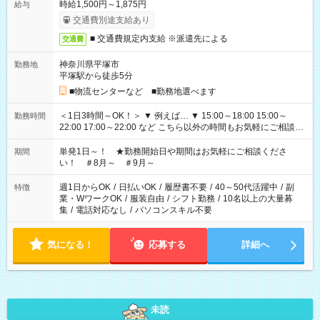
時給1,500円～1,875円
給与
交通費別途支給あり
■ 交通費規定内支給 ※派遣先による
交通費
神奈川県平塚市
勤務地
平塚駅から徒歩5分
■物流センターなど ■勤務地選べます
＜1日3時間～OK！＞ ▼ 例えば… ▼ 15:00～18:00 15:00～
勤務時間
22:00 17:00～22:00 など こちら以外の時間もお気軽にご相談く
ださい！
単発1日～！ ★勤務開始日や期間はお気軽にご相談くださ
期間
い！ ＃8月～ ＃9月～
週1日からOK
/
日払いOK
/
履歴書不要
/
40～50代活躍中
/
副
特徴
業・WワークOK
/
服装自由
/
シフト勤務
/
10名以上の大量募
集
/
電話対応なし
/
パソコンスキル不要
気になる！
応募する
詳細へ
未読