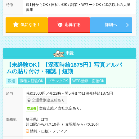
週1日からOK / 日払いOK / 副業・WワークOK / 10名以上の大量
特徴
募集
気になる！
応募する
詳細へ
未読
【未経験OK】【深夜時給1875円】写真アルバ
ムの貼り付け・確認｜短期
派遣
職種未経験OK
ブランクOK
WEB登録・面接OK
時給1500円／夜22時～翌5時までは深夜時給1875円
給与
交通費別途支給あり
実費支給／当社規定あり。
交通費
埼玉県川口市
勤務地
川口駅からバス10分
/
赤羽駅からバス10分
情報・出版・メディア