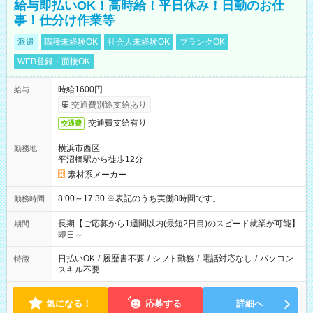
給与即払いOK！高時給！平日休み！日勤のお仕
事！仕分け作業等
派遣
職種未経験OK
社会人未経験OK
ブランクOK
WEB登録・面接OK
時給1600円
給与
交通費別途支給あり
交通費支給有り
交通費
横浜市西区
勤務地
平沼橋駅から徒歩12分
素材系メーカー
8:00～17:30 ※表記のうち実働8時間です。
勤務時間
長期【ご応募から1週間以内(最短2日目)のスピード就業が可能】
期間
即日～
日払いOK
/
履歴書不要
/
シフト勤務
/
電話対応なし
/
パソコン
特徴
スキル不要
気になる！
応募する
詳細へ