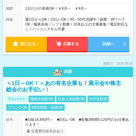
▼18:00～21:00
1日だけの単発OK！＃8月～ ＃9月～
期間
週1日からOK
/
日払いOK
/
40～50代活躍中
/
副業・Wワーク
特徴
OK
/
服装自由
/
シフト勤務
/
10名以上の大量募集
/
電話対応な
し
/
パソコンスキル不要
気になる！
応募する
詳細へ
掲載日：2026.08.06
未読
＜1日～OK！＞あの有名企業も！展示会や株主
総会のお手伝い！
アルバイト
職種未経験OK
社会人未経験OK
大学生歓迎
ブランクOK
WEB登録・面接OK
■日給16,840円～ ■日払いOK ■実働3時間5,120円のお仕事あ
給与
ります！
交通費別途支給あり