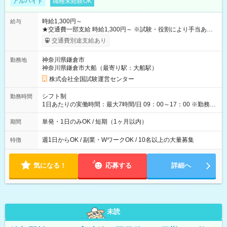
アルバイト
職種未経験OK
時給1,300円～
給与
★交通費一部支給 時給1,300円～ ※試験・役割により手当あり
※勤務回数により昇給あり 【即給（前払い）オプションあ
交通費別途支給あり
り！】 希望される場合、勤務から1週間ほどで給与の一部を受け
取れます。 ※手数料418円がかかります。 【過去試験日の収入
神奈川県鎌倉市
勤務地
例】 ・河合塾模擬試験 8:30～17:30（休憩1時間） 時給1,300円
神奈川県鎌倉市大船（最寄り駅：大船駅）
×8時間＝日収10,400円＋交通費 ※当日の役割により時給＋100
円の場合あり ・国家試験 7:00～13:30（休憩なし） 時給1,300
株式会社全国試験運営センター
円（役割手当＋100円）×6時間＝日収8,400円＋交通費 【試用期
間】試用期間なし
シフト制
勤務時間
1日あたりの実働時間：最大7時間/日 09：00～17：00 ※勤務時
間は 試験により異なります。
単発・1日のみOK / 短期（1ヶ月以内）
期間
週1日からOK / 副業・WワークOK / 10名以上の大量募集
特徴
気になる！
応募する
詳細へ
未読