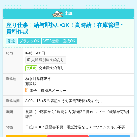
未読
座り仕事！給与即払いOK！高時給！在庫管理・
資料作成
派遣
ブランクOK
WEB登録・面接OK
時給1500円
給与
交通費別途支給あり
交通費支給有り
交通費
神奈川県藤沢市
勤務地
藤沢駅
電子・機械系メーカー
8:00～16:45 ※表記のうち実働7時間45分です。
勤務時間
長期【ご応募から1週間以内(最短2日目)のスピード就業が可能】
期間
即日～
日払いOK
/
履歴書不要
/
電話対応なし
/
パソコンスキル不要
特徴