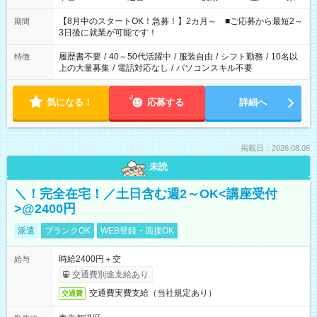
と休みを合わせたい」 「余裕を持って夕飯の準備がしたい」
「できれば残業はしたくない」 など、ご希望を教えてください
【8月中のスタートOK！急募！】2カ月～ ■ご応募から最短2～
期間
ね。 ※Wワーク希望の方へ 今ご覧のお仕事で希望する勤務時間
3日後に就業が可能です！
と、もう1つのお仕事の勤務時間。 合計で週40時間を超える場
合は応募できません。
履歴書不要
/
40～50代活躍中
/
服装自由
/
シフト勤務
/
10名以
特徴
上の大量募集
/
電話対応なし
/
パソコンスキル不要
気になる！
応募する
詳細へ
掲載日：2026.08.06
未読
＼！完全在宅！／土日含む週2～OK<講座受付
>@2400円
派遣
ブランクOK
WEB登録・面接OK
時給2400円＋交
給与
交通費別途支給あり
交通費実費支給（当社規定あり）
交通費