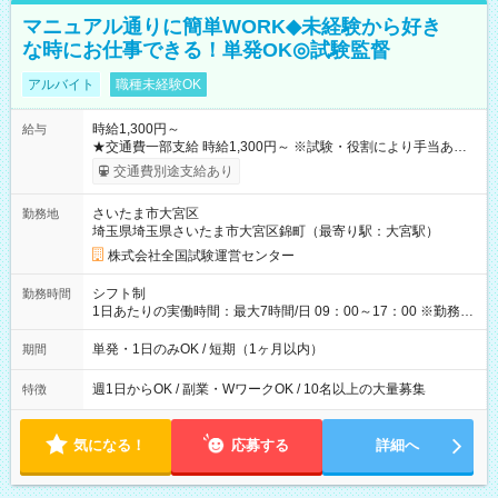
マニュアル通りに簡単WORK◆未経験から好き
な時にお仕事できる！単発OK◎試験監督
アルバイト
職種未経験OK
時給1,300円～
給与
★交通費一部支給 時給1,300円～ ※試験・役割により手当あり
※勤務回数により昇給あり 【即給（前払い）オプションあ
交通費別途支給あり
り！】 希望される場合、勤務から1週間ほどで給与の一部を受け
取れます。 ※手数料418円がかかります。 【過去試験日の収入
さいたま市大宮区
勤務地
例】 ・河合塾模擬試験 8:30～17:30（休憩1時間） 時給1,300円
埼玉県埼玉県さいたま市大宮区錦町（最寄り駅：大宮駅）
×8時間＝日収10,400円＋交通費 ※当日の役割により時給＋100
円の場合あり ・国家試験 7:00～13:30（休憩なし） 時給1,300
株式会社全国試験運営センター
円（役割手当＋100円）×6時間＝日収8,400円＋交通費 【試用期
間】試用期間なし
シフト制
勤務時間
1日あたりの実働時間：最大7時間/日 09：00～17：00 ※勤務時
間は 試験により異なります。
単発・1日のみOK / 短期（1ヶ月以内）
期間
週1日からOK / 副業・WワークOK / 10名以上の大量募集
特徴
気になる！
応募する
詳細へ