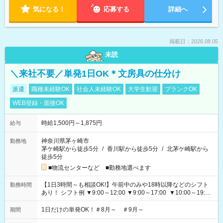
気になる！
応募する
詳細へ
掲載日：2026.08.05
未読
＼来社不要／単発1日OK＊文房具の仕分け
派遣
職種未経験OK
社会人未経験OK
大学生歓迎
ブランクOK
WEB登録・面接OK
時給1,500円～1,875円
給与
神奈川県茅ヶ崎市
勤務地
茅ケ崎駅から徒歩5分
/
香川駅から徒歩5分
/
北茅ケ崎駅から
徒歩5分
■物流センターなど ■勤務地選べます
【1日3時間～も相談OK!】午前中のみや18時以降などのシフト
勤務時間
あり！ シフト例 ▼9:00～12:00 ▼9:00～17:00 ▼10:00～19:00
▼18:00～21:00
1日だけの単発OK！＃8月～ ＃9月～
期間