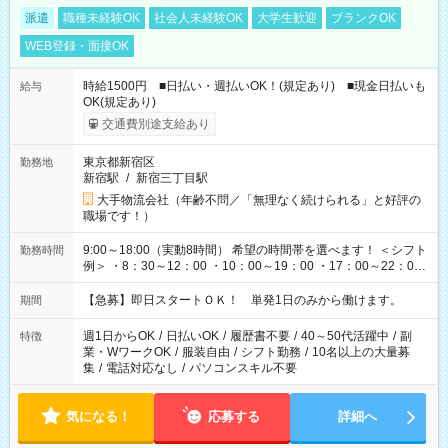
派遣
職種未経験OK
社会人未経験OK
大学生歓迎
ブランクOK
WEB登録・面接OK
時給1500円 ■日払い・週払いOK！(規定あり) ■現金日払いも
給与
OK(規定あり)
交通費別途支給あり
東京都新宿区
勤務地
新宿駅
/
新宿三丁目駅
大手物流会社（年齢不問／「無理なく続けられる」と好評の
職場です！）
9:00～18:00（実動8時間） 希望の時間帯を選べます！ ＜シフト
勤務時間
例＞ ・8：30～12：00 ・10：00～19：00 ・17：00～22：00
・13：00～22：00 ・22：00～翌6：00 など
【急募】即日スタートＯＫ！ 単発1日のみから働けます。
期間
週1日からOK
/
日払いOK
/
履歴書不要
/
40～50代活躍中
/
副
特徴
業・WワークOK
/
服装自由
/
シフト勤務
/
10名以上の大量募
集
/
電話対応なし
/
パソコンスキル不要
気になる！
応募する
詳細へ