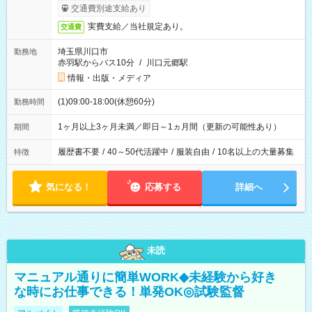
交通費別途支給あり
実費支給／当社規定あり。
交通費
埼玉県川口市
勤務地
赤羽駅からバス10分
/
川口元郷駅
情報・出版・メディア
(1)09:00-18:00(休憩60分)
勤務時間
1ヶ月以上3ヶ月未満／即日～1ヵ月間（更新の可能性あり）
期間
履歴書不要
/
40～50代活躍中
/
服装自由
/
10名以上の大量募集
特徴
気になる！
応募する
詳細へ
未読
マニュアル通りに簡単WORK◆未経験から好き
な時にお仕事できる！単発OK◎試験監督