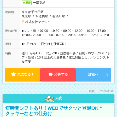
一部支給
交通費
東京都千代田区
勤務地
東京駅
/
水道橋駅
/
有楽町駅
/
…
株式会社マッシュ
■シフト例 ・07:00～19:30 ・09:00～12:00 ・10:00～17:00 ・
勤務時間
18:00～23:00 ・19:00～07:00 ・20:00～09:00 ・22:00～06:00
etc ★最短で3時間で5,120円のお仕事から 15時間で2万円近く稼
げるお仕事も！ ご希望のお時間に合わせてご紹介！ ※シフトは
■１日のみ・1回だけお仕事OK！
期間
現場によって異なります。 ※勿論、休憩時間はあるのでご安心
ください！
週1日からOK
/
日払いOK
/
履歴書不要
/
副業・WワークOK
/
シ
特徴
フト勤務
/
10名以上の大量募集
/
電話対応なし
/
パソコンスキ
ル不要
気になる！
応募する
詳細へ
掲載日：2026.08.06
未読
短時間シフトあり！WEBでサクッと登録OK＊
クッキーなどの仕分け