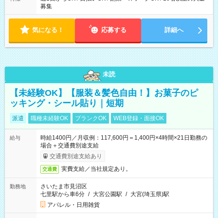
募集
気になる！
応募する
詳細へ
未読
【未経験OK】【服装＆髪色自由！】お菓子のピ
ッキング・シール貼り｜短期
派遣
職種未経験OK
ブランクOK
WEB登録・面接OK
時給1400円／月収例：117,600円＝1,400円×4時間×21日勤務の
給与
場合＋交通費別途支給
交通費別途支給あり
実費支給／当社規定あり。
交通費
さいたま市見沼区
勤務地
七里駅から車6分
/
大宮公園駅
/
大宮(埼玉県)駅
アパレル・日用雑貨