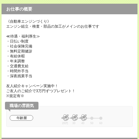
お仕事の概要
《自動車エンジンづくり》
エンジン組立・検査・部品の加工がメインのお仕事です
≪待遇・福利厚生≫
・日払い制度
・社会保険完備
・無料定期健診
・有給休暇
・年末調整
・交通費支給
・時間外手当
・深夜残業手当
友人紹介キャンペーン実施中！
ご友人のご紹介で3万円ずつプレゼント！
※規定有※
職場の雰囲気
年齢層
20代
30
40
50
60