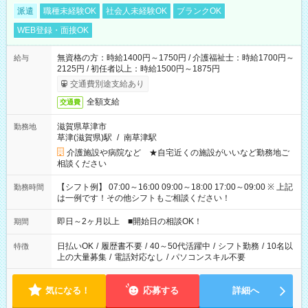
派遣
職種未経験OK
社会人未経験OK
ブランクOK
WEB登録・面接OK
無資格の方：時給1400円～1750円 / 介護福祉士：時給1700円～
給与
2125円 / 初任者以上：時給1500円～1875円
交通費別途支給あり
全額支給
交通費
滋賀県草津市
勤務地
草津(滋賀県)駅
/
南草津駅
介護施設や病院など ★自宅近くの施設がいいなど勤務地ご
相談ください
【シフト例】 07:00～16:00 09:00～18:00 17:00～09:00 ※ 上記
勤務時間
は一例です！その他シフトもご相談ください！
即日～2ヶ月以上 ■開始日の相談OK！
期間
日払いOK
/
履歴書不要
/
40～50代活躍中
/
シフト勤務
/
10名以
特徴
上の大量募集
/
電話対応なし
/
パソコンスキル不要
気になる！
応募する
詳細へ