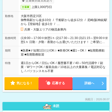
交通費別途支給あり
上限1,000円/日
交通費
大阪市西淀川区
勤務地
御幣島駅から徒歩10分
/
千船駅から徒歩12分
/
尼崎(阪神線)駅
から【登録地】徒歩1分
/
…
兵庫・大阪エリアの物流倉庫内
(1)9:00～17:00※休憩1ｈ (2)17:30～21:30 (3)21:15～翌8:00※休
勤務時間
憩1ｈ 日勤・夕勤・夜勤からお選びいただけます！ ご希望に合
わせて働けるお仕事です(*^^*) 【その他選べる勤務時間】 8-17
時/9-17時/9-18時/10-18時/11-21時/18-22時/20-翌4時/21-翌5
■急募■ド短期1日だけOK☆ ■単発OK ■週1～OK！ ■短期勤務歓
期間
時/22-翌6時/0-翌8時 ご自身のご都合で選んで頂ける完全自由シ
迎 ■長期勤務歓迎
フト！
週1日からOK
/
日払いOK
/
履歴書不要
/
40～50代活躍中
/
副
特徴
業・WワークOK
/
服装自由
/
10名以上の大量募集
/
電話対応な
し
/
パソコンスキル不要
気になる！
応募する
詳細へ
掲載日：2026.08.07
未読