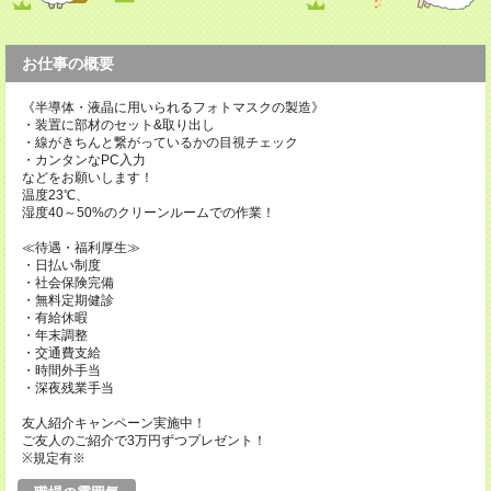
お仕事の概要
《半導体・液晶に用いられるフォトマスクの製造》
・装置に部材のセット&取り出し
・線がきちんと繋がっているかの目視チェック
・カンタンなPC入力
などをお願いします！
温度23℃、
湿度40～50%のクリーンルームでの作業！
≪待遇・福利厚生≫
・日払い制度
・社会保険完備
・無料定期健診
・有給休暇
・年末調整
・交通費支給
・時間外手当
・深夜残業手当
友人紹介キャンペーン実施中！
ご友人のご紹介で3万円ずつプレゼント！
※規定有※