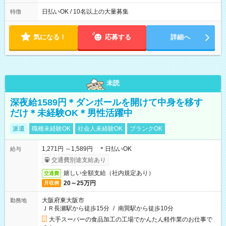
12時～21時
日払いOK / 10名以上の大量募集
特徴
気になる！
応募する
詳細へ
未読
深夜給1589円＊ダンボールを開けて中身を移す
だけ＊未経験OK＊男性活躍中
派遣
職種未経験OK
社会人未経験OK
ブランクOK
1,271円 ～1,589円 ＊日払いOK
給与
交通費別途支給あり
嬉しい全額支給（社内規定あり）
交通費
20～25万円
月収例
大阪府東大阪市
勤務地
ＪＲ長瀬駅から徒歩15分
/
南巽駅から徒歩10分
大手スーパーの食品加工の工場でかんたん軽作業のお仕事で