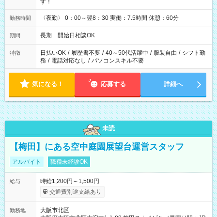
す！
〈夜勤〉 0：00～翌8：30 実働：7.5時間 休憩：60分
勤務時間
長期 開始日相談OK
期間
日払いOK
/
履歴書不要
/
40～50代活躍中
/
服装自由
/
シフト勤
特徴
務
/
電話対応なし
/
パソコンスキル不要
気になる！
応募する
詳細へ
未読
【梅田】にある空中庭園展望台運営スタッフ
アルバイト
職種未経験OK
時給1,200円～1,500円
給与
交通費別途支給あり
大阪市北区
勤務地