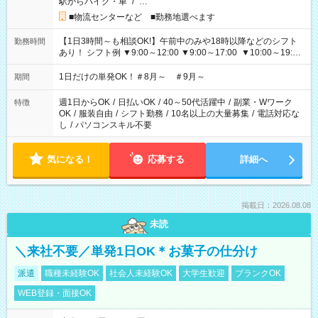
駅からバイク・車
/
…
■物流センターなど ■勤務地選べます
【1日3時間～も相談OK!】午前中のみや18時以降などのシフト
勤務時間
あり！ シフト例 ▼9:00～12:00 ▼9:00～17:00 ▼10:00～19:00
▼18:00～21:00
1日だけの単発OK！＃8月～ ＃9月～
期間
週1日からOK
/
日払いOK
/
40～50代活躍中
/
副業・Wワーク
特徴
OK
/
服装自由
/
シフト勤務
/
10名以上の大量募集
/
電話対応な
し
/
パソコンスキル不要
気になる！
応募する
詳細へ
掲載日：2026.08.08
未読
＼来社不要／単発1日OK＊お菓子の仕分け
派遣
職種未経験OK
社会人未経験OK
大学生歓迎
ブランクOK
WEB登録・面接OK