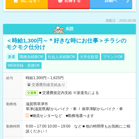
気になる！
応募する
詳細へ
掲載日：2026.08.08
未読
＜時給1,300円～＊好きな時にお仕事＞チラシの
モクモク仕分け
派遣
職種未経験OK
社会人未経験OK
大学生歓迎
ブランクOK
WEB登録・面接OK
時給1,300円～1,625円
給与
交通費別途支給あり
■ 交通費規定内支給 ※派遣先による
交通費
滋賀県草津市
勤務地
草津(滋賀県)駅からバイク・車
/
南草津駅からバイク・車
■物流センターなど ■勤務地選べます
9:00～17:00 10:00～19:00 など ■ 他の時間帯もお気軽にご相
勤務時間
談ください！