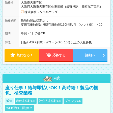
大阪市天王寺区
勤務地
大阪府大阪市天王寺区生玉前町（最寄り駅：谷町九丁目駅）
株式会社ワンベルウッズ
勤務時間は指定なし
勤務時間
変形労働時間制 想定労働時間160時間/月 【シフト例】 ・10：
00～20：00
単発・1日のみOK
期間
日払いOK / 副業・WワークOK / 10名以上の大量募集
特徴
気になる！
応募する
詳細へ
未読
座り仕事！給与即払いOK！高時給！製品の梱
包、検査業務
派遣
職種未経験OK
社会人未経験OK
ブランクOK
WEB登録・面接OK