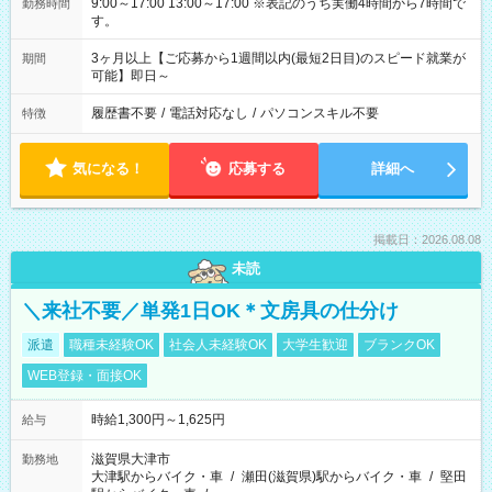
9:00～17:00 13:00～17:00 ※表記のうち実働4時間から7時間で
勤務時間
す。
3ヶ月以上【ご応募から1週間以内(最短2日目)のスピード就業が
期間
可能】即日～
履歴書不要
/
電話対応なし
/
パソコンスキル不要
特徴
気になる！
応募する
詳細へ
掲載日：2026.08.08
未読
＼来社不要／単発1日OK＊文房具の仕分け
派遣
職種未経験OK
社会人未経験OK
大学生歓迎
ブランクOK
WEB登録・面接OK
時給1,300円～1,625円
給与
滋賀県大津市
勤務地
大津駅からバイク・車
/
瀬田(滋賀県)駅からバイク・車
/
堅田