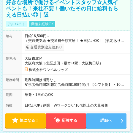
好きな場所で働けるイベントスタッフ☆人気イ
ベントも！来社不要！働いたその日に給料もら
える日払い◎｜阪
アルバイト
職種未経験OK
日給16,500円～
給与
＋交通費支給 ★交通費全額支給！ ★日払いOK！（規定あり） ┗
働いたその日に現金GET♪ お仕事後はコンビニATMから 日払
交通費別途支給あり
い分を引き落とせます！ 【試用期間】試用期間なし
大阪市北区
勤務地
大阪府大阪市北区芝田（最寄り駅：大阪梅田駅）
株式会社ワンベルウッズ
勤務時間は指定なし
勤務時間
変形労働時間制 想定労働時間160時間/月 【シフト例】 ・10：
00～20：00
単発・1日のみOK
期間
日払いOK / 副業・WワークOK / 10名以上の大量募集
特徴
気になる！
応募する
詳細へ