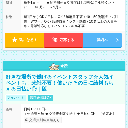
単発1日～！ ★勤務開始日や期間はお気軽にご相談くださ
期間
い！ ＃8月～ ＃9月～
週1日からOK
/
日払いOK
/
履歴書不要
/
40～50代活躍中
/
副
特徴
業・WワークOK
/
服装自由
/
シフト勤務
/
10名以上の大量募
集
/
電話対応なし
/
パソコンスキル不要
気になる！
応募する
詳細へ
未読
好きな場所で働けるイベントスタッフ☆人気イ
ベントも！来社不要！働いたその日に給料もら
える日払い◎｜阪
アルバイト
職種未経験OK
日給16,500円～
給与
＋交通費支給 ★交通費全額支給！ ★日払いOK！（規定あり） ┗
働いたその日に現金GET♪ お仕事後はコンビニATMから 日払
交通費別途支給あり
い分を引き落とせます！ 【試用期間】試用期間なし