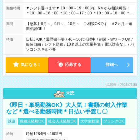
▼シフト選べます▼ 10：00～19：00 内、6ｈから相談可能！
勤務時間
＊10：00～16：00 ＊10：00～17：00 ＊10：00～18：00 ＊
11：00～19：00 ＊12：00～19：00 ＊13：00～19：00
【急募】8月～、9月～、10月～ ご相談OKです ＃2カ月～短
期間
期相談OK！
日払いOK
/
履歴書不要
/
40～50代活躍中
/
副業・WワークOK
/
特徴
服装自由
/
シフト勤務
/
10名以上の大量募集
/
電話対応なし
/
パ
ソコンスキル不要
気になる！
応募する
詳細へ
掲載日：2026.07.30
未読
《即日・単発勤務OK》大人気！書類の封入作業
など＊選べる勤務時間＊日払い手渡し〇
派遣
職種未経験OK
社会人未経験OK
大学生歓迎
ブランクOK
時給1284円～1605円
給与