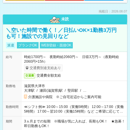
掲載日：2026.08.07
未読
＼空いた時間で働く！／日払いOK×1勤務3万円
も可！施設での見回りなど
派遣
ブランクOK
WEB登録・面接OK
時給1700円～ 夜勤時給2060円～ 日収3万円～（夜勤時給
給与
2060円×15h）
交通費別途支給あり
交通費全額支給
交通費
滋賀県大津市
勤務地
大津駅
/
瀬田(滋賀県)駅
/
堅田駅
/
…
介護施設や病院 ※ご自宅近辺からご案内可能
≪シフト例≫ 10:00～15:00（実働5時間） 12:00～17:00（実働
勤務時間
5時間） 17:00～翌10:00（実働15時間）など ご希望に応じて、
働く時間は調整できます！ お気軽に担当へ相談ください！
3ヵ月までの短期 ※職場が気に入れば、長期もOK！ ★急募！
期間
即日勤務もOK！