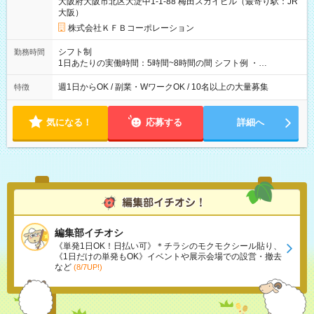
大阪府大阪市北区大淀中1-1-88 梅田スカイビル（最寄り駅：JR
大阪）
株式会社ＫＦＢコーポレーション
シフト制
勤務時間
1日あたりの実働時間：5時間~8時間の間 シフト例 ・
9:30~18:00 実働7.5時間 ・9:30~14:30 実働5時間 ・
16:00~21:30 実働5.5時間
週1日からOK / 副業・WワークOK / 10名以上の大量募集
特徴
気になる！
応募する
詳細へ
編集部イチオシ
《単発1日OK！日払い可》＊チラシのモクモクシール貼り、
《1日だけの単発もOK》イベントや展示会場での設営・撤去
など
(8/7UP!)