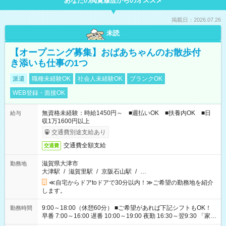
あなたの閲覧履歴からのオススメ
掲載日：2026.07.26
未読
【オープニング募集】おばあちゃんのお散歩付
き添いも仕事の1つ
派遣
職種未経験OK
社会人未経験OK
ブランクOK
WEB登録・面接OK
無資格未経験：時給1450円～ ■週払いOK ■扶養内OK ■日
給与
収1万1600円以上
交通費別途支給あり
交通費全額支給
交通費
滋賀県大津市
勤務地
大津駅
/
滋賀里駅
/
京阪石山駅
/
…
≪自宅からドアtoドアで30分以内！≫ご希望の勤務地を紹介
します。
9:00～18:00（休憩60分） ■ご希望があれば下記シフトもOK！
勤務時間
早番 7:00～16:00 遅番 10:00～19:00 夜勤 16:30～翌9:30 「家族
と休みを合わせたい」 「余裕を持って夕飯の準備がしたい」