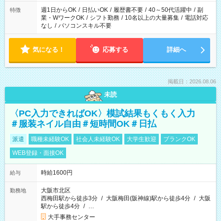
週1日からOK
/
日払いOK
/
履歴書不要
/
40～50代活躍中
/
副
特徴
業・WワークOK
/
シフト勤務
/
10名以上の大量募集
/
電話対応
なし
/
パソコンスキル不要
気になる！
応募する
詳細へ
掲載日：2026.08.06
未読
〈PC入力できればOK〉模試結果もくもく入力
＃服装ネイル自由＃短時間OK＃日払
派遣
職種未経験OK
社会人未経験OK
大学生歓迎
ブランクOK
WEB登録・面接OK
時給1600円
給与
大阪市北区
勤務地
西梅田駅から徒歩3分
/
大阪梅田(阪神線)駅から徒歩4分
/
大阪
駅から徒歩4分
/
…
大手事務センター