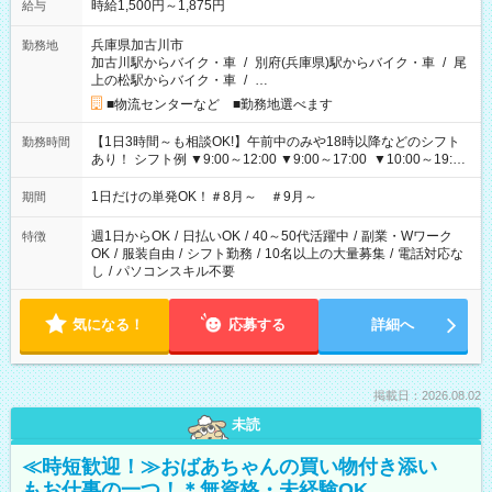
時給1,500円～1,875円
給与
兵庫県加古川市
勤務地
加古川駅からバイク・車
/
別府(兵庫県)駅からバイク・車
/
尾
上の松駅からバイク・車
/
…
■物流センターなど ■勤務地選べます
【1日3時間～も相談OK!】午前中のみや18時以降などのシフト
勤務時間
あり！ シフト例 ▼9:00～12:00 ▼9:00～17:00 ▼10:00～19:00
▼18:00～21:00
1日だけの単発OK！＃8月～ ＃9月～
期間
週1日からOK
/
日払いOK
/
40～50代活躍中
/
副業・Wワーク
特徴
OK
/
服装自由
/
シフト勤務
/
10名以上の大量募集
/
電話対応な
し
/
パソコンスキル不要
気になる！
応募する
詳細へ
掲載日：2026.08.02
未読
≪時短歓迎！≫おばあちゃんの買い物付き添い
もお仕事の一つ！＊無資格・未経験OK