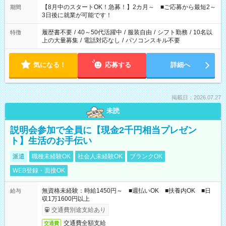
「できれば残業はしたくない」 など、ご希望を教えてください
【8月中のスタートOK！急募！】2カ月～ ■ご応募から最短2～
期間
ね。 ※Wワーク希望の方へ 今ご覧のお仕事で希望する勤務時間
3日後に就業が可能です！
と、もう1つのお仕事の勤務時間。 合計で週40時間を超える場
合は応募できません。
履歴書不要
/
40～50代活躍中
/
服装自由
/
シフト勤務
/
10名以
特徴
上の大量募集
/
電話対応なし
/
パソコンスキル不要
気になる！
応募する
詳細へ
掲載日：2026.07.27
未読
説明会参加で全員に【現金2千円相当プレゼン
ト】生活のお手伝い
派遣
職種未経験OK
社会人未経験OK
ブランクOK
WEB登録・面接OK
無資格未経験：時給1450円～ ■週払いOK ■扶養内OK ■日
給与
収1万1600円以上
交通費別途支給あり
交通費全額支給
交通費