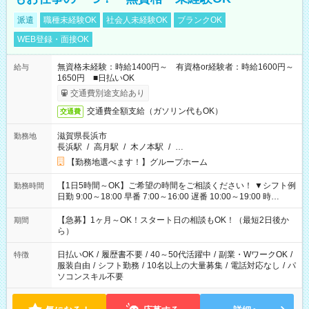
派遣
職種未経験OK
社会人未経験OK
ブランクOK
WEB登録・面接OK
無資格未経験：時給1400円～ 有資格or経験者：時給1600円～
給与
1650円 ■日払いOK
交通費別途支給あり
交通費全額支給（ガソリン代もOK）
交通費
滋賀県長浜市
勤務地
長浜駅
/
高月駅
/
木ノ本駅
/
…
【勤務地選べます！】グループホーム
【1日5時間～OK】ご希望の時間をご相談ください！ ▼シフト例
勤務時間
日勤 9:00～18:00 早番 7:00～16:00 遅番 10:00～19:00 時
短 10:00～15:00 上記はあくまで一例です。 「夕方までには帰
宅しておきたい」 「朝はゆっくりのスタートがいい」 「お昼の
【急募】1ヶ月～OK！スタート日の相談もOK！（最短2日後か
期間
時間を有効に使いたい」 など、ご希望があれば教えてください
ら）
ね。
日払いOK
/
履歴書不要
/
40～50代活躍中
/
副業・WワークOK
/
特徴
服装自由
/
シフト勤務
/
10名以上の大量募集
/
電話対応なし
/
パ
ソコンスキル不要