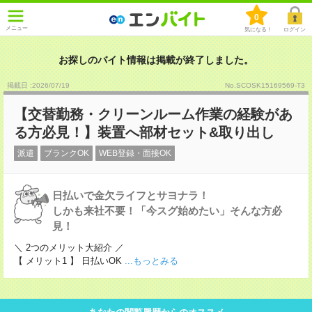
0
メニュー
気になる！
ログイン
お探しのバイト情報は掲載が終了しました。
掲載日 :2026
/
07
/
19
No.SCOSK15169569-T3
【交替勤務・クリーンルーム作業の経験があ
る方必見！】装置へ部材セット&取り出し
派遣
ブランクOK
WEB登録・面接OK
日払いで金欠ライフとサヨナラ！
しかも来社不要！「今スグ始めたい」そんな方必
見！
＼ 2つのメリット大紹介 ／
【 メリット1 】 日払いOK
...もっとみる