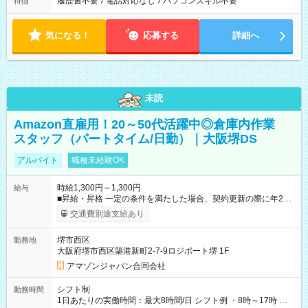
履歴書不要
/
電話対応なし
/
パソコンスキル不要
特徴
気になる！
応募する
詳細へ
未読
Amazon直雇用！20～50代活躍中◎倉庫内作業
スタッフ（パートタイム/日勤）｜大阪堺DS
アルバイト
職種未経験OK
時給1,300円～1,300円
給与
■昇給・昇格 一定の条件を満たした場合、契約更新の際に年2回
まで昇給の機会があります。 ■正社員登用制度あり ※月末締/翌
交通費別途支給あり
月25日支払い ※時間外手当、別途支給 ※深夜割増賃金 (22:00～
翌5:00までは時給が25%UPします) ☆給与前払い制度有！
堺市西区
勤務地
☆Amazon直雇用で安定して働けます！ 【試用期間】試用期間
大阪府堺市西区築港新町2-7-9ロジポート堺 1F
あり 試用期間の長さ：1週間 雇用形態、給与は本採用時と同じ
です。
アマゾンジャパン合同会社
シフト制
勤務時間
1日あたりの実働時間：最大8時間/日 シフト例 ・8時～17時 ・