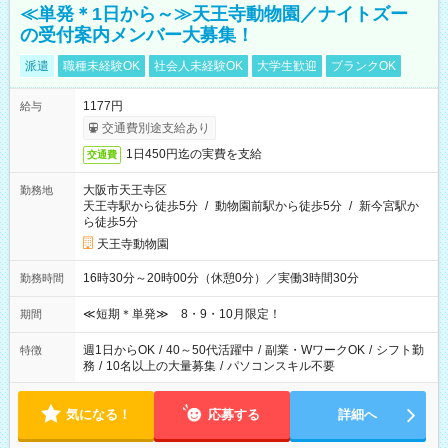
≪単発＊1日から～≫天王寺動物園／ナイトズー
の受付案内メンバー大募集！
派遣
職種未経験OK
社会人未経験OK
大学生歓迎
ブランクOK
1177円
給与
交通費別途支給あり
1日450円迄の実費を支給
交通費
大阪市天王寺区
勤務地
天王寺駅から徒歩5分
/
動物園前駅から徒歩5分
/
新今宮駅か
ら徒歩5分
天王寺動物園
16時30分～20時00分（休憩0分）／実働3時間30分
勤務時間
≪短期＊単発≫ 8・9・10月限定！
期間
週1日からOK
/
40～50代活躍中
/
副業・WワークOK
/
シフト勤
特徴
務
/
10名以上の大量募集
/
パソコンスキル不要
気になる！
応募する
詳細へ