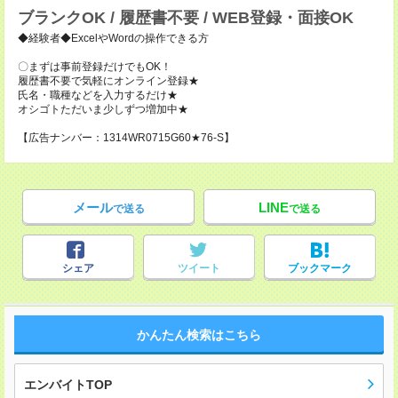
ブランクOK / 履歴書不要 / WEB登録・面接OK
◆経験者◆ExcelやWordの操作できる方
〇まずは事前登録だけでもOK！
履歴書不要で気軽にオンライン登録★
氏名・職種などを入力するだけ★
オシゴトただいま少しずつ増加中★
【広告ナンバー：1314WR0715G60★76-S】
メール
LINE
で送る
で送る
シェア
ツイート
ブックマーク
かんたん検索はこちら
エンバイトTOP