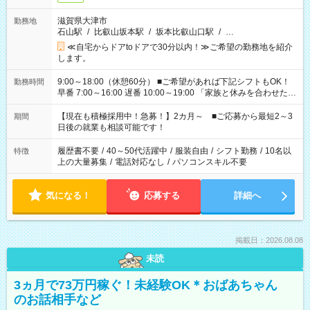
滋賀県大津市
勤務地
石山駅
/
比叡山坂本駅
/
坂本比叡山口駅
/
…
≪自宅からドアtoドアで30分以内！≫ご希望の勤務地を紹介
します。
9:00～18:00（休憩60分） ■ご希望があれば下記シフトもOK！
勤務時間
早番 7:00～16:00 遅番 10:00～19:00 「家族と休みを合わせた
い」 「余裕を持って夕飯の準備がしたい」 「できれば残業はし
たくない」 など、ご希望を教えてくださいね。 ※Wワーク希望
【現在も積極採用中！急募！】2カ月～ ■ご応募から最短2～3
期間
の方へ 今ご覧のお仕事で希望する勤務時間と、もう1つのお仕事
日後の就業も相談可能です！
の勤務時間。 合計で週40時間を超える場合は応募できません。
履歴書不要
/
40～50代活躍中
/
服装自由
/
シフト勤務
/
10名以
特徴
上の大量募集
/
電話対応なし
/
パソコンスキル不要
気になる！
応募する
詳細へ
掲載日：2026.08.08
未読
3ヵ月で73万円稼ぐ！未経験OK＊おばあちゃん
のお話相手など