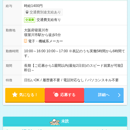
時給1400円
給与
交通費別途支給あり
交通費支給有り
交通費
大阪府寝屋川市
勤務地
寝屋川市駅から徒歩5分
電子・機械系メーカー
10:00～16:00 10:00～17:00 ※表記のうち実働5時間から6時間で
勤務時間
す。
長期【ご応募から1週間以内(最短2日目)のスピード就業が可能】
期間
即日～
日払いOK
/
履歴書不要
/
電話対応なし
/
パソコンスキル不要
特徴
気になる！
応募する
詳細へ
未読