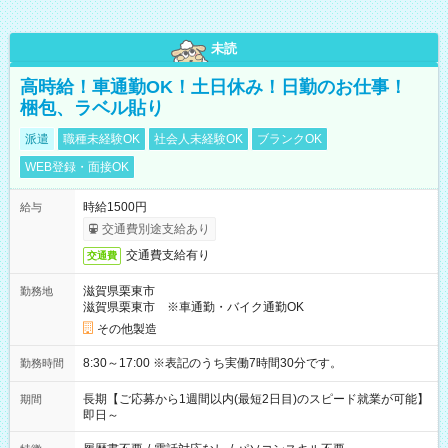
未読
高時給！車通勤OK！土日休み！日勤のお仕事！
梱包、ラベル貼り
派遣
職種未経験OK
社会人未経験OK
ブランクOK
WEB登録・面接OK
時給1500円
給与
交通費別途支給あり
交通費支給有り
交通費
滋賀県栗東市
勤務地
滋賀県栗東市 ※車通勤・バイク通勤OK
その他製造
8:30～17:00 ※表記のうち実働7時間30分です。
勤務時間
長期【ご応募から1週間以内(最短2日目)のスピード就業が可能】
期間
即日～