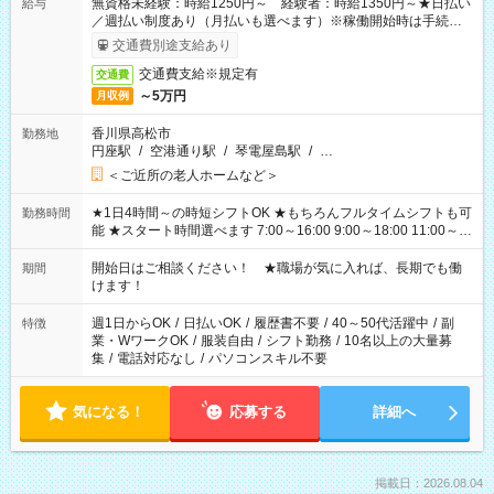
無資格未経験：時給1250円～ 経験者：時給1350円～★日払い
給与
／週払い制度あり（月払いも選べます）※稼働開始時は手続き完
了次第のお支払いとなります。
交通費別途支給あり
交通費支給※規定有
交通費
～5万円
月収例
香川県高松市
勤務地
円座駅
/
空港通り駅
/
琴電屋島駅
/
…
＜ご近所の老人ホームなど＞
★1日4時間～の時短シフトOK ★もちろんフルタイムシフトも可
勤務時間
能 ★スタート時間選べます 7:00～16:00 9:00～18:00 11:00～
20:00 など 残業なし！ ※Wワークの場合、他のお仕事と合わせ
週40時間超の就業はご案内できません ※法令に基づき、週20時
開始日はご相談ください！ ★職場が気に入れば、長期でも働
期間
間以上勤務は社会保険への加入対象となります ※労働者派遣法
けます！
（日雇い派遣の原則禁止）により、短時間・短期間の就業はご
案内が難しい場合があります
週1日からOK
/
日払いOK
/
履歴書不要
/
40～50代活躍中
/
副
特徴
業・WワークOK
/
服装自由
/
シフト勤務
/
10名以上の大量募
集
/
電話対応なし
/
パソコンスキル不要
気になる！
応募する
詳細へ
掲載日：2026.08.04