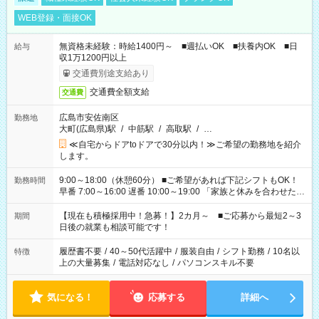
WEB登録・面接OK
無資格未経験：時給1400円～ ■週払いOK ■扶養内OK ■日
給与
収1万1200円以上
交通費別途支給あり
交通費全額支給
交通費
広島市安佐南区
勤務地
大町(広島県)駅
/
中筋駅
/
高取駅
/
…
≪自宅からドアtoドアで30分以内！≫ご希望の勤務地を紹介
します。
9:00～18:00（休憩60分） ■ご希望があれば下記シフトもOK！
勤務時間
早番 7:00～16:00 遅番 10:00～19:00 「家族と休みを合わせた
い」 「余裕を持って夕飯の準備がしたい」 「できれば残業はし
たくない」 など、ご希望を教えてくださいね。 ※Wワーク希望
【現在も積極採用中！急募！】2カ月～ ■ご応募から最短2～3
期間
の方へ 今ご覧のお仕事で希望する勤務時間と、もう1つのお仕事
日後の就業も相談可能です！
の勤務時間。 合計で週40時間を超える場合は応募できません。
履歴書不要
/
40～50代活躍中
/
服装自由
/
シフト勤務
/
10名以
特徴
上の大量募集
/
電話対応なし
/
パソコンスキル不要
気になる！
応募する
詳細へ