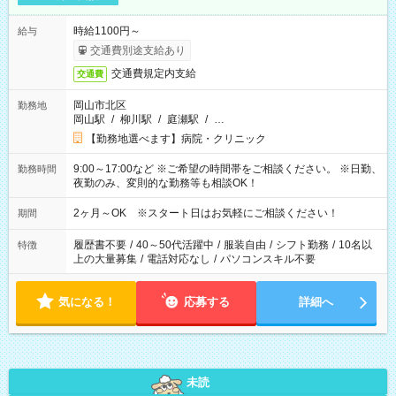
時給1100円～
給与
交通費別途支給あり
交通費規定内支給
交通費
岡山市北区
勤務地
岡山駅
/
柳川駅
/
庭瀬駅
/
…
【勤務地選べます】病院・クリニック
9:00～17:00など ※ご希望の時間帯をご相談ください。 ※日勤、
勤務時間
夜勤のみ、変則的な勤務等も相談OK！
2ヶ月～OK ※スタート日はお気軽にご相談ください！
期間
履歴書不要
/
40～50代活躍中
/
服装自由
/
シフト勤務
/
10名以
特徴
上の大量募集
/
電話対応なし
/
パソコンスキル不要
気になる！
応募する
詳細へ
未読