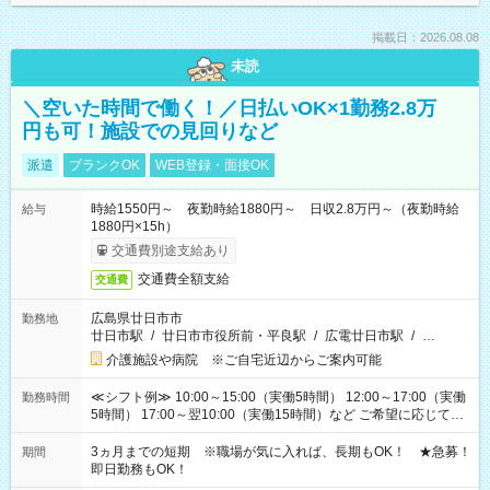
掲載日：2026.08.08
未読
＼空いた時間で働く！／日払いOK×1勤務2.8万
円も可！施設での見回りなど
派遣
ブランクOK
WEB登録・面接OK
時給1550円～ 夜勤時給1880円～ 日収2.8万円～（夜勤時給
給与
1880円×15h）
交通費別途支給あり
交通費全額支給
交通費
広島県廿日市市
勤務地
廿日市駅
/
廿日市市役所前・平良駅
/
広電廿日市駅
/
…
介護施設や病院 ※ご自宅近辺からご案内可能
≪シフト例≫ 10:00～15:00（実働5時間） 12:00～17:00（実働
勤務時間
5時間） 17:00～翌10:00（実働15時間）など ご希望に応じて、
働く時間は調整できます！ お気軽に担当へ相談ください！
3ヵ月までの短期 ※職場が気に入れば、長期もOK！ ★急募！
期間
即日勤務もOK！