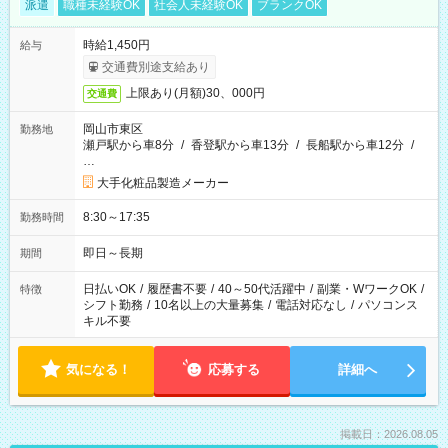
派遣
職種未経験OK
社会人未経験OK
ブランクOK
時給1,450円
給与
交通費別途支給あり
上限あり(月額)30、000円
交通費
岡山市東区
勤務地
瀬戸駅から車8分
/
香登駅から車13分
/
長船駅から車12分
/
…
大手化粧品製造メーカー
8:30～17:35
勤務時間
即日～長期
期間
日払いOK
/
履歴書不要
/
40～50代活躍中
/
副業・WワークOK
/
特徴
シフト勤務
/
10名以上の大量募集
/
電話対応なし
/
パソコンス
キル不要
気になる！
応募する
詳細へ
掲載日：2026.08.05