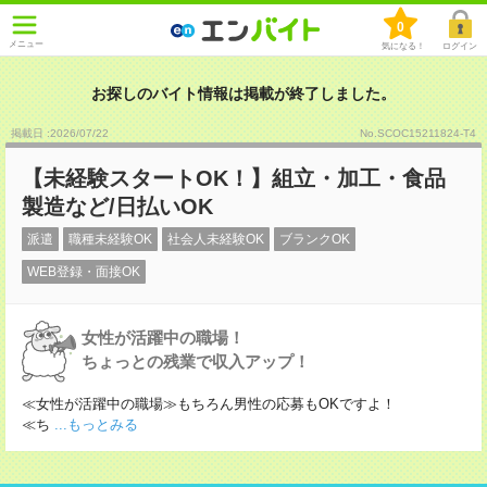
0
メニュー
気になる！
ログイン
お探しのバイト情報は掲載が終了しました。
掲載日 :2026
/
07
/
22
No.SCOC15211824-T4
【未経験スタートOK！】組立・加工・食品
製造など/日払いOK
派遣
職種未経験OK
社会人未経験OK
ブランクOK
WEB登録・面接OK
女性が活躍中の職場！
ちょっとの残業で収入アップ！
≪女性が活躍中の職場≫もちろん男性の応募もOKですよ！
≪ち
...もっとみる