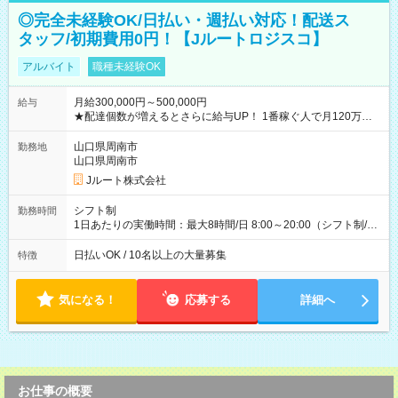
◎完全未経験OK/日払い・週払い対応！配送ス
タッフ/初期費用0円！【Jルートロジスコ】
アルバイト
職種未経験OK
月給300,000円～500,000円
給与
★配達個数が増えるとさらに給与UP！ 1番稼ぐ人で月120万ほ
ど！ ・主要都市エリア 月収55万円／週5日稼働 月収65万~112
万円／週6日稼働 ・地方郊外エリア 月収40万円／週5日稼働 月
山口県周南市
勤務地
収40万円~50万円／週6日稼働 ＜モデルイメージ＞ ■月収50万
山口県周南市
円 (27歳男性/江東区在住)※元建築関係 1日150個配達×25日勤務
Jルート株式会社
(日休み) ■月収80万円(43歳男性/墨田区在住)※元営業 1日200個
配達×25日勤務(月休み) 【試用期間】試用期間なし
シフト制
勤務時間
1日あたりの実働時間：最大8時間/日 8:00～20:00（シフト制/実
働8時間） ※週5日勤務（場所次第では週4も有り） ※配達状況
によって時間外での勤務可能性有り ※案件により多少の前後あ
日払いOK / 10名以上の大量募集
特徴
り ※配達が完了次第、帰社OKです
気になる！
応募する
詳細へ
お仕事の概要