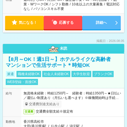
業・WワークOK
/
シフト勤務
/
10名以上の大量募集
/
電話対応
なし
/
パソコンスキル不要
気になる！
応募する
詳細へ
掲載日：2026.08.05
未読
【8月～OK！週1日～】ホテルライクな高齢者
マンションで生活サポート＊時短OK
派遣
職種未経験OK
社会人未経験OK
大学生歓迎
ブランクOK
WEB登録・面接OK
無資格未経験：時給1250円～ 経験者：時給1350円～★日払い
給与
／週払い制度あり（月払いも選べます）※稼働開始時は手続き完
了次第のお支払いとなります。
交通費別途支給あり
交通費全額支給※規定有
交通費
香川県高松市
勤務地
太田(香川県)駅
/
仏生山駅
/
潟元駅
/
…