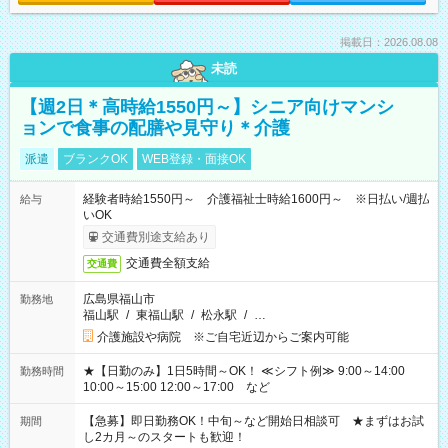
掲載日：2026.08.08
未読
【週2日＊高時給1550円～】シニア向けマンシ
ョンで食事の配膳や見守り＊介護
派遣
ブランクOK
WEB登録・面接OK
経験者時給1550円～ 介護福祉士時給1600円～ ※日払い/週払
給与
いOK
交通費別途支給あり
交通費全額支給
交通費
広島県福山市
勤務地
福山駅
/
東福山駅
/
松永駅
/
…
介護施設や病院 ※ご自宅近辺からご案内可能
★【日勤のみ】1日5時間～OK！ ≪シフト例≫ 9:00～14:00
勤務時間
10:00～15:00 12:00～17:00 など
【急募】即日勤務OK！中旬～など開始日相談可 ★まずはお試
期間
し2カ月～のスタートも歓迎！