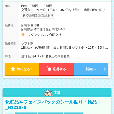
時給1,275円～1,275円
給与
交通費：一部支給 （日額2，450円を上限に、出勤日数に応じて
実費支給） ※22:00～翌5:00までは時給25%UP！ ■給与前払い
交通費別途支給あり
制度あり ※前払い額の上限あり、手数料無料（Amazon負担）
そのほか所定の条件が適用されます 【試用期間】試用期間なし
広島市佐伯区
勤務地
広島県広島市佐伯区石内北4-4-3
アマゾンジャパン合同会社
シフト制
勤務時間
1日あたりの実働時間：最大8時間/日 シフト例 ・12時～15時 入
社後、就業可能シフトをご確認の上、申請してください。
週1日からOK / 10名以上の大量募集
特徴
気になる！
応募する
詳細へ
未読
化粧品やフェイスパックのシール貼り・検品
_H121676