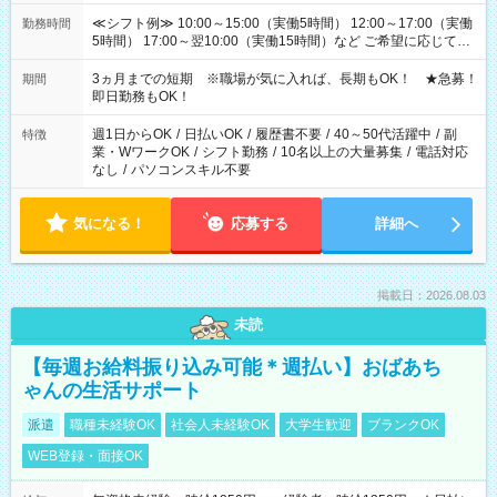
≪シフト例≫ 10:00～15:00（実働5時間） 12:00～17:00（実働
勤務時間
5時間） 17:00～翌10:00（実働15時間）など ご希望に応じて、
働く時間は調整できます！ お気軽に担当へ相談ください！
3ヵ月までの短期 ※職場が気に入れば、長期もOK！ ★急募！
期間
即日勤務もOK！
週1日からOK
/
日払いOK
/
履歴書不要
/
40～50代活躍中
/
副
特徴
業・WワークOK
/
シフト勤務
/
10名以上の大量募集
/
電話対応
なし
/
パソコンスキル不要
気になる！
応募する
詳細へ
掲載日：2026.08.03
未読
【毎週お給料振り込み可能＊週払い】おばあち
ゃんの生活サポート
派遣
職種未経験OK
社会人未経験OK
大学生歓迎
ブランクOK
WEB登録・面接OK