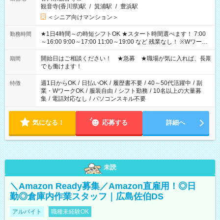
観音寺(香川県)駅
/
箕浦駅
/
豊浜駅
＜シニア向けマンション＞
★1日4時間～の時短シフトOK ★スタート時間選べます！ 7:00
勤務時間
～16:00 9:00～17:00 11:00～19:00 など 残業なし！ ※Wワーク
の場合、他のお仕事と合わせ週40時間超の就業はご案内できま
せん ※法令に基づき、週20時間以上勤務は社会保険への加入対
開始日はご相談ください！ ★急募 ★職場が気に入れば、長期
期間
象となります ※労働者派遣法（日雇い派遣の原則禁止）によ
でも働けます！
り、短時間・短期間の就業はご案内が難しい場合があります
週1日からOK
/
日払いOK
/
履歴書不要
/
40～50代活躍中
/
副
特徴
業・WワークOK
/
服装自由
/
シフト勤務
/
10名以上の大量募
集
/
電話対応なし
/
パソコンスキル不要
気になる！
応募する
詳細へ
未読
＼Amazon Ready募集／Amazon直雇用！◎日
勤◎倉庫内作業スタッフ｜広島佐伯DS
アルバイト
職種未経験OK