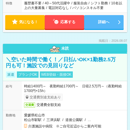
合は応募できません。
履歴書不要
/
40～50代活躍中
/
服装自由
/
シフト勤務
/
10名以
特徴
上の大量募集
/
電話対応なし
/
パソコンスキル不要
気になる！
応募する
詳細へ
掲載日：2026.08.07
未読
＼空いた時間で働く！／日払いOK×1勤務2.5万
円も可！施設での見回りなど
派遣
ブランクOK
WEB登録・面接OK
時給1400円～ 夜勤時給1700円～ 日収2.5万円～（夜勤時給
給与
1700円×15h）
交通費別途支給あり
交通費全額支給
交通費
愛媛県松山市
勤務地
松山市駅駅
/
三津浜駅
/
道後公園駅
/
…
介護施設や病院 ※ご自宅近辺からご案内可能