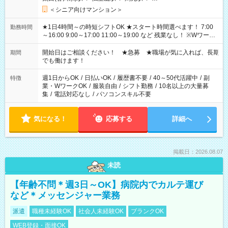
＜シニア向けマンション＞
★1日4時間～の時短シフトOK ★スタート時間選べます！ 7:00
勤務時間
～16:00 9:00～17:00 11:00～19:00 など 残業なし！ ※Wワーク
の場合、他のお仕事と合わせ週40時間超の就業はご案内できま
せん ※法令に基づき、週20時間以上勤務は社会保険への加入対
開始日はご相談ください！ ★急募 ★職場が気に入れば、長期
期間
象となります ※労働者派遣法（日雇い派遣の原則禁止）によ
でも働けます！
り、短時間・短期間の就業はご案内が難しい場合があります
週1日からOK
/
日払いOK
/
履歴書不要
/
40～50代活躍中
/
副
特徴
業・WワークOK
/
服装自由
/
シフト勤務
/
10名以上の大量募
集
/
電話対応なし
/
パソコンスキル不要
気になる！
応募する
詳細へ
掲載日：2026.08.07
未読
【年齢不問＊週3日～OK】病院内でカルテ運び
など＊メッセンジャー業務
派遣
職種未経験OK
社会人未経験OK
ブランクOK
WEB登録・面接OK