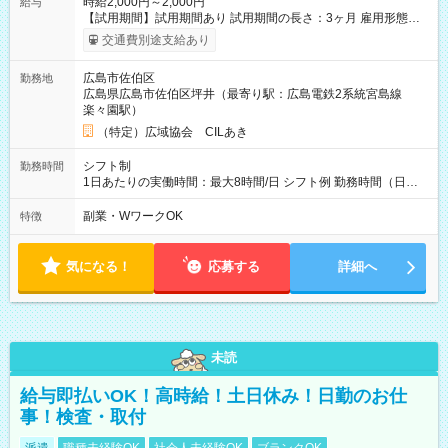
時給2,000円～2,000円
給与
【試用期間】試用期間あり 試用期間の長さ：3ヶ月 雇用形態、
給与は本採用時と同じです。
交通費別途支給あり
広島市佐伯区
勤務地
広島県広島市佐伯区坪井（最寄り駅：広島電鉄2系統宮島線
楽々園駅）
（特定）広域協会 CILあき
シフト制
勤務時間
1日あたりの実働時間：最大8時間/日 シフト例 勤務時間（日
勤）・8時～18時 （実働時間8時間 待機休憩2時間）（日勤1回
あたりの給与 2万円）
副業・WワークOK
特徴
気になる！
応募する
詳細へ
未読
給与即払いOK！高時給！土日休み！日勤のお仕
事！検査・取付