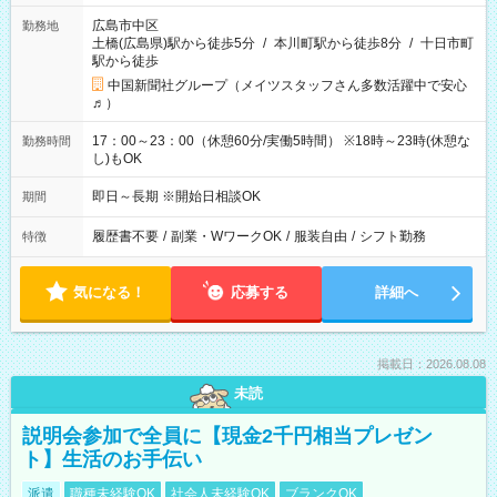
広島市中区
勤務地
土橋(広島県)駅から徒歩5分
/
本川町駅から徒歩8分
/
十日市町
駅から徒歩
中国新聞社グループ（メイツスタッフさん多数活躍中で安心
♬）
17：00～23：00（休憩60分/実働5時間） ※18時～23時(休憩な
勤務時間
し)もOK
即日～長期 ※開始日相談OK
期間
履歴書不要
/
副業・WワークOK
/
服装自由
/
シフト勤務
特徴
気になる！
応募する
詳細へ
掲載日：2026.08.08
未読
説明会参加で全員に【現金2千円相当プレゼン
ト】生活のお手伝い
派遣
職種未経験OK
社会人未経験OK
ブランクOK