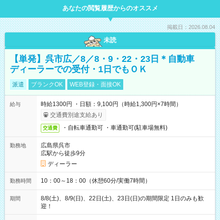
あなたの閲覧履歴からのオススメ
掲載日：2026.08.04
未読
【単発】呉市広／8／8・9・22・23日＊自動車
ディーラーでの受付・1日でもＯＫ
派遣
ブランクOK
WEB登録・面接OK
時給1300円 ・日額：9,100円（時給1,300円×7時間）
給与
交通費別途支給あり
・自転車通勤可 ・車通勤可(駐車場無料)
交通費
広島県呉市
勤務地
広駅から徒歩9分
ディーラー
10：00～18：00（休憩60分/実働7時間）
勤務時間
8/8(土)、8/9(日)、22日(土)、23日(日)の期間限定 1日のみも歓
期間
迎！