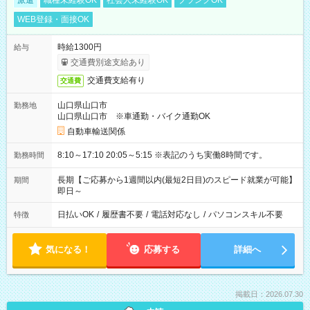
派遣
職種未経験OK
社会人未経験OK
ブランクOK
WEB登録・面接OK
時給1300円
給与
交通費別途支給あり
交通費支給有り
交通費
山口県山口市
勤務地
山口県山口市 ※車通勤・バイク通勤OK
自動車輸送関係
8:10～17:10 20:05～5:15 ※表記のうち実働8時間です。
勤務時間
長期【ご応募から1週間以内(最短2日目)のスピード就業が可能】
期間
即日～
日払いOK
/
履歴書不要
/
電話対応なし
/
パソコンスキル不要
特徴
気になる！
応募する
詳細へ
掲載日：2026.07.30