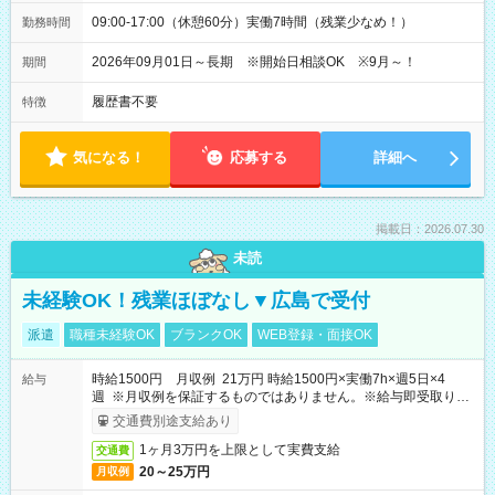
09:00-17:00（休憩60分）実働7時間（残業少なめ！）
勤務時間
2026年09月01日～長期 ※開始日相談OK ※9月～！
期間
履歴書不要
特徴
気になる！
応募する
詳細へ
掲載日：2026.07.30
未読
未経験OK！残業ほぼなし▼広島で受付
派遣
職種未経験OK
ブランクOK
WEB登録・面接OK
時給1500円 月収例 21万円 時給1500円×実働7h×週5日×4
給与
週 ※月収例を保証するものではありません。※給与即受取りサ
ービス利用可（利用条件有）
交通費別途支給あり
1ヶ月3万円を上限として実費支給
交通費
20～25万円
月収例