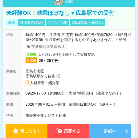
未読
未経験OK！残業ほぼなし▼広島駅での受付
派遣
職種未経験OK
ブランクOK
WEB登録・面接OK
時給1400円 月収例 21万円 時給1400円×実働7h30m×週5日×4
給与
週+残業5h ※月収例を保証するものではありません。※給与即
受取りサービス利用可（利用条件有）
交通費別途支給あり
1ヶ月3万円を上限として実費支給
交通費
20～25万円
月収例
広島市南区
勤務地
広島駅駅から徒歩1分
人材派遣・紹介業
09:20-17:50（休憩60分）実働7時間30分（残業少なめ！）
勤務時間
2026年09月01日～長期 ※開始日相談OK ※9月～！
期間
履歴書不要
/
シフト勤務
特徴
気になる！
応募する
詳細へ