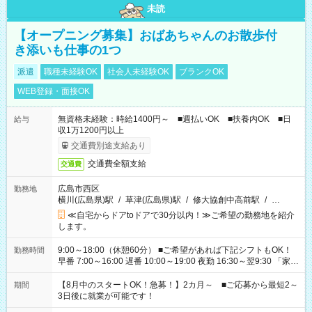
未読
【オープニング募集】おばあちゃんのお散歩付
き添いも仕事の1つ
派遣
職種未経験OK
社会人未経験OK
ブランクOK
WEB登録・面接OK
無資格未経験：時給1400円～ ■週払いOK ■扶養内OK ■日
給与
収1万1200円以上
交通費別途支給あり
交通費全額支給
交通費
広島市西区
勤務地
横川(広島県)駅
/
草津(広島県)駅
/
修大協創中高前駅
/
…
≪自宅からドアtoドアで30分以内！≫ご希望の勤務地を紹介
します。
9:00～18:00（休憩60分） ■ご希望があれば下記シフトもOK！
勤務時間
早番 7:00～16:00 遅番 10:00～19:00 夜勤 16:30～翌9:30 「家族
と休みを合わせたい」 「余裕を持って夕飯の準備がしたい」
「できれば残業はしたくない」 など、ご希望を教えてください
【8月中のスタートOK！急募！】2カ月～ ■ご応募から最短2～
期間
ね。 ※Wワーク希望の方へ 今ご覧のお仕事で希望する勤務時間
3日後に就業が可能です！
と、もう1つのお仕事の勤務時間。 合計で週40時間を超える場