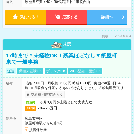
履歴書不要
/
40～50代活躍中
/
服装自由
特徴
気になる！
応募する
詳細へ
掲載日：2026.08.04
未読
17時まで＊未経験OK！残業ほぼなし▼紙屋町
東で一般事務
派遣
職種未経験OK
ブランクOK
WEB登録・面接OK
時給1500円 月収例 21万円 時給1500円×実働7h×週5日×4
給与
週 ※月収例を保証するものではありません。※給与即受取りサ
ービス利用可（利用条件有）
交通費別途支給あり
1ヶ月3万円を上限として実費支給
交通費
20～25万円
月収例
広島市中区
勤務地
紙屋町東駅から徒歩2分
損害保険業