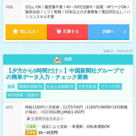
日払いOK
/
履歴書不要
/
40～50代活躍中
/
副業・WワークOK
/
特徴
服装自由
/
シフト勤務
/
10名以上の大量募集
/
電話対応なし
/
パ
ソコンスキル不要
気になる！
応募する
詳細へ
掲載日：2026.08.07
未読
【夕方から5時間だけ♬】中国新聞社グループで
の簡単データ入力・チェック業務
派遣
職種未経験OK
社会人未経験OK
大学生歓迎
ブランクOK
WEB登録・面接OK
時給1160円☆月収例：11万5700円（1160円×5時間×19日勤務
給与
の場合） ※22:00以降は時給1,450円
交通費別途支給あり
・規定により支給 ・車通勤・自転車通勤OK
交通費
10～15万円
月収例