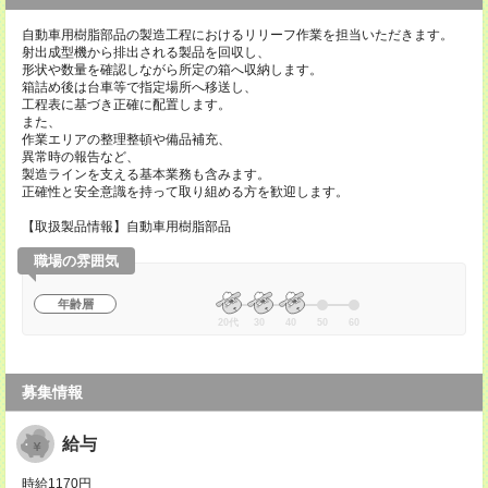
自動車用樹脂部品の製造工程におけるリリーフ作業を担当いただきます。
射出成型機から排出される製品を回収し、
形状や数量を確認しながら所定の箱へ収納します。
箱詰め後は台車等で指定場所へ移送し、
工程表に基づき正確に配置します。
また、
作業エリアの整理整頓や備品補充、
異常時の報告など、
製造ラインを支える基本業務も含みます。
正確性と安全意識を持って取り組める方を歓迎します。
【取扱製品情報】自動車用樹脂部品
職場の雰囲気
年齢層
20代
30
40
50
60
募集情報
給与
時給1170円