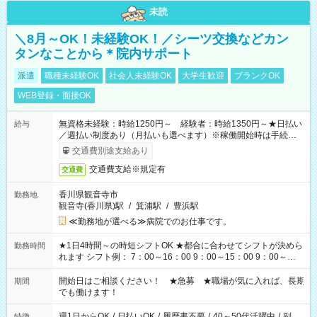
未読
＼8月～OK！未経験OK！／シーツ交換などカン
タンなことから＊院内サポート
派遣
職種未経験OK
社会人未経験OK
大学生歓迎
ブランクOK
WEB登録・面接OK
無資格未経験：時給1250円～ 経験者：時給1350円～★日払い
給与
／週払い制度あり（月払いも選べます）※稼働開始時は手続き完
了次第のお支払いとなります。
交通費別途支給あり
交通費支給※規定有
交通費
香川県観音寺市
勤務地
観音寺(香川県)駅
/
箕浦駅
/
豊浜駅
≪勤務地が選べる≫病院でのお仕事です。
★1日4時間～の時短シフトOK ★都合に合わせてシフトが決めら
勤務時間
れます シフト例： 7：00～16：00 9：00～15：00 9：00～
18：00 11：00～20：00 など ※Wワークの場合、他のお仕事と
合わせ週40時間超の就業はご案内できません ※法令に基づき、
開始日はご相談ください！ ★急募 ★職場が気に入れば、長期
期間
週20時間以上勤務は社会保険への加入対象となります ※労働者
でも働けます！
派遣法（日雇い派遣の原則禁止）により、短時間・短期間の就
業はご案内が難しい場合があります
週1日からOK
/
日払いOK
/
履歴書不要
/
40～50代活躍中
/
副
特徴