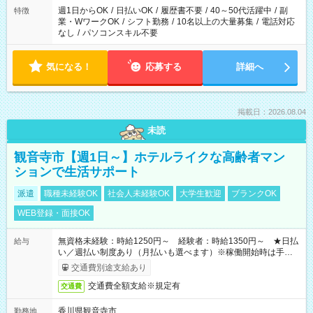
週1日からOK
/
日払いOK
/
履歴書不要
/
40～50代活躍中
/
副
特徴
業・WワークOK
/
シフト勤務
/
10名以上の大量募集
/
電話対応
なし
/
パソコンスキル不要
気になる！
応募する
詳細へ
掲載日：2026.08.04
未読
観音寺市【週1日～】ホテルライクな高齢者マン
ションで生活サポート
派遣
職種未経験OK
社会人未経験OK
大学生歓迎
ブランクOK
WEB登録・面接OK
無資格未経験：時給1250円～ 経験者：時給1350円～ ★日払
給与
い／週払い制度あり（月払いも選べます）※稼働開始時は手続き
完了次第のお支払いとなります。
交通費別途支給あり
交通費全額支給※規定有
交通費
香川県観音寺市
勤務地