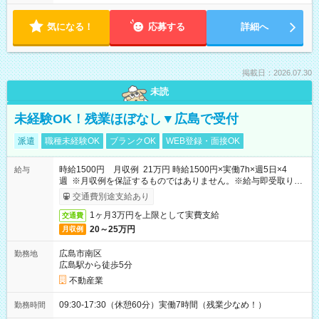
気になる！
応募する
詳細へ
掲載日：2026.07.30
未読
未経験OK！残業ほぼなし▼広島で受付
派遣
職種未経験OK
ブランクOK
WEB登録・面接OK
時給1500円 月収例 21万円 時給1500円×実働7h×週5日×4
給与
週 ※月収例を保証するものではありません。※給与即受取りサ
ービス利用可（利用条件有）
交通費別途支給あり
1ヶ月3万円を上限として実費支給
交通費
20～25万円
月収例
広島市南区
勤務地
広島駅から徒歩5分
不動産業
09:30-17:30（休憩60分）実働7時間（残業少なめ！）
勤務時間