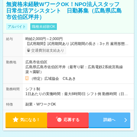
無資格未経験WワークOK！NPO法人スタッフ
日常生活アシスタント 日勤募集（広島県広島
市佐伯区坪井）
アルバイト
職種未経験OK
時給2,000円～2,000円
給与
【試用期間】試用期間あり 試用期間の長さ：3ヶ月 雇用形態、
給与は本採用時と同じです。
交通費別途支給あり
広島市佐伯区
勤務地
広島県広島市佐伯区坪井（最寄り駅：広島電鉄2系統宮島線
楽々園駅）
（特定）広域協会 CILあき
シフト制
勤務時間
1日あたりの実働時間：最大8時間/日 シフト例 勤務時間（日
勤）・8時～18時 （実働時間8時間 待機休憩2時間）（日勤1回
あたりの給与 2万円）
副業・WワークOK
特徴
気になる！
応募する
詳細へ