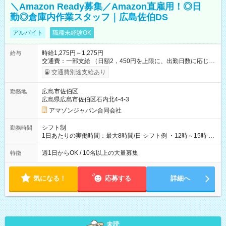
＼Amazon Ready募集／Amazon直雇用！◎日
勤◎倉庫内作業スタッフ｜広島佐伯DS
アルバイト
職種未経験OK
時給1,275円～1,275円
給与
交通費：一部支給 （日額2，450円を上限に、出勤日数に応じて
実費支給） ※22:00～翌5:00までは時給25%UP！ ■給与前払い
交通費別途支給あり
制度あり ※前払い額の上限あり、手数料無料（Amazon負担）
そのほか所定の条件が適用されます 【試用期間】試用期間なし
広島市佐伯区
勤務地
広島県広島市佐伯区石内北4-4-3
アマゾンジャパン合同会社
シフト制
勤務時間
1日あたりの実働時間：最大8時間/日 シフト例 ・12時～15時 入
社後、就業可能シフトをご確認の上、申請してください。
週1日からOK / 10名以上の大量募集
特徴
気になる！
応募する
詳細へ
未読