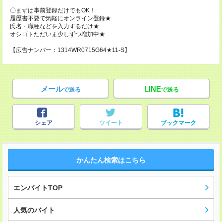
〇まずは事前登録だけでもOK！
履歴書不要で気軽にオンライン登録★
氏名・職種などを入力するだけ★
オシゴトただいま少しずつ増加中★
【広告ナンバー：1314WR0715G64★11-S】
メール
LINE
で送る
で送る
シェア
ツイート
ブックマーク
かんたん検索はこちら
エンバイトTOP
人気のバイト