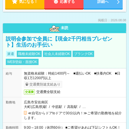
気になる！
応募する
詳細へ
掲載日：2026.08.08
未読
説明会参加で全員に【現金2千円相当プレゼン
ト】生活のお手伝い
派遣
職種未経験OK
社会人未経験OK
ブランクOK
WEB登録・面接OK
無資格未経験：時給1400円～ ■週払いOK ■扶養内OK ■日
給与
収1万1200円以上
交通費別途支給あり
交通費全額支給
交通費
広島市安佐南区
勤務地
大町(広島県)駅
/
中筋駅
/
高取駅
/
…
≪自宅からドアtoドアで30分以内！≫ご希望の勤務地を紹介
します。
9:00～18:00（休憩60分） ■ご希望があれば下記シフトもOK！
勤務時間