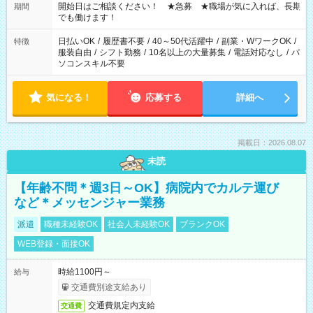
せん ※法令に基づき、週20時間以上勤務は社会保険への加入対
開始日はご相談ください！ ★急募 ★職場が気に入れば、長期
期間
象となります ※労働者派遣法（日雇い派遣の原則禁止）によ
でも働けます！
り、短時間・短期間の就業はご案内が難しい場合があります
日払いOK
/
履歴書不要
/
40～50代活躍中
/
副業・WワークOK
/
特徴
服装自由
/
シフト勤務
/
10名以上の大量募集
/
電話対応なし
/
パ
ソコンスキル不要
気になる！
応募する
詳細へ
掲載日：2026.08.07
未読
【年齢不問＊週3日～OK】病院内でカルテ運び
など＊メッセンジャー業務
派遣
職種未経験OK
社会人未経験OK
ブランクOK
WEB登録・面接OK
時給1100円～
給与
交通費別途支給あり
交通費規定内支給
交通費