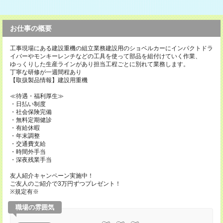
お仕事の概要
工事現場にある建設重機の組立業務建設用のショベルカーにインパクトドラ
イバーやモンキーレンチなどの工具を使って部品を組付けていく作業、
ゆっくりした生産ラインがあり担当工程ごとに別れて業務します。
丁寧な研修が一週間程あり
【取扱製品情報】建設用重機
≪待遇・福利厚生≫
・日払い制度
・社会保険完備
・無料定期健診
・有給休暇
・年末調整
・交通費支給
・時間外手当
・深夜残業手当
友人紹介キャンペーン実施中！
ご友人のご紹介で3万円ずつプレゼント！
※規定有※
職場の雰囲気