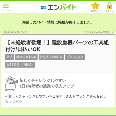
0
メニュー
気になる！
ログイン
お探しのバイト情報は掲載が終了しました。
掲載日 :2026
/
07
/
23
No.SCOC15130606-T3
【未経験者歓迎！】建設重機パーツの工具組
付け/日払いOK
派遣
職種未経験OK
社会人未経験OK
ブランクOK
WEB登録・面接OK
新しくチャレンジしやすい！
1日1時間程の残業で収入アップ！
≪新しくチャレンジしやすい≫ビギナーさんもブランクさんも安心
...
もっとみる