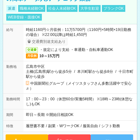
派遣
職種未経験OK
社会人未経験OK
大学生歓迎
ブランクOK
WEB登録・面接OK
時給1160円☆月収例：11万5700円（1160円×5時間×19日勤務
給与
の場合） ※22:00以降は時給1,450円
交通費別途支給あり
・規定により支給 ・車通勤・自転車通勤OK
交通費
10～15万円
月収例
広島市中区
勤務地
土橋(広島県)駅から徒歩5分
/
本川町駅から徒歩8分
/
十日市町
駅から徒歩
中国新聞社グループ（メイツスタッフさん多数活躍中で安心
♬）
17：00～23：00（休憩60分/実働5時間） ※18時～23時(休憩な
勤務時間
し)もOK
即日～長期 ※開始日相談OK
期間
履歴書不要
/
副業・WワークOK
/
服装自由
/
シフト勤務
特徴