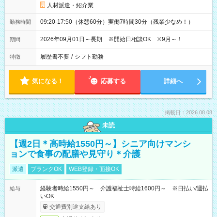
人材派遣・紹介業
09:20-17:50（休憩60分）実働7時間30分（残業少なめ！）
勤務時間
2026年09月01日～長期 ※開始日相談OK ※9月～！
期間
履歴書不要
/
シフト勤務
特徴
気になる！
応募する
詳細へ
掲載日：2026.08.08
未読
【週2日＊高時給1550円～】シニア向けマンシ
ョンで食事の配膳や見守り＊介護
派遣
ブランクOK
WEB登録・面接OK
経験者時給1550円～ 介護福祉士時給1600円～ ※日払い/週払
給与
いOK
交通費別途支給あり