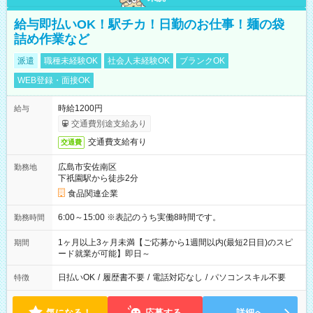
給与即払いOK！駅チカ！日勤のお仕事！麺の袋
詰め作業など
派遣
職種未経験OK
社会人未経験OK
ブランクOK
WEB登録・面接OK
時給1200円
給与
交通費別途支給あり
交通費支給有り
交通費
広島市安佐南区
勤務地
下祇園駅から徒歩2分
食品関連企業
6:00～15:00 ※表記のうち実働8時間です。
勤務時間
1ヶ月以上3ヶ月未満【ご応募から1週間以内(最短2日目)のスピ
期間
ード就業が可能】即日～
日払いOK
/
履歴書不要
/
電話対応なし
/
パソコンスキル不要
特徴
気になる！
応募する
詳細へ