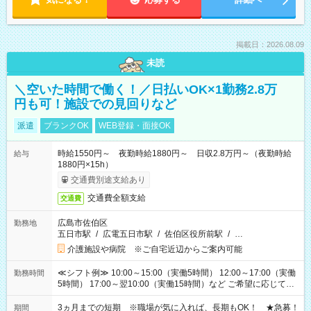
掲載日：2026.08.09
未読
＼空いた時間で働く！／日払いOK×1勤務2.8万
円も可！施設での見回りなど
派遣
ブランクOK
WEB登録・面接OK
時給1550円～ 夜勤時給1880円～ 日収2.8万円～（夜勤時給
給与
1880円×15h）
交通費別途支給あり
交通費全額支給
交通費
広島市佐伯区
勤務地
五日市駅
/
広電五日市駅
/
佐伯区役所前駅
/
…
介護施設や病院 ※ご自宅近辺からご案内可能
≪シフト例≫ 10:00～15:00（実働5時間） 12:00～17:00（実働
勤務時間
5時間） 17:00～翌10:00（実働15時間）など ご希望に応じて、
働く時間は調整できます！ お気軽に担当へ相談ください！
3ヵ月までの短期 ※職場が気に入れば、長期もOK！ ★急募！
期間