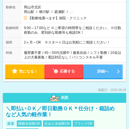
岡山市北区
勤務地
岡山駅
/
柳川駅
/
庭瀬駅
/
…
【勤務地選べます】病院・クリニック
9:00～17:00など ※ご希望の時間帯をご相談ください。 ※日勤、
勤務時間
夜勤のみ、変則的な勤務等も相談OK！
2ヶ月～OK ※スタート日はお気軽にご相談ください！
期間
履歴書不要
/
40～50代活躍中
/
服装自由
/
シフト勤務
/
10名以
特徴
上の大量募集
/
電話対応なし
/
パソコンスキル不要
気になる！
応募する
詳細へ
掲載日：2026.08.09
未読
＼即払いＯＫ／即日勤務ＯＫ＊仕分け・箱詰め
など人気の軽作業！
派遣
職種未経験OK
社会人未経験OK
ブランクOK