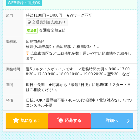
WEB登録・面接OK
時給1100円～1400円 ★Wワーク不可
給与
交通費別途支給あり
交通費全額支給
交通費
広島市西区
勤務地
横川(広島県)駅
/
西広島駅
/
横川駅駅
/
…
広島市西区など…勤務地多数！通いやすい勤務地をご紹介し
ます。
週5フルタイムがメインです！ ＜勤務時間の例＞ 8:00～17:00
勤務時間
8:30～17:30 9:00～18:00 10:00～19:00 20:30～翌5:30 など ★
その他にも勤務時間多数！ 日勤のみ、残業なし、交替制など
ご希望を教えてください！
即日～長期 ★応募から「最短2日後」に勤務OK！スタート日
期間
はご相談ください。
日払いOK
/
履歴書不要
/
40～50代活躍中
/
電話対応なし
/
パソ
特徴
コンスキル不要
気になる！
応募する
詳細へ