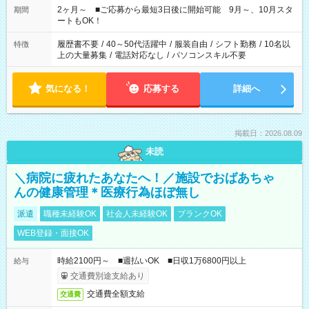
たい」 「できれば残業はしたくない」 など、ご希望があれば教
2ヶ月～ ■ご応募から最短3日後に開始可能 9月～、10月スタ
期間
えてくださいね。 ※Wワーク希望の方へ 今ご覧のお仕事で希望
ートもOK！
する勤務時間と、もう1つのお仕事の勤務時間。 合計で週40時
間を超える場合は応募できません
履歴書不要
/
40～50代活躍中
/
服装自由
/
シフト勤務
/
10名以
特徴
上の大量募集
/
電話対応なし
/
パソコンスキル不要
気になる！
応募する
詳細へ
掲載日：2026.08.09
未読
＼病院に疲れたあなたへ！／施設でおばあちゃ
んの健康管理＊医療行為ほぼ無し
派遣
職種未経験OK
社会人未経験OK
ブランクOK
WEB登録・面接OK
時給2100円～ ■週払いOK ■日収1万6800円以上
給与
交通費別途支給あり
交通費全額支給
交通費