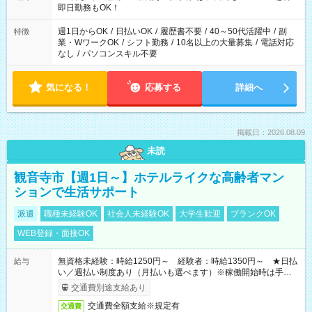
即日勤務もOK！
週1日からOK
/
日払いOK
/
履歴書不要
/
40～50代活躍中
/
副
特徴
業・WワークOK
/
シフト勤務
/
10名以上の大量募集
/
電話対応
なし
/
パソコンスキル不要
気になる！
応募する
詳細へ
掲載日：2026.08.09
未読
観音寺市【週1日～】ホテルライクな高齢者マン
ションで生活サポート
派遣
職種未経験OK
社会人未経験OK
大学生歓迎
ブランクOK
WEB登録・面接OK
無資格未経験：時給1250円～ 経験者：時給1350円～ ★日払
給与
い／週払い制度あり（月払いも選べます）※稼働開始時は手続き
完了次第のお支払いとなります。
交通費別途支給あり
交通費全額支給※規定有
交通費