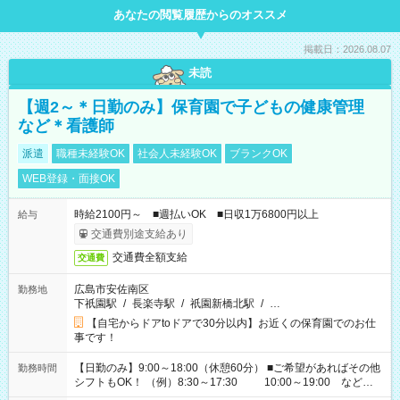
あなたの閲覧履歴からのオススメ
掲載日：2026.08.07
未読
【週2～＊日勤のみ】保育園で子どもの健康管理
など＊看護師
派遣
職種未経験OK
社会人未経験OK
ブランクOK
WEB登録・面接OK
時給2100円～ ■週払いOK ■日収1万6800円以上
給与
交通費別途支給あり
交通費全額支給
交通費
広島市安佐南区
勤務地
下祇園駅
/
長楽寺駅
/
祇園新橋北駅
/
…
【自宅からドアtoドアで30分以内】お近くの保育園でのお仕
事です！
【日勤のみ】9:00～18:00（休憩60分） ■ご希望があればその他
勤務時間
シフトもOK！ （例）8:30～17:30 10:00～19:00 など
「家族とお休みを合わせたい」 「余裕を持って夕飯の準備がし