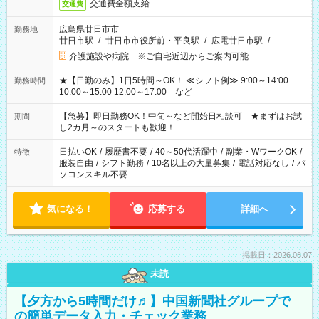
交通費全額支給
交通費
広島県廿日市市
勤務地
廿日市駅
/
廿日市市役所前・平良駅
/
広電廿日市駅
/
…
介護施設や病院 ※ご自宅近辺からご案内可能
★【日勤のみ】1日5時間～OK！ ≪シフト例≫ 9:00～14:00
勤務時間
10:00～15:00 12:00～17:00 など
【急募】即日勤務OK！中旬～など開始日相談可 ★まずはお試
期間
し2カ月～のスタートも歓迎！
日払いOK
/
履歴書不要
/
40～50代活躍中
/
副業・WワークOK
/
特徴
服装自由
/
シフト勤務
/
10名以上の大量募集
/
電話対応なし
/
パ
ソコンスキル不要
気になる！
応募する
詳細へ
掲載日：2026.08.07
未読
【夕方から5時間だけ♬】中国新聞社グループで
の簡単データ入力・チェック業務