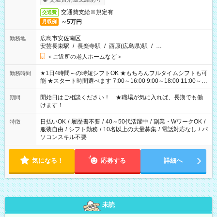
交通費支給※規定有
交通費
～5万円
月収例
広島市安佐南区
勤務地
安芸長束駅
/
長楽寺駅
/
西原(広島県)駅
/
…
＜ご近所の老人ホームなど＞
★1日4時間～の時短シフトOK ★もちろんフルタイムシフトも可
勤務時間
能 ★スタート時間選べます 7:00～16:00 9:00～18:00 11:00～
20:00 など 残業なし！ ※Wワークの場合、他のお仕事と合わせ
週40時間超の就業はご案内できません ※法令に基づき、週20時
開始日はご相談ください！ ★職場が気に入れば、長期でも働
期間
間以上勤務は社会保険への加入対象となります ※労働者派遣法
けます！
（日雇い派遣の原則禁止）により、短時間・短期間の就業はご
案内が難しい場合があります
日払いOK
/
履歴書不要
/
40～50代活躍中
/
副業・WワークOK
/
特徴
服装自由
/
シフト勤務
/
10名以上の大量募集
/
電話対応なし
/
パ
ソコンスキル不要
気になる！
応募する
詳細へ
未読