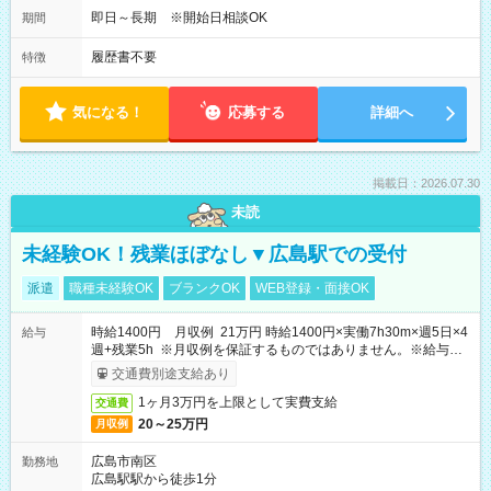
即日～長期 ※開始日相談OK
期間
履歴書不要
特徴
気になる！
応募する
詳細へ
掲載日：2026.07.30
未読
未経験OK！残業ほぼなし▼広島駅での受付
派遣
職種未経験OK
ブランクOK
WEB登録・面接OK
時給1400円 月収例 21万円 時給1400円×実働7h30m×週5日×4
給与
週+残業5h ※月収例を保証するものではありません。※給与即
受取りサービス利用可（利用条件有）
交通費別途支給あり
1ヶ月3万円を上限として実費支給
交通費
20～25万円
月収例
広島市南区
勤務地
広島駅駅から徒歩1分