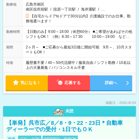
広島市南区
勤務地
南区役所前駅
/
段原一丁目駅
/
海岸通駅
/
…
【自宅からドアtoドアで30分以内】介護施設でのお仕事。勤
務地選べます！
【日勤のみ】9:00～18:00（休憩60分） ■ご希望があればその他
勤務時間
シフトもOK！ （例）8:30～17:30 10:00～19:00 など
「家族とお休みを合わせたい」 「できれば残業はしたくない」
など、あなたのご希望に沿ったお仕事をご紹介します！ ※Wワ
2ヶ月～ ■ご応募から最短3日後に開始可能 9月～、10月スタ
期間
ーク希望の方へ 今ご覧のお仕事で希望する勤務時間と、もう1つ
ートもOK！
のお仕事の勤務時間。 合計で週40時間を超える場合は応募でき
ません
履歴書不要
/
40～50代活躍中
/
服装自由
/
シフト勤務
/
10名以
特徴
上の大量募集
/
パソコンスキル不要
気になる！
応募する
詳細へ
掲載日：2026.08.04
未読
【単発】呉市広／8／8・9・22・23日＊自動車
ディーラーでの受付・1日でもＯＫ