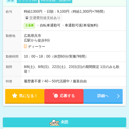
派遣
ブランクOK
WEB登録・面接OK
時給1300円 ・日額：9,100円（時給1,300円×7時間）
給与
交通費別途支給あり
・自転車通勤可 ・車通勤可(駐車場無料)
交通費
広島県呉市
勤務地
広駅から徒歩9分
ディーラー
10：00～18：00（休憩60分/実働7時間）
勤務時間
8/8(土)、8/9(日)、22日(土)、23日(日)の期間限定 1日のみも歓
期間
迎！
履歴書不要
/
40～50代活躍中
/
服装自由
特徴
気になる！
応募する
詳細へ
未読