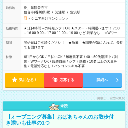
香川県観音寺市
勤務地
観音寺(香川県)駅
/
箕浦駅
/
豊浜駅
＜シニア向けマンション＞
★1日4時間～の時短シフトOK ★スタート時間選べます！ 7:00
勤務時間
～16:00 9:00～17:00 11:00～19:00 など 残業なし！ ※Wワーク
の場合、他のお仕事と合わせ週40時間超の就業はご案内できま
せん ※法令に基づき、週20時間以上勤務は社会保険への加入対
開始日はご相談ください！ ★急募 ★職場が気に入れば、長期
期間
象となります ※労働者派遣法（日雇い派遣の原則禁止）によ
でも働けます！
り、短時間・短期間の就業はご案内が難しい場合があります
週1日からOK
/
日払いOK
/
履歴書不要
/
40～50代活躍中
/
副
特徴
業・WワークOK
/
服装自由
/
シフト勤務
/
10名以上の大量募
集
/
電話対応なし
/
パソコンスキル不要
気になる！
応募する
詳細へ
掲載日：2026.08.10
未読
【オープニング募集】おばあちゃんのお散歩付
き添いも仕事の1つ