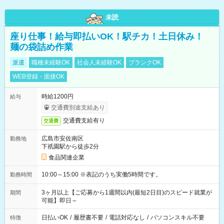
未読
座り仕事！給与即払いOK！駅チカ！土日休み！
麺の袋詰め作業
派遣
職種未経験OK
社会人未経験OK
ブランクOK
WEB登録・面接OK
時給1200円
給与
交通費別途支給あり
交通費支給有り
交通費
広島市安佐南区
勤務地
下祇園駅から徒歩2分
食品関連企業
10:00～15:00 ※表記のうち実働5時間です。
勤務時間
3ヶ月以上【ご応募から1週間以内(最短2日目)のスピード就業が
期間
可能】即日～
日払いOK
/
履歴書不要
/
電話対応なし
/
パソコンスキル不要
特徴