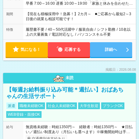
早番 7:00～16:00 遅番 10:00～19:00 「家族と休みを合わせた
い」 「余裕を持って夕飯の準備がしたい」 「できれば残業はし
たくない」 など、ご希望を教えてくださいね。 ※Wワーク希望
【現在も積極採用中！急募！】2カ月～ ■ご応募から最短2～3
期間
の方へ 今ご覧のお仕事で希望する勤務時間と、もう1つのお仕事
日後の就業も相談可能です！
の勤務時間。 合計で週40時間を超える場合は応募できません。
履歴書不要
/
40～50代活躍中
/
服装自由
/
シフト勤務
/
10名以
特徴
上の大量募集
/
電話対応なし
/
パソコンスキル不要
気になる！
応募する
詳細へ
掲載日：2026.08.08
未読
【毎週お給料振り込み可能＊週払い】おばあち
ゃんの生活サポート
派遣
職種未経験OK
社会人未経験OK
大学生歓迎
ブランクOK
WEB登録・面接OK
無資格未経験：時給1350円～ 経験者：時給1350円～ ★日払
給与
い／週払い制度あり（月払いも選べます）※稼働開始時は手続き
完了次第のお支払いとなります。
交通費別途支給あり