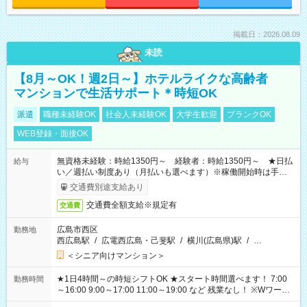
掲載日：2026.08.09
未読
【8月～OK！週2日～】ホテルライクな高齢者
マンションで生活サポート＊時短OK
派遣
職種未経験OK
社会人未経験OK
大学生歓迎
ブランクOK
WEB登録・面接OK
無資格未経験：時給1350円～ 経験者：時給1350円～ ★日払
給与
い／週払い制度あり（月払いも選べます）※稼働開始時は手続き
完了次第のお支払いとなります。
交通費別途支給あり
交通費全額支給※規定有
交通費
広島市西区
勤務地
西広島駅
/
広電西広島・己斐駅
/
横川(広島県)駅
/
…
＜シニア向けマンション＞
★1日4時間～の時短シフトOK ★スタート時間選べます！ 7:00
勤務時間
～16:00 9:00～17:00 11:00～19:00 など 残業なし！ ※Wワーク
の場合、他のお仕事と合わせ週40時間超の就業はご案内できま