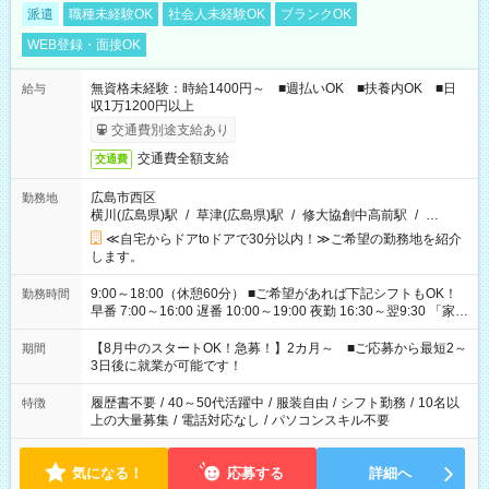
派遣
職種未経験OK
社会人未経験OK
ブランクOK
WEB登録・面接OK
無資格未経験：時給1400円～ ■週払いOK ■扶養内OK ■日
給与
収1万1200円以上
交通費別途支給あり
交通費全額支給
交通費
広島市西区
勤務地
横川(広島県)駅
/
草津(広島県)駅
/
修大協創中高前駅
/
…
≪自宅からドアtoドアで30分以内！≫ご希望の勤務地を紹介
します。
9:00～18:00（休憩60分） ■ご希望があれば下記シフトもOK！
勤務時間
早番 7:00～16:00 遅番 10:00～19:00 夜勤 16:30～翌9:30 「家族
と休みを合わせたい」 「余裕を持って夕飯の準備がしたい」
「できれば残業はしたくない」 など、ご希望を教えてください
【8月中のスタートOK！急募！】2カ月～ ■ご応募から最短2～
期間
ね。 ※Wワーク希望の方へ 今ご覧のお仕事で希望する勤務時間
3日後に就業が可能です！
と、もう1つのお仕事の勤務時間。 合計で週40時間を超える場
合は応募できません。
履歴書不要
/
40～50代活躍中
/
服装自由
/
シフト勤務
/
10名以
特徴
上の大量募集
/
電話対応なし
/
パソコンスキル不要
気になる！
応募する
詳細へ