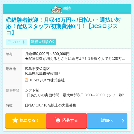
未読
◎経験者歓迎！月収45万円～/日払い・週払い対
応！配送スタッフ/初期費用0円！【JCSロジス
コ】
アルバイト
職種未経験OK
月給450,000円～800,000円
給与
★配達個数が増えるとさらに給与UP！ 1番稼ぐ人で月120万ほ
ど！ ・主要都市エリア 月収55万円／週5日稼働 月収65万~112
万円／週6日稼働 ・地方郊外エリア 月収40万円／週5日稼働 月
広島市安佐南区
勤務地
収40万円~50万円／週6日稼働 ＜モデルイメージ＞ ■月収50万
広島県広島市安佐南区
円 (27歳男性/江東区在住)※元建築関係 1日150個配達×25日勤務
JCSロジスコ株式会社
(日休み) ■月収80万円(43歳男性/墨田区在住)※元営業 1日200個
配達×25日勤務(月休み) 【試用期間】試用期間なし
シフト制
勤務時間
1日あたりの実働時間：最大8時間/日 8:00～20:00（シフト制/実
働8時間） ※週5日勤務（場所次第では週4も有り） ※配達状況
によって時間外での勤務可能性有り ※案件により多少の前後あ
日払いOK / 10名以上の大量募集
特徴
り ※配達が完了次第、帰社OKです
気になる！
応募する
詳細へ