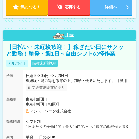
気になる！
応募する
詳細へ
未読
【日払い・未経験歓迎！】稼ぎたい日にサクッ
と勤務！単発・週1日～自由シフトの軽作業
アルバイト
職種未経験OK
日給10,305円～37,204円
給与
※経験・能力等を考慮の上、加給・優遇いたします。 【試用期
間】試用期間なし
交通費別途支給あり
東京都町田市
勤務地
東京都町田市相原町
アシストワーク株式会社
シフト制
勤務時間
1日あたりの実働時間：最大15時間/日 ＜1週間の勤務例＞週3回
勤務 勤務：月・水・金 休み：火・木・土・日 好きな時にお仕事
可能です！ ※1日あたりの最大実働時間は日勤、夜勤共に勤務し
単発・1日のみOK
期間