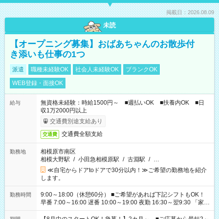
掲載日：2026.08.09
未読
【オープニング募集】おばあちゃんのお散歩付
き添いも仕事の1つ
派遣
職種未経験OK
社会人未経験OK
ブランクOK
WEB登録・面接OK
無資格未経験：時給1500円～ ■週払いOK ■扶養内OK ■日
給与
収1万2000円以上
交通費別途支給あり
交通費全額支給
交通費
相模原市南区
勤務地
相模大野駅
/
小田急相模原駅
/
古淵駅
/
…
≪自宅からドアtoドアで30分以内！≫ご希望の勤務地を紹介
します。
9:00～18:00（休憩60分） ■ご希望があれば下記シフトもOK！
勤務時間
早番 7:00～16:00 遅番 10:00～19:00 夜勤 16:30～翌9:30 「家族
と休みを合わせたい」 「余裕を持って夕飯の準備がしたい」
「できれば残業はしたくない」 など、ご希望を教えてください