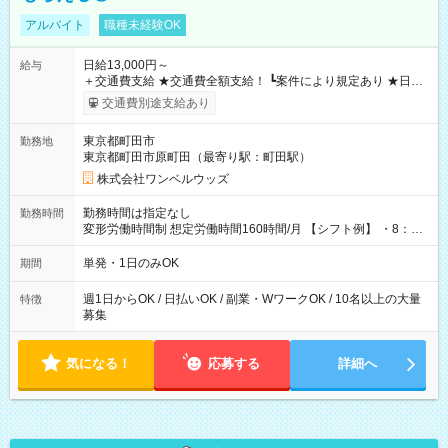
アルバイト
職種未経験OK
日給13,000円～
給与
＋交通費支給 ★交通費全額支給！ ┗案件により規定あり ★日払
いOK！（規定あり） ┗働いたその日に現金GET♪ お仕事後はコ
交通費別途支給あり
ンビニATMから 日払い分を引き落とせます！ 【試用期間】試
用期間なし
東京都町田市
勤務地
東京都町田市原町田（最寄り駅：町田駅）
株式会社ワンベルウッズ
勤務時間は指定なし
勤務時間
変形労働時間制 想定労働時間160時間/月 【シフト例】 ・8：00
～21：00
単発・1日のみOK
期間
週1日からOK / 日払いOK / 副業・WワークOK / 10名以上の大量
特徴
募集
気になる！
応募する
詳細へ