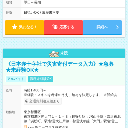
即日～長期
期間
日払いOK
/
履歴書不要
特徴
気になる！
応募する
詳細へ
未読
《日本赤十字社で災害寄付データ入力》★急募
★未経験OK★
アルバイト
職種未経験OK
時給1,400円～
給与
※経験・スキルを考慮のうえ、給与を決定します。 ※昇給あり
（勤務実績・評価による） ※残業が発生した場合は、時間外手
交通費別途支給あり
当を全額支給します。 ※交通費支給（月額上限50,000円／当社
規定による） ※給与は月末締め、翌月15日払いです。 ※試用期
東京都港区
勤務地
間中も給与・待遇に変更はありません。 【試用期間】試用期間
東京都港区芝大門１－１－３（最寄り駅：JR山手線・京浜東北
あり 試用期間の長さ：1ヶ月 雇用形態、給与は本採用時と同じ
線「浜松町」駅/都営大江戸線・都営浅草線「⼤⾨」駅/都営三田
です。 試用期間中は、健康保険などの福利厚生の一部が制限さ
線「御成⾨」駅）
れる可能性があります。
ハーモニープラス株式会社