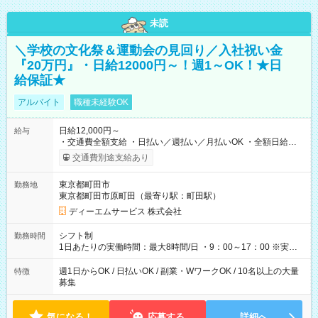
未読
＼学校の文化祭＆運動会の見回り／入社祝い金
『20万円』・日給12000円～！週1～OK！★日
給保証★
アルバイト
職種未経験OK
日給12,000円～
給与
・交通費全額支給 ・日払い／週払い／月払いOK ・全額日給保
証あり ・－・－・－・－・－・－・－・－・－・－・ ★☆入社
交通費別途支給あり
祝金20万円★☆ ※1勤務毎に2000円ずつ支給！ ※100勤務目で合
計20万円の支給となります ※規定あり ・－・－・－・－・－・
東京都町田市
勤務地
－・－・－・－・－・ ≪給与例≫ 月22日働いた場合 月給：26
東京都町田市原町田（最寄り駅：町田駅）
万4，000円 ＝12，000円×22日 ※別途交通費 ----- ■法定研修：
20時間×1，226円／合計24，520円支給 『お弁当』支給もあり♪
ディーエムサービス 株式会社
【試用期間】試用期間なし
シフト制
勤務時間
1日あたりの実働時間：最大8時間/日 ・9：00～17：00 ※実働8
時間・休憩1時間 ⇒実は…16時くらいには終わっちゃうことがほ
とんどです！ ★早く勤務が終わっても日給保証あり！
週1日からOK / 日払いOK / 副業・WワークOK / 10名以上の大量
特徴
募集
気になる！
応募する
詳細へ