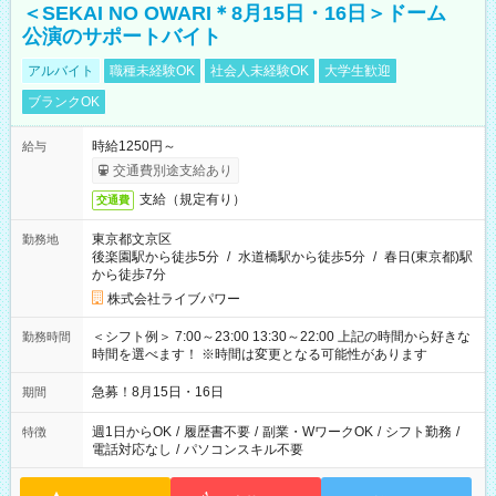
＜SEKAI NO OWARI＊8月15日・16日＞ドーム
公演のサポートバイト
アルバイト
職種未経験OK
社会人未経験OK
大学生歓迎
ブランクOK
時給1250円～
給与
交通費別途支給あり
支給（規定有り）
交通費
東京都文京区
勤務地
後楽園駅から徒歩5分
/
水道橋駅から徒歩5分
/
春日(東京都)駅
から徒歩7分
株式会社ライブパワー
＜シフト例＞ 7:00～23:00 13:30～22:00 上記の時間から好きな
勤務時間
時間を選べます！ ※時間は変更となる可能性があります
急募！8月15日・16日
期間
週1日からOK
/
履歴書不要
/
副業・WワークOK
/
シフト勤務
/
特徴
電話対応なし
/
パソコンスキル不要