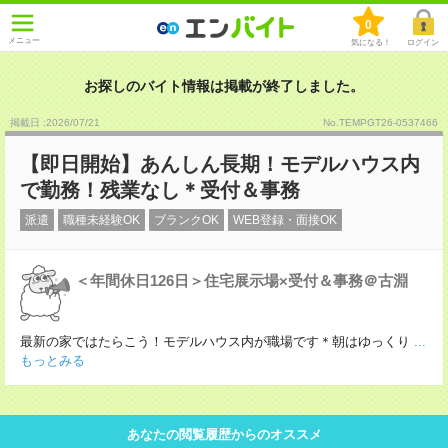
0
メニュー
気になる！
ログイン
お探しのバイト情報は掲載が終了しました。
掲載日 :2026
/
07
/
21
No.TEMPGT26-0537466
【即日開始】あんしん長期！モデルハウス内
で勤務！残業なし＊受付＆事務
派遣
職種未経験OK
ブランクOK
WEB登録・面接OK
＜年間休日126日＞住宅展示場×受付＆事務＠古淵
最新の家ではたらこう！モデルハウス内が職場です＊朝はゆっくり
...
もっとみる
あなたの閲覧履歴からのオススメ