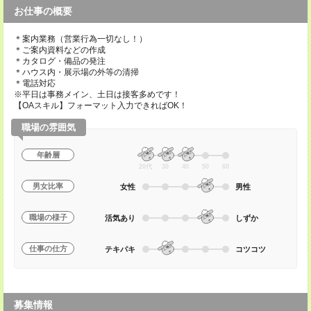
お仕事の概要
＊案内業務（営業行為一切なし！）
＊ご案内資料などの作成
＊カタログ・備品の発注
＊ハウス内・展示場の外等の清掃
＊電話対応
※平日は事務メイン、土日は接客多めです！
【OAスキル】フォーマット入力できればOK！
職場の雰囲気
年齢層
20代
30
40
50
60
男女比率
女性
男性
職場の様子
活気あり
しずか
仕事の仕方
テキパキ
コツコツ
募集情報