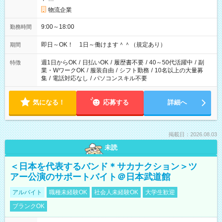
物流企業
9:00～18:00
勤務時間
即日～OK！ 1日～働けます＾＾（規定あり）
期間
週1日からOK
/
日払いOK
/
履歴書不要
/
40～50代活躍中
/
副
特徴
業・WワークOK
/
服装自由
/
シフト勤務
/
10名以上の大量募
集
/
電話対応なし
/
パソコンスキル不要
気になる！
応募する
詳細へ
掲載日：2026.08.03
未読
＜日本を代表するバンド＊サカナクション＞ツ
アー公演のサポートバイト＠日本武道館
アルバイト
職種未経験OK
社会人未経験OK
大学生歓迎
ブランクOK