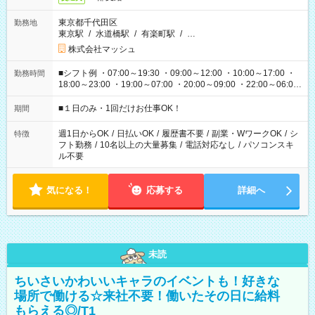
東京都千代田区
勤務地
東京駅
/
水道橋駅
/
有楽町駅
/
…
株式会社マッシュ
■シフト例 ・07:00～19:30 ・09:00～12:00 ・10:00～17:00 ・
勤務時間
18:00～23:00 ・19:00～07:00 ・20:00～09:00 ・22:00～06:00
etc ★最短で3時間で5,120円のお仕事から 15時間で2万円近く稼
げるお仕事も！ ご希望のお時間に合わせてご紹介！ ※シフトは
■１日のみ・1回だけお仕事OK！
期間
現場によって異なります。 ※勿論、休憩時間はあるのでご安心
ください！
週1日からOK
/
日払いOK
/
履歴書不要
/
副業・WワークOK
/
シ
特徴
フト勤務
/
10名以上の大量募集
/
電話対応なし
/
パソコンスキ
ル不要
気になる！
応募する
詳細へ
未読
ちいさいかわいいキャラのイベントも！好きな
場所で働ける☆来社不要！働いたその日に給料
もらえる◎/T1