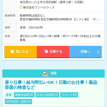
埼玉県さいたま市大宮区錦町（最寄り駅：大宮駅）
株式会社ワンベルウッズ
勤務時間は指定なし
勤務時間
変形労働時間制 想定労働時間160時間/月 【シフト例】 ・8：00
～21：00
単発・1日のみOK
期間
週1日からOK / 日払いOK / 副業・WワークOK / 10名以上の大量
特徴
募集
気になる！
応募する
詳細へ
未読
座り仕事！給与即払いOK！日勤のお仕事！薬品
容器の検査など
派遣
職種未経験OK
社会人未経験OK
ブランクOK
WEB登録・面接OK