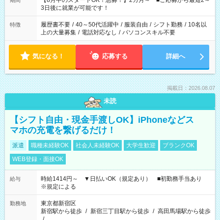
【8月中のスタートOK！急募！】2カ月～ ■ご応募から最短2～
期間
ね。 ※Wワーク希望の方へ 今ご覧のお仕事で希望する勤務時間
3日後に就業が可能です！
と、もう1つのお仕事の勤務時間。 合計で週40時間を超える場
合は応募できません。
履歴書不要
/
40～50代活躍中
/
服装自由
/
シフト勤務
/
10名以
特徴
上の大量募集
/
電話対応なし
/
パソコンスキル不要
気になる！
応募する
詳細へ
掲載日：2026.08.07
未読
【シフト自由・現金手渡しOK】iPhoneなどス
マホの充電を繋げるだけ！
派遣
職種未経験OK
社会人未経験OK
大学生歓迎
ブランクOK
WEB登録・面接OK
時給1414円～ ▼日払いOK（規定あり） ■初勤務手当あり
給与
※規定による
東京都新宿区
勤務地
新宿駅から徒歩
/
新宿三丁目駅から徒歩
/
高田馬場駅から徒歩
/
…