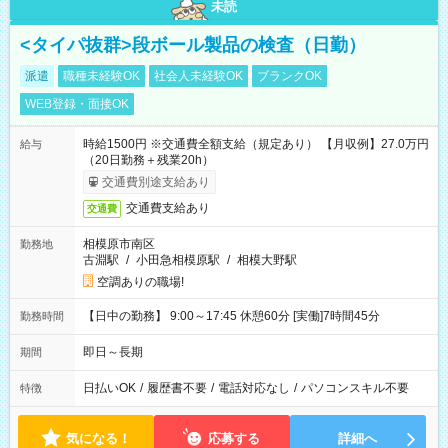
未読
<タイパ抜群>段ボール製品の検査（日勤）
派遣
職種未経験OK
社会人未経験OK
ブランクOK
WEB登録・面接OK
時給1500円 ※交通費全額支給（規定あり） 【月収例】27.0万円
給与
（20日勤務＋残業20h）
交通費別途支給あり
交通費支給あり
交通費
相模原市南区
勤務地
古淵駅
/
小田急相模原駅
/
相模大野駅
空調ありの職場!
【日中の勤務】 9:00～17:45 休憩60分 [実働]7時間45分
勤務時間
即日～長期
期間
日払いOK
/
履歴書不要
/
電話対応なし
/
パソコンスキル不要
特徴
気になる！
応募する
詳細へ