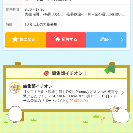
9:00～17:30
勤務時間
実働時間：7時間30分/日 ○応募歓迎○ ・月～金の週5日稼働いた
だける方 ・実働時間：7.5時間（休憩1時間）
10名以上の大量募集
特徴
気になる！
応募する
詳細へ
編集部イチオシ
【シフト自由・現金手渡しOK】iPhoneなどスマホの充電を
繋げるだけ！、＜SEKAI NO OWARI＊8月15日・16日＞ド
ーム公演のサポートバイトなど
(8/10UP!)