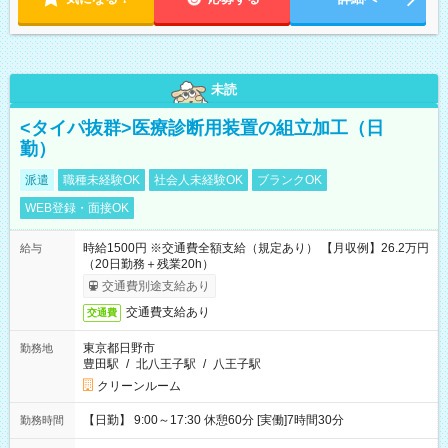
未読
<タイパ抜群>医療診断用装置の組立加工（日
勤）
派遣
職種未経験OK
社会人未経験OK
ブランクOK
WEB登録・面接OK
時給1500円 ※交通費全額支給（規定あり） 【月収例】26.2万円
給与
（20日勤務＋残業20h）
交通費別途支給あり
交通費支給あり
交通費
東京都日野市
勤務地
豊田駅
/
北八王子駅
/
八王子駅
クリーンルーム
【日勤】 9:00～17:30 休憩60分 [実働]7時間30分
勤務時間