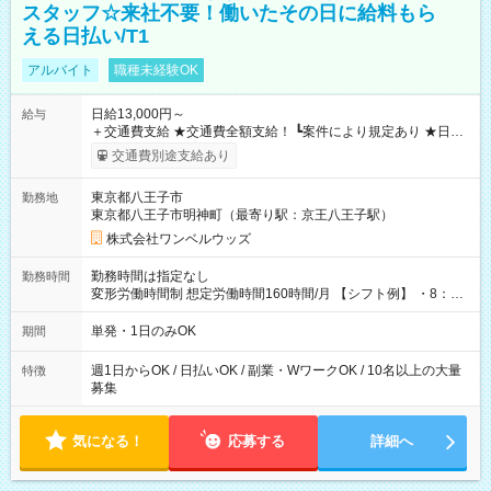
スタッフ☆来社不要！働いたその日に給料もら
える日払い/T1
アルバイト
職種未経験OK
日給13,000円～
給与
＋交通費支給 ★交通費全額支給！ ┗案件により規定あり ★日払
いOK！（規定あり） ┗働いたその日に現金GET♪ お仕事後はコ
交通費別途支給あり
ンビニATMから 日払い分を引き落とせます！ 【試用期間】試
用期間なし
東京都八王子市
勤務地
東京都八王子市明神町（最寄り駅：京王八王子駅）
株式会社ワンベルウッズ
勤務時間は指定なし
勤務時間
変形労働時間制 想定労働時間160時間/月 【シフト例】 ・8：00
～21：00
単発・1日のみOK
期間
週1日からOK / 日払いOK / 副業・WワークOK / 10名以上の大量
特徴
募集
気になる！
応募する
詳細へ