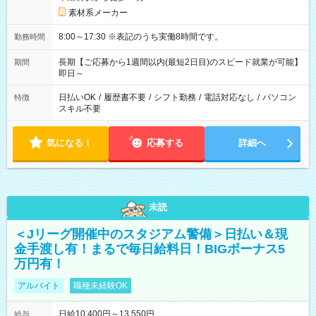
素材系メーカー
8:00～17:30 ※表記のうち実働8時間です。
勤務時間
長期【ご応募から1週間以内(最短2日目)のスピード就業が可能】
期間
即日～
日払いOK
/
履歴書不要
/
シフト勤務
/
電話対応なし
/
パソコン
特徴
スキル不要
気になる！
応募する
詳細へ
未読
＜Jリーグ開催中のスタジアム警備＞日払い＆現
金手渡し有！まるで毎日給料日！BIGボーナス5
万円有！
アルバイト
職種未経験OK
日給10,400円～13,550円
給与