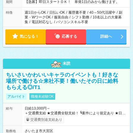
【急募】即日スタートＯＫ！ 単発1日のみから働けます。
期間
週1日からOK
/
日払いOK
/
履歴書不要
/
40～50代活躍中
/
副
特徴
業・WワークOK
/
服装自由
/
シフト勤務
/
10名以上の大量募
集
/
電話対応なし
/
パソコンスキル不要
気になる！
応募する
詳細へ
未読
ちいさいかわいいキャラのイベントも！好きな
場所で働ける☆来社不要！働いたその日に給料
もらえる◎/T1
アルバイト
職種未経験OK
日給13,000円～
給与
＋交通費支給 ★交通費全額支給！ ┗案件により規定あり ★日払
いOK！（規定あり） ┗働いたその日に現金GET♪ お仕事後はコ
交通費別途支給あり
ンビニATMから 日払い分を引き落とせます！ 【試用期間】試
用期間なし
さいたま市大宮区
勤務地