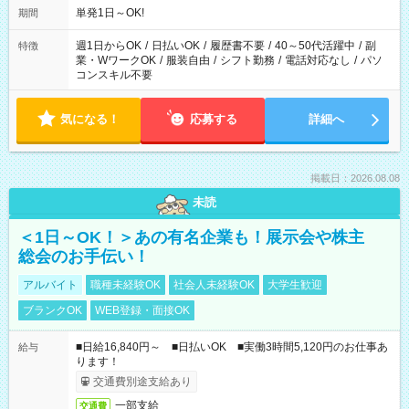
単発1日～OK!
期間
週1日からOK
/
日払いOK
/
履歴書不要
/
40～50代活躍中
/
副
特徴
業・WワークOK
/
服装自由
/
シフト勤務
/
電話対応なし
/
パソ
コンスキル不要
気になる！
応募する
詳細へ
掲載日：2026.08.08
未読
＜1日～OK！＞あの有名企業も！展示会や株主
総会のお手伝い！
アルバイト
職種未経験OK
社会人未経験OK
大学生歓迎
ブランクOK
WEB登録・面接OK
■日給16,840円～ ■日払いOK ■実働3時間5,120円のお仕事あ
給与
ります！
交通費別途支給あり
一部支給
交通費