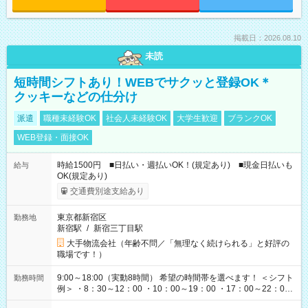
掲載日：2026.08.10
未読
短時間シフトあり！WEBでサクッと登録OK＊
クッキーなどの仕分け
派遣
職種未経験OK
社会人未経験OK
大学生歓迎
ブランクOK
WEB登録・面接OK
時給1500円 ■日払い・週払いOK！(規定あり) ■現金日払いも
給与
OK(規定あり)
交通費別途支給あり
東京都新宿区
勤務地
新宿駅
/
新宿三丁目駅
大手物流会社（年齢不問／「無理なく続けられる」と好評の
職場です！）
9:00～18:00（実動8時間） 希望の時間帯を選べます！ ＜シフト
勤務時間
例＞ ・8：30～12：00 ・10：00～19：00 ・17：00～22：00
・13：00～22：00 ・22：00～翌6：00 など