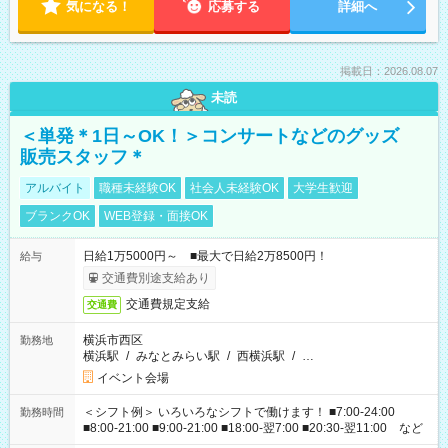
気になる！
応募する
詳細へ
掲載日：2026.08.07
未読
＜単発＊1日～OK！＞コンサートなどのグッズ
販売スタッフ＊
アルバイト
職種未経験OK
社会人未経験OK
大学生歓迎
ブランクOK
WEB登録・面接OK
日給1万5000円～ ■最大で日給2万8500円！
給与
交通費別途支給あり
交通費規定支給
交通費
横浜市西区
勤務地
横浜駅
/
みなとみらい駅
/
西横浜駅
/
…
イベント会場
＜シフト例＞ いろいろなシフトで働けます！ ■7:00-24:00
勤務時間
■8:00-21:00 ■9:00-21:00 ■18:00-翌7:00 ■20:30-翌11:00 など