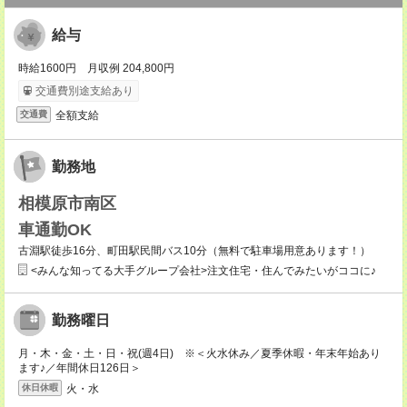
給与
時給1600円 月収例 204,800円
交通費別途支給あり
全額支給
交通費
勤務地
相模原市南区
車通勤OK
古淵駅徒歩16分、町田駅民間バス10分（無料で駐車場用意あります！）
<みんな知ってる大手グループ会社>注文住宅・住んでみたいがココに♪
勤務曜日
月・木・金・土・日・祝(週4日) ※＜火水休み／夏季休暇・年末年始あり
ます♪／年間休日126日＞
火・水
休日休暇