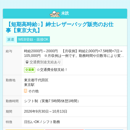
未読
【短期高時給○】紳士レザーバッグ販売のお仕
事【東京大丸】
派遣
WEB登録・面接OK
時給2000円～2000円 【月収例】時給2,000円×7.5時間×7日＝
給与
105,000円 ※月収例は一例です。勤務時間や日数等により変動
いたします。
交通費別途支給あり
☆交通費全額支給！
交通費
東京都千代田区
勤務地
東京駅
その他
シフト制（実働7.5時間/休憩1時間）
勤務時間
2026年9月30日～10月13日
期間
日払いOK
/
シフト勤務
特徴