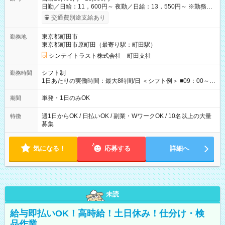
日勤／日給：11，600円～ 夜勤／日給：13，550円～ ※勤務数
が週2日以下の場合 日勤／日給：10，400円 夜勤／日給：12，
交通費別途支給あり
350円 ■交通費別途全額支給 ※規定あり ■支払方法：日払い └日
給のうち7，000円を現金先払い ※稼働分 ※週払い・月払いOK
東京都町田市
勤務地
⇒希望をお聞かせください♪ ■各種資格手当あり ■残業手当あり ■
東京都町田市原町田（最寄り駅：町田駅）
日給保障あり └早く終わっても”全額”支給！ ・－・－・ ≪ 法定
研修 ≫ 研修時の給与： 日給10，000円×3日間（24時間） ＝研
シンテイトラスト株式会社 町田支社
修費として合計30，000円支給 ＋交通費全額支給 ※規定あり
【試用期間】試用期間なし
シフト制
勤務時間
1日あたりの実働時間：最大8時間/日 ＜シフト例＞ ■09：00～
18：00 ■20：00～翌5：00 など！ 上記時間内で、 実働8時
間・休憩1時間／日
単発・1日のみOK
期間
週1日からOK / 日払いOK / 副業・WワークOK / 10名以上の大量
特徴
募集
気になる！
応募する
詳細へ
未読
給与即払いOK！高時給！土日休み！仕分け・検
品作業