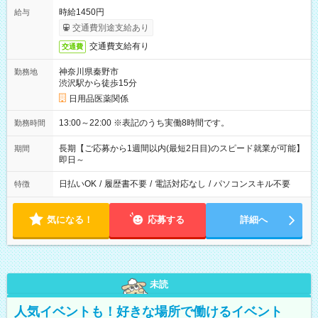
時給1450円
給与
交通費別途支給あり
交通費支給有り
交通費
神奈川県秦野市
勤務地
渋沢駅から徒歩15分
日用品医薬関係
13:00～22:00 ※表記のうち実働8時間です。
勤務時間
長期【ご応募から1週間以内(最短2日目)のスピード就業が可能】
期間
即日～
日払いOK
/
履歴書不要
/
電話対応なし
/
パソコンスキル不要
特徴
気になる！
応募する
詳細へ
未読
人気イベントも！好きな場所で働けるイベント