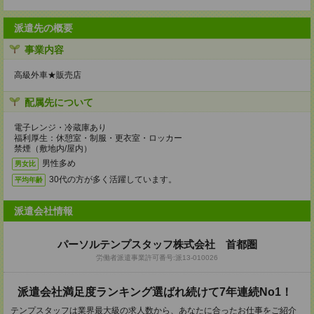
派遣先の概要
事業内容
高級外車★販売店
配属先について
電子レンジ・冷蔵庫あり
福利厚生：休憩室・制服・更衣室・ロッカー
禁煙（敷地内/屋内）
男性多め
男女比
30代の方が多く活躍しています。
平均年齢
派遣会社情報
パーソルテンプスタッフ株式会社 首都圏
労働者派遣事業許可番号:派13-010026
派遣会社満足度ランキング選ばれ続けて7年連続No1！
テンプスタッフは業界最大級の求人数から、あなたに合ったお仕事をご紹介