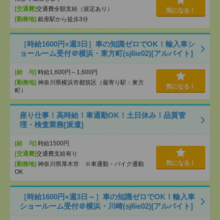
[交通費]
交通費全額支給（規定あり）
気になる！
[勤務地]
銀座駅から徒歩3分
［時給1600円×週3日］車の知識ゼロでOK！輸入車シ
ョールーム受付＠横浜・東方町(sj6ie02)[アルバイト]
[給 与]
時給1,600円～1,600円
[勤務地]
神奈川県横浜市都筑区（最寄り駅：東方
気になる！
町）
座り仕事！高時給！車通勤OK！土日休み！品質管
理・検査業務[派遣]
[給 与]
時給1500円
[交通費]
交通費支給有り
気になる！
[勤務地]
神奈川県厚木市 ※車通勤・バイク通勤
OK
［時給1600円×週3日～］車の知識ゼロでOK！輸入車
ショールーム受付＠横浜・川崎(sj6ie02)[アルバイト]