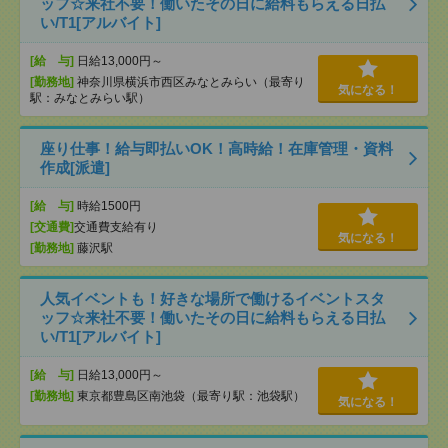
ッフ☆来社不要！働いたその日に給料もらえる日払
い/T1[アルバイト]
[給 与]
日給13,000円～
[勤務地]
神奈川県横浜市西区みなとみらい（最寄り
気になる！
駅：みなとみらい駅）
座り仕事！給与即払いOK！高時給！在庫管理・資料
作成[派遣]
[給 与]
時給1500円
[交通費]
交通費支給有り
気になる！
[勤務地]
藤沢駅
人気イベントも！好きな場所で働けるイベントスタ
ッフ☆来社不要！働いたその日に給料もらえる日払
い/T1[アルバイト]
[給 与]
日給13,000円～
[勤務地]
東京都豊島区南池袋（最寄り駅：池袋駅）
気になる！