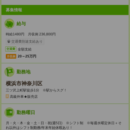
募集情報
給与
時給1480円 月収例 236,800円
交通費別途支給あり
全額支給
交通費
20～25万円
月収例
勤務地
横浜市神奈川区
三ツ沢上町駅徒歩1分 ※駅からスグ！
高級外車★販売店
勤務曜日
月・火・木・金・土・日・祝(週5日) ※シフト制 ※毎週水曜定休日＋そ
れ以外はシフト制勤務/年末年始休暇あり！