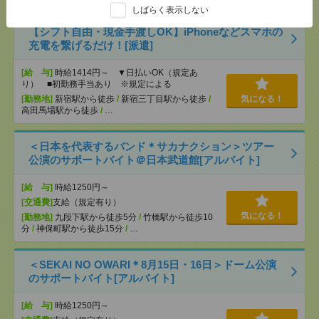
しばらく表示しない
【シフト自由・現金手渡しOK】iPhoneなどスマホの
充電を繋げるだけ！[派遣]
[給 与]
時給1414円～ ▼日払いOK（規定あ
り） ■初勤務手当あり ※規定による
[勤務地]
新宿駅から徒歩
/
新宿三丁目駅から徒歩
/
気になる！
高田馬場駅から徒歩
/
…
＜日本を代表するバンド＊サカナクション＞ツアー
公演のサポートバイト＠日本武道館[アルバイト]
[給 与]
時給1250円～
[交通費]
支給（規定有り）
気になる！
[勤務地]
九段下駅から徒歩5分
/
竹橋駅から徒歩10
分
/
神保町駅から徒歩15分
/
…
＜SEKAI NO OWARI＊8月15日・16日＞ドーム公演
のサポートバイト[アルバイト]
[給 与]
時給1250円～