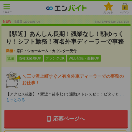
0
メニュー
気になる！
ログイン
NEW
掲載日 :2026
/
08
/
06
No.TEMPGT26-0537195
【駅近】あんしん長期！残業なし！朝ゆっく
り！シフト勤務！有名外車ディーラーで事務
職種：
窓口・ショールーム・カウンター受付
派遣
職種未経験OK
ブランクOK
WEB登録・面接OK
＼三ッ沢上町すぐ／有名外車ディーラーでの事務の
お仕事！
【アクセス抜群】＊駅近＊徒歩1分で通勤ストレスゼロ！ピタッと
...
もっとみる
応募ページへ