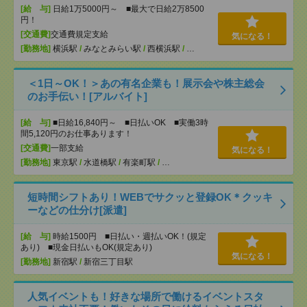
[給 与]
日給1万5000円～ ■最大で日給2万8500
円！
[交通費]
交通費規定支給
気になる！
[勤務地]
横浜駅
/
みなとみらい駅
/
西横浜駅
/
…
＜1日～OK！＞あの有名企業も！展示会や株主総会
のお手伝い！[アルバイト]
[給 与]
■日給16,840円～ ■日払いOK ■実働3時
間5,120円のお仕事あります！
[交通費]
一部支給
気になる！
[勤務地]
東京駅
/
水道橋駅
/
有楽町駅
/
…
短時間シフトあり！WEBでサクッと登録OK＊クッキ
ーなどの仕分け[派遣]
[給 与]
時給1500円 ■日払い・週払いOK！(規定
あり) ■現金日払いもOK(規定あり)
気になる！
[勤務地]
新宿駅
/
新宿三丁目駅
人気イベントも！好きな場所で働けるイベントスタ