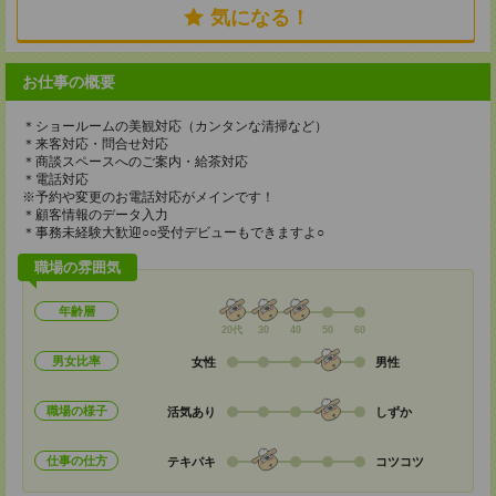
気になる！
お仕事の概要
＊ショールームの美観対応（カンタンな清掃など）
＊来客対応・問合せ対応
＊商談スペースへのご案内・給茶対応
＊電話対応
※予約や変更のお電話対応がメインです！
＊顧客情報のデータ入力
＊事務未経験大歓迎○○受付デビューもできますよ○
職場の雰囲気
年齢層
20代
30
40
50
60
男女比率
女性
男性
職場の様子
活気あり
しずか
仕事の仕方
テキパキ
コツコツ