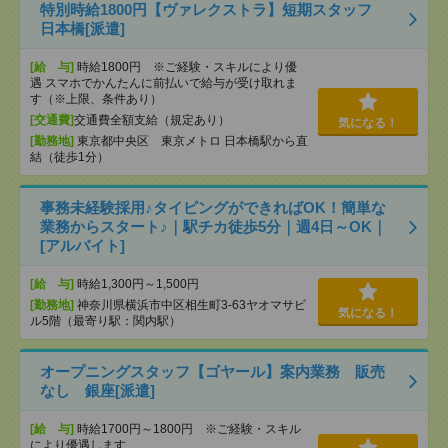
特別時給1800円【ヴァレクストラ】短期スタッフ
日本橋[派遣]
[給 与]
時給1800円 ※ご経験・スキルにより優
遇 スマホでかんたんに前払いで給与が受け取れま
す（※上限、条件あり）
[交通費]
交通費全額支給（規定あり）
気になる！
[勤務地]
東京都中央区 東京メトロ 日本橋駅から直
結（徒歩1分）
事務未経験採用♪タイピングができればOK！簡単な
業務からスタート♪｜駅チカ徒歩5分｜週4日～OK｜
[アルバイト]
[給 与]
時給1,300円～1,500円
[勤務地]
神奈川県横浜市中区相生町3-63ヤオマサビ
気になる！
ル5階（最寄り駅：関内駅）
オープニングスタッフ【ゴヤール】案内業務 販売
なし 銀座[派遣]
[給 与]
時給1700円～1800円 ※ご経験・スキル
により優遇します