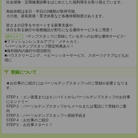
社会保険・定期健康診断をはじめとした福利厚生を取り揃えています。
有給休暇は全日・半日の2種類が取得可能、
その他、産前産後・育児休業など各種休暇制度があります。
皆さまの日常をサポートする家事支援や、
休日を彩る旅行や各種施設が割引になる優待サービスをご用意！
~テンプスタッフに登録している方へのお得な優待サービス~
ポイント！
■ファッションレンタルアプリ「メチャカリ」
└パーソルテンプスタッフ限定特典あり！
■海外国内の旅行や宿泊割引
■ハウスクリーニング、ベビーシッターサービス、スポーツクラブなどもお
得に
登録について
★お仕事のご紹介にはパーソルテンプスタッフへのご登録が必要となりま
す。
STEP１：エン派遣またはエンバイトからパーソルテンプスタッフのお仕事
にエントリー
STEP２：パーソルテンプスタッフからメールまたは電話にて登録のご案
内
STEP３：パーソルテンプスタッフへ登録手続き
STEP４：お仕事のご紹介
STEP５：お仕事スタート！