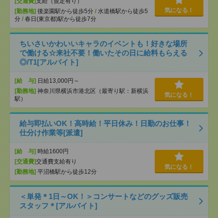
[交通費]
支給（規定有り）
気になる！
[勤務地]
後楽園駅から徒歩5分
/
水道橋駅から徒歩5
分
/
春日(東京都)駅から徒歩7分
ちいさいかわいいキャラのイベントも！好きな場所
で働ける☆来社不要！働いたその日に給料もらえる
◎/T1[アルバイト]
[給 与]
日給13,000円～
[勤務地]
神奈川県横浜市港北区（最寄り駅：新横浜
気になる！
駅）
給与即払いOK！高時給！平日休み！日勤のお仕事！
仕分け作業等[派遣]
[給 与]
時給1600円
[交通費]
交通費支給有り
気になる！
[勤務地]
平沼橋駅から徒歩12分
＜単発＊1日～OK！＞コンサートなどのグッズ販売
スタッフ＊[アルバイト]