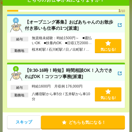
【オープニング募集】おばあちゃんのお散歩付き添
いも仕事の1つ[派遣]
1
/10
[給 与]
無資格未経験：時給1500円～ ■週払い
【オープニング募集】おばあちゃんのお散歩
OK ■扶養内OK ■日収1万2000円以上
付き添いも仕事の1つ[派遣]
[交通費]
交通費全額支給
気になる！
[勤務地]
桜木町駅
/
石川町駅
/
日ノ出町駅
/
…
無資格未経験：時給1500円～ ■週払
給与
いOK ■扶養内OK ■日収1万2000円
以上
桜木町駅 / 石川町駅 / 日ノ出町駅 / …
気になる!
【9:30-16時！時短】時間相談OK！入力できれば
勤務地
OK！コツコツ事務[派遣]
[給 与]
時給1600円 月収例 176,000円
【9:30-16時！時短】時間相談OK！入力でき
[交通費]
全額支給
ればOK！コツコツ事務[派遣]
[月収例]
15～20万円
気になる！
[勤務地]
八幡宿駅から車5分
時給1600円 月収例 176,000円
/
五井駅から車10分
給与
八幡宿駅から車5分 / 五井駅から車10
勤務地
気になる!
分
マイカー通勤OK！平塚！仕様書のデータ入力メイン
*＊50代活躍中[派遣]
[給 与]
時給1700円＋交
スキップ
どちらも気になる！
[交通費]
交通費実費支給（当社規定あり）
気になる！
[勤務地]
平塚駅からバス15分