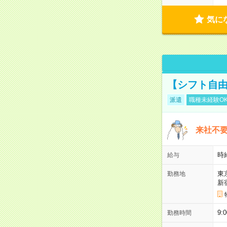
気に
【シフト自由
派遣
職種未経験O
来社不要
時
給与
東
勤務地
新
9:
勤務時間