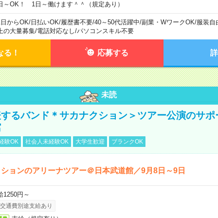
日～OK！ 1日～働けます＾＾（規定あり）
1日からOK
/
日払いOK
/
履歴書不要
/
40～50代活躍中
/
副業・WワークOK
/
服装自
上の大量募集
/
電話対応なし
/
パソコンスキル不要
なる！
応募する
詳
未読
表するバンド＊サカナクション＞ツアー公演のサポ
館
経験OK
社会人未経験OK
大学生歓迎
ブランクOK
ションのアリーナツアー＠日本武道館／9月8日～9日
給1250円～
交通費別途支給あり