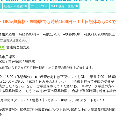
K
社会人未経験OK
ブランクOK
WEB登録・面接OK
～OK≫無資格・未経験でも時給1500円～！土日祝休みもOK
資格未経験：時給1500円～ ■週払いOK ■扶養内OK ■日収1万2000円以上
交通費別途支給あり
交通費全額支給
通費
浜市戸塚区
塚駅
/
東戸塚駅
/
舞岡駅
≪自宅からドアtoドアで30分以内！≫ご希望の勤務地を紹介します。
00～18:00（休憩60分） ■ご希望があれば下記シフトもOK！ 早番 7:00～16:00 遅
勤 16:30～翌9:30 「家族と休みを合わせたい」 「余裕を持って夕飯の準備
業はしたくない」 など、ご希望を教えてくださいね。 ※Wワーク希望の方へ
する勤務時間と、もう1つのお仕事の勤務時間。 合計で週40時間を超える場
8月中のスタートOK！急募！】2カ月～ ■8月～、9月スタートもOK！
歴書不要
/
40～50代活躍中
/
服装自由
/
シフト勤務
/
10名以上の大量募集
/
電話対応
要