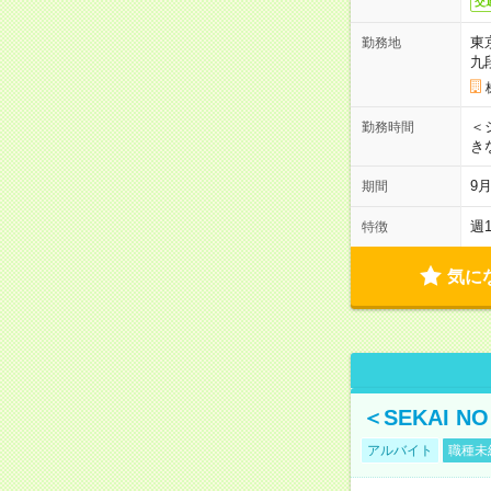
交
東
勤務地
九
＜シ
勤務時間
き
9
期間
週
特徴
気に
＜SEKAI 
アルバイト
職種未