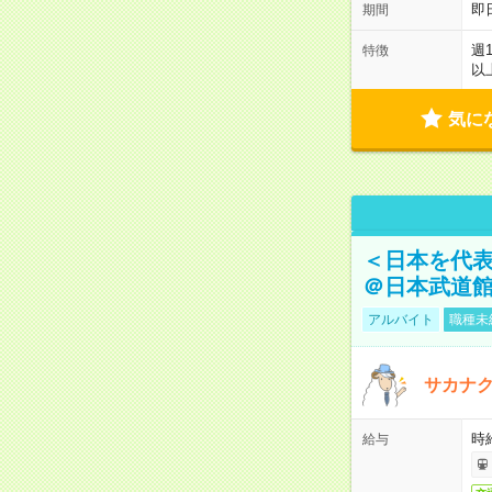
即
期間
週
特徴
以
気に
＜日本を代
＠日本武道
アルバイト
職種未
サカナク
時
給与