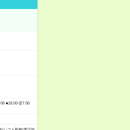
 ■18:00-翌7:00
由
/
シフト勤務
/
電話対