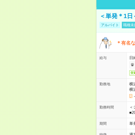
＜単発＊1日
アルバイト
職種未
＊有名な
日
給与
交
横
勤務地
横
＜シ
勤務時間
■2
単
期間
週
特徴