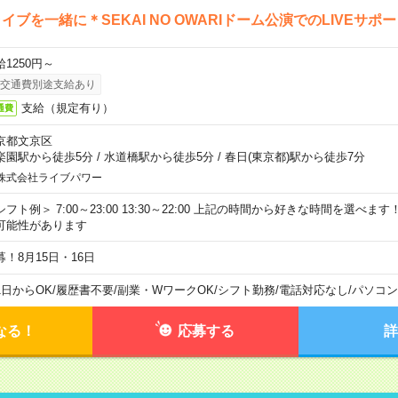
イブを一緒に＊SEKAI NO OWARIドーム公演でのLIVEサポ
給1250円～
交通費別途支給あり
支給（規定有り）
通費
京都文京区
楽園駅から徒歩5分
/
水道橋駅から徒歩5分
/
春日(東京都)駅から徒歩7分
株式会社ライブパワー
シフト例＞ 7:00～23:00 13:30～22:00 上記の時間から好きな時間を選べま
可能性があります
募！8月15日・16日
1日からOK
/
履歴書不要
/
副業・WワークOK
/
シフト勤務
/
電話対応なし
/
パソコン
なる！
応募する
詳