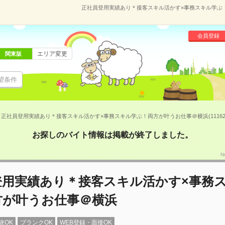
正社員登用実績あり＊接客スキル活かす×事務スキル学ぶ！両
会員登録
エリア変更
関東版
望条件
正社員登用実績あり＊接客スキル活かす×事務スキル学ぶ！両方が叶うお仕事＠横浜(111620
お探しのバイト情報は掲載が終了しました。
N
登用実績あり＊接客スキル活かす×事務
方が叶うお仕事＠横浜
験OK
ブランクOK
WEB登録・面接OK