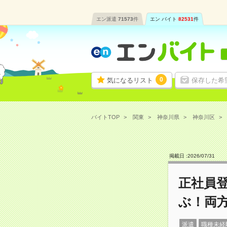
エン派遣
71573
件
エン バイト
82531
件
0
気になるリスト
保存した希
バイトTOP
関東
神奈川県
神奈川区
掲載日 :
2026
/
07
/
31
正社員
ぶ！両
派遣
職種未経