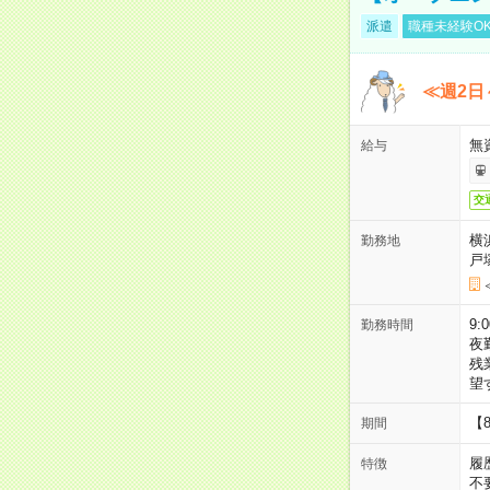
派遣
職種未経験O
≪週2日
無
給与
交
横
勤務地
戸
9:
勤務時間
夜
残
望
【
期間
履
特徴
不