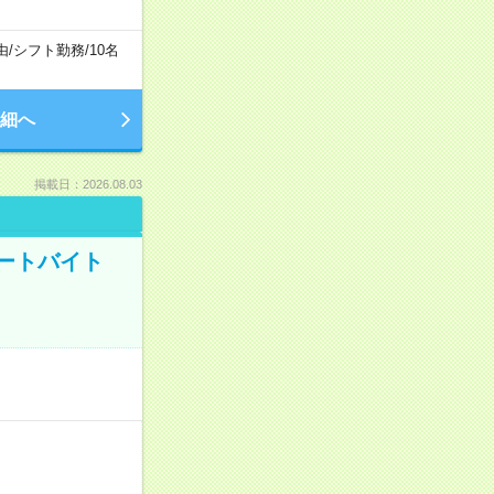
由
/
シフト勤務
/
10名
細へ
掲載日：2026.08.03
ートバイト