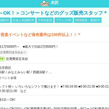
未読
～OK！＞コンサートなどのグッズ販売スタッフ＊
経験OK
社会人未経験OK
大学生歓迎
ブランクOK
WEB登録・面接OK
音楽イベントなど保有案件は100件以上！！＊
給1万5000円～ ■最大で日給2万8500円！
交通費別途支給あり
交通費規定支給
通費
浜市西区
浜駅
/
みなとみらい駅
/
西横浜駅
/
…
イベント会場
フト例＞ いろいろなシフトで働けます！ ■7:00-24:00 ■8:00-21:00 ■9:00-21:00
0:30-翌11:00 など
発1日～OK!
1日からOK
/
日払いOK
/
履歴書不要
/
40～50代活躍中
/
副業・WワークOK
/
服装自