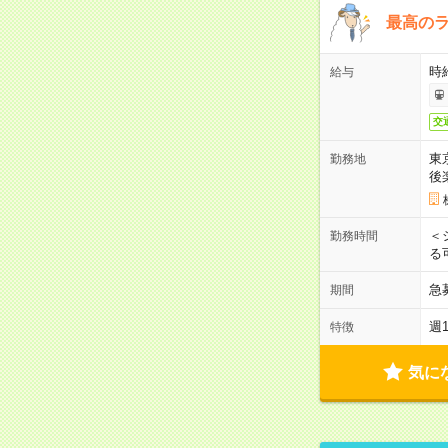
最高のラ
時
給与
交
東
勤務地
後
＜
勤務時間
る
急
期間
週
特徴
気に