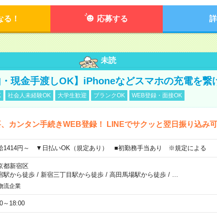
なる！
応募する
詳
未読
・現金手渡しOK】iPhoneなどスマホの充電を繋
K
社会人未経験OK
大学生歓迎
ブランクOK
WEB登録・面接OK
、カンタン手続きWEB登録！ LINEでサクッと翌日振り込み
給1414円～ ▼日払いOK（規定あり） ■初勤務手当あり ※規定による
京都新宿区
宿駅から徒歩
/
新宿三丁目駅から徒歩
/
高田馬場駅から徒歩
/
…
物流企業
00～18:00