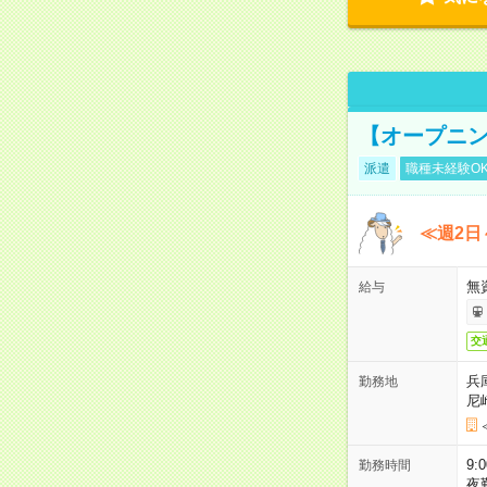
【オープニン
派遣
職種未経験O
≪週2日
無
給与
交
兵
勤務地
尼
9:
勤務時間
夜