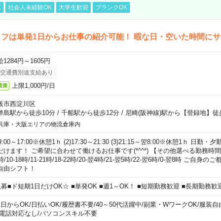
K
社会人未経験OK
大学生歓迎
ブランクOK
フは単発1日からお仕事の紹介可能！ 暇な日・空いた時間に
1284円～1605円
交通費別途支給あり
上限1,000円/日
通費
阪市西淀川区
幣島駅から徒歩10分
/
千船駅から徒歩12分
/
尼崎(阪神線)駅から【登録地】徒
兵庫・大阪エリアの物流倉庫内
)9:00～17:00※休憩1ｈ (2)17:30～21:30 (3)21:15～翌8:00※休憩1ｈ 
だけます！ ご希望に合わせて働けるお仕事です(*^^*) 【その他選べる勤務時間】 8-1
時/10-18時/11-21時/18-22時/20-翌4時/21-翌5時/22-翌6時/0-翌8時 ご
自由シフト！
急募■ド短期1日だけOK☆ ■単発OK ■週1～OK！ ■短期勤務歓迎 ■長期勤務歓
1日からOK
/
日払いOK
/
履歴書不要
/
40～50代活躍中
/
副業・WワークOK
/
服装自
電話対応なし
/
パソコンスキル不要