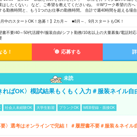
業はしたくない」 など、ご希望を教えてくださいね。 ※Wワーク希望の方へ
する勤務時間と、もう1つのお仕事の勤務時間。 合計で週40時間を超える場
8月中のスタートOK！急募！】2カ月～ ■8月～、9月スタートもOK！
歴書不要
/
40～50代活躍中
/
服装自由
/
シフト勤務
/
10名以上の大量募集
/
電話対応
要
なる！
応募する
詳
未読
きればOK〉模試結果もくもく入力＃服装ネイル自
K
社会人未経験OK
大学生歓迎
ブランクOK
WEB登録・面接OK
不要〉選考はオンラインで完結！ ＃履歴書不要＃服装＆ネイル