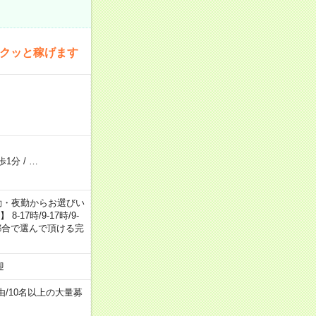
サクッと稼げます
歩1分
/
…
日勤・夕勤・夜勤からお選びい
7時/9-17時/9-
自身のご都合で選んで頂ける完
迎
由
/
10名以上の大量募