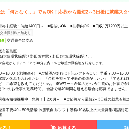
は「何となく…」でもOK！応募から最短2～3日後に就業スタ
資格未経験：時給1400円～ ■週払いOK ■扶養内OK ■日収1万1200円以上
交通費別途支給あり
交通費全額支給
通費
阪市福島区
島(大阪環状線)駅
/
野田阪神駅
/
野田(大阪環状線)駅
/
…
≪自宅からドアtoドアで30分以内！≫ご希望の勤務地を紹介します。
00～18:00（休憩60分） ■ご希望があれば下記シフトもOK！ 早番 7:00～16:00 遅
家族と休みを合わせたい」 「余裕を持って夕飯の準備がしたい」 「できれば
ど、ご希望を教えてくださいね。 ※Wワーク希望の方へ 今ご覧のお仕事で希
う1つのお仕事の勤務時間。 合計で週40時間を超える場合は応募できません。
現在も積極採用中！急募！】2カ月～ ■ご応募から最短2～3日後の就業も相
歴書不要
/
40～50代活躍中
/
服装自由
/
シフト勤務
/
10名以上の大量募集
/
電話対応
要
なる！
応募する
詳