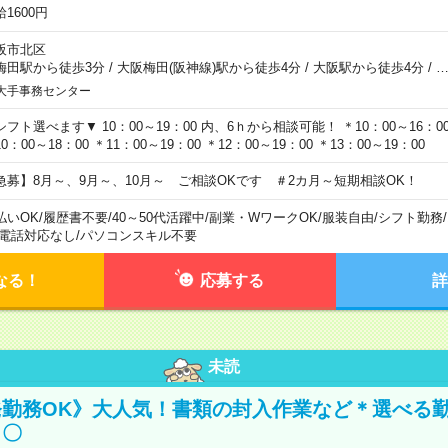
1600円
阪市北区
梅田駅から徒歩3分
/
大阪梅田(阪神線)駅から徒歩4分
/
大阪駅から徒歩4分
/
大手事務センター
シフト選べます▼ 10：00～19：00 内、6ｈから相談可能！ ＊10：00～16：00 
0：00～18：00 ＊11：00～19：00 ＊12：00～19：00 ＊13：00～19：00
急募】8月～、9月～、10月～ ご相談OKです ＃2カ月～短期相談OK！
払いOK
/
履歴書不要
/
40～50代活躍中
/
副業・WワークOK
/
服装自由
/
シフト勤務
/
電話対応なし
/
パソコンスキル不要
なる！
応募する
詳
未読
勤務OK》大人気！書類の封入作業など＊選べる
し〇