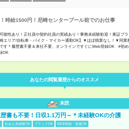
！時給1500円！尼崎センタープール前でのお仕事
可能性あり！正社員や契約社員の実績あり！事務未経験歓迎！東証プラ
崎エリア/自転車・バイク・マイカー通勤OK】▼ほぼ残業なし！▼同業
です＊履歴書不要＆来社不要、オンラインですぐにWeb登録OK #初
録OK
あなたの閲覧履歴からのオススメ
未読
歴書も不要！日収1.1万円～＊未経験OKの介護
K
社会人未経験OK
ブランクOK
WEB登録・面接OK