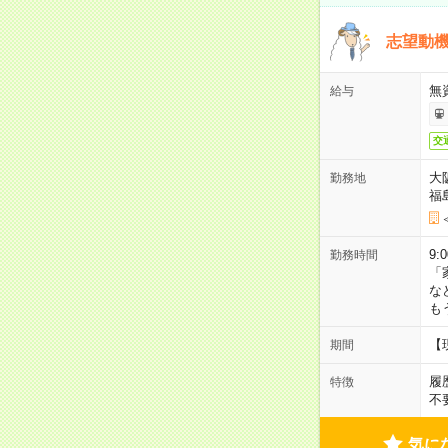
志望動機
無
給与
交
大
勤務地
福
9:
勤務時間
「
な
も
【
期間
履
特徴
不
気に