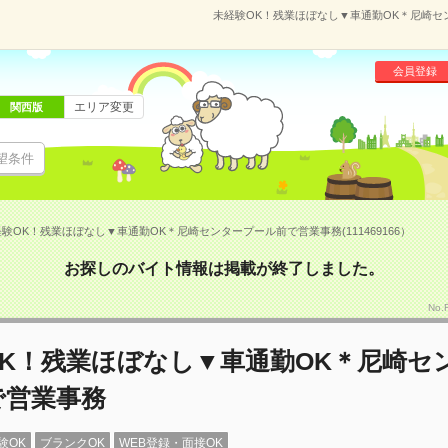
未経験OK！残業ほぼなし▼車通勤OK＊尼崎セン
会員登録
エリア変更
関西版
望条件
験OK！残業ほぼなし▼車通勤OK＊尼崎センタープール前で営業事務(111469166）
お探しのバイト情報は掲載が終了しました。
No.
OK！残業ほぼなし▼車通勤OK＊尼崎セ
で営業事務
験OK
ブランクOK
WEB登録・面接OK