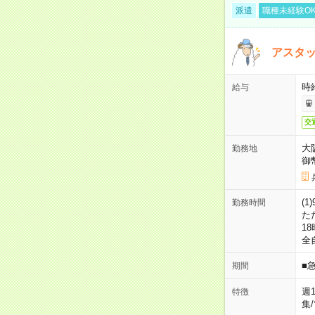
派遣
職種未経験O
アスタッ
時給
給与
交
大
勤務地
御
(1
勤務時間
た
18
全
■
期間
週
特徴
集
/