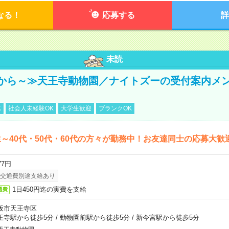
なる！
応募する
詳
未読
から～≫天王寺動物園／ナイトズーの受付案内メ
K
社会人未経験OK
大学生歓迎
ブランクOK
～40代・50代・60代の方々が勤務中！お友達同士の応募大歓
77円
交通費別途支給あり
1日450円迄の実費を支給
通費
阪市天王寺区
王寺駅から徒歩5分
/
動物園前駅から徒歩5分
/
新今宮駅から徒歩5分