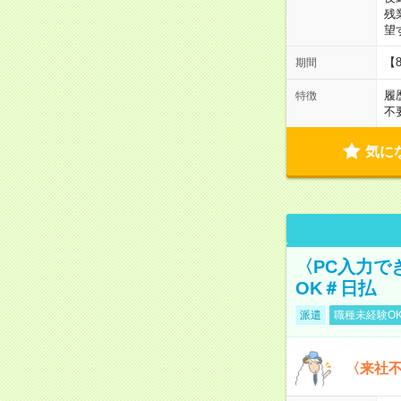
残
望
【
期間
履
特徴
不
気に
〈PC入力で
OK＃日払
派遣
職種未経験O
〈来社