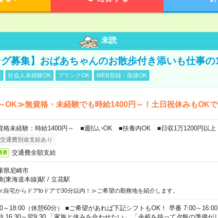
未読
グ募集】おばあちゃんのお散歩付き添いも仕事の
K
社会人未経験OK
ブランクOK
WEB登録・面接OK
～OK≫無資格・未経験でも時給1400円～！土日祝休みもOK
資格未経験：時給1400円～ ■週払いOK ■扶養内OK ■日収1万1200円以上
交通費別途支給あり
交通費全額支給
通費
庫県尼崎市
崎(東海道本線)駅
/
立花駅
≪自宅からドアtoドアで30分以内！≫ご希望の勤務地を紹介します。
00～18:00（休憩60分） ■ご希望があれば下記シフトもOK！ 早番 7:00～16:00 遅
勤 16:30～翌9:30 「家族と休みを合わせたい」 「余裕を持って夕飯の準備