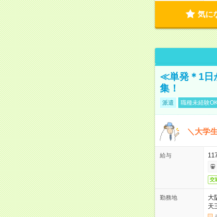
気に
≪単発＊1日
集！
派遣
職種未経験O
＼大学生
11
給与
交
大
勤務地
天