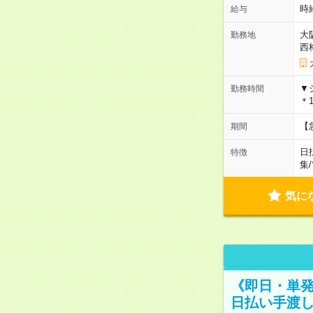
時給
給与
大
勤務地
西
▼
勤務時間
＊1
【
期間
日
特徴
集
/
気に
《即日・単発
日払い手渡