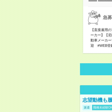
急募
【直接雇用の
ーカー】【尼
動車メーカー
迎 #WEB登
志望動機も履
派遣
職種未経験O