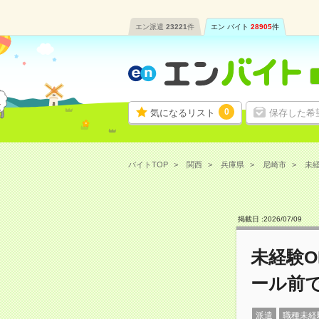
エン派遣
23221
件
エン バイト
28905
件
0
気になるリスト
保存した希
バイトTOP
関西
兵庫県
尼崎市
未経
掲載日 :
2026
/
07
/
09
未経験
ール前
派遣
職種未経