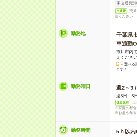
交通費別
交通
交通費
談ください
勤務地
千葉県
車通勤O
市川市内
えくださ
＜選べる
ます！
勤務曜日
週2～3 
週3日～5
土
休日休暇
※家庭の都合
※お盆や年末
勤務時間
5ｈ以内O