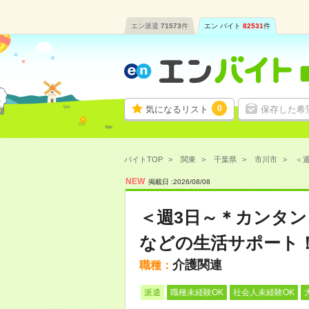
エン派遣
71573
件
エン バイト
82531
件
0
気になるリスト
保存した希
バイトTOP
関東
千葉県
市川市
＜週
NEW
掲載日 :
2026
/
08
/
08
＜週3日～＊カンタ
などの生活サポート
介護関連
職種：
派遣
職種未経験OK
社会人未経験OK