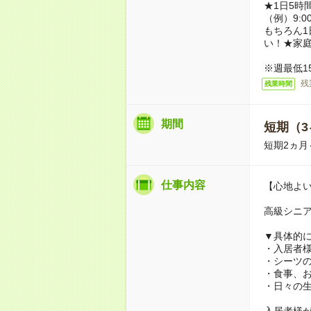
★1日5時
（例）9:0
もちろん1
い！★家
※週最低1
残
残業時間
期間
短期（3
短期2ヵ
仕事内容
【心地よ
高級シニ
▼具体的
・入居者
・シーツ
・食事、
・日々の
入居者様