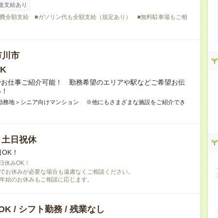
途支給あり
費全額支給 ■ガソリン代も全額支給（規定あり） ■無料駐車場もご相
市川市
K
でお仕事ご紹介可能！ 勤務希望のエリアや駅などご希望お伝
い！
勤務地＞シニア向けマンション ※他にもさまざまな施設をご紹介でき
/ 土日祝休
日OK！
日休みOK！
でお休みが必要な場合も遠慮なくご相談ください。
年始のお休みもご相談に応じます。
K / シフト勤務 / 残業なし