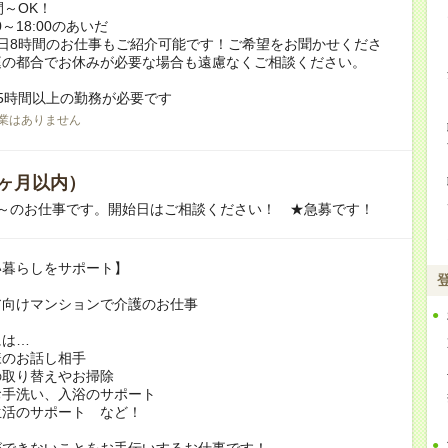
間～OK！
0～18:00のあいだ
日8時間のお仕事もご紹介可能です！ご希望をお聞かせくださ
庭の都合でお休みが必要な場合も遠慮なくご相談ください。
5時間以上の勤務が必要です
業はありません
ヶ月以内）
月～のお仕事です。開始日はご相談ください！ ★急募です！
い暮らしをサポート】
ア向けマンションで介護のお仕事
には…
様のお話し相手
の取り替えやお掃除
お手洗い、入浴のサポート
生活のサポート など！
ができないことをお手伝いするお仕事です！