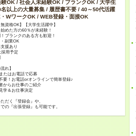
OK / 社会人未経験OK / ブランクOK / 大学生
10名以上の大量募集 / 履歴書不要 / 40～50代活躍
副業・WワークOK / WEB登録・面接OK
無資格OK】【大学生活躍中】
始めた方の60％が未経験！
問！ブランクのある方も歓迎！
・副業OK
得支援あり
上採用予定
問
の流れ】
bまたはお電話で応募
不要！お電話orオンラインで簡単登録♪
者からお仕事のご紹介
見学＆お仕事決定
いただく『登録会』や、
くでの『出張登録』も可能です。