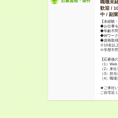
応募資格・条件
職種未経験
歓迎 / 
中 / 
【未経験・
◆お仕事を
◆年齢不
◆Wワーク
◆資格取
※10名以
※学歴不
【応募後
（1）We
（2）来社
（3）担当
（4）職場
★ご来社
ご自宅近