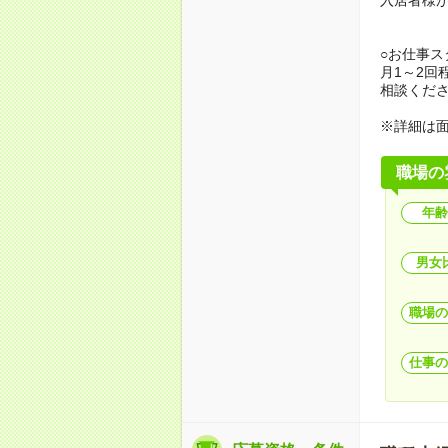
○お仕事
月1～2回
相談くだ
※詳細は
職場の
年齢
男女
職場の
仕事の