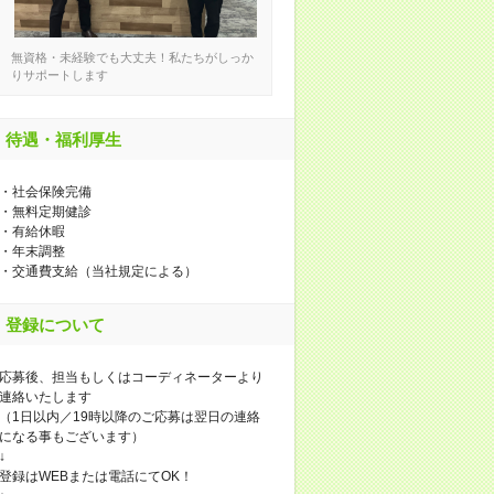
無資格・未経験でも大丈夫！私たちがしっか
りサポートします
待遇・福利厚生
・社会保険完備
・無料定期健診
・有給休暇
・年末調整
・交通費支給（当社規定による）
登録について
応募後、担当もしくはコーディネーターより
連絡いたします
（1日以内／19時以降のご応募は翌日の連絡
になる事もございます）
↓
登録はWEBまたは電話にてOK！