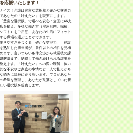
を応援いたします！
ナイス！介護は豊富な選択肢と確かな交渉力
であなたの「叶えたい」を現実にします。
「豊富な選択肢」で選べる安心：全国に46支
店を構え、多様な働き方（雇用形態、職種、
シフト）をご用意。あなたの生活にフィット
する職場を選ぶことができます。
働きやすさをつくる「確かな交渉力」：施設
を熟知した担当者が、条件以上の相性を見極
めます。言いづらい条件交渉から就業後の課
題解決まで、納得して働き続けられる環境を
整えます。「叶えたい」への深い理解：体力
的な不安やご家庭の事情など一人で抱えがち
な悩みに親身に寄り添います。プロがあなた
の希望を整理し、あなたが見落としていた新
しい選択肢を提案します。