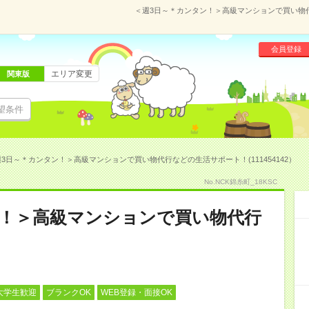
＜週3日～＊カンタン！＞高級マンションで買い物代行
会員登録
エリア変更
関東版
望条件
3日～＊カンタン！＞高級マンションで買い物代行などの生活サポート！(111454142）
No.NCK錦糸町_18KSC
ン！＞高級マンションで買い物代行
！
大学生歓迎
ブランクOK
WEB登録・面接OK