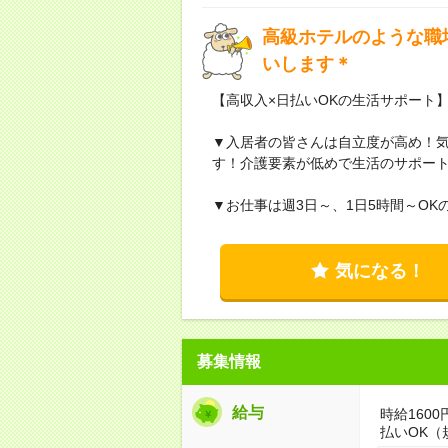
高級ホテルのような職
いします＊
【高収入×日払いOKの生活サポート
▼入居者の皆さんは自立度が高め！
す！介護要素が低めで生活のサポー
▼お仕事は週3日～、1日5時間～O
気になる！
募集情報
給与
時給160
払いOK（