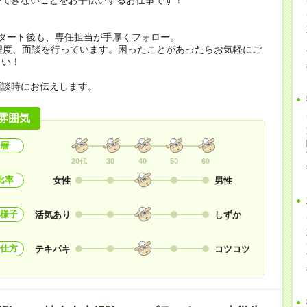
スタート後も、専任担当が手厚くフォロー。
程度、面談を行っています。困ったことがあったらお気軽にご
さい！
面談時にお伝えします。
雰囲気
層
20代
30
40
50
60
比率
女性
男性
様子
活気あり
しずか
仕方
テキパキ
コツコツ