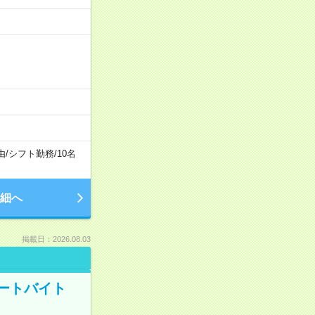
由
/
シフト勤務
/
10名
細へ
掲載日：2026.08.03
ートバイト