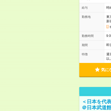
時
給与
東
勤務地
新
9:
勤務時間
即
期間
週
特徴
以
気に
＜日本を代
＠日本武道