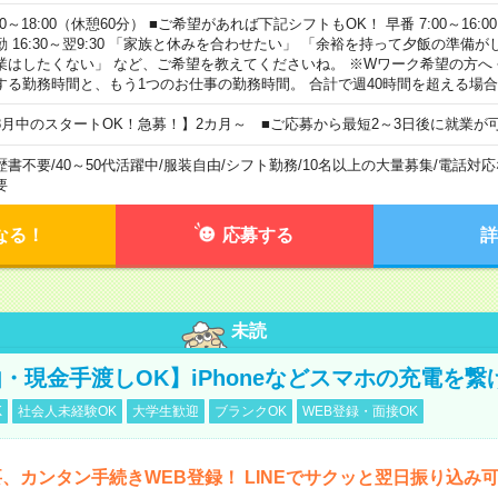
00～18:00（休憩60分） ■ご希望があれば下記シフトもOK！ 早番 7:00～16:00 遅
勤 16:30～翌9:30 「家族と休みを合わせたい」 「余裕を持って夕飯の準備
業はしたくない」 など、ご希望を教えてくださいね。 ※Wワーク希望の方へ
する勤務時間と、もう1つのお仕事の勤務時間。 合計で週40時間を超える場
8月中のスタートOK！急募！】2カ月～ ■ご応募から最短2～3日後に就業が
歴書不要
/
40～50代活躍中
/
服装自由
/
シフト勤務
/
10名以上の大量募集
/
電話対応
要
なる！
応募する
詳
未読
・現金手渡しOK】iPhoneなどスマホの充電を繋
K
社会人未経験OK
大学生歓迎
ブランクOK
WEB登録・面接OK
、カンタン手続きWEB登録！ LINEでサクッと翌日振り込み