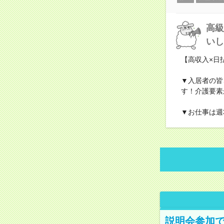
高級
いし
【高収入×日
▼入居者の皆
す！介護要素
▼お仕事は週
説明会参加で