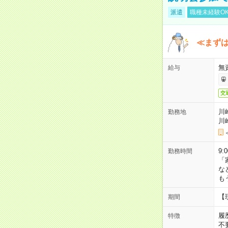
派遣
職種未経験O
≪まずは
無
給与
交
川
勤務地
川
9:
勤務時間
「
な
も
【
期間
履
特徴
不