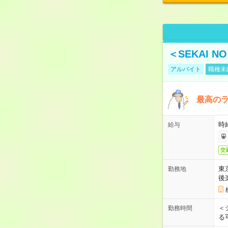
＜SEKAI 
アルバイト
職種未
最高のラ
時
給与
交
東
勤務地
後
＜
勤務時間
る