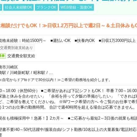
K
社会人未経験OK
ブランクOK
WEB登録・面接OK
相談だけでもOK！≫日収1.2万円以上で週2日～＆土日休みも
資格未経験：時給1500円～ ■週払いOK ■扶養内OK ■日収1万2000円以上
交通費別途支給あり
交通費全額支給
通費
崎市川崎区
崎駅
/
川崎新町駅
/
昭和駅
/
…
≪自宅からドアtoドアで30分以内！≫ご希望の勤務地を紹介します。
00～18:00（休憩60分） ■ご希望があれば下記シフトもOK！ 早番 7:00～16:00 遅
家族と休みを合わせたい」 「余裕を持って夕飯の準備がしたい」 「できれば
ど、ご希望を教えてくださいね。 ※Wワーク希望の方へ 今ご覧のお仕事で希
う1つのお仕事の勤務時間。 合計で週40時間を超える場合は応募できません。
現在も積極採用中！急募！】2カ月～ ■ご応募から最短2～3日後の就業も相
歴書不要
/
40～50代活躍中
/
服装自由
/
シフト勤務
/
10名以上の大量募集
/
電話対応
要