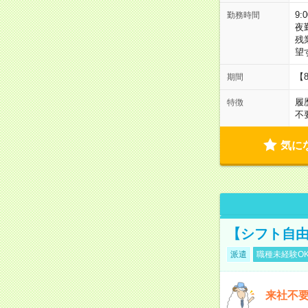
9:
勤務時間
夜
残
望
【
期間
履
特徴
不
気に
【シフト自由
派遣
職種未経験O
来社不要