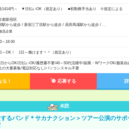
給1414円～ ▼日払いOK（規定あり） ■初勤務手当あり ※規定による
京都新宿区
宿駅から徒歩
/
新宿三丁目駅から徒歩
/
高田馬場駅から徒歩
/
…
物流企業
00～18:00
日～OK！ 1日～働けます＾＾（規定あり）
1日からOK
/
日払いOK
/
履歴書不要
/
40～50代活躍中
/
副業・WワークOK
/
服装自
上の大量募集
/
電話対応なし
/
パソコンスキル不要
なる！
応募する
詳
未読
表するバンド＊サカナクション＞ツアー公演のサポ
館