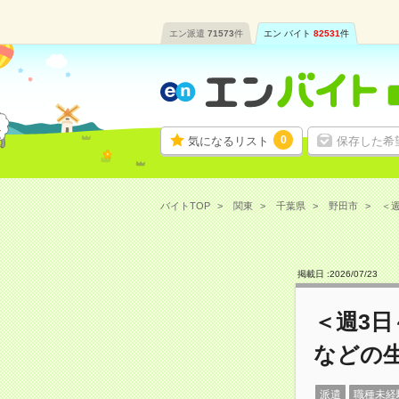
エン派遣
71573
件
エン バイト
82531
件
0
気になるリスト
保存した希
バイトTOP
関東
千葉県
野田市
＜週
掲載日 :
2026
/
07
/
23
＜週3
などの
派遣
職種未経