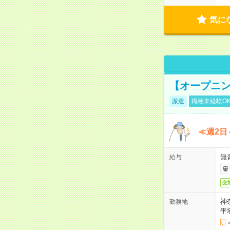
気に
【オープニン
派遣
職種未経験O
≪週2日
無
給与
交
神
勤務地
平