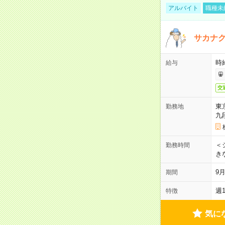
アルバイト
職種未
サカナク
時
給与
交
東
勤務地
九
＜シ
勤務時間
き
9
期間
週
特徴
気に