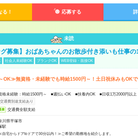
なる！
応募する
詳
未読
グ募集】おばあちゃんのお散歩付き添いも仕事の
K
社会人未経験OK
ブランクOK
WEB登録・面接OK
～OK≫無資格・未経験でも時給1500円～！土日祝休みもOK
資格未経験：時給1500円～ ■週払いOK ■扶養内OK ■日収1万2000円以上
交通費別途支給あり
交通費全額支給
通費
奈川県平塚市
塚駅
≪自宅からドアtoドアで30分以内！≫ご希望の勤務地を紹介します。