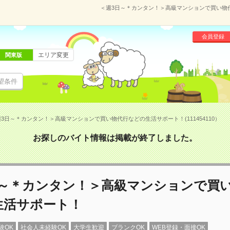
＜週3日～＊カンタン！＞高級マンションで買い物代行
会員登録
エリア変更
関東版
望条件
3日～＊カンタン！＞高級マンションで買い物代行などの生活サポート！(111454110）
お探しのバイト情報は掲載が終了しました。
日～＊カンタン！＞高級マンションで買
生活サポート！
験OK
社会人未経験OK
大学生歓迎
ブランクOK
WEB登録・面接OK