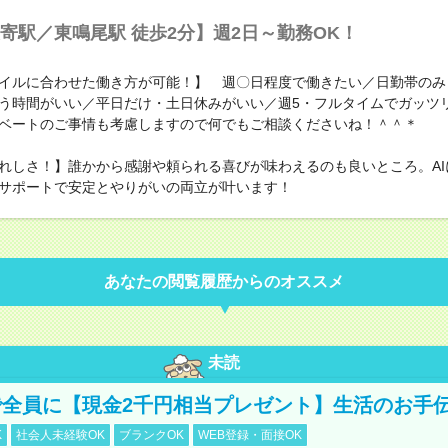
寄駅／東鳴尾駅 徒歩2分】週2日～勤務OK！
イルに合わせた働き方が可能！】 週〇日程度で働きたい／日勤帯のみ
う時間がいい／平日だけ・土日休みがいい／週5・フルタイムでガッ
ベートのご事情も考慮しますので何でもご相談くださいね！＾＾＊
れしさ！】誰かから感謝や頼られる喜びが味わえるのも良いところ。AI
サポートで安定とやりがいの両立が叶います！
あなたの閲覧履歴からのオススメ
未読
全員に【現金2千円相当プレゼント】生活のお手
K
社会人未経験OK
ブランクOK
WEB登録・面接OK