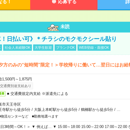
なる！
応募する
詳
未読
K！日払い可》＊チラシのモクモクシール貼り
K
社会人未経験OK
大学生歓迎
ブランクOK
WEB登録・面接OK
夕方のみの“短時間”限定！＞学校帰りに働いて…翌日にはお給
1,500円～1,875円
交通費別途支給あり
■ 交通費規定内支給 ※派遣先による
通費
阪市天王寺区
王寺駅から徒歩5分
/
大阪上本町駅から徒歩5分
/
鶴橋駅から徒歩5分
/
…
■物流センターなど ■勤務地選べます
日3時間～OK！＞ ▼ 例えば… ▼ 15:00～18:00 15:00～22:00 17:00～22