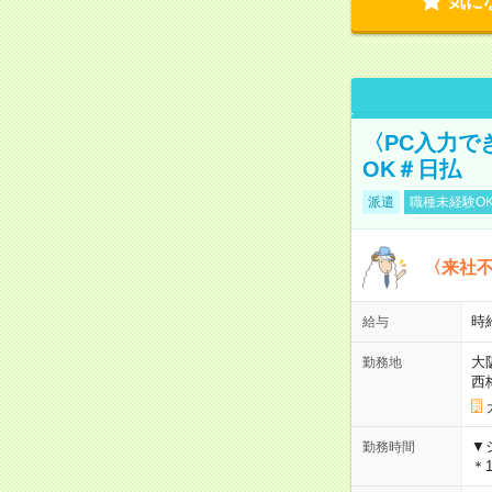
気に
〈PC入力で
OK＃日払
派遣
職種未経験O
〈来社
時給
給与
大
勤務地
西
▼
勤務時間
＊1