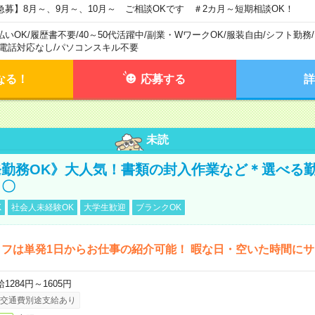
急募】8月～、9月～、10月～ ご相談OKです ＃2カ月～短期相談OK！
払いOK
/
履歴書不要
/
40～50代活躍中
/
副業・WワークOK
/
服装自由
/
シフト勤務
/
電話対応なし
/
パソコンスキル不要
なる！
応募する
詳
未読
勤務OK》大人気！書類の封入作業など＊選べる
し〇
K
社会人未経験OK
大学生歓迎
ブランクOK
フは単発1日からお仕事の紹介可能！ 暇な日・空いた時間に
1284円～1605円
交通費別途支給あり