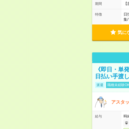
【
期間
日
特徴
集
/
気に
《即日・単発
日払い手渡
派遣
職種未経験O
アスタッ
時給
給与