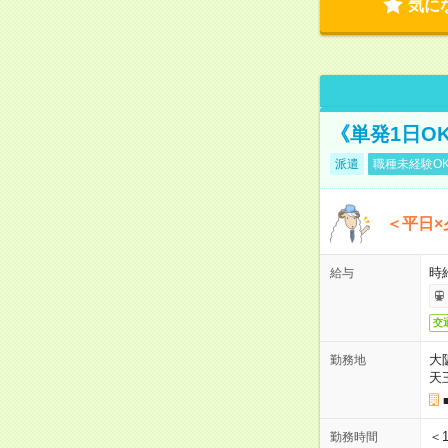
気に
《単発1日O
派遣
職種未経験O
＜平日×
時給
給与
交
大
勤務地
天
＜1
勤務時間