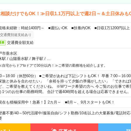
相談だけでもOK！≫日収1.1万円以上で週2日～＆土日休みも
資格未経験：時給1400円～ ■週払いOK ■扶養内OK ■日収1万1200円以上
交通費別途支給あり
交通費全額支給
通費
戸市垂水区
水駅
/
山陽垂水駅
/
舞子駅
/
…
≪自宅からドアtoドアで30分以内！≫ご希望の勤務地を紹介します。
00～18:00（休憩60分） ■ご希望があれば下記シフトもOK！ 早番 7:00～16:00 遅
家族と休みを合わせたい」 「余裕を持って夕飯の準備がしたい」 「できれば
ど、ご希望を教えてくださいね。 ※Wワーク希望の方へ 今ご覧のお仕事で希
う1つのお仕事の勤務時間。 合計で週40時間を超える場合は応募できません。
現在も積極採用中！急募！】2カ月～ ■8月～、9月スタートもOK！
歴書不要
/
40～50代活躍中
/
服装自由
/
シフト勤務
/
10名以上の大量募集
/
電話対応
要