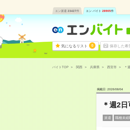
エン派遣
23427
件
エン バイト
28905
件
0
気になるリスト
保存した希
バイトTOP
関西
兵庫県
西宮市
＊週
掲載日 :
2026
/
08
/
04
＊週2
派遣
職種未経