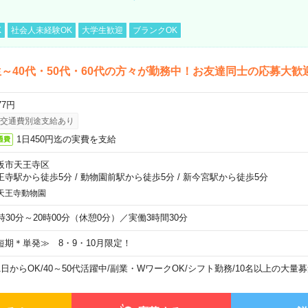
K
社会人未経験OK
大学生歓迎
ブランクOK
～40代・50代・60代の方々が勤務中！お友達同士の応募大歓
77円
交通費別途支給あり
1日450円迄の実費を支給
通費
阪市天王寺区
王寺駅から徒歩5分
/
動物園前駅から徒歩5分
/
新今宮駅から徒歩5分
天王寺動物園
6時30分～20時00分（休憩0分）／実働3時間30分
短期＊単発≫ 8・9・10月限定！
1日からOK
/
40～50代活躍中
/
副業・WワークOK
/
シフト勤務
/
10名以上の大量募