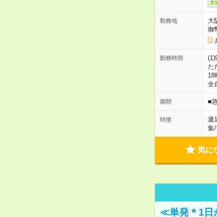
交
大
勤務地
御
(1
勤務時間
た
18
全
■
期間
週
特徴
集
/
気に
≪単発＊1日