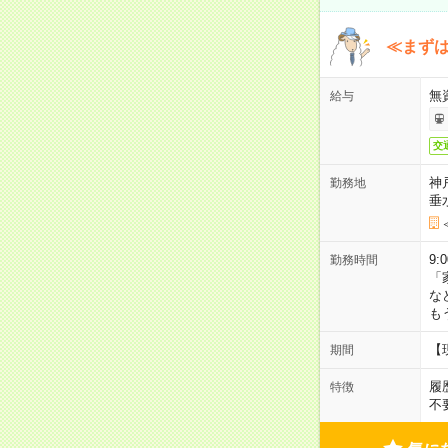
≪まずは
無
給与
交
神
勤務地
垂
9:
勤務時間
「
な
も
【
期間
履
特徴
不