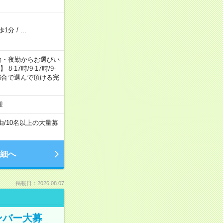
歩1分
/
…
日勤・夕勤・夜勤からお選びい
7時/9-17時/9-
自身のご都合で選んで頂ける完
迎
由
/
10名以上の大量募
細へ
掲載日：2026.08.07
ンバー大募