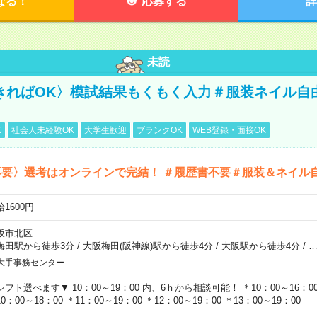
なる！
応募する
詳
未読
きればOK〉模試結果もくもく入力＃服装ネイル自
K
社会人未経験OK
大学生歓迎
ブランクOK
WEB登録・面接OK
不要〉選考はオンラインで完結！ ＃履歴書不要＃服装＆ネイル
1600円
阪市北区
梅田駅から徒歩3分
/
大阪梅田(阪神線)駅から徒歩4分
/
大阪駅から徒歩4分
/
大手事務センター
シフト選べます▼ 10：00～19：00 内、6ｈから相談可能！ ＊10：00～16：00 
0：00～18：00 ＊11：00～19：00 ＊12：00～19：00 ＊13：00～19：00