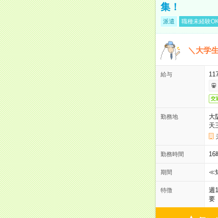
集！
派遣
職種未経験O
＼大学生
11
給与
交
大
勤務地
天
1
勤務時間
≪
期間
週
特徴
要