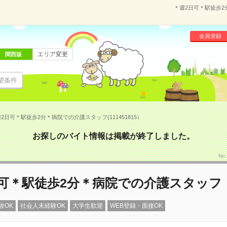
＊週2日可＊駅徒歩2分
会員登録
エリア変更
関西版
望条件
2日可＊駅徒歩2分＊病院での介護スタッフ(111451815）
お探しのバイト情報は掲載が終了しました。
No
日可＊駅徒歩2分＊病院での介護スタッフ
験OK
社会人未経験OK
大学生歓迎
WEB登録・面接OK