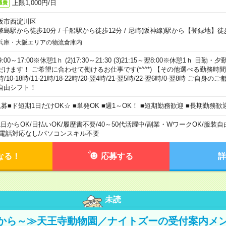
上限1,000円/日
通費
阪市西淀川区
幣島駅から徒歩10分
/
千船駅から徒歩12分
/
尼崎(阪神線)駅から【登録地】徒
兵庫・大阪エリアの物流倉庫内
)9:00～17:00※休憩1ｈ (2)17:30～21:30 (3)21:15～翌8:00※休憩1ｈ 
だけます！ ご希望に合わせて働けるお仕事です(*^^*) 【その他選べる勤務時間】 8-1
時/10-18時/11-21時/18-22時/20-翌4時/21-翌5時/22-翌6時/0-翌8時 ご
自由シフト！
急募■ド短期1日だけOK☆ ■単発OK ■週1～OK！ ■短期勤務歓迎 ■長期勤務歓
1日からOK
/
日払いOK
/
履歴書不要
/
40～50代活躍中
/
副業・WワークOK
/
服装自
電話対応なし
/
パソコンスキル不要
なる！
応募する
詳
未読
から～≫天王寺動物園／ナイトズーの受付案内メ