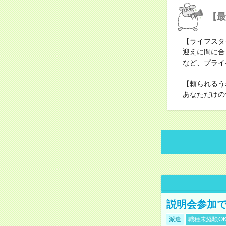
【最
【ライフスタ
迎えに間に合
など、プライ
【頼られるう
あなただけの
説明会参加で
派遣
職種未経験O