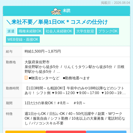
掲載日：2026.08.04
未読
＼来社不要／単発1日OK＊コスメの仕分け
派遣
職種未経験OK
社会人未経験OK
大学生歓迎
ブランクOK
WEB登録・面接OK
時給1,500円～1,875円
給与
大阪府泉佐野市
勤務地
泉佐野駅から徒歩5分
/
りんくうタウン駅から徒歩5分
/
日根
野駅から徒歩5分
/
…
■物流センターなど ■勤務地選べます
【1日3時間～も相談OK!】午前中のみや18時以降などのシフト
勤務時間
あり！ シフト例 ▼9:00～12:00 ▼9:00～17:00 ▼10:00～19:00
▼18:00～21:00
1日だけの単発OK！＃8月～ ＃9月～
期間
週1日からOK
/
日払いOK
/
40～50代活躍中
/
副業・Wワーク
特徴
OK
/
服装自由
/
シフト勤務
/
10名以上の大量募集
/
電話対応な
し
/
パソコンスキル不要