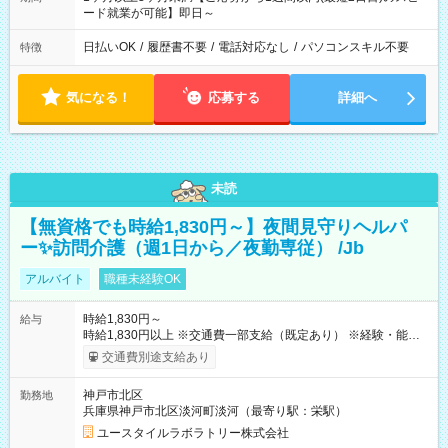
ード就業が可能】即日～
日払いOK
/
履歴書不要
/
電話対応なし
/
パソコンスキル不要
特徴
気になる！
応募する
詳細へ
未読
【無資格でも時給1,830円～】夜間見守りヘルパ
ー✨訪問介護（週1日から／夜勤専従） /Jb
アルバイト
職種未経験OK
時給1,830円～
給与
時給1,830円以上 ※交通費一部支給（既定あり） ※経験・能力を
考慮して決定します 【収入例】 週1回勤務の場合：1,830円×8時
交通費別途支給あり
間×4回=5万8,560円 週3回勤務の場合：1,830円×8時間×12回
=17万5,680円 【試用期間】試用期間あり 試用期間の長さ：2ヶ
神戸市北区
勤務地
月 ※ 雇用形態と給与に、本採用時と異なる部分があります。 雇
兵庫県神戸市北区淡河町淡河（最寄り駅：栄駅）
用形態：本採用時と同じです。 給与：時給 1,550円以上
ユースタイルラボラトリー株式会社