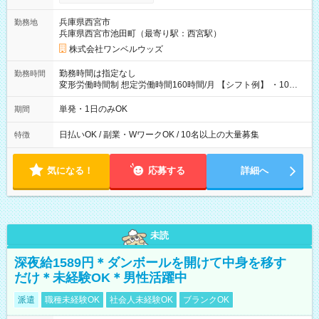
い分を引き落とせます！ 【試用期間】試用期間なし
兵庫県西宮市
勤務地
兵庫県西宮市池田町（最寄り駅：西宮駅）
株式会社ワンベルウッズ
勤務時間は指定なし
勤務時間
変形労働時間制 想定労働時間160時間/月 【シフト例】 ・10：
00～20：00
単発・1日のみOK
期間
日払いOK / 副業・WワークOK / 10名以上の大量募集
特徴
気になる！
応募する
詳細へ
未読
深夜給1589円＊ダンボールを開けて中身を移す
だけ＊未経験OK＊男性活躍中
派遣
職種未経験OK
社会人未経験OK
ブランクOK