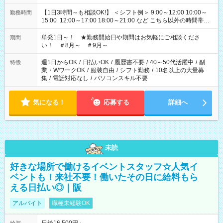
【1日3時間～も相談OK!】 ＜シフト例＞ 9:00～12:00 10:00～
勤務時間
15:00 12:00～17:00 18:00～21:00 など こちら以外の時間帯も
お気軽にご相談ください！
単発1日～！ ★勤務開始日や期間はお気軽にご相談くださ
期間
い！ ＃8月～ ＃9月～
週1日からOK
/
日払いOK
/
履歴書不要
/
40～50代活躍中
/
副
特徴
業・WワークOK
/
服装自由
/
シフト勤務
/
10名以上の大量募
集
/
電話対応なし
/
パソコンスキル不要
気になる！
応募する
詳細へ
未読
好きな場所で働けるイベントスタッフ☆人気イ
ベントも！来社不要！働いたその日に給料もら
える日払い◎｜阪
アルバイト
職種未経験OK