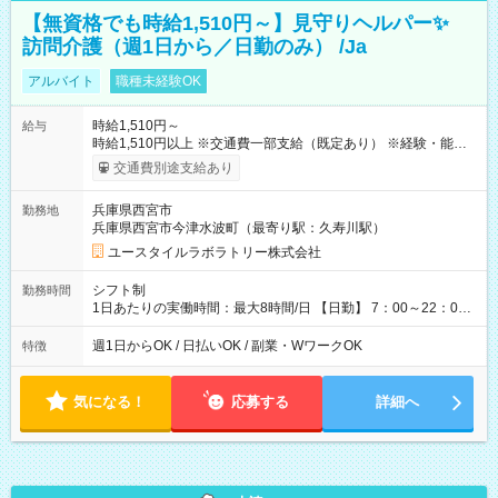
【無資格でも時給1,510円～】見守りヘルパー✨
訪問介護（週1日から／日勤のみ） /Ja
アルバイト
職種未経験OK
時給1,510円～
給与
時給1,510円以上 ※交通費一部支給（既定あり） ※経験・能力を
考慮して決定します 【収入例】 週1回勤務の場合：1,510円×8時
交通費別途支給あり
間×4回=4万8,320円 週3回勤務の場合：1,510円×8時間×12回
=14万4,960円 週5回勤務の場合：1,510円×8時間×20回=24万
兵庫県西宮市
勤務地
1,600円 【試用期間】試用期間あり 試用期間の長さ：2ヶ月
兵庫県西宮市今津水波町（最寄り駅：久寿川駅）
※ 雇用形態と給与に、本採用時と異なる部分があります。 雇用
形態：本採用時と同じです。 給与：時給 1,120円以上
ユースタイルラボラトリー株式会社
シフト制
勤務時間
1日あたりの実働時間：最大8時間/日 【日勤】 7：00～22：00
の間で8時間勤務（休憩時間は法定通り） ※週1日～OK ／ 夜勤
なし ＊＊ 勤務時間例 ＊＊ ■8時から17時 ■9時から18時 ■10
週1日からOK / 日払いOK / 副業・WワークOK
特徴
時から19時 ■12時から21時 など ※訪問先により変動 ※曜日固
定（毎週同じ曜日勤務）
気になる！
応募する
詳細へ