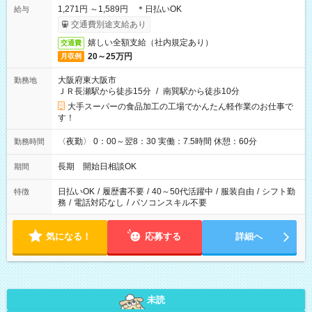
1,271円 ～1,589円 ＊日払いOK
給与
交通費別途支給あり
嬉しい全額支給（社内規定あり）
交通費
20～25万円
月収例
大阪府東大阪市
勤務地
ＪＲ長瀬駅から徒歩15分
/
南巽駅から徒歩10分
大手スーパーの食品加工の工場でかんたん軽作業のお仕事で
す！
〈夜勤〉 0：00～翌8：30 実働：7.5時間 休憩：60分
勤務時間
長期 開始日相談OK
期間
日払いOK
/
履歴書不要
/
40～50代活躍中
/
服装自由
/
シフト勤
特徴
務
/
電話対応なし
/
パソコンスキル不要
気になる！
応募する
詳細へ
未読