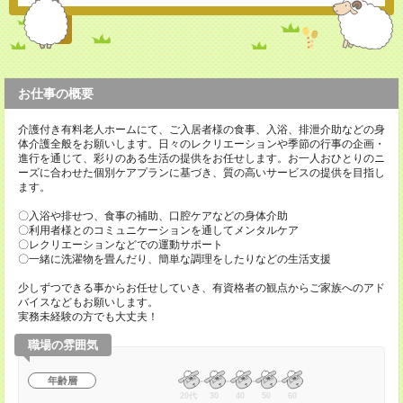
お仕事の概要
介護付き有料老人ホームにて、ご入居者様の食事、入浴、排泄介助などの身
体介護全般をお願いします。日々のレクリエーションや季節の行事の企画・
進行を通じて、彩りのある生活の提供をお任せします。お一人おひとりのニ
ーズに合わせた個別ケアプランに基づき、質の高いサービスの提供を目指し
ます。
〇入浴や排せつ、食事の補助、口腔ケアなどの身体介助
〇利用者様とのコミュニケーションを通してメンタルケア
〇レクリエーションなどでの運動サポート
〇一緒に洗濯物を畳んだり、簡単な調理をしたりなどの生活支援
少しずつできる事からお任せしていき、有資格者の観点からご家族へのアド
バイスなどもお願いします。
実務未経験の方でも大丈夫！
職場の雰囲気
年齢層
20代
30
40
50
60