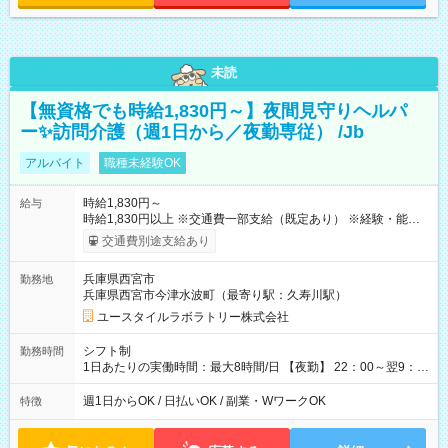
未読
【無資格でも時給1,830円～】夜間見守りヘルパ
ー✨訪問介護（週1日から／夜勤専従） /Jb
アルバイト
職種未経験OK
時給1,830円～
給与
時給1,830円以上 ※交通費一部支給（既定あり） ※経験・能力を
考慮して決定します 【収入例】 週1回勤務の場合：1,830円×8時
交通費別途支給あり
間×4回=5万8,560円 週3回勤務の場合：1,830円×8時間×12回
=17万5,680円 【試用期間】試用期間あり 試用期間の長さ：2ヶ
兵庫県西宮市
勤務地
月 ※ 雇用形態と給与に、本採用時と異なる部分があります。 雇
兵庫県西宮市今津水波町（最寄り駅：久寿川駅）
用形態：本採用時と同じです。 給与：時給 1,550円以上
ユースタイルラボラトリー株式会社
シフト制
勤務時間
1日あたりの実働時間：最大8時間/日 【夜勤】 22：00～翌9：
00 ※週1日～OK ／ 夜勤専従 ＊＊ 勤務時間例 ＊＊ ■22時か
ら翌7時 ■23時から翌8時 ■24時から翌9時 など ※上記の時間
週1日からOK / 日払いOK / 副業・WワークOK
特徴
内で8時間勤務（休憩1時間）ご利用者様により、時間は異なり
ます。 ※曜日固定（毎週同じ曜日での勤務となります）