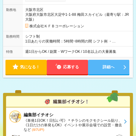
大阪市北区
勤務地
大阪府大阪市北区大淀中1-1-88 梅田スカイビル（最寄り駅：JR
大阪）
株式会社ＫＦＢコーポレーション
シフト制
勤務時間
1日あたりの実働時間：5時間~8時間の間 シフト例 ・
9:30~18:00 実働7.5時間 ・9:30~14:30 実働5時間 ・
16:00~21:30 実働5.5時間
週1日からOK / 副業・WワークOK / 10名以上の大量募集
特徴
気になる！
応募する
詳細へ
編集部イチオシ
《単発1日OK！日払い可》＊チラシのモクモクシール貼り、
《1日だけの単発もOK》イベントや展示会場での設営・撤去
など
(8/7UP!)