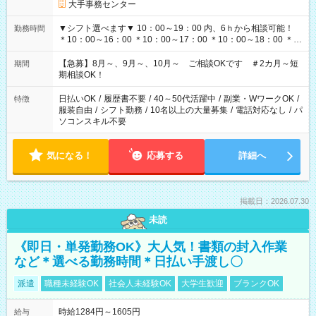
大手事務センター
▼シフト選べます▼ 10：00～19：00 内、6ｈから相談可能！
勤務時間
＊10：00～16：00 ＊10：00～17：00 ＊10：00～18：00 ＊
11：00～19：00 ＊12：00～19：00 ＊13：00～19：00
【急募】8月～、9月～、10月～ ご相談OKです ＃2カ月～短
期間
期相談OK！
日払いOK
/
履歴書不要
/
40～50代活躍中
/
副業・WワークOK
/
特徴
服装自由
/
シフト勤務
/
10名以上の大量募集
/
電話対応なし
/
パ
ソコンスキル不要
気になる！
応募する
詳細へ
掲載日：2026.07.30
未読
《即日・単発勤務OK》大人気！書類の封入作業
など＊選べる勤務時間＊日払い手渡し〇
派遣
職種未経験OK
社会人未経験OK
大学生歓迎
ブランクOK
時給1284円～1605円
給与