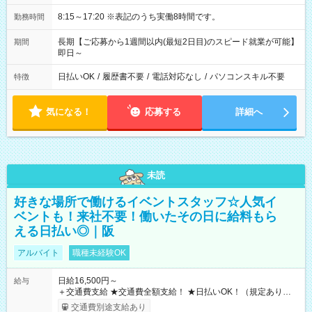
8:15～17:20 ※表記のうち実働8時間です。
勤務時間
長期【ご応募から1週間以内(最短2日目)のスピード就業が可能】
期間
即日～
日払いOK
/
履歴書不要
/
電話対応なし
/
パソコンスキル不要
特徴
気になる！
応募する
詳細へ
未読
好きな場所で働けるイベントスタッフ☆人気イ
ベントも！来社不要！働いたその日に給料もら
える日払い◎｜阪
アルバイト
職種未経験OK
日給16,500円～
給与
＋交通費支給 ★交通費全額支給！ ★日払いOK！（規定あり） ┗
働いたその日に現金GET♪ お仕事後はコンビニATMから 日払
交通費別途支給あり