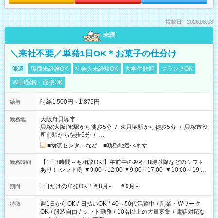
掲載日：2026.08.08
未読
＼来社不要／単発1日OK＊お菓子の仕分け
派遣
職種未経験OK
社会人未経験OK
大学生歓迎
ブランクOK
WEB登録・面接OK
時給1,500円～1,875円
給与
大阪府貝塚市
勤務地
貝塚(大阪府)駅から徒歩5分
/
東貝塚駅から徒歩5分
/
貝塚市役
所前駅から徒歩5分
/
…
■物流センターなど ■勤務地選べます
【1日3時間～も相談OK!】午前中のみや18時以降などのシフト
勤務時間
あり！ シフト例 ▼9:00～12:00 ▼9:00～17:00 ▼10:00～19:00
▼18:00～21:00
1日だけの単発OK！＃8月～ ＃9月～
期間
週1日からOK
/
日払いOK
/
40～50代活躍中
/
副業・Wワーク
特徴
OK
/
服装自由
/
シフト勤務
/
10名以上の大量募集
/
電話対応な