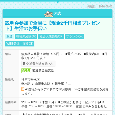
掲載日：2026.08.01
未読
説明会参加で全員に【現金2千円相当プレゼン
ト】生活のお手伝い
派遣
職種未経験OK
社会人未経験OK
ブランクOK
WEB登録・面接OK
無資格未経験：時給1400円～ ■週払いOK ■扶養内OK ■日
給与
収1万1200円以上
交通費別途支給あり
交通費全額支給
交通費
神戸市垂水区
勤務地
垂水駅
/
山陽垂水駅
/
舞子駅
/
…
≪自宅からドアtoドアで30分以内！≫ご希望の勤務地を紹介
します。
9:00～18:00（休憩60分） ■ご希望があれば下記シフトもOK！
勤務時間
早番 7:00～16:00 遅番 10:00～19:00 「家族と休みを合わせた
い」 「余裕を持って夕飯の準備がしたい」 「できれば残業はし
たくない」 など、ご希望を教えてくださいね。 ※Wワーク希望