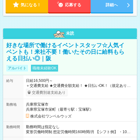
気になる！
応募する
詳細へ
未読
好きな場所で働けるイベントスタッフ☆人気イ
ベントも！来社不要！働いたその日に給料もら
える日払い◎｜阪
アルバイト
職種未経験OK
日給16,500円～
給与
＋交通費支給 ★交通費全額支給！ ★日払いOK！（規定あり） ┗
働いたその日に現金GET♪ お仕事後はコンビニATMから 日払
交通費別途支給あり
い分を引き落とせます！ 【試用期間】試用期間なし
兵庫県宝塚市
勤務地
兵庫県宝塚市栄町（最寄り駅：宝塚駅）
株式会社ワンベルウッズ
勤務時間は指定なし
勤務時間
変形労働時間制 想定労働時間160時間/月 【シフト例】 ・10：
00～20：00