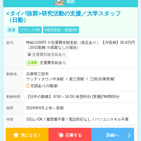
未読
<タイパ抜群>研究活動の支援／大学スタッフ
（日勤）
派遣
ブランクOK
WEB登録・面接OK
時給2200円 ※交通費全額支給（規定あり） 【月収例】30.8万円
給与
（20日勤務 ※残業なしの場合）
交通費別途支給あり
交通費支給あり
交通費
兵庫県三田市
勤務地
ウッディタウン中央駅
/
新三田駅
/
三田(兵庫県)駅
空調ありの職場!
【日中の勤務】 8:50～16:50 休憩60分 [実働]7時間00分
勤務時間
2026年9月上旬～長期
期間
日払いOK
/
履歴書不要
/
電話対応なし
/
パソコンスキル不要
特徴
気になる！
応募する
詳細へ