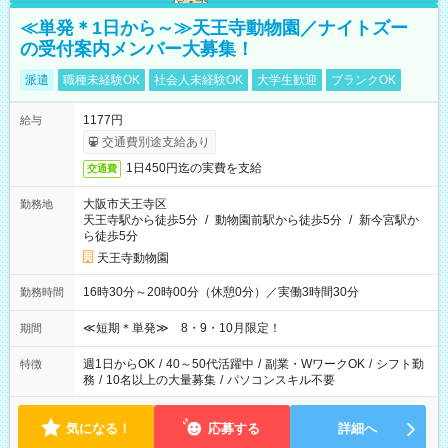
≪単発＊1日から～≫天王寺動物園／ナイトズー
の受付案内メンバー大募集！
派遣
職種未経験OK
社会人未経験OK
大学生歓迎
ブランクOK
1177円
給与
交通費別途支給あり
1日450円迄の実費を支給
交通費
大阪市天王寺区
勤務地
天王寺駅から徒歩5分
/
動物園前駅から徒歩5分
/
新今宮駅か
ら徒歩5分
天王寺動物園
16時30分～20時00分（休憩0分）／実働3時間30分
勤務時間
≪短期＊単発≫ 8・9・10月限定！
期間
週1日からOK
/
40～50代活躍中
/
副業・WワークOK
/
シフト勤
特徴
務
/
10名以上の大量募集
/
パソコンスキル不要
気になる！
応募する
詳細へ