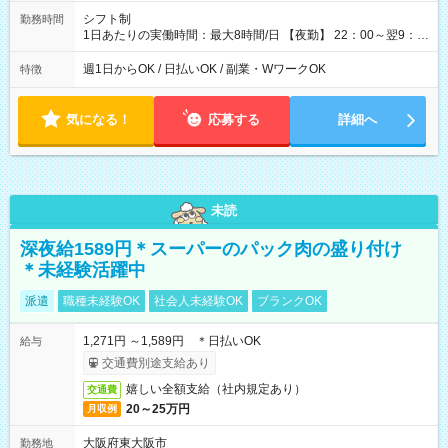
シフト制
勤務時間
1日あたりの実働時間：最大8時間/日 【夜勤】 22：00～翌9：
00 ※週1日～OK ／ 夜勤専従 ＊＊ 勤務時間例 ＊＊ ■22時か
ら翌7時 ■23時から翌8時 ■24時から翌9時 など ※上記の時間
週1日からOK / 日払いOK / 副業・WワークOK
特徴
内で8時間勤務（休憩1時間）ご利用者様により、時間は異なり
ます。 ※曜日固定（毎週同じ曜日での勤務となります）
気になる！
応募する
詳細へ
未読
深夜給1589円＊スーパーのパック肉の盛り付け
＊未経験活躍中
派遣
職種未経験OK
社会人未経験OK
ブランクOK
1,271円 ～1,589円 ＊日払いOK
給与
交通費別途支給あり
嬉しい全額支給（社内規定あり）
交通費
20～25万円
月収例
大阪府東大阪市
勤務地