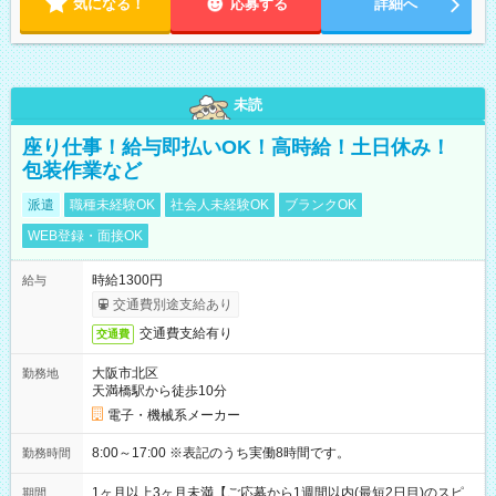
気になる！
応募する
詳細へ
未読
座り仕事！給与即払いOK！高時給！土日休み！
包装作業など
派遣
職種未経験OK
社会人未経験OK
ブランクOK
WEB登録・面接OK
時給1300円
給与
交通費別途支給あり
交通費支給有り
交通費
大阪市北区
勤務地
天満橋駅から徒歩10分
電子・機械系メーカー
8:00～17:00 ※表記のうち実働8時間です。
勤務時間
1ヶ月以上3ヶ月未満【ご応募から1週間以内(最短2日目)のスピ
期間