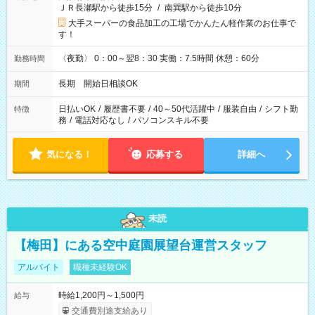
ＪＲ長瀬駅から徒歩15分
/
南巽駅から徒歩10分
大手スーパーの食品加工の工場でかんたん軽作業のお仕事で
す！
〈夜勤〉 0：00～翌8：30 実働：7.5時間 休憩：60分
勤務時間
長期 開始日相談OK
期間
日払いOK
/
履歴書不要
/
40～50代活躍中
/
服装自由
/
シフト勤
特徴
務
/
電話対応なし
/
パソコンスキル不要
気になる！
応募する
詳細へ
未読
【梅田】にある空中庭園展望台運営スタッフ
アルバイト
職種未経験OK
時給1,200円～1,500円
給与
交通費別途支給あり