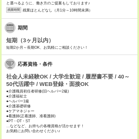
と選べるように、働き方のご提案もしております♪
残業ほとんどなし（月1分～10時間未満）
残業時間
期間
短期（3ヶ月以内）
短期2か月～長期OK、お気軽にご相談ください！
応募資格・条件
社会人未経験OK / 大学生歓迎 / 履歴書不要 / 40～
50代活躍中 / WEB登録・面接OK
●介護職員初任者研修(旧ヘルパー2級)
●介護福祉士
●ヘルパー1級
●介護基礎研修
●ケアマネジャー
●看護師(正看護師、准看護師)
●PT・OT・ST
…などなど、お持ちの各種資格が活かせます！
お気軽にお問い合わせください♪