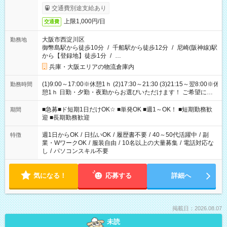
交通費別途支給あり
上限1,000円/日
交通費
大阪市西淀川区
勤務地
御幣島駅から徒歩10分
/
千船駅から徒歩12分
/
尼崎(阪神線)駅
から【登録地】徒歩1分
/
…
兵庫・大阪エリアの物流倉庫内
(1)9:00～17:00※休憩1ｈ (2)17:30～21:30 (3)21:15～翌8:00※休
勤務時間
憩1ｈ 日勤・夕勤・夜勤からお選びいただけます！ ご希望に合
わせて働けるお仕事です(*^^*) 【その他選べる勤務時間】 8-17
時/9-17時/9-18時/10-18時/11-21時/18-22時/20-翌4時/21-翌5
■急募■ド短期1日だけOK☆ ■単発OK ■週1～OK！ ■短期勤務歓
期間
時/22-翌6時/0-翌8時 ご自身のご都合で選んで頂ける完全自由シ
迎 ■長期勤務歓迎
フト！
週1日からOK
/
日払いOK
/
履歴書不要
/
40～50代活躍中
/
副
特徴
業・WワークOK
/
服装自由
/
10名以上の大量募集
/
電話対応な
し
/
パソコンスキル不要
気になる！
応募する
詳細へ
掲載日：2026.08.07
未読