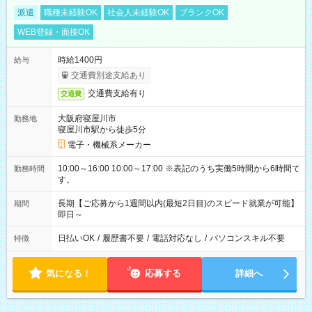
派遣
職種未経験OK
社会人未経験OK
ブランクOK
WEB登録・面接OK
時給1400円
給与
交通費別途支給あり
交通費支給有り
交通費
大阪府寝屋川市
勤務地
寝屋川市駅から徒歩5分
電子・機械系メーカー
10:00～16:00 10:00～17:00 ※表記のうち実働5時間から6時間で
勤務時間
す。
長期【ご応募から1週間以内(最短2日目)のスピード就業が可能】
期間
即日～
日払いOK
/
履歴書不要
/
電話対応なし
/
パソコンスキル不要
特徴
気になる！
応募する
詳細へ