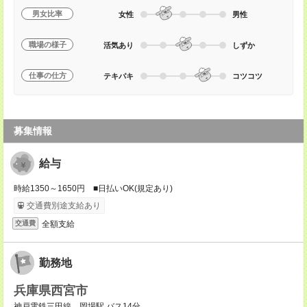
男女比率
女性
男性
職場の様子
活気あり
しずか
仕事の仕方
テキパキ
コツコツ
募集情報
給与
時給1350～1650円 ■日払いOK(規定あり)
交通費別途支給あり
全額支給
交通費
勤務地
兵庫県西宮市
神戸電鉄三田線 岡場駅 バス14分