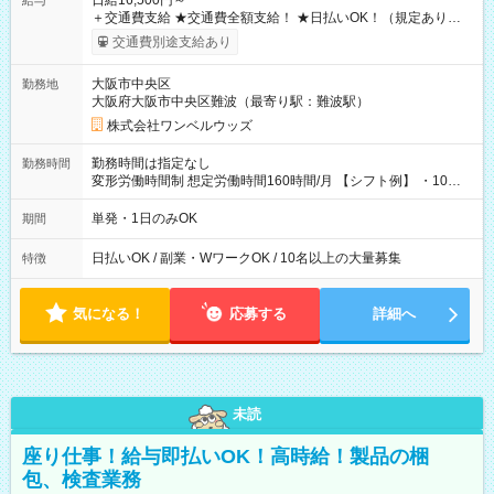
日給16,500円～
給与
＋交通費支給 ★交通費全額支給！ ★日払いOK！（規定あり） ┗
働いたその日に現金GET♪ お仕事後はコンビニATMから 日払
交通費別途支給あり
い分を引き落とせます！ 【試用期間】試用期間なし
大阪市中央区
勤務地
大阪府大阪市中央区難波（最寄り駅：難波駅）
株式会社ワンベルウッズ
勤務時間は指定なし
勤務時間
変形労働時間制 想定労働時間160時間/月 【シフト例】 ・10：
00～20：00
単発・1日のみOK
期間
日払いOK / 副業・WワークOK / 10名以上の大量募集
特徴
気になる！
応募する
詳細へ
未読
座り仕事！給与即払いOK！高時給！製品の梱
包、検査業務