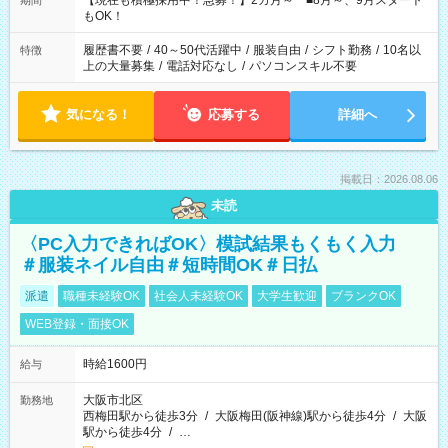
【現在も積極採用中！急募！】2カ月～ ■8月～、9月スタート
期間
の方へ 今ご覧のお仕事で希望する勤務時間と、もう1つのお仕事
もOK！
の勤務時間。 合計で週40時間を超える場合は応募できません。
履歴書不要
/
40～50代活躍中
/
服装自由
/
シフト勤務
/
10名以
特徴
上の大量募集
/
電話対応なし
/
パソコンスキル不要
気になる！
応募する
詳細へ
掲載日：2026.08.06
未読
〈PC入力できればOK〉模試結果もくもく入力
＃服装ネイル自由＃短時間OK＃日払
派遣
職種未経験OK
社会人未経験OK
大学生歓迎
ブランクOK
WEB登録・面接OK
時給1600円
給与
大阪市北区
勤務地
西梅田駅から徒歩3分
/
大阪梅田(阪神線)駅から徒歩4分
/
大阪
駅から徒歩4分
/
…