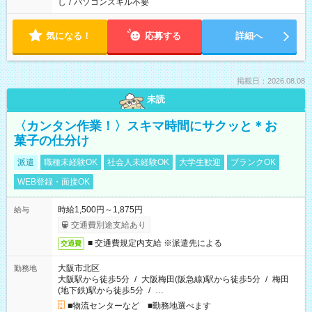
し
/
パソコンスキル不要
気になる！
応募する
詳細へ
掲載日：2026.08.08
未読
〈カンタン作業！〉スキマ時間にサクッと＊お
菓子の仕分け
派遣
職種未経験OK
社会人未経験OK
大学生歓迎
ブランクOK
WEB登録・面接OK
時給1,500円～1,875円
給与
交通費別途支給あり
■ 交通費規定内支給 ※派遣先による
交通費
大阪市北区
勤務地
大阪駅から徒歩5分
/
大阪梅田(阪急線)駅から徒歩5分
/
梅田
(地下鉄)駅から徒歩5分
/
…
■物流センターなど ■勤務地選べます