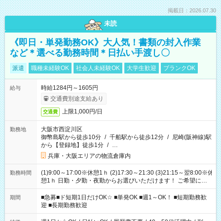
掲載日：2026.07.30
未読
《即日・単発勤務OK》大人気！書類の封入作業
など＊選べる勤務時間＊日払い手渡し〇
派遣
職種未経験OK
社会人未経験OK
大学生歓迎
ブランクOK
時給1284円～1605円
給与
交通費別途支給あり
上限1,000円/日
交通費
大阪市西淀川区
勤務地
御幣島駅から徒歩10分
/
千船駅から徒歩12分
/
尼崎(阪神線)駅
から【登録地】徒歩1分
/
…
兵庫・大阪エリアの物流倉庫内
(1)9:00～17:00※休憩1ｈ (2)17:30～21:30 (3)21:15～翌8:00※休
勤務時間
憩1ｈ 日勤・夕勤・夜勤からお選びいただけます！ ご希望に合
わせて働けるお仕事です(*^^*) 【その他選べる勤務時間】 8-17
時/9-17時/9-18時/10-18時/11-21時/18-22時/20-翌4時/21-翌5
■急募■ド短期1日だけOK☆ ■単発OK ■週1～OK！ ■短期勤務歓
期間
時/22-翌6時/0-翌8時 ご自身のご都合で選んで頂ける完全自由シ
迎 ■長期勤務歓迎
フト！