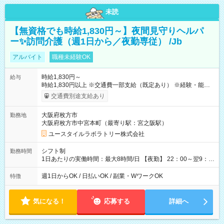
未読
【無資格でも時給1,830円～】夜間見守りヘルパ
ー✨訪問介護（週1日から／夜勤専従） /Jb
アルバイト
職種未経験OK
時給1,830円～
給与
時給1,830円以上 ※交通費一部支給（既定あり） ※経験・能力を
考慮して決定します 【収入例】 週1回勤務の場合：1,830円×8時
交通費別途支給あり
間×4回=5万8,560円 週3回勤務の場合：1,830円×8時間×12回
=17万5,680円 【試用期間】試用期間あり 試用期間の長さ：2ヶ
大阪府枚方市
勤務地
月 ※ 雇用形態と給与に、本採用時と異なる部分があります。 雇
大阪府枚方市中宮本町（最寄り駅：宮之阪駅）
用形態：本採用時と同じです。 給与：時給 1,610円以上
ユースタイルラボラトリー株式会社
シフト制
勤務時間
1日あたりの実働時間：最大8時間/日 【夜勤】 22：00～翌9：
00 ※週1日～OK ／ 夜勤専従 ＊＊ 勤務時間例 ＊＊ ■22時か
ら翌7時 ■23時から翌8時 ■24時から翌9時 など ※上記の時間
週1日からOK / 日払いOK / 副業・WワークOK
特徴
内で8時間勤務（休憩1時間）ご利用者様により、時間は異なり
ます。 ※曜日固定（毎週同じ曜日での勤務となります）
気になる！
応募する
詳細へ