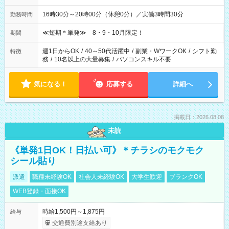
16時30分～20時00分（休憩0分）／実働3時間30分
勤務時間
≪短期＊単発≫ 8・9・10月限定！
期間
週1日からOK
/
40～50代活躍中
/
副業・WワークOK
/
シフト勤
特徴
務
/
10名以上の大量募集
/
パソコンスキル不要
気になる！
応募する
詳細へ
掲載日：2026.08.08
未読
《単発1日OK！日払い可》＊チラシのモクモク
シール貼り
派遣
職種未経験OK
社会人未経験OK
大学生歓迎
ブランクOK
WEB登録・面接OK
時給1,500円～1,875円
給与
交通費別途支給あり