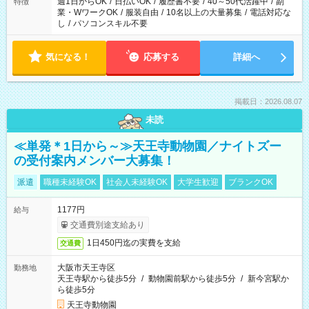
週1日からOK
/
日払いOK
/
履歴書不要
/
40～50代活躍中
/
副
特徴
業・WワークOK
/
服装自由
/
10名以上の大量募集
/
電話対応な
し
/
パソコンスキル不要
気になる！
応募する
詳細へ
掲載日：2026.08.07
未読
≪単発＊1日から～≫天王寺動物園／ナイトズー
の受付案内メンバー大募集！
派遣
職種未経験OK
社会人未経験OK
大学生歓迎
ブランクOK
1177円
給与
交通費別途支給あり
1日450円迄の実費を支給
交通費
大阪市天王寺区
勤務地
天王寺駅から徒歩5分
/
動物園前駅から徒歩5分
/
新今宮駅か
ら徒歩5分
天王寺動物園