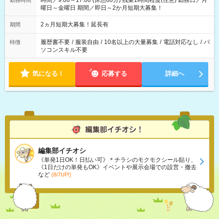
時間／9:00～17:00 (休憩60分) 残業1時間程度(任意) 勤務日／月
勤務時間
曜日～金曜日 期間／即日～2か月短期大募集！
2ヵ月短期大募集！延長有
期間
履歴書不要
/
服装自由
/
10名以上の大量募集
/
電話対応なし
/
パ
特徴
ソコンスキル不要
気になる！
応募する
詳細へ
編集部イチオシ
《単発1日OK！日払い可》＊チラシのモクモクシール貼り、
《1日だけの単発もOK》イベントや展示会場での設営・撤去
など
(8/7UP!)