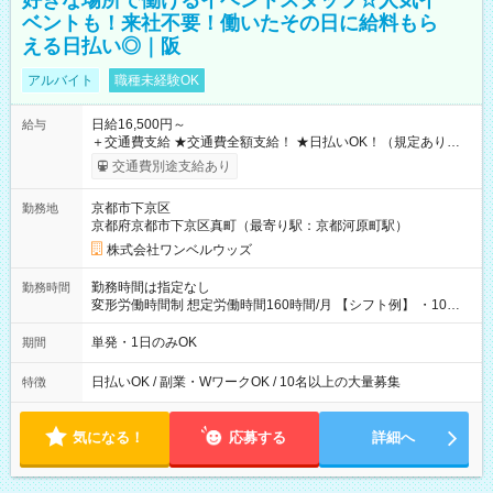
好きな場所で働けるイベントスタッフ☆人気イ
ベントも！来社不要！働いたその日に給料もら
える日払い◎｜阪
アルバイト
職種未経験OK
日給16,500円～
給与
＋交通費支給 ★交通費全額支給！ ★日払いOK！（規定あり） ┗
働いたその日に現金GET♪ お仕事後はコンビニATMから 日払
交通費別途支給あり
い分を引き落とせます！ 【試用期間】試用期間なし
京都市下京区
勤務地
京都府京都市下京区真町（最寄り駅：京都河原町駅）
株式会社ワンベルウッズ
勤務時間は指定なし
勤務時間
変形労働時間制 想定労働時間160時間/月 【シフト例】 ・10：
00～20：00
単発・1日のみOK
期間
日払いOK / 副業・WワークOK / 10名以上の大量募集
特徴
気になる！
応募する
詳細へ