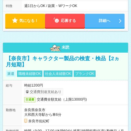
00～翌9：00（休憩時間3.5時間) 一日の実働時間：12.5時間 想
定労働時間：37.5時間/週 ＊曜日相談：可 ＊労働日数相談：可
週1日からOK / 副業・WワークOK
特徴
気になる！
応募する
詳細へ
未読
【奈良市】キャラクター製品の検査・検品【2ヵ
月短期】
派遣
職種未経験OK
社会人未経験OK
ブランクOK
時給1200円
給与
交通費別途支給あり
交通費全額支給（上限13000円)
交通費
奈良県奈良市
勤務地
大和西大寺駅から車6分
奈良市佐紀町