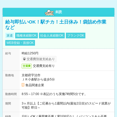
未読
給与即払いOK！駅チカ！土日休み！袋詰め作業
など
派遣
職種未経験OK
社会人未経験OK
ブランクOK
WEB登録・面接OK
時給1250円
給与
交通費別途支給あり
交通費支給有り
交通費
京都府宇治市
勤務地
ＪＲ小倉駅から徒歩5分
食品関連企業
8:55～17:00 ※表記のうち実働7時間5分です。
勤務時間
3ヶ月以上【ご応募から1週間以内(最短2日目)のスピード就業が
期間
可能】即日～
日払いOK
/
履歴書不要
/
電話対応なし
/
パソコンスキル不要
特徴