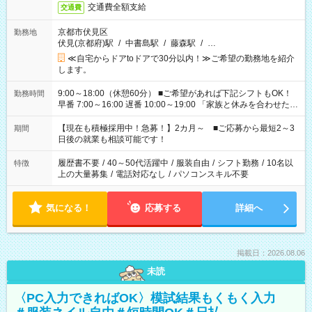
交通費全額支給
交通費
京都市伏見区
勤務地
伏見(京都府)駅
/
中書島駅
/
藤森駅
/
…
≪自宅からドアtoドアで30分以内！≫ご希望の勤務地を紹介
します。
9:00～18:00（休憩60分） ■ご希望があれば下記シフトもOK！
勤務時間
早番 7:00～16:00 遅番 10:00～19:00 「家族と休みを合わせた
い」 「余裕を持って夕飯の準備がしたい」 「できれば残業はし
たくない」 など、ご希望を教えてくださいね。 ※Wワーク希望
【現在も積極採用中！急募！】2カ月～ ■ご応募から最短2～3
期間
の方へ 今ご覧のお仕事で希望する勤務時間と、もう1つのお仕事
日後の就業も相談可能です！
の勤務時間。 合計で週40時間を超える場合は応募できません。
履歴書不要
/
40～50代活躍中
/
服装自由
/
シフト勤務
/
10名以
特徴
上の大量募集
/
電話対応なし
/
パソコンスキル不要
気になる！
応募する
詳細へ
掲載日：2026.08.06
未読
〈PC入力できればOK〉模試結果もくもく入力