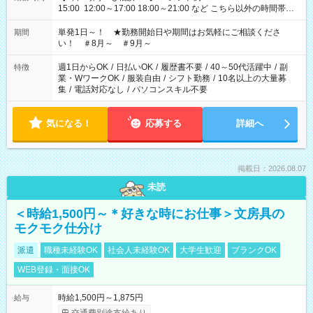
15:00 12:00～17:00 18:00～21:00 など こちら以外の時間帯も
お気軽にご相談ください！
単発1日～！ ★勤務開始日や期間はお気軽にご相談くださ
期間
い！ ＃8月～ ＃9月～
週1日からOK
/
日払いOK
/
履歴書不要
/
40～50代活躍中
/
副
特徴
業・WワークOK
/
服装自由
/
シフト勤務
/
10名以上の大量募
集
/
電話対応なし
/
パソコンスキル不要
気になる！
応募する
詳細へ
掲載日：2026.08.07
未読
＜時給1,500円～＊好きな時にお仕事＞文房具の
モクモク仕分け
派遣
職種未経験OK
社会人未経験OK
大学生歓迎
ブランクOK
WEB登録・面接OK
時給1,500円～1,875円
給与