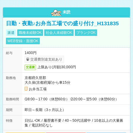
未読
日勤・夜勤♪お弁当工場での盛り付け_H131835
派遣
職種未経験OK
社会人未経験OK
ブランクOK
WEB登録・面接OK
1400円
給与
交通費別途支給あり
上限あり(月額)30,000円
交通費
京都府久世郡
勤務地
大久保(京都府)駅から車15分
お弁当工場
➀8:00～17:00（休憩60分） ➁20:00～翌5:00（休憩60分）
勤務時間
即日～長期（3ヶ月以上）
期間
日払いOK
/
履歴書不要
/
40～50代活躍中
/
10名以上の大量募
特徴
集
/
電話対応なし