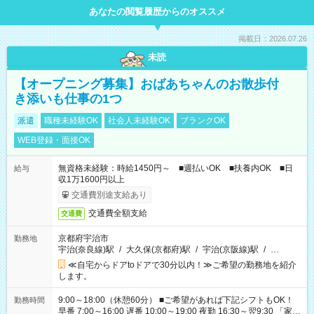
あなたの閲覧履歴からのオススメ
掲載日：2026.07.26
未読
【オープニング募集】おばあちゃんのお散歩付
き添いも仕事の1つ
派遣
職種未経験OK
社会人未経験OK
ブランクOK
WEB登録・面接OK
無資格未経験：時給1450円～ ■週払いOK ■扶養内OK ■日
給与
収1万1600円以上
交通費別途支給あり
交通費全額支給
交通費
京都府宇治市
勤務地
宇治(奈良線)駅
/
大久保(京都府)駅
/
宇治(京阪線)駅
/
…
≪自宅からドアtoドアで30分以内！≫ご希望の勤務地を紹介
します。
9:00～18:00（休憩60分） ■ご希望があれば下記シフトもOK！
勤務時間
早番 7:00～16:00 遅番 10:00～19:00 夜勤 16:30～翌9:30 「家族