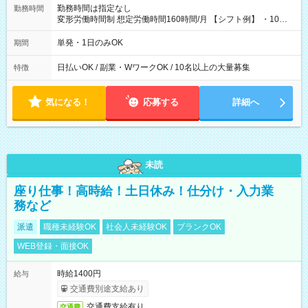
勤務時間は指定なし
勤務時間
変形労働時間制 想定労働時間160時間/月 【シフト例】 ・10：
00～20：00
単発・1日のみOK
期間
日払いOK / 副業・WワークOK / 10名以上の大量募集
特徴
気になる！
応募する
詳細へ
未読
座り仕事！高時給！土日休み！仕分け・入力業
務など
派遣
職種未経験OK
社会人未経験OK
ブランクOK
WEB登録・面接OK
時給1400円
給与
交通費別途支給あり
交通費支給有り
交通費