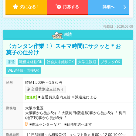
気になる！
応募する
詳細へ
掲載日：2026.08.08
未読
〈カンタン作業！〉スキマ時間にサクッと＊お
菓子の仕分け
派遣
職種未経験OK
社会人未経験OK
大学生歓迎
ブランクOK
WEB登録・面接OK
時給1,500円～1,875円
給与
交通費別途支給あり
■ 交通費規定内支給 ※派遣先による
交通費
大阪市北区
勤務地
大阪駅から徒歩5分
/
大阪梅田(阪急線)駅から徒歩5分
/
梅田
(地下鉄)駅から徒歩5分
/
…
■物流センターなど ■勤務地選べます
【1日3時間～も相談OK!】 ＜シフト例＞ 9:00～12:00 10:00～
勤務時間