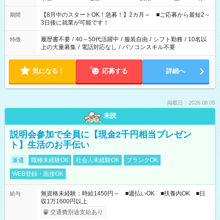
と休みを合わせたい」 「余裕を持って夕飯の準備がしたい」
「できれば残業はしたくない」 など、ご希望を教えてください
【8月中のスタートOK！急募！】2カ月～ ■ご応募から最短2～
期間
ね。 ※Wワーク希望の方へ 今ご覧のお仕事で希望する勤務時間
3日後に就業が可能です！
と、もう1つのお仕事の勤務時間。 合計で週40時間を超える場
合は応募できません。
履歴書不要
/
40～50代活躍中
/
服装自由
/
シフト勤務
/
10名以
特徴
上の大量募集
/
電話対応なし
/
パソコンスキル不要
気になる！
応募する
詳細へ
掲載日：2026.08.05
未読
説明会参加で全員に【現金2千円相当プレゼン
ト】生活のお手伝い
派遣
職種未経験OK
社会人未経験OK
ブランクOK
WEB登録・面接OK
無資格未経験：時給1450円～ ■週払いOK ■扶養内OK ■日
給与
収1万1600円以上
交通費別途支給あり