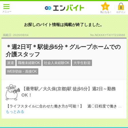
0
メニュー
気になる！
ログイン
お探しのバイト情報は掲載が終了しました。
掲載日 :2026
/
08
/
04
No.NCKKKYT-KYT219666
＊週2日可＊駅徒歩5分＊グループホームでの
介護スタッフ
派遣
職種未経験OK
社会人未経験OK
大学生歓迎
WEB登録・面接OK
【最寄駅／大久保(京都)駅 徒歩5分】週2日～勤務
OK！
【ライフスタイルに合わせた働き方が可能！】 週〇日程度で働き
...
もっとみる