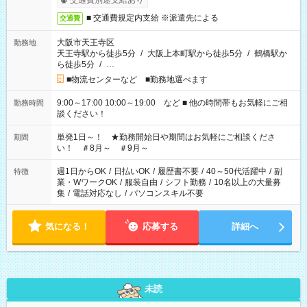
交通費別途支給あり
■ 交通費規定内支給 ※派遣先による
交通費
大阪市天王寺区
勤務地
天王寺駅から徒歩5分
/
大阪上本町駅から徒歩5分
/
鶴橋駅か
ら徒歩5分
/
…
■物流センターなど ■勤務地選べます
9:00～17:00 10:00～19:00 など ■ 他の時間帯もお気軽にご相
勤務時間
談ください！
単発1日～！ ★勤務開始日や期間はお気軽にご相談くださ
期間
い！ ＃8月～ ＃9月～
週1日からOK
/
日払いOK
/
履歴書不要
/
40～50代活躍中
/
副
特徴
業・WワークOK
/
服装自由
/
シフト勤務
/
10名以上の大量募
集
/
電話対応なし
/
パソコンスキル不要
気になる！
応募する
詳細へ
未読