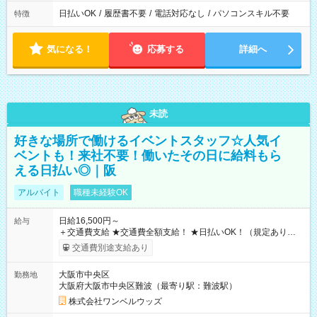
日払いOK
/
履歴書不要
/
電話対応なし
/
パソコンスキル不要
特徴
気になる！
応募する
詳細へ
未読
好きな場所で働けるイベントスタッフ☆人気イ
ベントも！来社不要！働いたその日に給料もら
える日払い◎｜阪
アルバイト
職種未経験OK
日給16,500円～
給与
＋交通費支給 ★交通費全額支給！ ★日払いOK！（規定あり） ┗
働いたその日に現金GET♪ お仕事後はコンビニATMから 日払
交通費別途支給あり
い分を引き落とせます！ 【試用期間】試用期間なし
大阪市中央区
勤務地
大阪府大阪市中央区難波（最寄り駅：難波駅）
株式会社ワンベルウッズ