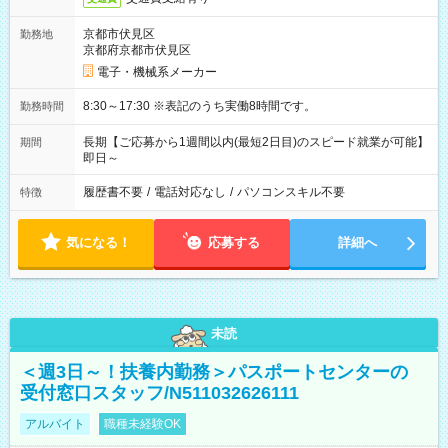
京都市伏見区
勤務地
京都府京都市伏見区
電子・機械系メーカー
8:30～17:30 ※表記のうち実働8時間です。
勤務時間
長期【ご応募から1週間以内(最短2日目)のスピード就業が可能】
期間
即日～
履歴書不要
/
電話対応なし
/
パソコンスキル不要
特徴
気になる！
応募する
詳細へ
未読
＜週3日～！扶養内勤務＞パスポートセンターの
受付窓口スタッフ/N511032626111
アルバイト
職種未経験OK