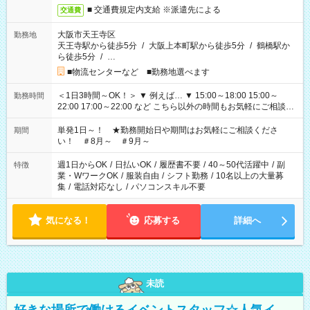
■ 交通費規定内支給 ※派遣先による
交通費
大阪市天王寺区
勤務地
天王寺駅から徒歩5分
/
大阪上本町駅から徒歩5分
/
鶴橋駅か
ら徒歩5分
/
…
■物流センターなど ■勤務地選べます
＜1日3時間～OK！＞ ▼ 例えば… ▼ 15:00～18:00 15:00～
勤務時間
22:00 17:00～22:00 など こちら以外の時間もお気軽にご相談く
ださい！
単発1日～！ ★勤務開始日や期間はお気軽にご相談くださ
期間
い！ ＃8月～ ＃9月～
週1日からOK
/
日払いOK
/
履歴書不要
/
40～50代活躍中
/
副
特徴
業・WワークOK
/
服装自由
/
シフト勤務
/
10名以上の大量募
集
/
電話対応なし
/
パソコンスキル不要
気になる！
応募する
詳細へ
未読