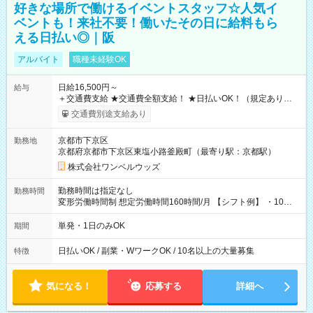
好きな場所で働けるイベントスタッフ☆人気イ
ベントも！来社不要！働いたその日に給料もら
える日払い◎｜阪
アルバイト
職種未経験OK
日給16,500円～
給与
＋交通費支給 ★交通費全額支給！ ★日払いOK！（規定あり） ┗
働いたその日に現金GET♪ お仕事後はコンビニATMから 日払
交通費別途支給あり
い分を引き落とせます！ 【試用期間】試用期間なし
京都市下京区
勤務地
京都府京都市下京区東塩小路釜殿町（最寄り駅：京都駅）
株式会社ワンベルウッズ
勤務時間は指定なし
勤務時間
変形労働時間制 想定労働時間160時間/月 【シフト例】 ・10：
00～20：00
単発・1日のみOK
期間
日払いOK / 副業・WワークOK / 10名以上の大量募集
特徴
気になる！
応募する
詳細へ