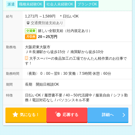
派遣
職種未経験OK
社会人未経験OK
ブランクOK
1,271円 ～1,589円 ＊日払いOK
給与
交通費別途支給あり
嬉しい全額支給（社内規定あり）
交通費
20～25万円
月収例
大阪府東大阪市
勤務地
ＪＲ長瀬駅から徒歩15分
/
南巽駅から徒歩10分
大手スーパーの食品加工の工場でかんたん軽作業のお仕事で
す！
〈夜勤〉 0：00～翌8：30 実働：7.5時間 休憩：60分
勤務時間
長期 開始日相談OK
期間
日払いOK
/
履歴書不要
/
40～50代活躍中
/
服装自由
/
シフト勤
特徴
務
/
電話対応なし
/
パソコンスキル不要
気になる！
応募する
詳細へ