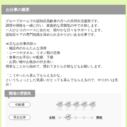
お仕事の概要
グループホームでの認知症高齢者の方への共同生活援助です。
調理や掃除を一緒に行い、家庭的な雰囲気の中で介助します。
一人ひとりのペースに合わせ、穏やかな日々をサポートします。
認知症ケアの専門知識を深められるやりがいある仕事です。
≪主なお仕事内容≫
・施設内のかんたんな清掃
・シーツやタオル、リネン類の交換
・食事のお手伝いや配膳、下膳
・お買い物やお散歩の付き添い
簡単なことから始めて、慣れてきたら介助などもお願いします。
「こうやったら喜んでもらえるかな」
というちょっとした気遣いがとっても喜んでもらえるので、やりがいは充
分！
職場の雰囲気
年齢層
20代
30
40
50
60
男女比率
女性
男性