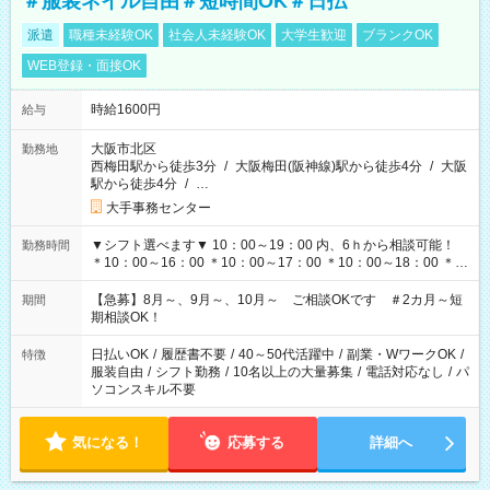
＃服装ネイル自由＃短時間OK＃日払
派遣
職種未経験OK
社会人未経験OK
大学生歓迎
ブランクOK
WEB登録・面接OK
時給1600円
給与
大阪市北区
勤務地
西梅田駅から徒歩3分
/
大阪梅田(阪神線)駅から徒歩4分
/
大阪
駅から徒歩4分
/
…
大手事務センター
▼シフト選べます▼ 10：00～19：00 内、6ｈから相談可能！
勤務時間
＊10：00～16：00 ＊10：00～17：00 ＊10：00～18：00 ＊
11：00～19：00 ＊12：00～19：00 ＊13：00～19：00
【急募】8月～、9月～、10月～ ご相談OKです ＃2カ月～短
期間
期相談OK！
日払いOK
/
履歴書不要
/
40～50代活躍中
/
副業・WワークOK
/
特徴
服装自由
/
シフト勤務
/
10名以上の大量募集
/
電話対応なし
/
パ
ソコンスキル不要
気になる！
応募する
詳細へ