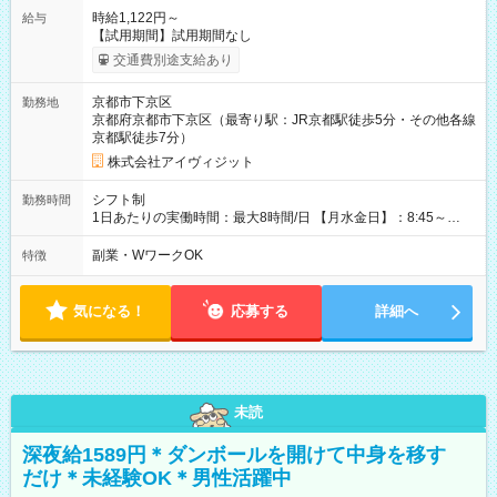
時給1,122円～
給与
【試用期間】試用期間なし
交通費別途支給あり
京都市下京区
勤務地
京都府京都市下京区（最寄り駅：JR京都駅徒歩5分・その他各線
京都駅徒歩7分）
株式会社アイヴィジット
シフト制
勤務時間
1日あたりの実働時間：最大8時間/日 【月水金日】：8:45～
16:30 【火木】：8:45～19:00 週3日～OK、シフト制 ※扶養内
勤務OK ※月1回～2回程度、日曜日出勤をお願いします。 ※時間
副業・WワークOK
特徴
内にて5時間～のシフト組み合わせ※固定シフトではございませ
ん。
気になる！
応募する
詳細へ
未読
深夜給1589円＊ダンボールを開けて中身を移す
だけ＊未経験OK＊男性活躍中