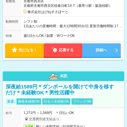
京都市西京区
勤務地
京都府京都市西京区桂春日町14-7（最寄り駅：阪急桂駅）
株式会社はぴねすさぽーと
シフト制
勤務時間
1日あたりの実働時間：最大12時間30分/日 変形労働時間制 17：
00～翌9：00（休憩時間3.5時間) 一日の実働時間：12.5時間 想
定労働時間：37.5時間/週 ＊曜日相談：可 ＊労働日数相談：可
週1日からOK / 副業・WワークOK
特徴
気になる！
応募する
詳細へ
未読
深夜給1589円＊ダンボールを開けて中身を移す
だけ＊未経験OK＊男性活躍中
派遣
職種未経験OK
社会人未経験OK
ブランクOK
1,271円 ～1,589円 ＊日払いOK
給与
交通費別途支給あり
嬉しい全額支給（社内規定あり）
交通費