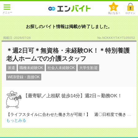
0
メニュー
気になる！
ログイン
お探しのバイト情報は掲載が終了しました。
掲載日 :2026
/
07
/
26
No.NCKKKYT-KYT105052
＊週2日可＊無資格・未経験OK！＊特別養護
老人ホームでの介護スタッフ
派遣
職種未経験OK
社会人未経験OK
大学生歓迎
WEB登録・面接OK
【最寄駅／上桂駅 徒歩14分】週2日～勤務OK！
【ライフスタイルに合わせた働き方が可能！】 週〇日程度で働き
...
もっとみる