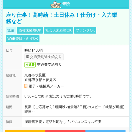
未読
座り仕事！高時給！土日休み！仕分け・入力業
務など
派遣
職種未経験OK
社会人未経験OK
ブランクOK
WEB登録・面接OK
時給1400円
給与
交通費別途支給あり
交通費支給有り
交通費
京都市伏見区
勤務地
京都府京都市伏見区
電子・機械系メーカー
8:30～17:30 ※表記のうち実働8時間です。
勤務時間
長期【ご応募から1週間以内(最短2日目)のスピード就業が可能】
期間
即日～
履歴書不要
/
電話対応なし
/
パソコンスキル不要
特徴