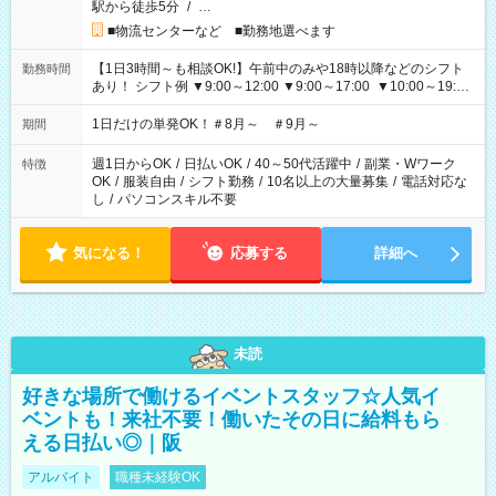
駅から徒歩5分
/
…
■物流センターなど ■勤務地選べます
【1日3時間～も相談OK!】午前中のみや18時以降などのシフト
勤務時間
あり！ シフト例 ▼9:00～12:00 ▼9:00～17:00 ▼10:00～19:00
▼18:00～21:00
1日だけの単発OK！＃8月～ ＃9月～
期間
週1日からOK
/
日払いOK
/
40～50代活躍中
/
副業・Wワーク
特徴
OK
/
服装自由
/
シフト勤務
/
10名以上の大量募集
/
電話対応な
し
/
パソコンスキル不要
気になる！
応募する
詳細へ
未読
好きな場所で働けるイベントスタッフ☆人気イ
ベントも！来社不要！働いたその日に給料もら
える日払い◎｜阪
アルバイト
職種未経験OK