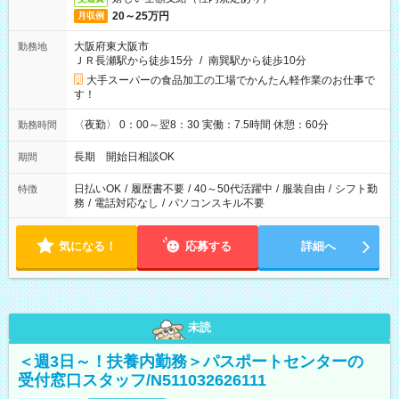
20～25万円
月収例
大阪府東大阪市
勤務地
ＪＲ長瀬駅から徒歩15分
/
南巽駅から徒歩10分
大手スーパーの食品加工の工場でかんたん軽作業のお仕事で
す！
〈夜勤〉 0：00～翌8：30 実働：7.5時間 休憩：60分
勤務時間
長期 開始日相談OK
期間
日払いOK
/
履歴書不要
/
40～50代活躍中
/
服装自由
/
シフト勤
特徴
務
/
電話対応なし
/
パソコンスキル不要
気になる！
応募する
詳細へ
未読
＜週3日～！扶養内勤務＞パスポートセンターの
受付窓口スタッフ/N511032626111