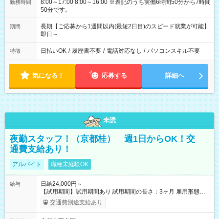
8:00～17:00 8:00～16:00 ※表記のうち実働6時間50分から7時間
勤務時間
50分です。
長期【ご応募から1週間以内(最短2日目)のスピード就業が可能】
期間
即日～
日払いOK
/
履歴書不要
/
電話対応なし
/
パソコンスキル不要
特徴
気になる！
応募する
詳細へ
未読
夜勤スタッフ！（京都桂） 週1日からOK！交
通費支給あり！
アルバイト
職種未経験OK
日給24,000円～
給与
【試用期間】試用期間あり 試用期間の長さ：3ヶ月 雇用形態、
給与は本採用時と同じです。
交通費別途支給あり