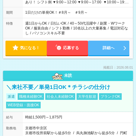
あり！ シフト例 ▼9:00～12:00 ▼9:00～17:00 ▼10:00～19:00
▼18:00～21:00
1日だけの単発OK！＃8月～ ＃9月～
期間
週1日からOK
/
日払いOK
/
40～50代活躍中
/
副業・Wワーク
特徴
OK
/
服装自由
/
シフト勤務
/
10名以上の大量募集
/
電話対応な
し
/
パソコンスキル不要
気になる！
応募する
詳細へ
掲載日：2026.08.01
未読
＼来社不要／単発1日OK＊チラシの仕分け
派遣
職種未経験OK
社会人未経験OK
大学生歓迎
ブランクOK
WEB登録・面接OK
時給1,500円～1,875円
給与
京都市中京区
勤務地
京都市役所前駅から徒歩5分
/
烏丸御池駅から徒歩5分
/
円町