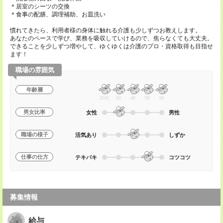
＊居室のシーツの交換
＊食事の配膳、調理補助、お皿洗い
慣れてきたら、利用者様の身体に触れる介護も少しずつお教えします。
あなたのペースで学び、業務を吸収していけるので、焦らなくても大丈夫。
できることを少しずつ増やして、ゆくゆくは介護のプロ・資格取得も目指せ
ます！
職場の雰囲気
年齢層
20代
30
40
50
60
男女比率
女性
男性
職場の様子
活気あり
しずか
仕事の仕方
テキパキ
コツコツ
募集情報
給与