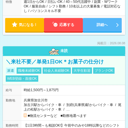
週1日からOK
/
日払いOK
/
40～50代活躍中
/
副業・Wワーク
特徴
OK
/
服装自由
/
シフト勤務
/
10名以上の大量募集
/
電話対応な
し
/
パソコンスキル不要
気になる！
応募する
詳細へ
掲載日：2026.08.08
未読
＼来社不要／単発1日OK＊お菓子の仕分け
派遣
職種未経験OK
社会人未経験OK
大学生歓迎
ブランクOK
WEB登録・面接OK
時給1,500円～1,875円
給与
兵庫県加古川市
勤務地
加古川駅からバイク・車
/
別府(兵庫県)駅からバイク・車
/
尾
上の松駅からバイク・車
/
…
■物流センターなど ■勤務地選べます
【1日3時間～も相談OK!】午前中のみや18時以降などのシフト
勤務時間