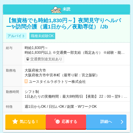
未読
【無資格でも時給1,830円～】夜間見守りヘルパ
ー✨訪問介護（週1日から／夜勤専従） /Jb
アルバイト
職種未経験OK
時給1,830円～
給与
時給1,830円以上 ※交通費一部支給（既定あり） ※経験・能力を
考慮して決定します 【収入例】 週1回勤務の場合：1,830円×8時
交通費別途支給あり
間×4回=5万8,560円 週3回勤務の場合：1,830円×8時間×12回
=17万5,680円 【試用期間】試用期間あり 試用期間の長さ：2ヶ
大阪府枚方市
勤務地
月 ※ 雇用形態と給与に、本採用時と異なる部分があります。 雇
大阪府枚方市中宮本町（最寄り駅：宮之阪駅）
用形態：本採用時と同じです。 給与：時給 1,610円以上
ユースタイルラボラトリー株式会社
シフト制
勤務時間
1日あたりの実働時間：最大8時間/日 【夜勤】 22：00～翌9：
00 ※週1日～OK ／ 夜勤専従 ＊＊ 勤務時間例 ＊＊ ■22時か
ら翌7時 ■23時から翌8時 ■24時から翌9時 など ※上記の時間
週1日からOK / 日払いOK / 副業・WワークOK
特徴
内で8時間勤務（休憩1時間）ご利用者様により、時間は異なり
ます。 ※曜日固定（毎週同じ曜日での勤務となります）
気になる！
応募する
詳細へ