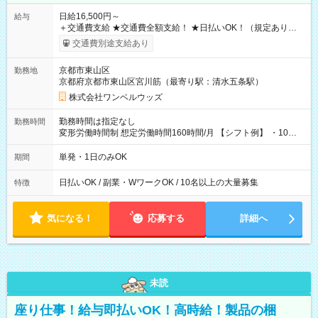
日給16,500円～
給与
＋交通費支給 ★交通費全額支給！ ★日払いOK！（規定あり） ┗
働いたその日に現金GET♪ お仕事後はコンビニATMから 日払
交通費別途支給あり
い分を引き落とせます！ 【試用期間】試用期間なし
京都市東山区
勤務地
京都府京都市東山区宮川筋（最寄り駅：清水五条駅）
株式会社ワンベルウッズ
勤務時間は指定なし
勤務時間
変形労働時間制 想定労働時間160時間/月 【シフト例】 ・10：
00～20：00
単発・1日のみOK
期間
日払いOK / 副業・WワークOK / 10名以上の大量募集
特徴
気になる！
応募する
詳細へ
未読
座り仕事！給与即払いOK！高時給！製品の梱