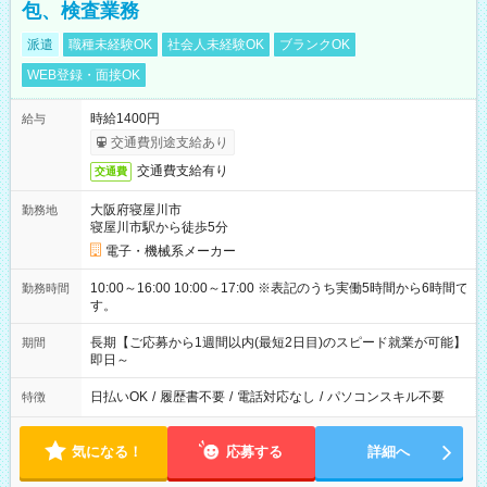
包、検査業務
派遣
職種未経験OK
社会人未経験OK
ブランクOK
WEB登録・面接OK
時給1400円
給与
交通費別途支給あり
交通費支給有り
交通費
大阪府寝屋川市
勤務地
寝屋川市駅から徒歩5分
電子・機械系メーカー
10:00～16:00 10:00～17:00 ※表記のうち実働5時間から6時間で
勤務時間
す。
長期【ご応募から1週間以内(最短2日目)のスピード就業が可能】
期間
即日～
日払いOK
/
履歴書不要
/
電話対応なし
/
パソコンスキル不要
特徴
気になる！
応募する
詳細へ