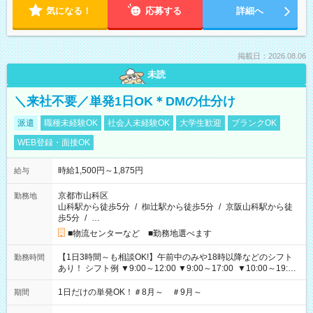
気になる！
応募する
詳細へ
掲載日：2026.08.06
未読
＼来社不要／単発1日OK＊DMの仕分け
派遣
職種未経験OK
社会人未経験OK
大学生歓迎
ブランクOK
WEB登録・面接OK
時給1,500円～1,875円
給与
京都市山科区
勤務地
山科駅から徒歩5分
/
椥辻駅から徒歩5分
/
京阪山科駅から徒
歩5分
/
…
■物流センターなど ■勤務地選べます
【1日3時間～も相談OK!】午前中のみや18時以降などのシフト
勤務時間
あり！ シフト例 ▼9:00～12:00 ▼9:00～17:00 ▼10:00～19:00
▼18:00～21:00
1日だけの単発OK！＃8月～ ＃9月～
期間