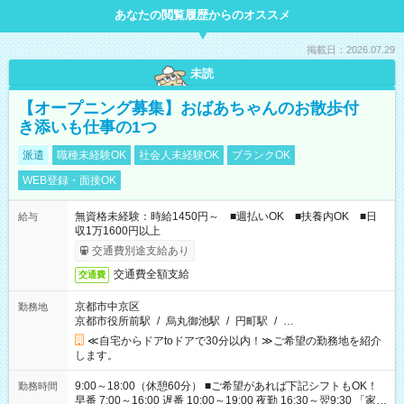
あなたの閲覧履歴からのオススメ
掲載日：2026.07.29
未読
【オープニング募集】おばあちゃんのお散歩付
き添いも仕事の1つ
派遣
職種未経験OK
社会人未経験OK
ブランクOK
WEB登録・面接OK
無資格未経験：時給1450円～ ■週払いOK ■扶養内OK ■日
給与
収1万1600円以上
交通費別途支給あり
交通費全額支給
交通費
京都市中京区
勤務地
京都市役所前駅
/
烏丸御池駅
/
円町駅
/
…
≪自宅からドアtoドアで30分以内！≫ご希望の勤務地を紹介
します。
9:00～18:00（休憩60分） ■ご希望があれば下記シフトもOK！
勤務時間
早番 7:00～16:00 遅番 10:00～19:00 夜勤 16:30～翌9:30 「家族