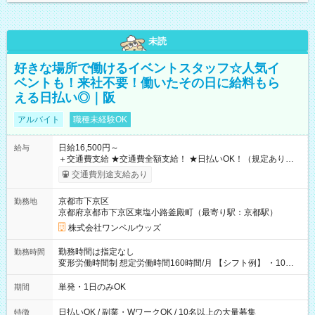
未読
好きな場所で働けるイベントスタッフ☆人気イ
ベントも！来社不要！働いたその日に給料もら
える日払い◎｜阪
アルバイト
職種未経験OK
日給16,500円～
給与
＋交通費支給 ★交通費全額支給！ ★日払いOK！（規定あり） ┗
働いたその日に現金GET♪ お仕事後はコンビニATMから 日払
交通費別途支給あり
い分を引き落とせます！ 【試用期間】試用期間なし
京都市下京区
勤務地
京都府京都市下京区東塩小路釜殿町（最寄り駅：京都駅）
株式会社ワンベルウッズ
勤務時間は指定なし
勤務時間
変形労働時間制 想定労働時間160時間/月 【シフト例】 ・10：
00～20：00
単発・1日のみOK
期間
日払いOK / 副業・WワークOK / 10名以上の大量募集
特徴