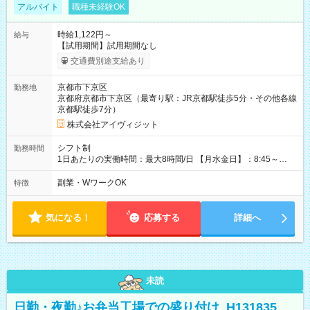
アルバイト
職種未経験OK
時給1,122円～
給与
【試用期間】試用期間なし
交通費別途支給あり
京都市下京区
勤務地
京都府京都市下京区（最寄り駅：JR京都駅徒歩5分・その他各線
京都駅徒歩7分）
株式会社アイヴィジット
シフト制
勤務時間
1日あたりの実働時間：最大8時間/日 【月水金日】：8:45～
16:30 【火木】：8:45～19:00 週3日～OK、シフト制 ※扶養内
勤務OK ※月1回～2回程度、日曜日出勤をお願いします。 ※時間
副業・WワークOK
特徴
内にて5時間～のシフト組み合わせ※固定シフトではございませ
ん。
気になる！
応募する
詳細へ
未読
日勤・夜勤♪お弁当工場での盛り付け_H131835