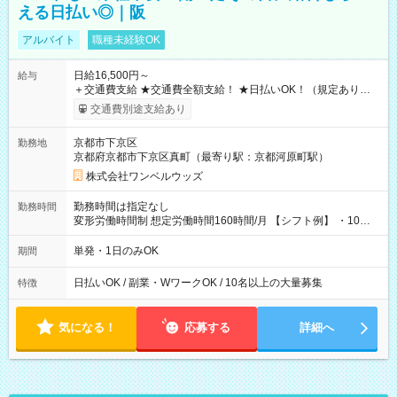
える日払い◎｜阪
アルバイト
職種未経験OK
日給16,500円～
給与
＋交通費支給 ★交通費全額支給！ ★日払いOK！（規定あり） ┗
働いたその日に現金GET♪ お仕事後はコンビニATMから 日払
交通費別途支給あり
い分を引き落とせます！ 【試用期間】試用期間なし
京都市下京区
勤務地
京都府京都市下京区真町（最寄り駅：京都河原町駅）
株式会社ワンベルウッズ
勤務時間は指定なし
勤務時間
変形労働時間制 想定労働時間160時間/月 【シフト例】 ・10：
00～20：00
単発・1日のみOK
期間
日払いOK / 副業・WワークOK / 10名以上の大量募集
特徴
気になる！
応募する
詳細へ