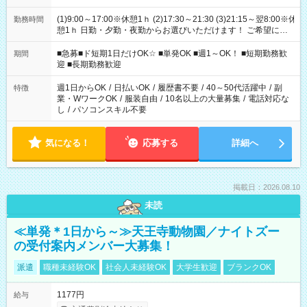
(1)9:00～17:00※休憩1ｈ (2)17:30～21:30 (3)21:15～翌8:00※休
勤務時間
憩1ｈ 日勤・夕勤・夜勤からお選びいただけます！ ご希望に合
わせて働けるお仕事です(*^^*) 【その他選べる勤務時間】 8-17
時/9-17時/9-18時/10-18時/11-21時/18-22時/20-翌4時/21-翌5
■急募■ド短期1日だけOK☆ ■単発OK ■週1～OK！ ■短期勤務歓
期間
時/22-翌6時/0-翌8時 ご自身のご都合で選んで頂ける完全自由シ
迎 ■長期勤務歓迎
フト！
週1日からOK
/
日払いOK
/
履歴書不要
/
40～50代活躍中
/
副
特徴
業・WワークOK
/
服装自由
/
10名以上の大量募集
/
電話対応な
し
/
パソコンスキル不要
気になる！
応募する
詳細へ
掲載日：2026.08.10
未読
≪単発＊1日から～≫天王寺動物園／ナイトズー
の受付案内メンバー大募集！
派遣
職種未経験OK
社会人未経験OK
大学生歓迎
ブランクOK
1177円
給与