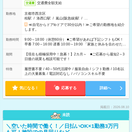
交通費全額支給
交通費
京都市西京区
勤務地
桂駅
/
洛西口駅
/
嵐山(阪急線)駅
/
…
≪自宅からドアtoドアで30分以内！≫ご希望の勤務地を紹介
します。
9:00～18:00（休憩60分） ■ご希望があれば下記シフトもOK！
勤務時間
早番 7:00～16:00 遅番 10:00～19:00 「家族と休みを合わせた
い」 「余裕を持って夕飯の準備がしたい」 「できれば残業はし
たくない」 など、ご希望を教えてくださいね。 ※Wワーク希望
【現在も積極採用中！急募！】2カ月～ ■ご応募から最短2～3
期間
の方へ 今ご覧のお仕事で希望する勤務時間と、もう1つのお仕事
日後の就業も相談可能です！
の勤務時間。 合計で週40時間を超える場合は応募できません。
履歴書不要
/
40～50代活躍中
/
服装自由
/
シフト勤務
/
10名以
特徴
上の大量募集
/
電話対応なし
/
パソコンスキル不要
気になる！
応募する
詳細へ
掲載日：2026.08.10
未読
＼空いた時間で働く！／日払いOK×1勤務3万円