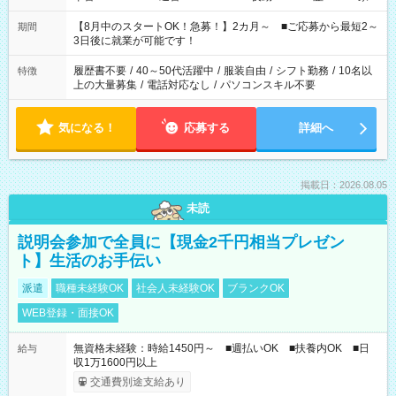
と休みを合わせたい」 「余裕を持って夕飯の準備がしたい」
「できれば残業はしたくない」 など、ご希望を教えてください
【8月中のスタートOK！急募！】2カ月～ ■ご応募から最短2～
期間
ね。 ※Wワーク希望の方へ 今ご覧のお仕事で希望する勤務時間
3日後に就業が可能です！
と、もう1つのお仕事の勤務時間。 合計で週40時間を超える場
合は応募できません。
履歴書不要
/
40～50代活躍中
/
服装自由
/
シフト勤務
/
10名以
特徴
上の大量募集
/
電話対応なし
/
パソコンスキル不要
気になる！
応募する
詳細へ
掲載日：2026.08.05
未読
説明会参加で全員に【現金2千円相当プレゼン
ト】生活のお手伝い
派遣
職種未経験OK
社会人未経験OK
ブランクOK
WEB登録・面接OK
無資格未経験：時給1450円～ ■週払いOK ■扶養内OK ■日
給与
収1万1600円以上
交通費別途支給あり