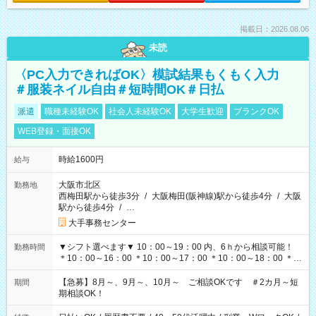
掲載日：2026.08.06
未読
〈PC入力できればOK〉模試結果もくもく入力
＃服装ネイル自由＃短時間OK＃日払
派遣
職種未経験OK
社会人未経験OK
大学生歓迎
ブランクOK
WEB登録・面接OK
時給1600円
給与
大阪市北区
勤務地
西梅田駅から徒歩3分
/
大阪梅田(阪神線)駅から徒歩4分
/
大阪
駅から徒歩4分
/
…
大手事務センター
▼シフト選べます▼ 10：00～19：00 内、6ｈから相談可能！
勤務時間
＊10：00～16：00 ＊10：00～17：00 ＊10：00～18：00 ＊
11：00～19：00 ＊12：00～19：00 ＊13：00～19：00
【急募】8月～、9月～、10月～ ご相談OKです ＃2カ月～短
期間
期相談OK！