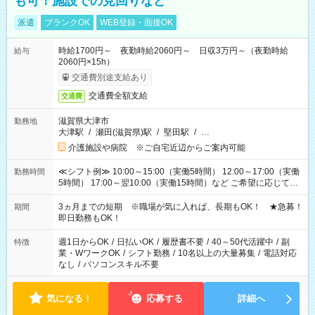
も可！施設での見回りなど
派遣
ブランクOK
WEB登録・面接OK
時給1700円～ 夜勤時給2060円～ 日収3万円～（夜勤時給
給与
2060円×15h）
交通費別途支給あり
交通費全額支給
交通費
滋賀県大津市
勤務地
大津駅
/
瀬田(滋賀県)駅
/
堅田駅
/
…
介護施設や病院 ※ご自宅近辺からご案内可能
≪シフト例≫ 10:00～15:00（実働5時間） 12:00～17:00（実働
勤務時間
5時間） 17:00～翌10:00（実働15時間）など ご希望に応じて、
働く時間は調整できます！ お気軽に担当へ相談ください！
3ヵ月までの短期 ※職場が気に入れば、長期もOK！ ★急募！
期間
即日勤務もOK！
週1日からOK
/
日払いOK
/
履歴書不要
/
40～50代活躍中
/
副
特徴
業・WワークOK
/
シフト勤務
/
10名以上の大量募集
/
電話対応
なし
/
パソコンスキル不要
気になる！
応募する
詳細へ