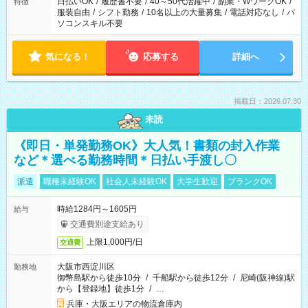
日払いOK
/
履歴書不要
/
40～50代活躍中
/
副業・WワークOK
/
特徴
服装自由
/
シフト勤務
/
10名以上の大量募集
/
電話対応なし
/
パ
ソコンスキル不要
気になる！
応募する
詳細へ
掲載日：2026.07.30
未読
《即日・単発勤務OK》大人気！書類の封入作業
など＊選べる勤務時間＊日払い手渡し〇
派遣
職種未経験OK
社会人未経験OK
大学生歓迎
ブランクOK
時給1284円～1605円
給与
交通費別途支給あり
上限1,000円/日
交通費
大阪市西淀川区
勤務地
御幣島駅から徒歩10分
/
千船駅から徒歩12分
/
尼崎(阪神線)駅
から【登録地】徒歩1分
/
…
兵庫・大阪エリアの物流倉庫内