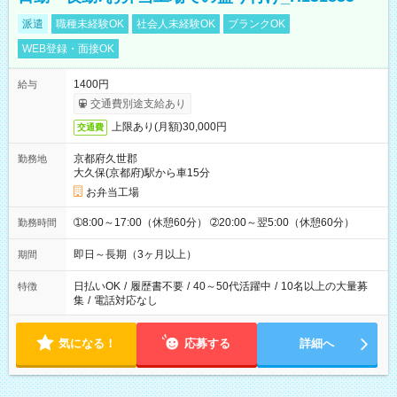
派遣
職種未経験OK
社会人未経験OK
ブランクOK
WEB登録・面接OK
1400円
給与
交通費別途支給あり
上限あり(月額)30,000円
交通費
京都府久世郡
勤務地
大久保(京都府)駅から車15分
お弁当工場
➀8:00～17:00（休憩60分） ➁20:00～翌5:00（休憩60分）
勤務時間
即日～長期（3ヶ月以上）
期間
日払いOK
/
履歴書不要
/
40～50代活躍中
/
10名以上の大量募
特徴
集
/
電話対応なし
気になる！
応募する
詳細へ