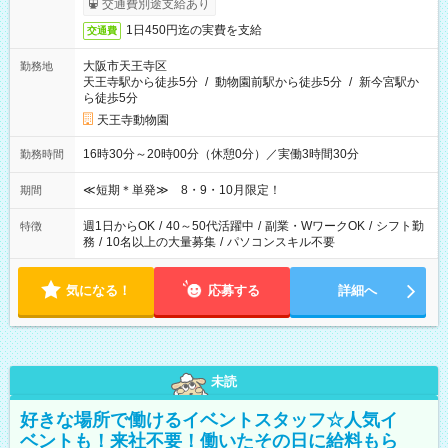
交通費別途支給あり
1日450円迄の実費を支給
交通費
大阪市天王寺区
勤務地
天王寺駅から徒歩5分
/
動物園前駅から徒歩5分
/
新今宮駅か
ら徒歩5分
天王寺動物園
16時30分～20時00分（休憩0分）／実働3時間30分
勤務時間
≪短期＊単発≫ 8・9・10月限定！
期間
週1日からOK
/
40～50代活躍中
/
副業・WワークOK
/
シフト勤
特徴
務
/
10名以上の大量募集
/
パソコンスキル不要
気になる！
応募する
詳細へ
未読
好きな場所で働けるイベントスタッフ☆人気イ
ベントも！来社不要！働いたその日に給料もら