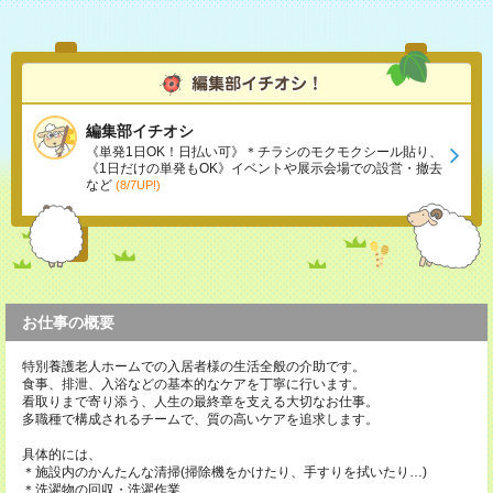
編集部イチオシ
《単発1日OK！日払い可》＊チラシのモクモクシール貼り、
《1日だけの単発もOK》イベントや展示会場での設営・撤去
など
(8/7UP!)
お仕事の概要
特別養護老人ホームでの入居者様の生活全般の介助です。
食事、排泄、入浴などの基本的なケアを丁寧に行います。
看取りまで寄り添う、人生の最終章を支える大切なお仕事。
多職種で構成されるチームで、質の高いケアを追求します。
具体的には、
＊施設内のかんたんな清掃(掃除機をかけたり、手すりを拭いたり…)
＊洗濯物の回収・洗濯作業