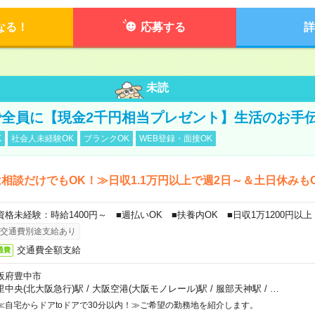
なる！
応募する
詳
未読
全員に【現金2千円相当プレゼント】生活のお手
K
社会人未経験OK
ブランクOK
WEB登録・面接OK
相談だけでもOK！≫日収1.1万円以上で週2日～＆土日休みも
資格未経験：時給1400円～ ■週払いOK ■扶養内OK ■日収1万1200円以上
交通費別途支給あり
交通費全額支給
通費
阪府豊中市
里中央(北大阪急行)駅
/
大阪空港(大阪モノレール)駅
/
服部天神駅
/
…
≪自宅からドアtoドアで30分以内！≫ご希望の勤務地を紹介します。