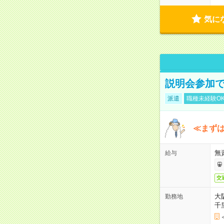
気に
説明会参加で
派遣
職種未経験O
≪まずは
無
給与
交
大
勤務地
千