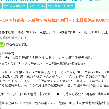
K
社会人未経験OK
ブランクOK
WEB登録・面接OK
～OK≫無資格・未経験でも時給1400円～！土日祝休みもOK
資格未経験：時給1400円～ ■週払いOK ■扶養内OK ■日収1万1200円以上
交通費別途支給あり
交通費全額支給
通費
阪府豊中市
里中央(北大阪急行)駅
/
大阪空港(大阪モノレール)駅
/
服部天神駅
/
…
≪自宅からドアtoドアで30分以内！≫ご希望の勤務地を紹介します。
00～18:00（休憩60分） ■ご希望があれば下記シフトもOK！ 早番 7:00～16:00 遅
勤 16:30～翌9:30 「家族と休みを合わせたい」 「余裕を持って夕飯の準備
業はしたくない」 など、ご希望を教えてくださいね。 ※Wワーク希望の方へ
する勤務時間と、もう1つのお仕事の勤務時間。 合計で週40時間を超える場
8月中のスタートOK！急募！】2カ月～ ■ご応募から最短2～3日後に就業が
歴書不要
/
40～50代活躍中
/
服装自由
/
シフト勤務
/
10名以上の大量募集
/
電話対応
要