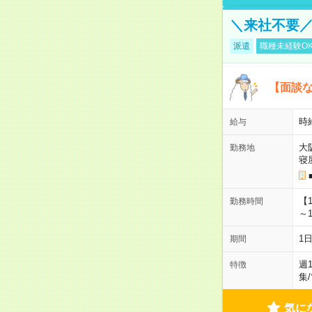
＼来社不要／
派遣
職種未経験O
【面談な
時給
給与
大
勤務地
寝
【
勤務時間
～1
1
期間
週
特徴
集
/
気に