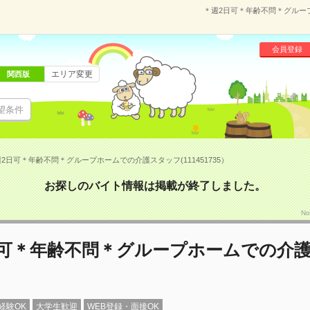
＊週2日可＊年齢不問＊グループ
会員登録
エリア変更
関西版
望条件
2日可＊年齢不問＊グループホームでの介護スタッフ(111451735）
お探しのバイト情報は掲載が終了しました。
No
日可＊年齢不問＊グループホームでの介
経験OK
大学生歓迎
WEB登録・面接OK