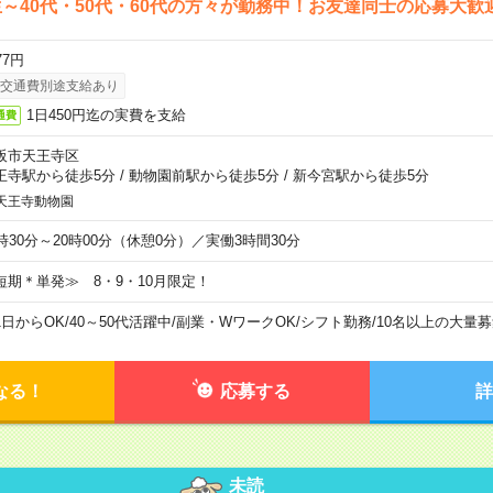
～40代・50代・60代の方々が勤務中！お友達同士の応募大歓
77円
交通費別途支給あり
1日450円迄の実費を支給
通費
阪市天王寺区
王寺駅から徒歩5分
/
動物園前駅から徒歩5分
/
新今宮駅から徒歩5分
天王寺動物園
6時30分～20時00分（休憩0分）／実働3時間30分
短期＊単発≫ 8・9・10月限定！
1日からOK
/
40～50代活躍中
/
副業・WワークOK
/
シフト勤務
/
10名以上の大量募
なる！
応募する
詳
未読