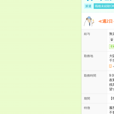
派遣
職種未経験O
≪週2日
無
給与
交
大
勤務地
千
9:
勤務時間
夜
残
望
【
期間
履
特徴
不