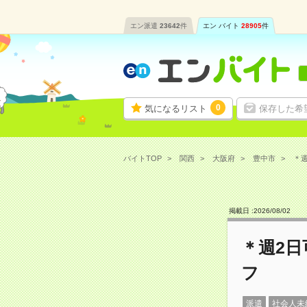
エン派遣
23642
件
エン バイト
28905
件
0
気になるリスト
保存した希
バイトTOP
関西
大阪府
豊中市
＊週
掲載日 :
2026
/
08
/
02
＊週2
フ
派遣
社会人未