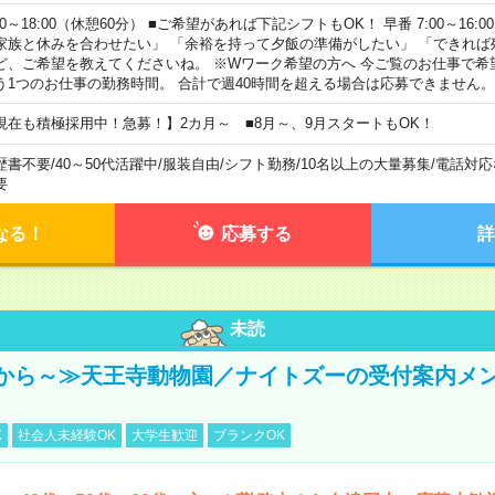
00～18:00（休憩60分） ■ご希望があれば下記シフトもOK！ 早番 7:00～16:00 遅
家族と休みを合わせたい」 「余裕を持って夕飯の準備がしたい」 「できれば
ど、ご希望を教えてくださいね。 ※Wワーク希望の方へ 今ご覧のお仕事で希
う1つのお仕事の勤務時間。 合計で週40時間を超える場合は応募できません。
現在も積極採用中！急募！】2カ月～ ■8月～、9月スタートもOK！
歴書不要
/
40～50代活躍中
/
服装自由
/
シフト勤務
/
10名以上の大量募集
/
電話対応
要
なる！
応募する
詳
未読
から～≫天王寺動物園／ナイトズーの受付案内メ
K
社会人未経験OK
大学生歓迎
ブランクOK