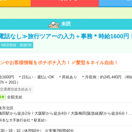
未読
電話なし≫旅行ツアーの入力＋事務＊時給1600円
WEB登録・面接OK
ンやお客様情報をポチポチ入力！ ✅髪型＆ネイル自由！
給1600円 ＊日払い・週払いOK ＊昇給あり ＊月収例：約245,440円 （時給1,
67h × 20日）
交通費別途支給あり
全額支給
通費
阪市北区
梅田駅から徒歩2分
/
大阪駅から徒歩4分
/
大阪梅田(阪急線)駅から徒歩6分
/
有名な大手旅行会社＊駅直結✨
：30～18：10（休憩60分） ※実働7時間40分