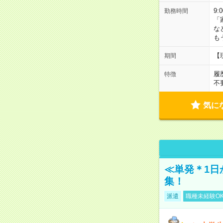
9:
勤務時間
「
な
も
【
期間
履
特徴
不
気に
≪単発＊1日
集！
派遣
職種未経験O