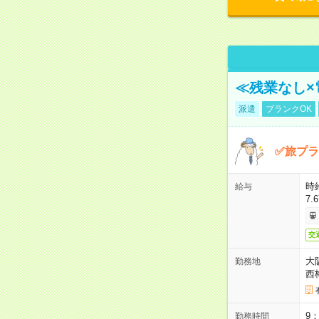
≪残業なし×
派遣
ブランクOK
✅旅プラ
時
給与
7.
交
大
勤務地
西
9
勤務時間