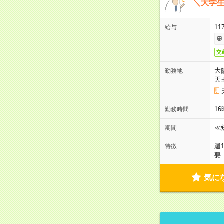
＼大学生
11
給与
交
大
勤務地
天
1
勤務時間
≪
期間
週
特徴
要
気に