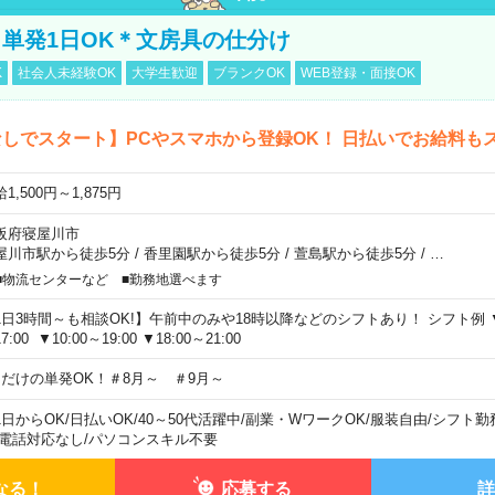
単発1日OK＊文房具の仕分け
K
社会人未経験OK
大学生歓迎
ブランクOK
WEB登録・面接OK
しでスタート】PCやスマホから登録OK！ 日払いでお給料も
1,500円～1,875円
阪府寝屋川市
屋川市駅から徒歩5分
/
香里園駅から徒歩5分
/
萱島駅から徒歩5分
/
…
■物流センターなど ■勤務地選べます
1日3時間～も相談OK!】午前中のみや18時以降などのシフトあり！ シフト例 ▼9:00
7:00 ▼10:00～19:00 ▼18:00～21:00
日だけの単発OK！＃8月～ ＃9月～
1日からOK
/
日払いOK
/
40～50代活躍中
/
副業・WワークOK
/
服装自由
/
シフト勤
電話対応なし
/
パソコンスキル不要
なる！
応募する
詳