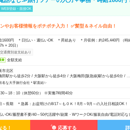
WEB登録・面接OK
ンやお客様情報をポチポチ入力！ ✅髪型＆ネイル自由！
給1600円 ＊日払い・週払いOK ＊昇給あり ＊月収例：約245,440円 （時給1,
67h × 20日）
交通費別途支給あり
全額支給
通費
阪市北区
梅田駅から徒歩2分
/
大阪駅から徒歩4分
/
大阪梅田(阪急線)駅から徒歩6分
/
有名な大手旅行会社＊駅直結✨
：30～18：10（休憩60分） ※実働7時間40分
日～長期 ＊急募：お盆明けの8/17～もＯＫ！8月～9月～の入社日相談OK！
払いOK
/
履歴書不要
/
40～50代活躍中
/
副業・WワークOK
/
服装自由
/
電話対応な
なる！
応募する
詳