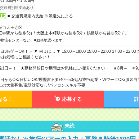
1,500円～1,875円
交通費別途支給あり
■ 交通費規定内支給 ※派遣先による
通費
阪市天王寺区
王寺駅から徒歩5分
/
大阪上本町駅から徒歩5分
/
鶴橋駅から徒歩5分
/
…
■物流センターなど ■勤務地選べます
日3時間～OK！＞ ▼ 例えば… ▼ 15:00～18:00 15:00～22:00 17:00～22
もお気軽にご相談ください！
発1日～！ ★勤務開始日や期間はお気軽にご相談ください！ ＃8月～ ＃9
1日からOK
/
日払いOK
/
履歴書不要
/
40～50代活躍中
/
副業・WワークOK
/
服装自
上の大量募集
/
電話対応なし
/
パソコンスキル不要
なる！
応募する
詳
未読
電話なし≫旅行ツアーの入力＋事務＊時給1600円