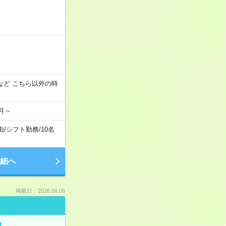
:00 など こちら以外の時
月～
由
/
シフト勤務
/
10名
細へ
掲載日：2026.08.06
！