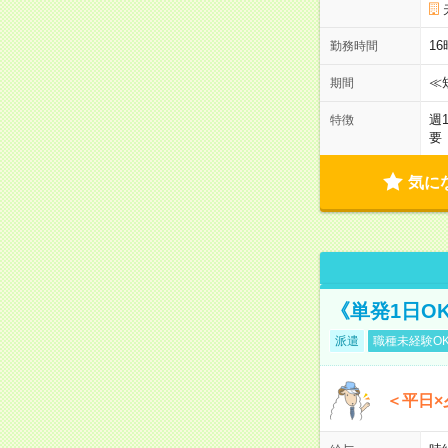
1
勤務時間
≪
期間
週
特徴
要
気に
《単発1日O
派遣
職種未経験O
＜平日×