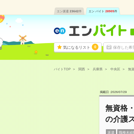
エン派遣
23642
件
エン バイト
28905
件
0
気になるリスト
保存した希
バイトTOP
関西
兵庫県
中央区
無資
掲載日 :
2026
/
07
/
29
無資格
の介護
派遣
職種未経