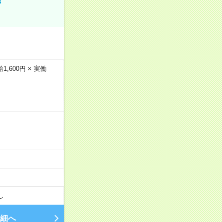
600円 × 実働
…
し
細へ