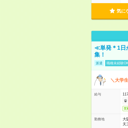
気に
≪単発＊1日
集！
派遣
職種未経験O
＼大学生
11
給与
交
大
勤務地
天