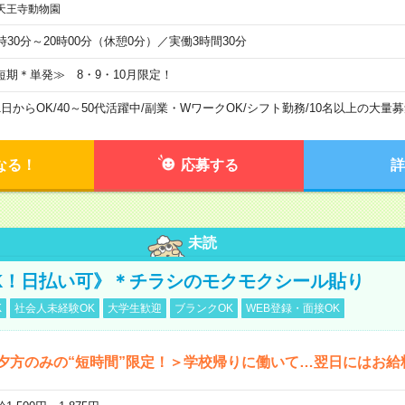
天王寺動物園
6時30分～20時00分（休憩0分）／実働3時間30分
短期＊単発≫ 8・9・10月限定！
1日からOK
/
40～50代活躍中
/
副業・WワークOK
/
シフト勤務
/
10名以上の大量募
なる！
応募する
詳
未読
K！日払い可》＊チラシのモクモクシール貼り
K
社会人未経験OK
大学生歓迎
ブランクOK
WEB登録・面接OK
夕方のみの“短時間”限定！＞学校帰りに働いて…翌日にはお給