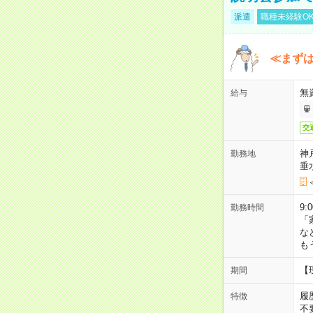
派遣
職種未経験O
≪まずは
無
給与
交
神
勤務地
垂
9:
勤務時間
「
な
も
【
期間
履
特徴
不