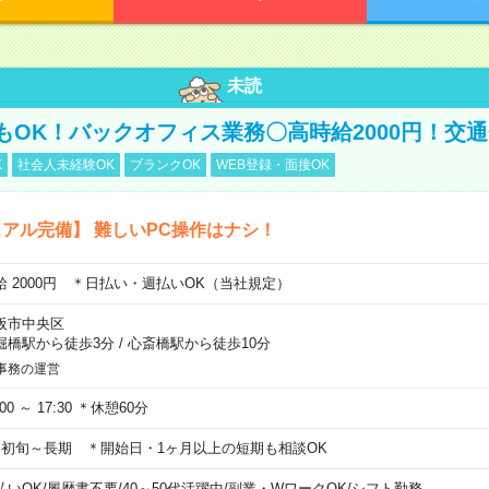
未読
もOK！バックオフィス業務〇高時給2000円！交
K
社会人未経験OK
ブランクOK
WEB登録・面接OK
アル完備】 難しいPC操作はナシ！
給 2000円 ＊日払い・週払いOK（当社規定）
阪市中央区
堀橋駅から徒歩3分
/
心斎橋駅から徒歩10分
事務の運営
:00 ～ 17:30 ＊休憩60分
月初旬～長期 ＊開始日・1ヶ月以上の短期も相談OK
払いOK
/
履歴書不要
/
40～50代活躍中
/
副業・WワークOK
/
シフト勤務