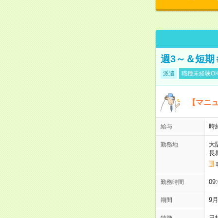
週3～＆短期
派遣
職種未経験O
【マニュ
時
給与
大
勤務地
長
09
勤務時間
9
期間
日
特徴