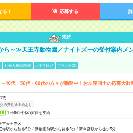
なる！
応募する
詳
未読
から～≫天王寺動物園／ナイトズーの受付案内メ
K
社会人未経験OK
大学生歓迎
ブランクOK
～40代・50代・60代の方々が勤務中！お友達同士の応募大歓
77円
交通費別途支給あり
1日450円迄の実費を支給
通費
阪市天王寺区
王寺駅から徒歩5分
/
動物園前駅から徒歩5分
/
新今宮駅から徒歩5分