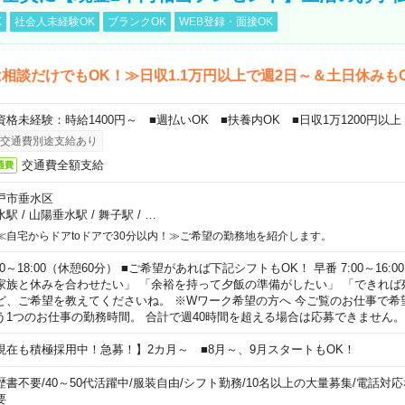
K
社会人未経験OK
ブランクOK
WEB登録・面接OK
相談だけでもOK！≫日収1.1万円以上で週2日～＆土日休みも
資格未経験：時給1400円～ ■週払いOK ■扶養内OK ■日収1万1200円以上
交通費別途支給あり
交通費全額支給
通費
戸市垂水区
水駅
/
山陽垂水駅
/
舞子駅
/
…
≪自宅からドアtoドアで30分以内！≫ご希望の勤務地を紹介します。
00～18:00（休憩60分） ■ご希望があれば下記シフトもOK！ 早番 7:00～16:00 遅
家族と休みを合わせたい」 「余裕を持って夕飯の準備がしたい」 「できれば
ど、ご希望を教えてくださいね。 ※Wワーク希望の方へ 今ご覧のお仕事で希
う1つのお仕事の勤務時間。 合計で週40時間を超える場合は応募できません。
現在も積極採用中！急募！】2カ月～ ■8月～、9月スタートもOK！
歴書不要
/
40～50代活躍中
/
服装自由
/
シフト勤務
/
10名以上の大量募集
/
電話対応
要