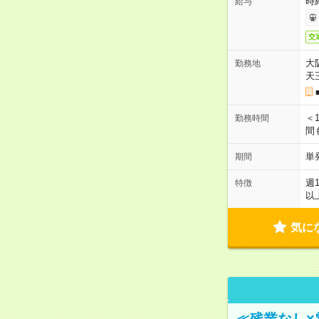
時給
給与
交
大
勤務地
天
＜1
勤務時間
間
単
期間
週
特徴
以
気に
≪残業なし×