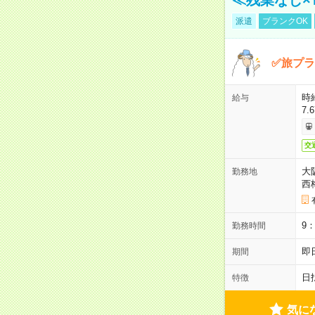
派遣
ブランクOK
✅旅プラ
時
給与
7.
交
大
勤務地
西
9
勤務時間
即
期間
日
特徴
気に