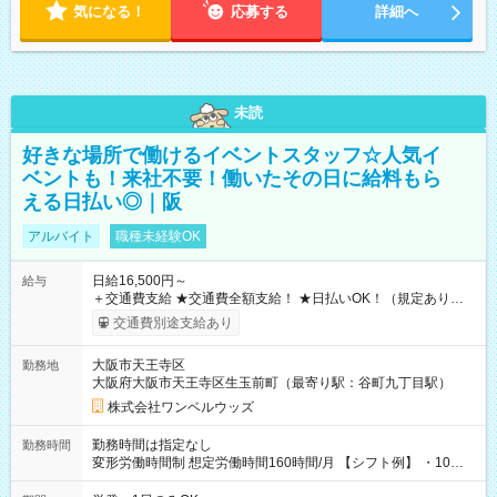
気になる！
応募する
詳細へ
未読
好きな場所で働けるイベントスタッフ☆人気イ
ベントも！来社不要！働いたその日に給料もら
える日払い◎｜阪
アルバイト
職種未経験OK
日給16,500円～
給与
＋交通費支給 ★交通費全額支給！ ★日払いOK！（規定あり） ┗
働いたその日に現金GET♪ お仕事後はコンビニATMから 日払
交通費別途支給あり
い分を引き落とせます！ 【試用期間】試用期間なし
大阪市天王寺区
勤務地
大阪府大阪市天王寺区生玉前町（最寄り駅：谷町九丁目駅）
株式会社ワンベルウッズ
勤務時間は指定なし
勤務時間
変形労働時間制 想定労働時間160時間/月 【シフト例】 ・10：
00～20：00