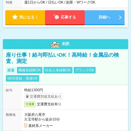
ら翌7時 ■23時から翌8時 ■24時から翌9時 など ※上記の時間
週1日からOK / 日払いOK / 副業・WワークOK
特徴
内で8時間勤務（休憩1時間）ご利用者様により、時間は異なり
ます。 ※曜日固定（毎週同じ曜日での勤務となります）
気になる！
応募する
詳細へ
未読
座り仕事！給与即払いOK！高時給！金属品の検
査、測定
派遣
職種未経験OK
社会人未経験OK
ブランクOK
WEB登録・面接OK
時給1300円
給与
交通費別途支給あり
交通費支給有り
交通費
大阪府八尾市
勤務地
久宝寺駅から徒歩10分
素材系メーカー