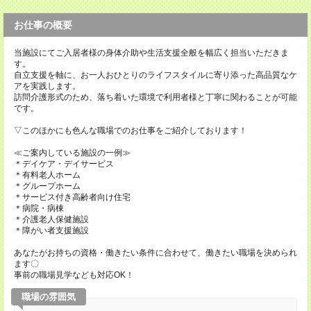
お仕事の概要
当施設にてご入居者様の身体介助や生活支援全般を幅広く担当いただきま
す。
自立支援を軸に、お一人おひとりのライフスタイルに寄り添った高品質なケ
アを実践します。
訪問介護形式のため、落ち着いた環境で利用者様と丁寧に関わることが可能
です。
▽このほかにも色んな職場でのお仕事をご紹介しております！
≪ご案内している施設の一例≫
＊デイケア・デイサービス
＊有料老人ホーム
＊グループホーム
＊サービス付き高齢者向け住宅
＊病院・病棟
＊介護老人保健施設
＊障がい者支援施設
あなたがお持ちの資格・働きたい条件に合わせて、働きたい職場を決められ
ます〇
事前の職場見学なども対応OK！
職場の雰囲気