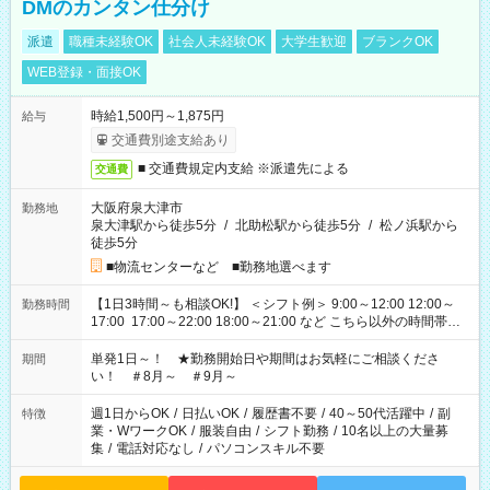
DMのカンタン仕分け
派遣
職種未経験OK
社会人未経験OK
大学生歓迎
ブランクOK
WEB登録・面接OK
時給1,500円～1,875円
給与
交通費別途支給あり
■ 交通費規定内支給 ※派遣先による
交通費
大阪府泉大津市
勤務地
泉大津駅から徒歩5分
/
北助松駅から徒歩5分
/
松ノ浜駅から
徒歩5分
■物流センターなど ■勤務地選べます
【1日3時間～も相談OK!】 ＜シフト例＞ 9:00～12:00 12:00～
勤務時間
17:00 17:00～22:00 18:00～21:00 など こちら以外の時間帯も
お気軽にご相談ください！
単発1日～！ ★勤務開始日や期間はお気軽にご相談くださ
期間
い！ ＃8月～ ＃9月～
週1日からOK
/
日払いOK
/
履歴書不要
/
40～50代活躍中
/
副
特徴
業・WワークOK
/
服装自由
/
シフト勤務
/
10名以上の大量募
集
/
電話対応なし
/
パソコンスキル不要