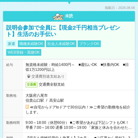
掲載日：2026.08.06
未読
説明会参加で全員に【現金2千円相当プレゼン
ト】生活のお手伝い
派遣
職種未経験OK
社会人未経験OK
ブランクOK
WEB登録・面接OK
無資格未経験：時給1400円～ ■週払いOK ■扶養内OK ■日
給与
収1万1200円以上
交通費別途支給あり
交通費全額支給
交通費
大阪府八尾市
勤務地
信貴山口駅
/
高安山駅
≪自宅からドアtoドアで30分以内！≫ご希望の勤務地を紹介
します。
9:00～18:00（休憩60分） ■ご希望があれば下記シフトもOK！
勤務時間
早番 7:00～16:00 遅番 10:00～19:00 「家族と休みを合わせた
い」 「余裕を持って夕飯の準備がしたい」 「できれば残業はし
たくない」 など、ご希望を教えてくださいね。 ※Wワーク希望