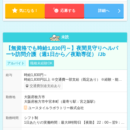
気になる！
応募する
詳細へ
未読
【無資格でも時給1,830円～】夜間見守りヘルパ
ー✨訪問介護（週1日から／夜勤専従） /Jb
アルバイト
職種未経験OK
時給1,830円～
給与
時給1,830円以上 ※交通費一部支給（既定あり） ※経験・能力を
考慮して決定します 【収入例】 週1回勤務の場合：1,830円×8時
交通費別途支給あり
間×4回=5万8,560円 週3回勤務の場合：1,830円×8時間×12回
=17万5,680円 【試用期間】試用期間あり 試用期間の長さ：2ヶ
大阪府枚方市
勤務地
月 ※ 雇用形態と給与に、本採用時と異なる部分があります。 雇
大阪府枚方市中宮本町（最寄り駅：宮之阪駅）
用形態：本採用時と同じです。 給与：時給 1,610円以上
ユースタイルラボラトリー株式会社
シフト制
勤務時間
1日あたりの実働時間：最大8時間/日 【夜勤】 22：00～翌9：
00 ※週1日～OK ／ 夜勤専従 ＊＊ 勤務時間例 ＊＊ ■22時か