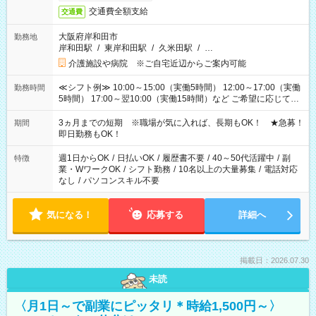
交通費全額支給
交通費
大阪府岸和田市
勤務地
岸和田駅
/
東岸和田駅
/
久米田駅
/
…
介護施設や病院 ※ご自宅近辺からご案内可能
≪シフト例≫ 10:00～15:00（実働5時間） 12:00～17:00（実働
勤務時間
5時間） 17:00～翌10:00（実働15時間）など ご希望に応じて、
働く時間は調整できます！ お気軽に担当へ相談ください！
3ヵ月までの短期 ※職場が気に入れば、長期もOK！ ★急募！
期間
即日勤務もOK！
週1日からOK
/
日払いOK
/
履歴書不要
/
40～50代活躍中
/
副
特徴
業・WワークOK
/
シフト勤務
/
10名以上の大量募集
/
電話対応
なし
/
パソコンスキル不要
気になる！
応募する
詳細へ
掲載日：2026.07.30
未読
〈月1日～で副業にピッタリ＊時給1,500円～〉