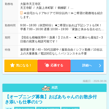
大阪市天王寺区
勤務地
天王寺駅
/
大阪上本町駅
/
鶴橋駅
/
…
≪自宅からドアtoドアで30分以内！≫ご希望の勤務地を紹介
します。
9:00～18:00（休憩60分） ■ご希望があれば下記シフトもOK！
勤務時間
早番 7:00～16:00 遅番 10:00～19:00 「家族と休みを合わせた
い」 「余裕を持って夕飯の準備がしたい」 「できれば残業はし
たくない」 など、ご希望を教えてくださいね。 ※Wワーク希望
【現在も積極採用中！急募！】2カ月～ ■ご応募から最短2～3
期間
の方へ 今ご覧のお仕事で希望する勤務時間と、もう1つのお仕事
日後の就業も相談可能です！
の勤務時間。 合計で週40時間を超える場合は応募できません。
履歴書不要
/
40～50代活躍中
/
服装自由
/
シフト勤務
/
10名以
特徴
上の大量募集
/
電話対応なし
/
パソコンスキル不要
気になる！
応募する
詳細へ
掲載日：2026.08.06
未読
【オープニング募集】おばあちゃんのお散歩付
き添いも仕事の1つ