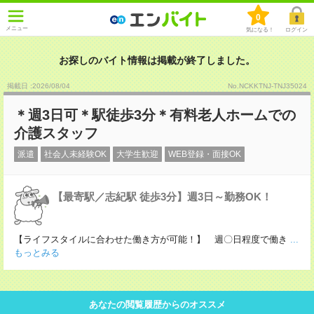
0
メニュー
気になる！
ログイン
お探しのバイト情報は掲載が終了しました。
掲載日 :2026
/
08
/
04
No.NCKKTNJ-TNJ35024
＊週3日可＊駅徒歩3分＊有料老人ホームでの
介護スタッフ
派遣
社会人未経験OK
大学生歓迎
WEB登録・面接OK
【最寄駅／志紀駅 徒歩3分】週3日～勤務OK！
【ライフスタイルに合わせた働き方が可能！】 週〇日程度で働き
...
もっとみる
あなたの閲覧履歴からのオススメ