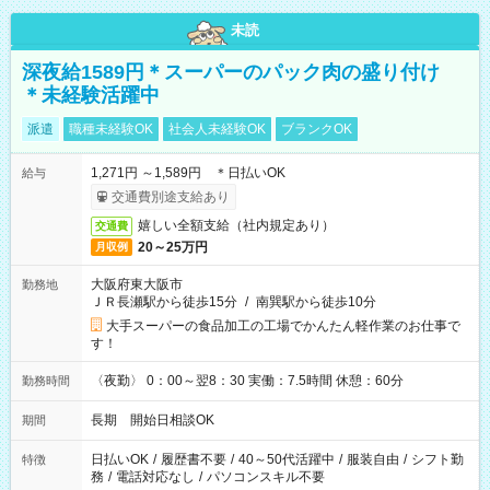
未読
深夜給1589円＊スーパーのパック肉の盛り付け
＊未経験活躍中
派遣
職種未経験OK
社会人未経験OK
ブランクOK
1,271円 ～1,589円 ＊日払いOK
給与
交通費別途支給あり
嬉しい全額支給（社内規定あり）
交通費
20～25万円
月収例
大阪府東大阪市
勤務地
ＪＲ長瀬駅から徒歩15分
/
南巽駅から徒歩10分
大手スーパーの食品加工の工場でかんたん軽作業のお仕事で
す！
〈夜勤〉 0：00～翌8：30 実働：7.5時間 休憩：60分
勤務時間
長期 開始日相談OK
期間
日払いOK
/
履歴書不要
/
40～50代活躍中
/
服装自由
/
シフト勤
特徴
務
/
電話対応なし
/
パソコンスキル不要