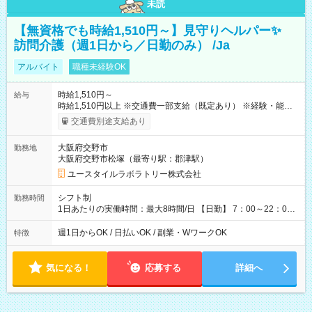
未読
【無資格でも時給1,510円～】見守りヘルパー✨
訪問介護（週1日から／日勤のみ） /Ja
アルバイト
職種未経験OK
時給1,510円～
給与
時給1,510円以上 ※交通費一部支給（既定あり） ※経験・能力を
考慮して決定します 【収入例】 週1回勤務の場合：1,510円×8時
交通費別途支給あり
間×4回=4万8,320円 週3回勤務の場合：1,510円×8時間×12回
=14万4,960円 週5回勤務の場合：1,510円×8時間×20回=24万
大阪府交野市
勤務地
1,600円 【試用期間】試用期間あり 試用期間の長さ：2ヶ月
大阪府交野市松塚（最寄り駅：郡津駅）
※ 雇用形態と給与に、本採用時と異なる部分があります。 雇用
形態：本採用時と同じです。 給与：時給 1,180円以上
ユースタイルラボラトリー株式会社
シフト制
勤務時間
1日あたりの実働時間：最大8時間/日 【日勤】 7：00～22：00
の間で4～8時間勤務（休憩時間は法定通り） ※週1日～OK ／ 1
日4時間から勤務OK ／ 夜勤なし ＊＊ 勤務時間例 ＊＊ ■7時
週1日からOK / 日払いOK / 副業・WワークOK
特徴
から11時 ■9時から18時 ■17時から21時 など ※訪問先により
変動 ※曜日固定（毎週同じ曜日勤務）
気になる！
応募する
詳細へ