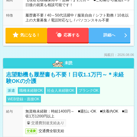
【現在も積極採用中！急募！】2カ月～ ■ご応募から最短2～3
期間
の方へ 今ご覧のお仕事で希望する勤務時間と、もう1つのお仕事
日後の就業も相談可能です！
の勤務時間。 合計で週40時間を超える場合は応募できません。
履歴書不要
/
40～50代活躍中
/
服装自由
/
シフト勤務
/
10名以
特徴
上の大量募集
/
電話対応なし
/
パソコンスキル不要
気になる！
応募する
詳細へ
掲載日：2026.08.06
未読
志望動機も履歴書も不要！日収1.1万円～＊未経
験OKの介護
派遣
職種未経験OK
社会人未経験OK
ブランクOK
WEB登録・面接OK
無資格未経験：時給1400円～ ■週払いOK ■扶養内OK ■日
給与
収1万1200円以上
交通費別途支給あり
交通費全額支給
交通費