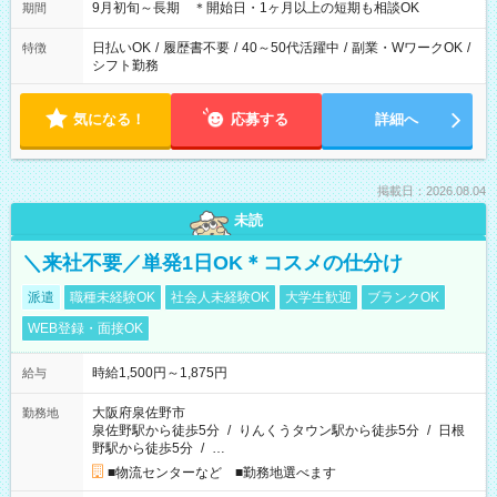
9月初旬～長期 ＊開始日・1ヶ月以上の短期も相談OK
期間
日払いOK
/
履歴書不要
/
40～50代活躍中
/
副業・WワークOK
/
特徴
シフト勤務
気になる！
応募する
詳細へ
掲載日：2026.08.04
未読
＼来社不要／単発1日OK＊コスメの仕分け
派遣
職種未経験OK
社会人未経験OK
大学生歓迎
ブランクOK
WEB登録・面接OK
時給1,500円～1,875円
給与
大阪府泉佐野市
勤務地
泉佐野駅から徒歩5分
/
りんくうタウン駅から徒歩5分
/
日根
野駅から徒歩5分
/
…
■物流センターなど ■勤務地選べます