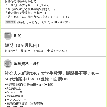
お持ちの資格を活かして、
「日勤だけのデイサービスがいい」
「高時給で稼げる夜勤専従で働きたい」
「時短勤務で看護師の仕事がしたい」
と選べるように、働き方のご提案もしております♪
残業ほとんどなし（月1分～10時間未満）
残業時間
期間
短期（3ヶ月以内）
短期2か月～長期OK、お気軽にご相談ください！
応募資格・条件
社会人未経験OK / 大学生歓迎 / 履歴書不要 / 40～
50代活躍中 / WEB登録・面接OK
●介護職員初任者研修(旧ヘルパー2級)
●介護福祉士
●ヘルパー1級
●介護基礎研修
●ケアマネジャー
●看護師(正看護師、准看護師)