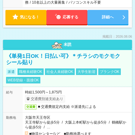
務
/
10名以上の大量募集
/
パソコンスキル不要
気になる！
応募する
詳細へ
掲載日：2026.08.06
未読
《単発1日OK！日払い可》＊チラシのモクモク
シール貼り
派遣
職種未経験OK
社会人未経験OK
大学生歓迎
ブランクOK
WEB登録・面接OK
時給1,500円～1,875円
給与
交通費別途支給あり
■ 交通費規定内支給 ※派遣先による
交通費
大阪市天王寺区
勤務地
天王寺駅から徒歩5分
/
大阪上本町駅から徒歩5分
/
鶴橋駅か
ら徒歩5分
/
…
■物流センターなど ■勤務地選べます