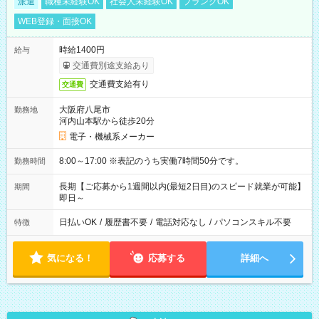
派遣
職種未経験OK
社会人未経験OK
ブランクOK
WEB登録・面接OK
時給1400円
給与
交通費別途支給あり
交通費支給有り
交通費
大阪府八尾市
勤務地
河内山本駅から徒歩20分
電子・機械系メーカー
8:00～17:00 ※表記のうち実働7時間50分です。
勤務時間
長期【ご応募から1週間以内(最短2日目)のスピード就業が可能】
期間
即日～
日払いOK
/
履歴書不要
/
電話対応なし
/
パソコンスキル不要
特徴
気になる！
応募する
詳細へ