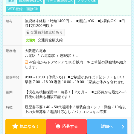
派遣
職種未経験OK
社会人未経験OK
ブランクOK
WEB登録・面接OK
無資格未経験：時給1400円～ ■週払いOK ■扶養内OK ■日
給与
収1万1200円以上
交通費別途支給あり
交通費全額支給
交通費
大阪府八尾市
勤務地
八尾駅
/
八尾南駅
/
志紀駅
/
…
≪自宅からドアtoドアで30分以内！≫ご希望の勤務地を紹介
します。
9:00～18:00（休憩60分） ■ご希望があれば下記シフトもOK！
勤務時間
早番 7:00～16:00 遅番 10:00～19:00 「家族と休みを合わせた
い」 「余裕を持って夕飯の準備がしたい」 「できれば残業はし
たくない」 など、ご希望を教えてくださいね。 ※Wワーク希望
【現在も積極採用中！急募！】2カ月～ ■ご応募から最短2～3
期間
の方へ 今ご覧のお仕事で希望する勤務時間と、もう1つのお仕事
日後の就業も相談可能です！
の勤務時間。 合計で週40時間を超える場合は応募できません。
履歴書不要
/
40～50代活躍中
/
服装自由
/
シフト勤務
/
10名以
特徴
上の大量募集
/
電話対応なし
/
パソコンスキル不要
気になる！
応募する
詳細へ