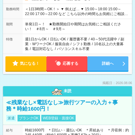
＜1日3時間～OK！＞ ▼ 例えば… ▼ 15:00～18:00 15:00～
勤務時間
22:00 17:00～22:00 など こちら以外の時間もお気軽にご相談く
ださい！
単発1日～！ ★勤務開始日や期間はお気軽にご相談くださ
期間
い！ ＃8月～ ＃9月～
週1日からOK
/
日払いOK
/
履歴書不要
/
40～50代活躍中
/
副
特徴
業・WワークOK
/
服装自由
/
シフト勤務
/
10名以上の大量募
集
/
電話対応なし
/
パソコンスキル不要
気になる！
応募する
詳細へ
掲載日：2026.08.06
未読
≪残業なし×電話なし≫旅行ツアーの入力＋事
務＊時給1600円！
派遣
ブランクOK
WEB登録・面接OK
時給1600円 ＊日払い・週払いOK ＊昇給あり ＊月収例：約
給与