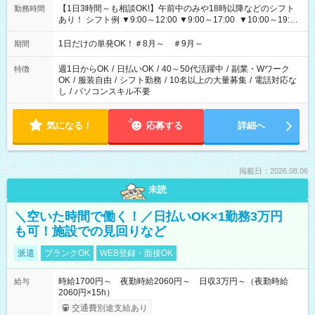
【1日3時間～も相談OK!】午前中のみや18時以降などのシフト
勤務時間
あり！ シフト例 ▼9:00～12:00 ▼9:00～17:00 ▼10:00～19:00
▼18:00～21:00
1日だけの単発OK！＃8月～ ＃9月～
期間
週1日からOK
/
日払いOK
/
40～50代活躍中
/
副業・Wワーク
特徴
OK
/
服装自由
/
シフト勤務
/
10名以上の大量募集
/
電話対応な
し
/
パソコンスキル不要
気になる！
応募する
詳細へ
掲載日：2026.08.06
未読
＼空いた時間で働く！／日払いOK×1勤務3万円
も可！施設での見回りなど
派遣
ブランクOK
WEB登録・面接OK
時給1700円～ 夜勤時給2060円～ 日収3万円～（夜勤時給
給与
2060円×15h）
交通費別途支給あり