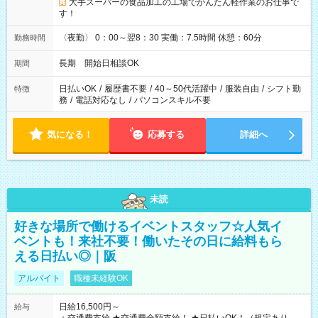
大手スーパーの食品加工の工場でかんたん軽作業のお仕事で
す！
〈夜勤〉 0：00～翌8：30 実働：7.5時間 休憩：60分
勤務時間
長期 開始日相談OK
期間
日払いOK
/
履歴書不要
/
40～50代活躍中
/
服装自由
/
シフト勤
特徴
務
/
電話対応なし
/
パソコンスキル不要
気になる！
応募する
詳細へ
未読
好きな場所で働けるイベントスタッフ☆人気イ
ベントも！来社不要！働いたその日に給料もら
える日払い◎｜阪
アルバイト
職種未経験OK
日給16,500円～
給与