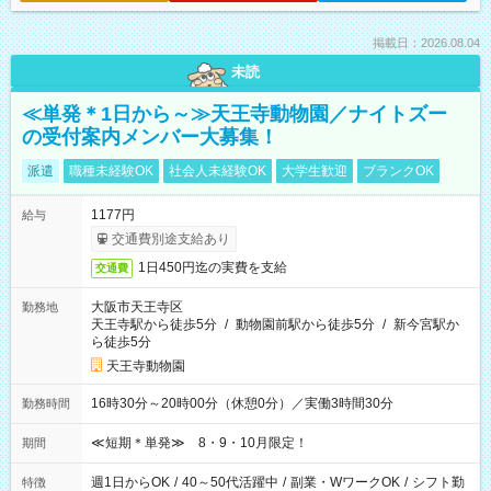
掲載日：2026.08.04
未読
≪単発＊1日から～≫天王寺動物園／ナイトズー
の受付案内メンバー大募集！
派遣
職種未経験OK
社会人未経験OK
大学生歓迎
ブランクOK
1177円
給与
交通費別途支給あり
1日450円迄の実費を支給
交通費
大阪市天王寺区
勤務地
天王寺駅から徒歩5分
/
動物園前駅から徒歩5分
/
新今宮駅か
ら徒歩5分
天王寺動物園
16時30分～20時00分（休憩0分）／実働3時間30分
勤務時間
≪短期＊単発≫ 8・9・10月限定！
期間
週1日からOK
/
40～50代活躍中
/
副業・WワークOK
/
シフト勤
特徴