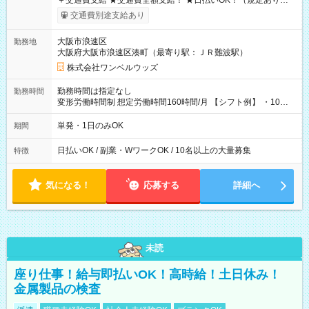
＋交通費支給 ★交通費全額支給！ ★日払いOK！（規定あり） ┗
働いたその日に現金GET♪ お仕事後はコンビニATMから 日払
交通費別途支給あり
い分を引き落とせます！ 【試用期間】試用期間なし
大阪市浪速区
勤務地
大阪府大阪市浪速区湊町（最寄り駅：ＪＲ難波駅）
株式会社ワンベルウッズ
勤務時間は指定なし
勤務時間
変形労働時間制 想定労働時間160時間/月 【シフト例】 ・10：
00～20：00
単発・1日のみOK
期間
日払いOK / 副業・WワークOK / 10名以上の大量募集
特徴
気になる！
応募する
詳細へ
未読
座り仕事！給与即払いOK！高時給！土日休み！
金属製品の検査