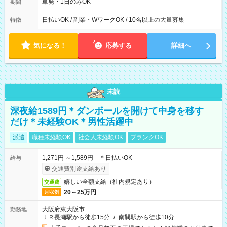
単発・1日のみOK
期間
日払いOK / 副業・WワークOK / 10名以上の大量募集
特徴
気になる！
応募する
詳細へ
未読
深夜給1589円＊ダンボールを開けて中身を移す
だけ＊未経験OK＊男性活躍中
派遣
職種未経験OK
社会人未経験OK
ブランクOK
1,271円 ～1,589円 ＊日払いOK
給与
交通費別途支給あり
嬉しい全額支給（社内規定あり）
交通費
20～25万円
月収例
大阪府東大阪市
勤務地
ＪＲ長瀬駅から徒歩15分
/
南巽駅から徒歩10分