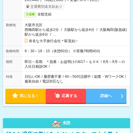
245,440円 （時給1,600円 × 実働7.67h × 20日）
交通費別途支給あり
全額支給
交通費
大阪市北区
勤務地
西梅田駅から徒歩2分
/
大阪駅から徒歩4分
/
大阪梅田(阪急線)
駅から徒歩6分
/
…
有名な大手旅行会社＊駅直結✨
9：30～18：10（休憩60分） ※実働7時間40分
勤務時間
即日～長期 ＊急募：お盆明けの8/17～もＯＫ！8月～9月～の
期間
入社日相談OK！
日払いOK
/
履歴書不要
/
40～50代活躍中
/
副業・WワークOK
/
特徴
服装自由
/
電話対応なし
気になる！
応募する
詳細へ
未読