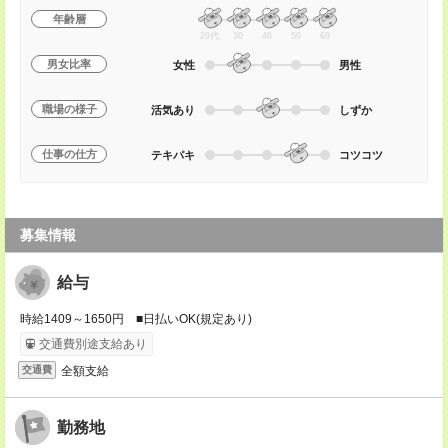
年齢層
20代
30
40
50
60
男女比率
女性
男性
職場の様子
活気あり
しずか
仕事の仕方
テキパキ
コツコツ
募集情報
給与
時給1409～1650円 ■日払いOK(規定あり)
交通費別途支給あり
全額支給
交通費
勤務地