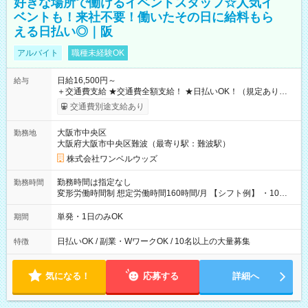
好きな場所で働けるイベントスタッフ☆人気イ
ベントも！来社不要！働いたその日に給料もら
える日払い◎｜阪
アルバイト
職種未経験OK
日給16,500円～
給与
＋交通費支給 ★交通費全額支給！ ★日払いOK！（規定あり） ┗
働いたその日に現金GET♪ お仕事後はコンビニATMから 日払
交通費別途支給あり
い分を引き落とせます！ 【試用期間】試用期間なし
大阪市中央区
勤務地
大阪府大阪市中央区難波（最寄り駅：難波駅）
株式会社ワンベルウッズ
勤務時間は指定なし
勤務時間
変形労働時間制 想定労働時間160時間/月 【シフト例】 ・10：
00～20：00
単発・1日のみOK
期間
日払いOK / 副業・WワークOK / 10名以上の大量募集
特徴
気になる！
応募する
詳細へ