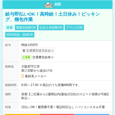
未読
給与即払いOK！高時給！土日休み！ピッキン
グ、梱包作業
派遣
職種未経験OK
社会人未経験OK
ブランクOK
WEB登録・面接OK
時給1450円
給与
交通費別途支給あり
交通費支給有り
交通費
大阪府守口市
勤務地
西三荘駅から徒歩17分
素材系メーカー
8:00～17:00 ※表記のうち実働8時間です。
勤務時間
長期【ご応募から1週間以内(最短2日目)のスピード就業が可能】
期間
即日～
日払いOK
/
履歴書不要
/
電話対応なし
/
パソコンスキル不要
特徴