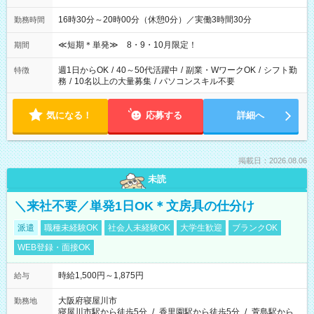
16時30分～20時00分（休憩0分）／実働3時間30分
勤務時間
≪短期＊単発≫ 8・9・10月限定！
期間
週1日からOK
/
40～50代活躍中
/
副業・WワークOK
/
シフト勤
特徴
務
/
10名以上の大量募集
/
パソコンスキル不要
気になる！
応募する
詳細へ
掲載日：2026.08.06
未読
＼来社不要／単発1日OK＊文房具の仕分け
派遣
職種未経験OK
社会人未経験OK
大学生歓迎
ブランクOK
WEB登録・面接OK
時給1,500円～1,875円
給与
大阪府寝屋川市
勤務地
寝屋川市駅から徒歩5分
/
香里園駅から徒歩5分
/
萱島駅から