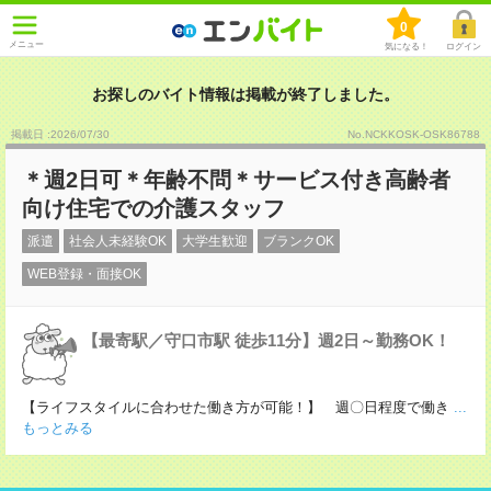
0
メニュー
気になる！
ログイン
お探しのバイト情報は掲載が終了しました。
掲載日 :2026
/
07
/
30
No.NCKKOSK-OSK86788
＊週2日可＊年齢不問＊サービス付き高齢者
向け住宅での介護スタッフ
派遣
社会人未経験OK
大学生歓迎
ブランクOK
WEB登録・面接OK
【最寄駅／守口市駅 徒歩11分】週2日～勤務OK！
【ライフスタイルに合わせた働き方が可能！】 週〇日程度で働き
...
もっとみる