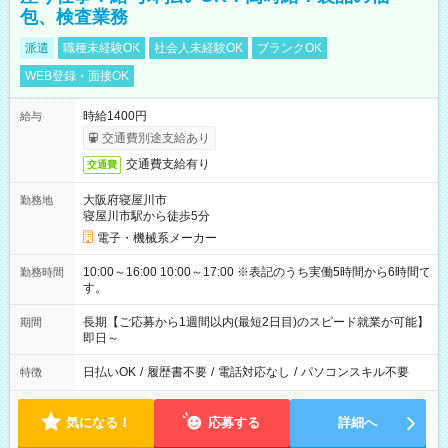
包、検査業務
派遣
職種未経験OK
社会人未経験OK
ブランクOK
WEB登録・面接OK
時給1400円
給与
交通費別途支給あり
交通費支給有り
交通費
大阪府寝屋川市
勤務地
寝屋川市駅から徒歩5分
電子・機械系メーカー
10:00～16:00 10:00～17:00 ※表記のうち実働5時間から6時間で
勤務時間
す。
長期【ご応募から1週間以内(最短2日目)のスピード就業が可能】
期間
即日～
日払いOK
/
履歴書不要
/
電話対応なし
/
パソコンスキル不要
特徴
気になる！
応募する
詳細へ