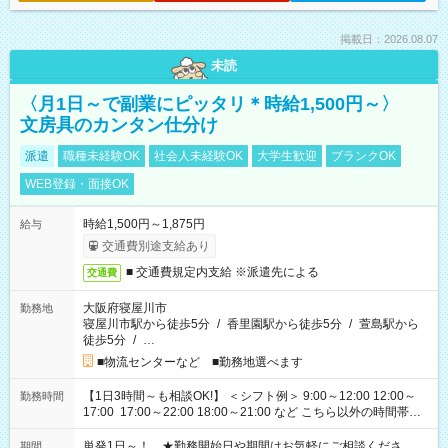
掲載日：2026.08.07
未読
〈月1日～で副業にピッタリ＊時給1,500円～〉
文房具のカンタン仕分け
派遣
職種未経験OK
社会人未経験OK
大学生歓迎
ブランクOK
WEB登録・面接OK
時給1,500円～1,875円
給与
交通費別途支給あり
■ 交通費規定内支給 ※派遣先による
交通費
大阪府寝屋川市
勤務地
寝屋川市駅から徒歩5分
/
香里園駅から徒歩5分
/
萱島駅から
徒歩5分
/
…
■物流センターなど ■勤務地選べます
【1日3時間～も相談OK!】 ＜シフト例＞ 9:00～12:00 12:00～
勤務時間
17:00 17:00～22:00 18:00～21:00 など こちら以外の時間帯も
お気軽にご相談ください！
単発1日～！ ★勤務開始日や期間はお気軽にご相談くださ
期間