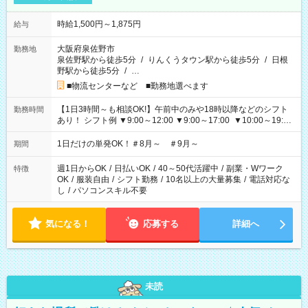
時給1,500円～1,875円
給与
大阪府泉佐野市
勤務地
泉佐野駅から徒歩5分
/
りんくうタウン駅から徒歩5分
/
日根
野駅から徒歩5分
/
…
■物流センターなど ■勤務地選べます
【1日3時間～も相談OK!】午前中のみや18時以降などのシフト
勤務時間
あり！ シフト例 ▼9:00～12:00 ▼9:00～17:00 ▼10:00～19:00
▼18:00～21:00
1日だけの単発OK！＃8月～ ＃9月～
期間
週1日からOK
/
日払いOK
/
40～50代活躍中
/
副業・Wワーク
特徴
OK
/
服装自由
/
シフト勤務
/
10名以上の大量募集
/
電話対応な
し
/
パソコンスキル不要
気になる！
応募する
詳細へ
未読