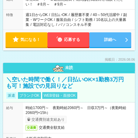
い！ ＃8月～ ＃9月～
週1日からOK
/
日払いOK
/
履歴書不要
/
40～50代活躍中
/
副
特徴
業・WワークOK
/
服装自由
/
シフト勤務
/
10名以上の大量募
集
/
電話対応なし
/
パソコンスキル不要
気になる！
応募する
詳細へ
掲載日：2026.08.06
未読
＼空いた時間で働く！／日払いOK×1勤務3万円
も可！施設での見回りなど
派遣
ブランクOK
WEB登録・面接OK
時給1700円～ 夜勤時給2060円～ 日収3万円～（夜勤時給
給与
2060円×15h）
交通費別途支給あり
交通費全額支給
交通費