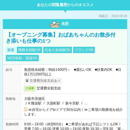
あなたの閲覧履歴からのオススメ
掲載日：2026.08.06
未読
【オープニング募集】おばあちゃんのお散歩付
き添いも仕事の1つ
派遣
職種未経験OK
社会人未経験OK
ブランクOK
WEB登録・面接OK
無資格未経験：時給1400円～ ■週払いOK ■扶養内OK ■日
給与
収1万1200円以上
交通費別途支給あり
交通費全額支給
交通費
大阪市浪速区
勤務地
ＪＲ難波駅
/
大国町駅
/
新今宮駅
/
…
≪自宅からドアtoドアで30分以内！≫ご希望の勤務地を紹介
します。
9:00～18:00（休憩60分） ■ご希望があれば下記シフトもOK！
勤務時間
早番 7:00～16:00 遅番 10:00～19:00 夜勤 16:30～翌9:30 「家族