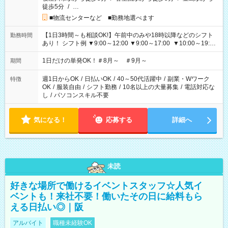
徒歩5分
/
…
■物流センターなど ■勤務地選べます
【1日3時間～も相談OK!】午前中のみや18時以降などのシフト
勤務時間
あり！ シフト例 ▼9:00～12:00 ▼9:00～17:00 ▼10:00～19:00
▼18:00～21:00
1日だけの単発OK！＃8月～ ＃9月～
期間
週1日からOK
/
日払いOK
/
40～50代活躍中
/
副業・Wワーク
特徴
OK
/
服装自由
/
シフト勤務
/
10名以上の大量募集
/
電話対応な
し
/
パソコンスキル不要
気になる！
応募する
詳細へ
未読
好きな場所で働けるイベントスタッフ☆人気イ
ベントも！来社不要！働いたその日に給料もら
える日払い◎｜阪
アルバイト
職種未経験OK