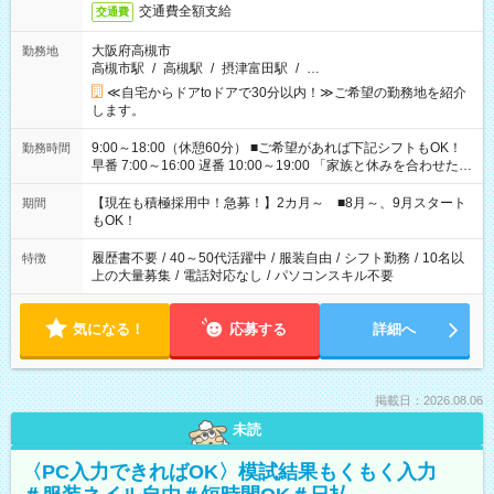
交通費全額支給
交通費
大阪府高槻市
勤務地
高槻市駅
/
高槻駅
/
摂津富田駅
/
…
≪自宅からドアtoドアで30分以内！≫ご希望の勤務地を紹介
します。
9:00～18:00（休憩60分） ■ご希望があれば下記シフトもOK！
勤務時間
早番 7:00～16:00 遅番 10:00～19:00 「家族と休みを合わせた
い」 「余裕を持って夕飯の準備がしたい」 「できれば残業はし
たくない」 など、ご希望を教えてくださいね。 ※Wワーク希望
【現在も積極採用中！急募！】2カ月～ ■8月～、9月スタート
期間
の方へ 今ご覧のお仕事で希望する勤務時間と、もう1つのお仕事
もOK！
の勤務時間。 合計で週40時間を超える場合は応募できません。
履歴書不要
/
40～50代活躍中
/
服装自由
/
シフト勤務
/
10名以
特徴
上の大量募集
/
電話対応なし
/
パソコンスキル不要
気になる！
応募する
詳細へ
掲載日：2026.08.06
未読
〈PC入力できればOK〉模試結果もくもく入力