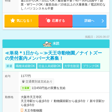
週1日からOK
/
日払いOK
/
履歴書不要
/
40～50代活躍中
/
副
特徴
業・WワークOK
/
服装自由
/
10名以上の大量募集
/
電話対応な
し
/
パソコンスキル不要
気になる！
応募する
詳細へ
掲載日：2026.08.07
未読
≪単発＊1日から～≫天王寺動物園／ナイトズー
の受付案内メンバー大募集！
派遣
職種未経験OK
社会人未経験OK
大学生歓迎
ブランクOK
1177円
給与
交通費別途支給あり
1日450円迄の実費を支給
交通費
大阪市天王寺区
勤務地
天王寺駅から徒歩5分
/
動物園前駅から徒歩5分
/
新今宮駅か
ら徒歩5分
天王寺動物園