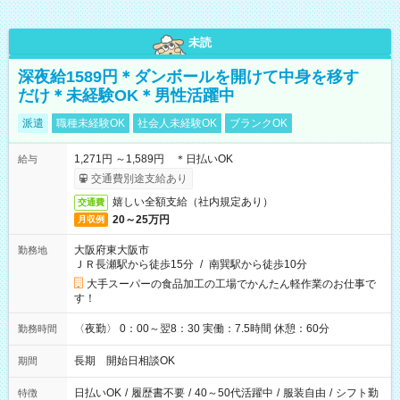
未読
深夜給1589円＊ダンボールを開けて中身を移す
だけ＊未経験OK＊男性活躍中
派遣
職種未経験OK
社会人未経験OK
ブランクOK
1,271円 ～1,589円 ＊日払いOK
給与
交通費別途支給あり
嬉しい全額支給（社内規定あり）
交通費
20～25万円
月収例
大阪府東大阪市
勤務地
ＪＲ長瀬駅から徒歩15分
/
南巽駅から徒歩10分
大手スーパーの食品加工の工場でかんたん軽作業のお仕事で
す！
〈夜勤〉 0：00～翌8：30 実働：7.5時間 休憩：60分
勤務時間
長期 開始日相談OK
期間
日払いOK
/
履歴書不要
/
40～50代活躍中
/
服装自由
/
シフト勤
特徴