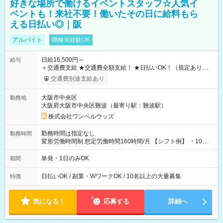
好きな場所で働けるイベントスタッフ☆人気イ
ベントも！来社不要！働いたその日に給料もら
える日払い◎｜阪
アルバイト
職種未経験OK
日給16,500円～
給与
＋交通費支給 ★交通費全額支給！ ★日払いOK！（規定あり） ┗
働いたその日に現金GET♪ お仕事後はコンビニATMから 日払
交通費別途支給あり
い分を引き落とせます！ 【試用期間】試用期間なし
大阪市中央区
勤務地
大阪府大阪市中央区難波（最寄り駅：難波駅）
株式会社ワンベルウッズ
勤務時間は指定なし
勤務時間
変形労働時間制 想定労働時間160時間/月 【シフト例】 ・10：
00～20：00
単発・1日のみOK
期間
日払いOK / 副業・WワークOK / 10名以上の大量募集
特徴
気になる！
応募する
詳細へ