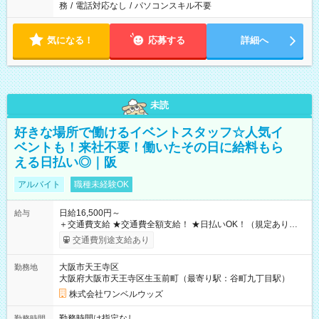
務
/
電話対応なし
/
パソコンスキル不要
気になる！
応募する
詳細へ
未読
好きな場所で働けるイベントスタッフ☆人気イ
ベントも！来社不要！働いたその日に給料もら
える日払い◎｜阪
アルバイト
職種未経験OK
日給16,500円～
給与
＋交通費支給 ★交通費全額支給！ ★日払いOK！（規定あり） ┗
働いたその日に現金GET♪ お仕事後はコンビニATMから 日払
交通費別途支給あり
い分を引き落とせます！ 【試用期間】試用期間なし
大阪市天王寺区
勤務地
大阪府大阪市天王寺区生玉前町（最寄り駅：谷町九丁目駅）
株式会社ワンベルウッズ
勤務時間は指定なし
勤務時間