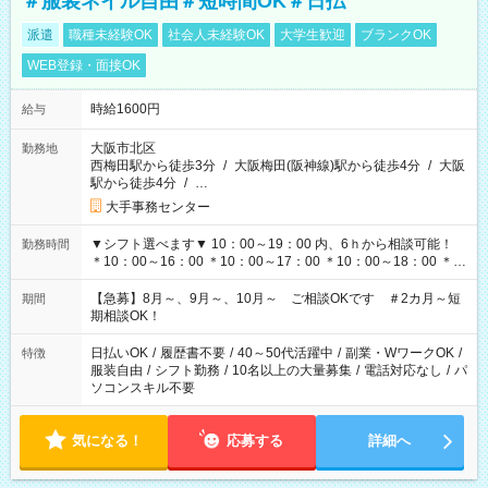
＃服装ネイル自由＃短時間OK＃日払
派遣
職種未経験OK
社会人未経験OK
大学生歓迎
ブランクOK
WEB登録・面接OK
時給1600円
給与
大阪市北区
勤務地
西梅田駅から徒歩3分
/
大阪梅田(阪神線)駅から徒歩4分
/
大阪
駅から徒歩4分
/
…
大手事務センター
▼シフト選べます▼ 10：00～19：00 内、6ｈから相談可能！
勤務時間
＊10：00～16：00 ＊10：00～17：00 ＊10：00～18：00 ＊
11：00～19：00 ＊12：00～19：00 ＊13：00～19：00
【急募】8月～、9月～、10月～ ご相談OKです ＃2カ月～短
期間
期相談OK！
日払いOK
/
履歴書不要
/
40～50代活躍中
/
副業・WワークOK
/
特徴
服装自由
/
シフト勤務
/
10名以上の大量募集
/
電話対応なし
/
パ
ソコンスキル不要
気になる！
応募する
詳細へ