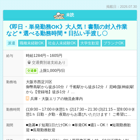
掲載日：2026.07.30
未読
《即日・単発勤務OK》大人気！書類の封入作業
など＊選べる勤務時間＊日払い手渡し〇
派遣
職種未経験OK
社会人未経験OK
大学生歓迎
ブランクOK
時給1284円～1605円
給与
交通費別途支給あり
上限1,000円/日
交通費
大阪市西淀川区
勤務地
御幣島駅から徒歩10分
/
千船駅から徒歩12分
/
尼崎(阪神線)駅
から【登録地】徒歩1分
/
…
兵庫・大阪エリアの物流倉庫内
(1)9:00～17:00※休憩1ｈ (2)17:30～21:30 (3)21:15～翌8:00※休
勤務時間
憩1ｈ 日勤・夕勤・夜勤からお選びいただけます！ ご希望に合
わせて働けるお仕事です(*^^*) 【その他選べる勤務時間】 8-17
時/9-17時/9-18時/10-18時/11-21時/18-22時/20-翌4時/21-翌5
■急募■ド短期1日だけOK☆ ■単発OK ■週1～OK！ ■短期勤務歓
期間
時/22-翌6時/0-翌8時 ご自身のご都合で選んで頂ける完全自由シ
迎 ■長期勤務歓迎
フト！