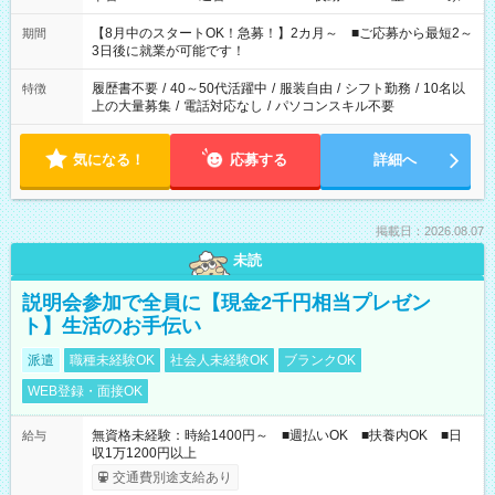
と休みを合わせたい」 「余裕を持って夕飯の準備がしたい」
「できれば残業はしたくない」 など、ご希望を教えてください
【8月中のスタートOK！急募！】2カ月～ ■ご応募から最短2～
期間
ね。 ※Wワーク希望の方へ 今ご覧のお仕事で希望する勤務時間
3日後に就業が可能です！
と、もう1つのお仕事の勤務時間。 合計で週40時間を超える場
合は応募できません。
履歴書不要
/
40～50代活躍中
/
服装自由
/
シフト勤務
/
10名以
特徴
上の大量募集
/
電話対応なし
/
パソコンスキル不要
気になる！
応募する
詳細へ
掲載日：2026.08.07
未読
説明会参加で全員に【現金2千円相当プレゼン
ト】生活のお手伝い
派遣
職種未経験OK
社会人未経験OK
ブランクOK
WEB登録・面接OK
無資格未経験：時給1400円～ ■週払いOK ■扶養内OK ■日
給与
収1万1200円以上
交通費別途支給あり