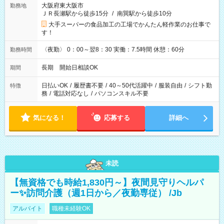
大阪府東大阪市
勤務地
ＪＲ長瀬駅から徒歩15分
/
南巽駅から徒歩10分
大手スーパーの食品加工の工場でかんたん軽作業のお仕事で
す！
〈夜勤〉 0：00～翌8：30 実働：7.5時間 休憩：60分
勤務時間
長期 開始日相談OK
期間
日払いOK
/
履歴書不要
/
40～50代活躍中
/
服装自由
/
シフト勤
特徴
務
/
電話対応なし
/
パソコンスキル不要
気になる！
応募する
詳細へ
未読
【無資格でも時給1,830円～】夜間見守りヘルパ
ー✨訪問介護（週1日から／夜勤専従） /Jb
アルバイト
職種未経験OK