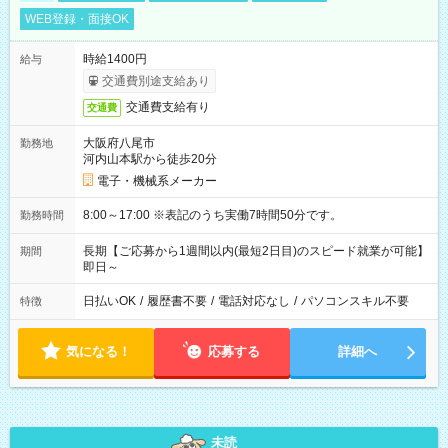
WEB登録・面接OK
時給1400円
給与
交通費別途支給あり
交通費支給有り
交通費
大阪府八尾市
勤務地
河内山本駅から徒歩20分
電子・機械系メーカー
8:00～17:00 ※表記のうち実働7時間50分です。
勤務時間
長期【ご応募から1週間以内(最短2日目)のスピード就業が可能】
期間
即日～
日払いOK
/
履歴書不要
/
電話対応なし
/
パソコンスキル不要
特徴
気になる！
応募する
詳細へ
未読