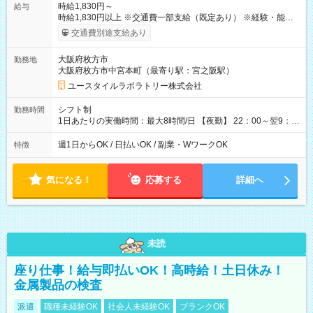
時給1,830円～
給与
時給1,830円以上 ※交通費一部支給（既定あり） ※経験・能力を
考慮して決定します 【収入例】 週1回勤務の場合：1,830円×8時
交通費別途支給あり
間×4回=5万8,560円 週3回勤務の場合：1,830円×8時間×12回
=17万5,680円 【試用期間】試用期間あり 試用期間の長さ：2ヶ
大阪府枚方市
勤務地
月 ※ 雇用形態と給与に、本採用時と異なる部分があります。 雇
大阪府枚方市中宮本町（最寄り駅：宮之阪駅）
用形態：本採用時と同じです。 給与：時給 1,610円以上
ユースタイルラボラトリー株式会社
シフト制
勤務時間
1日あたりの実働時間：最大8時間/日 【夜勤】 22：00～翌9：
00 ※週1日～OK ／ 夜勤専従 ＊＊ 勤務時間例 ＊＊ ■22時か
ら翌7時 ■23時から翌8時 ■24時から翌9時 など ※上記の時間
週1日からOK / 日払いOK / 副業・WワークOK
特徴
内で8時間勤務（休憩1時間）ご利用者様により、時間は異なり
ます。 ※曜日固定（毎週同じ曜日での勤務となります）
気になる！
応募する
詳細へ
未読
座り仕事！給与即払いOK！高時給！土日休み！
金属製品の検査
派遣
職種未経験OK
社会人未経験OK
ブランクOK