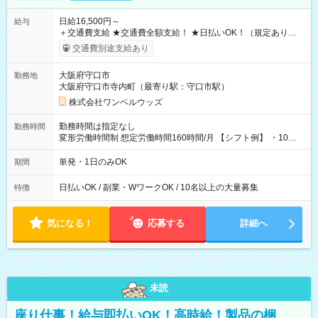
日給16,500円～
給与
＋交通費支給 ★交通費全額支給！ ★日払いOK！（規定あり） ┗
働いたその日に現金GET♪ お仕事後はコンビニATMから 日払
交通費別途支給あり
い分を引き落とせます！ 【試用期間】試用期間なし
大阪府守口市
勤務地
大阪府守口市寺内町（最寄り駅：守口市駅）
株式会社ワンベルウッズ
勤務時間は指定なし
勤務時間
変形労働時間制 想定労働時間160時間/月 【シフト例】 ・10：
00～20：00
単発・1日のみOK
期間
日払いOK / 副業・WワークOK / 10名以上の大量募集
特徴
気になる！
応募する
詳細へ
未読
座り仕事！給与即払いOK！高時給！製品の梱