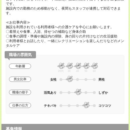
です。
施設内での勤務のため移動がなく、夜間もスタッフが連携して対応できま
す。
≪お仕事内容≫
施設を利用されている利用者様への介護ケアを中心にお願いします。
〇着替えや食事、入浴、排せつの補助など身体介助
〇食事の調理・準備や施設内の掃除、身の回りの片付けなどの生活援助
〇利用者様とお話したり、一緒にレクリエーションを楽しんだりなどのメン
タルケア
職場の雰囲気
年齢層
20代
30
40
50
60
男女比率
女性
男性
職場の様子
活気あり
しずか
仕事の仕方
テキパキ
コツコツ
募集情報