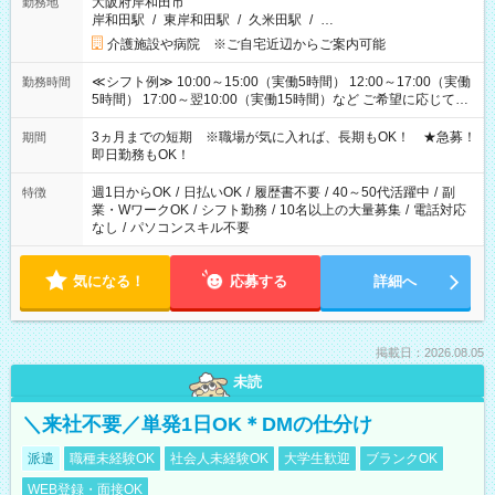
大阪府岸和田市
勤務地
岸和田駅
/
東岸和田駅
/
久米田駅
/
…
介護施設や病院 ※ご自宅近辺からご案内可能
≪シフト例≫ 10:00～15:00（実働5時間） 12:00～17:00（実働
勤務時間
5時間） 17:00～翌10:00（実働15時間）など ご希望に応じて、
働く時間は調整できます！ お気軽に担当へ相談ください！
3ヵ月までの短期 ※職場が気に入れば、長期もOK！ ★急募！
期間
即日勤務もOK！
週1日からOK
/
日払いOK
/
履歴書不要
/
40～50代活躍中
/
副
特徴
業・WワークOK
/
シフト勤務
/
10名以上の大量募集
/
電話対応
なし
/
パソコンスキル不要
気になる！
応募する
詳細へ
掲載日：2026.08.05
未読
＼来社不要／単発1日OK＊DMの仕分け
派遣
職種未経験OK
社会人未経験OK
大学生歓迎
ブランクOK
WEB登録・面接OK