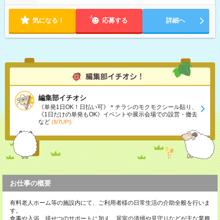
から11時 ■9時から18時 ■17時から21時 など ※訪問先により
変動 ※曜日固定（毎週同じ曜日勤務）
気になる！
応募する
詳細へ
編集部イチオシ
《単発1日OK！日払い可》＊チラシのモクモクシール貼り、
《1日だけの単発もOK》イベントや展示会場での設営・撤去
など
(8/7UP!)
お仕事の概要
有料老人ホーム等の施設内にて、ご利用者様の日常生活の介助全般を行いま
す。
食事や入浴、排せつのサポートに加え、居室の清掃や見守りなどが主な業務