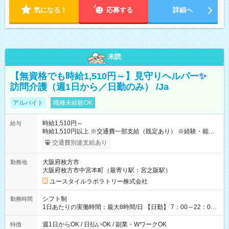
気になる！
応募する
詳細へ
未読
【無資格でも時給1,510円～】見守りヘルパー✨
訪問介護（週1日から／日勤のみ） /Ja
アルバイト
職種未経験OK
時給1,510円～
給与
時給1,510円以上 ※交通費一部支給（既定あり） ※経験・能力を
考慮して決定します 【収入例】 週1回勤務の場合：1,510円×8時
交通費別途支給あり
間×4回=4万8,320円 週3回勤務の場合：1,510円×8時間×12回
=14万4,960円 週5回勤務の場合：1,510円×8時間×20回=24万
大阪府枚方市
勤務地
1,600円 【試用期間】試用期間あり 試用期間の長さ：2ヶ月
大阪府枚方市中宮本町（最寄り駅：宮之阪駅）
※ 雇用形態と給与に、本採用時と異なる部分があります。 雇用
形態：本採用時と同じです。 給与：時給 1,180円以上
ユースタイルラボラトリー株式会社
シフト制
勤務時間
1日あたりの実働時間：最大8時間/日 【日勤】 7：00～22：00
の間で4～8時間勤務（休憩時間は法定通り） ※週1日～OK ／ 1
日4時間から勤務OK ／ 夜勤なし ＊＊ 勤務時間例 ＊＊ ■7時
週1日からOK / 日払いOK / 副業・WワークOK
特徴