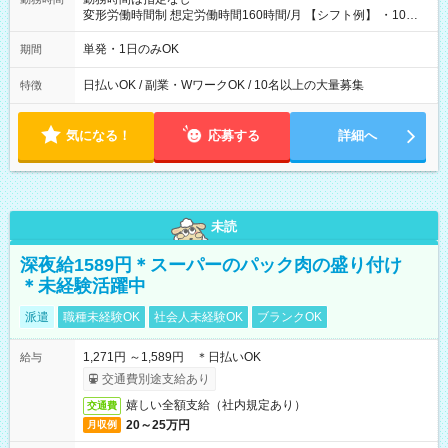
変形労働時間制 想定労働時間160時間/月 【シフト例】 ・10：
00～20：00
単発・1日のみOK
期間
日払いOK / 副業・WワークOK / 10名以上の大量募集
特徴
気になる！
応募する
詳細へ
未読
深夜給1589円＊スーパーのパック肉の盛り付け
＊未経験活躍中
派遣
職種未経験OK
社会人未経験OK
ブランクOK
1,271円 ～1,589円 ＊日払いOK
給与
交通費別途支給あり
嬉しい全額支給（社内規定あり）
交通費
20～25万円
月収例