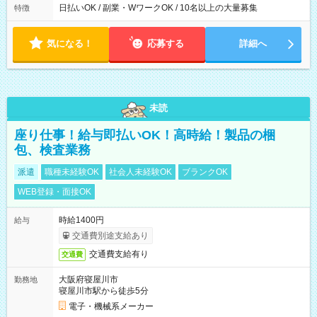
日払いOK / 副業・WワークOK / 10名以上の大量募集
特徴
気になる！
応募する
詳細へ
未読
座り仕事！給与即払いOK！高時給！製品の梱
包、検査業務
派遣
職種未経験OK
社会人未経験OK
ブランクOK
WEB登録・面接OK
時給1400円
給与
交通費別途支給あり
交通費支給有り
交通費
大阪府寝屋川市
勤務地
寝屋川市駅から徒歩5分
電子・機械系メーカー