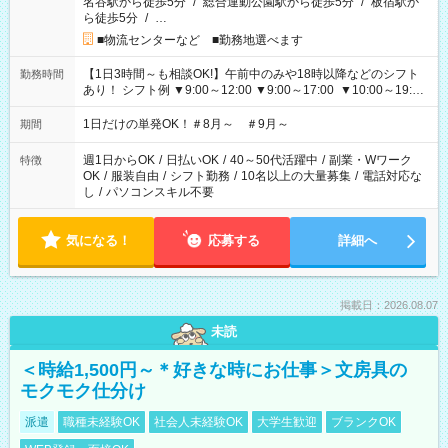
名谷駅から徒歩5分
/
総合運動公園駅から徒歩5分
/
板宿駅か
ら徒歩5分
/
…
■物流センターなど ■勤務地選べます
【1日3時間～も相談OK!】午前中のみや18時以降などのシフト
勤務時間
あり！ シフト例 ▼9:00～12:00 ▼9:00～17:00 ▼10:00～19:00
▼18:00～21:00
1日だけの単発OK！＃8月～ ＃9月～
期間
週1日からOK
/
日払いOK
/
40～50代活躍中
/
副業・Wワーク
特徴
OK
/
服装自由
/
シフト勤務
/
10名以上の大量募集
/
電話対応な
し
/
パソコンスキル不要
気になる！
応募する
詳細へ
掲載日：2026.08.07
未読
＜時給1,500円～＊好きな時にお仕事＞文房具の
モクモク仕分け
派遣
職種未経験OK
社会人未経験OK
大学生歓迎
ブランクOK