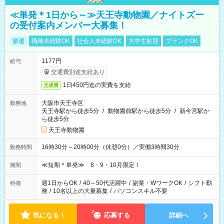
≪単発＊1日から～≫天王寺動物園／ナイトズー
の受付案内メンバー大募集！
派遣
職種未経験OK
社会人未経験OK
大学生歓迎
ブランクOK
1177円
給与
交通費別途支給あり
1日450円迄の実費を支給
交通費
大阪市天王寺区
勤務地
天王寺駅から徒歩5分
/
動物園前駅から徒歩5分
/
新今宮駅か
ら徒歩5分
天王寺動物園
16時30分～20時00分（休憩0分）／実働3時間30分
勤務時間
≪短期＊単発≫ 8・9・10月限定！
期間
週1日からOK
/
40～50代活躍中
/
副業・WワークOK
/
シフト勤
特徴
務
/
10名以上の大量募集
/
パソコンスキル不要
気になる！
応募する
詳細へ