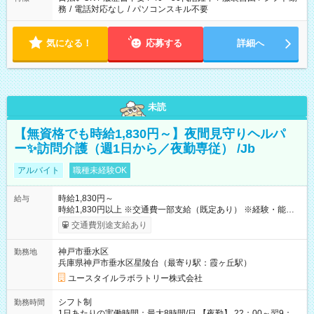
務
/
電話対応なし
/
パソコンスキル不要
気になる！
応募する
詳細へ
未読
【無資格でも時給1,830円～】夜間見守りヘルパ
ー✨訪問介護（週1日から／夜勤専従） /Jb
アルバイト
職種未経験OK
時給1,830円～
給与
時給1,830円以上 ※交通費一部支給（既定あり） ※経験・能力を
考慮して決定します 【収入例】 週1回勤務の場合：1,830円×8時
交通費別途支給あり
間×4回=5万8,560円 週3回勤務の場合：1,830円×8時間×12回
=17万5,680円 【試用期間】試用期間あり 試用期間の長さ：2ヶ
神戸市垂水区
勤務地
月 ※ 雇用形態と給与に、本採用時と異なる部分があります。 雇
兵庫県神戸市垂水区星陵台（最寄り駅：霞ヶ丘駅）
用形態：本採用時と同じです。 給与：時給 1,550円以上
ユースタイルラボラトリー株式会社
シフト制
勤務時間
1日あたりの実働時間：最大8時間/日 【夜勤】 22：00～翌9：