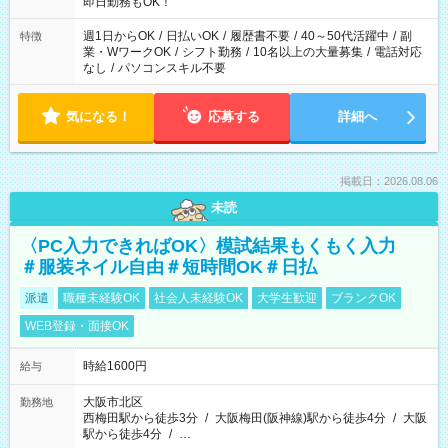
即日勤務もOK！
週1日からOK
/
日払いOK
/
履歴書不要
/
40～50代活躍中
/
副
特徴
業・WワークOK
/
シフト勤務
/
10名以上の大量募集
/
電話対応
なし
/
パソコンスキル不要
気になる！
応募する
詳細へ
掲載日：2026.08.06
未読
〈PC入力できればOK〉模試結果もくもく入力
＃服装ネイル自由＃短時間OK＃日払
派遣
職種未経験OK
社会人未経験OK
大学生歓迎
ブランクOK
WEB登録・面接OK
時給1600円
給与
大阪市北区
勤務地
西梅田駅から徒歩3分
/
大阪梅田(阪神線)駅から徒歩4分
/
大阪
駅から徒歩4分
/
…