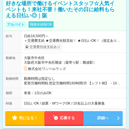
好きな場所で働けるイベントスタッフ☆人気イ
ベントも！来社不要！働いたその日に給料もら
える日払い◎｜阪
アルバイト
職種未経験OK
日給16,500円～
給与
＋交通費支給 ★交通費全額支給！ ★日払いOK！（規定あり） ┗
働いたその日に現金GET♪ お仕事後はコンビニATMから 日払
交通費別途支給あり
い分を引き落とせます！ 【試用期間】試用期間なし
大阪市中央区
勤務地
大阪府大阪市中央区難波（最寄り駅：難波駅）
株式会社ワンベルウッズ
勤務時間は指定なし
勤務時間
変形労働時間制 想定労働時間160時間/月 【シフト例】 ・10：
00～20：00
単発・1日のみOK
期間
日払いOK / 副業・WワークOK / 10名以上の大量募集
特徴
気になる！
応募する
詳細へ