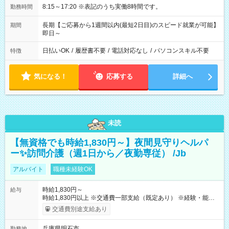
8:15～17:20 ※表記のうち実働8時間です。
勤務時間
長期【ご応募から1週間以内(最短2日目)のスピード就業が可能】
期間
即日～
日払いOK
/
履歴書不要
/
電話対応なし
/
パソコンスキル不要
特徴
気になる！
応募する
詳細へ
未読
【無資格でも時給1,830円～】夜間見守りヘルパ
ー✨訪問介護（週1日から／夜勤専従） /Jb
アルバイト
職種未経験OK
時給1,830円～
給与
時給1,830円以上 ※交通費一部支給（既定あり） ※経験・能力を
考慮して決定します 【収入例】 週1回勤務の場合：1,830円×8時
交通費別途支給あり
間×4回=5万8,560円 週3回勤務の場合：1,830円×8時間×12回
=17万5,680円 【試用期間】試用期間あり 試用期間の長さ：2ヶ
兵庫県明石市
勤務地