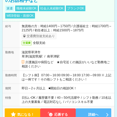
のお話相手など
派遣
職種未経験OK
社会人未経験OK
ブランクOK
WEB登録・面接OK
無資格の方：時給1400円～1750円 / 介護福祉士：時給1700円～
給与
2125円 / 初任者以上：時給1500円～1875円
交通費別途支給あり
全額支給
交通費
滋賀県草津市
勤務地
草津(滋賀県)駅
/
南草津駅
介護施設や病院など ★自宅近くの施設がいいなど勤務地ご
相談ください
【シフト例】 07:00～16:00 09:00～18:00 17:00～09:00 ※ 上記
勤務時間
は一例です！その他シフトもご相談ください！
即日～2ヶ月以上 ■開始日の相談OK！
期間
日払いOK
/
履歴書不要
/
40～50代活躍中
/
シフト勤務
/
10名以
特徴
上の大量募集
/
電話対応なし
/
パソコンスキル不要
気になる！
応募する
詳細へ