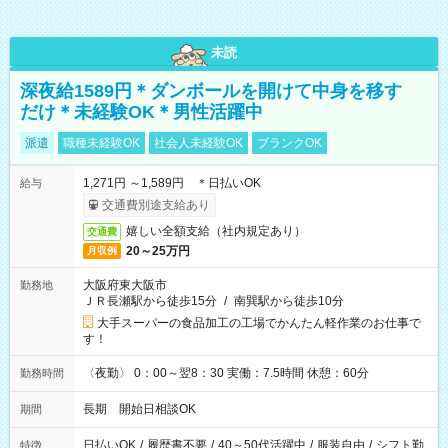
未読
深夜給1589円＊ダンボールを開けて中身を移す
だけ＊未経験OK＊男性活躍中
派遣
職種未経験OK
社会人未経験OK
ブランクOK
1,271円 ～1,589円 ＊日払いOK
給与
交通費別途支給あり
嬉しい全額支給（社内規定あり）
交通費
20～25万円
月収例
大阪府東大阪市
勤務地
ＪＲ長瀬駅から徒歩15分
/
南巽駅から徒歩10分
大手スーパーの食品加工の工場でかんたん軽作業のお仕事で
す！
〈夜勤〉 0：00～翌8：30 実働：7.5時間 休憩：60分
勤務時間
長期 開始日相談OK
期間
日払いOK
/
履歴書不要
/
40～50代活躍中
/
服装自由
/
シフト勤
特徴