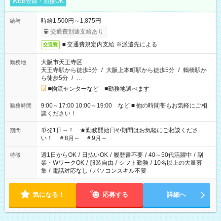
WEB登録・面接OK
時給1,500円～1,875円
給与
交通費別途支給あり
■ 交通費規定内支給 ※派遣先による
交通費
大阪市天王寺区
勤務地
天王寺駅から徒歩5分
/
大阪上本町駅から徒歩5分
/
鶴橋駅か
ら徒歩5分
/
…
■物流センターなど ■勤務地選べます
9:00～17:00 10:00～19:00 など ■ 他の時間帯もお気軽にご相
勤務時間
談ください！
単発1日～！ ★勤務開始日や期間はお気軽にご相談くださ
期間
い！ ＃8月～ ＃9月～
週1日からOK
/
日払いOK
/
履歴書不要
/
40～50代活躍中
/
副
特徴
業・WワークOK
/
服装自由
/
シフト勤務
/
10名以上の大量募
集
/
電話対応なし
/
パソコンスキル不要
気になる！
応募する
詳細へ