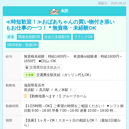
掲載日：2026.08.02
未読
≪時短歓迎！≫おばあちゃんの買い物付き添い
もお仕事の一つ！＊無資格・未経験OK
派遣
職種未経験OK
社会人未経験OK
ブランクOK
WEB登録・面接OK
無資格未経験：時給1400円～ 有資格or経験者：時給1600円～
給与
1650円 ■日払いOK
交通費別途支給あり
交通費全額支給（ガソリン代もOK）
交通費
滋賀県長浜市
勤務地
長浜駅
/
高月駅
/
木ノ本駅
/
…
【勤務地選べます！】グループホーム
【1日5時間～OK】ご希望の時間をご相談ください！ ▼シフト例
勤務時間
日勤 9:00～18:00 早番 7:00～16:00 遅番 10:00～19:00 時
短 10:00～15:00 上記はあくまで一例です。 「夕方までには帰
宅しておきたい」 「朝はゆっくりのスタートがいい」 「お昼の
【急募】1ヶ月～OK！スタート日の相談もOK！（最短2日後か
期間
時間を有効に使いたい」 など、ご希望があれば教えてください
ら）