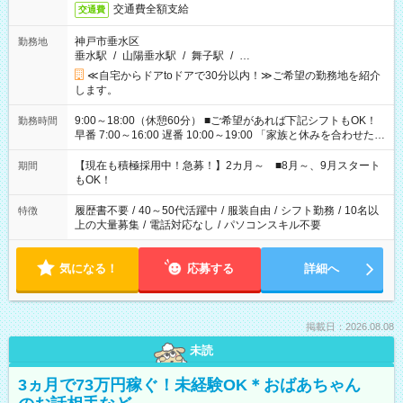
交通費全額支給
交通費
神戸市垂水区
勤務地
垂水駅
/
山陽垂水駅
/
舞子駅
/
…
≪自宅からドアtoドアで30分以内！≫ご希望の勤務地を紹介
します。
9:00～18:00（休憩60分） ■ご希望があれば下記シフトもOK！
勤務時間
早番 7:00～16:00 遅番 10:00～19:00 「家族と休みを合わせた
い」 「余裕を持って夕飯の準備がしたい」 「できれば残業はし
たくない」 など、ご希望を教えてくださいね。 ※Wワーク希望
【現在も積極採用中！急募！】2カ月～ ■8月～、9月スタート
期間
の方へ 今ご覧のお仕事で希望する勤務時間と、もう1つのお仕事
もOK！
の勤務時間。 合計で週40時間を超える場合は応募できません。
履歴書不要
/
40～50代活躍中
/
服装自由
/
シフト勤務
/
10名以
特徴
上の大量募集
/
電話対応なし
/
パソコンスキル不要
気になる！
応募する
詳細へ
掲載日：2026.08.08
未読
3ヵ月で73万円稼ぐ！未経験OK＊おばあちゃん