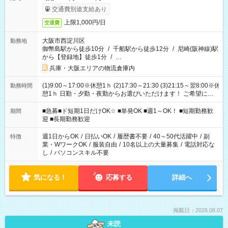
交通費別途支給あり
上限1,000円/日
交通費
大阪市西淀川区
勤務地
御幣島駅から徒歩10分
/
千船駅から徒歩12分
/
尼崎(阪神線)駅
から【登録地】徒歩1分
/
…
兵庫・大阪エリアの物流倉庫内
(1)9:00～17:00※休憩1ｈ (2)17:30～21:30 (3)21:15～翌8:00※休
勤務時間
憩1ｈ 日勤・夕勤・夜勤からお選びいただけます！ ご希望に合
わせて働けるお仕事です(*^^*) 【その他選べる勤務時間】 8-17
時/9-17時/9-18時/10-18時/11-21時/18-22時/20-翌4時/21-翌5
■急募■ド短期1日だけOK☆ ■単発OK ■週1～OK！ ■短期勤務歓
期間
時/22-翌6時/0-翌8時 ご自身のご都合で選んで頂ける完全自由シ
迎 ■長期勤務歓迎
フト！
週1日からOK
/
日払いOK
/
履歴書不要
/
40～50代活躍中
/
副
特徴
業・WワークOK
/
服装自由
/
10名以上の大量募集
/
電話対応な
し
/
パソコンスキル不要
気になる！
応募する
詳細へ
掲載日：2026.08.07
未読