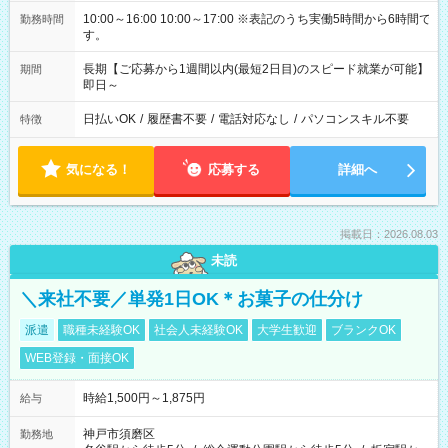
10:00～16:00 10:00～17:00 ※表記のうち実働5時間から6時間で
勤務時間
す。
長期【ご応募から1週間以内(最短2日目)のスピード就業が可能】
期間
即日～
日払いOK
/
履歴書不要
/
電話対応なし
/
パソコンスキル不要
特徴
気になる！
応募する
詳細へ
掲載日：2026.08.03
未読
＼来社不要／単発1日OK＊お菓子の仕分け
派遣
職種未経験OK
社会人未経験OK
大学生歓迎
ブランクOK
WEB登録・面接OK
時給1,500円～1,875円
給与
神戸市須磨区
勤務地