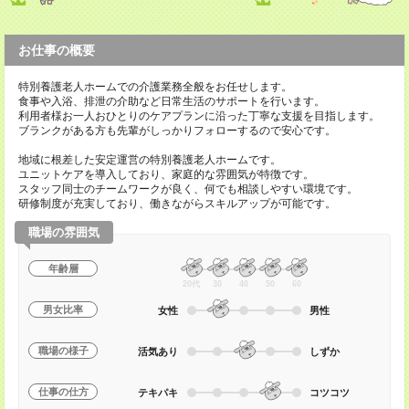
お仕事の概要
特別養護老人ホームでの介護業務全般をお任せします。
食事や入浴、排泄の介助など日常生活のサポートを行います。
利用者様お一人おひとりのケアプランに沿った丁寧な支援を目指します。
ブランクがある方も先輩がしっかりフォローするので安心です。
地域に根差した安定運営の特別養護老人ホームです。
ユニットケアを導入しており、家庭的な雰囲気が特徴です。
スタッフ同士のチームワークが良く、何でも相談しやすい環境です。
研修制度が充実しており、働きながらスキルアップが可能です。
職場の雰囲気
年齢層
20代
30
40
50
60
男女比率
女性
男性
職場の様子
活気あり
しずか
仕事の仕方
テキパキ
コツコツ