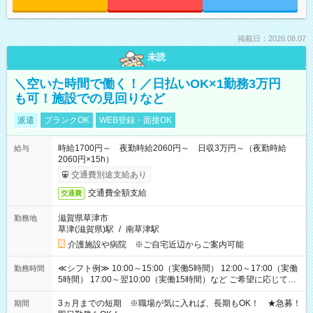
掲載日：2026.08.07
未読
＼空いた時間で働く！／日払いOK×1勤務3万円
も可！施設での見回りなど
派遣
ブランクOK
WEB登録・面接OK
時給1700円～ 夜勤時給2060円～ 日収3万円～（夜勤時給
給与
2060円×15h）
交通費別途支給あり
交通費全額支給
交通費
滋賀県草津市
勤務地
草津(滋賀県)駅
/
南草津駅
介護施設や病院 ※ご自宅近辺からご案内可能
≪シフト例≫ 10:00～15:00（実働5時間） 12:00～17:00（実働
勤務時間
5時間） 17:00～翌10:00（実働15時間）など ご希望に応じて、
働く時間は調整できます！ お気軽に担当へ相談ください！
3ヵ月までの短期 ※職場が気に入れば、長期もOK！ ★急募！
期間