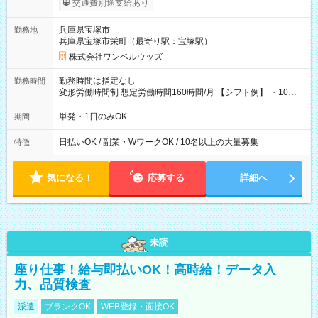
交通費別途支給あり
い分を引き落とせます！ 【試用期間】試用期間なし
兵庫県宝塚市
勤務地
兵庫県宝塚市栄町（最寄り駅：宝塚駅）
株式会社ワンベルウッズ
勤務時間は指定なし
勤務時間
変形労働時間制 想定労働時間160時間/月 【シフト例】 ・10：
00～20：00
単発・1日のみOK
期間
日払いOK / 副業・WワークOK / 10名以上の大量募集
特徴
気になる！
応募する
詳細へ
未読
座り仕事！給与即払いOK！高時給！データ入
力、品質検査
派遣
ブランクOK
WEB登録・面接OK