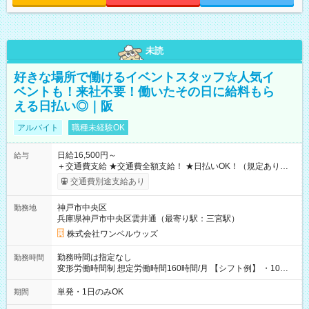
未読
好きな場所で働けるイベントスタッフ☆人気イ
ベントも！来社不要！働いたその日に給料もら
える日払い◎｜阪
アルバイト
職種未経験OK
日給16,500円～
給与
＋交通費支給 ★交通費全額支給！ ★日払いOK！（規定あり） ┗
働いたその日に現金GET♪ お仕事後はコンビニATMから 日払
交通費別途支給あり
い分を引き落とせます！ 【試用期間】試用期間なし
神戸市中央区
勤務地
兵庫県神戸市中央区雲井通（最寄り駅：三宮駅）
株式会社ワンベルウッズ
勤務時間は指定なし
勤務時間
変形労働時間制 想定労働時間160時間/月 【シフト例】 ・10：
00～20：00
単発・1日のみOK
期間