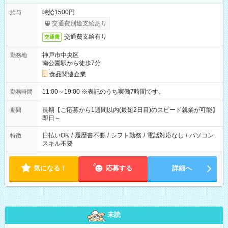
時給1500円
給与
交通費別途支給あり
交通費支給有り
交通費
神戸市中央区
勤務地
南公園駅から徒歩7分
食品関連企業
11:00～19:00 ※表記のうち実働7時間です。
勤務時間
長期【ご応募から1週間以内(最短2日目)のスピード就業が可能】
期間
即日～
日払いOK
/
履歴書不要
/
シフト勤務
/
電話対応なし
/
パソコン
特徴
スキル不要
気になる！
応募する
詳細へ
未読