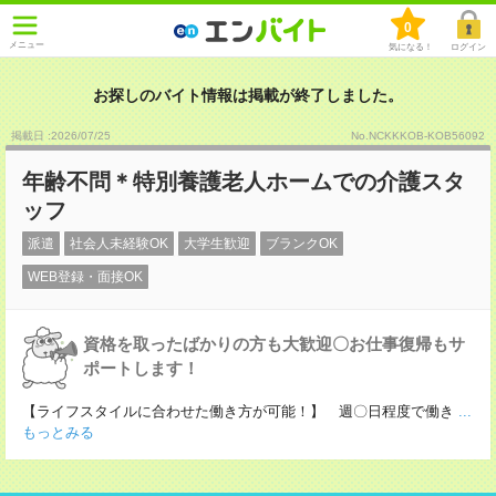
0
メニュー
気になる！
ログイン
お探しのバイト情報は掲載が終了しました。
掲載日 :2026
/
07
/
25
No.NCKKKOB-KOB56092
年齢不問＊特別養護老人ホームでの介護スタ
ッフ
派遣
社会人未経験OK
大学生歓迎
ブランクOK
WEB登録・面接OK
資格を取ったばかりの方も大歓迎〇お仕事復帰もサ
ポートします！
【ライフスタイルに合わせた働き方が可能！】 週〇日程度で働き
...
もっとみる