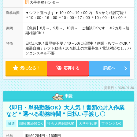
大手事務センター
▼シフト選べます▼ 10：00～19：00 内、6ｈから相談可能！
勤務時間
＊10：00～16：00 ＊10：00～17：00 ＊10：00～18：00 ＊
11：00～19：00 ＊12：00～19：00 ＊13：00～19：00
【急募】8月～、9月～、10月～ ご相談OKです ＃2カ月～短
期間
期相談OK！
日払いOK
/
履歴書不要
/
40～50代活躍中
/
副業・WワークOK
/
特徴
服装自由
/
シフト勤務
/
10名以上の大量募集
/
電話対応なし
/
パ
ソコンスキル不要
気になる！
応募する
詳細へ
掲載日：2026.07.30
未読
《即日・単発勤務OK》大人気！書類の封入作業
など＊選べる勤務時間＊日払い手渡し〇
派遣
職種未経験OK
社会人未経験OK
大学生歓迎
ブランクOK
時給1284円～1605円
給与