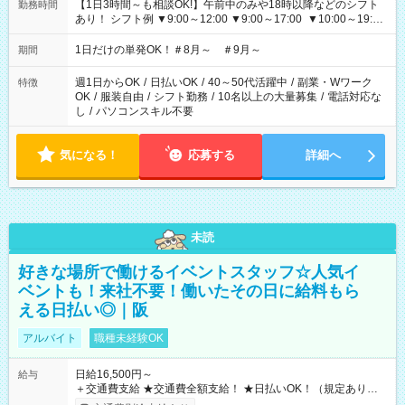
【1日3時間～も相談OK!】午前中のみや18時以降などのシフト
勤務時間
あり！ シフト例 ▼9:00～12:00 ▼9:00～17:00 ▼10:00～19:00
▼18:00～21:00
1日だけの単発OK！＃8月～ ＃9月～
期間
週1日からOK
/
日払いOK
/
40～50代活躍中
/
副業・Wワーク
特徴
OK
/
服装自由
/
シフト勤務
/
10名以上の大量募集
/
電話対応な
し
/
パソコンスキル不要
気になる！
応募する
詳細へ
未読
好きな場所で働けるイベントスタッフ☆人気イ
ベントも！来社不要！働いたその日に給料もら
える日払い◎｜阪
アルバイト
職種未経験OK
日給16,500円～
給与
＋交通費支給 ★交通費全額支給！ ★日払いOK！（規定あり） ┗
働いたその日に現金GET♪ お仕事後はコンビニATMから 日払