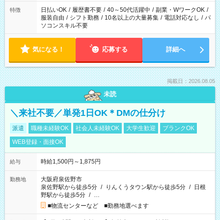
ね。
日払いOK
/
履歴書不要
/
40～50代活躍中
/
副業・WワークOK
/
特徴
服装自由
/
シフト勤務
/
10名以上の大量募集
/
電話対応なし
/
パ
ソコンスキル不要
気になる！
応募する
詳細へ
掲載日：2026.08.05
未読
＼来社不要／単発1日OK＊DMの仕分け
派遣
職種未経験OK
社会人未経験OK
大学生歓迎
ブランクOK
WEB登録・面接OK
時給1,500円～1,875円
給与
大阪府泉佐野市
勤務地
泉佐野駅から徒歩5分
/
りんくうタウン駅から徒歩5分
/
日根
野駅から徒歩5分
/
…
■物流センターなど ■勤務地選べます