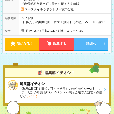
月 ※ 雇用形態と給与に、本採用時と異なる部分があります。 雇
兵庫県明石市天文町（最寄り駅：人丸前駅）
用形態：本採用時と同じです。 給与：時給 1,550円以上
ユースタイルラボラトリー株式会社
シフト制
勤務時間
1日あたりの実働時間：最大8時間/日 【夜勤】 22：00～翌9：
00 ※週1日～OK ／ 夜勤専従 ＊＊ 勤務時間例 ＊＊ ■22時か
ら翌7時 ■23時から翌8時 ■24時から翌9時 など ※上記の時間
週1日からOK / 日払いOK / 副業・WワークOK
特徴
内で8時間勤務（休憩1時間）ご利用者様により、時間は異なり
ます。 ※曜日固定（毎週同じ曜日での勤務となります）
気になる！
応募する
詳細へ
編集部イチオシ
《単発1日OK！日払い可》＊チラシのモクモクシール貼り、
《1日だけの単発もOK》イベントや展示会場での設営・撤去
など
(8/7UP!)