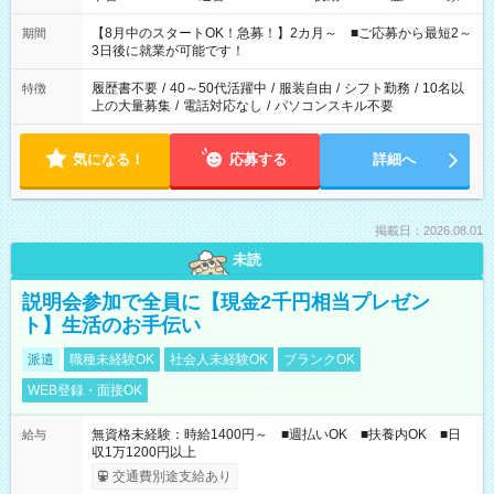
と休みを合わせたい」 「余裕を持って夕飯の準備がしたい」
「できれば残業はしたくない」 など、ご希望を教えてください
【8月中のスタートOK！急募！】2カ月～ ■ご応募から最短2～
期間
ね。 ※Wワーク希望の方へ 今ご覧のお仕事で希望する勤務時間
3日後に就業が可能です！
と、もう1つのお仕事の勤務時間。 合計で週40時間を超える場
合は応募できません。
履歴書不要
/
40～50代活躍中
/
服装自由
/
シフト勤務
/
10名以
特徴
上の大量募集
/
電話対応なし
/
パソコンスキル不要
気になる！
応募する
詳細へ
掲載日：2026.08.01
未読
説明会参加で全員に【現金2千円相当プレゼン
ト】生活のお手伝い
派遣
職種未経験OK
社会人未経験OK
ブランクOK
WEB登録・面接OK
無資格未経験：時給1400円～ ■週払いOK ■扶養内OK ■日
給与
収1万1200円以上
交通費別途支給あり