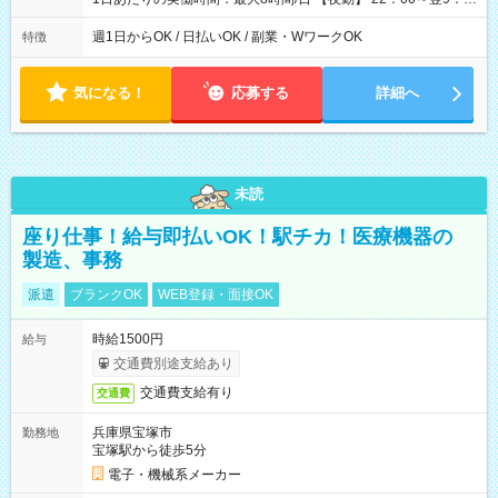
00 ※週1日～OK ／ 夜勤専従 ＊＊ 勤務時間例 ＊＊ ■22時か
ら翌7時 ■23時から翌8時 ■24時から翌9時 など ※上記の時間
週1日からOK / 日払いOK / 副業・WワークOK
特徴
内で8時間勤務（休憩1時間）ご利用者様により、時間は異なり
ます。 ※曜日固定（毎週同じ曜日での勤務となります）
気になる！
応募する
詳細へ
未読
座り仕事！給与即払いOK！駅チカ！医療機器の
製造、事務
派遣
ブランクOK
WEB登録・面接OK
時給1500円
給与
交通費別途支給あり
交通費支給有り
交通費
兵庫県宝塚市
勤務地
宝塚駅から徒歩5分
電子・機械系メーカー