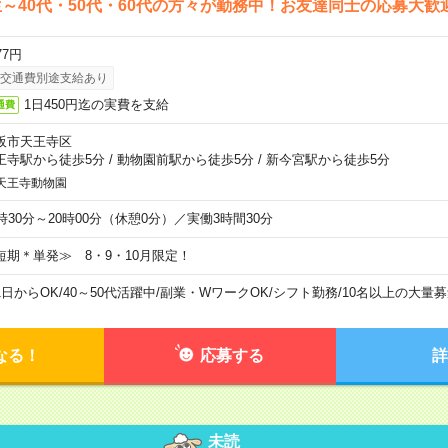
～40代・50代・60代の方々が勤務中！お友達同士の応募大歓
77円
交通費別途支給あり
1日450円迄の実費を支給
通費
阪市天王寺区
王寺駅から徒歩5分
/
動物園前駅から徒歩5分
/
新今宮駅から徒歩5分
天王寺動物園
6時30分～20時00分（休憩0分）／実働3時間30分
短期＊単発≫ 8・9・10月限定！
1日からOK
/
40～50代活躍中
/
副業・WワークOK
/
シフト勤務
/
10名以上の大量募
なる！
応募する
詳
未読