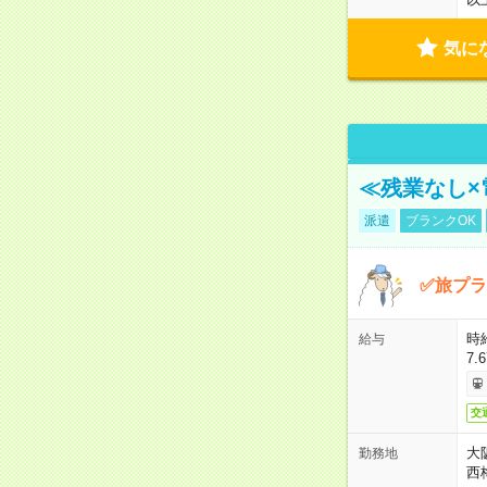
気に
≪残業なし×
派遣
ブランクOK
✅旅プラ
時
給与
7.
交
大
勤務地
西