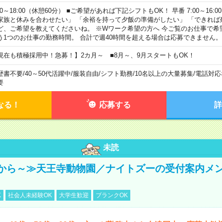
00～18:00（休憩60分） ■ご希望があれば下記シフトもOK！ 早番 7:00～16:00 遅
家族と休みを合わせたい」 「余裕を持って夕飯の準備がしたい」 「できれば
ど、ご希望を教えてくださいね。 ※Wワーク希望の方へ 今ご覧のお仕事で希
う1つのお仕事の勤務時間。 合計で週40時間を超える場合は応募できません。
現在も積極採用中！急募！】2カ月～ ■8月～、9月スタートもOK！
歴書不要
/
40～50代活躍中
/
服装自由
/
シフト勤務
/
10名以上の大量募集
/
電話対応
要
なる！
応募する
詳
未読
から～≫天王寺動物園／ナイトズーの受付案内メ
K
社会人未経験OK
大学生歓迎
ブランクOK