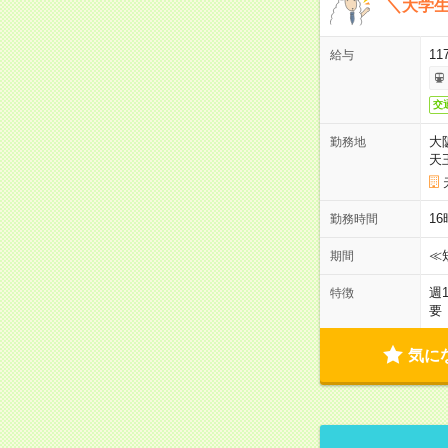
＼大学生
11
給与
交
大
勤務地
天
1
勤務時間
≪
期間
週
特徴
要
気に