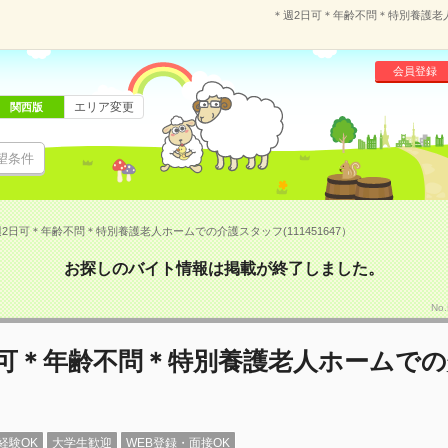
＊週2日可＊年齢不問＊特別養護老人
会員登録
エリア変更
関西版
望条件
2日可＊年齢不問＊特別養護老人ホームでの介護スタッフ(111451647）
お探しのバイト情報は掲載が終了しました。
No
日可＊年齢不問＊特別養護老人ホームで
経験OK
大学生歓迎
WEB登録・面接OK