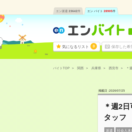
エン派遣
23642
件
エン バイト
28905
件
0
気になるリスト
保存した希
バイトTOP
関西
兵庫県
西宮市
＊週
掲載日 :
2026
/
07
/
25
＊週2
タッフ
派遣
社会人未