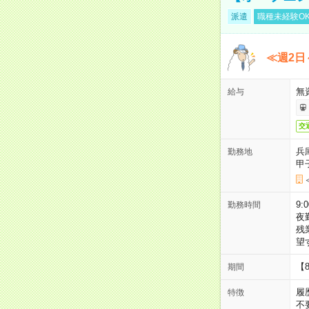
派遣
職種未経験O
≪週2日
無
給与
交
兵
勤務地
甲
9:
勤務時間
夜
残
望
【
期間
履
特徴
不