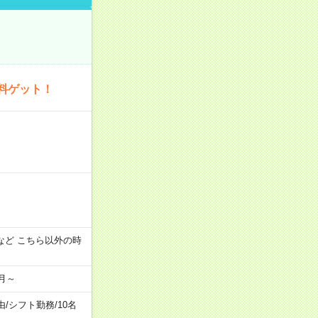
料ゲット！
:00 など こちら以外の時
月～
由
/
シフト勤務
/
10名