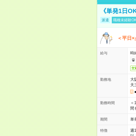
《単発1日O
派遣
職種未経験O
＜平日×
時給
給与
交
大
勤務地
天
＜1
勤務時間
間
単
期間
週
特徴
以