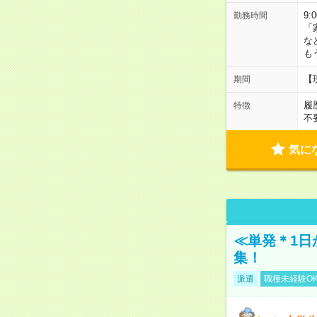
9:
勤務時間
「
な
も
【
期間
履
特徴
不
気に
≪単発＊1日
集！
派遣
職種未経験O