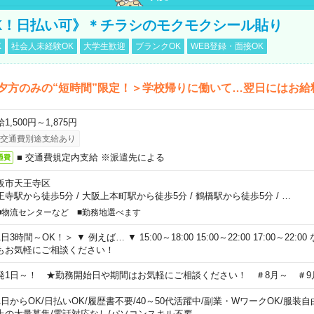
K！日払い可》＊チラシのモクモクシール貼り
K
社会人未経験OK
大学生歓迎
ブランクOK
WEB登録・面接OK
夕方のみの“短時間”限定！＞学校帰りに働いて…翌日にはお給
1,500円～1,875円
交通費別途支給あり
■ 交通費規定内支給 ※派遣先による
通費
阪市天王寺区
王寺駅から徒歩5分
/
大阪上本町駅から徒歩5分
/
鶴橋駅から徒歩5分
/
…
■物流センターなど ■勤務地選べます
日3時間～OK！＞ ▼ 例えば… ▼ 15:00～18:00 15:00～22:00 17:00～22
もお気軽にご相談ください！
発1日～！ ★勤務開始日や期間はお気軽にご相談ください！ ＃8月～ ＃9
1日からOK
/
日払いOK
/
履歴書不要
/
40～50代活躍中
/
副業・WワークOK
/
服装自
上の大量募集
/
電話対応なし
/
パソコンスキル不要