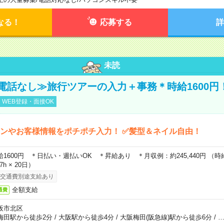
なる！
応募する
詳
未読
電話なし≫旅行ツアーの入力＋事務＊時給1600円
WEB登録・面接OK
ンやお客様情報をポチポチ入力！ ✅髪型＆ネイル自由！
給1600円 ＊日払い・週払いOK ＊昇給あり ＊月収例：約245,440円 （時給1,
67h × 20日）
交通費別途支給あり
全額支給
通費
阪市北区
梅田駅から徒歩2分
/
大阪駅から徒歩4分
/
大阪梅田(阪急線)駅から徒歩6分
/