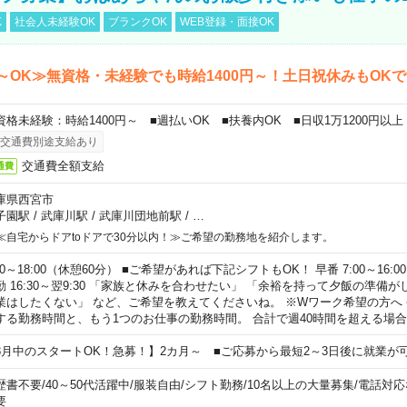
K
社会人未経験OK
ブランクOK
WEB登録・面接OK
～OK≫無資格・未経験でも時給1400円～！土日祝休みもOK
資格未経験：時給1400円～ ■週払いOK ■扶養内OK ■日収1万1200円以上
交通費別途支給あり
交通費全額支給
通費
庫県西宮市
子園駅
/
武庫川駅
/
武庫川団地前駅
/
…
≪自宅からドアtoドアで30分以内！≫ご希望の勤務地を紹介します。
00～18:00（休憩60分） ■ご希望があれば下記シフトもOK！ 早番 7:00～16:00 遅
勤 16:30～翌9:30 「家族と休みを合わせたい」 「余裕を持って夕飯の準備
業はしたくない」 など、ご希望を教えてくださいね。 ※Wワーク希望の方へ
する勤務時間と、もう1つのお仕事の勤務時間。 合計で週40時間を超える場
8月中のスタートOK！急募！】2カ月～ ■ご応募から最短2～3日後に就業が
歴書不要
/
40～50代活躍中
/
服装自由
/
シフト勤務
/
10名以上の大量募集
/
電話対応
要