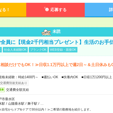
なる！
応募する
詳
未読
全員に【現金2千円相当プレゼント】生活のお手
K
社会人未経験OK
ブランクOK
WEB登録・面接OK
相談だけでもOK！≫日収1.1万円以上で週2日～＆土日休みも
資格未経験：時給1400円～ ■週払いOK ■扶養内OK ■日収1万1200円以上
交通費別途支給あり
交通費全額支給
通費
戸市垂水区
水駅
/
山陽垂水駅
/
舞子駅
/
…
≪自宅からドアtoドアで30分以内！≫ご希望の勤務地を紹介します。