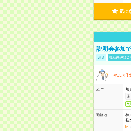
気に
説明会参加で
派遣
職種未経験O
≪まずは
無
給与
交
神
勤務地
垂