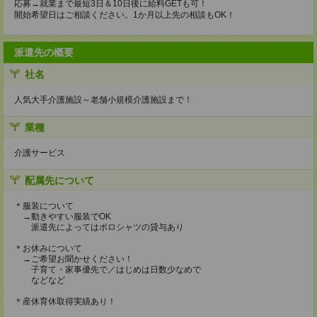
応募→就業まで最短3日＆10日後に給料GETも可！
開始希望日はご相談ください。1か月以上先の相談もOK！
派遣先の概要
社名
人気大手介護施設～老舗小規模介護施設まで！
業種
介護サービス
配属先について
＊服装について
→動きやすい服装でOK
派遣先によってはポロシャツの貸与あり
＊お休みについて
→ご希望お聞かせください！
子育て・家事優先で／はじめは日数少なめで
などなど
＊産休育休取得実績あり！