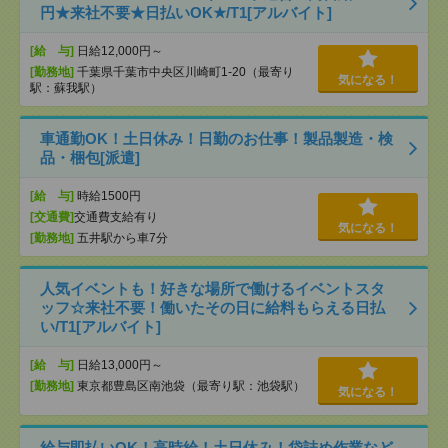
円★来社不要★日払いOK★/T1[アルバイト]
[給 与]
日給12,000円～
[勤務地]
千葉県千葉市中央区川崎町1-20（最寄り
気になる！
駅：蘇我駅）
車通勤OK！土日休み！日勤のお仕事！製品製造・検
品・梱包[派遣]
[給 与]
時給1500円
[交通費]
交通費支給有り
気になる！
[勤務地]
五井駅から車7分
人気イベントも！好きな場所で働けるイベントスタ
ッフ☆来社不要！働いたその日に給料もらえる日払
い/T1[アルバイト]
[給 与]
日給13,000円～
[勤務地]
東京都豊島区南池袋（最寄り駅：池袋駅）
気になる！
給与即払いOK！高時給！土日休み！袋詰め作業など