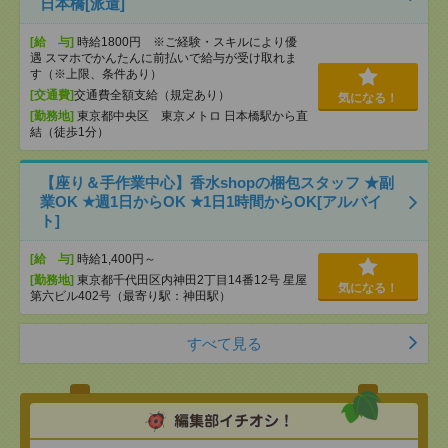
日本橋[派遣]
[給 与]
時給1800円 ※ご経験・スキルにより優
遇 スマホでかんたんに前払いで給与が受け取れま
す（※上限、条件あり）
[交通費]
交通費全額支給（規定あり）
気になる！
[勤務地]
東京都中央区 東京メトロ 日本橋駅から直
結（徒歩1分）
【座り＆手作業中心】香水shopの梱包スタッフ ★副
業OK ★週1日からOK ★1日1時間からOK[アルバイ
ト]
[給 与]
時給1,400円～
[勤務地]
東京都千代田区内神田2丁目14番12号 星屋
気になる！
第六ビル402号（最寄り駅：神田駅）
すべて見る