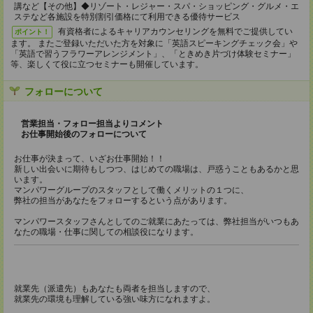
講など【その他】◆リゾート・レジャー・スパ・ショッピング・グルメ・エ
ステなど各施設を特別割引価格にて利用できる優待サービス
有資格者によるキャリアカウンセリングを無料でご提供してい
ポイント！
ます。 またご登録いただいた方を対象に「英語スピーキングチェック会」や
「英語で習うフラワーアレンジメント」、「ときめき片づけ体験セミナー」
等、楽しくて役に立つセミナーも開催しています。
フォローについて
営業担当・フォロー担当よりコメント
お仕事開始後のフォローについて
お仕事が決まって、いざお仕事開始！！
新しい出会いに期待もしつつ、はじめての職場は、戸惑うこともあるかと思
います。
マンパワーグループのスタッフとして働くメリットの１つに、
弊社の担当があなたをフォローするという点があります。
マンパワースタッフさんとしてのご就業にあたっては、弊社担当がいつもあ
なたの職場・仕事に関しての相談役になります。
就業先（派遣先）もあなたも両者を担当しますので、
就業先の環境も理解している強い味方になれますよ。