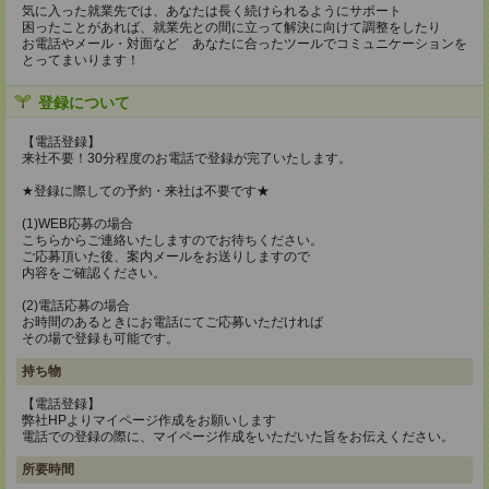
気に入った就業先では、あなたは長く続けられるようにサポート
困ったことがあれば、就業先との間に立って解決に向けて調整をしたり
お電話やメール・対面など あなたに合ったツールでコミュニケーションを
とってまいります！
登録について
【電話登録】
来社不要！30分程度のお電話で登録が完了いたします。
★登録に際しての予約・来社は不要です★
(1)WEB応募の場合
こちらからご連絡いたしますのでお待ちください。
ご応募頂いた後、案内メールをお送りしますので
内容をご確認ください。
(2)電話応募の場合
お時間のあるときにお電話にてご応募いただければ
その場で登録も可能です。
持ち物
【電話登録】
弊社HPよりマイページ作成をお願いします
電話での登録の際に、マイページ作成をいただいた旨をお伝えください。
所要時間