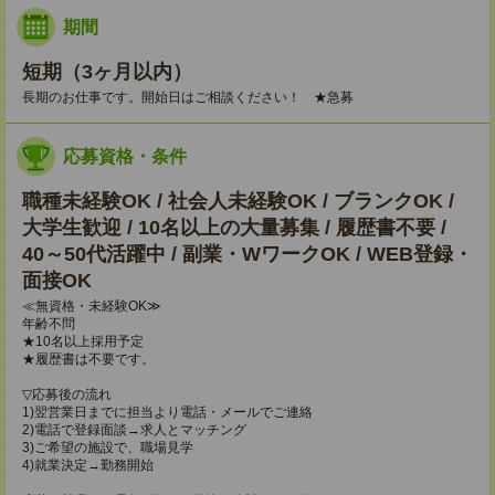
期間
短期（3ヶ月以内）
長期のお仕事です。開始日はご相談ください！ ★急募
応募資格・条件
職種未経験OK / 社会人未経験OK / ブランクOK /
大学生歓迎 / 10名以上の大量募集 / 履歴書不要 /
40～50代活躍中 / 副業・WワークOK / WEB登録・
面接OK
≪無資格・未経験OK≫
年齢不問
★10名以上採用予定
★履歴書は不要です。
▽応募後の流れ
1)翌営業日までに担当より電話・メールでご連絡
2)電話で登録面談→求人とマッチング
3)ご希望の施設で、職場見学
4)就業決定→勤務開始