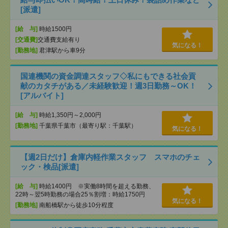
[派遣]
[給 与]
時給1500円
[交通費]
交通費支給有り
気になる！
[勤務地]
君津駅から車9分
国連機関の資金調達スタッフ◇私にもできる社会貢
献のカタチがある／未経験歓迎！週3日勤務～OK！
[アルバイト]
[給 与]
時給1,350円～2,000円
[勤務地]
千葉県千葉市（最寄り駅：千葉駅）
気になる！
【週2日だけ】倉庫内軽作業スタッフ スマホのチェ
ック・検品[派遣]
[給 与]
時給1400円 ※実働8時間を超える勤務、
22時～翌5時勤務の場合25％割増：時給1750円
気になる！
[勤務地]
南船橋駅から徒歩10分程度