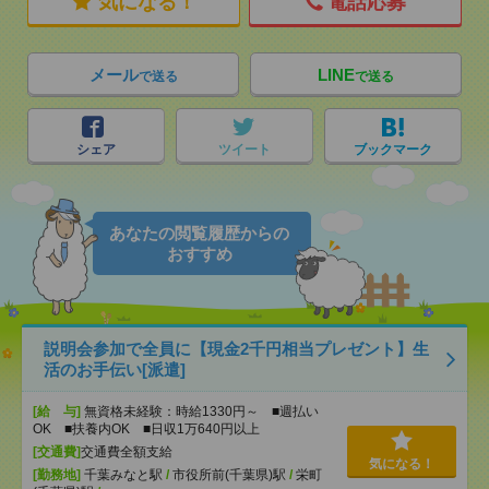
気になる！
電話応募
メール
LINE
で送る
で送る
シェア
ツイート
ブックマーク
あなたの閲覧履歴からの
おすすめ
説明会参加で全員に【現金2千円相当プレゼント】生
活のお手伝い[派遣]
[給 与]
無資格未経験：時給1330円～ ■週払い
OK ■扶養内OK ■日収1万640円以上
[交通費]
交通費全額支給
気になる！
[勤務地]
千葉みなと駅
/
市役所前(千葉県)駅
/
栄町