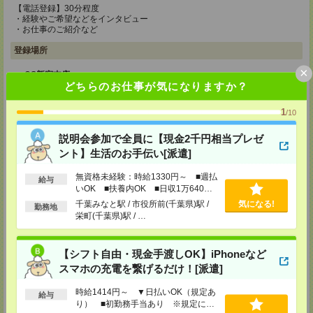
【電話登録】30分程度
・経験やご希望などをインタビュー
・お仕事のご紹介など
登録場所
×
CS新宿支店
どちらのお仕事が気になりますか？
〒163-1517
東京都新宿区西新宿 1-6-1 新宿エルタワー 17F
TEL：0120-659-458
1
/10
MAIL：
CS_SHINJUKU@manpowergroup.jp
担当：採用担当
説明会参加で全員に【現金2千円相当プレゼ
CS立川支店
ント】生活のお手伝い[派遣]
〒190-0012
東京都立川市曙町2-34-7 ファーレイーストビル 8F
無資格未経験：時給1330円～ ■週払
給与
TEL：0120-659-460
いOK ■扶養内OK ■日収1万640円
MAIL：
CS_TACHIKAWA@manpowergroup.jp
以上
千葉みなと駅 / 市役所前(千葉県)駅 /
気になる!
勤務地
担当：採用担当
栄町(千葉県)駅 / …
CS横浜支店
〒220-8136
【シフト自由・現金手渡しOK】iPhoneなど
神奈川県横浜市西区みなとみらい 2-2-1 横浜ランドマークタワー36F
TEL：0120-659-459
スマホの充電を繋げるだけ！[派遣]
MAIL：
CS_YOKOHAMA@manpowergroup.jp
担当：採用担当
時給1414円～ ▼日払いOK（規定あ
給与
り） ■初勤務手当あり ※規定によ
CS大宮支店