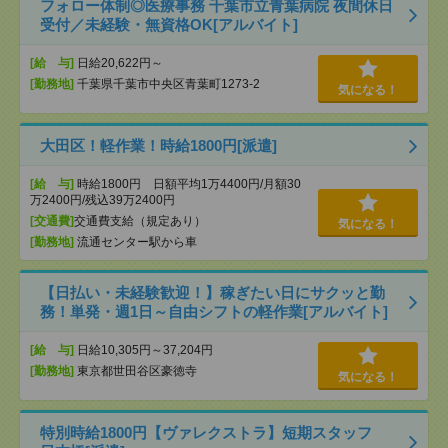
フォロー体制◎医療事務 千葉市立青葉病院 夜間休日
受付／未経験・無資格OK[アルバイト]
[給 与]
日給20,622円～
[勤務地]
千葉県千葉市中央区青葉町1273-2
気になる！
大田区！軽作業！時給1800円[派遣]
[給 与]
時給1800円 日額平均1万4400円/月額30
万2400円/残込39万2400円
[交通費]
交通費支給（規定あり）
気になる！
[勤務地]
流通センター駅から車
【日払い・未経験歓迎！】稼ぎたい日にサクッと勤
務！単発・週1日～自由シフトの軽作業[アルバイト]
[給 与]
日給10,305円～37,204円
[勤務地]
東京都世田谷区豪徳寺
気になる！
特別時給1800円【ヴァレクストラ】短期スタッフ