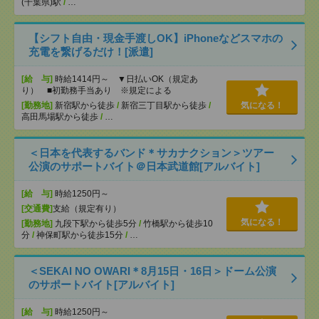
(千葉県)駅
/
…
【シフト自由・現金手渡しOK】iPhoneなどスマホの
充電を繋げるだけ！[派遣]
[給 与]
時給1414円～ ▼日払いOK（規定あ
り） ■初勤務手当あり ※規定による
[勤務地]
新宿駅から徒歩
/
新宿三丁目駅から徒歩
/
気になる！
高田馬場駅から徒歩
/
…
＜日本を代表するバンド＊サカナクション＞ツアー
公演のサポートバイト＠日本武道館[アルバイト]
[給 与]
時給1250円～
[交通費]
支給（規定有り）
気になる！
[勤務地]
九段下駅から徒歩5分
/
竹橋駅から徒歩10
分
/
神保町駅から徒歩15分
/
…
＜SEKAI NO OWARI＊8月15日・16日＞ドーム公演
のサポートバイト[アルバイト]
[給 与]
時給1250円～