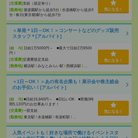
[交通費]
支給（規定有り）
気になる！
[勤務地]
後楽園駅から徒歩5分
/
水道橋駅から徒歩5
分
/
春日(東京都)駅から徒歩7分
＜単発＊1日～OK！＞コンサートなどのグッズ販売
スタッフ＊[アルバイト]
[給 与]
日給1万5000円～ ■最大で日給2万8500
円！
[交通費]
交通費規定支給
気になる！
[勤務地]
横浜駅
/
みなとみらい駅
/
西横浜駅
/
…
＜1日～OK！＞あの有名企業も！展示会や株主総会
のお手伝い！[アルバイト]
[給 与]
■日給16,840円～ ■日払いOK ■実働3時
間5,120円のお仕事あります！
[交通費]
一部支給
気になる！
[勤務地]
東京駅
/
水道橋駅
/
有楽町駅
/
…
人気イベントも！好きな場所で働けるイベントスタ