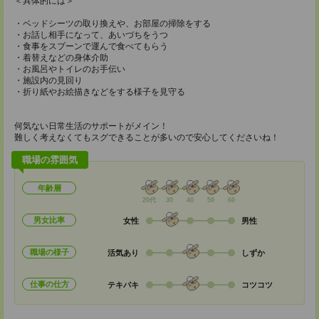
＜具体的には＞
・ベッドシーツの取り換えや、お部屋の掃除をする
・お話し相手になって、あいづちをうつ
・食事をスプーンで運んで食べてもらう
・着替えなどの身体介助
・お風呂やトイレのお手伝い
・施設内の見回り
・折り紙やお絵描きなどをする様子を見守る
何気ない日常生活のサポートがメイン！
難しく考えなくてもスグできることが多いので安心してくださいね！
職場の雰囲気
年齢層
20代
30
40
50
60
男女比率
女性
男性
職場の様子
活気あり
しずか
仕事の仕方
テキパキ
コツコツ