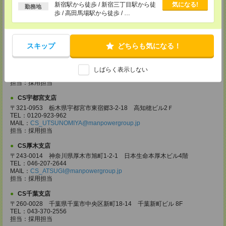
る
新宿駅から徒歩 / 新宿三丁目駅から徒
気になる!
〒330-0854 埼玉県さいたま市大宮区桜木町 1-10-16 シーノ大宮ノース
勤務地
ウイング 9階
歩 / 高田馬場駅から徒歩 / …
TEL：0120-769-355
MAIL：
CS_OMIYA@manpowergroup.jp
担当：採用担当
スキップ
どちらも気になる！
CS高崎支店
〒370-0831 群馬県高崎市あら町167 高崎第一生命ビルディング11Ｆ
TEL：027-320-6558
しばらく表示しない
MAIL：
CS_TAKASAKI@manpowergroup.jp
担当：採用担当
CS宇都宮支店
〒321-0953 栃木県宇都宮市東宿郷3-2-18 高知穂ビル2Ｆ
TEL：0120-923-962
MAIL：
CS_UTSUNOMIYA@manpowergroup.jp
担当：採用担当
CS厚木支店
〒243-0014 神奈川県厚木市旭町1-2-1 日本生命本厚木ビル4階
TEL：046-207-2644
MAIL：
CS_ATSUGI@manpowergroup.jp
担当：採用担当
CS千葉支店
〒260-0028 千葉県千葉市中央区新町18-14 千葉新町ビル 8F
TEL：043-370-2556
担当：採用担当