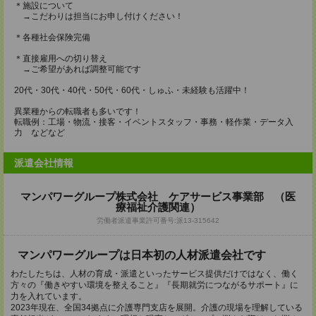
＊施設について
→こだわりは担当にお申し付けください！
＊各種社会保険完備
＊直接雇用への切り替え
→ご希望があれば調整可能です
20代・30代・40代・50代・60代・しゅふ・未経験も活躍中！
異業種からの転職者も多いです！
転職例：工場・物流・接客・イベントスタッフ・事務・軽作業・データ入
力 などなど
派遣会社情報
マンパワーグループ株式会社 ケアサービス事業部 （医
療福祉介護関連）
労働者派遣事業許可番号:派13-315642
マンパワーグループは日本初の人材派遣会社です
わたしたちは、人材の育成・派遣といったサービス提供だけではなく、働く
方々の『働きやすい環境を整えること』『長期就労につながるサポート』に
力を入れています。
2023年現在、全国34拠点に介護専門支店を展開。介護の現場を理解している