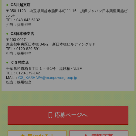
CS川越支店
〒350-1123 埼玉県川越市脇田本町 11-15 損保ジャパン日本興亜川越ビ
ル 5F
TEL：048-643-6132
担当：採用担当
CS日本橋支店
〒103-0027
東京都中央区日本橋 3-8-2 新日本橋ビルディング８Ｆ
TEL：0120-829-591
担当：採用担当
ＣＳ柏支店
千葉県柏市柏６丁目１－番1号 流鉄柏ビル2F
TEL：0120-179-142
MAIL：
CS_KASHIWA@manpowergroup.jp
担当：採用担当
応募ページへ