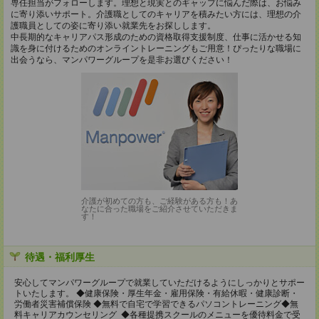
専任担当がフォローします。理想と現実とのギャップに悩んだ際は、お悩み
に寄り添いサポート。介護職としてのキャリアを積みたい方には、理想の介
護職員としての姿に寄り添い就業先をお探しします。
中長期的なキャリアパス形成のための資格取得支援制度、仕事に活かせる知
識を身に付けるためのオンライントレーニングもご用意！ぴったりな職場に
出会うなら、マンパワーグループを是非お選びください！
介護が初めての方も、ご経験がある方も！あ
なたに合った職場をご紹介させていただきま
す！
待遇・福利厚生
安心してマンパワーグループで就業していただけるようにしっかりとサポー
トいたします。 ◆健康保険・厚生年金・雇用保険・有給休暇・健康診断・
労働者災害補償保険 ◆無料で自宅で学習できるパソコントレーニング◆無
料キャリアカウンセリング ◆各種提携スクールのメニューを優待料金で受