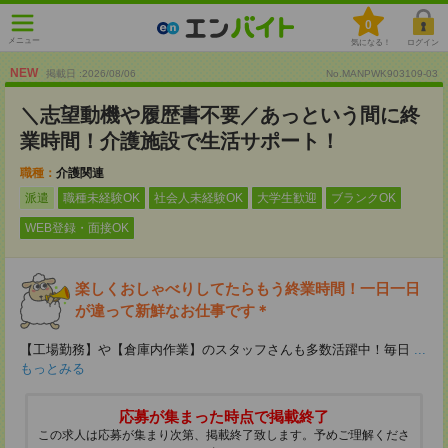
0
メニュー
気になる！
ログイン
NEW
掲載日 :2026
/
08
/
06
No.MANPWK903109-03
＼志望動機や履歴書不要／あっという間に終
業時間！介護施設で生活サポート！
職種：
介護関連
派遣
職種未経験OK
社会人未経験OK
大学生歓迎
ブランクOK
WEB登録・面接OK
楽しくおしゃべりしてたらもう終業時間！一日一日
が違って新鮮なお仕事です＊
【工場勤務】や【倉庫内作業】のスタッフさんも多数活躍中！毎日
...
もっとみる
応募が集まった時点で掲載終了
この求人は応募が集まり次第、掲載終了致します。予めご理解くださ