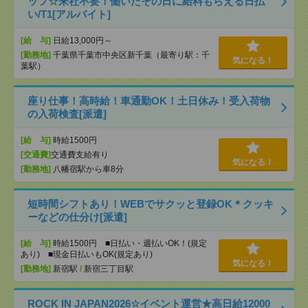
ッフ☆来社不要！働いたその日に給料もらえる日払
い/T1[アルバイト]
[給 与]
日給13,000円～
[勤務地]
千葉県千葉市中央区新千葉（最寄り駅：千
気になる！
葉駅）
座り仕事！高時給！車通勤OK！土日休み！受入荷物
の入荷検査[派遣]
[給 与]
時給1500円
[交通費]
交通費支給有り
気になる！
[勤務地]
八幡宿駅から車8分
短時間シフトあり！WEBでサクッと登録OK＊クッキ
ーなどの仕分け[派遣]
[給 与]
時給1500円 ■日払い・週払いOK！(規定
あり) ■現金日払いもOK(規定あり)
気になる！
[勤務地]
新宿駅
/
新宿三丁目駅
ROCK IN JAPAN2026☆イベント運営★高日給12000