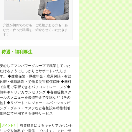
介護が初めての方も、ご経験がある方も！あ
なたに合った職場をご紹介させていただきま
す！
待遇・福利厚生
安⼼してマンパワーグループで就業していた
だけるようにしっかりとサポートいたしま
す。 ◆健康保険・厚⽣年⾦・雇⽤保険・有給
休暇・健康診断・労働者災害補償保険 ◆無料
で⾃宅で学習できるパソコントレーニング◆
無料キャリアカウンセリング ◆各種提携スク
ールのメニューを優待料⾦で受講など【その
他】◆リゾート・レジャー・スパ・ショッピ
ング・グルメ・エステなど各施設を特別割引
価格にて利⽤できる優待サービス
有資格者によるキャリアカウンセ
ポイント！
リングを無料でご提供しています。 またご登