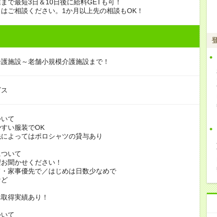
まで最短3日＆10日後に給料GETも可！
はご相談ください。1か月以上先の相談もOK！
介護施設～老舗小規模介護施設まで！
ビス
ついて
すい服装でOK
よってはポロシャツの貸与あり
について
お聞かせください！
家事優先で／はじめは日数少なめで
ど
休取得実績あり！
ついて