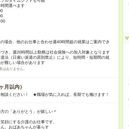
んフルタイムシフトも可能
ト時間選べます
00
00
:00
！
の場合、他のお仕事と合わせ週40時間超の就業はご案内でき
づき、週20時間以上勤務は社会保険への加入対象となります
派遣法（日雇い派遣の原則禁止）により、短時間・短期間の就
内が難しい場合があります
業はありません。
ヶ月以内）
ご相談ください！ ★職場が気に入れば、長期でも働けます！
の方の「ありがとう」が嬉しい＊
を笑顔にする介護のお仕事です。
ゃん、おばあちゃんが暮らす