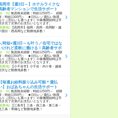
高岡市【週3日～】ホテルライクな
高齢者マンションで生活サポート
[給 与]
無資格未経験：時給1250円～ 経験
者：時給1300円～ ★日払い／週払い制度
あり（月払いも選べます）※稼働開始時は手
続き完了次第のお支払いとなります。
[勤務地]
【高岡市】福岡・高岡・高岡駅・越
中国分・西高岡など勤務地多数！
＼時短×週3日～も叶う／在宅ではな
いけれど柔軟に働ける！高齢者サポ
[給 与]
無資格未経験：時給1250円～ 経験
者：時給1350円～ ★日払い／週払い制度
あり（月払いも選べます）※稼働開始時は手
続き完了次第のお支払いとなります。
[勤務地]
【小千谷市】小千谷・内ケ巻・越後
岩沢など勤務地多数！
【毎週お給料振り込み可能＊週払
い】おばあちゃんの生活サポート
[給 与]
無資格未経験：時給1250円～ 経験
者：時給1350円～ ★日払い／週払い制度
あり（月払いも選べます）※稼働開始時は手
続き完了次第のお支払いとなります。
[勤務地]
【三条市】三条・燕三条・東三条・
北三条・帯織など勤務地多数！