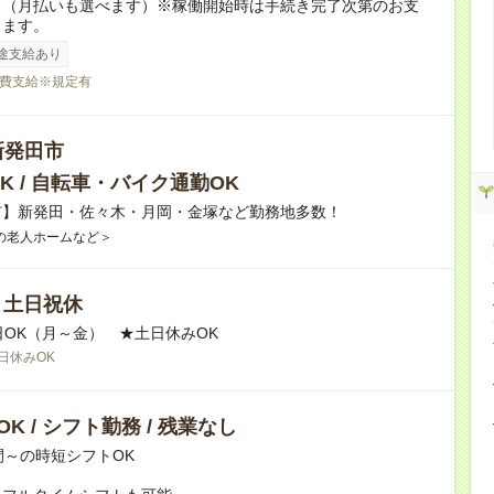
り（月払いも選べます）※稼働開始時は手続き完了次第のお支
ります。
途支給あり
費支給※規定有
新発田市
K / 自転車・バイク通勤OK
市】新発田・佐々木・月岡・金塚など勤務地多数！
の老人ホームなど＞
/ 土日祝休
日OK（月～金） ★土日休みOK
日休みOK
K / シフト勤務 / 残業なし
間～の時短シフトOK