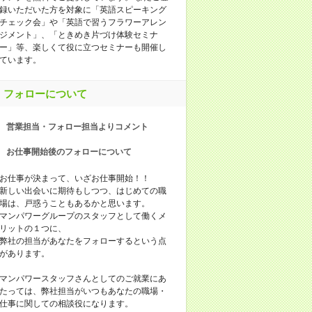
録いただいた⽅を対象に「英語スピーキング
チェック会」や「英語で習うフラワーアレン
ジメント」、「ときめき⽚づけ体験セミナ
ー」等、楽しくて役に⽴つセミナーも開催し
ています。
フォローについて
営業担当・フォロー担当よりコメント
お仕事開始後のフォローについて
お仕事が決まって、いざお仕事開始！！
新しい出会いに期待もしつつ、はじめての職
場は、戸惑うこともあるかと思います。
マンパワーグループのスタッフとして働くメ
リットの１つに、
弊社の担当があなたをフォローするという点
があります。
マンパワースタッフさんとしてのご就業にあ
たっては、弊社担当がいつもあなたの職場・
仕事に関しての相談役になります。