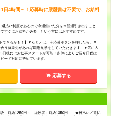
＆1日4時間～！応募時に履歴書は不要で、お給料
】週払い制度があるので今週働いた分を⇒翌週引き出すこと
事ですぐにお給料が必要」という方にはおすすめです。
トできるかも！】▼たとえば、今応募ボタンを押したら。▼
に合う就業先があれば職場見学をしていただきます。▼気に入
3日後にはお仕事スタートが可能！条件によりご紹介日程は
スピード対応に努めています。
応募する
験：時給1250円～ 経験者：時給1350円～ ★日払い／週払