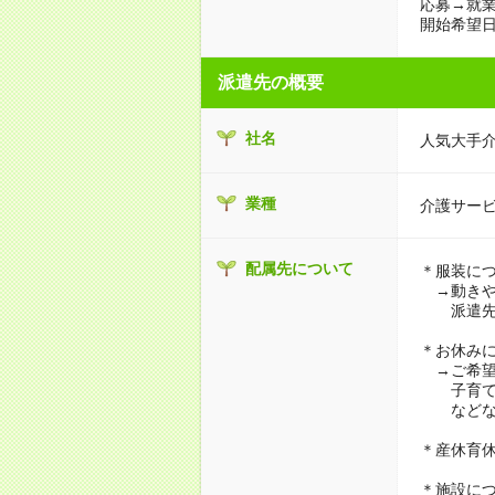
応募→就業
開始希望日
派遣先の概要
社名
人気大手
業種
介護サー
配属先について
＊服装に
→動きや
派遣先に
＊お休み
→ご希望
子育て・
などな
＊産休育
＊施設に