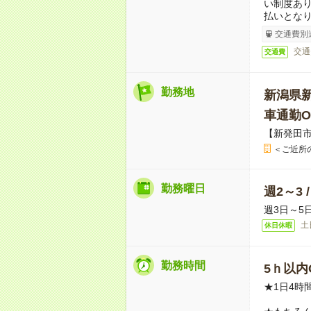
い制度あ
払いとな
交通費別
交通
交通費
勤務地
新潟県
車通勤O
【新発田
＜ご近所
勤務曜日
週2～3 
週3日～5
土
休日休暇
勤務時間
5ｈ以内O
★1日4時