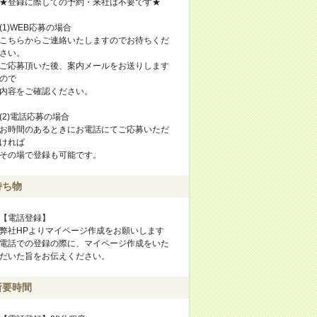
★登録に際しての予約・来社は不要です★
(1)WEB応募の場合
こちらからご連絡いたしますのでお待ちくだ
さい。
ご応募頂いた後、案内メールをお送りします
ので
内容をご確認ください。
(2)電話応募の場合
お時間のあるときにお電話にてご応募いただ
ければ
その場で登録も可能です。
持ち物
【電話登録】
弊社HPよりマイページ作成をお願いします
電話での登録の際に、マイページ作成をいた
だいた旨をお伝えください。
所要時間