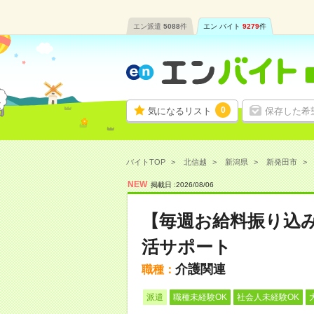
エン派遣
5088
件
エン バイト
9279
件
0
気になるリスト
保存した希
バイトTOP
北信越
新潟県
新発田市
NEW
掲載日 :
2026
/
08
/
06
【毎週お給料振り込
活サポート
介護関連
職種：
派遣
職種未経験OK
社会人未経験OK