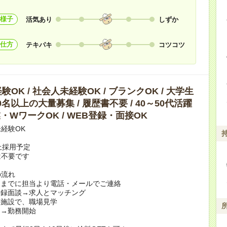
様子
活気あり
しずか
仕方
テキパキ
コツコツ
OK / 社会人未経験OK / ブランクOK / 大学生
10名以上の大量募集 / 履歴書不要 / 40～50代活躍
副業・WワークOK / WEB登録・面接OK
経験OK
上採用予定
は不要です
の流れ
日までに担当より電話・メールでご連絡
登録面談→求人とマッチング
の施設で、職場見学
定→勤務開始