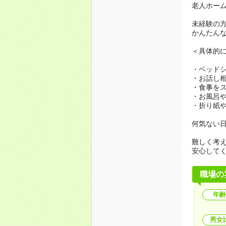
老人ホー
未経験の
かんたん
＜具体的
・ベッド
・お話し
・食事を
・お風呂
・折り紙
何気ない
難しく考
安心して
職場の
年齢
男女