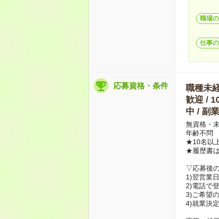
職場の
仕事の
応募資格・条件
職種未経験
歓迎 / 
中 / 
無資格・未
年齢不問
★10名以
★履歴書
▽応募後
1)翌営業
2)電話で
3)ご希望
4)就業決