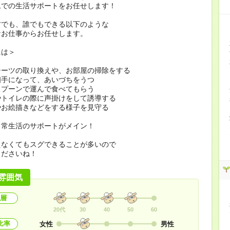
ムでの生活サポートをお任せします！
方でも、誰でもできる以下のような
なお仕事からお任せします。
には＞
シーツの取り換えや、お部屋の掃除をする
相手になって、あいづちをうつ
スプーンで運んで食べてもらう
やトイレの際に声掛けをして誘導する
やお絵描きなどをする様子を見守る
日常生活のサポートがメイン！
えなくてもスグできることが多いので
くださいね！
雰囲気
層
20代
30
40
50
60
比率
女性
男性