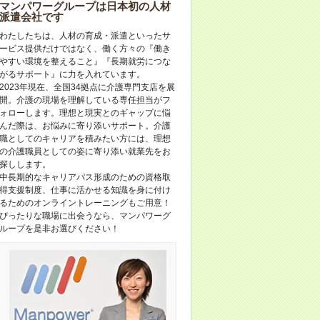
マンパワーグループは⽇本初の⼈材
派遣会社です
わたしたちは、人材の育成・派遣といったサ
ービス提供だけではなく、働く方々の『働き
やすい環境を整えること』『長期就労につな
がるサポート』に力を入れています。
2023年現在、全国34拠点に介護専門支店を展
開。介護の現場を理解している専任担当がフ
ォローします。理想と現実とのギャップに悩
んだ際は、お悩みに寄り添いサポート。介護
職としてのキャリアを積みたい方には、理想
の介護職員としての姿に寄り添い就業先をお
探しします。
中長期的なキャリアパス形成のための資格取
得支援制度、仕事に活かせる知識を身に付け
るためのオンライントレーニングもご用意！
ぴったりな職場に出会うなら、マンパワーグ
ループを是非お選びください！