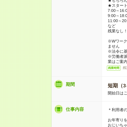
★もちろ
★スター
7:00～16:
9:00～18:
11:00～20
など
残業なし
※Wワーク
ません
※法令に基
※労働者
業はご案
残
残業時間
期間
短期（3
開始日は
仕事内容
＊利用者
お年寄り
おじいち