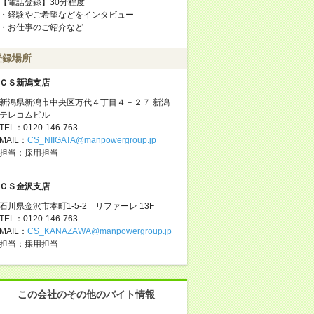
【電話登録】30分程度
・経験やご希望などをインタビュー
・お仕事のご紹介など
登録場所
ＣＳ新潟支店
新潟県新潟市中央区万代４丁目４－２７ 新潟
テレコムビル
TEL：0120-146-763
MAIL：
CS_NIIGATA@manpowergroup.jp
担当：採⽤担当
ＣＳ金沢支店
石川県金沢市本町1-5-2 リファーレ 13F
TEL：0120-146-763
MAIL：
CS_KANAZAWA@manpowergroup.jp
担当：採用担当
この会社のその他のバイト情報