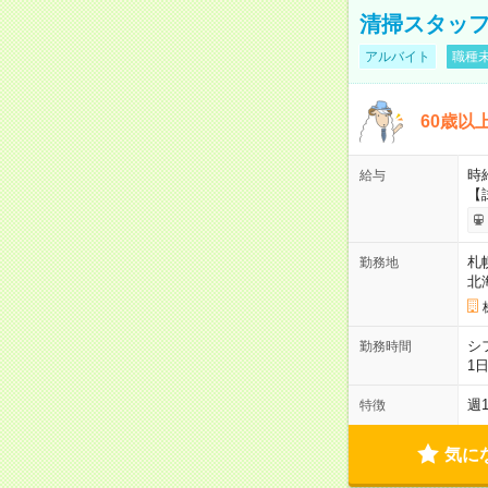
清掃スタッ
アルバイト
職種未
60歳以
時給
給与
【
札
勤務地
北
シ
勤務時間
1
週
特徴
気に