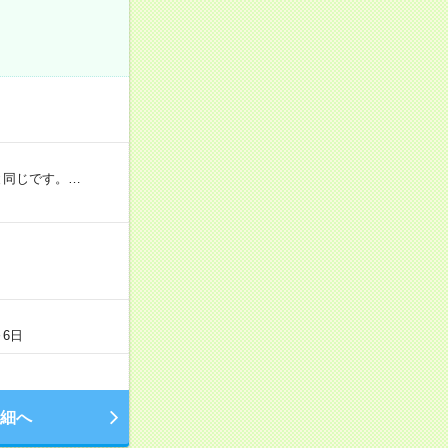
と同じです。…
～6日
細へ