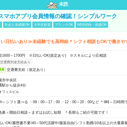
未読
スマホアプリ会員情報の確認！シンプルワーク
K
社会人未経験OK
大学生歓迎
ブランクOK
WEB登録・面接OK
しい日払いあり≫未経験でも高時給＊シフト相談もOKで働きや
給1600～1700円 ※日払いOK(規定あり) ※スキルにより応相談
交通費別途支給あり
交通費支給（規定あり）
通費
幌市中央区
通駅から徒歩4分
オフィスビル
7h～シフト選べる ・09：00～17：00 ・12：00～20：00など ＊9時～21
急募＞開始日相談～まずはお試し短期 ＊長期もご紹介可能です！
払いOK
/
履歴書不要
/
40～50代活躍中
/
服装自由
/
シフト勤務
/
10名以上の大量募