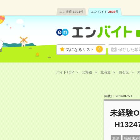
エン派遣
1601
件
エン バイト
2539
件
0
気になるリスト
保存した希
バイトTOP
北海道
北海道
白石区
未
掲載日 :
2026
/
07
/
21
未経験
_H1324
派遣
職種未経