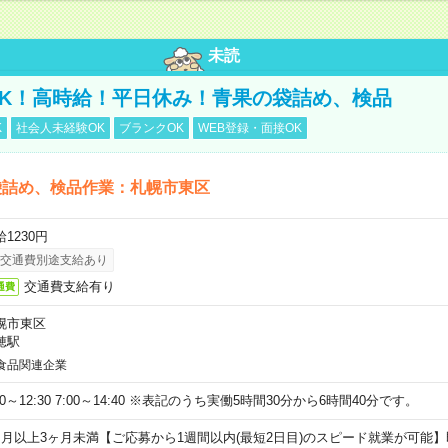
未読
K！高時給！平日休み！青果の袋詰め、検品
K
社会人未経験OK
ブランクOK
WEB登録・面接OK
袋詰め、検品作業：札幌市東区
1230円
交通費別途支給あり
交通費支給有り
通費
幌市東区
穂駅
食品関連企業
00～12:30 7:00～14:40 ※表記のうち実働5時間30分から6時間40分です。
ヶ月以上3ヶ月未満【ご応募から1週間以内(最短2日目)のスピード就業が可能