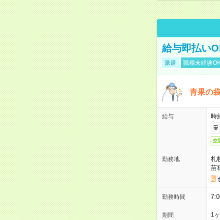
給与即払いO
派遣
職種未経験O
青果の
時給
給与
交
札
勤務地
苗
7:
勤務時間
1
期間