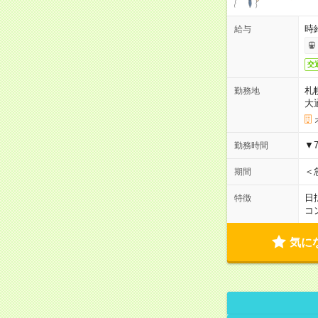
時
給与
交
札
勤務地
大
▼
勤務時間
＜
期間
日
特徴
コ
気に