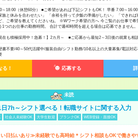
00～18:00（休憩60分） ■ご希望があれば下記シフトもOK！ 早番 7:00～16:00 遅
家族と休みを合わせたい」 「余裕を持って夕飯の準備がしたい」 「できれば
ど、ご希望を教えてくださいね。 ※Wワーク希望の方へ 今ご覧のお仕事で希
う1つのお仕事の勤務時間。 合計で週40時間を超える場合は応募できません。
現在も積極採用中！急募！】2カ月～ ■ご応募から最短2～3日後の就業も相
歴書不要
/
40～50代活躍中
/
服装自由
/
シフト勤務
/
10名以上の大量募集
/
電話対応
要
なる！
応募する
詳
未読
1日7h～シフト選べる！転職サイトに関する入力
K
社会人未経験OK
大学生歓迎
ブランクOK
WEB登録・面接OK
しい日払いあり≫未経験でも高時給＊シフト相談もOKで働きや