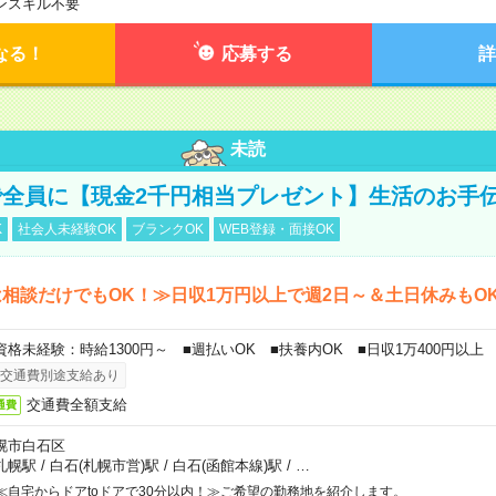
ンスキル不要
なる！
応募する
詳
未読
全員に【現金2千円相当プレゼント】生活のお手
K
社会人未経験OK
ブランクOK
WEB登録・面接OK
相談だけでもOK！≫日収1万円以上で週2日～＆土日休みもO
資格未経験：時給1300円～ ■週払いOK ■扶養内OK ■日収1万400円以上
交通費別途支給あり
交通費全額支給
通費
幌市白石区
札幌駅
/
白石(札幌市営)駅
/
白石(函館本線)駅
/
…
≪自宅からドアtoドアで30分以内！≫ご希望の勤務地を紹介します。