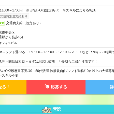
給1600～1700円 ※日払いOK(規定あり) ※スキルにより応相談
交通費別途支給あり
交通費支給（規定あり）
通費
幌市中央区
通駅から徒歩5分
オフィスビル
7h～シフト選べる ・09：00～17：00 ・12：00～20：00など ＊9時～21
急募＞開始日相談～まずはお試し短期 ＊長期もご紹介可能です！
払いOK
/
履歴書不要
/
40～50代活躍中
/
服装自由
/
シフト勤務
/
10名以上の大量募
ンスキル不要
なる！
応募する
詳
未読