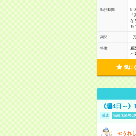
9:
勤務時間
「
な
も
【
期間
履
特徴
不
気に
《週4日～》
派遣
職種未経験O
≪うれ