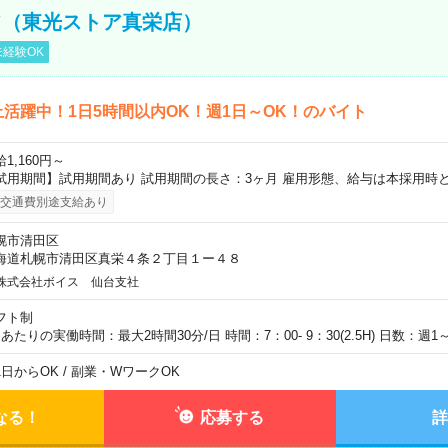
フ（東光ストア真栄店）
経験OK
上活躍中！1日5時間以内OK！週1日～OK！のバイト
1,160円～
試用期間】試用期間あり 試用期間の長さ：3ヶ月 雇用形態、給与は本採用時
交通費別途支給あり
幌市清田区
海道札幌市清田区真栄４条２丁目１ー４８
株式会社ボイス 仙台支社
フト制
日あたりの実働時間：最大2時間30分/日 時間：7：00- 9：30(2.5H) 日数：週1
1日からOK / 副業・WワークOK
なる！
応募する
詳