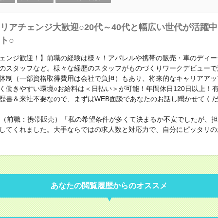
リアチェンジ大歓迎○20代～40代と幅広い世代が活躍
ト○
ェンジ歓迎！】前職の経験は様々！アパレルや携帯の販売・車のディー
のスタッフなど。様々な経歴のスタッフがものづくりワークデビューで
体制（一部資格取得費用は会社で負担）もあり、将来的なキャリアアッ
く働きやすい環境○お給料は＜日払い＞が可能！年間休日120日以上！
歴書＆来社不要なので、まずはWEB面談であなたのお話し聞かせてく
性（前職：携帯販売）「私の希望条件が多くて決まるか不安でしたが、
してくれました。大手ならではの求人数と対応力で、自分にピッタリの
あなたの閲覧履歴からのオススメ