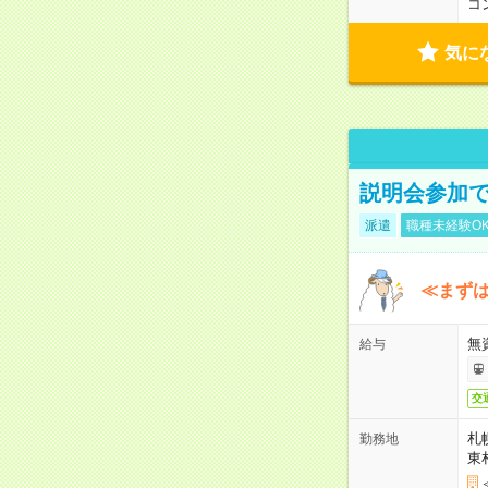
コ
気に
説明会参加で
派遣
職種未経験O
≪まずは
無
給与
交
札
勤務地
東