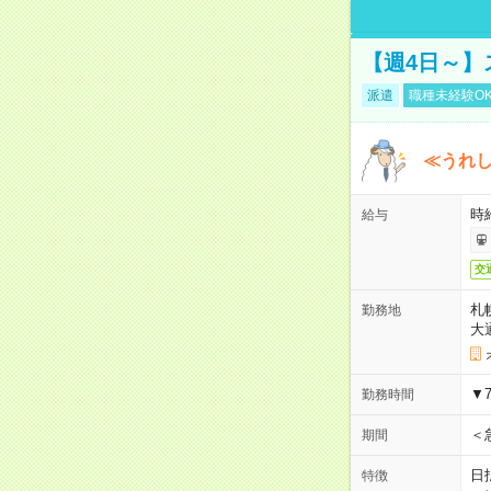
【週4日～】
派遣
職種未経験O
≪うれ
時
給与
交
札
勤務地
大
▼
勤務時間
＜
期間
日
特徴