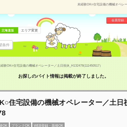
未経験OK○住宅設備の機械オペレーター
会員登録
エリア変更
北海道版
望条件
経験OK○住宅設備の機械オペレーター／土日祝休_H132478(111450517）
お探しのバイト情報は掲載が終了しました。
OK○住宅設備の機械オペレーター／土日
78
験OK
ブランクOK
WEB登録・面接OK