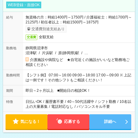
WEB登録・面接OK
無資格の方：時給1400円～1750円 / 介護福祉士：時給1700円～
給与
2125円 / 初任者以上：時給1500円～1875円
交通費別途支給あり
全額支給
交通費
静岡県沼津市
勤務地
沼津駅
/
片浜駅
/
原(静岡県)駅
/
…
介護施設や病院など ★自宅近くの施設がいいなど勤務地ご
相談ください
【シフト例】 07:00～16:00 09:00～18:00 17:00～09:00 ※ 上記
勤務時間
は一例です！その他シフトもご相談ください！
即日～2ヶ月以上 ■開始日の相談OK！
期間
日払いOK
/
履歴書不要
/
40～50代活躍中
/
シフト勤務
/
10名以
特徴
上の大量募集
/
電話対応なし
/
パソコンスキル不要
気になる！
応募する
詳細へ