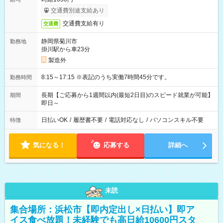
交通費別途支給あり
交通費支給有り
交通費
静岡県菊川市
勤務地
掛川駅から車23分
製造外
8:15～17:15 ※表記のうち実働7時間45分です。
勤務時間
長期【ご応募から1週間以内(最短2日目)のスピード就業が可能】
期間
即日～
日払いOK
/
履歴書不要
/
電話対応なし
/
パソコンスキル不要
特徴
気になる！
応募する
詳細へ
未読
集合場所：浜松市【即内定出し×日払い】即ア
イス食べ放題！未経験でも高日給10600円スタ