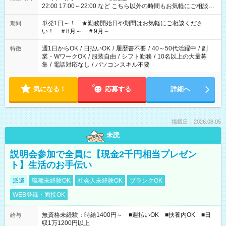
22:00 17:00～22:00 など こちら以外の時間もお気軽にご相談く
ださい！
単発1日～！ ★勤務開始日や期間はお気軽にご相談くださ
期間
い！ ＃8月～ ＃9月～
週1日からOK
/
日払いOK
/
履歴書不要
/
40～50代活躍中
/
副
特徴
業・WワークOK
/
服装自由
/
シフト勤務
/
10名以上の大量募
集
/
電話対応なし
/
パソコンスキル不要
気になる！
応募する
詳細へ
掲載日：2026.08.05
未読
説明会参加で全員に【現金2千円相当プレゼン
ト】生活のお手伝い
派遣
職種未経験OK
社会人未経験OK
ブランクOK
WEB登録・面接OK
無資格未経験：時給1400円～ ■週払いOK ■扶養内OK ■日
給与
収1万1200円以上