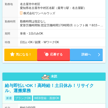
ビニATMから 日払い分を引き落とせます！ 【試用期間】試用
名古屋市中村区
勤務地
期間なし
愛知県名古屋市中村区名駅（最寄り駅：名古屋駅）
株式会社ワンベルウッズ
勤務時間は指定なし
勤務時間
変形労働時間制 想定労働時間170時間/月 ☆シフト例 ＊8/15～
10/26 全日共通 08：00～12：00 17：00～21：00 ＊8/31
～9/19のみ下記シフトもあります！ 12：00～16：00 ＊9/6～
単発・1日のみOK
期間
10/6、10/11～26のみ下記シフトもあります！ 07：00～11：
00
日払いOK / 副業・WワークOK
特徴
気になる！
応募する
詳細へ
未読
給与即払いOK！高時給！土日休み！リサイク
ル、運搬業務
派遣
ブランクOK
WEB登録・面接OK
時給1650円
給与