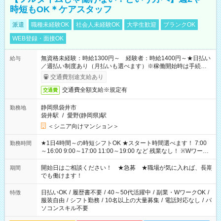
時短もOK＊ケアスタッフ
派遣
職種未経験OK
社会人未経験OK
大学生歓迎
ブランクOK
WEB登録・面接OK
無資格未経験：時給1300円～ 経験者：時給1400円～★日払い
給与
／週払い制度あり（月払いも選べます）※稼働開始時は手続き完
了次第のお支払いとなります。
交通費別途支給あり
交通費全額支給※規定有
交通費
静岡県袋井市
勤務地
袋井駅
/
愛野(静岡県)駅
＜シニア向けマンション＞
★1日4時間～の時短シフトOK ★スタート時間選べます！ 7:00
勤務時間
～16:00 9:00～17:00 11:00～19:00 など 残業なし！ ※Wワーク
の場合、他のお仕事と合わせ週40時間超の就業はご案内できま
せん ※法令に基づき、週20時間以上勤務は社会保険への加入対
開始日はご相談ください！ ★急募 ★職場が気に入れば、長期
期間
象となります ※労働者派遣法（日雇い派遣の原則禁止）によ
でも働けます！
り、短時間・短期間の就業はご案内が難しい場合があります
日払いOK
/
履歴書不要
/
40～50代活躍中
/
副業・WワークOK
/
特徴
服装自由
/
シフト勤務
/
10名以上の大量募集
/
電話対応なし
/
パ
ソコンスキル不要