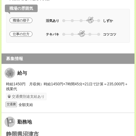
職場の雰囲気
職場の様子
活気あり
しずか
仕事の仕方
テキパキ
コツコツ
募集情報
給与
時給1450円 月収例）時給1450円×7時間45分×21日で計算＝235,000円＋
残業代
交通費別途支給あり
全額支給
交通費
勤務地
静岡県沼津市