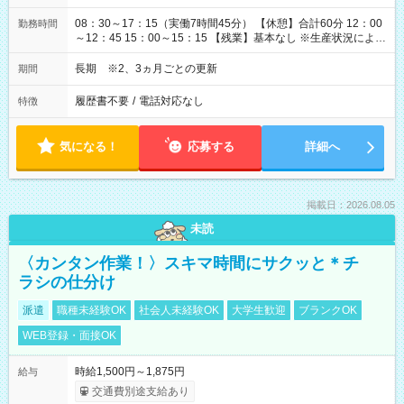
08：30～17：15（実働7時間45分） 【休憩】合計60分 12：00
勤務時間
～12：45 15：00～15：15 【残業】基本なし ※生産状況によ
り、1日1時間程度発生する可能性あり
長期 ※2、3ヵ月ごとの更新
期間
履歴書不要
/
電話対応なし
特徴
気になる！
応募する
詳細へ
掲載日：2026.08.05
未読
〈カンタン作業！〉スキマ時間にサクッと＊チ
ラシの仕分け
派遣
職種未経験OK
社会人未経験OK
大学生歓迎
ブランクOK
WEB登録・面接OK
時給1,500円～1,875円
給与
交通費別途支給あり