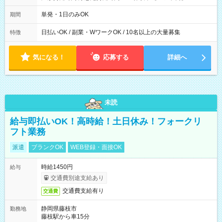
00～20：00
単発・1日のみOK
期間
日払いOK / 副業・WワークOK / 10名以上の大量募集
特徴
気になる！
応募する
詳細へ
未読
給与即払いOK！高時給！土日休み！フォークリ
フト業務
派遣
ブランクOK
WEB登録・面接OK
時給1450円
給与
交通費別途支給あり
交通費支給有り
交通費
静岡県藤枝市
勤務地
藤枝駅から車15分