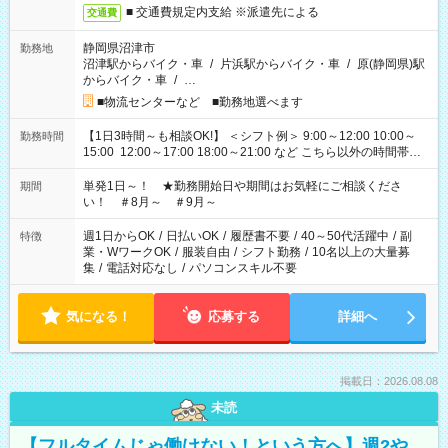
■ 交通費規定内支給 ※派遣先による
交通費
静岡県沼津市
勤務地
沼津駅からバイク・車
/
片浜駅からバイク・車
/
原(静岡県)駅
からバイク・車
/
…
■物流センターなど ■勤務地選べます
【1日3時間～も相談OK!】 ＜シフト例＞ 9:00～12:00 10:00～
勤務時間
15:00 12:00～17:00 18:00～21:00 など こちら以外の時間帯も
お気軽にご相談ください！
単発1日～！ ★勤務開始日や期間はお気軽にご相談くださ
期間
い！ ＃8月～ ＃9月～
週1日からOK
/
日払いOK
/
履歴書不要
/
40～50代活躍中
/
副
特徴
業・WワークOK
/
服装自由
/
シフト勤務
/
10名以上の大量募
集
/
電話対応なし
/
パソコンスキル不要
気になる！
応募する
詳細へ
掲載日：2026.08.08
未読
【フルタイムじゃ働けない！という方へ】週2や