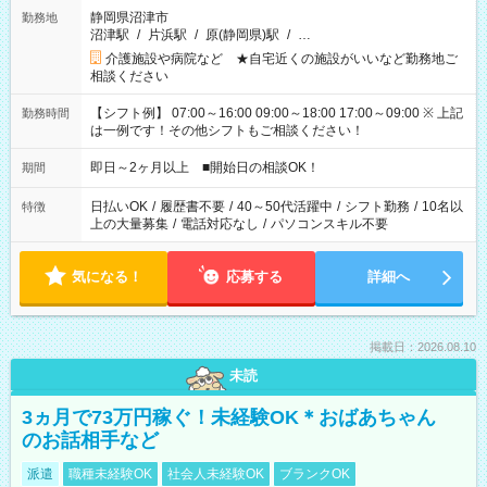
静岡県沼津市
勤務地
沼津駅
/
片浜駅
/
原(静岡県)駅
/
…
介護施設や病院など ★自宅近くの施設がいいなど勤務地ご
相談ください
【シフト例】 07:00～16:00 09:00～18:00 17:00～09:00 ※ 上記
勤務時間
は一例です！その他シフトもご相談ください！
即日～2ヶ月以上 ■開始日の相談OK！
期間
日払いOK
/
履歴書不要
/
40～50代活躍中
/
シフト勤務
/
10名以
特徴
上の大量募集
/
電話対応なし
/
パソコンスキル不要
気になる！
応募する
詳細へ
掲載日：2026.08.10
未読
3ヵ月で73万円稼ぐ！未経験OK＊おばあちゃん
のお話相手など
派遣
職種未経験OK
社会人未経験OK
ブランクOK