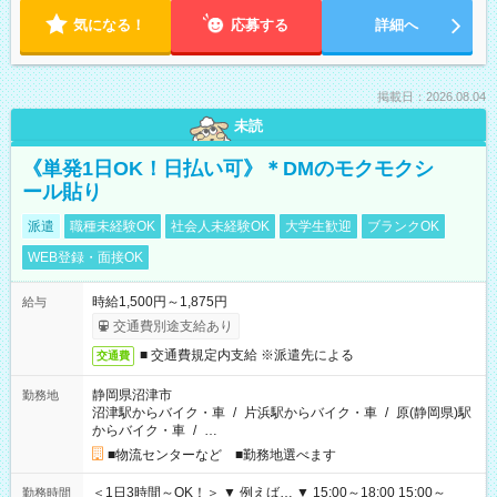
気になる！
応募する
詳細へ
掲載日：2026.08.04
未読
《単発1日OK！日払い可》＊DMのモクモクシ
ール貼り
派遣
職種未経験OK
社会人未経験OK
大学生歓迎
ブランクOK
WEB登録・面接OK
時給1,500円～1,875円
給与
交通費別途支給あり
■ 交通費規定内支給 ※派遣先による
交通費
静岡県沼津市
勤務地
沼津駅からバイク・車
/
片浜駅からバイク・車
/
原(静岡県)駅
からバイク・車
/
…
■物流センターなど ■勤務地選べます
＜1日3時間～OK！＞ ▼ 例えば… ▼ 15:00～18:00 15:00～
勤務時間