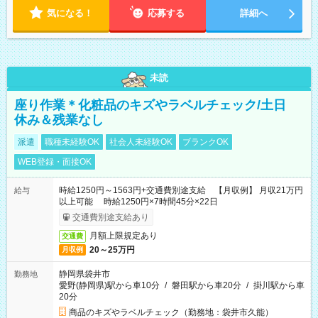
気になる！
応募する
詳細へ
未読
座り作業＊化粧品のキズやラベルチェック/土日
休み＆残業なし
派遣
職種未経験OK
社会人未経験OK
ブランクOK
WEB登録・面接OK
時給1250円～1563円+交通費別途支給 【月収例】 月収21万円
給与
以上可能 時給1250円×7時間45分×22日
交通費別途支給あり
月額上限規定あり
交通費
20～25万円
月収例
静岡県袋井市
勤務地
愛野(静岡県)駅から車10分
/
磐田駅から車20分
/
掛川駅から車
20分
商品のキズやラベルチェック（勤務地：袋井市久能）