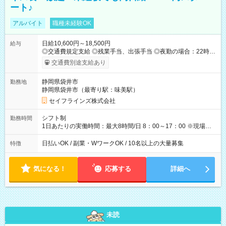
ート♪
アルバイト
職種未経験OK
日給10,600円～18,500円
給与
◎交通費規定支給 ◎残業手当、出張手当 ◎夜勤の場合：22時～
翌5時は割増給与 ◎日払い・週払い可(希望者／条件有) ◎社食あ
交通費別途支給あり
り ＜月収例＞ 入社3か月：月収28万 入社1年：月収39万 ◎自分
のぺースで勤務可能 週2～OK！あなたの働き方と相談します♪
静岡県袋井市
勤務地
ダブルワークも可能です☺ ◎髪色、ピアス、タトゥーOK おしゃ
静岡県袋井市（最寄り駅：味美駅）
れも自由に楽しめます！ 【試用期間】試用期間あり 試用期間の
長さ：3ヶ月 雇用形態、給与は本採用時と同じです。
セイフラインズ株式会社
シフト制
勤務時間
1日あたりの実働時間：最大8時間/日 8：00～17：00 ※現場によ
っては多少時間は前後します ▶残業ほとんどなし！ ▶時間より
早く終わることの方が多いと思います。現場によっては午前中
日払いOK / 副業・WワークOK / 10名以上の大量募集
特徴
で終わってしまう場合も。その場合も日給は同額支給！ ▶ご希
望の方は夜勤（21:00～6:00）のお仕事も可能。
気になる！
応募する
詳細へ
未読