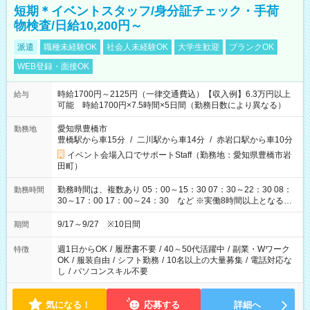
短期＊イベントスタッフ/身分証チェック・手荷
物検査/日給10,200円～
派遣
職種未経験OK
社会人未経験OK
大学生歓迎
ブランクOK
WEB登録・面接OK
時給1700円～2125円（一律交通費込）【収入例】6.3万円以上
給与
可能 時給1700円×7.5時間×5日間（勤務日数により異なる）
愛知県豊橋市
勤務地
豊橋駅から車15分
/
二川駅から車14分
/
赤岩口駅から車10分
イベント会場入口でサポートStaff（勤務地：愛知県豊橋市岩
田町）
勤務時間は、複数あり 05：00～15：30 07：30～22：30 08：
勤務時間
30～17：00 17：00～24：30 など ※実働8時間以上となる勤
務もあります。 【休憩】60分+他休憩あり 交替で取得します。
安全面に配慮しこまめな休憩があります。
9/17～9/27 ※10日間
期間
週1日からOK
/
履歴書不要
/
40～50代活躍中
/
副業・Wワーク
特徴
OK
/
服装自由
/
シフト勤務
/
10名以上の大量募集
/
電話対応な
し
/
パソコンスキル不要
気になる！
応募する
詳細へ