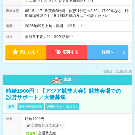
工場でものづくりを支える機械商社です
08:15～17:15(実働8時間 休憩1時間) ※8:30～17:00迄など、時
勤務時間
間短縮可能です！9‐17時希望の方もご相談ください
2026年09月上旬～長期 ※9月～！
期間
履歴書不要
/
40～50代活躍中
特徴
気になる！
応募する
詳細へ
掲載日：2026.08.10
未読
時給1900円！【アジア競技大会】競技会場での
設営サポート／大量募集
派遣
職種未経験OK
WEB登録・面接OK
時給1900円
給与
交通費別途支給あり
交通費支給
交通費