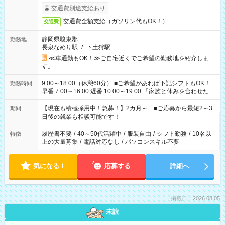
交通費別途支給あり
交通費全額支給（ガソリン代もOK！）
交通費
静岡県駿東郡
勤務地
長泉なめり駅
/
下土狩駅
≪車通勤もOK！≫ご自宅近くでご希望の勤務地を紹介しま
す。
9:00～18:00（休憩60分） ■ご希望があれば下記シフトもOK！
勤務時間
早番 7:00～16:00 遅番 10:00～19:00 「家族と休みを合わせた
い」 「余裕を持って夕飯の準備がしたい」 「できれば残業はし
たくない」 など、ご希望を教えてくださいね。 ※Wワーク希望
【現在も積極採用中！急募！】2カ月～ ■ご応募から最短2～3
期間
の方へ 今ご覧のお仕事で希望する勤務時間と、もう1つのお仕事
日後の就業も相談可能です！
の勤務時間。 合計で週40時間を超える場合は応募できません。
履歴書不要
/
40～50代活躍中
/
服装自由
/
シフト勤務
/
10名以
特徴
上の大量募集
/
電話対応なし
/
パソコンスキル不要
気になる！
応募する
詳細へ
掲載日：2026.08.05
未読