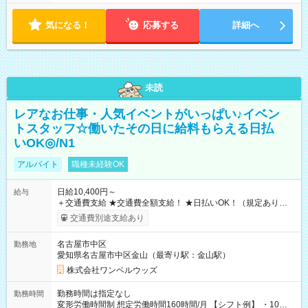
気になる！
応募する
詳細へ
未読
レアなお仕事・人気イベントがいっぱい♪イベン
トスタッフ☆働いたその日に給料もらえる日払
いOK◎/N1
アルバイト
職種未経験OK
日給10,400円～
給与
＋交通費支給 ★交通費全額支給！ ★日払いOK！（規定あり） ┗
働いたその日に現金GET♪ お仕事後はコンビニATMから 日払
交通費別途支給あり
い分を引き落とせます！ 【試用期間】試用期間なし
名古屋市中区
勤務地
愛知県名古屋市中区金山（最寄り駅：金山駅）
株式会社ワンベルウッズ
勤務時間は指定なし
勤務時間
変形労働時間制 想定労働時間160時間/月 【シフト例】 ・10：