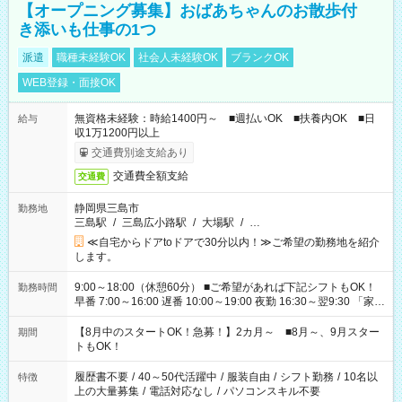
【オープニング募集】おばあちゃんのお散歩付
き添いも仕事の1つ
派遣
職種未経験OK
社会人未経験OK
ブランクOK
WEB登録・面接OK
無資格未経験：時給1400円～ ■週払いOK ■扶養内OK ■日
給与
収1万1200円以上
交通費別途支給あり
交通費全額支給
交通費
静岡県三島市
勤務地
三島駅
/
三島広小路駅
/
大場駅
/
…
≪自宅からドアtoドアで30分以内！≫ご希望の勤務地を紹介
します。
9:00～18:00（休憩60分） ■ご希望があれば下記シフトもOK！
勤務時間
早番 7:00～16:00 遅番 10:00～19:00 夜勤 16:30～翌9:30 「家族
と休みを合わせたい」 「余裕を持って夕飯の準備がしたい」
「できれば残業はしたくない」 など、ご希望を教えてください
【8月中のスタートOK！急募！】2カ月～ ■8月～、9月スター
期間
ね。 ※Wワーク希望の方へ 今ご覧のお仕事で希望する勤務時間
トもOK！
と、もう1つのお仕事の勤務時間。 合計で週40時間を超える場
合は応募できません。
履歴書不要
/
40～50代活躍中
/
服装自由
/
シフト勤務
/
10名以
特徴
上の大量募集
/
電話対応なし
/
パソコンスキル不要