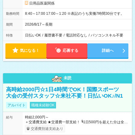
日用品医薬関係
8:40～17:00 17:00～1:20 ※表記のうち実働7時間30分です。
勤務時間
2026/8/17～長期
期間
日払いOK
/
履歴書不要
/
電話対応なし
/
パソコンスキル不要
特徴
気になる！
応募する
詳細へ
未読
高時給2000円☆1日4時間でOK！国際スポーツ
大会の受付スタッフ☆来社不要！日払いOK♪/N1
アルバイト
職種未経験OK
時給2,000円～
給与
＋交通費支給 ★交通費一部支給！ ┗1日500円を超えた分は全額
支給！ ※往復500円以内の方は自己負担となります ★日払い
交通費別途支給あり
OK！（規定あり） ┗働いたその日に現金GET♪ お仕事後はコン