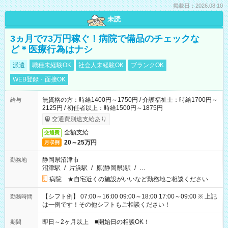
掲載日：2026.08.10
未読
3ヵ月で73万円稼ぐ！病院で備品のチェックな
ど＊医療行為はナシ
派遣
職種未経験OK
社会人未経験OK
ブランクOK
WEB登録・面接OK
無資格の方：時給1400円～1750円 / 介護福祉士：時給1700円～
給与
2125円 / 初任者以上：時給1500円～1875円
交通費別途支給あり
全額支給
交通費
20～25万円
月収例
静岡県沼津市
勤務地
沼津駅
/
片浜駅
/
原(静岡県)駅
/
…
病院 ★自宅近くの施設がいいなど勤務地ご相談ください
【シフト例】 07:00～16:00 09:00～18:00 17:00～09:00 ※ 上記
勤務時間
は一例です！その他シフトもご相談ください！
即日～2ヶ月以上 ■開始日の相談OK！
期間