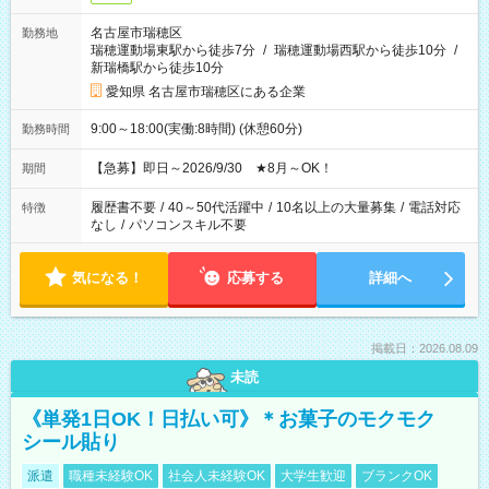
名古屋市瑞穂区
勤務地
瑞穂運動場東駅から徒歩7分
/
瑞穂運動場西駅から徒歩10分
/
新瑞橋駅から徒歩10分
愛知県 名古屋市瑞穂区にある企業
9:00～18:00(実働:8時間) (休憩60分)
勤務時間
【急募】即日～2026/9/30 ★8月～OK！
期間
履歴書不要
/
40～50代活躍中
/
10名以上の大量募集
/
電話対応
特徴
なし
/
パソコンスキル不要
気になる！
応募する
詳細へ
掲載日：2026.08.09
未読
《単発1日OK！日払い可》＊お菓子のモクモク
シール貼り
派遣
職種未経験OK
社会人未経験OK
大学生歓迎
ブランクOK