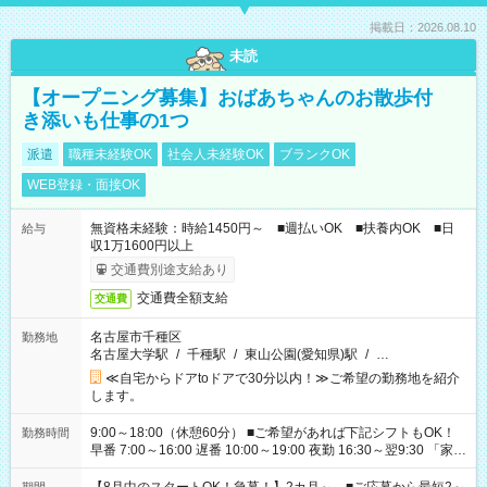
掲載日：2026.08.10
未読
【オープニング募集】おばあちゃんのお散歩付
き添いも仕事の1つ
派遣
職種未経験OK
社会人未経験OK
ブランクOK
WEB登録・面接OK
無資格未経験：時給1450円～ ■週払いOK ■扶養内OK ■日
給与
収1万1600円以上
交通費別途支給あり
交通費全額支給
交通費
名古屋市千種区
勤務地
名古屋大学駅
/
千種駅
/
東山公園(愛知県)駅
/
…
≪自宅からドアtoドアで30分以内！≫ご希望の勤務地を紹介
します。
9:00～18:00（休憩60分） ■ご希望があれば下記シフトもOK！
勤務時間
早番 7:00～16:00 遅番 10:00～19:00 夜勤 16:30～翌9:30 「家族
と休みを合わせたい」 「余裕を持って夕飯の準備がしたい」
「できれば残業はしたくない」 など、ご希望を教えてください