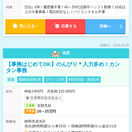
日払いOK
/
履歴書不要
/
40～50代活躍中
/
シフト勤務
/
10名以
特徴
上の大量募集
/
電話対応なし
/
パソコンスキル不要
気になる！
応募する
詳細へ
掲載日：2026.08.05
未読
【事務はじめてOK】のんびり＊入力多め！カン
タン事務
派遣
職種未経験OK
ブランクOK
WEB登録・面接OK
時給1450円 月収例 232,000円
給与
交通費別途支給あり
全額支給
交通費
20～25万円
月収例
静岡市清水区
勤務地
清水(静岡県)駅から車10分
/
桜橋(静岡県)駅から徒歩11分