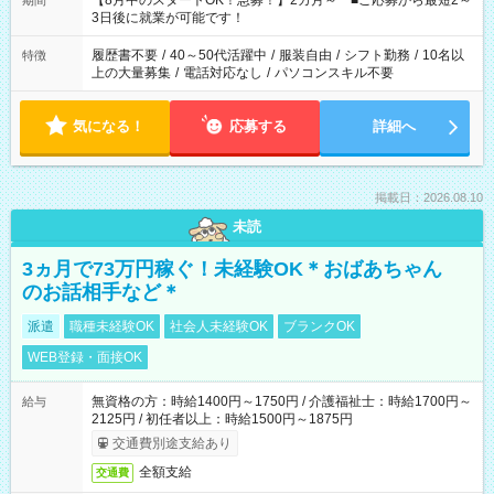
【8月中のスタートOK！急募！】2カ月～ ■ご応募から最短2～
期間
ね。 ※Wワーク希望の方へ 今ご覧のお仕事で希望する勤務時間
3日後に就業が可能です！
と、もう1つのお仕事の勤務時間。 合計で週40時間を超える場
合は応募できません。
履歴書不要
/
40～50代活躍中
/
服装自由
/
シフト勤務
/
10名以
特徴
上の大量募集
/
電話対応なし
/
パソコンスキル不要
気になる！
応募する
詳細へ
掲載日：2026.08.10
未読
3ヵ月で73万円稼ぐ！未経験OK＊おばあちゃん
のお話相手など＊
派遣
職種未経験OK
社会人未経験OK
ブランクOK
WEB登録・面接OK
無資格の方：時給1400円～1750円 / 介護福祉士：時給1700円～
給与
2125円 / 初任者以上：時給1500円～1875円
交通費別途支給あり
全額支給
交通費