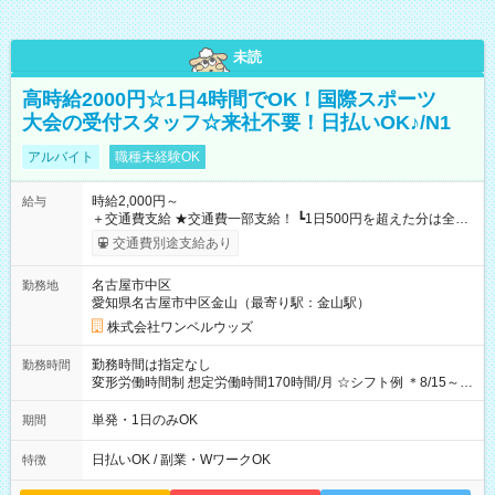
未読
高時給2000円☆1日4時間でOK！国際スポーツ
大会の受付スタッフ☆来社不要！日払いOK♪/N1
アルバイト
職種未経験OK
時給2,000円～
給与
＋交通費支給 ★交通費一部支給！ ┗1日500円を超えた分は全額
支給！ ※往復500円以内の方は自己負担となります ★日払い
交通費別途支給あり
OK！（規定あり） ┗働いたその日に現金GET♪ お仕事後はコン
ビニATMから 日払い分を引き落とせます！ 【試用期間】試用
名古屋市中区
勤務地
期間なし
愛知県名古屋市中区金山（最寄り駅：金山駅）
株式会社ワンベルウッズ
勤務時間は指定なし
勤務時間
変形労働時間制 想定労働時間170時間/月 ☆シフト例 ＊8/15～
10/26 全日共通 08：00～12：00 17：00～21：00 ＊8/31
～9/19のみ下記シフトもあります！ 12：00～16：00 ＊9/6～
単発・1日のみOK
期間
10/6、10/11～26のみ下記シフトもあります！ 07：00～11：
00
日払いOK / 副業・WワークOK
特徴