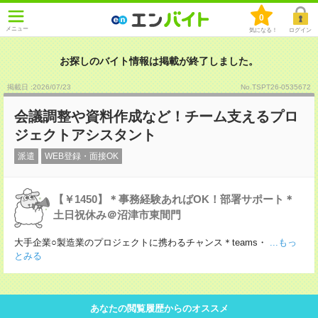
0
メニュー
気になる！
ログイン
お探しのバイト情報は掲載が終了しました。
掲載日 :2026
/
07
/
23
No.TSPT26-0535672
会議調整や資料作成など！チーム支えるプロ
ジェクトアシスタント
派遣
WEB登録・面接OK
【￥1450】＊事務経験あればOK！部署サポート＊
土日祝休み＠沼津市東間門
大手企業○製造業のプロジェクトに携わるチャンス＊teams・
...もっ
とみる
あなたの閲覧履歴からのオススメ