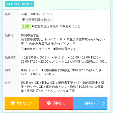
WEB登録・面接OK
時給1,500円～1,875円
給与
交通費別途支給あり
■ 交通費規定内支給 ※派遣先による
交通費
静岡市清水区
勤務地
清水(静岡県)駅からバイク・車
/
県立美術館前駅からバイク・
車
/
草薙(東海道本線)駅からバイク・車
/
…
■物流センターなど ■勤務地選べます
＜1日3時間～OK！＞ ▼ 例えば… ▼ 15:00～18:00 15:00～
勤務時間
22:00 17:00～22:00 など こちら以外の時間もお気軽にご相談く
ださい！
単発1日～！ ★勤務開始日や期間はお気軽にご相談くださ
期間
い！ ＃8月～ ＃9月～
週1日からOK
/
日払いOK
/
履歴書不要
/
40～50代活躍中
/
副
特徴
業・WワークOK
/
服装自由
/
シフト勤務
/
10名以上の大量募
集
/
電話対応なし
/
パソコンスキル不要
気になる！
応募する
詳細へ