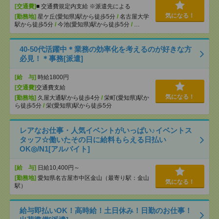
[交通費]
■ 交通費規定内支給 ※派遣先による
気になる！
[勤務地]
星ケ丘(愛知県)駅から徒歩5分
/
名古屋大学
駅から徒歩5分
/
今池(愛知県)駅から徒歩5分
/
…
40-50代活躍中＊業務の効率化を考えるのが好きな方
必見！＊事務[派遣]
[給 与]
時給1800円
[交通費]
交通費支給
気になる！
[勤務地]
久屋大通駅から徒歩4分
/
栄町(愛知県)駅か
ら徒歩5分
/
栄(愛知県)駅から徒歩5分
レアなお仕事・人気イベントがいっぱい♪イベントス
タッフ☆働いたその日に給料もらえる日払い
OK◎/N1[アルバイト]
[給 与]
日給10,400円～
[勤務地]
愛知県名古屋市中区金山（最寄り駅：金山
気になる！
駅）
給与即払いOK！高時給！土日休み！日勤のお仕事！