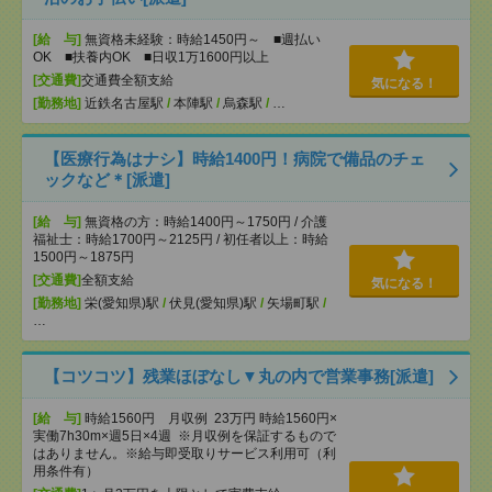
[給 与]
無資格未経験：時給1450円～ ■週払い
OK ■扶養内OK ■日収1万1600円以上
[交通費]
交通費全額支給
気になる！
[勤務地]
近鉄名古屋駅
/
本陣駅
/
烏森駅
/
…
【医療行為はナシ】時給1400円！病院で備品のチェ
ックなど＊[派遣]
[給 与]
無資格の方：時給1400円～1750円 / 介護
福祉士：時給1700円～2125円 / 初任者以上：時給
1500円～1875円
[交通費]
全額支給
気になる！
[勤務地]
栄(愛知県)駅
/
伏見(愛知県)駅
/
矢場町駅
/
…
【コツコツ】残業ほぼなし▼丸の内で営業事務[派遣]
[給 与]
時給1560円 月収例 23万円 時給1560円×
実働7h30m×週5日×4週 ※月収例を保証するもので
はありません。※給与即受取りサービス利用可（利
用条件有）