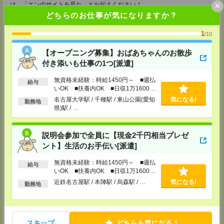
×
は、「エンのサイトを見た」とお伝えください！
どちらのお仕事が気になりますか？
中部コーディネートセンター二課（岡崎）
〒444-0043 愛知県 岡崎市唐沢町11-5 第一生命・三井住友海上岡崎ビル
1
/10
4F
■名鉄東岡崎駅から徒歩3分
【オープニング募集】おばあちゃんのお散歩
TEL：0120-537-102
担当：パーソルテンプスタッフ(株) 予約専用ダイヤル
付き添いも仕事の1つ[派遣]
受付可能日時：平日9:00～18:00（土日祝を除く）受付中！※お電話の際
は、「エンのサイトを見た」とお伝えください！
無資格未経験：時給1450円～ ■週払
給与
いOK ■扶養内OK ■日収1万1600円
静岡コーディネートセンター（浜松）
以上
名古屋大学駅 / 千種駅 / 東山公園(愛知
気になる!
〒436-0056
勤務地
浜松市中区板屋町111-2 浜松アクトタワー11F
県)駅 / …
■JR浜松駅から徒歩5分
TEL：0120-537-102
担当：パーソルテンプスタッフ(株) 予約専用ダイヤル
説明会参加で全員に【現金2千円相当プレゼ
受付可能日時：平日9:00～18:00（土日祝を除く）受付中！※お電話の際
は、「エンのサイトを見た」とお伝えください！
ント】生活のお手伝い[派遣]
静岡コーディネートセンター（静岡）
無資格未経験：時給1450円～ ■週払
給与
〒420-0851
いOK ■扶養内OK ■日収1万1600円
静岡県静岡市葵区黒金町11-7 大樹生命静岡駅前ビル2F
以上
近鉄名古屋駅 / 本陣駅 / 烏森駅 / …
気になる!
勤務地
■JR静岡駅から徒歩5分
TEL：0120-537-102
担当：パーソルテンプスタッフ(株) 予約専用ダイヤル
受付可能日時：平日9:00～18:00（土日祝を除く）受付中！※お電話の際
は、「エンのサイトを見た」とお伝えください！
スキップ
どちらも気になる！