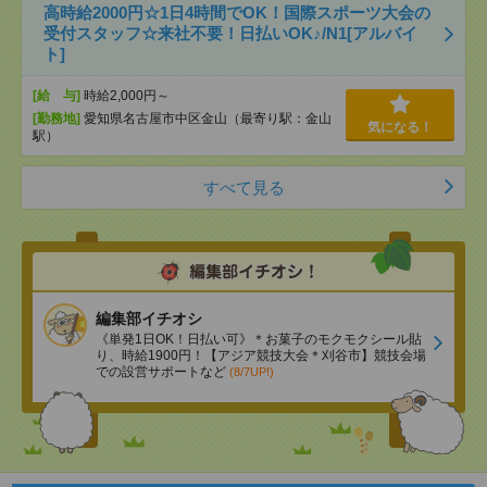
高時給2000円☆1日4時間でOK！国際スポーツ大会の
受付スタッフ☆来社不要！日払いOK♪/N1[アルバイ
ト]
[給 与]
時給2,000円～
[勤務地]
愛知県名古屋市中区金山（最寄り駅：金山
気になる！
駅）
すべて見る
編集部イチオシ
《単発1日OK！日払い可》＊お菓子のモクモクシール貼
り、時給1900円！【アジア競技大会＊刈谷市】競技会場
での設営サポートなど
(8/7UP!)