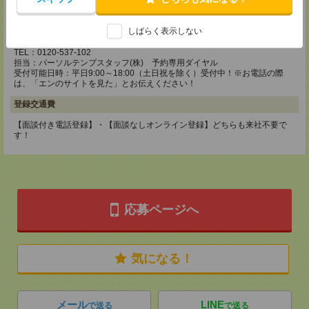
静岡コーディネートセンター（沼津）
〒410-0801
しばらく表示しない
静岡県沼津市大手町2-10-14 ファース沼津ビル2F
■JR沼津駅から徒歩7分
TEL：0120-537-102
担当：パーソルテンプスタッフ(株) 予約専用ダイヤル
受付可能日時：平日9:00～18:00（土日祝を除く）受付中！※お電話の際
は、「エンのサイトを見た」とお伝えください！
登録交通費
【面談付き電話登録】・【面談なしオンライン登録】どちらも来社不要で
す！
応募ページへ
気になる！
メール
LINE
で送る
で送る