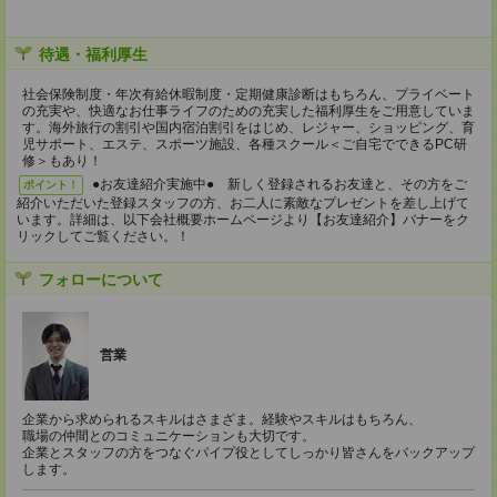
待遇・福利厚生
社会保険制度・年次有給休暇制度・定期健康診断はもちろん、プライベート
の充実や、快適なお仕事ライフのための充実した福利厚生をご用意していま
す。海外旅行の割引や国内宿泊割引をはじめ、レジャー、ショッピング、育
児サポート、エステ、スポーツ施設、各種スクール＜ご自宅でできるPC研
修＞もあり！
●お友達紹介実施中● 新しく登録されるお友達と、その方をご
ポイント！
紹介いただいた登録スタッフの方、お二人に素敵なプレゼントを差し上げて
います。詳細は、以下会社概要ホームページより【お友達紹介】バナーをク
リックしてご覧ください。！
フォローについて
営業
企業から求められるスキルはさまざま。経験やスキルはもちろん、
職場の仲間とのコミュニケーションも大切です。
企業とスタッフの方をつなぐパイプ役としてしっかり皆さんをバックアップ
します。