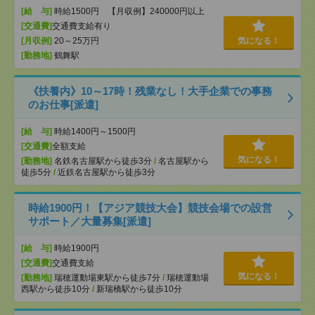
[給 与]
時給1500円 【月収例】240000円以上
[交通費]
交通費支給有り
[月収例]
20～25万円
気になる！
[勤務地]
鶴舞駅
《扶養内》10～17時！残業なし！大手企業での事務
のお仕事[派遣]
[給 与]
時給1400円～1500円
[交通費]
全額支給
気になる！
[勤務地]
名鉄名古屋駅から徒歩3分
/
名古屋駅から
徒歩5分
/
近鉄名古屋駅から徒歩3分
時給1900円！【アジア競技大会】競技会場での設営
サポート／大量募集[派遣]
[給 与]
時給1900円
[交通費]
交通費支給
気になる！
[勤務地]
瑞穂運動場東駅から徒歩7分
/
瑞穂運動場
西駅から徒歩10分
/
新瑞橋駅から徒歩10分