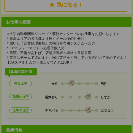
気になる！
お仕事の概要
＜大手自動車関連グループ＊事務センターでのお仕事をお願いします＞
＊東海エリアの各店舗より届くメール便の仕分け
＊届いた「経費処理書類」の内容を専用システムへ入力
＊Excelフォーマットへ処理件数入力
＊書類に不備があれば、店舗担当者へ連絡＋書類返送
＊業務はチームで進めます。同じ業務を担当している方がいて安心ですよ！
【OAスキル】入力・修正ができればOK！
職場の雰囲気
男女比率
女性
男性
職場の様子
活気あり
しずか
仕事の仕方
テキパキ
コツコツ
募集情報