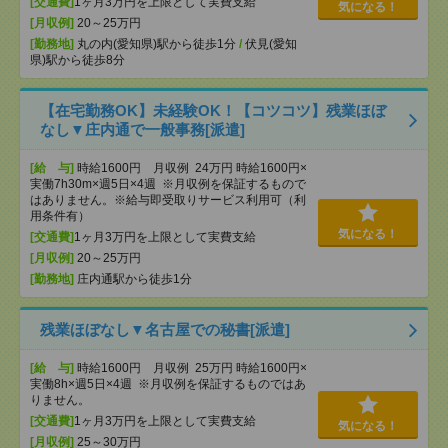
[交通費]
1ヶ月3万円を上限として実費支給
気になる！
[月収例]
20～25万円
[勤務地]
丸の内(愛知県)駅から徒歩1分
/
伏見(愛知
県)駅から徒歩8分
【在宅勤務OK】未経験OK！【コツコツ】残業ほぼ
なし▼庄内通で一般事務[派遣]
[給 与]
時給1600円 月収例 24万円 時給1600円×
実働7h30m×週5日×4週 ※月収例を保証するもので
はありません。※給与即受取りサービス利用可（利
用条件有）
気になる！
[交通費]
1ヶ月3万円を上限として実費支給
[月収例]
20～25万円
[勤務地]
庄内通駅から徒歩1分
残業ほぼなし▼名古屋での秘書[派遣]
[給 与]
時給1600円 月収例 25万円 時給1600円×
実働8h×週5日×4週 ※月収例を保証するものではあ
りません。
[交通費]
1ヶ月3万円を上限として実費支給
気になる！
[月収例]
25～30万円