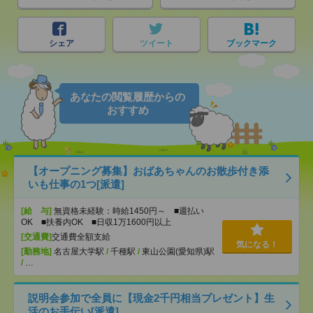
シェア
ツイート
ブックマーク
あなたの閲覧履歴からの
おすすめ
【オープニング募集】おばあちゃんのお散歩付き添
いも仕事の1つ[派遣]
[給 与]
無資格未経験：時給1450円～ ■週払い
OK ■扶養内OK ■日収1万1600円以上
[交通費]
交通費全額支給
気になる！
[勤務地]
名古屋大学駅
/
千種駅
/
東山公園(愛知県)駅
/
…
説明会参加で全員に【現金2千円相当プレゼント】生
活のお手伝い[派遣]