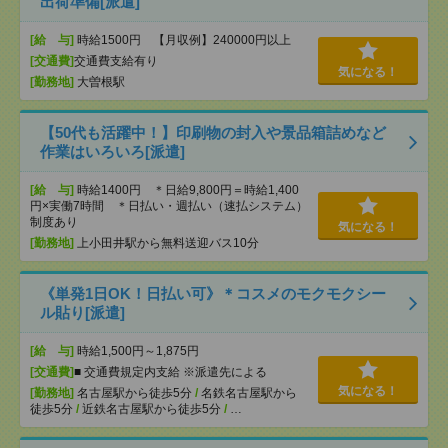
出荷準備[派遣]
[給 与]
時給1500円 【月収例】240000円以上
[交通費]
交通費支給有り
気になる！
[勤務地]
大曽根駅
【50代も活躍中！】印刷物の封入や景品箱詰めなど
作業はいろいろ[派遣]
[給 与]
時給1400円 ＊日給9,800円＝時給1,400
円×実働7時間 ＊日払い・週払い（速払システム）
制度あり
気になる！
[勤務地]
上小田井駅から無料送迎バス10分
《単発1日OK！日払い可》＊コスメのモクモクシー
ル貼り[派遣]
[給 与]
時給1,500円～1,875円
[交通費]
■ 交通費規定内支給 ※派遣先による
気になる！
[勤務地]
名古屋駅から徒歩5分
/
名鉄名古屋駅から
徒歩5分
/
近鉄名古屋駅から徒歩5分
/
…