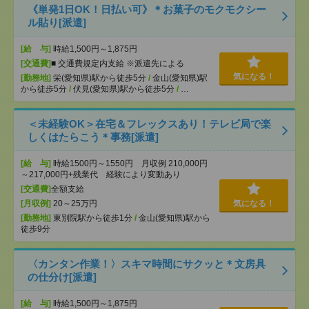
《単発1日OK！日払い可》＊お菓子のモクモクシー
ル貼り[派遣]
[給 与]
時給1,500円～1,875円
[交通費]
■ 交通費規定内支給 ※派遣先による
気になる！
[勤務地]
栄(愛知県)駅から徒歩5分
/
金山(愛知県)駅
から徒歩5分
/
伏見(愛知県)駅から徒歩5分
/
…
＜未経験OK＞在宅＆フレックスあり！テレビ局で楽
しくはたらこう＊事務[派遣]
[給 与]
時給1500円～1550円 月収例 210,000円
～217,000円+残業代 経験により変動あり
[交通費]
全額支給
[月収例]
20～25万円
気になる！
[勤務地]
東別院駅から徒歩1分
/
金山(愛知県)駅から
徒歩9分
〈カンタン作業！〉スキマ時間にサクッと＊文房具
の仕分け[派遣]
[給 与]
時給1,500円～1,875円