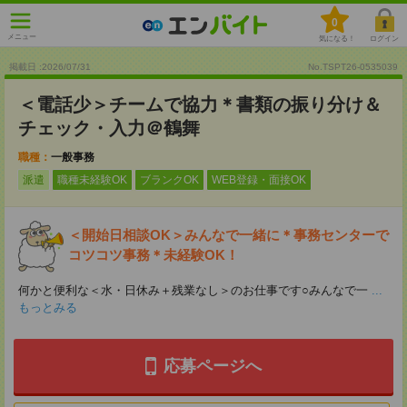
0
メニュー
気になる！
ログイン
掲載日 :2026
/
07
/
31
No.TSPT26-0535039
＜電話少＞チームで協力＊書類の振り分け＆
チェック・入力＠鶴舞
職種：
一般事務
派遣
職種未経験OK
ブランクOK
WEB登録・面接OK
＜開始日相談OK＞みんなで一緒に＊事務センターで
コツコツ事務＊未経験OK！
何かと便利な＜水・日休み＋残業なし＞のお仕事です○みんなで一
...
もっとみる
応募ページへ