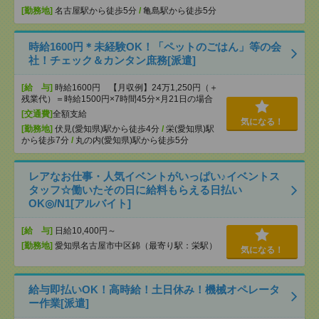
[勤務地]
名古屋駅から徒歩5分
/
亀島駅から徒歩5分
時給1600円＊未経験OK！「ペットのごはん」等の会
社！チェック＆カンタン庶務[派遣]
[給 与]
時給1600円 【月収例】24万1,250円（＋
残業代）＝時給1500円×7時間45分×月21日の場合
[交通費]
全額支給
気になる！
[勤務地]
伏見(愛知県)駅から徒歩4分
/
栄(愛知県)駅
から徒歩7分
/
丸の内(愛知県)駅から徒歩5分
レアなお仕事・人気イベントがいっぱい♪イベントス
タッフ☆働いたその日に給料もらえる日払い
OK◎/N1[アルバイト]
[給 与]
日給10,400円～
[勤務地]
愛知県名古屋市中区錦（最寄り駅：栄駅）
気になる！
給与即払いOK！高時給！土日休み！機械オペレータ
ー作業[派遣]