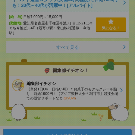
も！20代～40代が活躍中！[アルバイト]
[給 与]
日給7,000円～15,000円
[勤務地]
愛知県名古屋市千種区今池3丁目12-21ほそ
ぐち今池ビル4F（最寄り駅：東山線/桜通線 今池
気になる！
駅）
すべて見る
編集部イチオシ
《単発1日OK！日払い可》＊お菓子のモクモクシール貼
り、時給1900円！【アジア競技大会＊刈谷市】競技会場
での設営サポートなど
(8/7UP!)