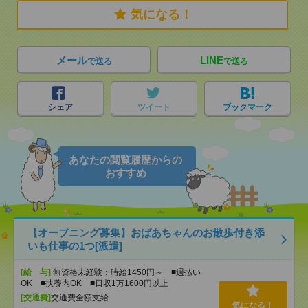
気になる！
メール
LINE
で送る
で送る
シェア
ツイート
ブックマーク
あなたの閲覧履歴からの
おすすめ
【オープニング募集】おばあちゃんのお散歩付き添
いも仕事の1つ[派遣]
[給 与]
無資格未経験：時給1450円～ ■週払い
OK ■扶養内OK ■日収1万1600円以上
[交通費]
交通費全額支給
気になる！