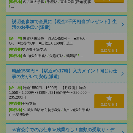
[勤務地]
名古屋大学駅
/
千種駅
/
東山公園(愛知県)駅
/
…
説明会参加で全員に【現金2千円相当プレゼント】生
活のお手伝い[派遣]
[給 与]
無資格未経験：時給1450円～ ■週払い
OK ■扶養内OK ■日収1万1600円以上
[交通費]
交通費全額支給
気になる！
[勤務地]
金山(愛知県)駅
/
矢場町駅
/
鶴舞駅
/
…
時給1550円＊【駅近×9-17時】入力メイン！同じお仕
事の方がいて安心[派遣]
[給 与]
時給1550円～1600円 【月収例】時給
1,550～1,600円×7時間×月21日の場合＝220,500～
235,200円
[交通費]
全額支給
気になる！
[勤務地]
久屋大通駅から徒歩3分
/
丸の内(愛知県)駅
から徒歩5分
≪官公庁でのお仕事≫残業なし！書類の受取り・デ