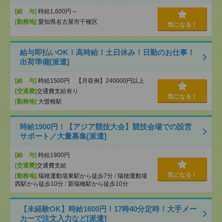
[給 与]
時給1,600円～
[勤務地]
愛知県名古屋市千種区
気になる！
給与即払いOK！高時給！土日休み！日勤のお仕事！
出荷準備[派遣]
[給 与]
時給1500円 【月収例】240000円以上
[交通費]
交通費支給有り
気になる！
[勤務地]
大曽根駅
時給1900円！【アジア競技大会】競技会場での設営
サポート／大量募集[派遣]
[給 与]
時給1900円
[交通費]
交通費支給
気になる！
[勤務地]
瑞穂運動場東駅から徒歩7分
/
瑞穂運動場
西駅から徒歩10分
/
新瑞橋駅から徒歩10分
【未経験OK】時給1600円！17時40分定時！大手メー
カーで注文入力など[派遣]