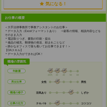
気になる！
お仕事の概要
＜大手法律事務所で事務アシスタントのお仕事＞
＊データ入力（Excelフォーマットあり） ⇒顧客の情報、相談内容などを
そのまま入力
＊電話取りつぎ、書類の印刷・提出
＊備品の補充、郵便物の発送、頼まれごとなど
＜静かなオフィスで落ち着いてお仕事できます！＞
【OAスキル】
＊データ入力ができればOK！
職場の雰囲気
年齢層
20代
30
40
50
60
男女比率
女性
男性
職場の様子
活気あり
しずか
仕事の仕方
テキパキ
コツコツ