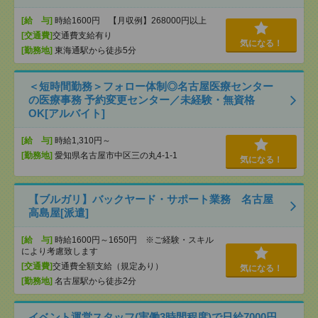
[給 与]
時給1600円 【月収例】268000円以上
[交通費]
交通費支給有り
気になる！
[勤務地]
東海通駅から徒歩5分
＜短時間勤務＞フォロー体制◎名古屋医療センター
の医療事務 予約変更センター／未経験・無資格
OK[アルバイト]
[給 与]
時給1,310円～
[勤務地]
愛知県名古屋市中区三の丸4-1-1
気になる！
【ブルガリ】バックヤード・サポート業務 名古屋
高島屋[派遣]
[給 与]
時給1600円～1650円 ※ご経験・スキル
により考慮致します
[交通費]
交通費全額支給（規定あり）
気になる！
[勤務地]
名古屋駅から徒歩2分
イベント運営スタッフ(実働3時間程度)で日給7000円