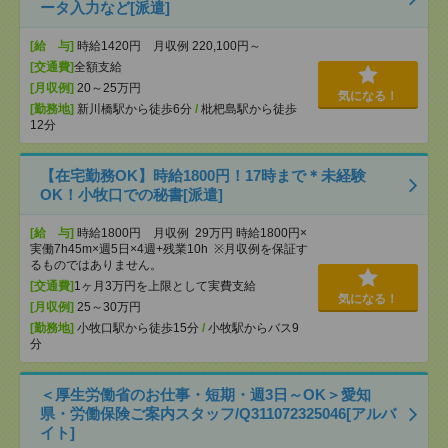
ータ入力など[派遣]
[給 与]
時給1420円 月収例 220,100円～
[交通費]
全額支給
[月収例]
20～25万円
気になる！
[勤務地]
新川橋駅から徒歩6分
/
枇杷島駅から徒歩
12分
【在宅勤務OK】時給1800円！17時まで＊未経験
OK！小牧口での秘書[派遣]
[給 与]
時給1800円 月収例 29万円 時給1800円×
実働7h45m×週5日×4週+残業10h ※月収例を保証す
るものではありません。
[交通費]
1ヶ月3万円を上限として実費支給
気になる！
[月収例]
25～30万円
[勤務地]
小牧口駅から徒歩15分
/
小牧駅からバス9
分
＜厚生労働省のお仕事・短期・週3日～OK＞愛知
県・労働保険ご案内スタッフ/Q311072325046[アルバ
イト]