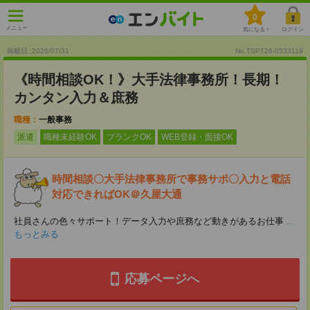
0
メニュー
気になる！
ログイン
掲載日 :2026
/
07
/
31
No.TSPT26-0533119
《時間相談OK！》大手法律事務所！長期！
カンタン入力＆庶務
職種：
一般事務
派遣
職種未経験OK
ブランクOK
WEB登録・面接OK
時間相談〇大手法律事務所で事務サポ〇入力と電話
対応できればOK＠久屋大通
社員さんの色々サポート！データ入力や庶務など動きがあるお仕事
...
もっとみる
応募ページへ