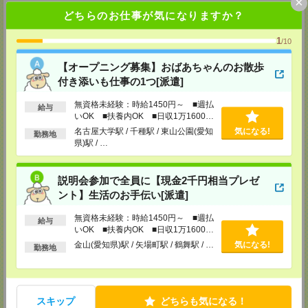
×
〒440-0076
どちらのお仕事が気になりますか？
愛知県豊橋市大橋通1-68 静銀ニッセイ豊橋ビル5F
■JR豊橋駅から徒歩3分
TEL：0120-537-102
1
/10
担当：パーソルテンプスタッフ(株) 予約専用ダイヤル
受付可能日時：平日9:00～18:00（土日祝を除く）受付中！※お電話の際
【オープニング募集】おばあちゃんのお散歩
は、「エンのサイトを見た」とお伝えください！
付き添いも仕事の1つ[派遣]
中部コーディネートセンター二課（岡崎）
無資格未経験：時給1450円～ ■週払
〒444-0043 愛知県 岡崎市唐沢町11-5 第一生命・三井住友海上岡崎ビル
給与
4F
いOK ■扶養内OK ■日収1万1600円
■名鉄東岡崎駅から徒歩3分
以上
名古屋大学駅 / 千種駅 / 東山公園(愛知
気になる!
勤務地
TEL：0120-537-102
県)駅 / …
担当：パーソルテンプスタッフ(株) 予約専用ダイヤル
受付可能日時：平日9:00～18:00（土日祝を除く）受付中！※お電話の際
は、「エンのサイトを見た」とお伝えください！
説明会参加で全員に【現金2千円相当プレゼ
静岡コーディネートセンター（浜松）
ント】生活のお手伝い[派遣]
〒436-0056
浜松市中区板屋町111-2 浜松アクトタワー11F
無資格未経験：時給1450円～ ■週払
給与
■JR浜松駅から徒歩5分
いOK ■扶養内OK ■日収1万1600円
TEL：0120-537-102
以上
担当：パーソルテンプスタッフ(株) 予約専用ダイヤル
金山(愛知県)駅 / 矢場町駅 / 鶴舞駅 / …
気になる!
勤務地
受付可能日時：平日9:00～18:00（土日祝を除く）受付中！※お電話の際
は、「エンのサイトを見た」とお伝えください！
静岡コーディネートセンター（静岡）
〒420-0851
スキップ
どちらも気になる！