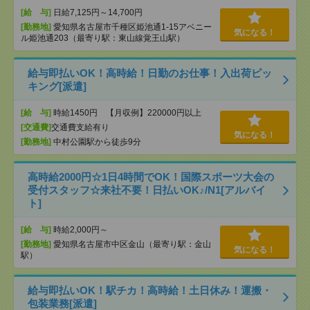
[給 与]
日給7,125円～14,700円
[勤務地]
愛知県名古屋市千種区姫池通1-15アベニー
気になる！
ル姫池通203（最寄り駅：東山線覚王山駅）
給与即払いOK！高時給！日勤のお仕事！入出荷ピッ
キング[派遣]
[給 与]
時給1450円 【月収例】220000円以上
[交通費]
交通費支給有り
気になる！
[勤務地]
中村公園駅から徒歩9分
高時給2000円☆1日4時間でOK！国際スポーツ大会の
受付スタッフ☆来社不要！日払いOK♪/N1[アルバイ
ト]
[給 与]
時給2,000円～
[勤務地]
愛知県名古屋市中区金山（最寄り駅：金山
気になる！
駅）
給与即払いOK！駅チカ！高時給！土日休み！運搬・
包装業務[派遣]