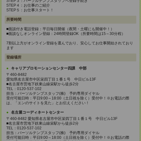
STEP３：パーソルテンプスタッフへ登録手続き
STEP４：お仕事のご紹介
STEP５：お仕事スタート！
所要時間
■面談付き電話登録：平日毎日開催（夜間・土曜にも開催中！）
■面談なしオンライン登録：24時間登録OK（所要時間は15～30分程）
7割以上方がオンライン登録を選んでおり、安心してお仕事開始されており
ます
登録場所
キャリアプロモーションセンター四課 中部
〒460-8482
愛知県名古屋市中区栄四丁目１番１号 中日ビル13F
■名古屋市営地下鉄東山線栄駅から徒歩2分
TEL：0120-537-102
担当：パーソルテンプスタッフ(株) 予約専用ダイヤル
受付可能日時：平日9:00～18:00（土日祝を除く）受付中！※お電話の際
は、「エンのサイトを見た」とお伝えください！
名古屋コーディネートセンター
〒460-8482 愛知県名古屋市中区栄四丁目１番１号 中日ビル13F
■名古屋市営地下鉄東山線栄駅から徒歩2分
TEL：0120-537-102
担当：パーソルテンプスタッフ(株) 予約専用ダイヤル
受付可能日時：平日9:00～18:00（土日祝を除く）受付中！※お電話の際