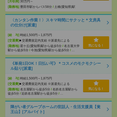
[月収例]
30万円～
[勤務地]
豊田市駅からバス58分
/
土橋(愛知県)駅
〈カンタン作業！〉スキマ時間にサクッと＊文房具
の仕分け[派遣]
[給 与]
時給1,500円～1,875円
[交通費]
■ 交通費規定内支給 ※派遣先による
気になる！
[勤務地]
星ケ丘(愛知県)駅から徒歩5分
/
名古屋大学
駅から徒歩5分
/
今池(愛知県)駅から徒歩5分
/
…
《単発1日OK！日払い可》＊コスメのモクモクシー
ル貼り[派遣]
[給 与]
時給1,500円～1,875円
[交通費]
■ 交通費規定内支給 ※派遣先による
気になる！
[勤務地]
名古屋駅から徒歩5分
/
名鉄名古屋駅から
徒歩5分
/
近鉄名古屋駅から徒歩5分
/
…
障がい者グループホームの世話人・生活支援員【覚
王山】[アルバイト]