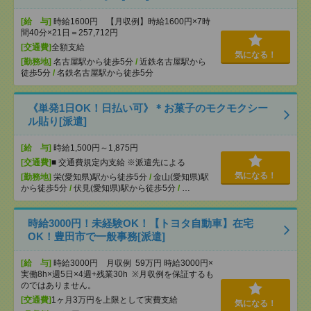
[給 与]
時給1600円 【月収例】時給1600円×7時
間40分×21日＝257,712円
[交通費]
全額支給
気になる！
[勤務地]
名古屋駅から徒歩5分
/
近鉄名古屋駅から
徒歩5分
/
名鉄名古屋駅から徒歩5分
《単発1日OK！日払い可》＊お菓子のモクモクシー
ル貼り[派遣]
[給 与]
時給1,500円～1,875円
[交通費]
■ 交通費規定内支給 ※派遣先による
気になる！
[勤務地]
栄(愛知県)駅から徒歩5分
/
金山(愛知県)駅
から徒歩5分
/
伏見(愛知県)駅から徒歩5分
/
…
時給3000円！未経験OK！【トヨタ自動車】在宅
OK！豊田市で一般事務[派遣]
[給 与]
時給3000円 月収例 59万円 時給3000円×
実働8h×週5日×4週+残業30h ※月収例を保証するも
のではありません。
[交通費]
1ヶ月3万円を上限として実費支給
気になる！