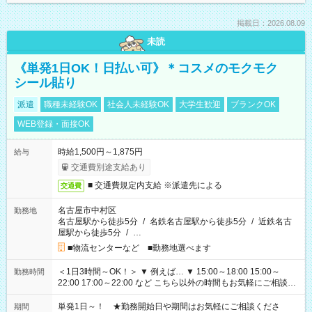
掲載日：2026.08.09
未読
《単発1日OK！日払い可》＊コスメのモクモク
シール貼り
派遣
職種未経験OK
社会人未経験OK
大学生歓迎
ブランクOK
WEB登録・面接OK
時給1,500円～1,875円
給与
交通費別途支給あり
■ 交通費規定内支給 ※派遣先による
交通費
名古屋市中村区
勤務地
名古屋駅から徒歩5分
/
名鉄名古屋駅から徒歩5分
/
近鉄名古
屋駅から徒歩5分
/
…
■物流センターなど ■勤務地選べます
＜1日3時間～OK！＞ ▼ 例えば… ▼ 15:00～18:00 15:00～
勤務時間
22:00 17:00～22:00 など こちら以外の時間もお気軽にご相談く
ださい！
単発1日～！ ★勤務開始日や期間はお気軽にご相談くださ
期間