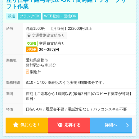
座り仕事！給与即払いOK！高時給！フォークリ
フト作業
派遣
ブランクOK
WEB登録・面接OK
時給1500円 【月収例】222000円以上
給与
交通費別途支給あり
交通費支給有り
交通費
20～25万円
月収例
愛知県蒲郡市
勤務地
蒲郡駅から車13分
製造外
8:10～17:00 ※表記のうち実働7時間40分です。
勤務時間
長期【ご応募から1週間以内(最短2日目)のスピード就業が可能】
期間
即日～
日払いOK
/
履歴書不要
/
電話対応なし
/
パソコンスキル不要
特徴
気になる！
応募する
詳細へ