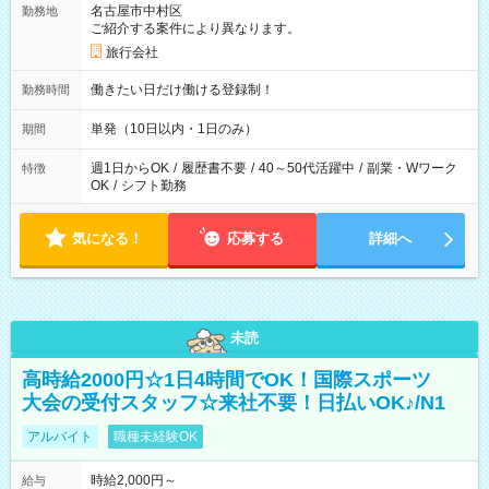
名古屋市中村区
勤務地
ご紹介する案件により異なります。
旅行会社
働きたい日だけ働ける登録制！
勤務時間
単発（10日以内・1日のみ）
期間
週1日からOK
/
履歴書不要
/
40～50代活躍中
/
副業・Wワーク
特徴
OK
/
シフト勤務
気になる！
応募する
詳細へ
未読
高時給2000円☆1日4時間でOK！国際スポーツ
大会の受付スタッフ☆来社不要！日払いOK♪/N1
アルバイト
職種未経験OK
時給2,000円～
給与