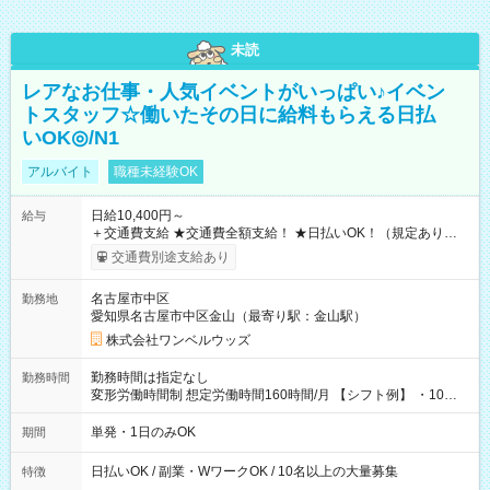
未読
レアなお仕事・人気イベントがいっぱい♪イベン
トスタッフ☆働いたその日に給料もらえる日払
いOK◎/N1
アルバイト
職種未経験OK
日給10,400円～
給与
＋交通費支給 ★交通費全額支給！ ★日払いOK！（規定あり） ┗
働いたその日に現金GET♪ お仕事後はコンビニATMから 日払
交通費別途支給あり
い分を引き落とせます！ 【試用期間】試用期間なし
名古屋市中区
勤務地
愛知県名古屋市中区金山（最寄り駅：金山駅）
株式会社ワンベルウッズ
勤務時間は指定なし
勤務時間
変形労働時間制 想定労働時間160時間/月 【シフト例】 ・10：
00～20：00
単発・1日のみOK
期間
日払いOK / 副業・WワークOK / 10名以上の大量募集
特徴