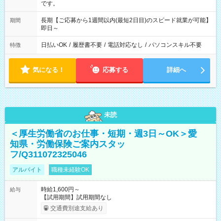
です。
長期【ご応募から1週間以内(最短2日目)のスピード就業が可能】
期間
即日～
日払いOK
/
履歴書不要
/
電話対応なし
/
パソコンスキル不要
特徴
気になる！
応募する
詳細へ
未読
＜厚生労働省のお仕事・短期・週3日～OK＞愛
知県・労働保険ご案内スタッ
フ/Q311072325046
アルバイト
職種未経験OK
時給1,600円～
給与
【試用期間】試用期間なし
交通費別途支給あり