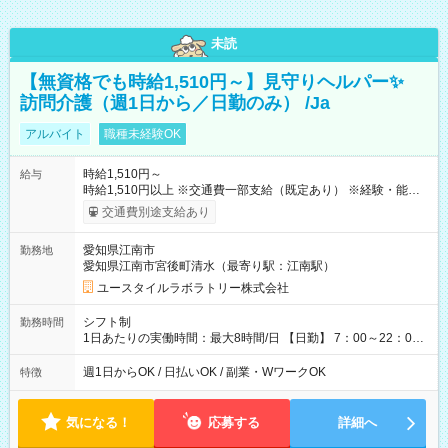
未読
【無資格でも時給1,510円～】見守りヘルパー✨
訪問介護（週1日から／日勤のみ） /Ja
アルバイト
職種未経験OK
時給1,510円～
給与
時給1,510円以上 ※交通費一部支給（既定あり） ※経験・能力を
考慮して決定します 【収入例】 週1回勤務の場合：1,510円×8時
交通費別途支給あり
間×4回=4万8,320円 週3回勤務の場合：1,510円×8時間×12回
=14万4,960円 週5回勤務の場合：1,510円×8時間×20回=24万
愛知県江南市
勤務地
1,600円 【試用期間】試用期間あり 試用期間の長さ：2ヶ月
愛知県江南市宮後町清水（最寄り駅：江南駅）
※ 雇用形態と給与に、本採用時と異なる部分があります。 雇用
形態：本採用時と同じです。 給与：時給 1,140円以上
ユースタイルラボラトリー株式会社
シフト制
勤務時間
1日あたりの実働時間：最大8時間/日 【日勤】 7：00～22：00
の間で8時間勤務（休憩時間は法定通り） ※週1日～OK ／ 夜勤
なし ＊＊ 勤務時間例 ＊＊ ■8時から17時 ■9時から18時 ■10
週1日からOK / 日払いOK / 副業・WワークOK
特徴
時から19時 ■12時から21時 など ※訪問先により変動 ※曜日固
定（毎週同じ曜日勤務）
気になる！
応募する
詳細へ