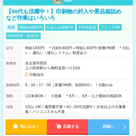
【50代も活躍中！】印刷物の封入や景品箱詰め
など作業はいろいろ
派遣
職種未経験OK
社会人未経験OK
大学生歓迎
ブランクOK
WEB登録・面接OK
時給1400円 ＊日給9,800円＝時給1,400円×実働7時間 ＊日払
給与
い・週払い（速払システム）制度あり
名古屋市西区
勤務地
上小田井駅から無料送迎バス10分
印刷会社
9：00～17：00（実働7時間、休憩60分） ＊日勤のみ
勤務時間
1日単発OK！ ※急募 ＊8月～、9月～など開始日相談OK
期間
日払いOK
/
履歴書不要
/
40～50代活躍中
/
10名以上の大量募
特徴
集
/
パソコンスキル不要
気になる！
応募する
詳細へ