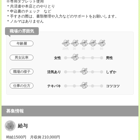
※専用タブレット使用
＊共済連や本店とのやりとり
＊申込書のチェック など
＊手すきの際は、書類整理や入力などのサポートをお願いします。
＊ノルマはありません
職場の雰囲気
年齢層
20代
30
40
50
60
男女比率
女性
男性
職場の様子
活気あり
しずか
仕事の仕方
テキパキ
コツコツ
募集情報
給与
時給1500円 月収例 210,000円