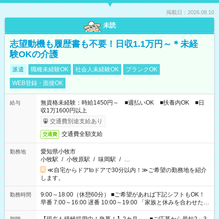
掲載日：2026.08.10
未読
志望動機も履歴書も不要！日収1.1万円～＊未経
験OKの介護
派遣
職種未経験OK
社会人未経験OK
ブランクOK
WEB登録・面接OK
無資格未経験：時給1450円～ ■週払いOK ■扶養内OK ■日
給与
収1万1600円以上
交通費別途支給あり
交通費全額支給
交通費
愛知県小牧市
勤務地
小牧駅
/
小牧原駅
/
味岡駅
/
…
≪自宅からドアtoドアで30分以内！≫ご希望の勤務地を紹介
します。
9:00～18:00（休憩60分） ■ご希望があれば下記シフトもOK！
勤務時間
早番 7:00～16:00 遅番 10:00～19:00 「家族と休みを合わせた
い」 「余裕を持って夕飯の準備がしたい」 「できれば残業はし
たくない」 など、ご希望を教えてくださいね。 ※Wワーク希望