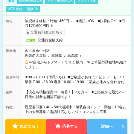
派遣
職種未経験OK
社会人未経験OK
ブランクOK
WEB登録・面接OK
無資格未経験：時給1450円～ ■週払いOK ■扶養内OK ■日
給与
収1万1600円以上
交通費別途支給あり
交通費全額支給
交通費
名古屋市中村区
勤務地
近鉄名古屋駅
/
本陣駅
/
烏森駅
/
…
≪自宅からドアtoドアで30分以内！≫ご希望の勤務地を紹介
します。
9:00～18:00（休憩60分） ■ご希望があれば下記シフトもOK！
勤務時間
早番 7:00～16:00 遅番 10:00～19:00 「家族と休みを合わせた
い」 「余裕を持って夕飯の準備がしたい」 「できれば残業はし
たくない」 など、ご希望を教えてくださいね。 ※Wワーク希望
【現在も積極採用中！急募！】2カ月～ ■ご応募から最短2～3
期間
の方へ 今ご覧のお仕事で希望する勤務時間と、もう1つのお仕事
日後の就業も相談可能です！
の勤務時間。 合計で週40時間を超える場合は応募できません。
履歴書不要
/
40～50代活躍中
/
服装自由
/
シフト勤務
/
10名以
特徴
上の大量募集
/
電話対応なし
/
パソコンスキル不要
気になる！
応募する
詳細へ