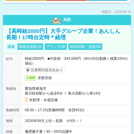
掲載日：2026.08.10
未読
【高時給2000円】大手グループ企業！あんしん
長期！17時台定時＊経理
派遣
職種未経験OK
ブランクOK
WEB登録・面接OK
時給2000円 ■月収例：345,000円（8H×20日勤務＋残業10Hの
給与
場合）
交通費別途支給あり
全額支給
交通費
愛知県東海市
勤務地
新日鉄前駅から徒歩6分
/
南大高駅から車14分
水処理・水道設備
08:30～17:15(実働8時間 休憩45分)
勤務時間
2026年09月上旬～長期 ※9月～！
期間
履歴書不要
/
40～50代活躍中
特徴