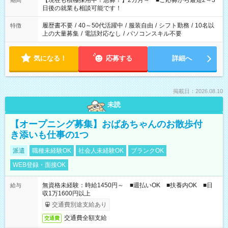
【現在も積極採用中！急募！】2カ月～ ■ご応募から最短2～3
期間
の方へ 今ご覧のお仕事で希望する勤務時間と、もう1つのお仕事
日後の就業も相談可能です！
の勤務時間。 合計で週40時間を超える場合は応募できません。
履歴書不要
/
40～50代活躍中
/
服装自由
/
シフト勤務
/
10名以
特徴
上の大量募集
/
電話対応なし
/
パソコンスキル不要
気になる！
応募する
詳細へ
掲載日：2026.08.10
未読
【オープニング募集】おばあちゃんのお散歩付
き添いも仕事の1つ
派遣
職種未経験OK
社会人未経験OK
ブランクOK
WEB登録・面接OK
無資格未経験：時給1450円～ ■週払いOK ■扶養内OK ■日
給与
収1万1600円以上
交通費別途支給あり
交通費全額支給
交通費