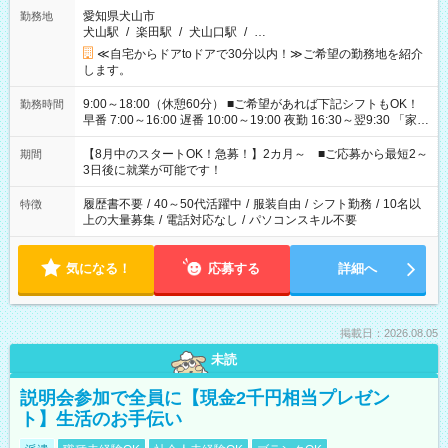
愛知県犬山市
勤務地
犬山駅
/
楽田駅
/
犬山口駅
/
…
≪自宅からドアtoドアで30分以内！≫ご希望の勤務地を紹介
します。
9:00～18:00（休憩60分） ■ご希望があれば下記シフトもOK！
勤務時間
早番 7:00～16:00 遅番 10:00～19:00 夜勤 16:30～翌9:30 「家族
と休みを合わせたい」 「余裕を持って夕飯の準備がしたい」
「できれば残業はしたくない」 など、ご希望を教えてください
【8月中のスタートOK！急募！】2カ月～ ■ご応募から最短2～
期間
ね。 ※Wワーク希望の方へ 今ご覧のお仕事で希望する勤務時間
3日後に就業が可能です！
と、もう1つのお仕事の勤務時間。 合計で週40時間を超える場
合は応募できません。
履歴書不要
/
40～50代活躍中
/
服装自由
/
シフト勤務
/
10名以
特徴
上の大量募集
/
電話対応なし
/
パソコンスキル不要
気になる！
応募する
詳細へ
掲載日：2026.08.05
未読
説明会参加で全員に【現金2千円相当プレゼン
ト】生活のお手伝い