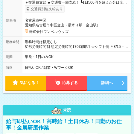
＋交通費支給 ★交通費一部支給！ ┗1日500円を超えた分は全額
支給！ ※往復500円以内の方は自己負担となります ★日払い
交通費別途支給あり
OK！（規定あり） ┗働いたその日に現金GET♪ お仕事後はコン
ビニATMから 日払い分を引き落とせます！ 【試用期間】試用
名古屋市中区
勤務地
期間なし
愛知県名古屋市中区金山（最寄り駅：金山駅）
株式会社ワンベルウッズ
勤務時間は指定なし
勤務時間
変形労働時間制 想定労働時間170時間/月 ☆シフト例 ＊8/15～
10/26 全日共通 08：00～12：00 17：00～21：00 ＊8/31
～9/19のみ下記シフトもあります！ 12：00～16：00 ＊9/6～
単発・1日のみOK
期間
10/6、10/11～26のみ下記シフトもあります！ 07：00～11：
00
日払いOK / 副業・WワークOK
特徴
気になる！
応募する
詳細へ
未読
給与即払いOK！高時給！土日休み！日勤のお仕
事！金属研磨作業