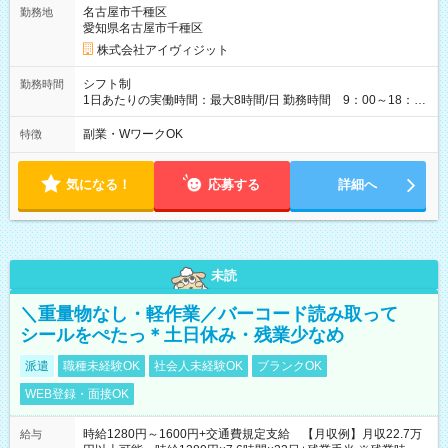
名古屋市千種区
勤務地
愛知県名古屋市千種区
株式会社アイヴィジット
シフト制
勤務時間
1日あたりの実働時間：最大8時間/日 勤務時間 9：00～18：
00(実働8h、休憩1h) 土日祝含む週3日～OK、シフト制 ※もちろ
ん週5日勤務もOK♪ 勤務期間：2026年8月12日～9月9日※リスト
副業・WワークOK
特徴
全件完了で業務終了
気になる！
応募する
詳細へ
未読
＼重量物なし・軽作業／バーコード読み取って
シールをぺたっ＊土日休み・残業少なめ
派遣
職種未経験OK
社会人未経験OK
ブランクOK
WEB登録・面接OK
時給1280円～1600円+交通費規定支給 【月収例】月収22.7万
給与