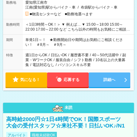
愛知県江南市
勤務地
江南(愛知県)駅からバイク・車
/
布袋駅からバイク・車
■物流センターなど ■勤務地選べます
＜1日3時間～OK！＞ ▼ 例えば… ▼ 15:00～18:00 15:00～
勤務時間
22:00 17:00～22:00 など こちら以外の時間もお気軽にご相談く
ださい！
単発1日～！ ★勤務開始日や期間はお気軽にご相談くださ
期間
い！ ＃8月～ ＃9月～
週1日からOK
/
日払いOK
/
履歴書不要
/
40～50代活躍中
/
副
特徴
業・WワークOK
/
服装自由
/
シフト勤務
/
10名以上の大量募
集
/
電話対応なし
/
パソコンスキル不要
気になる！
応募する
詳細へ
未読
高時給2000円☆1日4時間でOK！国際スポーツ
大会の受付スタッフ☆来社不要！日払いOK♪/N1
アルバイト
職種未経験OK