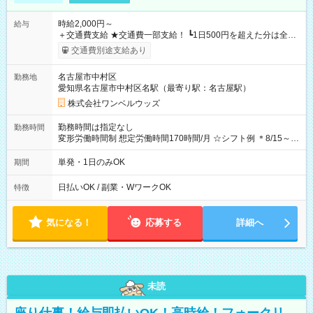
時給2,000円～
給与
＋交通費支給 ★交通費一部支給！ ┗1日500円を超えた分は全額
支給！ ※往復500円以内の方は自己負担となります ★日払い
交通費別途支給あり
OK！（規定あり） ┗働いたその日に現金GET♪ お仕事後はコン
ビニATMから 日払い分を引き落とせます！ 【試用期間】試用
名古屋市中村区
勤務地
期間なし
愛知県名古屋市中村区名駅（最寄り駅：名古屋駅）
株式会社ワンベルウッズ
勤務時間は指定なし
勤務時間
変形労働時間制 想定労働時間170時間/月 ☆シフト例 ＊8/15～
10/26 全日共通 08：00～12：00 17：00～21：00 ＊8/31
～9/19のみ下記シフトもあります！ 12：00～16：00 ＊9/6～
単発・1日のみOK
期間
10/6、10/11～26のみ下記シフトもあります！ 07：00～11：
00
日払いOK / 副業・WワークOK
特徴
気になる！
応募する
詳細へ
未読