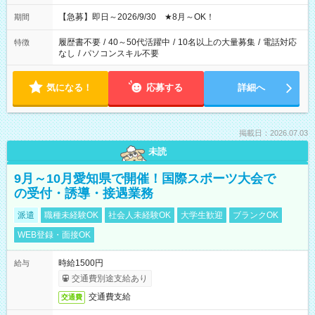
【急募】即日～2026/9/30 ★8月～OK！
期間
履歴書不要
/
40～50代活躍中
/
10名以上の大量募集
/
電話対応
特徴
なし
/
パソコンスキル不要
気になる！
応募する
詳細へ
掲載日：2026.07.03
未読
9月～10月愛知県で開催！国際スポーツ大会で
の受付・誘導・接遇業務
派遣
職種未経験OK
社会人未経験OK
大学生歓迎
ブランクOK
WEB登録・面接OK
時給1500円
給与
交通費別途支給あり
交通費支給
交通費