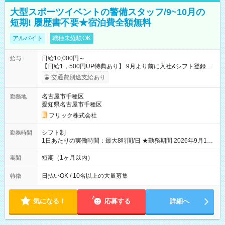
大型スポーツイベントの警備スタッフ/9~10月の
短期! 履歴書不要★宿泊費全額無料
アルバイト
職種未経験OK
日給10,000円～
給与
【日給1，500円UP特典あり】 9月より前に入社&シフト登録す
ると 期間中(9/16~10/23) の日給がUP! 日給1万1500円でしっか
交通費別途支給あり
り稼げます♪ 【試用期間】試用期間なし
名古屋市千種区
勤務地
愛知県名古屋市千種区
フリック株式会社
シフト制
勤務時間
1日あたりの実働時間：最大8時間/日 ★勤務期間 2026年9月16
日~2026年10月23日 短期勤務OK! 期間中フル勤務できる方優遇
※週3~5日勤務(勤務日数応相談) ※期間前から勤務スタートも可
短期（1ヶ月以内）
期間
能です! ★勤務時間 8:00~17:00(休憩1時間) ※現場により変動あ
り ※夜勤シフトあり
日払いOK / 10名以上の大量募集
特徴
気になる！
応募する
詳細へ