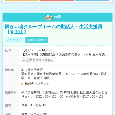
未読
障がい者グループホームの世話人・生活支援員
【覚王山】
アルバイト
職種未経験OK
日給7,125円～14,700円
給与
【試用期間】試用期間あり 試用期間の長さ：3ヶ月 雇用形態、
給与は本採用時と同じです。
交通費別途支給あり
名古屋市千種区
勤務地
愛知県名古屋市千種区姫池通1-15アベニール姫池通203（最寄り
駅：東山線覚王山駅）
株式会社プラスト
平均労働時間：1週間あたり22時間 勤務日数は最大週２回とな
勤務時間
ります。 (1)22：00～翌5：00 (休憩あり) (2)17：00～翌9：
00 (休憩あり) ３６協定提出済 平均労働時間：1週間あたり22
時間 勤務日数は最大週２回となります。 (1)22：00～翌5：00
単発・1日のみOK
期間
(休憩あり) (2)17：00～翌9：00 (休憩あり) ３６協定提出済
副業・WワークOK
特徴