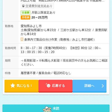
円以上可能 時給1280円×7.6時間×22日+残業手当 ※残業時間、
月10時間で計算
交通費別途支給あり
月額上限規定あり
交通費
20～25万円
月収例
愛知県みよし市
勤務地
土橋(愛知県)駅から車15分
/
三好ケ丘駅から車12分
/
新豊田駅
から車14分
倉庫内で製品仕分け作業（勤務地：みよし市打越町）
8：30～17：30（実働7時間40分） 【休憩】80分 12：00～
勤務時間
13：00 15：00～15：20
＜長期歓迎＞※転職も大歓迎！現在就労中の方もお気軽にご相談
期間
ください。
履歴書不要
/
服装自由
/
電話対応なし
特徴
気になる！
応募する
詳細へ
未読