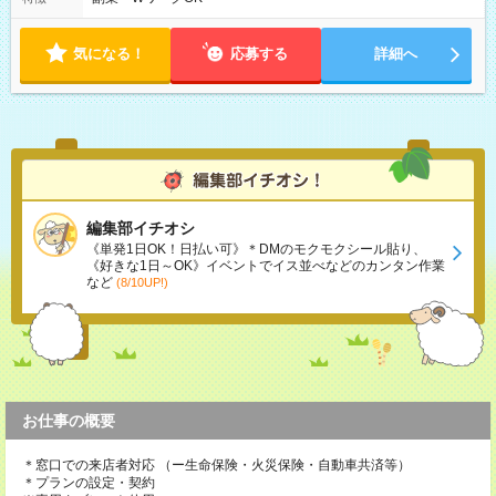
気になる！
応募する
詳細へ
編集部イチオシ
《単発1日OK！日払い可》＊DMのモクモクシール貼り、
《好きな1日～OK》イベントでイス並べなどのカンタン作業
など
(8/10UP!)
お仕事の概要
＊窓口での来店者対応 （ー生命保険・火災保険・自動車共済等）
＊プランの設定・契約