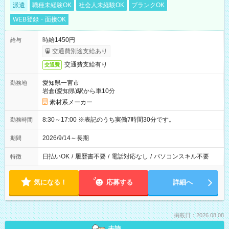
派遣
職種未経験OK
社会人未経験OK
ブランクOK
WEB登録・面接OK
時給1450円
給与
交通費別途支給あり
交通費支給有り
交通費
愛知県一宮市
勤務地
岩倉(愛知県)駅から車10分
素材系メーカー
8:30～17:00 ※表記のうち実働7時間30分です。
勤務時間
2026/9/14～長期
期間
日払いOK
/
履歴書不要
/
電話対応なし
/
パソコンスキル不要
特徴
気になる！
応募する
詳細へ
掲載日：2026.08.08
未読