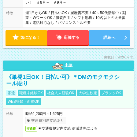
い！ ＃8月～ ＃9月～
週1日からOK
/
日払いOK
/
履歴書不要
/
40～50代活躍中
/
副
特徴
業・WワークOK
/
服装自由
/
シフト勤務
/
10名以上の大量募
集
/
電話対応なし
/
パソコンスキル不要
気になる！
応募する
詳細へ
掲載日：2026.07.31
未読
《単発1日OK！日払い可》＊DMのモクモクシ
ール貼り
派遣
職種未経験OK
社会人未経験OK
大学生歓迎
ブランクOK
WEB登録・面接OK
時給1,200円～1,625円
給与
交通費別途支給あり
■ 交通費規定内支給 ※派遣先による
交通費