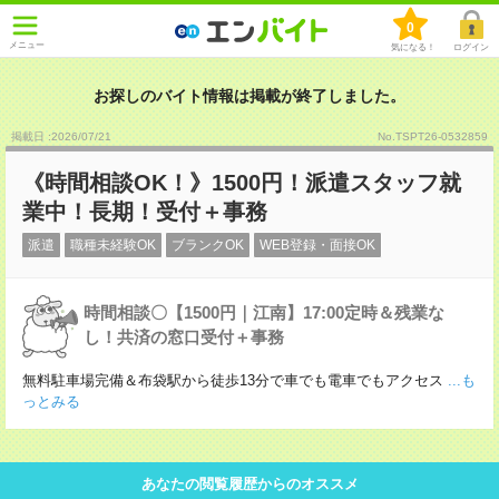
0
メニュー
気になる！
ログイン
お探しのバイト情報は掲載が終了しました。
掲載日 :2026
/
07
/
21
No.TSPT26-0532859
《時間相談OK！》1500円！派遣スタッフ就
業中！長期！受付＋事務
派遣
職種未経験OK
ブランクOK
WEB登録・面接OK
時間相談〇【1500円｜江南】17:00定時＆残業な
し！共済の窓口受付＋事務
無料駐車場完備＆布袋駅から徒歩13分で車でも電車でもアクセス
...も
っとみる
あなたの閲覧履歴からのオススメ