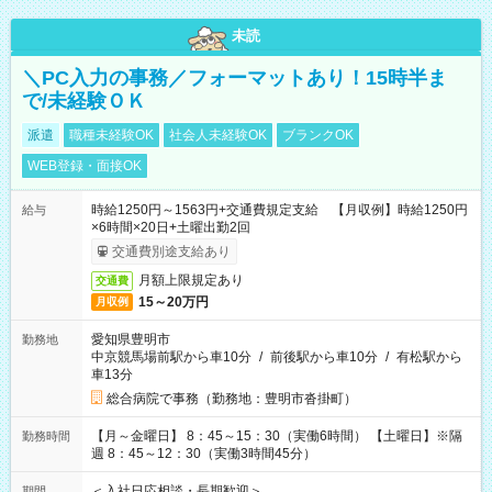
未読
＼PC入力の事務／フォーマットあり！15時半ま
で/未経験ＯＫ
派遣
職種未経験OK
社会人未経験OK
ブランクOK
WEB登録・面接OK
時給1250円～1563円+交通費規定支給 【月収例】時給1250円
給与
×6時間×20日+土曜出勤2回
交通費別途支給あり
月額上限規定あり
交通費
15～20万円
月収例
愛知県豊明市
勤務地
中京競馬場前駅から車10分
/
前後駅から車10分
/
有松駅から
車13分
総合病院で事務（勤務地：豊明市沓掛町）
【月～金曜日】 8：45～15：30（実働6時間） 【土曜日】※隔
勤務時間
週 8：45～12：30（実働3時間45分）
＜入社日応相談・長期歓迎＞
期間