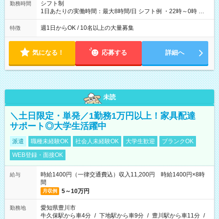
シフト制
勤務時間
1日あたりの実働時間：最大8時間/日 シフト例 ・22時～0時 入
社後、就業可能シフトをご確認の上、申請してください。
週1日からOK / 10名以上の大量募集
特徴
気になる！
応募する
詳細へ
未読
＼土日限定・単発／1勤務1万円以上！家具配達
サポート◎大学生活躍中
派遣
職種未経験OK
社会人未経験OK
大学生歓迎
ブランクOK
WEB登録・面接OK
時給1400円（一律交通費込）収入11,200円 時給1400円×8時
給与
間
5～10万円
月収例
愛知県豊川市
勤務地
牛久保駅から車4分
/
下地駅から車9分
/
豊川駅から車11分
/