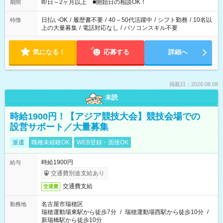
即日～2ヶ月以上 ■開始日の相談OK！
期間
日払いOK
/
履歴書不要
/
40～50代活躍中
/
シフト勤務
/
10名以
特徴
上の大量募集
/
電話対応なし
/
パソコンスキル不要
気になる！
応募する
詳細へ
掲載日：2026.08.08
未読
時給1900円！【アジア競技大会】競技会場での
設営サポート／大量募集
派遣
職種未経験OK
WEB登録・面接OK
時給1900円
給与
交通費別途支給あり
交通費支給
交通費
名古屋市瑞穂区
勤務地
瑞穂運動場東駅から徒歩7分
/
瑞穂運動場西駅から徒歩10分
/
新瑞橋駅から徒歩10分