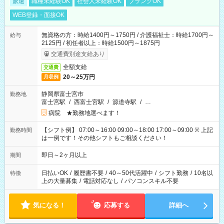
派遣
職種未経験OK
社会人未経験OK
ブランクOK
WEB登録・面接OK
無資格の方：時給1400円～1750円 / 介護福祉士：時給1700円～
給与
2125円 / 初任者以上：時給1500円～1875円
交通費別途支給あり
全額支給
交通費
20～25万円
月収例
静岡県富士宮市
勤務地
富士宮駅
/
西富士宮駅
/
源道寺駅
/
…
病院 ★勤務地選べます！
【シフト例】 07:00～16:00 09:00～18:00 17:00～09:00 ※ 上記
勤務時間
は一例です！その他シフトもご相談ください！
即日～2ヶ月以上
期間
日払いOK
/
履歴書不要
/
40～50代活躍中
/
シフト勤務
/
10名以
特徴
上の大量募集
/
電話対応なし
/
パソコンスキル不要
気になる！
応募する
詳細へ