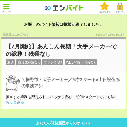
0
メニュー
気になる！
ログイン
お探しのバイト情報は掲載が終了しました。
掲載日 :2026
/
07
/
08
No.TSPT26-0355717
【7月開始】あんしん長期！大手メーカーで
の総務！残業なし
派遣
職種未経験OK
ブランクOK
WEB登録・面接OK
＼裾野市・大手メーカー／9時スタート×土日祝休み
の事務アシ
担当する業務も限定されているから安心！朝9時スタートなのも嬉
...
もっとみる
あなたの閲覧履歴からのオススメ