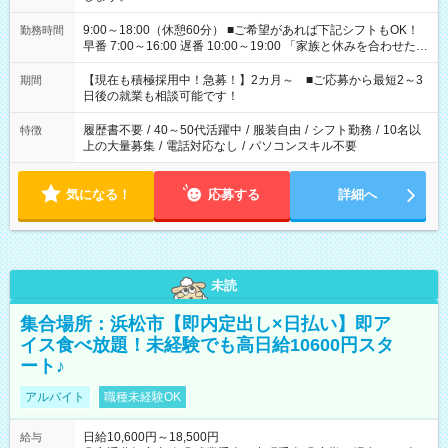
9:00～18:00（休憩60分） ■ご希望があれば下記シフトもOK！
勤務時間
早番 7:00～16:00 遅番 10:00～19:00 「家族と休みを合わせた
い」 「余裕を持って夕飯の準備がしたい」 「できれば残業はし
たくない」 など、ご希望を教えてくださいね。 ※Wワーク希望
【現在も積極採用中！急募！】2カ月～ ■ご応募から最短2～3
期間
の方へ 今ご覧のお仕事で希望する勤務時間と、もう1つのお仕事
日後の就業も相談可能です！
の勤務時間。 合計で週40時間を超える場合は応募できません。
履歴書不要
/
40～50代活躍中
/
服装自由
/
シフト勤務
/
10名以
特徴
上の大量募集
/
電話対応なし
/
パソコンスキル不要
気になる！
応募する
詳細へ
未読
集合場所：浜松市【即内定出し×日払い】即ア
イス食べ放題！未経験でも高日給10600円スタ
ート♪
アルバイト
職種未経験OK
日給10,600円～18,500円
給与