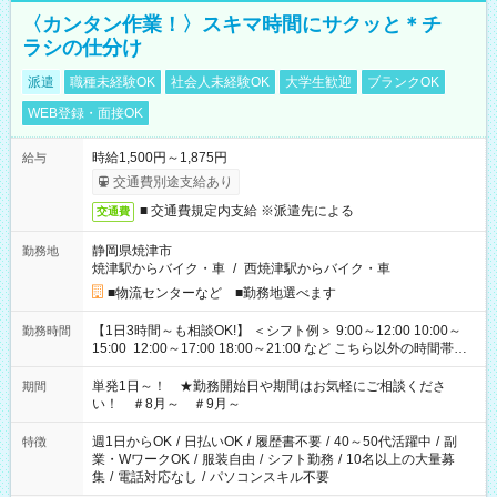
〈カンタン作業！〉スキマ時間にサクッと＊チ
ラシの仕分け
派遣
職種未経験OK
社会人未経験OK
大学生歓迎
ブランクOK
WEB登録・面接OK
時給1,500円～1,875円
給与
交通費別途支給あり
■ 交通費規定内支給 ※派遣先による
交通費
静岡県焼津市
勤務地
焼津駅からバイク・車
/
西焼津駅からバイク・車
■物流センターなど ■勤務地選べます
【1日3時間～も相談OK!】 ＜シフト例＞ 9:00～12:00 10:00～
勤務時間
15:00 12:00～17:00 18:00～21:00 など こちら以外の時間帯も
お気軽にご相談ください！
単発1日～！ ★勤務開始日や期間はお気軽にご相談くださ
期間
い！ ＃8月～ ＃9月～
週1日からOK
/
日払いOK
/
履歴書不要
/
40～50代活躍中
/
副
特徴
業・WワークOK
/
服装自由
/
シフト勤務
/
10名以上の大量募
集
/
電話対応なし
/
パソコンスキル不要