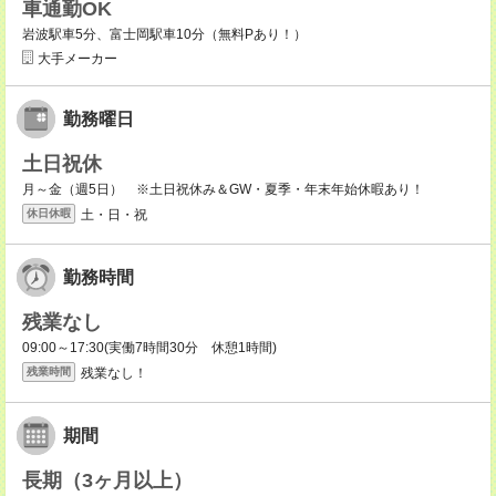
車通勤OK
岩波駅車5分、富士岡駅車10分（無料Pあり！）
大手メーカー
勤務曜日
土日祝休
月～金（週5日） ※土日祝休み＆GW・夏季・年末年始休暇あり！
土・日・祝
休日休暇
勤務時間
残業なし
09:00～17:30(実働7時間30分 休憩1時間)
残業なし！
残業時間
期間
長期（3ヶ月以上）