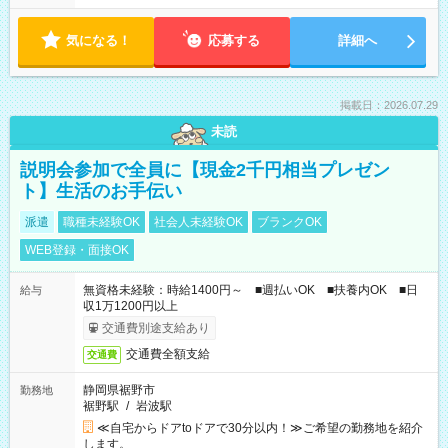
気になる！
応募する
詳細へ
掲載日：2026.07.29
未読
説明会参加で全員に【現金2千円相当プレゼン
ト】生活のお手伝い
派遣
職種未経験OK
社会人未経験OK
ブランクOK
WEB登録・面接OK
無資格未経験：時給1400円～ ■週払いOK ■扶養内OK ■日
給与
収1万1200円以上
交通費別途支給あり
交通費全額支給
交通費
静岡県裾野市
勤務地
裾野駅
/
岩波駅
≪自宅からドアtoドアで30分以内！≫ご希望の勤務地を紹介
します。