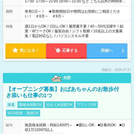
17:00 17:00～22:00 18:00～21:00 など こちら以外の時間帯も
お気軽にご相談ください！
単発1日～！ ★勤務開始日や期間はお気軽にご相談くださ
期間
い！ ＃8月～ ＃9月～
週1日からOK
/
日払いOK
/
履歴書不要
/
40～50代活躍中
/
副
特徴
業・WワークOK
/
服装自由
/
シフト勤務
/
10名以上の大量募
集
/
電話対応なし
/
パソコンスキル不要
気になる！
応募する
詳細へ
掲載日：2026.07.27
未読
【オープニング募集】おばあちゃんのお散歩付
き添いも仕事の1つ
派遣
職種未経験OK
社会人未経験OK
ブランクOK
WEB登録・面接OK
無資格未経験：時給1400円～ ■週払いOK ■扶養内OK ■日
給与
収1万1200円以上