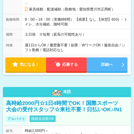
…
家具移動・配達補助（勤務地：愛知県豊川市正岡町）
9：00～18：00（実働8時間） 【残業】なし 【休憩】60分 ・ト
勤務時間
イレ、水分補給、随時可能
土日祝 ※短期（延長の可能性あり）
期間
週1日からOK
/
履歴書不要
/
副業・WワークOK
/
服装自由
/
シ
特徴
フト勤務
/
電話対応なし
気になる！
応募する
詳細へ
未読
高時給2000円☆1日4時間でOK！国際スポーツ
大会の受付スタッフ☆来社不要！日払いOK♪/N1
アルバイト
職種未経験OK
時給2,000円～
給与