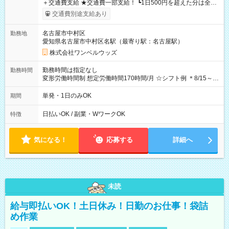
＋交通費支給 ★交通費一部支給！ ┗1日500円を超えた分は全額
支給！ ※往復500円以内の方は自己負担となります ★日払い
交通費別途支給あり
OK！（規定あり） ┗働いたその日に現金GET♪ お仕事後はコン
ビニATMから 日払い分を引き落とせます！ 【試用期間】試用
名古屋市中村区
勤務地
期間なし
愛知県名古屋市中村区名駅（最寄り駅：名古屋駅）
株式会社ワンベルウッズ
勤務時間は指定なし
勤務時間
変形労働時間制 想定労働時間170時間/月 ☆シフト例 ＊8/15～
10/26 全日共通 08：00～12：00 17：00～21：00 ＊8/31
～9/19のみ下記シフトもあります！ 12：00～16：00 ＊9/6～
単発・1日のみOK
期間
10/6、10/11～26のみ下記シフトもあります！ 07：00～11：
00
日払いOK / 副業・WワークOK
特徴
気になる！
応募する
詳細へ
未読
給与即払いOK！土日休み！日勤のお仕事！袋詰
め作業