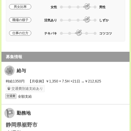
男女比率
女性
男性
職場の様子
活気あり
しずか
仕事の仕方
テキパキ
コツコツ
募集情報
給与
時給1350円 【月収例】￥1,350 × 7.5H ×21日 →￥212,625
交通費別途支給あり
全額支給
交通費
勤務地
静岡県裾野市