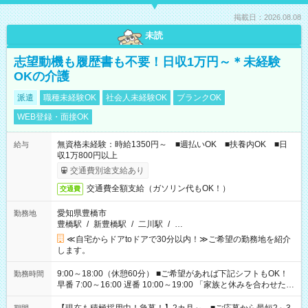
掲載日：2026.08.08
未読
志望動機も履歴書も不要！日収1万円～＊未経験
OKの介護
派遣
職種未経験OK
社会人未経験OK
ブランクOK
WEB登録・面接OK
無資格未経験：時給1350円～ ■週払いOK ■扶養内OK ■日
給与
収1万800円以上
交通費別途支給あり
交通費全額支給（ガソリン代もOK！）
交通費
愛知県豊橋市
勤務地
豊橋駅
/
新豊橋駅
/
二川駅
/
…
≪自宅からドアtoドアで30分以内！≫ご希望の勤務地を紹介
します。
9:00～18:00（休憩60分） ■ご希望があれば下記シフトもOK！
勤務時間
早番 7:00～16:00 遅番 10:00～19:00 「家族と休みを合わせた
い」 「余裕を持って夕飯の準備がしたい」 「できれば残業はし
たくない」 など、ご希望を教えてくださいね。 ※Wワーク希望