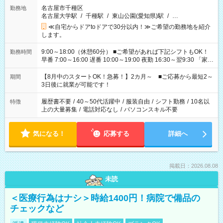
名古屋市千種区
勤務地
名古屋大学駅
/
千種駅
/
東山公園(愛知県)駅
/
…
≪自宅からドアtoドアで30分以内！≫ご希望の勤務地を紹介
します。
9:00～18:00（休憩60分） ■ご希望があれば下記シフトもOK！
勤務時間
早番 7:00～16:00 遅番 10:00～19:00 夜勤 16:30～翌9:30 「家族
と休みを合わせたい」 「余裕を持って夕飯の準備がしたい」
「できれば残業はしたくない」 など、ご希望を教えてください
【8月中のスタートOK！急募！】2カ月～ ■ご応募から最短2～
期間
ね。 ※Wワーク希望の方へ 今ご覧のお仕事で希望する勤務時間
3日後に就業が可能です！
と、もう1つのお仕事の勤務時間。 合計で週40時間を超える場
合は応募できません。
履歴書不要
/
40～50代活躍中
/
服装自由
/
シフト勤務
/
10名以
特徴
上の大量募集
/
電話対応なし
/
パソコンスキル不要
気になる！
応募する
詳細へ
掲載日：2026.08.08
未読
＜医療行為はナシ＞時給1400円！病院で備品の
チェックなど