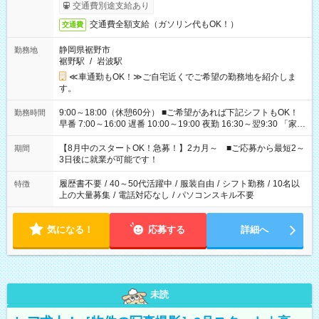
交通費別途支給あり
交通費全額支給（ガソリン代もOK！）
交通費
静岡県裾野市
勤務地
裾野駅
/
岩波駅
≪車通勤もOK！≫ご自宅近くでご希望の勤務地を紹介しま
す。
9:00～18:00（休憩60分） ■ご希望があれば下記シフトもOK！
勤務時間
早番 7:00～16:00 遅番 10:00～19:00 夜勤 16:30～翌9:30 「家族
と休みを合わせたい」 「余裕を持って夕飯の準備がしたい」
「できれば残業はしたくない」 など、ご希望を教えてください
【8月中のスタートOK！急募！】2カ月～ ■ご応募から最短2～
期間
ね。 ※Wワーク希望の方へ 今ご覧のお仕事で希望する勤務時間
3日後に就業が可能です！
と、もう1つのお仕事の勤務時間。 合計で週40時間を超える場
合は応募できません。
履歴書不要
/
40～50代活躍中
/
服装自由
/
シフト勤務
/
10名以
特徴
上の大量募集
/
電話対応なし
/
パソコンスキル不要
気になる！
応募する
詳細へ
未読