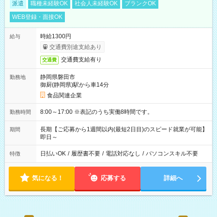
派遣
職種未経験OK
社会人未経験OK
ブランクOK
WEB登録・面接OK
時給1300円
給与
交通費別途支給あり
交通費支給有り
交通費
静岡県磐田市
勤務地
御厨(静岡県)駅から車14分
食品関連企業
8:00～17:00 ※表記のうち実働8時間です。
勤務時間
長期【ご応募から1週間以内(最短2日目)のスピード就業が可能】
期間
即日～
日払いOK
/
履歴書不要
/
電話対応なし
/
パソコンスキル不要
特徴
気になる！
応募する
詳細へ