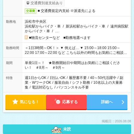
交通費別途支給あり
■ 交通費規定内支給 ※派遣先による
交通費
浜松市中央区
勤務地
浜松駅からバイク・車
/
新浜松駅からバイク・車
/
遠州病院駅
からバイク・車
/
…
■物流センターなど ■勤務地選べます
＜1日3時間～OK！＞ ▼ 例えば… ▼ 15:00～18:00 15:00～
勤務時間
22:00 17:00～22:00 など こちら以外の時間もお気軽にご相談く
ださい！
単発1日～！ ★勤務開始日や期間はお気軽にご相談くださ
期間
い！ ＃8月～ ＃9月～
週1日からOK
/
日払いOK
/
履歴書不要
/
40～50代活躍中
/
副
特徴
業・WワークOK
/
服装自由
/
シフト勤務
/
10名以上の大量募
集
/
電話対応なし
/
パソコンスキル不要
気になる！
応募する
詳細へ
掲載日：2026.08.08
未読