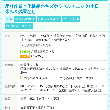
座り作業＊化粧品のキズやラベルチェック/土日
休み＆残業なし
派遣
職種未経験OK
社会人未経験OK
ブランクOK
WEB登録・面接OK
時給1250円～1563円+交通費別途支給 【月収例】 月収21万円
給与
以上可能 時給1250円×7時間45分×22日
交通費別途支給あり
月額上限規定あり
交通費
20～25万円
月収例
静岡県袋井市
勤務地
愛野(静岡県)駅から車10分
/
磐田駅から車20分
/
掛川駅から車
20分
商品のキズやラベルチェック（勤務地：袋井市久能）
08：30～17：15（実働7時間45分） 【休憩】合計60分 12：00
勤務時間
～12：45 15：00～15：15 【残業】基本なし ※生産状況によ
り、1日1時間程度発生する可能性あり
長期 ※2、3ヵ月ごとの更新
期間
履歴書不要
/
電話対応なし
特徴