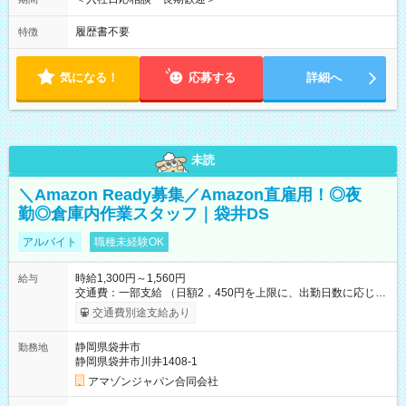
履歴書不要
特徴
気になる！
応募する
詳細へ
未読
＼Amazon Ready募集／Amazon直雇用！◎夜
勤◎倉庫内作業スタッフ｜袋井DS
アルバイト
職種未経験OK
時給1,300円～1,560円
給与
交通費：一部支給 （日額2，450円を上限に、出勤日数に応じて
実費支給） ※22:00～翌5:00までは時給25%UP！ ■給与前払い
交通費別途支給あり
制度あり ※前払い額の上限あり、手数料無料（Amazon負担）
そのほか所定の条件が適用されます 【試用期間】試用期間なし
静岡県袋井市
勤務地
静岡県袋井市川井1408-1
アマゾンジャパン合同会社