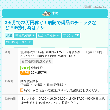
掲載日：2026.08.07
未読
3ヵ月で73万円稼ぐ！病院で備品のチェックな
ど＊医療行為はナシ
派遣
職種未経験OK
社会人未経験OK
ブランクOK
WEB登録・面接OK
無資格の方：時給1400円～1750円 / 介護福祉士：時給1700円～
給与
2125円 / 初任者以上：時給1500円～1875円
交通費別途支給あり
全額支給
交通費
20～25万円
月収例
静岡県沼津市
勤務地
沼津駅
/
片浜駅
/
原(静岡県)駅
/
…
病院 ★自宅近くの施設がいいなど勤務地ご相談ください
【シフト例】 07:00～16:00 09:00～18:00 17:00～09:00 ※ 上記
勤務時間
は一例です！その他シフトもご相談ください！