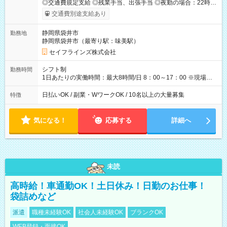
◎交通費規定支給 ◎残業手当、出張手当 ◎夜勤の場合：22時～
翌5時は割増給与 ◎日払い・週払い可(希望者／条件有) ◎社食あ
交通費別途支給あり
り ＜月収例＞ 入社3か月：月収28万 入社1年：月収39万 ◎自分
のぺースで勤務可能 週2～OK！あなたの働き方と相談します♪
静岡県袋井市
勤務地
ダブルワークも可能です☺ ◎髪色、ピアス、タトゥーOK おしゃ
静岡県袋井市（最寄り駅：味美駅）
れも自由に楽しめます！ 【試用期間】試用期間あり 試用期間の
長さ：3ヶ月 雇用形態、給与は本採用時と同じです。
セイフラインズ株式会社
シフト制
勤務時間
1日あたりの実働時間：最大8時間/日 8：00～17：00 ※現場によ
っては多少時間は前後します ▶残業ほとんどなし！ ▶時間より
早く終わることの方が多いと思います。現場によっては午前中
日払いOK / 副業・WワークOK / 10名以上の大量募集
特徴
で終わってしまう場合も。その場合も日給は同額支給！ ▶ご希
望の方は夜勤（21:00～6:00）のお仕事も可能。
気になる！
応募する
詳細へ
未読
高時給！車通勤OK！土日休み！日勤のお仕事！
袋詰めなど
派遣
職種未経験OK
社会人未経験OK
ブランクOK
WEB登録・面接OK