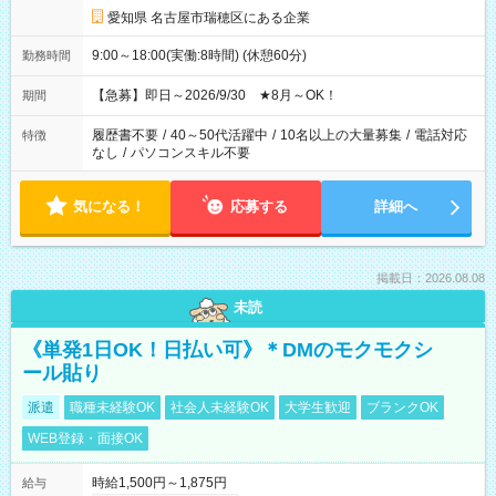
愛知県 名古屋市瑞穂区にある企業
9:00～18:00(実働:8時間) (休憩60分)
勤務時間
【急募】即日～2026/9/30 ★8月～OK！
期間
履歴書不要
/
40～50代活躍中
/
10名以上の大量募集
/
電話対応
特徴
なし
/
パソコンスキル不要
気になる！
応募する
詳細へ
掲載日：2026.08.08
未読
《単発1日OK！日払い可》＊DMのモクモクシ
ール貼り
派遣
職種未経験OK
社会人未経験OK
大学生歓迎
ブランクOK
WEB登録・面接OK
時給1,500円～1,875円
給与