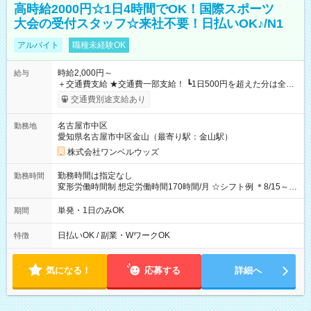
高時給2000円☆1日4時間でOK！国際スポーツ
大会の受付スタッフ☆来社不要！日払いOK♪/N1
アルバイト
職種未経験OK
時給2,000円～
給与
＋交通費支給 ★交通費一部支給！ ┗1日500円を超えた分は全額
支給！ ※往復500円以内の方は自己負担となります ★日払い
交通費別途支給あり
OK！（規定あり） ┗働いたその日に現金GET♪ お仕事後はコン
ビニATMから 日払い分を引き落とせます！ 【試用期間】試用
名古屋市中区
勤務地
期間なし
愛知県名古屋市中区金山（最寄り駅：金山駅）
株式会社ワンベルウッズ
勤務時間は指定なし
勤務時間
変形労働時間制 想定労働時間170時間/月 ☆シフト例 ＊8/15～
10/26 全日共通 08：00～12：00 17：00～21：00 ＊8/31
～9/19のみ下記シフトもあります！ 12：00～16：00 ＊9/6～
単発・1日のみOK
期間
10/6、10/11～26のみ下記シフトもあります！ 07：00～11：
00
日払いOK / 副業・WワークOK
特徴
気になる！
応募する
詳細へ