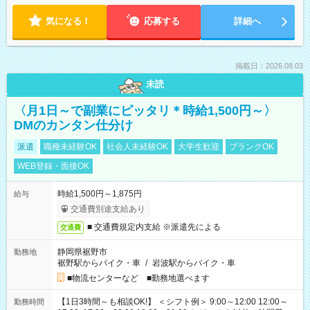
気になる！
応募する
詳細へ
掲載日：2026.08.03
未読
〈月1日～で副業にピッタリ＊時給1,500円～〉
DMのカンタン仕分け
派遣
職種未経験OK
社会人未経験OK
大学生歓迎
ブランクOK
WEB登録・面接OK
時給1,500円～1,875円
給与
交通費別途支給あり
■ 交通費規定内支給 ※派遣先による
交通費
静岡県裾野市
勤務地
裾野駅からバイク・車
/
岩波駅からバイク・車
■物流センターなど ■勤務地選べます
【1日3時間～も相談OK!】 ＜シフト例＞ 9:00～12:00 12:00～
勤務時間