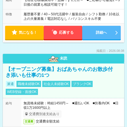
【現在も積極採用中！急募！】2カ月～ ■ご応募から最短2～3
期間
の方へ 今ご覧のお仕事で希望する勤務時間と、もう1つのお仕事
日後の就業も相談可能です！
の勤務時間。 合計で週40時間を超える場合は応募できません。
履歴書不要
/
40～50代活躍中
/
服装自由
/
シフト勤務
/
10名以
特徴
上の大量募集
/
電話対応なし
/
パソコンスキル不要
気になる！
応募する
詳細へ
掲載日：2026.08.08
未読
【オープニング募集】おばあちゃんのお散歩付
き添いも仕事の1つ
派遣
職種未経験OK
社会人未経験OK
ブランクOK
WEB登録・面接OK
無資格未経験：時給1450円～ ■週払いOK ■扶養内OK ■日
給与
収1万1600円以上
交通費別途支給あり
交通費全額支給
交通費