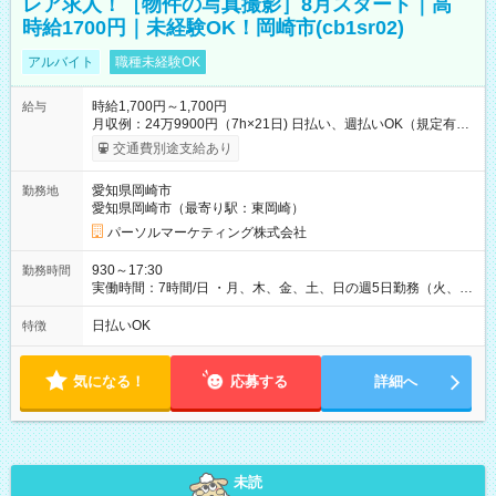
レア求人！［物件の写真撮影］8月スタート｜高
時給1700円｜未経験OK！岡崎市(cb1sr02)
アルバイト
職種未経験OK
時給1,700円～1,700円
給与
月収例：24万9900円（7h×21日) 日払い、週払いOK（規定有
り） 【試用期間】試用期間なし
交通費別途支給あり
愛知県岡崎市
勤務地
愛知県岡崎市（最寄り駅：東岡崎）
パーソルマーケティング株式会社
930～17:30
勤務時間
実働時間：7時間/日 ・月、木、金、土、日の週5日勤務（火、水
は固定休です／夏季、年末年始等、長期休暇有り！） ・ワンシ
フト！ 残業ほぼナシ（0～5h/月）
日払いOK
特徴
気になる！
応募する
詳細へ
未読