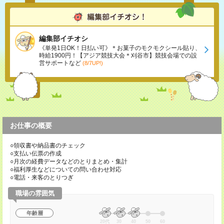
編集部イチオシ
《単発1日OK！日払い可》＊お菓子のモクモクシール貼り、
時給1900円！【アジア競技大会＊刈谷市】競技会場での設
営サポートなど
(8/7UP!)
お仕事の概要
○領収書や納品書のチェック
○支払い伝票の作成
○月次の経費データなどのとりまとめ・集計
○福利厚生などについての問い合わせ対応
○電話・来客のとりつぎ
職場の雰囲気
年齢層
20代
30
40
50
60