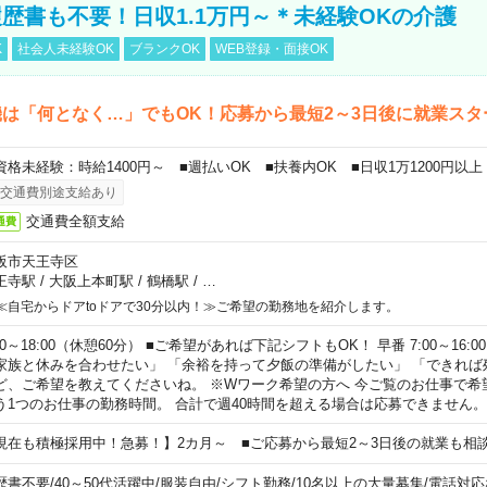
歴書も不要！日収1.1万円～＊未経験OKの介護
K
社会人未経験OK
ブランクOK
WEB登録・面接OK
は「何となく…」でもOK！応募から最短2～3日後に就業スタ
資格未経験：時給1400円～ ■週払いOK ■扶養内OK ■日収1万1200円以上
交通費別途支給あり
交通費全額支給
通費
阪市天王寺区
王寺駅
/
大阪上本町駅
/
鶴橋駅
/
…
≪自宅からドアtoドアで30分以内！≫ご希望の勤務地を紹介します。
00～18:00（休憩60分） ■ご希望があれば下記シフトもOK！ 早番 7:00～16:00 遅
家族と休みを合わせたい」 「余裕を持って夕飯の準備がしたい」 「できれば
ど、ご希望を教えてくださいね。 ※Wワーク希望の方へ 今ご覧のお仕事で希
う1つのお仕事の勤務時間。 合計で週40時間を超える場合は応募できません。
現在も積極採用中！急募！】2カ月～ ■ご応募から最短2～3日後の就業も相
歴書不要
/
40～50代活躍中
/
服装自由
/
シフト勤務
/
10名以上の大量募集
/
電話対応