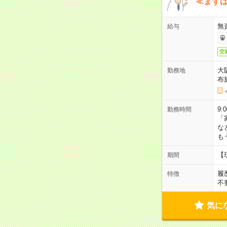
≪まずは
無
給与
交
大
勤務地
布
9:
勤務時間
「
な
も
【
期間
履
特徴
不
気に