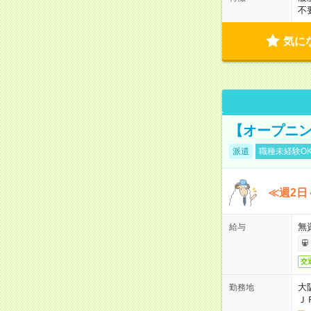
不
気に
【オープニン
派遣
職種未経験O
≪週2日
無
給与
交
大
勤務地
Ｊ