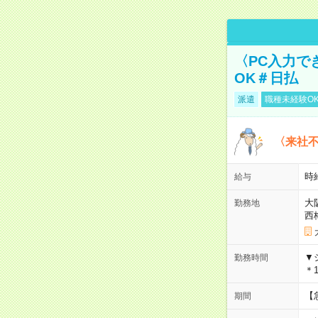
〈PC入力で
OK＃日払
派遣
職種未経験O
〈来社
時給
給与
大
勤務地
西
▼
勤務時間
＊1
【
期間