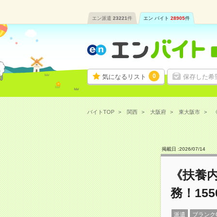
エン派遣
23221
件
エン バイト
28905
件
0
気になるリスト
保存した希
バイトTOP
関西
大阪府
東大阪市
《
掲載日 :
2026
/
07
/
14
《扶養
務！155
派遣
ブランク