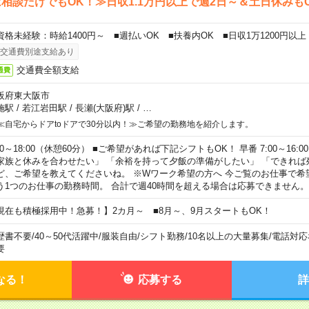
相談だけでもOK！≫日収1.1万円以上で週2日～＆土日休みも
資格未経験：時給1400円～ ■週払いOK ■扶養内OK ■日収1万1200円以上
交通費別途支給あり
交通費全額支給
通費
阪府東大阪市
施駅
/
若江岩田駅
/
長瀬(大阪府)駅
/
…
≪自宅からドアtoドアで30分以内！≫ご希望の勤務地を紹介します。
00～18:00（休憩60分） ■ご希望があれば下記シフトもOK！ 早番 7:00～16:00 遅
家族と休みを合わせたい」 「余裕を持って夕飯の準備がしたい」 「できれば
ど、ご希望を教えてくださいね。 ※Wワーク希望の方へ 今ご覧のお仕事で希
う1つのお仕事の勤務時間。 合計で週40時間を超える場合は応募できません。
現在も積極採用中！急募！】2カ月～ ■8月～、9月スタートもOK！
歴書不要
/
40～50代活躍中
/
服装自由
/
シフト勤務
/
10名以上の大量募集
/
電話対応
要
なる！
応募する
詳