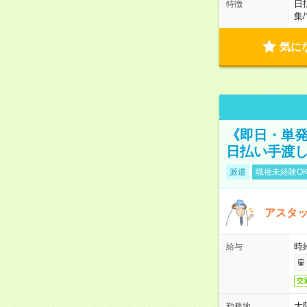
日
特徴
集
/
気に
《即日・単発
日払い手渡
派遣
職種未経験O
アスタッ
時給
給与
交
大
勤務地