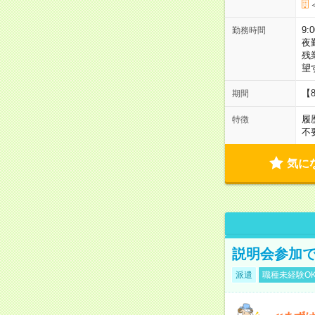
9:
勤務時間
夜
残
望
【
期間
履
特徴
不
気に
説明会参加で
派遣
職種未経験O