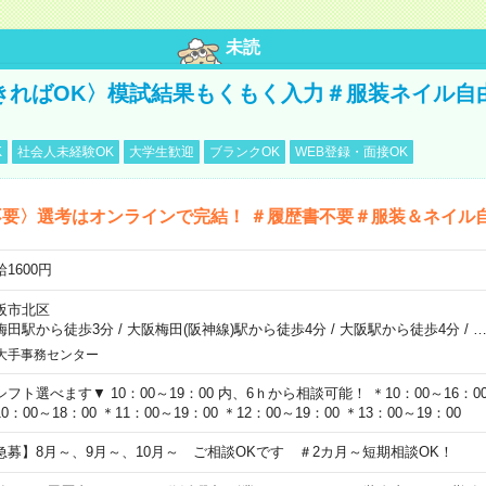
未読
きればOK〉模試結果もくもく入力＃服装ネイル自
K
社会人未経験OK
大学生歓迎
ブランクOK
WEB登録・面接OK
不要〉選考はオンラインで完結！ ＃履歴書不要＃服装＆ネイル
1600円
阪市北区
梅田駅から徒歩3分
/
大阪梅田(阪神線)駅から徒歩4分
/
大阪駅から徒歩4分
/
大手事務センター
シフト選べます▼ 10：00～19：00 内、6ｈから相談可能！ ＊10：00～16：00 
0：00～18：00 ＊11：00～19：00 ＊12：00～19：00 ＊13：00～19：00
急募】8月～、9月～、10月～ ご相談OKです ＃2カ月～短期相談OK！