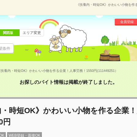
《扶養内・時短OK》かわいい小物を作る企
会員登録
エリア変更
関西版
望条件
扶養内・時短OK》かわいい小物を作る企業！人事労務！1550円(111449251）
お探しのバイト情報は掲載が終了しました。
内・時短OK》かわいい小物を作る企業！
0円
OK
WEB登録・面接OK