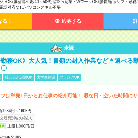
払いOK
/
履歴書不要
/
40～50代活躍中
/
副業・WワークOK
/
服装自由
/
シフト勤務
/
電話対応なし
/
パソコンスキル不要
なる！
応募する
詳
未読
勤務OK》大人気！書類の封入作業など＊選べる
し〇
K
社会人未経験OK
大学生歓迎
ブランクOK
フは単発1日からお仕事の紹介可能！ 暇な日・空いた時間に
1284円～1605円
交通費別途支給あり
上限1,000円/日
通費
阪市西淀川区