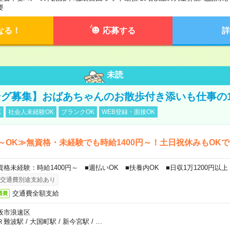
要
なる！
応募する
詳
未読
グ募集】おばあちゃんのお散歩付き添いも仕事の
K
社会人未経験OK
ブランクOK
WEB登録・面接OK
～OK≫無資格・未経験でも時給1400円～！土日祝休みもOK
資格未経験：時給1400円～ ■週払いOK ■扶養内OK ■日収1万1200円以上
交通費別途支給あり
交通費全額支給
通費
阪市浪速区
Ｒ難波駅
/
大国町駅
/
新今宮駅
/
…