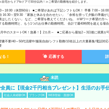
≪自宅からドアtoドアで30分以内！≫ご希望の勤務地を紹介します。
00～18:00（休憩60分） ■ご希望があれば下記シフトもOK！ 早番 7:00～16:00 遅
勤 16:30～翌9:30 「家族と休みを合わせたい」 「余裕を持って夕飯の準備
業はしたくない」 など、ご希望を教えてくださいね。 ※Wワーク希望の方へ
する勤務時間と、もう1つのお仕事の勤務時間。 合計で週40時間を超える場
8月中のスタートOK！急募！】2カ月～ ■ご応募から最短2～3日後に就業が
歴書不要
/
40～50代活躍中
/
服装自由
/
シフト勤務
/
10名以上の大量募集
/
電話対応
要
なる！
応募する
詳
未読
全員に【現金2千円相当プレゼント】生活のお手
K
社会人未経験OK
ブランクOK
WEB登録・面接OK