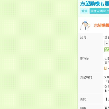
志望動機も履
派遣
職種未経験O
志望動機
無
給与
交
大
勤務地
天
9:
勤務時間
「
な
も
【
期間
履
特徴