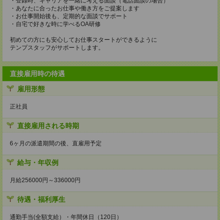
・登録時、キャリアを一緒に考える面談（電話面談の場合）
・あなたに合ったお仕事や働き方をご提案します
・お仕事開始後も、定期的な面談でサポート
・自宅で好きな時に学べるOA研修
初めての方にも安心してお仕事スタートができるように
テンプスタッフがサポートします。
直接雇用時の待遇
雇用形態
正社員
直接雇用される時期
6ヶ月の派遣期間の後、直雇用予定
給与・年収例
月給256000円～336000円
待遇・福利厚生
通勤手当(全額支給）・年間休日（120日）