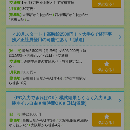
[交通費]
1ヶ月3万円を上限として実費支給
気になる！
[月収例]
30万円～
[勤務地]
大阪駅から徒歩5分
/
西梅田駅から徒歩3分
/
東梅田駅
/
…
＜10月スタート！高時給2500円！＞大手Gで経理事
務／正社員登用の可能性あり！[派遣]
[給 与]
時給2,500円【月収例】約393,000円（時
給2,500円×実働7.50h×21日）+交通費
[交通費]
○通勤交通費の支給あり（当社規定によ
る）
気になる！
[月収例]
30万円～
[勤務地]
谷町四丁目駅から徒歩4分
/
堺筋本町駅か
ら徒歩10分
〈PC入力できればOK〉模試結果もくもく入力＃服
装ネイル自由＃短時間OK＃日払[派遣]
[給 与]
時給1600円
[勤務地]
西梅田駅から徒歩3分
/
大阪梅田(阪神線)駅
気になる！
から徒歩4分
/
大阪駅から徒歩4分
/
…