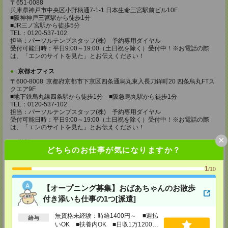
〒651-0088
兵庫県神戸市中央区小野柄通7-1-1 日本生命三宮駅前ビル10F
■阪神神戸三宮駅から徒歩1分
■JR三ノ宮駅から徒歩5分
TEL：0120-537-102
担当：パーソルテンプスタッフ(株) 予約専用ダイヤル
受付可能日時：平日9:00～19:00（土日祝を除く）受付中！※お電話の際
は、「エンのサイトを見た」とお伝えください！
京都オフィス
〒600-8008 京都府京都市下京区四条通烏丸東入長刀鉾町20 四条烏丸FTス
クエア9F
■地下鉄烏丸線四条駅から徒歩1分 ■阪急烏丸駅から徒歩1分
TEL：0120-537-102
担当：パーソルテンプスタッフ(株) 予約専用ダイヤル
受付可能日時：平日9:00～19:00（土日祝を除く）受付中！※お電話の際
は、「エンのサイトを見た」とお伝えください！
×
滋賀オフィス
どちらのお仕事が気になりますか？
〒525-0032 滋賀県草津市大路1-1-1 エルティ932 3F
■JR草津駅から徒歩1分
TEL：0120-537-102
1
/10
担当：パーソルテンプスタッフ(株) 予約専用ダイヤル
受付可能日時：平日9:00～19:00（土日祝を除く）受付中！※お電話の際
【オープニング募集】おばあちゃんのお散歩
は、「エンのサイトを見た」とお伝えください！
付き添いも仕事の1つ[派遣]
姫路オフィス
無資格未経験：時給1400円～ ■週払
〒670-0913
給与
兵庫県姫路市西駅前町73 姫路ターミナルスクエア5F
いOK ■扶養内OK ■日収1万1200円