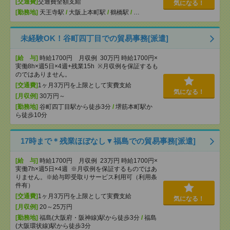
[交通費]
交通費全額支給
気になる！
[勤務地]
天王寺駅
/
大阪上本町駅
/
鶴橋駅
/
…
未経験OK！谷町四丁目での貿易事務[派遣]
[給 与]
時給1700円 月収例 30万円 時給1700円×
実働8h×週5日×4週+残業15h ※月収例を保証するも
のではありません。
[交通費]
1ヶ月3万円を上限として実費支給
気になる！
[月収例]
30万円～
[勤務地]
谷町四丁目駅から徒歩3分
/
堺筋本町駅か
ら徒歩10分
17時まで＊残業ほぼなし▼福島での貿易事務[派遣]
[給 与]
時給1700円 月収例 23万円 時給1700円×
実働7h×週5日×4週 ※月収例を保証するものではあ
りません。※給与即受取りサービス利用可（利用条
件有）
[交通費]
1ヶ月3万円を上限として実費支給
気になる！
[月収例]
20～25万円
[勤務地]
福島(大阪府・阪神線)駅から徒歩3分
/
福島
(大阪環状線)駅から徒歩3分