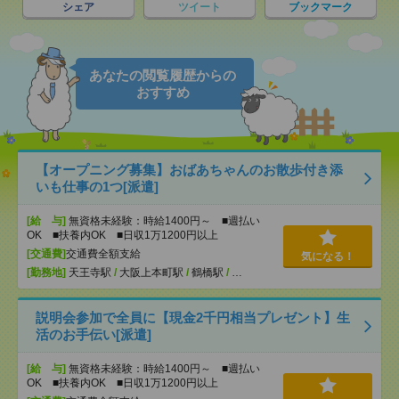
シェア
ツイート
ブックマーク
あなたの閲覧履歴からの
おすすめ
【オープニング募集】おばあちゃんのお散歩付き添
いも仕事の1つ[派遣]
[給 与]
無資格未経験：時給1400円～ ■週払い
OK ■扶養内OK ■日収1万1200円以上
[交通費]
交通費全額支給
気になる！
[勤務地]
天王寺駅
/
大阪上本町駅
/
鶴橋駅
/
…
説明会参加で全員に【現金2千円相当プレゼント】生
活のお手伝い[派遣]
[給 与]
無資格未経験：時給1400円～ ■週払い
OK ■扶養内OK ■日収1万1200円以上