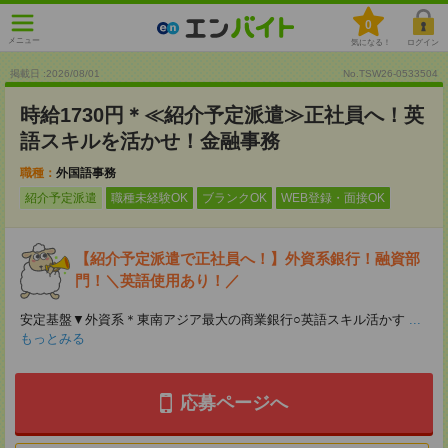
0
メニュー
気になる！
ログイン
掲載日 :2026
/
08
/
01
No.TSW26-0533504
時給1730円＊≪紹介予定派遣≫正社員へ！英
語スキルを活かせ！金融事務
職種：
外国語事務
紹介予定派遣
職種未経験OK
ブランクOK
WEB登録・面接OK
【紹介予定派遣で正社員へ！】外資系銀行！融資部
門！＼英語使用あり！／
安定基盤▼外資系＊東南アジア最大の商業銀行○英語スキル活かす
...
もっとみる
応募ページへ