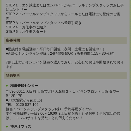
STEP１：エン派遣またはエンバイトからパーソルテンプスタッフのお仕事
にエントリー
STEP２：パーソルテンプスタッフからメールまたは電話にて登録のご案
内
STEP３：パーソルテンプスタッフへ登録手続き
STEP４：お仕事のご紹介
STEP５：お仕事スタート
所要時間
■面談付き電話登録：平日毎日開催（夜間・土曜にも開催中！）
■面談なしオンライン登録：24時間登録OK（所要時間は15～30分程）
7割以上方がオンライン登録を選んでおり、安心してお仕事開始されており
ます
登録場所
梅田登録センター
〒530-0011 大阪府 大阪市北区大深町３－１ グランフロント大阪 タワー
B 12F 17F
■JR大阪駅から徒歩1分
TEL：0120-537-102
担当：パーソルテンプスタッフ(株) 予約専用ダイヤル
受付可能日時：平日9:00～19:00（土日祝を除く）受付中！※お電話の際
は、「エンのサイトを見た」とお伝えください！
神戸オフィス