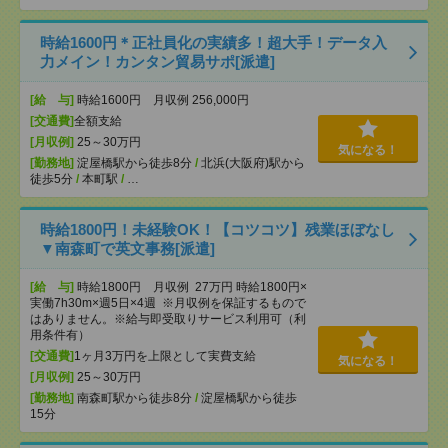
時給1600円＊正社員化の実績多！超大手！データ入
力メイン！カンタン貿易サポ[派遣]
[給 与]
時給1600円 月収例 256,000円
[交通費]
全額支給
[月収例]
25～30万円
気になる！
[勤務地]
淀屋橋駅から徒歩8分
/
北浜(大阪府)駅から
徒歩5分
/
本町駅
/
…
時給1800円！未経験OK！【コツコツ】残業ほぼなし
▼南森町で英文事務[派遣]
[給 与]
時給1800円 月収例 27万円 時給1800円×
実働7h30m×週5日×4週 ※月収例を保証するもので
はありません。※給与即受取りサービス利用可（利
用条件有）
[交通費]
1ヶ月3万円を上限として実費支給
気になる！
[月収例]
25～30万円
[勤務地]
南森町駅から徒歩8分
/
淀屋橋駅から徒歩
15分