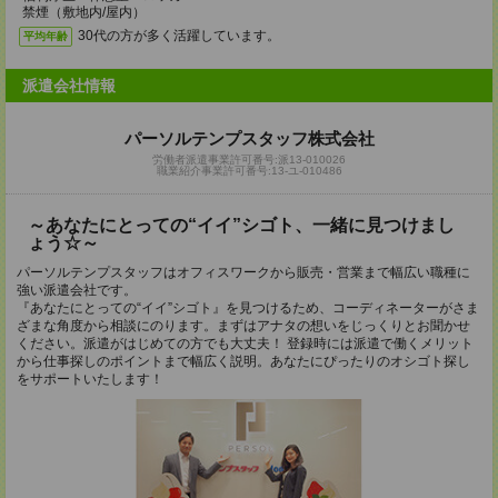
禁煙（敷地内/屋内）
30代の方が多く活躍しています。
平均年齢
派遣会社情報
パーソルテンプスタッフ株式会社
労働者派遣事業許可番号:派13-010026
職業紹介事業許可番号:13-ユ-010486
～あなたにとっての“イイ”シゴト、一緒に見つけまし
ょう☆～
パーソルテンプスタッフはオフィスワークから販売・営業まで幅広い職種に
強い派遣会社です。
『あなたにとっての“イイ”シゴト』を見つけるため、コーディネーターがさま
ざまな角度から相談にのります。まずはアナタの想いをじっくりとお聞かせ
ください。派遣がはじめての方でも大丈夫！ 登録時には派遣で働くメリット
から仕事探しのポイントまで幅広く説明。あなたにぴったりのオシゴト探し
をサポートいたします！