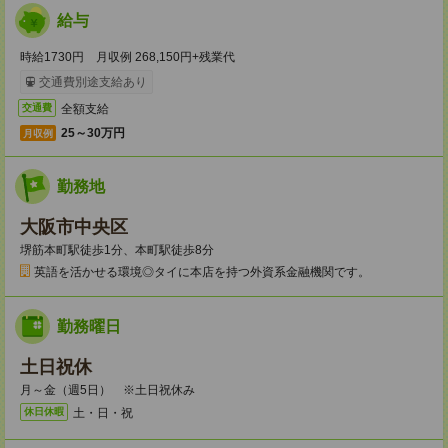
給与
時給1730円 月収例 268,150円+残業代
交通費別途支給あり
全額支給
交通費
25～30万円
月収例
勤務地
大阪市中央区
堺筋本町駅徒歩1分、本町駅徒歩8分
英語を活かせる環境◎タイに本店を持つ外資系金融機関です。
勤務曜日
土日祝休
月～金（週5日） ※土日祝休み
土・日・祝
休日休暇