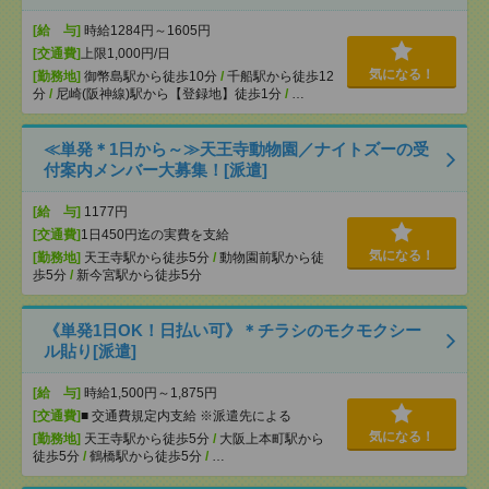
[給 与]
時給1284円～1605円
[交通費]
上限1,000円/日
気になる！
[勤務地]
御幣島駅から徒歩10分
/
千船駅から徒歩12
分
/
尼崎(阪神線)駅から【登録地】徒歩1分
/
…
≪単発＊1日から～≫天王寺動物園／ナイトズーの受
付案内メンバー大募集！[派遣]
[給 与]
1177円
[交通費]
1日450円迄の実費を支給
気になる！
[勤務地]
天王寺駅から徒歩5分
/
動物園前駅から徒
歩5分
/
新今宮駅から徒歩5分
《単発1日OK！日払い可》＊チラシのモクモクシー
ル貼り[派遣]
[給 与]
時給1,500円～1,875円
[交通費]
■ 交通費規定内支給 ※派遣先による
気になる！
[勤務地]
天王寺駅から徒歩5分
/
大阪上本町駅から
徒歩5分
/
鶴橋駅から徒歩5分
/
…