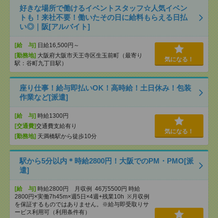
好きな場所で働けるイベントスタッフ☆人気イベン
トも！来社不要！働いたその日に給料もらえる日払
い◎｜阪[アルバイト]
[給 与]
日給16,500円～
[勤務地]
大阪府大阪市天王寺区生玉前町（最寄り
気になる！
駅：谷町九丁目駅）
座り仕事！給与即払いOK！高時給！土日休み！包装
作業など[派遣]
[給 与]
時給1300円
[交通費]
交通費支給有り
気になる！
[勤務地]
天満橋駅から徒歩10分
駅から5分以内＊時給2800円！大阪でのPM・PMO[派
遣]
[給 与]
時給2800円 月収例 46万5500円 時給
2800円×実働7h45m×週5日×4週+残業10h ※月収例
を保証するものではありません。※給与即受取りサ
ービス利用可（利用条件有）