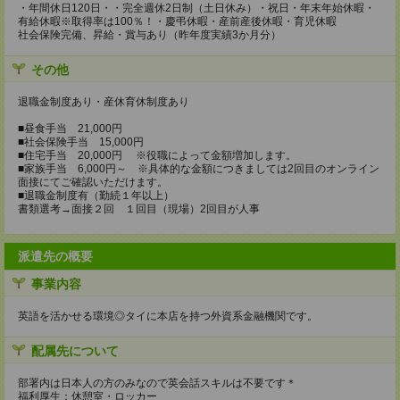
・年間休日120日・・完全週休2日制（土日休み）・祝日・年末年始休暇・
有給休暇※取得率は100％！・慶弔休暇・産前産後休暇・育児休暇
社会保険完備、昇給・賞与あり（昨年度実績3か月分）
その他
退職金制度あり・産休育休制度あり
■昼食手当 21,000円
■社会保険手当 15,000円
■住宅手当 20,000円 ※役職によって金額増加します。
■家族手当 6,000円～ ※具体的な金額につきましては2回目のオンライン
面接にてご確認いただけます。
■退職金制度有（勤続１年以上）
書類選考→面接２回 １回目（現場）2回目が人事
派遣先の概要
事業内容
英語を活かせる環境◎タイに本店を持つ外資系金融機関です。
配属先について
部署内は日本人の方のみなので英会話スキルは不要です＊
福利厚生：休憩室・ロッカー