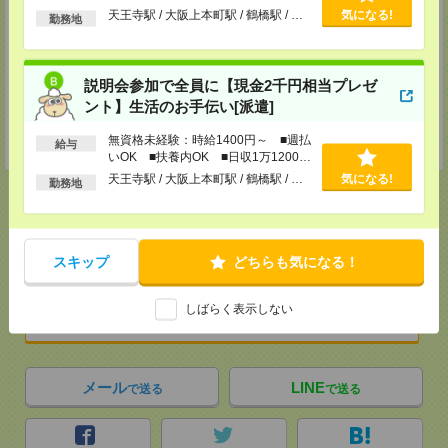
■JR姫路駅から徒歩1分
以上
天王寺駅 / 大阪上本町駅 / 鶴橋駅 / …
気になる!
勤務地
TEL：0120-537-102
担当：パーソルテンプスタッフ(株) 予約専用ダイヤル
受付可能日時：平日9:00～19:00（土日祝を除く）受付中！※お電話の際
は、「エンのサイトを見た」とお伝えください！
説明会参加で全員に【現金2千円相当プレゼ
登録交通費
ント】生活のお手伝い[派遣]
【面談付き電話登録】・【面談なしオンライン登録】どちらも来社不要で
無資格未経験：時給1400円～ ■週払
す！
給与
いOK ■扶養内OK ■日収1万1200円
以上
天王寺駅 / 大阪上本町駅 / 鶴橋駅 / …
気になる!
勤務地
応募ページへ
スキップ
どちらも気になる！
しばらく表示しない
気になる！
メール
LINE
で送る
で送る