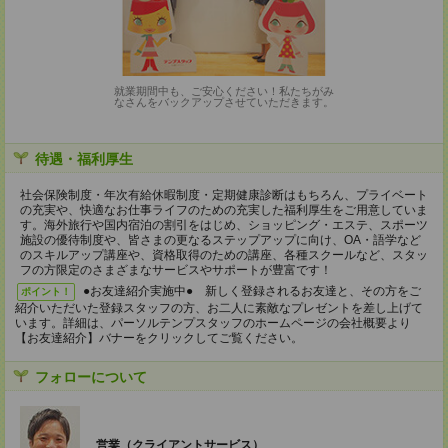
就業期間中も、ご安心ください！私たちがみ
なさんをバックアップさせていただきます。
待遇・福利厚生
社会保険制度・年次有給休暇制度・定期健康診断はもちろん、プライベート
の充実や、快適なお仕事ライフのための充実した福利厚生をご用意していま
す。海外旅行や国内宿泊の割引をはじめ、ショッピング・エステ、スポーツ
施設の優待制度や、皆さまの更なるステップアップに向け、OA・語学など
のスキルアップ講座や、資格取得のための講座、各種スクールなど、スタッ
フの方限定のさまざまなサービスやサポートが豊富です！
●お友達紹介実施中● 新しく登録されるお友達と、その方をご
ポイント！
紹介いただいた登録スタッフの方、お二人に素敵なプレゼントを差し上げて
います。詳細は、パーソルテンプスタッフのホームページの会社概要より
【お友達紹介】バナーをクリックしてご覧ください。
フォローについて
営業（クライアントサービス）