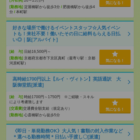
[月収例]
20～25万円
気になる！
[勤務地]
淀屋橋駅から徒歩3分
/
肥後橋駅から徒歩4
分
/
本町駅
好きな場所で働けるイベントスタッフ☆人気イベン
トも！来社不要！働いたその日に給料もらえる日払
い◎｜阪[アルバイト]
[給 与]
日給16,500円～
[勤務地]
京都府京都市下京区真町（最寄り駅：京都
気になる！
河原町駅）
高時給1700円以上【ルイ・ヴィトン】英語通訳 大
阪御堂筋[派遣]
[給 与]
時給1700円～1750円 ※ご経験・スキル
により考慮致します
[交通費]
交通費全額支給（規定あり）
気になる！
[勤務地]
心斎橋駅から徒歩5分
《即日・単発勤務OK》大人気！書類の封入作業など
＊選べる勤務時間＊日払い手渡し〇[派遣]