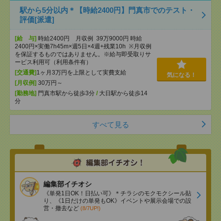
駅から5分以内＊【時給2400円】門真市でのテスト・
評価[派遣]
[給 与]
時給2400円 月収例 39万9000円 時給
2400円×実働7h45m×週5日×4週+残業10h ※月収例
を保証するものではありません。※給与即受取りサ
ービス利用可（利用条件有）
[交通費]
1ヶ月3万円を上限として実費支給
気になる！
[月収例]
30万円～
[勤務地]
門真市駅から徒歩3分
/
大日駅から徒歩14
分
すべて見る
編集部イチオシ
《単発1日OK！日払い可》＊チラシのモクモクシール貼
り、《1日だけの単発もOK》イベントや展示会場での設
営・撤去など
(8/7UP!)