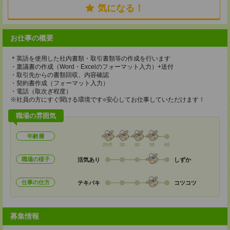
気になる！
お仕事の概要
＊英語を使用した社内書類・取引書類等の作成を行います
・稟議書の作成（Word・Excelのフォーマット入力）+送付
・取引先からの書類回収、内容確認
・契約書作成（フォーマット入力）
・電話（取次ぎ程度）
※社員の方にすぐ聞ける環境です○安心してお仕事していただけます！
職場の雰囲気
年齢層
20代
30
40
50
60
職場の様子
活気あり
しずか
仕事の仕方
テキパキ
コツコツ
募集情報