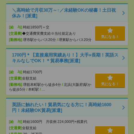
＼高時給で月収30万～↑／未経験OKの秘書！土日祝
休み！[派遣]
[給 与]
時給1850円＋交
[交通費]
◆交通費実費支給※当社規定あり
気になる！
[勤務地]
堺市駅からバス20分
/
堺東駅からバス20分
1700円＊【直接雇用実績あり！】大手×長期！英語ス
キルなしでOK！＊貿易事務[派遣]
[給 与]
時給1700円
[交通費]
全額支給
気になる！
[勤務地]
堺筋本町駅から徒歩4分
/
北浜(大阪府)駅か
ら徒歩5分
/
本町駅
/
…
英語に触れたい！貿易気になる方に！高時給1600
円！未経験OK貿易[派遣]
[給 与]
時給1600円 月収例 224,000円+残業代
[交通費]
全額支給