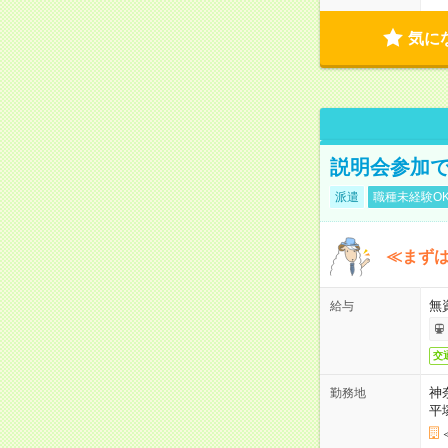
気に
説明会参加で
派遣
職種未経験O
≪まずは
無
給与
交
神
勤務地
平