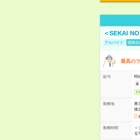
＜SEKAI 
アルバイト
職種未
最高のラ
時
給与
交
東
勤務地
後
＜
勤務時間
る