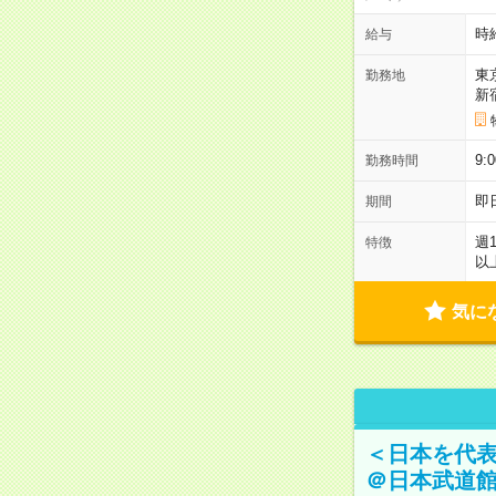
時
給与
東
勤務地
新
9:
勤務時間
即
期間
週
特徴
以
気に
＜日本を代
＠日本武道