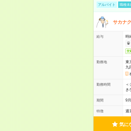
アルバイト
職種未
サカナク
時
給与
交
東
勤務地
九
＜シ
勤務時間
き
9
期間
週
特徴
気に