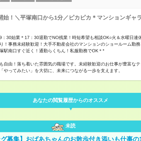
開始！＼平塚南口から1分／ピカピカ＊マンションギャ
9：30始業＊17：30退勤でNO残業！時短希望も相談OK○火＆水曜日連
り！事務未経験歓迎！大手不動産会社のマンションのショールーム勤務
塚駅南口すぐ近く！通勤らくちん！私服勤務でOK＊*
も自由！落ち着いた雰囲気の職場です。未経験歓迎のお仕事が豊富なテ
「やってみたい」を大切に、未来につながる一歩を支えます。
あなたの閲覧履歴からのオススメ
未読
グ募集】おばあちゃんのお散歩付き添いも仕事の