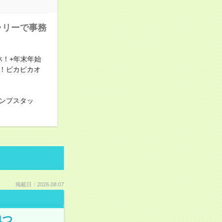
ラリーで事務
休！+年末年始
！ピカピカオ
ンプスタッ
掲載日：2026.08.07
1つ