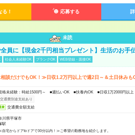
なる！
応募する
詳
未読
全員に【現金2千円相当プレゼント】生活のお手
K
社会人未経験OK
ブランクOK
WEB登録・面接OK
相談だけでもOK！≫日収1.2万円以上で週2日～＆土日休みも
資格未経験：時給1500円～ ■週払いOK ■扶養内OK ■日収1万2000円以上
交通費別途支給あり
交通費全額支給
通費
奈川県平塚市
塚駅
≪自宅からドアtoドアで30分以内！≫ご希望の勤務地を紹介します。