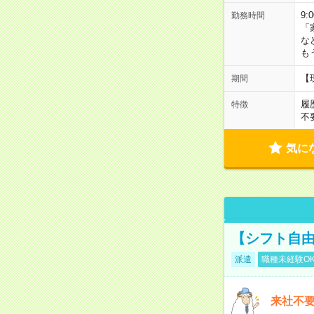
9:
勤務時間
「
な
も
【
期間
履
特徴
不
気に
【シフト自由
派遣
職種未経験O
来社不要