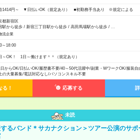
給1414円～ ▼日払いOK（規定あり） ■初勤務手当あり ※規定による
京都新宿区
宿駅から徒歩
/
新宿三丁目駅から徒歩
/
高田馬場駅から徒歩
/
…
物流企業
00～18:00
日～OK！ 1日～働けます＾＾（規定あり）
1日からOK
/
日払いOK
/
履歴書不要
/
40～50代活躍中
/
副業・WワークOK
/
服装自
上の大量募集
/
電話対応なし
/
パソコンスキル不要
なる！
応募する
詳
未読
表するバンド＊サカナクション＞ツアー公演のサポ
館