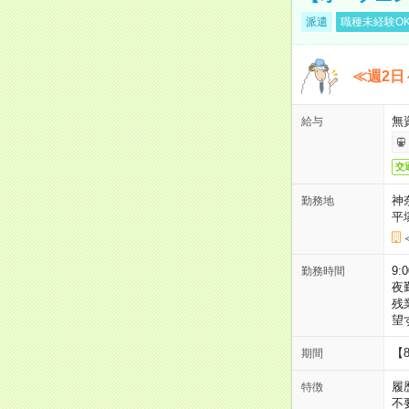
派遣
職種未経験O
≪週2日
無
給与
交
神
勤務地
平
9:
勤務時間
夜
残
望
【
期間
履
特徴
不