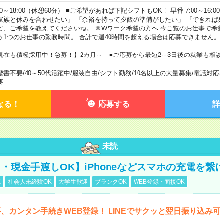
00～18:00（休憩60分） ■ご希望があれば下記シフトもOK！ 早番 7:00～16:00 遅
家族と休みを合わせたい」 「余裕を持って夕飯の準備がしたい」 「できれば
ど、ご希望を教えてくださいね。 ※Wワーク希望の方へ 今ご覧のお仕事で希
う1つのお仕事の勤務時間。 合計で週40時間を超える場合は応募できません。
現在も積極採用中！急募！】2カ月～ ■ご応募から最短2～3日後の就業も相
歴書不要
/
40～50代活躍中
/
服装自由
/
シフト勤務
/
10名以上の大量募集
/
電話対応
要
なる！
応募する
詳
未読
・現金手渡しOK】iPhoneなどスマホの充電を繋
K
社会人未経験OK
大学生歓迎
ブランクOK
WEB登録・面接OK
、カンタン手続きWEB登録！ LINEでサクッと翌日振り込み