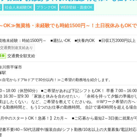
K
社会人未経験OK
ブランクOK
WEB登録・面接OK
～OK≫無資格・未経験でも時給1500円～！土日祝休みもOK
資格未経験：時給1500円～ ■週払いOK ■扶養内OK ■日収1万2000円以上
交通費別途支給あり
交通費全額支給
通費
奈川県平塚市
塚駅
≪自宅からドアtoドアで30分以内！≫ご希望の勤務地を紹介します。
00～18:00（休憩60分） ■ご希望があれば下記シフトもOK！ 早番 7:00～16:00 遅
勤 16:30～翌9:30 「家族と休みを合わせたい」 「余裕を持って夕飯の準備
業はしたくない」 など、ご希望を教えてくださいね。 ※Wワーク希望の方へ
する勤務時間と、もう1つのお仕事の勤務時間。 合計で週40時間を超える場
8月中のスタートOK！急募！】2カ月～ ■ご応募から最短2～3日後に就業が
歴書不要
/
40～50代活躍中
/
服装自由
/
シフト勤務
/
10名以上の大量募集
/
電話対応
要