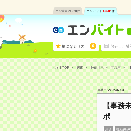
エン派遣
71573
件
エン バイト
82531
件
0
気になるリスト
保存した希
バイトTOP
関東
神奈川県
平塚市
掲載日 :
2026
/
07
/
08
【事務
ポ
派遣
職種未経