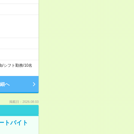
由
/
シフト勤務
/
10名
細へ
掲載日：2026.08.03
ートバイト