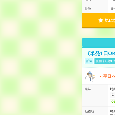
日
特徴
気に
《単発1日O
派遣
職種未経験O
＜平日×
時給
給与
交
神
勤務地