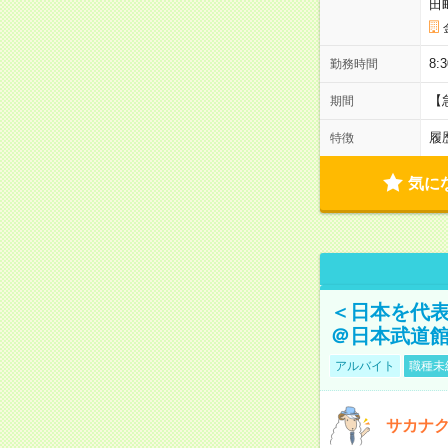
田
8:
勤務時間
【
期間
履
特徴
気に
＜日本を代
＠日本武道
アルバイト
職種未
サカナク