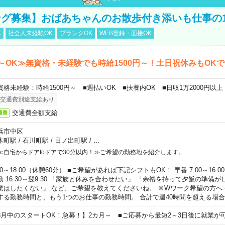
グ募集】おばあちゃんのお散歩付き添いも仕事の
K
社会人未経験OK
ブランクOK
WEB登録・面接OK
～OK≫無資格・未経験でも時給1500円～！土日祝休みもOK
資格未経験：時給1500円～ ■週払いOK ■扶養内OK ■日収1万2000円以上
交通費別途支給あり
交通費全額支給
通費
浜市中区
木町駅
/
石川町駅
/
日ノ出町駅
/
…
≪自宅からドアtoドアで30分以内！≫ご希望の勤務地を紹介します。
00～18:00（休憩60分） ■ご希望があれば下記シフトもOK！ 早番 7:00～16:00 遅
勤 16:30～翌9:30 「家族と休みを合わせたい」 「余裕を持って夕飯の準備
業はしたくない」 など、ご希望を教えてくださいね。 ※Wワーク希望の方へ
する勤務時間と、もう1つのお仕事の勤務時間。 合計で週40時間を超える場
8月中のスタートOK！急募！】2カ月～ ■ご応募から最短2～3日後に就業が