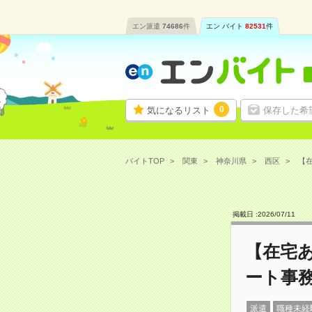
エン派遣
74686
件
エン バイト
82531
件
0
気になるリスト
保存した希
バイトTOP
関東
神奈川県
西区
【在
掲載日 :
2026
/
07
/
11
【在宅あ
ート事
派遣
職種未経