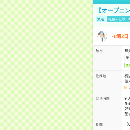
【オープニン
派遣
職種未経験O
≪週2日
無
給与
交
横
勤務地
桜
9:
勤務時間
夜
残
望
【
期間