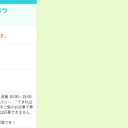
1つ
です。
番 10:00～19:00
がしたい」 「できれば
 今ご覧のお仕事で希
合は応募できません。
可能です！