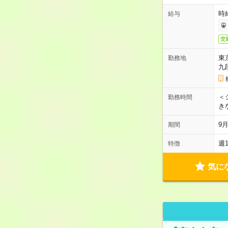
時
給与
交
東
勤務地
九
＜シ
勤務時間
き
9
期間
週
特徴
気に