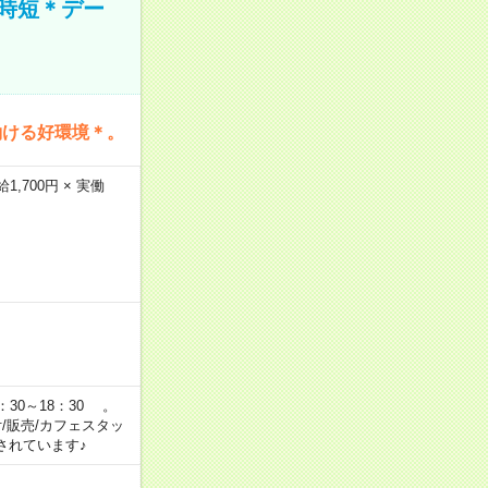
時短＊デー
働ける好環境＊。
,700円 × 実働
：30～18：30 。
付/販売/カフェスタッ
されています♪