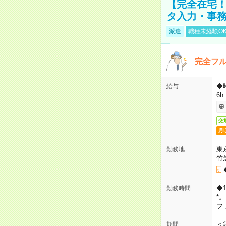
【完全在宅！
タ入力・事
派遣
職種未経験O
完全フ
◆
給与
6h
交
月
東
勤務地
竹
◆
勤務時間
*
フ
＜
期間