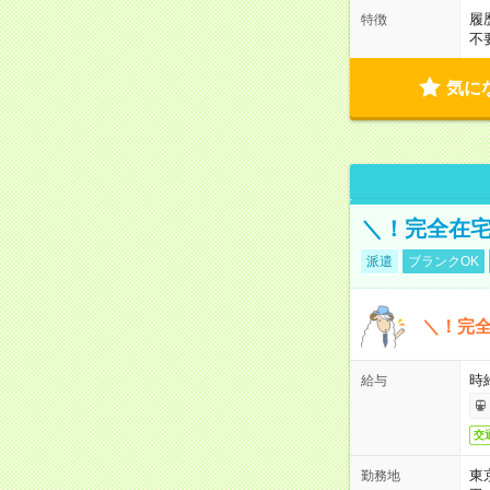
履
特徴
不
気に
＼！完全在宅
派遣
ブランクOK
＼！完全
時
給与
交
東
勤務地