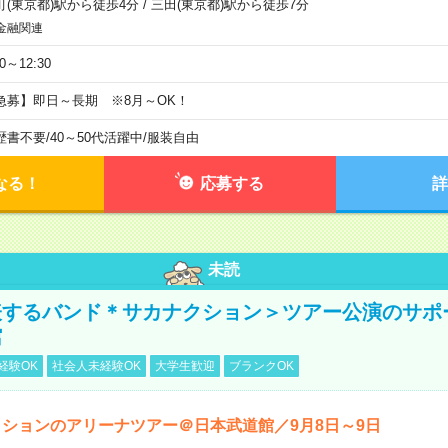
町(東京都)駅から徒歩4分
/
三田(東京都)駅から徒歩7分
金融関連
30～12:30
急募】即日～長期 ※8月～OK！
歴書不要
/
40～50代活躍中
/
服装自由
なる！
応募する
詳
未読
表するバンド＊サカナクション＞ツアー公演のサポ
館
経験OK
社会人未経験OK
大学生歓迎
ブランクOK
ションのアリーナツアー＠日本武道館／9月8日～9日