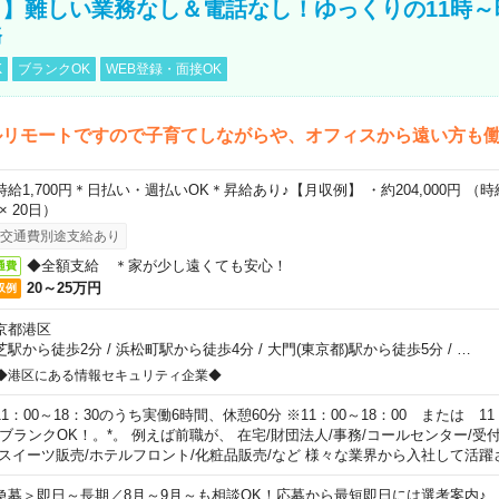
】難しい業務なし＆電話なし！ゆっくりの11時～
務
K
ブランクOK
WEB登録・面接OK
ルリモートですので子育てしながらや、オフィスから遠い方も
時給1,700円＊日払い・週払いOK＊昇給あり♪【月収例】 ・約204,000円 （時給1
 × 20日）
交通費別途支給あり
◆全額支給 ＊家が少し遠くても安心！
通費
20～25万円
収例
京都港区
芝駅から徒歩2分
/
浜松町駅から徒歩4分
/
大門(東京都)駅から徒歩5分
/
…
◆港区にある情報セキュリティ企業◆
11：00～18：30のうち実働6時間、休憩60分 ※11：00～18：00 または 11
。ブランクOK！。*。 例えば前職が、 在宅/財団法人/事務/コールセンター/受
 スイーツ販売/ホテルフロント/化粧品販売/など 様々な業界から入社して活躍
急募＞即日～長期／8月～9月～も相談OK！応募から最短即日には選考案内♪