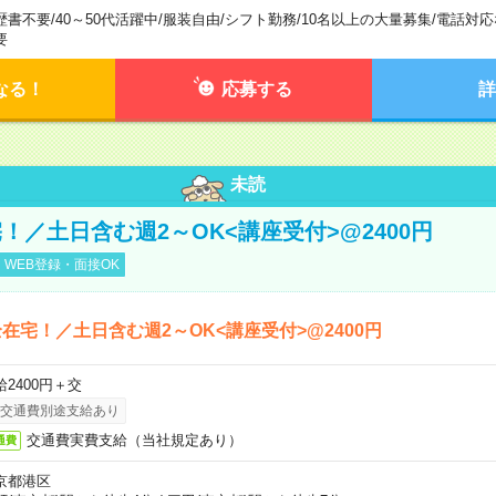
歴書不要
/
40～50代活躍中
/
服装自由
/
シフト勤務
/
10名以上の大量募集
/
電話対応
要
なる！
応募する
詳
未読
！／土日含む週2～OK<講座受付>@2400円
WEB登録・面接OK
在宅！／土日含む週2～OK<講座受付>@2400円
給2400円＋交
交通費別途支給あり
交通費実費支給（当社規定あり）
通費
京都港区