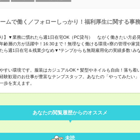
ームで働く／フォローしっかり！福利厚生に関する事
り】▼業務に慣れたら週1日在宅OK（PC貸与） ながく働きたい方必
年齢層の方が活躍中！16:30まで！無理なく働ける環境○寮の管理や家
たら週1日在宅＆残業少なめ▼*テンプからも無期雇用化の実績多数↑み
やすい環境です。服装はカジュアルOK＊髪型やネイルも自由！落ち着
経験歓迎のお仕事が豊富なテンプスタッフ。あなたの「やってみたい」
一歩を支えます。
あなたの閲覧履歴からのオススメ
未読