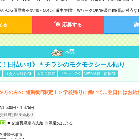
払いOK
/
履歴書不要
/
40～50代活躍中
/
副業・WワークOK
/
服装自由
/
電話対応な
なる！
応募する
詳
未読
K！日払い可》＊チラシのモクモクシール貼り
K
社会人未経験OK
大学生歓迎
ブランクOK
WEB登録・面接OK
夕方のみの“短時間”限定！＞学校帰りに働いて…翌日にはお給
1,500円～1,875円
交通費別途支給あり
■ 交通費規定内支給 ※派遣先による
通費
奈川県平塚市